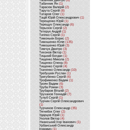
Табачник Дмитро
(6)
Табачник Ян
(1)
Тарасюк Валерій
(2)
Тарута Сергій
(8)
Татаров Олег
(1)
Тацій Юрій Олександрович
(1)
Терещенко Юрій
(1)
Терещук Олександр
(6)
Терьохін Сергій
(2)
Тетерук Андрій
(1)
Тигіпко Сергій
(1)
Тимонькін Борис
(2)
Тимошенко Юлія
(135)
Тимошенко Юрій
(3)
Тимчук Дмитро
(3)
Тихонов Віктор
(1)
Тицький Богдан
(1)
Тищенко Микола
(2)
Тищенко Олена
(8)
Тищенко Сергій
(4)
Ткаченко Олександр
(10)
Требушкін Руслан
(1)
Тригубенко Сергій
(6)
Трофименко Вадим
(1)
Троян Вадим
(6)
Труба Роман
(3)
Трубаров Віталій
(2)
Труханов Геннадій
(7)
Тулуб Сергій
(1)
Турчин Сергій Олександрович
(1)
Турчинов Олександр
(35)
Тягнибок Олег
(2)
Ударцов Юрій
(1)
Уколов Віктор
(4)
Уманський Ігор Іванович
(1)
Урбанський Олександр
Ігорович
(1)