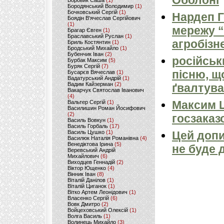
Оболоні
Боровик Саша
(1)
Бородянський Володимир
(1)
Бочковський Сергій
(1)
Нардеп 
Боядін В'ячеслав Сергійович
(1)
мережу “
Брагар Євген
(1)
Браславський Руслан
(1)
агробізн
Бриль Костянтин
(1)
Бродський Михайло
(1)
Бубенчик Іван
(2)
російськ
Бурбак Максим
(5)
Буряк Сергій
(7)
пісню, щ
Бусарєв Вячеслав
(1)
Вадатурський Андрій
(1)
Вадим Кайзерман
(2)
ґвалтува
Вакарчук Святослав Іванович
(4)
Максим 
Вальтер Сергій
(1)
Василишин Роман Йосифович
(2)
госзаказ
Василь Вовкун
(1)
Василь Горбаль
(17)
Василь Цушко
(1)
Цей допи
Василюк Наталія Романівна
(4)
Венедіктова Ірина
(5)
не буде 
Веревський Андрій
Михайлович
(6)
Виходцев Геннадій
(2)
Віктор Ющенко
(4)
Вінник Іван
(8)
Віталій Данілов
(1)
Віталій Циганок
(1)
Вітко Артем Леонідович
(1)
Власенко Сергій
(6)
Вовк Дмитро
(2)
Войцеховський Олексій
(1)
Волга Василь
(1)
Волинець Михайло
(3)