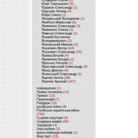
Юлдашев Сергій
(1)
Юлія Тимошенко
(8)
Юраков Олександр
(1)
Юрушев Леонід
(3)
Юфа Семен
(1)
Яворівський Володимир
(1)
Якибчук Мирослав
(5)
Якименко Олександр
(3)
Якименко Олена
(1)
Якімчук Олександр
(1)
Яловий Костянтин
Володимирович
(1)
Янковський Микола
(2)
Янукович Віктор
(64)
Янукович Олександр
(20)
Ярема Віталій
(4)
Яременко Богдан
(1)
Яресько Наталія
(1)
Ярославський Олександр
(3)
Ярош Дмитро
(4)
Ясинський Олександр
(1)
Яценко Антон
(58)
Яценюк Арсеній
(147)
покращення
(1)
Права человека
(13)
Приват
(13)
Провокація
(7)
Рейдери
(15)
російська гебня
(8)
Російсько-українська війна
(793)
Судова корупція
(4)
тендерна мафія
(36)
Тероризм
(4)
Укрсоцбанк
(3)
фальсифікація виборів
(1)
Фокстрот
(13)