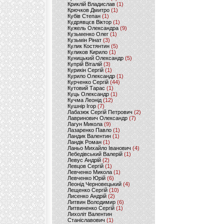
Криклій Владислав
(1)
Крючков Дмитро
(1)
Кубів Степан
(1)
Кудрявцєв Віктор
(1)
Кужель Олександра
(9)
Кузьменко Олег
(1)
Кузьмін Рінат
(3)
Кулик Костянтин
(5)
Куликов Кирило
(1)
Куницький Олександр
(5)
Купрій Віталій
(3)
Курикін Сергій
(1)
Курило Олександр
(1)
Курченко Сергій
(44)
Кутовий Тарас
(1)
Куць Олександр
(1)
Кучма Леонід
(12)
Кушнір Ігор
(7)
Лабазюк Сергій Петрович
(2)
Лавринович Олександр
(7)
Лагун Микола
(9)
Лазаренко Павло
(1)
Ландик Валентин
(1)
Ландік Роман
(1)
Ланьо Михайло Іванович
(4)
Лебедівський Валерій
(1)
Левус Андрій
(2)
Левцов Сергій
(1)
Левченко Микола
(1)
Левченко Юрій
(6)
Леонід Черновецький
(4)
Лещенко Сергій
(10)
Лисенко Андрій
(2)
Литвин Володимир
(6)
Литвиненко Сергій
(1)
Лихоліт Валентин
Станіславович
(1)