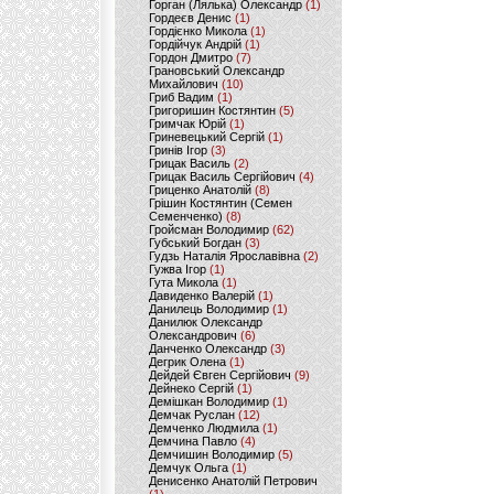
Горган (Лялька) Олександр
(1)
Гордеєв Денис
(1)
Гордієнко Микола
(1)
Гордійчук Андрій
(1)
Гордон Дмитро
(7)
Грановський Олександр
Михайлович
(10)
Гриб Вадим
(1)
Григоришин Костянтин
(5)
Гримчак Юрій
(1)
Гриневецький Сергій
(1)
Гринів Ігор
(3)
Грицак Василь
(2)
Грицак Василь Сергійович
(4)
Гриценко Анатолій
(8)
Грішин Костянтин (Семен
Семенченко)
(8)
Гройсман Володимир
(62)
Губський Богдан
(3)
Гудзь Наталія Ярославівна
(2)
Гужва Ігор
(1)
Гута Микола
(1)
Давиденко Валерій
(1)
Данилець Володимир
(1)
Данилюк Олександр
Олександрович
(6)
Данченко Олександр
(3)
Дегрик Олена
(1)
Дейдей Євген Сергійович
(9)
Дейнеко Сергій
(1)
Демішкан Володимир
(1)
Демчак Руслан
(12)
Демченко Людмила
(1)
Демчина Павло
(4)
Демчишин Володимир
(5)
Демчук Ольга
(1)
Денисенко Анатолій Петрович