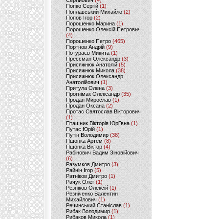
Сергійович
(4)
Попко Сергій
(1)
Поплавський Михайло
(2)
Попов Ігор
(2)
Порошенко Марина
(1)
Порошенко Олексій Петрович
(4)
Порошенко Петро
(465)
Портнов Андрій
(9)
Потураєв Микита
(1)
Прессман Олександр
(3)
Присяжнюк Анатолій
(5)
Присяжнюк Микола
(38)
Присяжнюк Олександр
Анатолійович
(1)
Притула Олена
(3)
Прогнімак Олександр
(35)
Продан Мирослав
(1)
Продан Оксана
(2)
Протас Святослав Вікторович
(1)
Пташник Вікторія Юріївна
(1)
Путас Юрій
(1)
Путін Володимир
(38)
Пшонка Артем
(8)
Пшонка Віктор
(4)
Рабінович Вадим Зіновійович
(6)
Разумков Дмитро
(3)
Райнін Ігор
(5)
Ратніков Дмитро
(1)
Рачук Олег
(1)
Резніков Олексій
(1)
Резніченко Валентин
Михайлович
(1)
Речинський Станіслав
(1)
Рибак Володимир
(1)
Рибаков Микола
(1)