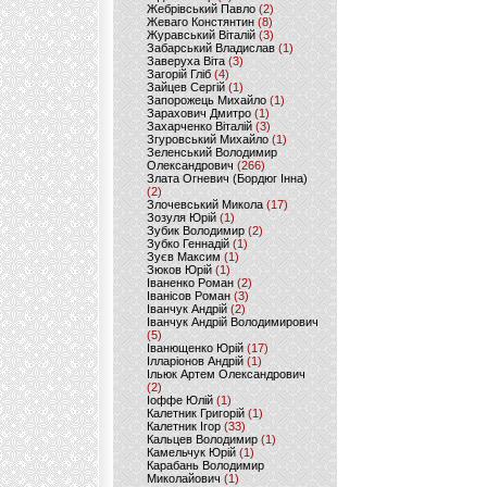
Жебрівський Павло
(2)
Жеваго Констянтин
(8)
Журавський Віталій
(3)
Забарський Владислав
(1)
Заверуха Віта
(3)
Загорій Гліб
(4)
Зайцев Сергій
(1)
Запорожець Михайло
(1)
Зарахович Дмитро
(1)
Захарченко Віталій
(3)
Згуровський Михайло
(1)
Зеленський Володимир
Олександрович
(266)
Злата Огневич (Бордюг Інна)
(2)
Злочевський Микола
(17)
Зозуля Юрій
(1)
Зубик Володимир
(2)
Зубко Геннадій
(1)
Зуєв Максим
(1)
Зюков Юрій
(1)
Іваненко Роман
(2)
Іванісов Роман
(3)
Іванчук Андрій
(2)
Іванчук Андрій Володимирович
(5)
Іванющенко Юрій
(17)
Ілларіонов Андрій
(1)
Ільюк Артем Олександрович
(2)
Іоффе Юлій
(1)
Калетник Григорій
(1)
Калетник Ігор
(33)
Кальцев Володимир
(1)
Камельчук Юрій
(1)
Карабань Володимир
Миколайович
(1)