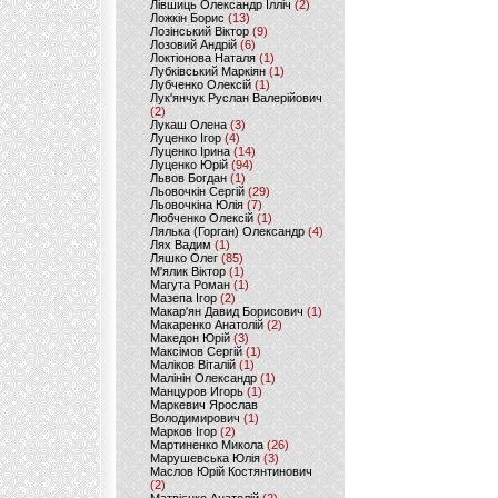
Лівшиць Олександр Ілліч
(2)
Ложкін Борис
(13)
Лозінський Віктор
(9)
Лозовий Андрій
(6)
Локтіонова Наталя
(1)
Лубківський Маркіян
(1)
Лубченко Олексій
(1)
Лук'янчук Руслан Валерійович
(2)
Лукаш Олена
(3)
Луценко Ігор
(4)
Луценко Ірина
(14)
Луценко Юрій
(94)
Львов Богдан
(1)
Льовочкін Сергій
(29)
Льовочкіна Юлія
(7)
Любченко Олексій
(1)
Лялька (Горган) Олександр
(4)
Лях Вадим
(1)
Ляшко Олег
(85)
М'ялик Віктор
(1)
Магута Роман
(1)
Мазепа Ігор
(2)
Макар'ян Давид Борисович
(1)
Макаренко Анатолій
(2)
Македон Юрій
(3)
Максімов Сергій
(1)
Маліков Віталій
(1)
Малінін Олександр
(1)
Манцуров Игорь
(1)
Маркевич Ярослав
Володимирович
(1)
Марков Ігор
(2)
Мартиненко Микола
(26)
Марушевська Юлія
(3)
Маслов Юрій Костянтинович
(2)