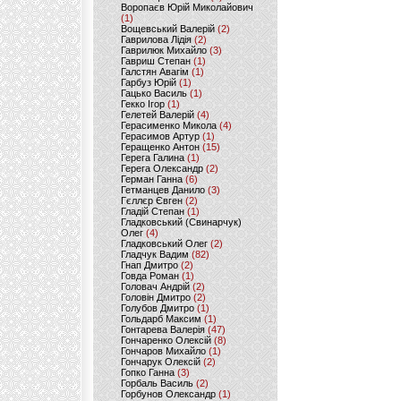
Воропаєв Юрій Миколайович
(1)
Вощевський Валерій
(2)
Гаврилова Лідія
(2)
Гаврилюк Михайло
(3)
Гавриш Степан
(1)
Галстян Авагім
(1)
Гарбуз Юрій
(1)
Гацько Василь
(1)
Гекко Ігор
(1)
Гелетей Валерій
(4)
Герасименко Микола
(4)
Герасимов Артур
(1)
Геращенко Антон
(15)
Герега Галина
(1)
Герега Олександр
(2)
Герман Ганна
(6)
Гетманцев Данило
(3)
Гєллєр Євген
(2)
Гладій Степан
(1)
Гладковський (Свинарчук)
Олег
(4)
Гладковський Олег
(2)
Гладчук Вадим
(82)
Гнап Дмитро
(2)
Говда Роман
(1)
Головач Андрій
(2)
Головін Дмитро
(2)
Голубов Дмитро
(1)
Гольдарб Максим
(1)
Гонтарева Валерія
(47)
Гончаренко Олексій
(8)
Гончаров Михайло
(1)
Гончарук Олексій
(2)
Гопко Ганна
(3)
Горбаль Василь
(2)
Горбунов Олександр
(1)