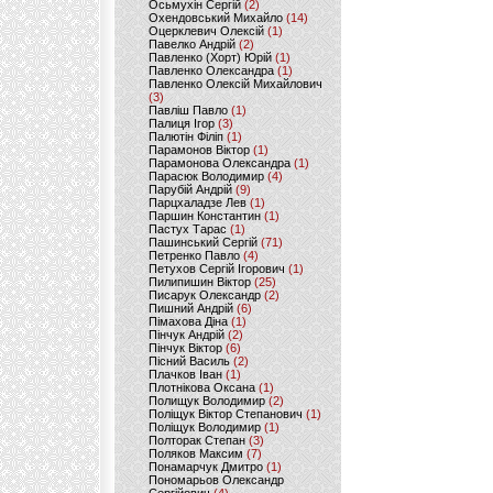
Осьмухін Сергій
(2)
Охендовський Михайло
(14)
Оцерклевич Олексій
(1)
Павелко Андрій
(2)
Павленко (Хорт) Юрій
(1)
Павленко Олександра
(1)
Павленко Олексій Михайлович
(3)
Павліш Павло
(1)
Палиця Ігор
(3)
Палютін Філіп
(1)
Парамонов Віктор
(1)
Парамонова Олександра
(1)
Парасюк Володимир
(4)
Парубій Андрій
(9)
Парцхаладзе Лев
(1)
Паршин Константин
(1)
Пастух Тарас
(1)
Пашинський Сергій
(71)
Петренко Павло
(4)
Петухов Сергій Ігорович
(1)
Пилипишин Віктор
(25)
Писарук Олександр
(2)
Пишний Андрій
(6)
Пімахова Діна
(1)
Пінчук Андрій
(2)
Пінчук Віктор
(6)
Пісний Василь
(2)
Плачков Іван
(1)
Плотнікова Оксана
(1)
Полищук Володимир
(2)
Поліщук Віктор Степанович
(1)
Поліщук Володимир
(1)
Полторак Степан
(3)
Поляков Максим
(7)
Понамарчук Дмитро
(1)
Пономарьов Олександр