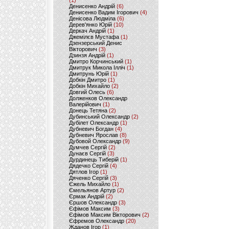
(1)
Денисенко Андрій
(6)
Денисенко Вадим Ігорович
(4)
Денісова Людміла
(6)
Дерев'янко Юрій
(10)
Деркач Андрій
(1)
Джемілєв Мустафа
(1)
Дзензерський Денис
Вікторович
(3)
Дзинзя Андрій
(1)
Дмитро Корчинський
(1)
Дмитрук Микола Ілліч
(1)
Дмитрунь Юрій
(1)
Добкін Дмитро
(1)
Добкін Михайло
(2)
Довгий Олесь
(6)
Долженков Олександр
Валерійович
(1)
Донець Тетяна
(2)
Дубинський Олександр
(2)
Дубілет Олександр
(1)
Дубневич Богдан
(4)
Дубневич Ярослав
(8)
Дубовой Олександр
(9)
Думчев Сергій
(2)
Дунаєв Сергій
(3)
Дурдинець Тиберій
(1)
Дядечко Сергій
(4)
Дятлов Ігор
(1)
Дяченко Сергій
(3)
Єжель Михайло
(1)
Ємельянов Артур
(2)
Єрмак Андрій
(2)
Єршов Олександр
(3)
Єфімов Максим
(3)
Єфімов Максим Вікторович
(2)
Єфремов Олександр
(20)
Жданов Ігор
(1)