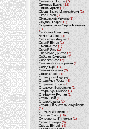
Симоненко Петро
(7)
Симонов Вадим
(12)
Ситник Артем
(11)
Сівець Віктор Миколайович
(2)
Сігал Євген
(3)
Сіньковский Микола
(1)
Скударь Георгій
(1)
Скуратовський Сергій Іванович
(1)
Слободян Олександр
В'ячеславович
(1)
Слюсарчук Андрій
(1)
Смалій Віктор
(1)
Смешко Ігор
(1)
Смолій Яків
(1)
Снєгирьов Дмитро
(2)
Соболев Вячеслав
(4)
Соболєв Єгор
(2)
Соловей Юрій Ігорович
(1)
Солод Юрій
(1)
Сольвар Руслан
(2)
Сотнік Олена
(1)
Ставицький Едуард
(9)
Стаднійчук Роман
(3)
Старикова Ганна
(1)
Стельмах Володимир
(2)
Стефанчук Микола
(1)
Стефанчук Руслан
(1)
Стець Юрій
(1)
Столар Вадим
(27)
Страшний Анатолій Андрійович
(1)
Струк Володимир
(1)
Супрун Уляна
(10)
Супруненко В'ячеслав
(1)
Суркіс Григорій
(3)
Сюмар Вікторія
(3)