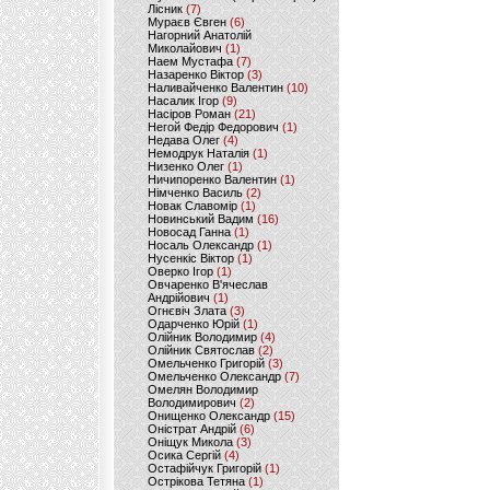
Лісник
(7)
Мураєв Євген
(6)
Нагорний Анатолій
Миколайович
(1)
Наем Мустафа
(7)
Назаренко Віктор
(3)
Наливайченко Валентин
(10)
Насалик Ігор
(9)
Насіров Роман
(21)
Негой Федір Федорович
(1)
Недава Олег
(4)
Немодрук Наталія
(1)
Низенко Олег
(1)
Ничипоренко Валентин
(1)
Німченко Василь
(2)
Новак Славомір
(1)
Новинський Вадим
(16)
Новосад Ганна
(1)
Носаль Олександр
(1)
Нусенкіс Віктор
(1)
Оверко Ігор
(1)
Овчаренко В'ячеслав
Андрійович
(1)
Огнєвіч Злата
(3)
Одарченко Юрій
(1)
Олійник Володимир
(4)
Олійник Святослав
(2)
Омельченко Григорій
(3)
Омельченко Олександр
(7)
Омелян Володимир
Володимирович
(2)
Онищенко Олександр
(15)
Оністрат Андрій
(6)
Оніщук Микола
(3)
Осика Сергій
(4)
Остафійчук Григорій
(1)
Острікова Тетяна
(1)