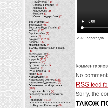
Приватбанк
(50)
Сбербанк России
(3)
Укрінбанк
(7)
Укрсоцбанк
(2)
Фідобанк
(1)
Юніон стандард банк
(1)
Без рубрики
(19)
Безпредєл
(56)
Верховна Рада України
(3)
вибори
(128)
Герої України
(1)
гривня
(3)
2 029 переглядів
Дайджест
(1 233)
Дерибан
(25)
епідемія грипу
(4)
ЄДАПС: приватизація України
(5)
казнокрадство
(1)
контрабанда
(2)
корупція
(123)
Кримінал
(55)
Комментариев
Кутовий Тарас
(1)
Лохотрон
(5)
Луценківщина
(1)
No comments
Мафія
(32)
Наркомафія
(3)
Національна безпека
(211)
RSS
Незаконне будівництво
(6)
feed fo
Обмеження свободи слова
(283)
Педофіли з БЮТу
(2)
Sorry, the co
переслідування журналістів
(17)
Персоналії
(4 316)
ТАКОЖ ПО
Абдуллін Олександр
(3)