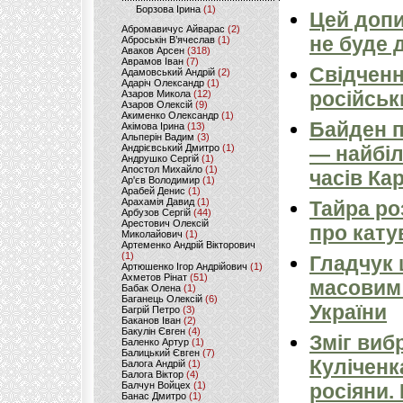
Борзова Ірина
(1)
Цей допи
Абромавичус Айварас
(2)
не буде 
Аброськін В’ячеслав
(1)
Аваков Арсен
(318)
Аврамов Іван
(7)
Свідченн
Адамовський Андрій
(2)
Адаріч Олександр
(1)
російськ
Азаров Микола
(12)
Азаров Олексій
(9)
Акименко Олександр
(1)
Байден п
Акімова Ірина
(13)
Альперін Вадим
(3)
Андрієвський Дмитро
(1)
— найбіл
Андрушко Сергій
(1)
Апостол Михайло
(1)
часів Ка
Ар'єв Володимир
(1)
Арабей Денис
(1)
Арахамія Давид
(1)
Тайра ро
Арбузов Сергій
(44)
Арестович Олексій
про кату
Миколайович
(1)
Артеменко Андрій Вікторович
(1)
Гладчук
Артюшенко Ігор Андрійович
(1)
Ахметов Рінат
(51)
масовим
Бабак Олена
(1)
Баганець Олексій
(6)
України
Багрій Петро
(3)
Баканов Іван
(2)
Бакулін Євген
(4)
Зміг виб
Баленко Артур
(1)
Балицький Євген
(7)
Куліченк
Балога Андрій
(1)
Балога Віктор
(4)
Балчун Войцех
(1)
росіяни.
Банас Дмитро
(1)