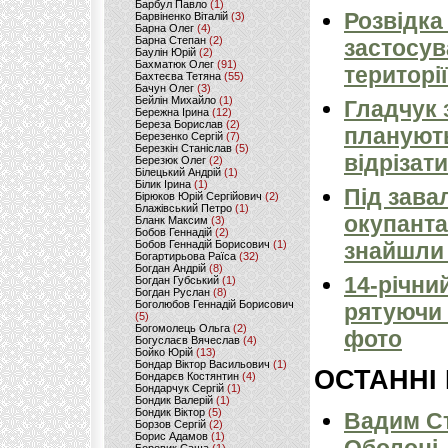
Барбул Павло
(1)
Розвідка
Барвіненко Віталій
(3)
Барна Олег
(4)
Барна Степан
(2)
застосув
Баулін Юрій
(2)
Бахматюк Олег
(91)
території
Бахтеєва Тетяна
(55)
Бачун Олег
(3)
Бейлін Михайло
(1)
Гладчук 
Бережна Ірина
(12)
Береза Борислав
(2)
планують
Березенко Сергій
(7)
Березкін Станіслав
(5)
відрізати
Березюк Олег
(2)
Білецький Андрій
(1)
Білик Ірина
(1)
Під зава
Бірюков Юрій Сергійович
(2)
Блажівський Петро
(1)
окупанта
Бланк Максим
(3)
Бобов Геннадій
(2)
Бобов Геннадій Борисович
(1)
знайшли 
Богартирьова Раїса
(32)
Богдан Андрій
(8)
14-річни
Богдан Губський
(1)
Богдан Руслан
(8)
Боголюбов Геннадій Борисович
рятуючи 
(5)
Богомолець Ольга
(2)
фото
Богуслаєв Вячеслав
(4)
Бойко Юрій
(13)
Бондар Віктор Васильович
(1)
ОСТАННІ
Бондарєв Костянтин
(4)
Бондарчук Сергій
(1)
Бондик Валерій
(1)
Бондик Віктор
(5)
Вадим Ст
Борзов Сергiй
(2)
Борис Адамов
(1)