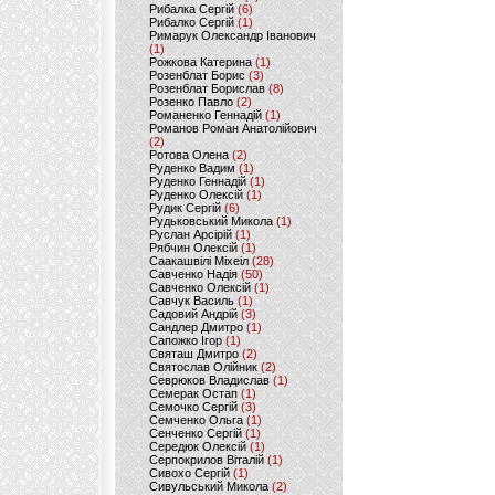
Рибалка Сергій
(6)
Рибалко Сергій
(1)
Римарук Олександр Іванович
(1)
Рожкова Катерина
(1)
Розенблат Борис
(3)
Розенблат Борислав
(8)
Розенко Павло
(2)
Романенко Геннадій
(1)
Романов Роман Анатолійович
(2)
Ротова Олена
(2)
Руденко Вадим
(1)
Руденко Геннадій
(1)
Руденко Олексій
(1)
Рудик Сергій
(6)
Рудьковський Микола
(1)
Руслан Арсірій
(1)
Рябчин Олексій
(1)
Саакашвілі Міхеіл
(28)
Савченко Надія
(50)
Савченко Олексій
(1)
Савчук Василь
(1)
Садовий Андрій
(3)
Сандлер Дмитро
(1)
Сапожко Ігор
(1)
Святаш Дмитро
(2)
Святослав Олійник
(2)
Севрюков Владислав
(1)
Семерак Остап
(1)
Семочко Сергій
(3)
Семченко Ольга
(1)
Сенченко Сергій
(1)
Середюк Олексій
(1)
Серпокрилов Віталій
(1)
Сивохо Сергій
(1)
Сивульський Микола
(2)