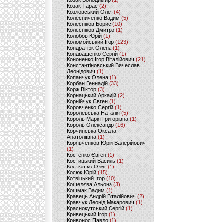
Козак Володимир
(1)
Козак Тарас
(2)
Козловський Олег
(4)
Колесниченко Вадим
(5)
Колесніков Борис
(10)
Колєсніков Дмитро
(1)
Колобов Юрій
(1)
Коломойський Ігор
(123)
Кондратюк Олена
(1)
Кондрашенко Сергій
(1)
Кононенко Ігор Віталійович
(21)
Константіновський Вячеслав
Леонідович
(1)
Копанчук Олена
(1)
Корбан Геннадій
(33)
Корж Віктор
(3)
Корнацький Аркадій
(2)
Корнійчук Євген
(1)
Коровченко Сергій
(1)
Королевська Наталія
(5)
Король Марія Григорівна
(1)
Король Олександр
(16)
Корчинська Оксана
Анатоліївна
(1)
Корявченков Юрій Валерійович
(1)
Костенко Євген
(1)
Костицький Василь
(1)
Костюшко Олег
(1)
Косюк Юрій
(15)
Котвіцький Ігор
(10)
Кошелєва Альона
(3)
Кошмак Вадим
(1)
Кравець Андрій Віталійович
(2)
Кравчук Леонід Макарович
(1)
Краснокутський Сергій
(1)
Кривецький Ігор
(1)
Кривонос Павло
(1)