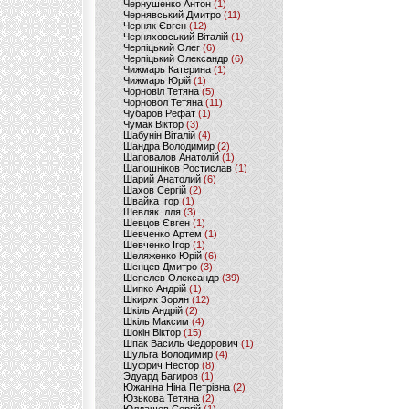
Чернушенко Антон
(1)
Чернявський Дмитро
(11)
Черняк Євген
(12)
Черняховський Віталій
(1)
Черпіцький Олег
(6)
Черпіцький Олександр
(6)
Чижмарь Катерина
(1)
Чижмарь Юрій
(1)
Чорновіл Тетяна
(5)
Чорновол Тетяна
(11)
Чубаров Рефат
(1)
Чумак Віктор
(3)
Шабунін Віталій
(4)
Шандра Володимир
(2)
Шаповалов Анатолій
(1)
Шапошніков Ростислав
(1)
Шарий Анатолий
(6)
Шахов Сергій
(2)
Швайка Ігор
(1)
Шевляк Ілля
(3)
Шевцов Євген
(1)
Шевченко Артем
(1)
Шевченко Ігор
(1)
Шеляженко Юрій
(6)
Шенцев Дмитро
(3)
Шепелев Олександр
(39)
Шипко Андрій
(1)
Шкиряк Зорян
(12)
Шкіль Андрій
(2)
Шкіль Максим
(4)
Шокін Віктор
(15)
Шпак Василь Федорович
(1)
Шульга Володимир
(4)
Шуфрич Нестор
(8)
Эдуард Багиров
(1)
Южаніна Ніна Петрівна
(2)
Юзькова Тетяна
(2)