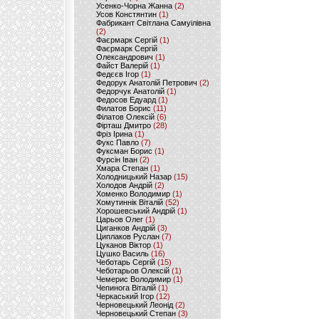
Усенко-Чорна Жанна
(2)
Усов Констянтин
(1)
Фабрикант Світлана Самуілівна
(2)
Фаєрмарк Сергій
(1)
Фаєрмарк Сергій
Олександрович
(1)
Файст Валерій
(1)
Федєєв Ігор
(1)
Федорук Анатолій Петрович
(2)
Федорчук Анатолій
(1)
Федосов Едуард
(1)
Филатов Борис
(11)
Філатов Олексій
(6)
Фірташ Дмитро
(28)
Фріз Ірина
(1)
Фукс Павло
(7)
Фуксман Борис
(1)
Фурсін Іван
(2)
Хмара Степан
(1)
Холодницький Назар
(15)
Холодов Андрій
(2)
Хоменко Володимир
(1)
Хомутиннік Віталій
(52)
Хорошевський Андрій
(1)
Царьов Олег
(1)
Циганков Андрій
(3)
Циплаков Руслан
(7)
Цуканов Віктор
(1)
Цушко Василь
(16)
Чеботарь Сергій
(15)
Чеботарьов Олексій
(1)
Чемерис Володимир
(1)
Чепинога Віталій
(1)
Черкаський Ігор
(12)
Черновецький Леонід
(2)
Черновецький Степан
(3)