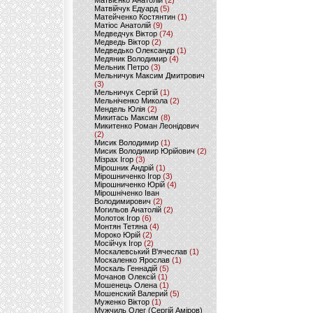
Матвієнко Анатолій
(2)
Матвійчук Едуард
(5)
Матейченко Костянтин
(1)
Матіос Анатолій
(9)
Медведчук Віктор
(74)
Медведь Віктор
(2)
Медведько Олександр
(1)
Медяник Володимир
(4)
Мельник Петро
(3)
Мельничук Максим Дмитрович
(3)
Мельничук Сергій
(1)
Мельніченко Микола
(2)
Мендель Юлія
(2)
Микитась Максим
(8)
Микитенко Роман Леонідович
(2)
Мисик Володимир
(1)
Мисик Володимир Юрійович
(2)
Мізрах Ігор
(3)
Мірошник Андрій
(1)
Мірошниченко Ігор
(3)
Мірошниченко Юрій
(4)
Мірошніченко Іван
Володимирович
(2)
Могильов Анатолій
(2)
Молоток Ігор
(6)
Монтян Тетяна
(4)
Мороко Юрій
(2)
Мосійчук Ігор
(2)
Москалевський В'ячеслав
(1)
Москаленко Ярослав
(1)
Москаль Геннадій
(5)
Мочанов Олексій
(1)
Мошенець Олена
(1)
Мошенский Валерий
(5)
Муженко Віктор
(1)
Мужчиль Олег (Сергій Аміров)