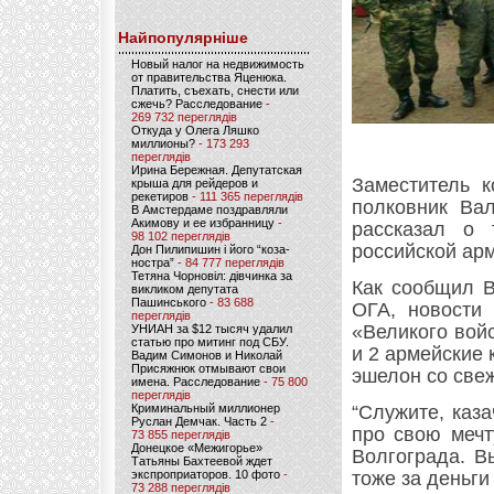
Найпопулярніше
Новый налог на недвижимость
от правительства Яценюка.
Платить, съехать, снести или
сжечь? Расследование
-
269 732 переглядів
Откуда у Олега Ляшко
миллионы?
- 173 293
переглядів
Ирина Бережная. Депутатская
Заместитель к
крыша для рейдеров и
рекетиров
- 111 365 переглядів
полковник Вал
В Амстердаме поздравляли
Акимову и ее избранницу
-
рассказал о 
98 102 переглядів
российской ар
Дон Пилипишин і його “коза-
ностра”
- 84 777 переглядів
Тетяна Чорновіл: дівчинка за
Как сообщил В
викликом депутата
Пашинського
- 83 688
ОГА, новости 
переглядів
«Великого вой
УНИАН за $12 тысяч удалил
статью про митинг под СБУ.
и 2 армейские
Вадим Симонов и Николай
Присяжнюк отмывают свои
эшелон со све
имена. Расследование
- 75 800
переглядів
Криминальный миллионер
“Служите, каза
Руслан Демчак. Часть 2
-
про свою мечт
73 855 переглядів
Донецкое «Межигорье»
Волгограда. В
Татьяны Бахтеевой ждет
экспроприаторов. 10 фото
-
тоже за деньг
73 288 переглядів