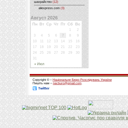
шахрайство
(12)
aliexpress.com
(3)
Август 2026
Пн
Вт
Ср
Чт
Пт
Сб
Вс
1
2
3
4
5
6
7
8
9
10
11
12
13
14
15
16
17
18
19
20
21
22
23
24
25
26
27
28
29
30
31
« Июл
Copyright © –
Національне Бюро Розслідувань України
Пишіть нам –
nacburo@gmail.com
.