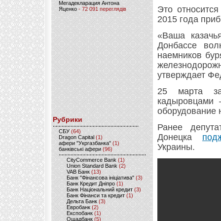
Мегадекларация Антона
Это относится
Яценко
- 72 091 переглядів
2015 года приб
«Ваша казачья
Донбассе вол
наемников бур
железнодоро
утверждает Фе
25 марта за
кадыровцами 
оборудование 
Рубрики
Ранее депут
CБУ
(64)
Донецка
под
Dragon Capital
(1)
афери "Укргазбанка"
(1)
Украины.
банківські афери
(96)
CityCommerce Bank
(1)
Union Standard Bank
(2)
VAB Банк
(13)
Банк "Фінансова ініціатива"
(3)
Банк Кредит Дніпро
(1)
Банк Національний кредит
(3)
Банк Фінанси та кредит
(1)
Дельта Банк
(3)
Евробанк
(2)
Експобанк
(1)
Ощадбанк
(5)