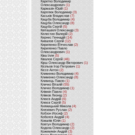
Каретко Володимир
Олександрович
(1)
Кармазін Юрій
(1)
Карплюк Володимир
(3)
Каськів Владислав
(7)
Кацуба Володимир
(4)
Кацуба Олександр
(8)
Кацуба Сергій
(5)
Квіташвілі Олександр
(3)
Келестин Валерій
(2)
Кернес Геннадій
(14)
Кивалов Сергій
(12)
Кириленко В’ячеслав
(2)
Кириленко Павло
Олександрович
(1)
Ківа Ілля
(5)
Ківалов Сергій
(46)
Кірш Олександр Вікторович
(1)
Кісільов Ігор Петрович
(1)
Кіссе Антон
(2)
Клименко Володимир
(4)
Клименко Олександр
(8)
Климець Павло
(1)
Кличко Віталій
(55)
Кличко Володимир
(1)
Клімкін Павло
(4)
Клімов Леонід
(2)
Клюєв Андрій
(6)
Клюєв Сергій
(5)
Княжицький Микола
(4)
Князевич Руслан
(2)
Кобзон Иосиф
(2)
Коболєв Андрій
(4)
Ковалів Юлія
(1)
Ковтун Володимир
(2)
Кодола Олександр
(2)
Кожемякін Андрій
(3)