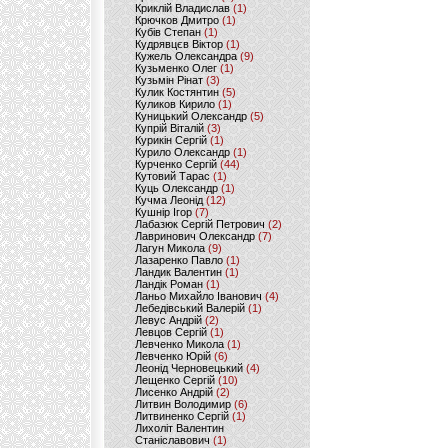
Криклій Владислав
(1)
Крючков Дмитро
(1)
Кубів Степан
(1)
Кудрявцєв Віктор
(1)
Кужель Олександра
(9)
Кузьменко Олег
(1)
Кузьмін Рінат
(3)
Кулик Костянтин
(5)
Куликов Кирило
(1)
Куницький Олександр
(5)
Купрій Віталій
(3)
Курикін Сергій
(1)
Курило Олександр
(1)
Курченко Сергій
(44)
Кутовий Тарас
(1)
Куць Олександр
(1)
Кучма Леонід
(12)
Кушнір Ігор
(7)
Лабазюк Сергій Петрович
(2)
Лавринович Олександр
(7)
Лагун Микола
(9)
Лазаренко Павло
(1)
Ландик Валентин
(1)
Ландік Роман
(1)
Ланьо Михайло Іванович
(4)
Лебедівський Валерій
(1)
Левус Андрій
(2)
Левцов Сергій
(1)
Левченко Микола
(1)
Левченко Юрій
(6)
Леонід Черновецький
(4)
Лещенко Сергій
(10)
Лисенко Андрій
(2)
Литвин Володимир
(6)
Литвиненко Сергій
(1)
Лихоліт Валентин
Станіславович
(1)