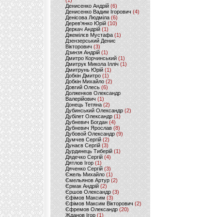
(1)
Денисенко Андрій
(6)
Денисенко Вадим Ігорович
(4)
Денісова Людміла
(6)
Дерев'янко Юрій
(10)
Деркач Андрій
(1)
Джемілєв Мустафа
(1)
Дзензерський Денис
Вікторович
(3)
Дзинзя Андрій
(1)
Дмитро Корчинський
(1)
Дмитрук Микола Ілліч
(1)
Дмитрунь Юрій
(1)
Добкін Дмитро
(1)
Добкін Михайло
(2)
Довгий Олесь
(6)
Долженков Олександр
Валерійович
(1)
Донець Тетяна
(2)
Дубинський Олександр
(2)
Дубілет Олександр
(1)
Дубневич Богдан
(4)
Дубневич Ярослав
(8)
Дубовой Олександр
(9)
Думчев Сергій
(2)
Дунаєв Сергій
(3)
Дурдинець Тиберій
(1)
Дядечко Сергій
(4)
Дятлов Ігор
(1)
Дяченко Сергій
(3)
Єжель Михайло
(1)
Ємельянов Артур
(2)
Єрмак Андрій
(2)
Єршов Олександр
(3)
Єфімов Максим
(3)
Єфімов Максим Вікторович
(2)
Єфремов Олександр
(20)
Жданов Ігор
(1)