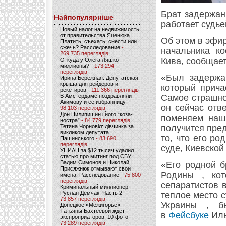
Брат задержан
Найпопулярніше
работает судье
Новый налог на недвижимость
от правительства Яценюка.
Об этом в эфи
Платить, съехать, снести или
сжечь? Расследование
-
начальника к
269 735 переглядів
Кива, сообщае
Откуда у Олега Ляшко
миллионы?
- 173 294
переглядів
«Был задержа
Ирина Бережная. Депутатская
крыша для рейдеров и
который прича
рекетиров
- 111 366 переглядів
В Амстердаме поздравляли
Самое страшное
Акимову и ее избранницу
-
он сейчас отв
98 103 переглядів
Дон Пилипишин і його “коза-
поменяем наши
ностра”
- 84 779 переглядів
Тетяна Чорновіл: дівчинка за
получится пре
викликом депутата
то, что его р
Пашинського
- 83 690
переглядів
суде, Киевской
УНИАН за $12 тысяч удалил
статью про митинг под СБУ.
Вадим Симонов и Николай
«Его родной б
Присяжнюк отмывают свои
Родины , ко
имена. Расследование
- 75 800
переглядів
сепаратистов 
Криминальный миллионер
Руслан Демчак. Часть 2
-
теплое место с
73 857 переглядів
Украины , б
Донецкое «Межигорье»
Татьяны Бахтеевой ждет
в
Фейсбуке
Иль
экспроприаторов. 10 фото
-
73 289 переглядів