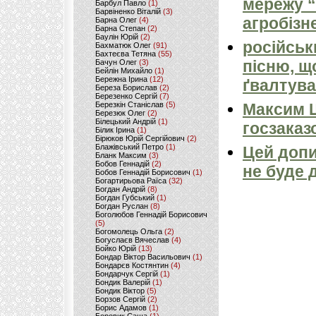
мережу “
Барбул Павло
(1)
Барвіненко Віталій
(3)
агробізн
Барна Олег
(4)
Барна Степан
(2)
Баулін Юрій
(2)
російськ
Бахматюк Олег
(91)
Бахтеєва Тетяна
(55)
пісню, щ
Бачун Олег
(3)
Бейлін Михайло
(1)
Бережна Ірина
(12)
ґвалтува
Береза Борислав
(2)
Березенко Сергій
(7)
Березкін Станіслав
(5)
Максим 
Березюк Олег
(2)
Білецький Андрій
(1)
госзаказ
Білик Ірина
(1)
Бірюков Юрій Сергійович
(2)
Блажівський Петро
(1)
Цей допи
Бланк Максим
(3)
Бобов Геннадій
(2)
не буде 
Бобов Геннадій Борисович
(1)
Богартирьова Раїса
(32)
Богдан Андрій
(8)
Богдан Губський
(1)
Богдан Руслан
(8)
Боголюбов Геннадій Борисович
(5)
Богомолець Ольга
(2)
Богуслаєв Вячеслав
(4)
Бойко Юрій
(13)
Бондар Віктор Васильович
(1)
Бондарєв Костянтин
(4)
Бондарчук Сергій
(1)
Бондик Валерій
(1)
Бондик Віктор
(5)
Борзов Сергiй
(2)
Борис Адамов
(1)