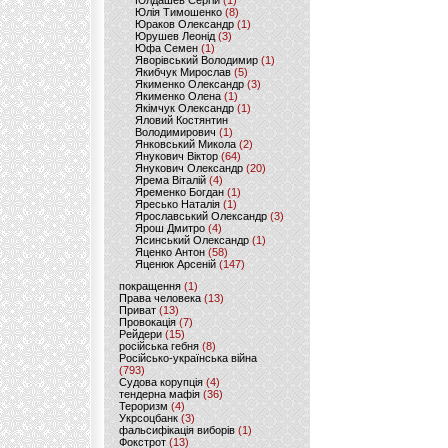
Юлдашев Сергій
(1)
Юлія Тимошенко
(8)
Юраков Олександр
(1)
Юрушев Леонід
(3)
Юфа Семен
(1)
Яворівський Володимир
(1)
Якибчук Мирослав
(5)
Якименко Олександр
(3)
Якименко Олена
(1)
Якімчук Олександр
(1)
Яловий Костянтин
Володимирович
(1)
Янковський Микола
(2)
Янукович Віктор
(64)
Янукович Олександр
(20)
Ярема Віталій
(4)
Яременко Богдан
(1)
Яресько Наталія
(1)
Ярославський Олександр
(3)
Ярош Дмитро
(4)
Ясинський Олександр
(1)
Яценко Антон
(58)
Яценюк Арсеній
(147)
покращення
(1)
Права человека
(13)
Приват
(13)
Провокація
(7)
Рейдери
(15)
російська гебня
(8)
Російсько-українська війна
(793)
Судова корупція
(4)
тендерна мафія
(36)
Тероризм
(4)
Укрсоцбанк
(3)
фальсифікація виборів
(1)
Фокстрот
(13)