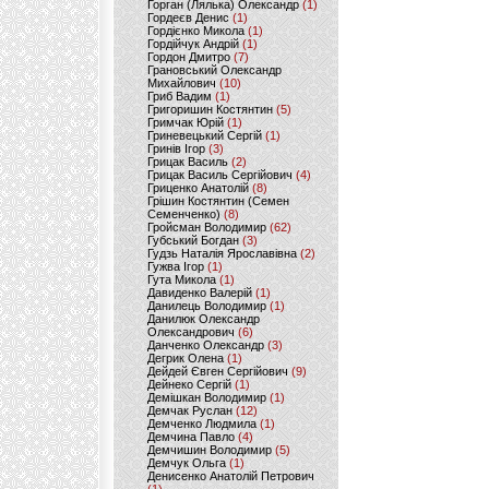
Горган (Лялька) Олександр
(1)
Гордеєв Денис
(1)
Гордієнко Микола
(1)
Гордійчук Андрій
(1)
Гордон Дмитро
(7)
Грановський Олександр
Михайлович
(10)
Гриб Вадим
(1)
Григоришин Костянтин
(5)
Гримчак Юрій
(1)
Гриневецький Сергій
(1)
Гринів Ігор
(3)
Грицак Василь
(2)
Грицак Василь Сергійович
(4)
Гриценко Анатолій
(8)
Грішин Костянтин (Семен
Семенченко)
(8)
Гройсман Володимир
(62)
Губський Богдан
(3)
Гудзь Наталія Ярославівна
(2)
Гужва Ігор
(1)
Гута Микола
(1)
Давиденко Валерій
(1)
Данилець Володимир
(1)
Данилюк Олександр
Олександрович
(6)
Данченко Олександр
(3)
Дегрик Олена
(1)
Дейдей Євген Сергійович
(9)
Дейнеко Сергій
(1)
Демішкан Володимир
(1)
Демчак Руслан
(12)
Демченко Людмила
(1)
Демчина Павло
(4)
Демчишин Володимир
(5)
Демчук Ольга
(1)
Денисенко Анатолій Петрович