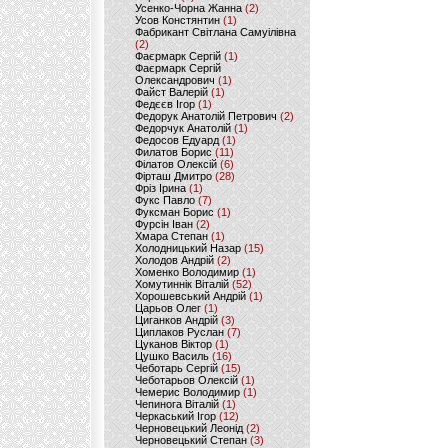
Усенко-Чорна Жанна
(2)
Усов Констянтин
(1)
Фабрикант Світлана Самуілівна
(2)
Фаєрмарк Сергій
(1)
Фаєрмарк Сергій
Олександрович
(1)
Файст Валерій
(1)
Федєєв Ігор
(1)
Федорук Анатолій Петрович
(2)
Федорчук Анатолій
(1)
Федосов Едуард
(1)
Филатов Борис
(11)
Філатов Олексій
(6)
Фірташ Дмитро
(28)
Фріз Ірина
(1)
Фукс Павло
(7)
Фуксман Борис
(1)
Фурсін Іван
(2)
Хмара Степан
(1)
Холодницький Назар
(15)
Холодов Андрій
(2)
Хоменко Володимир
(1)
Хомутиннік Віталій
(52)
Хорошевський Андрій
(1)
Царьов Олег
(1)
Циганков Андрій
(3)
Циплаков Руслан
(7)
Цуканов Віктор
(1)
Цушко Василь
(16)
Чеботарь Сергій
(15)
Чеботарьов Олексій
(1)
Чемерис Володимир
(1)
Чепинога Віталій
(1)
Черкаський Ігор
(12)
Черновецький Леонід
(2)
Черновецький Степан
(3)