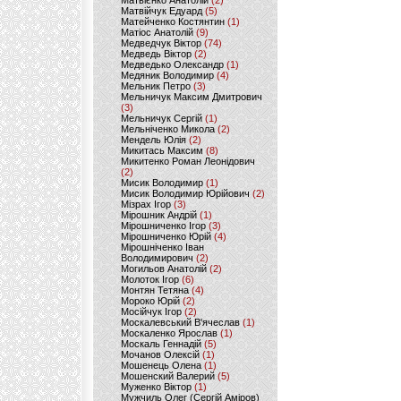
Матвієнко Анатолій
(2)
Матвійчук Едуард
(5)
Матейченко Костянтин
(1)
Матіос Анатолій
(9)
Медведчук Віктор
(74)
Медведь Віктор
(2)
Медведько Олександр
(1)
Медяник Володимир
(4)
Мельник Петро
(3)
Мельничук Максим Дмитрович
(3)
Мельничук Сергій
(1)
Мельніченко Микола
(2)
Мендель Юлія
(2)
Микитась Максим
(8)
Микитенко Роман Леонідович
(2)
Мисик Володимир
(1)
Мисик Володимир Юрійович
(2)
Мізрах Ігор
(3)
Мірошник Андрій
(1)
Мірошниченко Ігор
(3)
Мірошниченко Юрій
(4)
Мірошніченко Іван
Володимирович
(2)
Могильов Анатолій
(2)
Молоток Ігор
(6)
Монтян Тетяна
(4)
Мороко Юрій
(2)
Мосійчук Ігор
(2)
Москалевський В'ячеслав
(1)
Москаленко Ярослав
(1)
Москаль Геннадій
(5)
Мочанов Олексій
(1)
Мошенець Олена
(1)
Мошенский Валерий
(5)
Муженко Віктор
(1)
Мужчиль Олег (Сергій Аміров)