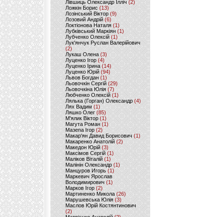
Лівшиць Олександр Ілліч
(2)
Ложкін Борис
(13)
Лозінський Віктор
(9)
Лозовий Андрій
(6)
Локтіонова Наталя
(1)
Лубківський Маркіян
(1)
Лубченко Олексій
(1)
Лук'янчук Руслан Валерійович
(2)
Лукаш Олена
(3)
Луценко Ігор
(4)
Луценко Ірина
(14)
Луценко Юрій
(94)
Львов Богдан
(1)
Льовочкін Сергій
(29)
Льовочкіна Юлія
(7)
Любченко Олексій
(1)
Лялька (Горган) Олександр
(4)
Лях Вадим
(1)
Ляшко Олег
(85)
М'ялик Віктор
(1)
Магута Роман
(1)
Мазепа Ігор
(2)
Макар'ян Давид Борисович
(1)
Макаренко Анатолій
(2)
Македон Юрій
(3)
Максімов Сергій
(1)
Маліков Віталій
(1)
Малінін Олександр
(1)
Манцуров Игорь
(1)
Маркевич Ярослав
Володимирович
(1)
Марков Ігор
(2)
Мартиненко Микола
(26)
Марушевська Юлія
(3)
Маслов Юрій Костянтинович
(2)