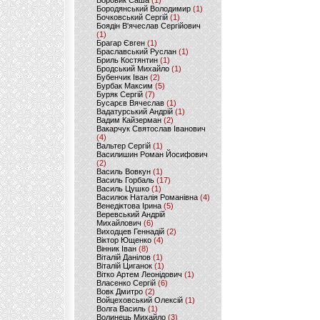
Боровик Саша
(1)
Бородянський Володимир
(1)
Бочковський Сергій
(1)
Боядін В'ячеслав Сергійович
(1)
Брагар Євген
(1)
Браславський Руслан
(1)
Бриль Костянтин
(1)
Бродський Михайло
(1)
Бубенчик Іван
(2)
Бурбак Максим
(5)
Буряк Сергій
(7)
Бусарєв Вячеслав
(1)
Вадатурський Андрій
(1)
Вадим Кайзерман
(2)
Вакарчук Святослав Іванович
(4)
Вальтер Сергій
(1)
Василишин Роман Йосифович
(2)
Василь Вовкун
(1)
Василь Горбаль
(17)
Василь Цушко
(1)
Василюк Наталія Романівна
(4)
Венедіктова Ірина
(5)
Веревський Андрій
Михайлович
(6)
Виходцев Геннадій
(2)
Віктор Ющенко
(4)
Вінник Іван
(8)
Віталій Данілов
(1)
Віталій Циганок
(1)
Вітко Артем Леонідович
(1)
Власенко Сергій
(6)
Вовк Дмитро
(2)
Войцеховський Олексій
(1)
Волга Василь
(1)
Волинець Михайло
(3)