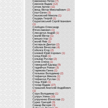
Симоненко Петро
(7)
Симонов Вадим
(12)
Ситник Артем
(11)
Сівець Віктор Миколайович
(2)
Сігал Євген
(3)
Сіньковский Микола
(1)
Скударь Георгій
(1)
Скуратовський Сергій Іванович
(1)
Слободян Олександр
В'ячеславович
(1)
Слюсарчук Андрій
(1)
Смалій Віктор
(1)
Смешко Ігор
(1)
Смолій Яків
(1)
Снєгирьов Дмитро
(2)
Соболев Вячеслав
(4)
Соболєв Єгор
(2)
Соловей Юрій Ігорович
(1)
Солод Юрій
(1)
Сольвар Руслан
(2)
Сотнік Олена
(1)
Ставицький Едуард
(9)
Стаднійчук Роман
(3)
Старикова Ганна
(1)
Стельмах Володимир
(2)
Стефанчук Микола
(1)
Стефанчук Руслан
(1)
Стець Юрій
(1)
Столар Вадим
(27)
Страшний Анатолій Андрійович
(1)
Струк Володимир
(1)
Супрун Уляна
(10)
Супруненко В'ячеслав
(1)
Суркіс Григорій
(3)
Сюмар Вікторія
(3)