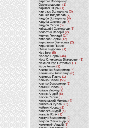
Каретко Володимир
Олександрович
(1)
Кармазін Юрій
(1)
Карплюк Володимир
(3)
Каськів Владислав
(7)
Кацуба Володимир
(4)
Кацуба Олександр
(8)
Кацуба Сергій
(5)
Квіташвілі Олександр
(3)
Келестин Валерій
(2)
Кернес Геннадій
(14)
Кивалов Сергій
(12)
Кириленко В’ячеслав
(2)
Кириленко Павло
Олександрович
(1)
Ківа Ілля
(5)
Ківалов Сергій
(46)
Кірш Олександр Вікторович
(1)
Кісільов Ігор Петрович
(1)
Кіссе Антон
(2)
Клименко Володимир
(4)
Клименко Олександр
(8)
Климець Павло
(1)
Кличко Віталій
(55)
Кличко Володимир
(1)
Клімкін Павло
(4)
Клімов Леонід
(2)
Клюєв Андрій
(6)
Клюєв Сергій
(5)
Княжицький Микола
(4)
Князевич Руслан
(2)
Кобзон Иосиф
(2)
Коболєв Андрій
(4)
Ковалів Юлія
(1)
Ковтун Володимир
(2)
Кодола Олександр
(2)
Кожемякін Андрій
(3)