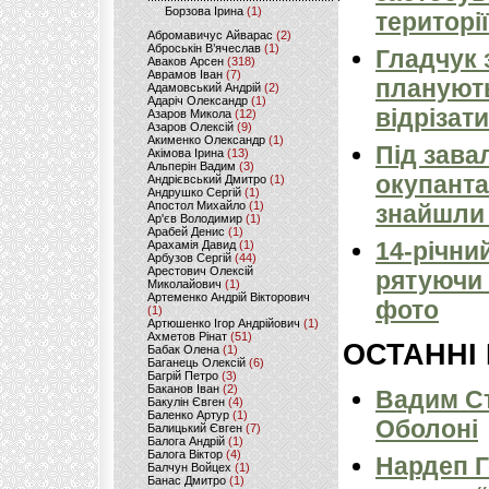
Борзова Ірина
(1)
території
Абромавичус Айварас
(2)
Аброськін В’ячеслав
(1)
Гладчук 
Аваков Арсен
(318)
Аврамов Іван
(7)
планують
Адамовський Андрій
(2)
Адаріч Олександр
(1)
відрізати
Азаров Микола
(12)
Азаров Олексій
(9)
Акименко Олександр
(1)
Під зава
Акімова Ірина
(13)
Альперін Вадим
(3)
окупанта
Андрієвський Дмитро
(1)
Андрушко Сергій
(1)
Апостол Михайло
(1)
знайшли 
Ар'єв Володимир
(1)
Арабей Денис
(1)
14-річни
Арахамія Давид
(1)
Арбузов Сергій
(44)
Арестович Олексій
рятуючи 
Миколайович
(1)
Артеменко Андрій Вікторович
фото
(1)
Артюшенко Ігор Андрійович
(1)
Ахметов Рінат
(51)
ОСТАННІ
Бабак Олена
(1)
Баганець Олексій
(6)
Багрій Петро
(3)
Баканов Іван
(2)
Вадим Ст
Бакулін Євген
(4)
Баленко Артур
(1)
Оболоні
Балицький Євген
(7)
Балога Андрій
(1)
Балога Віктор
(4)
Нардеп 
Балчун Войцех
(1)
Банас Дмитро
(1)