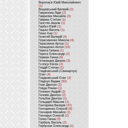
Воропаєв Юрій Миколайович
(1)
Вощевський Валерій
(2)
Гаврилова Лідія
(2)
Гаврилюк Михайло
(3)
Гавриш Степан
(1)
Галстян Авагім
(1)
Гарбуз Юрій
(1)
Гацько Василь
(1)
Гекко Ігор
(1)
Гелетей Валерій
(4)
Герасименко Микола
(4)
Герасимов Артур
(1)
Геращенко Антон
(15)
Герега Галина
(1)
Герега Олександр
(2)
Герман Ганна
(6)
Гетманцев Данило
(3)
Гєллєр Євген
(2)
Гладій Степан
(1)
Гладковський (Свинарчук)
Олег
(4)
Гладковський Олег
(2)
Гладчук Вадим
(82)
Гнап Дмитро
(2)
Говда Роман
(1)
Головач Андрій
(2)
Головін Дмитро
(2)
Голубов Дмитро
(1)
Гольдарб Максим
(1)
Гонтарева Валерія
(47)
Гончаренко Олексій
(8)
Гончаров Михайло
(1)
Гончарук Олексій
(2)
Гопко Ганна
(3)
Горбаль Василь
(2)
Горбунов Олександр
(1)