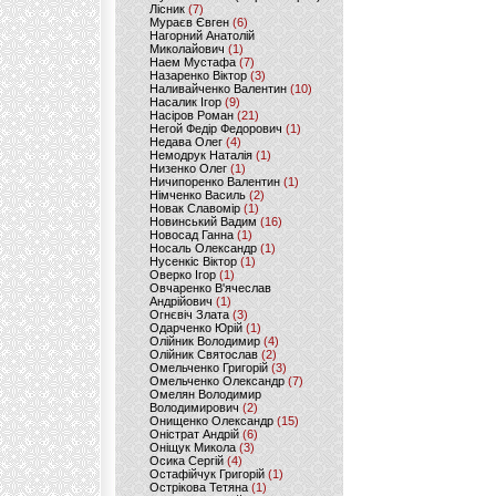
Лісник
(7)
Мураєв Євген
(6)
Нагорний Анатолій
Миколайович
(1)
Наем Мустафа
(7)
Назаренко Віктор
(3)
Наливайченко Валентин
(10)
Насалик Ігор
(9)
Насіров Роман
(21)
Негой Федір Федорович
(1)
Недава Олег
(4)
Немодрук Наталія
(1)
Низенко Олег
(1)
Ничипоренко Валентин
(1)
Німченко Василь
(2)
Новак Славомір
(1)
Новинський Вадим
(16)
Новосад Ганна
(1)
Носаль Олександр
(1)
Нусенкіс Віктор
(1)
Оверко Ігор
(1)
Овчаренко В'ячеслав
Андрійович
(1)
Огнєвіч Злата
(3)
Одарченко Юрій
(1)
Олійник Володимир
(4)
Олійник Святослав
(2)
Омельченко Григорій
(3)
Омельченко Олександр
(7)
Омелян Володимир
Володимирович
(2)
Онищенко Олександр
(15)
Оністрат Андрій
(6)
Оніщук Микола
(3)
Осика Сергій
(4)
Остафійчук Григорій
(1)
Острікова Тетяна
(1)