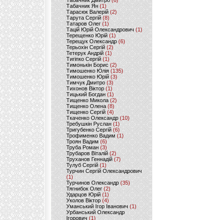
Табачник Дмитро
(6)
Табачник Ян
(1)
Тарасюк Валерій
(2)
Тарута Сергій
(8)
Татаров Олег
(1)
Тацій Юрій Олександрович
(1)
Терещенко Юрій
(1)
Терещук Олександр
(6)
Терьохін Сергій
(2)
Тетерук Андрій
(1)
Тигіпко Сергій
(1)
Тимонькін Борис
(2)
Тимошенко Юлія
(135)
Тимошенко Юрій
(3)
Тимчук Дмитро
(3)
Тихонов Віктор
(1)
Тицький Богдан
(1)
Тищенко Микола
(2)
Тищенко Олена
(8)
Тищенко Сергій
(4)
Ткаченко Олександр
(10)
Требушкін Руслан
(1)
Тригубенко Сергій
(6)
Трофименко Вадим
(1)
Троян Вадим
(6)
Труба Роман
(3)
Трубаров Віталій
(2)
Труханов Геннадій
(7)
Тулуб Сергій
(1)
Турчин Сергій Олександрович
(1)
Турчинов Олександр
(35)
Тягнибок Олег
(2)
Ударцов Юрій
(1)
Уколов Віктор
(4)
Уманський Ігор Іванович
(1)
Урбанський Олександр
Ігорович
(1)