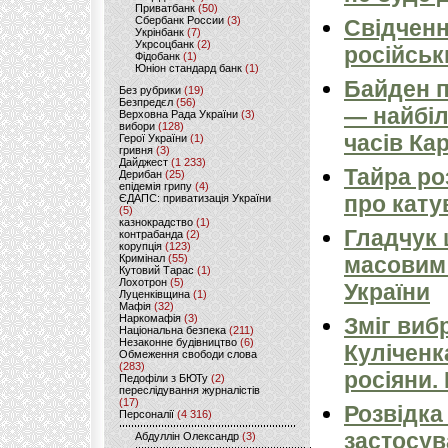
Приватбанк
(50)
Сбербанк России
(3)
Свідченн
Укрінбанк
(7)
Укрсоцбанк
(2)
російськ
Фідобанк
(1)
Юніон стандард банк
(1)
Байден п
Без рубрики
(19)
Безпредєл
(56)
— найбіл
Верховна Рада України
(3)
вибори
(128)
часів Ка
Герої України
(1)
гривня
(3)
Дайджест
(1 233)
Тайра ро
Дерибан
(25)
епідемія грипу
(4)
про кату
ЄДАПС: приватизація України
(5)
казнокрадство
(1)
Гладчук
контрабанда
(2)
корупція
(123)
Кримінал
(55)
масовим
Кутовий Тарас
(1)
Лохотрон
(5)
України
Луценківщина
(1)
Мафія
(32)
Наркомафія
(3)
Зміг виб
Національна безпека
(211)
Незаконне будівництво
(6)
Куліченк
Обмеження свободи слова
(283)
росіяни.
Педофіли з БЮТу
(2)
переслідування журналістів
(17)
Розвідка
Персоналії
(4 316)
застосув
Абдуллін Олександр
(3)