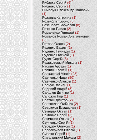
Рибалка Сергій
(6)
Рибалко Сергій
(1)
Римарук Олександр Іванович
(1)
Рожкова Катерина
(1)
Розенблат Борис
(3)
Розенблат Борислав
(8)
Розенко Павло
(2)
Романенко Геннадій
(1)
Романов Роман Анатолійович
(2)
Ротова Олена
(2)
Руденко Вадим
(1)
Руденко Геннадій
(1)
Руденко Олексій
(1)
Рудик Сергій
(6)
Рудьковський Микола
(1)
Руслан Арсірій
(1)
Рябчин Олексій
(1)
Саакашвілі Міхеіл
(28)
Савченко Надія
(50)
Савченко Олексій
(1)
Савчук Василь
(1)
Садовий Андрій
(3)
Сандлер Дмитро
(1)
Сапожко Ігор
(1)
Святаш Дмитро
(2)
Святослав Олійник
(2)
Севрюков Владислав
(1)
Семерак Остап
(1)
Семочко Сергій
(3)
Семченко Ольга
(1)
Сенченко Сергій
(1)
Середюк Олексій
(1)
Серпокрилов Віталій
(1)
Сивохо Сергій
(1)
Сивульський Микола
(2)