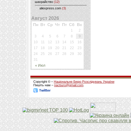
шахрайство
(12)
aliexpress.com
(3)
Август 2026
Пн
Вт
Ср
Чт
Пт
Сб
Вс
1
2
3
4
5
6
7
8
9
10
11
12
13
14
15
16
17
18
19
20
21
22
23
24
25
26
27
28
29
30
31
« Июл
Copyright © –
Національне Бюро Розслідувань України
Пишіть нам –
nacburo@gmail.com
.