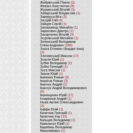
Жебрівський Павло
(2)
Жеваго Констянтин
(8)
Журавський Віталій
(3)
Забарський Владислав
(1)
Заверуха Віта
(3)
Загорій Гліб
(4)
Зайцев Сергій
(1)
Запорожець Михайло
(1)
Зарахович Дмитро
(1)
Захарченко Віталій
(3)
Згуровський Михайло
(1)
Зеленський Володимир
Олександрович
(266)
Злата Огневич (Бордюг Інна)
(2)
Злочевський Микола
(17)
Зозуля Юрій
(1)
Зубик Володимир
(2)
Зубко Геннадій
(1)
Зуєв Максим
(1)
Зюков Юрій
(1)
Іваненко Роман
(2)
Іванісов Роман
(3)
Іванчук Андрій
(2)
Іванчук Андрій Володимирович
(5)
Іванющенко Юрій
(17)
Ілларіонов Андрій
(1)
Ільюк Артем Олександрович
(2)
Іоффе Юлій
(1)
Калетник Григорій
(1)
Калетник Ігор
(33)
Кальцев Володимир
(1)
Камельчук Юрій
(1)
Карабань Володимир
Миколайович
(1)