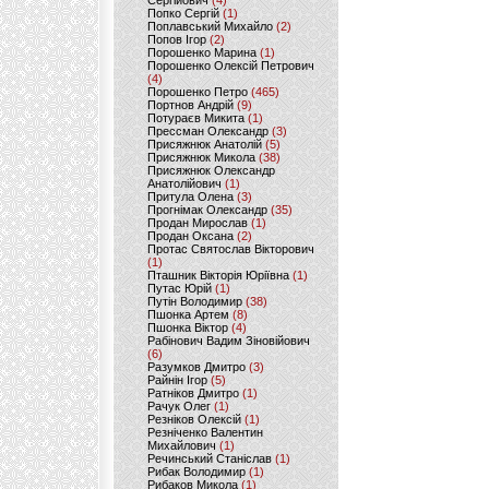
Сергійович
(4)
Попко Сергій
(1)
Поплавський Михайло
(2)
Попов Ігор
(2)
Порошенко Марина
(1)
Порошенко Олексій Петрович
(4)
Порошенко Петро
(465)
Портнов Андрій
(9)
Потураєв Микита
(1)
Прессман Олександр
(3)
Присяжнюк Анатолій
(5)
Присяжнюк Микола
(38)
Присяжнюк Олександр
Анатолійович
(1)
Притула Олена
(3)
Прогнімак Олександр
(35)
Продан Мирослав
(1)
Продан Оксана
(2)
Протас Святослав Вікторович
(1)
Пташник Вікторія Юріївна
(1)
Путас Юрій
(1)
Путін Володимир
(38)
Пшонка Артем
(8)
Пшонка Віктор
(4)
Рабінович Вадим Зіновійович
(6)
Разумков Дмитро
(3)
Райнін Ігор
(5)
Ратніков Дмитро
(1)
Рачук Олег
(1)
Резніков Олексій
(1)
Резніченко Валентин
Михайлович
(1)
Речинський Станіслав
(1)
Рибак Володимир
(1)
Рибаков Микола
(1)