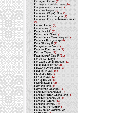
Осьмухін Сергій
(2)
Охендовський Михайло
(14)
Оцерклевич Олексій
(1)
Павелко Андрій
(2)
Павленко (Хорт) Юрій
(1)
Павленко Олександра
(1)
Павленко Олексій Михайлович
(3)
Павліш Павло
(1)
Палиця Ігор
(3)
Палютін Філіп
(1)
Парамонов Віктор
(1)
Парамонова Олександра
(1)
Парасюк Володимир
(4)
Парубій Андрій
(9)
Парцхаладзе Лев
(1)
Паршин Константин
(1)
Пастух Тарас
(1)
Пашинський Сергій
(71)
Петренко Павло
(4)
Петухов Сергій Ігорович
(1)
Пилипишин Віктор
(25)
Писарук Олександр
(2)
Пишний Андрій
(6)
Пімахова Діна
(1)
Пінчук Андрій
(2)
Пінчук Віктор
(6)
Пісний Василь
(2)
Плачков Іван
(1)
Плотнікова Оксана
(1)
Полищук Володимир
(2)
Поліщук Віктор Степанович
(1)
Поліщук Володимир
(1)
Полторак Степан
(3)
Поляков Максим
(7)
Понамарчук Дмитро
(1)
Пономарьов Олександр