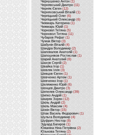
Чернушенко Антон
(1)
Чернявський Дмитро
(11)
Черняк Євген
(12)
Черняховський Віталій
(1)
Черпіцький Олег
(6)
Черпіцький Олександр
(6)
Чижмарь Катерина
(1)
Чижмарь Юрій
(1)
Чорновіл Тетяна
(5)
Чорновол Тетяна
(11)
Чубаров Рефат
(1)
Чумак Віктор
(3)
Шабунін Віталій
(4)
Шандра Володимир
(2)
Шаповалов Анатолій
(1)
Шапошніков Ростислав
(1)
Шарий Анатолий
(6)
Шахов Сергій
(2)
Швайка Ігор
(1)
Шевляк Ілля
(3)
Шевцов Євген
(1)
Шевченко Артем
(1)
Шевченко Ігор
(1)
Шеляженко Юрій
(6)
Шенцев Дмитро
(3)
Шепелев Олександр
(39)
Шипко Андрій
(1)
Шкиряк Зорян
(12)
Шкіль Андрій
(2)
Шкіль Максим
(4)
Шокін Віктор
(15)
Шпак Василь Федорович
(1)
Шульга Володимир
(4)
Шуфрич Нестор
(8)
Эдуард Багиров
(1)
Южаніна Ніна Петрівна
(2)
Юзькова Тетяна
(2)