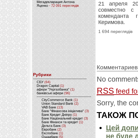
Мегадекларация Антона
21 апреля 20
Яценко
- 72 091 переглядів
совместно с
коменданта 
Керимова.
1 694 переглядів
Комментариев
Рубрики
No comments
CБУ
(64)
Dragon Capital
(1)
RSS
feed fo
афери "Укргазбанка"
(1)
банківські афери
(96)
CityCommerce Bank
(1)
Sorry, the co
Union Standard Bank
(2)
VAB Банк
(13)
Банк "Фінансова ініціатива"
(3)
ТАКОЖ ПО
Банк Кредит Дніпро
(1)
Банк Національний кредит
(3)
Банк Фінанси та кредит
(1)
Дельта Банк
(3)
Цей допи
Евробанк
(2)
Експобанк
(1)
не буде 
Ощадбанк
(5)