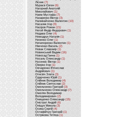
Лісник
(7)
Мураєв Євген
(6)
Нагорний Анатолій
Миколайович
(1)
Наем Мустафа
(7)
Назаренко Віктор
(3)
Наливайченко Валентин
(10)
Насалик Ігор
(9)
Насіров Роман
(21)
Негой Федір Федорович
(1)
Недава Олег
(4)
Немодрук Наталія
(1)
Низенко Олег
(1)
Ничипоренко Валентин
(1)
Німченко Василь
(2)
Новак Славомір
(1)
Новинський Вадим
(16)
Новосад Ганна
(1)
Носаль Олександр
(1)
Нусенкіс Віктор
(1)
Оверко Ігор
(1)
Овчаренко В'ячеслав
Андрійович
(1)
Огнєвіч Злата
(3)
Одарченко Юрій
(1)
Олійник Володимир
(4)
Олійник Святослав
(2)
Омельченко Григорій
(3)
Омельченко Олександр
(7)
Омелян Володимир
Володимирович
(2)
Онищенко Олександр
(15)
Оністрат Андрій
(6)
Оніщук Микола
(3)
Осика Сергій
(4)
Остафійчук Григорій
(1)
Острікова Тетяна
(1)