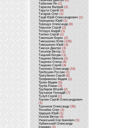
Табачник Дмитро
(6)
Табачник Ян
(1)
Тарасюк Валерій
(2)
Тарута Сергій
(8)
Татаров Олег
(1)
Тацій Юрій Олександрович
(1)
Терещенко Юрій
(1)
Терещук Олександр
(6)
Терьохін Сергій
(2)
Тетерук Андрій
(1)
Тигіпко Сергій
(1)
Тимонькін Борис
(2)
Тимошенко Юлія
(135)
Тимошенко Юрій
(3)
Тимчук Дмитро
(3)
Тихонов Віктор
(1)
Тицький Богдан
(1)
Тищенко Микола
(2)
Тищенко Олена
(8)
Тищенко Сергій
(4)
Ткаченко Олександр
(10)
Требушкін Руслан
(1)
Тригубенко Сергій
(6)
Трофименко Вадим
(1)
Троян Вадим
(6)
Труба Роман
(3)
Трубаров Віталій
(2)
Труханов Геннадій
(7)
Тулуб Сергій
(1)
Турчин Сергій Олександрович
(1)
Турчинов Олександр
(35)
Тягнибок Олег
(2)
Ударцов Юрій
(1)
Уколов Віктор
(4)
Уманський Ігор Іванович
(1)
Урбанський Олександр
Ігорович
(1)