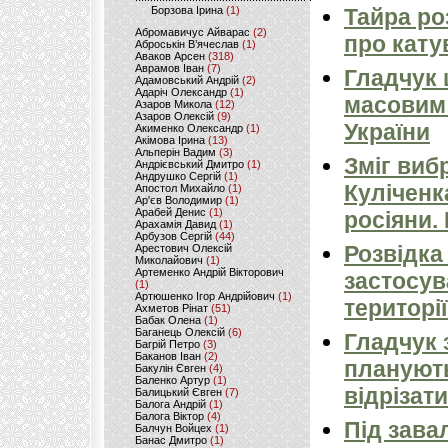
Борзова Ірина
(1)
Тайра ро
Абромавичус Айварас
(2)
про кату
Аброськін В’ячеслав
(1)
Аваков Арсен
(318)
Аврамов Іван
(7)
Гладчук
Адамовський Андрій
(2)
Адаріч Олександр
(1)
масовим
Азаров Микола
(12)
Азаров Олексій
(9)
України
Акименко Олександр
(1)
Акімова Ірина
(13)
Альперін Вадим
(3)
Зміг виб
Андрієвський Дмитро
(1)
Андрушко Сергій
(1)
Куліченк
Апостол Михайло
(1)
Ар'єв Володимир
(1)
Арабей Денис
(1)
росіяни.
Арахамія Давид
(1)
Арбузов Сергій
(44)
Розвідка
Арестович Олексій
Миколайович
(1)
Артеменко Андрій Вікторович
застосув
(1)
Артюшенко Ігор Андрійович
(1)
території
Ахметов Рінат
(51)
Бабак Олена
(1)
Баганець Олексій
(6)
Гладчук 
Багрій Петро
(3)
Баканов Іван
(2)
планують
Бакулін Євген
(4)
Баленко Артур
(1)
відрізати
Балицький Євген
(7)
Балога Андрій
(1)
Балога Віктор
(4)
Під зава
Балчун Войцех
(1)
Банас Дмитро
(1)