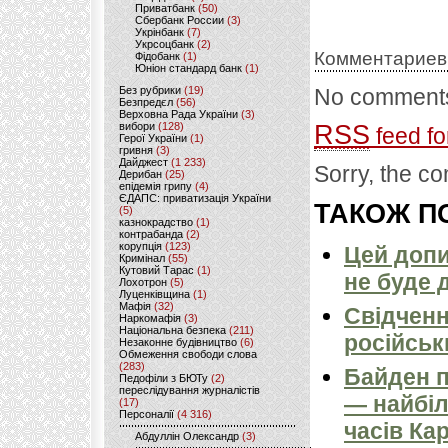
Приватбанк
(50)
Сбербанк России
(3)
Укрінбанк
(7)
Укрсоцбанк
(2)
Комментариев
Фідобанк
(1)
Юніон стандард банк
(1)
Без рубрики
(19)
No comments
Безпредєл
(56)
Верховна Рада України
(3)
вибори
(128)
RSS
feed fo
Герої України
(1)
гривня
(3)
Дайджест
(1 233)
Sorry, the co
Дерибан
(25)
епідемія грипу
(4)
ЄДАПС: приватизація України
ТАКОЖ ПО
(5)
казнокрадство
(1)
контрабанда
(2)
корупція
(123)
Цей допи
Кримінал
(55)
Кутовий Тарас
(1)
не буде 
Лохотрон
(5)
Луценківщина
(1)
Мафія
(32)
Свідченн
Наркомафія
(3)
Національна безпека
(211)
російськ
Незаконне будівництво
(6)
Обмеження свободи слова
(283)
Байден п
Педофіли з БЮТу
(2)
переслідування журналістів
— найбіл
(17)
Персоналії
(4 316)
часів Ка
Абдуллін Олександр
(3)