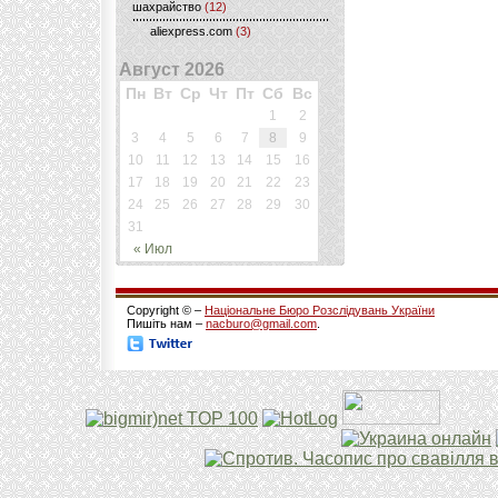
шахрайство
(12)
aliexpress.com
(3)
Август 2026
Пн
Вт
Ср
Чт
Пт
Сб
Вс
1
2
3
4
5
6
7
8
9
10
11
12
13
14
15
16
17
18
19
20
21
22
23
24
25
26
27
28
29
30
31
« Июл
Copyright © –
Національне Бюро Розслідувань України
Пишіть нам –
nacburo@gmail.com
.