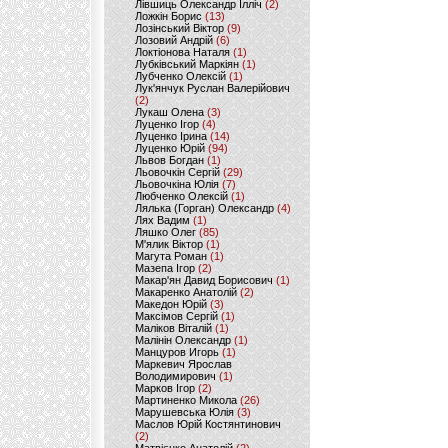
Лівшиць Олександр Ілліч
(2)
Ложкін Борис
(13)
Лозінський Віктор
(9)
Лозовий Андрій
(6)
Локтіонова Наталя
(1)
Лубківський Маркіян
(1)
Лубченко Олексій
(1)
Лук'янчук Руслан Валерійович
(2)
Лукаш Олена
(3)
Луценко Ігор
(4)
Луценко Ірина
(14)
Луценко Юрій
(94)
Львов Богдан
(1)
Льовочкін Сергій
(29)
Льовочкіна Юлія
(7)
Любченко Олексій
(1)
Лялька (Горган) Олександр
(4)
Лях Вадим
(1)
Ляшко Олег
(85)
М'ялик Віктор
(1)
Магута Роман
(1)
Мазепа Ігор
(2)
Макар'ян Давид Борисович
(1)
Макаренко Анатолій
(2)
Македон Юрій
(3)
Максімов Сергій
(1)
Маліков Віталій
(1)
Малінін Олександр
(1)
Манцуров Игорь
(1)
Маркевич Ярослав
Володимирович
(1)
Марков Ігор
(2)
Мартиненко Микола
(26)
Марушевська Юлія
(3)
Маслов Юрій Костянтинович
(2)