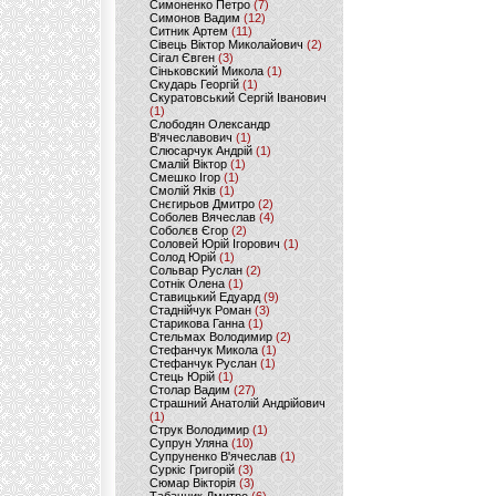
Симоненко Петро
(7)
Симонов Вадим
(12)
Ситник Артем
(11)
Сівець Віктор Миколайович
(2)
Сігал Євген
(3)
Сіньковский Микола
(1)
Скударь Георгій
(1)
Скуратовський Сергій Іванович
(1)
Слободян Олександр
В'ячеславович
(1)
Слюсарчук Андрій
(1)
Смалій Віктор
(1)
Смешко Ігор
(1)
Смолій Яків
(1)
Снєгирьов Дмитро
(2)
Соболев Вячеслав
(4)
Соболєв Єгор
(2)
Соловей Юрій Ігорович
(1)
Солод Юрій
(1)
Сольвар Руслан
(2)
Сотнік Олена
(1)
Ставицький Едуард
(9)
Стаднійчук Роман
(3)
Старикова Ганна
(1)
Стельмах Володимир
(2)
Стефанчук Микола
(1)
Стефанчук Руслан
(1)
Стець Юрій
(1)
Столар Вадим
(27)
Страшний Анатолій Андрійович
(1)
Струк Володимир
(1)
Супрун Уляна
(10)
Супруненко В'ячеслав
(1)
Суркіс Григорій
(3)
Сюмар Вікторія
(3)