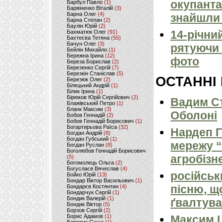
окупанта
Барбул Павло
(1)
Барвіненко Віталій
(3)
Барна Олег
(4)
знайшли 
Барна Степан
(2)
Баулін Юрій
(2)
14-річни
Бахматюк Олег
(91)
Бахтеєва Тетяна
(55)
Бачун Олег
(3)
рятуючи 
Бейлін Михайло
(1)
Бережна Ірина
(12)
фото
Береза Борислав
(2)
Березенко Сергій
(7)
Березкін Станіслав
(5)
ОСТАННІ
Березюк Олег
(2)
Білецький Андрій
(1)
Білик Ірина
(1)
Бірюков Юрій Сергійович
(2)
Вадим Ст
Блажівський Петро
(1)
Бланк Максим
(3)
Оболоні
Бобов Геннадій
(2)
Бобов Геннадій Борисович
(1)
Богартирьова Раїса
(32)
Нардеп 
Богдан Андрій
(8)
Богдан Губський
(1)
мережу “
Богдан Руслан
(8)
Боголюбов Геннадій Борисович
агробізн
(5)
Богомолець Ольга
(2)
Богуслаєв Вячеслав
(4)
російськ
Бойко Юрій
(13)
Бондар Віктор Васильович
(1)
пісню, щ
Бондарєв Костянтин
(4)
Бондарчук Сергій
(1)
Бондик Валерій
(1)
ґвалтува
Бондик Віктор
(5)
Борзов Сергiй
(2)
Борис Адамов
(1)
Максим 