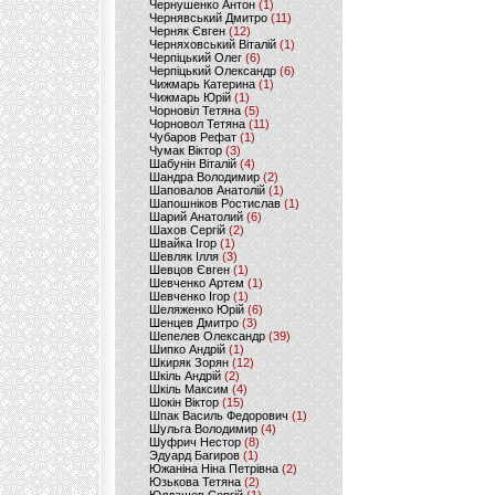
Чернушенко Антон
(1)
Чернявський Дмитро
(11)
Черняк Євген
(12)
Черняховський Віталій
(1)
Черпіцький Олег
(6)
Черпіцький Олександр
(6)
Чижмарь Катерина
(1)
Чижмарь Юрій
(1)
Чорновіл Тетяна
(5)
Чорновол Тетяна
(11)
Чубаров Рефат
(1)
Чумак Віктор
(3)
Шабунін Віталій
(4)
Шандра Володимир
(2)
Шаповалов Анатолій
(1)
Шапошніков Ростислав
(1)
Шарий Анатолий
(6)
Шахов Сергій
(2)
Швайка Ігор
(1)
Шевляк Ілля
(3)
Шевцов Євген
(1)
Шевченко Артем
(1)
Шевченко Ігор
(1)
Шеляженко Юрій
(6)
Шенцев Дмитро
(3)
Шепелев Олександр
(39)
Шипко Андрій
(1)
Шкиряк Зорян
(12)
Шкіль Андрій
(2)
Шкіль Максим
(4)
Шокін Віктор
(15)
Шпак Василь Федорович
(1)
Шульга Володимир
(4)
Шуфрич Нестор
(8)
Эдуард Багиров
(1)
Южаніна Ніна Петрівна
(2)
Юзькова Тетяна
(2)