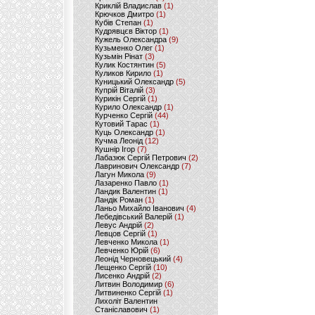
Криклій Владислав
(1)
Крючков Дмитро
(1)
Кубів Степан
(1)
Кудрявцєв Віктор
(1)
Кужель Олександра
(9)
Кузьменко Олег
(1)
Кузьмін Рінат
(3)
Кулик Костянтин
(5)
Куликов Кирило
(1)
Куницький Олександр
(5)
Купрій Віталій
(3)
Курикін Сергій
(1)
Курило Олександр
(1)
Курченко Сергій
(44)
Кутовий Тарас
(1)
Куць Олександр
(1)
Кучма Леонід
(12)
Кушнір Ігор
(7)
Лабазюк Сергій Петрович
(2)
Лавринович Олександр
(7)
Лагун Микола
(9)
Лазаренко Павло
(1)
Ландик Валентин
(1)
Ландік Роман
(1)
Ланьо Михайло Іванович
(4)
Лебедівський Валерій
(1)
Левус Андрій
(2)
Левцов Сергій
(1)
Левченко Микола
(1)
Левченко Юрій
(6)
Леонід Черновецький
(4)
Лещенко Сергій
(10)
Лисенко Андрій
(2)
Литвин Володимир
(6)
Литвиненко Сергій
(1)
Лихоліт Валентин
Станіславович
(1)