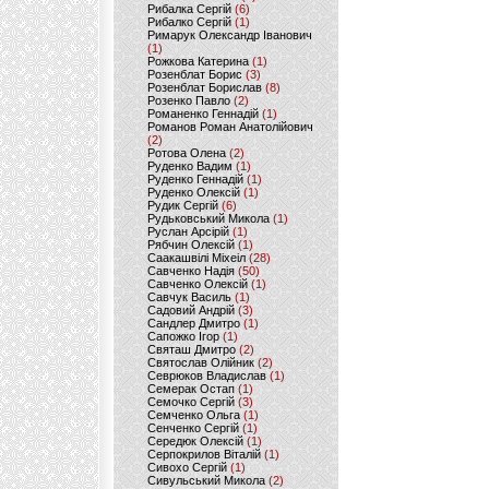
Рибалка Сергій
(6)
Рибалко Сергій
(1)
Римарук Олександр Іванович
(1)
Рожкова Катерина
(1)
Розенблат Борис
(3)
Розенблат Борислав
(8)
Розенко Павло
(2)
Романенко Геннадій
(1)
Романов Роман Анатолійович
(2)
Ротова Олена
(2)
Руденко Вадим
(1)
Руденко Геннадій
(1)
Руденко Олексій
(1)
Рудик Сергій
(6)
Рудьковський Микола
(1)
Руслан Арсірій
(1)
Рябчин Олексій
(1)
Саакашвілі Міхеіл
(28)
Савченко Надія
(50)
Савченко Олексій
(1)
Савчук Василь
(1)
Садовий Андрій
(3)
Сандлер Дмитро
(1)
Сапожко Ігор
(1)
Святаш Дмитро
(2)
Святослав Олійник
(2)
Севрюков Владислав
(1)
Семерак Остап
(1)
Семочко Сергій
(3)
Семченко Ольга
(1)
Сенченко Сергій
(1)
Середюк Олексій
(1)
Серпокрилов Віталій
(1)
Сивохо Сергій
(1)
Сивульський Микола
(2)