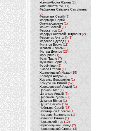
Усенко-Чорна Жанна
(2)
Усов Констянтин
(1)
Фабрикант Світлана Самуілівна
(2)
Фаєрмарк Сергій
(1)
Фаєрмарк Сергій
Олександрович
(1)
Файст Валерій
(1)
Федєєв Ігор
(1)
Федорук Анатолій Петрович
(2)
Федорчук Анатолій
(1)
Федосов Едуард
(1)
Филатов Борис
(11)
Філатов Олексій
(6)
Фірташ Дмитро
(28)
Фріз Ірина
(1)
Фукс Павло
(7)
Фуксман Борис
(1)
Фурсін Іван
(2)
Хмара Степан
(1)
Холодницький Назар
(15)
Холодов Андрій
(2)
Хоменко Володимир
(1)
Хомутиннік Віталій
(52)
Хорошевський Андрій
(1)
Царьов Олег
(1)
Циганков Андрій
(3)
Циплаков Руслан
(7)
Цуканов Віктор
(1)
Цушко Василь
(16)
Чеботарь Сергій
(15)
Чеботарьов Олексій
(1)
Чемерис Володимир
(1)
Чепинога Віталій
(1)
Черкаський Ігор
(12)
Черновецький Леонід
(2)
Черновецький Степан
(3)