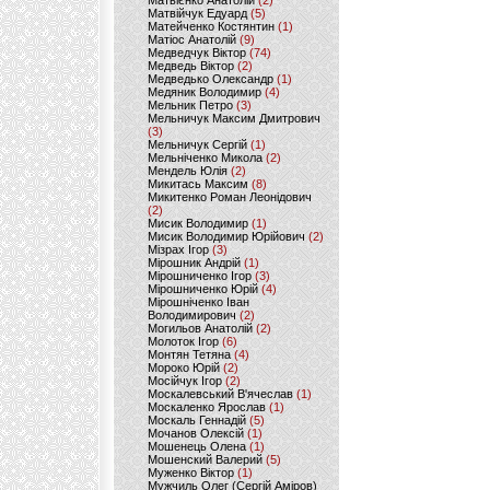
Матвієнко Анатолій
(2)
Матвійчук Едуард
(5)
Матейченко Костянтин
(1)
Матіос Анатолій
(9)
Медведчук Віктор
(74)
Медведь Віктор
(2)
Медведько Олександр
(1)
Медяник Володимир
(4)
Мельник Петро
(3)
Мельничук Максим Дмитрович
(3)
Мельничук Сергій
(1)
Мельніченко Микола
(2)
Мендель Юлія
(2)
Микитась Максим
(8)
Микитенко Роман Леонідович
(2)
Мисик Володимир
(1)
Мисик Володимир Юрійович
(2)
Мізрах Ігор
(3)
Мірошник Андрій
(1)
Мірошниченко Ігор
(3)
Мірошниченко Юрій
(4)
Мірошніченко Іван
Володимирович
(2)
Могильов Анатолій
(2)
Молоток Ігор
(6)
Монтян Тетяна
(4)
Мороко Юрій
(2)
Мосійчук Ігор
(2)
Москалевський В'ячеслав
(1)
Москаленко Ярослав
(1)
Москаль Геннадій
(5)
Мочанов Олексій
(1)
Мошенець Олена
(1)
Мошенский Валерий
(5)
Муженко Віктор
(1)
Мужчиль Олег (Сергій Аміров)