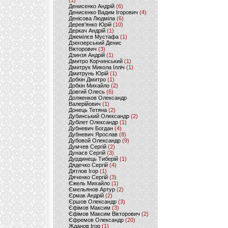
(1)
Денисенко Андрій
(6)
Денисенко Вадим Ігорович
(4)
Денісова Людміла
(6)
Дерев'янко Юрій
(10)
Деркач Андрій
(1)
Джемілєв Мустафа
(1)
Дзензерський Денис
Вікторович
(3)
Дзинзя Андрій
(1)
Дмитро Корчинський
(1)
Дмитрук Микола Ілліч
(1)
Дмитрунь Юрій
(1)
Добкін Дмитро
(1)
Добкін Михайло
(2)
Довгий Олесь
(6)
Долженков Олександр
Валерійович
(1)
Донець Тетяна
(2)
Дубинський Олександр
(2)
Дубілет Олександр
(1)
Дубневич Богдан
(4)
Дубневич Ярослав
(8)
Дубовой Олександр
(9)
Думчев Сергій
(2)
Дунаєв Сергій
(3)
Дурдинець Тиберій
(1)
Дядечко Сергій
(4)
Дятлов Ігор
(1)
Дяченко Сергій
(3)
Єжель Михайло
(1)
Ємельянов Артур
(2)
Єрмак Андрій
(2)
Єршов Олександр
(3)
Єфімов Максим
(3)
Єфімов Максим Вікторович
(2)
Єфремов Олександр
(20)
Жданов Ігор
(1)