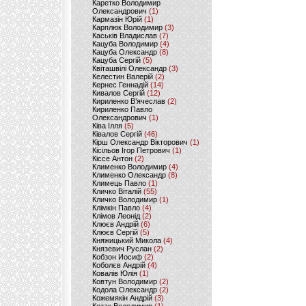
Каретко Володимир
Олександрович
(1)
Кармазін Юрій
(1)
Карплюк Володимир
(3)
Каськів Владислав
(7)
Кацуба Володимир
(4)
Кацуба Олександр
(8)
Кацуба Сергій
(5)
Квіташвілі Олександр
(3)
Келестин Валерій
(2)
Кернес Геннадій
(14)
Кивалов Сергій
(12)
Кириленко В’ячеслав
(2)
Кириленко Павло
Олександрович
(1)
Ківа Ілля
(5)
Ківалов Сергій
(46)
Кірш Олександр Вікторович
(1)
Кісільов Ігор Петрович
(1)
Кіссе Антон
(2)
Клименко Володимир
(4)
Клименко Олександр
(8)
Климець Павло
(1)
Кличко Віталій
(55)
Кличко Володимир
(1)
Клімкін Павло
(4)
Клімов Леонід
(2)
Клюєв Андрій
(6)
Клюєв Сергій
(5)
Княжицький Микола
(4)
Князевич Руслан
(2)
Кобзон Иосиф
(2)
Коболєв Андрій
(4)
Ковалів Юлія
(1)
Ковтун Володимир
(2)
Кодола Олександр
(2)
Кожемякін Андрій
(3)