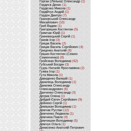
Горган (Лялька) Олександр
(1)
Гордеєв Денис
(1)
Гордієнко Микола
(1)
Гордійчук Андрій
(1)
Гордон Дмитро
(7)
Грановський Олександр
Михайлович
(10)
Гриб Вадим
(1)
Григоришин Костянтин
(5)
Гримчак Юрій
(1)
Гриневецький Сергій
(1)
Гринів Ігор
(3)
Грицак Василь
(2)
Грицак Василь Сергійович
(4)
Гриценко Анатолій
(8)
Грішин Костянтин (Семен
Семенченко)
(8)
Гройсман Володимир
(62)
Губський Богдан
(3)
Гудзь Наталія Ярославівна
(2)
Гужва Ігор
(1)
Гута Микола
(1)
Давиденко Валерій
(1)
Данилець Володимир
(1)
Данилюк Олександр
Олександрович
(6)
Данченко Олександр
(3)
Дегрик Олена
(1)
Дейдей Євген Сергійович
(9)
Дейнеко Сергій
(1)
Демішкан Володимир
(1)
Демчак Руслан
(12)
Демченко Людмила
(1)
Демчина Павло
(4)
Демчишин Володимир
(5)
Демчук Ольга
(1)
Денисенко Анатолій Петрович