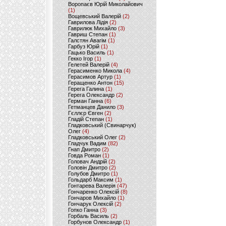
Воропаєв Юрій Миколайович
(1)
Вощевський Валерій
(2)
Гаврилова Лідія
(2)
Гаврилюк Михайло
(3)
Гавриш Степан
(1)
Галстян Авагім
(1)
Гарбуз Юрій
(1)
Гацько Василь
(1)
Гекко Ігор
(1)
Гелетей Валерій
(4)
Герасименко Микола
(4)
Герасимов Артур
(1)
Геращенко Антон
(15)
Герега Галина
(1)
Герега Олександр
(2)
Герман Ганна
(6)
Гетманцев Данило
(3)
Гєллєр Євген
(2)
Гладій Степан
(1)
Гладковський (Свинарчук)
Олег
(4)
Гладковський Олег
(2)
Гладчук Вадим
(82)
Гнап Дмитро
(2)
Говда Роман
(1)
Головач Андрій
(2)
Головін Дмитро
(2)
Голубов Дмитро
(1)
Гольдарб Максим
(1)
Гонтарева Валерія
(47)
Гончаренко Олексій
(8)
Гончаров Михайло
(1)
Гончарук Олексій
(2)
Гопко Ганна
(3)
Горбаль Василь
(2)
Горбунов Олександр
(1)