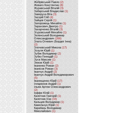
Жебрівський Павло
(2)
Жеваго Констянтин
(8)
Журавський Віталій
(3)
Забарський Владислав
(1)
Заверуха Віта
(3)
Загорій Гліб
(4)
Зайцев Сергій
(1)
Запорожець Михайло
(1)
Зарахович Дмитро
(1)
Захарченко Віталій
(3)
Згуровський Михайло
(1)
Зеленський Володимир
Олександрович
(266)
Злата Огневич (Бордюг Інна)
(2)
Злочевський Микола
(17)
Зозуля Юрій
(1)
Зубик Володимир
(2)
Зубко Геннадій
(1)
Зуєв Максим
(1)
Зюков Юрій
(1)
Іваненко Роман
(2)
Іванісов Роман
(3)
Іванчук Андрій
(2)
Іванчук Андрій Володимирович
(5)
Іванющенко Юрій
(17)
Ілларіонов Андрій
(1)
Ільюк Артем Олександрович
(2)
Іоффе Юлій
(1)
Калетник Григорій
(1)
Калетник Ігор
(33)
Кальцев Володимир
(1)
Камельчук Юрій
(1)
Карабань Володимир
Миколайович
(1)