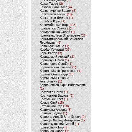
Козак Володимир
(1)
Козак Тарас
(2)
Козловський Олег
(4)
Колесниченко Вадим
(5)
Колесніков Борис
(10)
Колєсніков Дмитро
(1)
Колобов Юрій
(1)
Коломойський Ігор
(123)
Кондратюк Олена
(1)
Кондрашенко Сергій
(1)
Кононенко Ігор Віталійович
(21)
Константіновський Вячеслав
Леонідович
(1)
Копанчук Олена
(1)
Корбан Геннадій
(33)
Корж Віктор
(3)
Корнацький Аркадій
(2)
Корнійчук Євген
(1)
Коровченко Сергій
(1)
Королевська Наталія
(5)
Король Марія Григорівна
(1)
Король Олександр
(16)
Корчинська Оксана
Анатоліївна
(1)
Корявченков Юрій Валерійович
(1)
Костенко Євген
(1)
Костицький Василь
(1)
Костюшко Олег
(1)
Косюк Юрій
(15)
Котвіцький Ігор
(10)
Кошелєва Альона
(3)
Кошмак Вадим
(1)
Кравець Андрій Віталійович
(2)
Кравчук Леонід Макарович
(1)
Краснокутський Сергій
(1)
Кривецький Ігор
(1)
Кривонос Павло
(1)