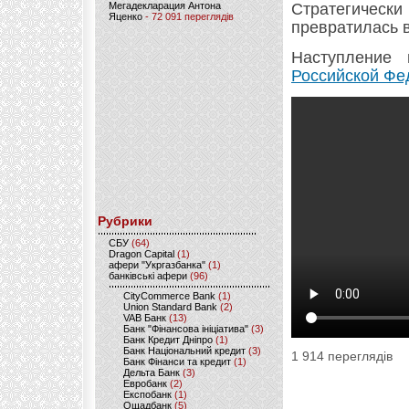
Мегадекларация Антона
Стратегически
Яценко
- 72 091 переглядів
превратилась в
Наступление
Российской Фе
Рубрики
CБУ
(64)
Dragon Capital
(1)
афери "Укргазбанка"
(1)
банківські афери
(96)
CityCommerce Bank
(1)
Union Standard Bank
(2)
VAB Банк
(13)
Банк "Фінансова ініціатива"
(3)
Банк Кредит Дніпро
(1)
Банк Національний кредит
(3)
1 914 переглядів
Банк Фінанси та кредит
(1)
Дельта Банк
(3)
Евробанк
(2)
Експобанк
(1)
Ощадбанк
(5)