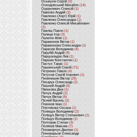
Осьмухін Сергій
(2)
Охендовський Михайло
(14)
Оцерклевич Олексій
(1)
Павелко Андрій
(2)
Павленко (Хорт) Юрій
(1)
Павленко Олександра
(1)
Павленко Олексій Михайлович
(3)
Павліш Павло
(1)
Палиця Ігор
(3)
Палютін Філіп
(1)
Парамонов Віктор
(1)
Парамонова Олександра
(1)
Парасюк Володимир
(4)
Парубій Андрій
(9)
Парцхаладзе Лев
(1)
Паршин Константин
(1)
Пастух Тарас
(1)
Пашинський Сергій
(71)
Петренко Павло
(4)
Петухов Сергій Ігорович
(1)
Пилипишин Віктор
(25)
Писарук Олександр
(2)
Пишний Андрій
(6)
Пімахова Діна
(1)
Пінчук Андрій
(2)
Пінчук Віктор
(6)
Пісний Василь
(2)
Плачков Іван
(1)
Плотнікова Оксана
(1)
Полищук Володимир
(2)
Поліщук Віктор Степанович
(1)
Поліщук Володимир
(1)
Полторак Степан
(3)
Поляков Максим
(7)
Понамарчук Дмитро
(1)
Пономарьов Олександр