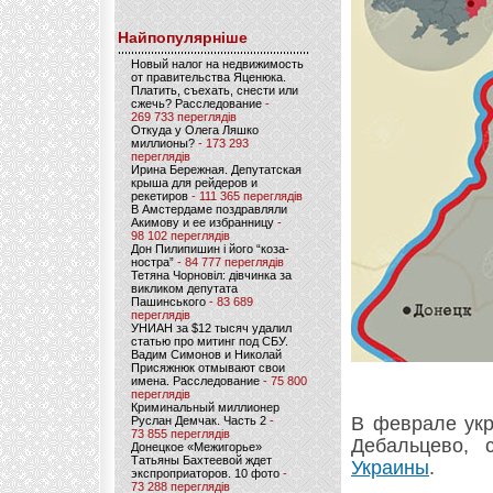
Найпопулярніше
Новый налог на недвижимость
от правительства Яценюка.
Платить, съехать, снести или
сжечь? Расследование
-
269 733 переглядів
Откуда у Олега Ляшко
миллионы?
- 173 293
переглядів
Ирина Бережная. Депутатская
крыша для рейдеров и
рекетиров
- 111 365 переглядів
В Амстердаме поздравляли
Акимову и ее избранницу
-
98 102 переглядів
Дон Пилипишин і його “коза-
ностра”
- 84 777 переглядів
Тетяна Чорновіл: дівчинка за
викликом депутата
Пашинського
- 83 689
переглядів
УНИАН за $12 тысяч удалил
статью про митинг под СБУ.
Вадим Симонов и Николай
Присяжнюк отмывают свои
имена. Расследование
- 75 800
переглядів
Криминальный миллионер
В феврале укр
Руслан Демчак. Часть 2
-
73 855 переглядів
Дебальцево,
Донецкое «Межигорье»
Татьяны Бахтеевой ждет
Украины
.
экспроприаторов. 10 фото
-
73 288 переглядів