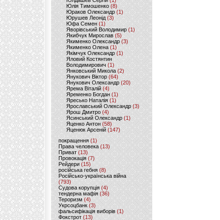
Юлдашев Сергій
(1)
Юлія Тимошенко
(8)
Юраков Олександр
(1)
Юрушев Леонід
(3)
Юфа Семен
(1)
Яворівський Володимир
(1)
Якибчук Мирослав
(5)
Якименко Олександр
(3)
Якименко Олена
(1)
Якімчук Олександр
(1)
Яловий Костянтин
Володимирович
(1)
Янковський Микола
(2)
Янукович Віктор
(64)
Янукович Олександр
(20)
Ярема Віталій
(4)
Яременко Богдан
(1)
Яресько Наталія
(1)
Ярославський Олександр
(3)
Ярош Дмитро
(4)
Ясинський Олександр
(1)
Яценко Антон
(58)
Яценюк Арсеній
(147)
покращення
(1)
Права человека
(13)
Приват
(13)
Провокація
(7)
Рейдери
(15)
російська гебня
(8)
Російсько-українська війна
(793)
Судова корупція
(4)
тендерна мафія
(36)
Тероризм
(4)
Укрсоцбанк
(3)
фальсифікація виборів
(1)
Фокстрот
(13)