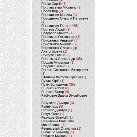
Сергійович
(4)
Попко Сергій
(1)
Поплавський Михайло
(2)
Попов Ігор
(2)
Порошенко Марина
(1)
Порошенко Олексій Петрович
(4)
Порошенко Петро
(465)
Портнов Андрій
(9)
Потураєв Микита
(1)
Прессман Олександр
(3)
Присяжнюк Анатолій
(5)
Присяжнюк Микола
(38)
Присяжнюк Олександр
Анатолійович
(1)
Притула Олена
(3)
Прогнімак Олександр
(35)
Продан Мирослав
(1)
Продан Оксана
(2)
Протас Святослав Вікторович
(1)
Пташник Вікторія Юріївна
(1)
Путас Юрій
(1)
Путін Володимир
(38)
Пшонка Артем
(8)
Пшонка Віктор
(4)
Рабінович Вадим Зіновійович
(6)
Разумков Дмитро
(3)
Райнін Ігор
(5)
Ратніков Дмитро
(1)
Рачук Олег
(1)
Резніков Олексій
(1)
Резніченко Валентин
Михайлович
(1)
Речинський Станіслав
(1)
Рибак Володимир
(1)
Рибаков Микола
(1)