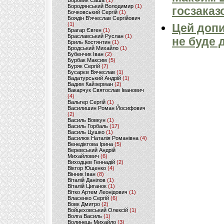
Боровик Саша
(1)
Бородянський Володимир
(1)
госзаказ
Бочковський Сергій
(1)
Боядін В'ячеслав Сергійович
(1)
Цей допи
Брагар Євген
(1)
Браславський Руслан
(1)
не буде 
Бриль Костянтин
(1)
Бродський Михайло
(1)
Бубенчик Іван
(2)
Бурбак Максим
(5)
Буряк Сергій
(7)
Бусарєв Вячеслав
(1)
Вадатурський Андрій
(1)
Вадим Кайзерман
(2)
Вакарчук Святослав Іванович
(4)
Вальтер Сергій
(1)
Василишин Роман Йосифович
(2)
Василь Вовкун
(1)
Василь Горбаль
(17)
Василь Цушко
(1)
Василюк Наталія Романівна
(4)
Венедіктова Ірина
(5)
Веревський Андрій
Михайлович
(6)
Виходцев Геннадій
(2)
Віктор Ющенко
(4)
Вінник Іван
(8)
Віталій Данілов
(1)
Віталій Циганок
(1)
Вітко Артем Леонідович
(1)
Власенко Сергій
(6)
Вовк Дмитро
(2)
Войцеховський Олексій
(1)
Волга Василь
(1)
Волинець Михайло
(3)