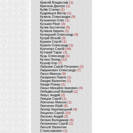
Криклій Владислав
(1)
Крючков Дмитро
(1)
Кубів Степан
(1)
Кудрявцєв Віктор
(1)
Кужель Олександра
(9)
Кузьменко Олег
(1)
Кузьмін Рінат
(3)
Кулик Костянтин
(5)
Куликов Кирило
(1)
Куницький Олександр
(5)
Купрій Віталій
(3)
Курикін Сергій
(1)
Курило Олександр
(1)
Курченко Сергій
(44)
Кутовий Тарас
(1)
Куць Олександр
(1)
Кучма Леонід
(12)
Кушнір Ігор
(7)
Лабазюк Сергій Петрович
(2)
Лавринович Олександр
(7)
Лагун Микола
(9)
Лазаренко Павло
(1)
Ландик Валентин
(1)
Ландік Роман
(1)
Ланьо Михайло Іванович
(4)
Лебедівський Валерій
(1)
Левус Андрій
(2)
Левцов Сергій
(1)
Левченко Микола
(1)
Левченко Юрій
(6)
Леонід Черновецький
(4)
Лещенко Сергій
(10)
Лисенко Андрій
(2)
Литвин Володимир
(6)
Литвиненко Сергій
(1)
Лихоліт Валентин
Станіславович
(1)