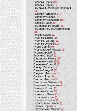
Рибалка Сергій
(6)
Рибалко Сергій
(1)
Римарук Олександр Іванович
(1)
Рожкова Катерина
(1)
Розенблат Борис
(3)
Розенблат Борислав
(8)
Розенко Павло
(2)
Романенко Геннадій
(1)
Романов Роман Анатолійович
(2)
Ротова Олена
(2)
Руденко Вадим
(1)
Руденко Геннадій
(1)
Руденко Олексій
(1)
Рудик Сергій
(6)
Рудьковський Микола
(1)
Руслан Арсірій
(1)
Рябчин Олексій
(1)
Саакашвілі Міхеіл
(28)
Савченко Надія
(50)
Савченко Олексій
(1)
Савчук Василь
(1)
Садовий Андрій
(3)
Сандлер Дмитро
(1)
Сапожко Ігор
(1)
Святаш Дмитро
(2)
Святослав Олійник
(2)
Севрюков Владислав
(1)
Семерак Остап
(1)
Семочко Сергій
(3)
Семченко Ольга
(1)
Сенченко Сергій
(1)
Середюк Олексій
(1)
Серпокрилов Віталій
(1)
Сивохо Сергій
(1)
Сивульський Микола
(2)