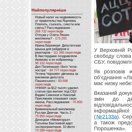
Найпопулярніше
Новый налог на недвижимость
от правительства Яценюка.
Платить, съехать, снести или
сжечь? Расследование
-
269 732 переглядів
Откуда у Олега Ляшко
миллионы?
- 173 293
переглядів
Ирина Бережная. Депутатская
крыша для рейдеров и
У Верховній Р
рекетиров
- 111 365 переглядів
свободу слова
В Амстердаме поздравляли
Акимову и ее избранницу
-
СБУ, повідомл
98 102 переглядів
Дон Пилипишин і його “коза-
ностра”
- 84 777 переглядів
Як розповів ж
Тетяна Чорновіл: дівчинка за
об’єднання «Лі
викликом депутата
Пашинського
- 83 688
має низку небе
переглядів
УНИАН за $12 тысяч удалил
статью про митинг под СБУ.
Вказаний доку
Вадим Симонов и Николай
змін до де
Присяжнюк отмывают свои
имена. Расследование
- 75 800
відповідаль
переглядів
Криминальный миллионер
інформаційно
Руслан Демчак. Часть 2
-
(
№2133а
). Се
73 855 переглядів
Донецкое «Межигорье»
а також пред
Татьяны Бахтеевой ждет
экспроприаторов. 10 фото
-
Порошенка».
73 288 переглядів