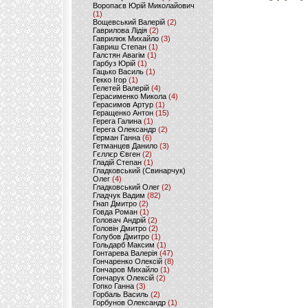
Воропаєв Юрій Миколайович
(1)
Вощевський Валерій
(2)
Гаврилова Лідія
(2)
Гаврилюк Михайло
(3)
Гавриш Степан
(1)
Галстян Авагім
(1)
Гарбуз Юрій
(1)
Гацько Василь
(1)
Гекко Ігор
(1)
Гелетей Валерій
(4)
Герасименко Микола
(4)
Герасимов Артур
(1)
Геращенко Антон
(15)
Герега Галина
(1)
Герега Олександр
(2)
Герман Ганна
(6)
Гетманцев Данило
(3)
Гєллєр Євген
(2)
Гладій Степан
(1)
Гладковський (Свинарчук)
Олег
(4)
Гладковський Олег
(2)
Гладчук Вадим
(82)
Гнап Дмитро
(2)
Говда Роман
(1)
Головач Андрій
(2)
Головін Дмитро
(2)
Голубов Дмитро
(1)
Гольдарб Максим
(1)
Гонтарева Валерія
(47)
Гончаренко Олексій
(8)
Гончаров Михайло
(1)
Гончарук Олексій
(2)
Гопко Ганна
(3)
Горбаль Василь
(2)
Горбунов Олександр
(1)