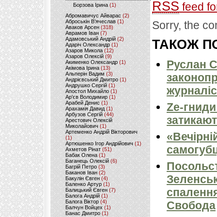
RSS
feed fo
Борзова Ірина
(1)
Абромавичус Айварас
(2)
Аброськін В’ячеслав
(1)
Sorry, the co
Аваков Арсен
(318)
Аврамов Іван
(7)
Адамовський Андрій
(2)
ТАКОЖ ПО
Адаріч Олександр
(1)
Азаров Микола
(12)
Азаров Олексій
(9)
Руслан С
Акименко Олександр
(1)
Акімова Ірина
(13)
Альперін Вадим
(3)
законопр
Андрієвський Дмитро
(1)
Андрушко Сергій
(1)
журналіс
Апостол Михайло
(1)
Ар'єв Володимир
(1)
Арабей Денис
(1)
Ze-гниди
Арахамія Давид
(1)
Арбузов Сергій
(44)
затикают
Арестович Олексій
Миколайович
(1)
Артеменко Андрій Вікторович
«Вечірні
(1)
Артюшенко Ігор Андрійович
(1)
самогубц
Ахметов Рінат
(51)
Бабак Олена
(1)
Баганець Олексій
(6)
Посольс
Багрій Петро
(3)
Баканов Іван
(2)
Зеленськ
Бакулін Євген
(4)
Баленко Артур
(1)
спалення
Балицький Євген
(7)
Балога Андрій
(1)
Балога Віктор
(4)
Свобода
Балчун Войцех
(1)
Банас Дмитро
(1)