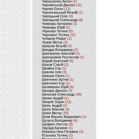
Чернушенко Антон
(1)
Чернявський Дмитро
(11)
Черняк Євген
(12)
Черняховський Віталій
(1)
Черпіцький Олег
(6)
Черпіцький Олександр
(6)
Чижмарь Катерина
(1)
Чижмарь Юрій
(1)
Чорновіл Тетяна
(5)
Чорновол Тетяна
(11)
Чубаров Рефат
(1)
Чумак Віктор
(3)
Шабунін Віталій
(4)
Шандра Володимир
(2)
Шаповалов Анатолій
(1)
Шапошніков Ростислав
(1)
Шарий Анатолий
(6)
Шахов Сергій
(2)
Швайка Ігор
(1)
Шевляк Ілля
(3)
Шевцов Євген
(1)
Шевченко Артем
(1)
Шевченко Ігор
(1)
Шеляженко Юрій
(6)
Шенцев Дмитро
(3)
Шепелев Олександр
(39)
Шипко Андрій
(1)
Шкиряк Зорян
(12)
Шкіль Андрій
(2)
Шкіль Максим
(4)
Шокін Віктор
(15)
Шпак Василь Федорович
(1)
Шульга Володимир
(4)
Шуфрич Нестор
(8)
Эдуард Багиров
(1)
Южаніна Ніна Петрівна
(2)
Юзькова Тетяна
(2)