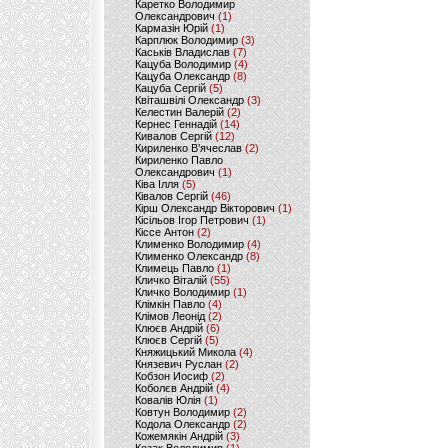
Каретко Володимир
Олександрович
(1)
Кармазін Юрій
(1)
Карплюк Володимир
(3)
Каськів Владислав
(7)
Кацуба Володимир
(4)
Кацуба Олександр
(8)
Кацуба Сергій
(5)
Квіташвілі Олександр
(3)
Келестин Валерій
(2)
Кернес Геннадій
(14)
Кивалов Сергій
(12)
Кириленко В’ячеслав
(2)
Кириленко Павло
Олександрович
(1)
Ківа Ілля
(5)
Ківалов Сергій
(46)
Кірш Олександр Вікторович
(1)
Кісільов Ігор Петрович
(1)
Кіссе Антон
(2)
Клименко Володимир
(4)
Клименко Олександр
(8)
Климець Павло
(1)
Кличко Віталій
(55)
Кличко Володимир
(1)
Клімкін Павло
(4)
Клімов Леонід
(2)
Клюєв Андрій
(6)
Клюєв Сергій
(5)
Княжицький Микола
(4)
Князевич Руслан
(2)
Кобзон Иосиф
(2)
Коболєв Андрій
(4)
Ковалів Юлія
(1)
Ковтун Володимир
(2)
Кодола Олександр
(2)
Кожемякін Андрій
(3)