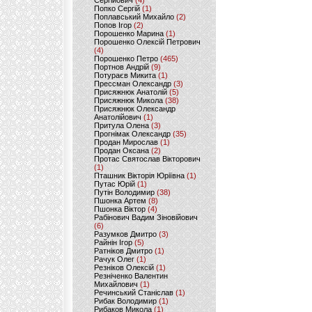
Сергійович
(4)
Попко Сергій
(1)
Поплавський Михайло
(2)
Попов Ігор
(2)
Порошенко Марина
(1)
Порошенко Олексій Петрович
(4)
Порошенко Петро
(465)
Портнов Андрій
(9)
Потураєв Микита
(1)
Прессман Олександр
(3)
Присяжнюк Анатолій
(5)
Присяжнюк Микола
(38)
Присяжнюк Олександр
Анатолійович
(1)
Притула Олена
(3)
Прогнімак Олександр
(35)
Продан Мирослав
(1)
Продан Оксана
(2)
Протас Святослав Вікторович
(1)
Пташник Вікторія Юріївна
(1)
Путас Юрій
(1)
Путін Володимир
(38)
Пшонка Артем
(8)
Пшонка Віктор
(4)
Рабінович Вадим Зіновійович
(6)
Разумков Дмитро
(3)
Райнін Ігор
(5)
Ратніков Дмитро
(1)
Рачук Олег
(1)
Резніков Олексій
(1)
Резніченко Валентин
Михайлович
(1)
Речинський Станіслав
(1)
Рибак Володимир
(1)
Рибаков Микола
(1)