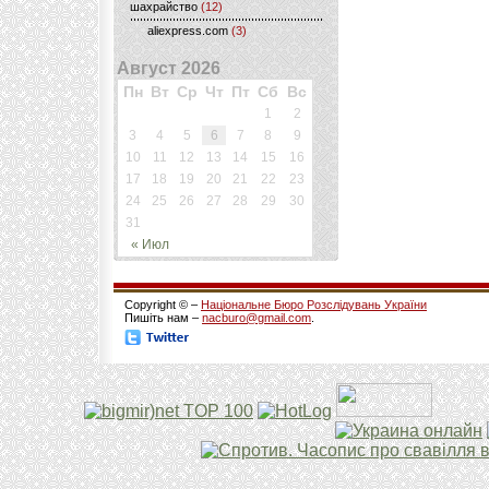
шахрайство
(12)
aliexpress.com
(3)
Август 2026
Пн
Вт
Ср
Чт
Пт
Сб
Вс
1
2
3
4
5
6
7
8
9
10
11
12
13
14
15
16
17
18
19
20
21
22
23
24
25
26
27
28
29
30
31
« Июл
Copyright © –
Національне Бюро Розслідувань України
Пишіть нам –
nacburo@gmail.com
.