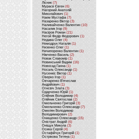
Лісник
(7)
Мураєв Євген
(6)
Нагорний Анатолій
Миколайович
(1)
Наем Мустафа
(7)
Назаренко Віктор
(3)
Наливайченко Валентин
(10)
Насалик Ігор
(9)
Насіров Роман
(21)
Негой Федір Федорович
(1)
Недава Олег
(4)
Немодрук Наталія
(1)
Низенко Олег
(1)
Ничипоренко Валентин
(1)
Німченко Василь
(2)
Новак Славомір
(1)
Новинський Вадим
(16)
Новосад Ганна
(1)
Носаль Олександр
(1)
Нусенкіс Віктор
(1)
Оверко Ігор
(1)
Овчаренко В'ячеслав
Андрійович
(1)
Огнєвіч Злата
(3)
Одарченко Юрій
(1)
Олійник Володимир
(4)
Олійник Святослав
(2)
Омельченко Григорій
(3)
Омельченко Олександр
(7)
Омелян Володимир
Володимирович
(2)
Онищенко Олександр
(15)
Оністрат Андрій
(6)
Оніщук Микола
(3)
Осика Сергій
(4)
Остафійчук Григорій
(1)
Острікова Тетяна
(1)