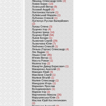
Лівшиць Олександр Ілліч
(2)
Ложкін Борис
(13)
Лозінський Віктор
(9)
Лозовий Андрій
(6)
Локтіонова Наталя
(1)
Лубківський Маркіян
(1)
Лубченко Олексій
(1)
Лук'янчук Руслан Валерійович
(2)
Лукаш Олена
(3)
Луценко Ігор
(4)
Луценко Ірина
(14)
Луценко Юрій
(94)
Львов Богдан
(1)
Льовочкін Сергій
(29)
Льовочкіна Юлія
(7)
Любченко Олексій
(1)
Лялька (Горган) Олександр
(4)
Лях Вадим
(1)
Ляшко Олег
(85)
М'ялик Віктор
(1)
Магута Роман
(1)
Мазепа Ігор
(2)
Макар'ян Давид Борисович
(1)
Макаренко Анатолій
(2)
Македон Юрій
(3)
Максімов Сергій
(1)
Маліков Віталій
(1)
Малінін Олександр
(1)
Манцуров Игорь
(1)
Маркевич Ярослав
Володимирович
(1)
Марков Ігор
(2)
Мартиненко Микола
(26)
Марушевська Юлія
(3)
Маслов Юрій Костянтинович
(2)