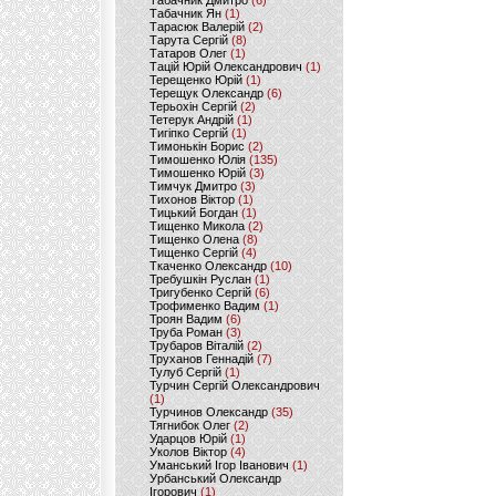
Табачник Дмитро
(6)
Табачник Ян
(1)
Тарасюк Валерій
(2)
Тарута Сергій
(8)
Татаров Олег
(1)
Тацій Юрій Олександрович
(1)
Терещенко Юрій
(1)
Терещук Олександр
(6)
Терьохін Сергій
(2)
Тетерук Андрій
(1)
Тигіпко Сергій
(1)
Тимонькін Борис
(2)
Тимошенко Юлія
(135)
Тимошенко Юрій
(3)
Тимчук Дмитро
(3)
Тихонов Віктор
(1)
Тицький Богдан
(1)
Тищенко Микола
(2)
Тищенко Олена
(8)
Тищенко Сергій
(4)
Ткаченко Олександр
(10)
Требушкін Руслан
(1)
Тригубенко Сергій
(6)
Трофименко Вадим
(1)
Троян Вадим
(6)
Труба Роман
(3)
Трубаров Віталій
(2)
Труханов Геннадій
(7)
Тулуб Сергій
(1)
Турчин Сергій Олександрович
(1)
Турчинов Олександр
(35)
Тягнибок Олег
(2)
Ударцов Юрій
(1)
Уколов Віктор
(4)
Уманський Ігор Іванович
(1)
Урбанський Олександр
Ігорович
(1)