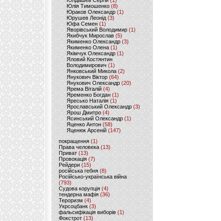
Юлдашев Сергій
(1)
Юлія Тимошенко
(8)
Юраков Олександр
(1)
Юрушев Леонід
(3)
Юфа Семен
(1)
Яворівський Володимир
(1)
Якибчук Мирослав
(5)
Якименко Олександр
(3)
Якименко Олена
(1)
Якімчук Олександр
(1)
Яловий Костянтин
Володимирович
(1)
Янковський Микола
(2)
Янукович Віктор
(64)
Янукович Олександр
(20)
Ярема Віталій
(4)
Яременко Богдан
(1)
Яресько Наталія
(1)
Ярославський Олександр
(3)
Ярош Дмитро
(4)
Ясинський Олександр
(1)
Яценко Антон
(58)
Яценюк Арсеній
(147)
покращення
(1)
Права человека
(13)
Приват
(13)
Провокація
(7)
Рейдери
(15)
російська гебня
(8)
Російсько-українська війна
(793)
Судова корупція
(4)
тендерна мафія
(36)
Тероризм
(4)
Укрсоцбанк
(3)
фальсифікація виборів
(1)
Фокстрот
(13)