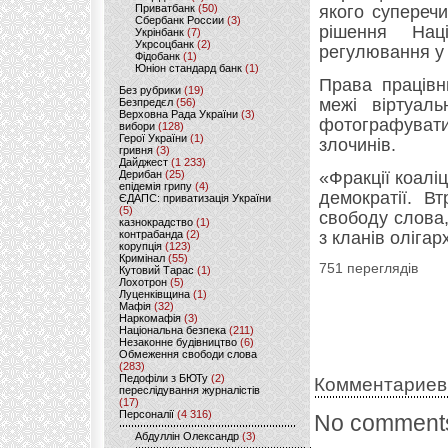
Приватбанк
(50)
якого суперечи
Сбербанк России
(3)
рішення Нац
Укрінбанк
(7)
Укрсоцбанк
(2)
регулювання у 
Фідобанк
(1)
Юніон стандард банк
(1)
Права працівн
Без рубрики
(19)
межі віртуал
Безпредєл
(56)
Верховна Рада України
(3)
фотографувати
вибори
(128)
Герої України
(1)
злочинів.
гривня
(3)
Дайджест
(1 233)
Дерибан
(25)
«Фракції коалі
епідемія грипу
(4)
демократії. В
ЄДАПС: приватизація України
(5)
свободу слова
казнокрадство
(1)
контрабанда
(2)
з кланів олігар
корупція
(123)
Кримінал
(55)
751 переглядів
Кутовий Тарас
(1)
Лохотрон
(5)
Луценківщина
(1)
Мафія
(32)
Наркомафія
(3)
Національна безпека
(211)
Незаконне будівництво
(6)
Обмеження свободи слова
(283)
Педофіли з БЮТу
(2)
Комментариев
переслідування журналістів
(17)
Персоналії
(4 316)
No comments
Абдуллін Олександр
(3)