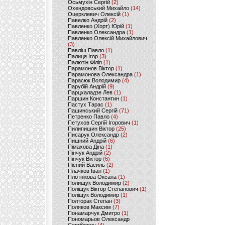
Осьмухін Сергій
(2)
Охендовський Михайло
(14)
Оцерклевич Олексій
(1)
Павелко Андрій
(2)
Павленко (Хорт) Юрій
(1)
Павленко Олександра
(1)
Павленко Олексій Михайлович
(3)
Павліш Павло
(1)
Палиця Ігор
(3)
Палютін Філіп
(1)
Парамонов Віктор
(1)
Парамонова Олександра
(1)
Парасюк Володимир
(4)
Парубій Андрій
(9)
Парцхаладзе Лев
(1)
Паршин Константин
(1)
Пастух Тарас
(1)
Пашинський Сергій
(71)
Петренко Павло
(4)
Петухов Сергій Ігорович
(1)
Пилипишин Віктор
(25)
Писарук Олександр
(2)
Пишний Андрій
(6)
Пімахова Діна
(1)
Пінчук Андрій
(2)
Пінчук Віктор
(6)
Пісний Василь
(2)
Плачков Іван
(1)
Плотнікова Оксана
(1)
Полищук Володимир
(2)
Поліщук Віктор Степанович
(1)
Поліщук Володимир
(1)
Полторак Степан
(3)
Поляков Максим
(7)
Понамарчук Дмитро
(1)
Пономарьов Олександр