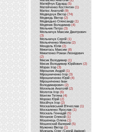
Матвієнко Анатолій
(2)
Матвійчук Едуард
(5)
Матейченко Костянтин
(1)
Матіос Анатолій
(9)
Медведчук Віктор
(74)
Медведь Віктор
(2)
Медведько Олександр
(1)
Медяник Володимир
(4)
Мельник Петро
(3)
Мельничук Максим Дмитрович
(3)
Мельничук Сергій
(1)
Мельніченко Микола
(2)
Мендель Юлія
(2)
Микитась Максим
(8)
Микитенко Роман Леонідович
(2)
Мисик Володимир
(1)
Мисик Володимир Юрійович
(2)
Мізрах Ігор
(3)
Мірошник Андрій
(1)
Мірошниченко Ігор
(3)
Мірошниченко Юрій
(4)
Мірошніченко Іван
Володимирович
(2)
Могильов Анатолій
(2)
Молоток Ігор
(6)
Монтян Тетяна
(4)
Мороко Юрій
(2)
Мосійчук Ігор
(2)
Москалевський В'ячеслав
(1)
Москаленко Ярослав
(1)
Москаль Геннадій
(5)
Мочанов Олексій
(1)
Мошенець Олена
(1)
Мошенский Валерий
(5)
Муженко Віктор
(1)
Мужчиль Олег (Сергій Аміров)