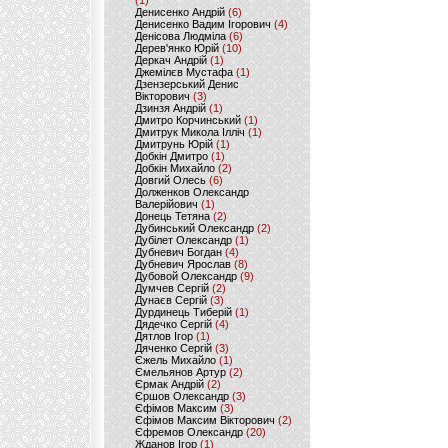
(1)
Денисенко Андрій
(6)
Денисенко Вадим Ігорович
(4)
Денісова Людміла
(6)
Дерев'янко Юрій
(10)
Деркач Андрій
(1)
Джемілєв Мустафа
(1)
Дзензерський Денис
Вікторович
(3)
Дзинзя Андрій
(1)
Дмитро Корчинський
(1)
Дмитрук Микола Ілліч
(1)
Дмитрунь Юрій
(1)
Добкін Дмитро
(1)
Добкін Михайло
(2)
Довгий Олесь
(6)
Долженков Олександр
Валерійович
(1)
Донець Тетяна
(2)
Дубинський Олександр
(2)
Дубілет Олександр
(1)
Дубневич Богдан
(4)
Дубневич Ярослав
(8)
Дубовой Олександр
(9)
Думчев Сергій
(2)
Дунаєв Сергій
(3)
Дурдинець Тиберій
(1)
Дядечко Сергій
(4)
Дятлов Ігор
(1)
Дяченко Сергій
(3)
Єжель Михайло
(1)
Ємельянов Артур
(2)
Єрмак Андрій
(2)
Єршов Олександр
(3)
Єфімов Максим
(3)
Єфімов Максим Вікторович
(2)
Єфремов Олександр
(20)
Жданов Ігор
(1)