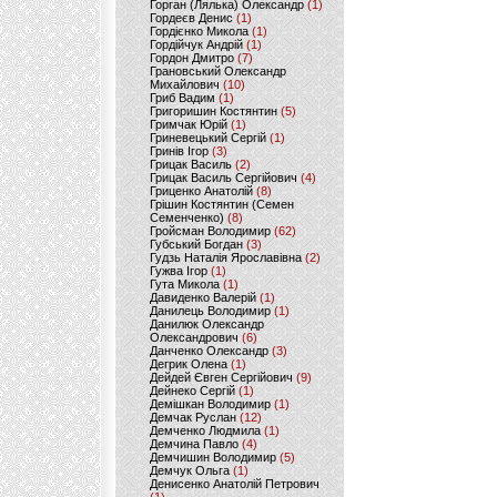
Горган (Лялька) Олександр
(1)
Гордеєв Денис
(1)
Гордієнко Микола
(1)
Гордійчук Андрій
(1)
Гордон Дмитро
(7)
Грановський Олександр
Михайлович
(10)
Гриб Вадим
(1)
Григоришин Костянтин
(5)
Гримчак Юрій
(1)
Гриневецький Сергій
(1)
Гринів Ігор
(3)
Грицак Василь
(2)
Грицак Василь Сергійович
(4)
Гриценко Анатолій
(8)
Грішин Костянтин (Семен
Семенченко)
(8)
Гройсман Володимир
(62)
Губський Богдан
(3)
Гудзь Наталія Ярославівна
(2)
Гужва Ігор
(1)
Гута Микола
(1)
Давиденко Валерій
(1)
Данилець Володимир
(1)
Данилюк Олександр
Олександрович
(6)
Данченко Олександр
(3)
Дегрик Олена
(1)
Дейдей Євген Сергійович
(9)
Дейнеко Сергій
(1)
Демішкан Володимир
(1)
Демчак Руслан
(12)
Демченко Людмила
(1)
Демчина Павло
(4)
Демчишин Володимир
(5)
Демчук Ольга
(1)
Денисенко Анатолій Петрович