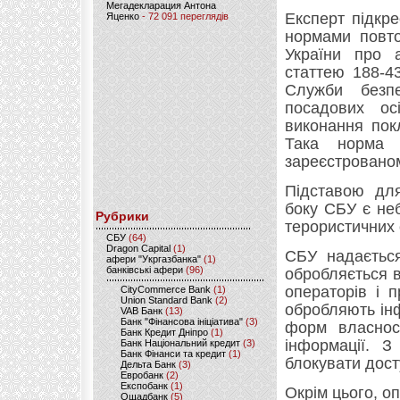
Мегадекларация Антона
Експерт підкре
Яценко
- 72 091 переглядів
нормами повто
України про а
статтею 188-4
Служби безпе
посадових о
виконання пок
Така норма 
зареєстрованом
Підставою для
боку СБУ є неб
Рубрики
терористичних 
CБУ
(64)
Dragon Capital
(1)
СБУ надається
афери "Укргазбанка"
(1)
банківські афери
(96)
обробляється в
операторів і п
CityCommerce Bank
(1)
Union Standard Bank
(2)
обробляють ін
VAB Банк
(13)
Банк "Фінансова ініціатива"
(3)
форм власнос
Банк Кредит Дніпро
(1)
інформації. 
Банк Національний кредит
(3)
Банк Фінанси та кредит
(1)
блокувати дост
Дельта Банк
(3)
Евробанк
(2)
Експобанк
(1)
Окрім цього, о
Ощадбанк
(5)