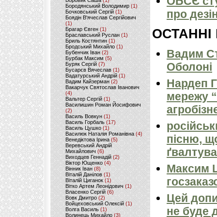
ОБСЄ сту
Боровик Саша
(1)
Бородянський Володимир
(1)
про дез
Бочковський Сергій
(1)
Боядін В'ячеслав Сергійович
(1)
Брагар Євген
(1)
ОСТАННІ
Браславський Руслан
(1)
Бриль Костянтин
(1)
Бродський Михайло
(1)
Вадим Ст
Бубенчик Іван
(2)
Бурбак Максим
(5)
Оболоні
Буряк Сергій
(7)
Бусарєв Вячеслав
(1)
Вадатурський Андрій
(1)
Нардеп 
Вадим Кайзерман
(2)
Вакарчук Святослав Іванович
(4)
мережу “
Вальтер Сергій
(1)
Василишин Роман Йосифович
агробізн
(2)
Василь Вовкун
(1)
Василь Горбаль
(17)
російськ
Василь Цушко
(1)
Василюк Наталія Романівна
(4)
пісню, щ
Венедіктова Ірина
(5)
Веревський Андрій
ґвалтува
Михайлович
(6)
Виходцев Геннадій
(2)
Віктор Ющенко
(4)
Максим 
Вінник Іван
(8)
Віталій Данілов
(1)
госзаказ
Віталій Циганок
(1)
Вітко Артем Леонідович
(1)
Власенко Сергій
(6)
Цей допи
Вовк Дмитро
(2)
Войцеховський Олексій
(1)
не буде 
Волга Василь
(1)
Волинець Михайло
(3)