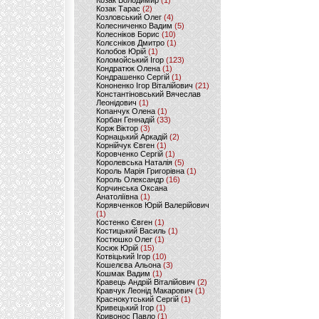
Козак Володимир
(1)
Козак Тарас
(2)
Козловський Олег
(4)
Колесниченко Вадим
(5)
Колесніков Борис
(10)
Колєсніков Дмитро
(1)
Колобов Юрій
(1)
Коломойський Ігор
(123)
Кондратюк Олена
(1)
Кондрашенко Сергій
(1)
Кононенко Ігор Віталійович
(21)
Константіновський Вячеслав
Леонідович
(1)
Копанчук Олена
(1)
Корбан Геннадій
(33)
Корж Віктор
(3)
Корнацький Аркадій
(2)
Корнійчук Євген
(1)
Коровченко Сергій
(1)
Королевська Наталія
(5)
Король Марія Григорівна
(1)
Король Олександр
(16)
Корчинська Оксана
Анатоліївна
(1)
Корявченков Юрій Валерійович
(1)
Костенко Євген
(1)
Костицький Василь
(1)
Костюшко Олег
(1)
Косюк Юрій
(15)
Котвіцький Ігор
(10)
Кошелєва Альона
(3)
Кошмак Вадим
(1)
Кравець Андрій Віталійович
(2)
Кравчук Леонід Макарович
(1)
Краснокутський Сергій
(1)
Кривецький Ігор
(1)
Кривонос Павло
(1)