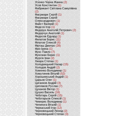
Усенко-Чорна Жанна
(2)
Усов Констянтин
(1)
Фабрикант Світлана Самуілівна
(2)
Фаєрмарк Сергій
(1)
Фаєрмарк Сергій
Олександрович
(1)
Файст Валерій
(1)
Федєєв Ігор
(1)
Федорук Анатолій Петрович
(2)
Федорчук Анатолій
(1)
Федосов Едуард
(1)
Филатов Борис
(11)
Філатов Олексій
(6)
Фірташ Дмитро
(28)
Фріз Ірина
(1)
Фукс Павло
(7)
Фуксман Борис
(1)
Фурсін Іван
(2)
Хмара Степан
(1)
Холодницький Назар
(15)
Холодов Андрій
(2)
Хоменко Володимир
(1)
Хомутиннік Віталій
(52)
Хорошевський Андрій
(1)
Царьов Олег
(1)
Циганков Андрій
(3)
Циплаков Руслан
(7)
Цуканов Віктор
(1)
Цушко Василь
(16)
Чеботарь Сергій
(15)
Чеботарьов Олексій
(1)
Чемерис Володимир
(1)
Чепинога Віталій
(1)
Черкаський Ігор
(12)
Черновецький Леонід
(2)
Черновецький Степан
(3)