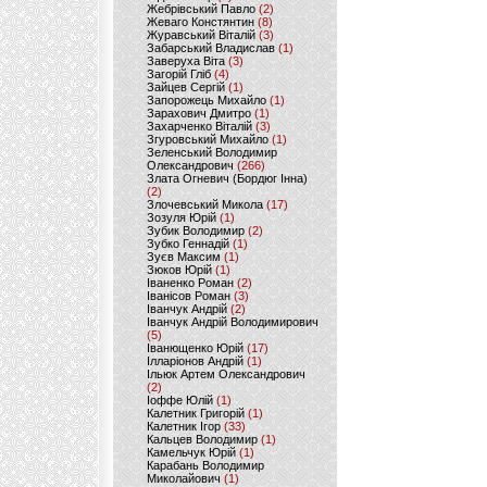
Жебрівський Павло
(2)
Жеваго Констянтин
(8)
Журавський Віталій
(3)
Забарський Владислав
(1)
Заверуха Віта
(3)
Загорій Гліб
(4)
Зайцев Сергій
(1)
Запорожець Михайло
(1)
Зарахович Дмитро
(1)
Захарченко Віталій
(3)
Згуровський Михайло
(1)
Зеленський Володимир
Олександрович
(266)
Злата Огневич (Бордюг Інна)
(2)
Злочевський Микола
(17)
Зозуля Юрій
(1)
Зубик Володимир
(2)
Зубко Геннадій
(1)
Зуєв Максим
(1)
Зюков Юрій
(1)
Іваненко Роман
(2)
Іванісов Роман
(3)
Іванчук Андрій
(2)
Іванчук Андрій Володимирович
(5)
Іванющенко Юрій
(17)
Ілларіонов Андрій
(1)
Ільюк Артем Олександрович
(2)
Іоффе Юлій
(1)
Калетник Григорій
(1)
Калетник Ігор
(33)
Кальцев Володимир
(1)
Камельчук Юрій
(1)
Карабань Володимир
Миколайович
(1)