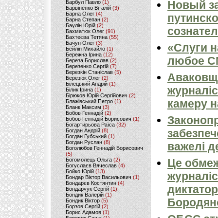
Новый за
Барбул Павло
(1)
Барвіненко Віталій
(3)
Барна Олег
(4)
путинско
Барна Степан
(2)
Баулін Юрій
(2)
сознател
Бахматюк Олег
(91)
Бахтеєва Тетяна
(55)
Бачун Олег
(3)
«Слуги н
Бейлін Михайло
(1)
Бережна Ірина
(12)
любое 
Береза Борислав
(2)
Березенко Сергій
(7)
Березкін Станіслав
(5)
Аваковщи
Березюк Олег
(2)
Білецький Андрій
(1)
журналіс
Білик Ірина
(1)
Бірюков Юрій Сергійович
(2)
камеру н
Блажівський Петро
(1)
Бланк Максим
(3)
Бобов Геннадій
(2)
Законопр
Бобов Геннадій Борисович
(1)
Богартирьова Раїса
(32)
забезпеч
Богдан Андрій
(8)
Богдан Губський
(1)
Богдан Руслан
(8)
важелі д
Боголюбов Геннадій Борисович
(5)
Богомолець Ольга
(2)
Це обмеж
Богуслаєв Вячеслав
(4)
Бойко Юрій
(13)
журналіс
Бондар Віктор Васильович
(1)
Бондарєв Костянтин
(4)
диктатор
Бондарчук Сергій
(1)
Бондик Валерій
(1)
Бородян
Бондик Віктор
(5)
Борзов Сергiй
(2)
Борис Адамов
(1)