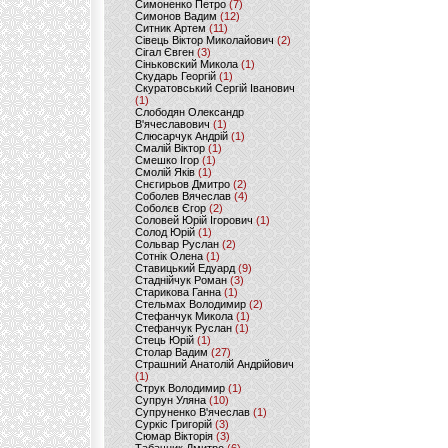
Симоненко Петро
(7)
Симонов Вадим
(12)
Ситник Артем
(11)
Сівець Віктор Миколайович
(2)
Сігал Євген
(3)
Сіньковский Микола
(1)
Скударь Георгій
(1)
Скуратовський Сергій Іванович
(1)
Слободян Олександр
В'ячеславович
(1)
Слюсарчук Андрій
(1)
Смалій Віктор
(1)
Смешко Ігор
(1)
Смолій Яків
(1)
Снєгирьов Дмитро
(2)
Соболев Вячеслав
(4)
Соболєв Єгор
(2)
Соловей Юрій Ігорович
(1)
Солод Юрій
(1)
Сольвар Руслан
(2)
Сотнік Олена
(1)
Ставицький Едуард
(9)
Стаднійчук Роман
(3)
Старикова Ганна
(1)
Стельмах Володимир
(2)
Стефанчук Микола
(1)
Стефанчук Руслан
(1)
Стець Юрій
(1)
Столар Вадим
(27)
Страшний Анатолій Андрійович
(1)
Струк Володимир
(1)
Супрун Уляна
(10)
Супруненко В'ячеслав
(1)
Суркіс Григорій
(3)
Сюмар Вікторія
(3)