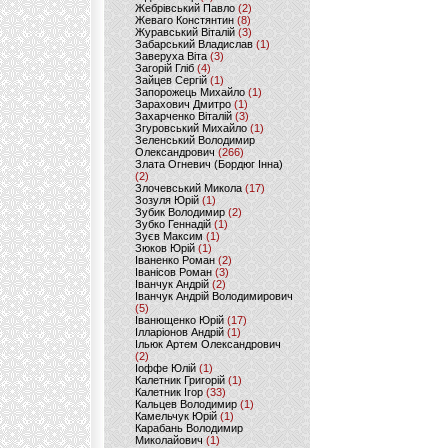
Жебрівський Павло
(2)
Жеваго Констянтин
(8)
Журавський Віталій
(3)
Забарський Владислав
(1)
Заверуха Віта
(3)
Загорій Гліб
(4)
Зайцев Сергій
(1)
Запорожець Михайло
(1)
Зарахович Дмитро
(1)
Захарченко Віталій
(3)
Згуровський Михайло
(1)
Зеленський Володимир
Олександрович
(266)
Злата Огневич (Бордюг Інна)
(2)
Злочевський Микола
(17)
Зозуля Юрій
(1)
Зубик Володимир
(2)
Зубко Геннадій
(1)
Зуєв Максим
(1)
Зюков Юрій
(1)
Іваненко Роман
(2)
Іванісов Роман
(3)
Іванчук Андрій
(2)
Іванчук Андрій Володимирович
(5)
Іванющенко Юрій
(17)
Ілларіонов Андрій
(1)
Ільюк Артем Олександрович
(2)
Іоффе Юлій
(1)
Калетник Григорій
(1)
Калетник Ігор
(33)
Кальцев Володимир
(1)
Камельчук Юрій
(1)
Карабань Володимир
Миколайович
(1)