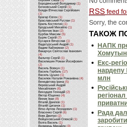
No comments
Боровик Саша
(1)
Бородянський Володимир
(1)
Бочковський Сергій
(1)
RSS
feed fo
Боядін В'ячеслав Сергійович
(1)
Брагар Євген
(1)
Браславський Руслан
(1)
Sorry, the co
Бриль Костянтин
(1)
Бродський Михайло
(1)
Бубенчик Іван
(2)
ТАКОЖ ПО
Бурбак Максим
(5)
Буряк Сергій
(7)
Бусарєв Вячеслав
(1)
НАПК про
Вадатурський Андрій
(1)
Вадим Кайзерман
(2)
Вакарчук Святослав Іванович
Хомутын
(4)
Вальтер Сергій
(1)
Екс-регі
Василишин Роман Йосифович
(2)
Василь Вовкун
(1)
нардепу 
Василь Горбаль
(17)
Василь Цушко
(1)
млн
Василюк Наталія Романівна
(4)
Венедіктова Ірина
(5)
Веревський Андрій
Російськ
Михайлович
(6)
Виходцев Геннадій
(2)
регіонал
Віктор Ющенко
(4)
Вінник Іван
(8)
приватни
Віталій Данілов
(1)
Віталій Циганок
(1)
Вітко Артем Леонідович
(1)
Рада дал
Власенко Сергій
(6)
Вовк Дмитро
(2)
заробити,
Войцеховський Олексій
(1)
Волга Василь
(1)
Волинець Михайло
(3)