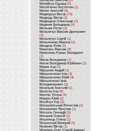
Матвієнко Анатолій
(2)
Матвійчук Едуард
(5)
Матейченко Костянтин
(1)
Матіос Анатолій
(9)
Медведчук Віктор
(74)
Медведь Віктор
(2)
Медведько Олександр
(1)
Медяник Володимир
(4)
Мельник Петро
(3)
Мельничук Максим Дмитрович
(3)
Мельничук Сергій
(1)
Мельніченко Микола
(2)
Мендель Юлія
(2)
Микитась Максим
(8)
Микитенко Роман Леонідович
(2)
Мисик Володимир
(1)
Мисик Володимир Юрійович
(2)
Мізрах Ігор
(3)
Мірошник Андрій
(1)
Мірошниченко Ігор
(3)
Мірошниченко Юрій
(4)
Мірошніченко Іван
Володимирович
(2)
Могильов Анатолій
(2)
Молоток Ігор
(6)
Монтян Тетяна
(4)
Мороко Юрій
(2)
Мосійчук Ігор
(2)
Москалевський В'ячеслав
(1)
Москаленко Ярослав
(1)
Москаль Геннадій
(5)
Мочанов Олексій
(1)
Мошенець Олена
(1)
Мошенский Валерий
(5)
Муженко Віктор
(1)
Мужчиль Олег (Сергій Аміров)