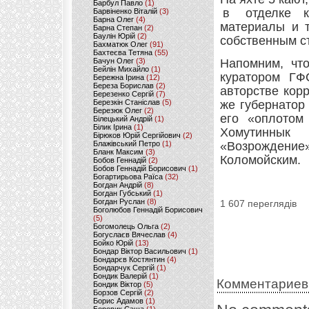
Барбул Павло
(1)
в отделке к
Барвіненко Віталій
(3)
Барна Олег
(4)
материалы и т
Барна Степан
(2)
Баулін Юрій
(2)
собственным с
Бахматюк Олег
(91)
Бахтеєва Тетяна
(55)
Бачун Олег
(3)
Напомним, чт
Бейлін Михайло
(1)
куратором ГФ
Бережна Ірина
(12)
Береза Борислав
(2)
авторстве кор
Березенко Сергій
(7)
Березкін Станіслав
(5)
же губернатор
Березюк Олег
(2)
его «оплотом
Білецький Андрій
(1)
Білик Ірина
(1)
Хомутиннык
Бірюков Юрій Сергійович
(2)
Блажівський Петро
(1)
«Возрождени
Бланк Максим
(3)
Коломойским.
Бобов Геннадій
(2)
Бобов Геннадій Борисович
(1)
Богартирьова Раїса
(32)
Богдан Андрій
(8)
Богдан Губський
(1)
Богдан Руслан
(8)
1 607 переглядів
Боголюбов Геннадій Борисович
(5)
Богомолець Ольга
(2)
Богуслаєв Вячеслав
(4)
Бойко Юрій
(13)
Бондар Віктор Васильович
(1)
Бондарєв Костянтин
(4)
Бондарчук Сергій
(1)
Бондик Валерій
(1)
Комментариев
Бондик Віктор
(5)
Борзов Сергiй
(2)
Борис Адамов
(1)