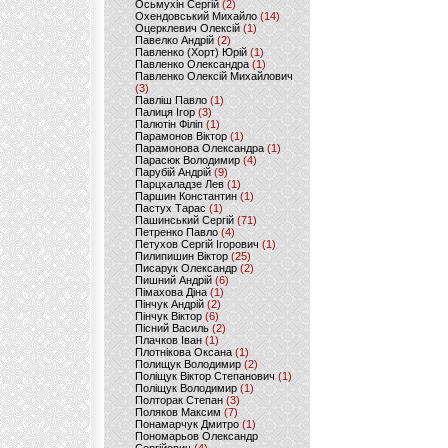
Осьмухін Сергій
(2)
Охендовський Михайло
(14)
Оцерклевич Олексій
(1)
Павелко Андрій
(2)
Павленко (Хорт) Юрій
(1)
Павленко Олександра
(1)
Павленко Олексій Михайлович
(3)
Павліш Павло
(1)
Палиця Ігор
(3)
Палютін Філіп
(1)
Парамонов Віктор
(1)
Парамонова Олександра
(1)
Парасюк Володимир
(4)
Парубій Андрій
(9)
Парцхаладзе Лев
(1)
Паршин Константин
(1)
Пастух Тарас
(1)
Пашинський Сергій
(71)
Петренко Павло
(4)
Петухов Сергій Ігорович
(1)
Пилипишин Віктор
(25)
Писарук Олександр
(2)
Пишний Андрій
(6)
Пімахова Діна
(1)
Пінчук Андрій
(2)
Пінчук Віктор
(6)
Пісний Василь
(2)
Плачков Іван
(1)
Плотнікова Оксана
(1)
Полищук Володимир
(2)
Поліщук Віктор Степанович
(1)
Поліщук Володимир
(1)
Полторак Степан
(3)
Поляков Максим
(7)
Понамарчук Дмитро
(1)
Пономарьов Олександр