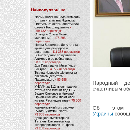
Найпопулярніше
Новый налог на недвижимость
от правительства Яценюка.
Платить, съехать, снести или
сжечь? Расследование
-
269 732 переглядів
Откуда у Олега Ляшко
миллионы?
- 173 293
переглядів
Ирина Бережная. Депутатская
крыша для рейдеров и
рекетиров
- 111 365 переглядів
В Амстердаме поздравляли
Акимову и ее избранницу
-
98 102 переглядів
Дон Пилипишин і його “коза-
ностра”
- 84 777 переглядів
Тетяна Чорновіл: дівчинка за
викликом депутата
Пашинського
- 83 688
Народный де
переглядів
УНИАН за $12 тысяч удалил
счастливым об
статью про митинг под СБУ.
Вадим Симонов и Николай
Присяжнюк отмывают свои
имена. Расследование
- 75 800
переглядів
Об это
Криминальный миллионер
Руслан Демчак. Часть 2
-
Украины
сообщ
73 855 переглядів
Донецкое «Межигорье»
Татьяны Бахтеевой ждет
экспроприаторов. 10 фото
-
73 288 переглядів