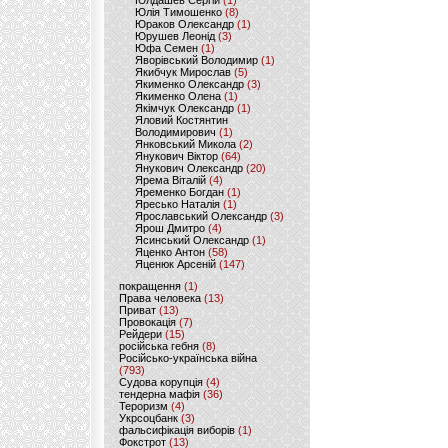
Юлдашев Сергій
(1)
Юлія Тимошенко
(8)
Юраков Олександр
(1)
Юрушев Леонід
(3)
Юфа Семен
(1)
Яворівський Володимир
(1)
Якибчук Мирослав
(5)
Якименко Олександр
(3)
Якименко Олена
(1)
Якімчук Олександр
(1)
Яловий Костянтин
Володимирович
(1)
Янковський Микола
(2)
Янукович Віктор
(64)
Янукович Олександр
(20)
Ярема Віталій
(4)
Яременко Богдан
(1)
Яресько Наталія
(1)
Ярославський Олександр
(3)
Ярош Дмитро
(4)
Ясинський Олександр
(1)
Яценко Антон
(58)
Яценюк Арсеній
(147)
покращення
(1)
Права человека
(13)
Приват
(13)
Провокація
(7)
Рейдери
(15)
російська гебня
(8)
Російсько-українська війна
(793)
Судова корупція
(4)
тендерна мафія
(36)
Тероризм
(4)
Укрсоцбанк
(3)
фальсифікація виборів
(1)
Фокстрот
(13)