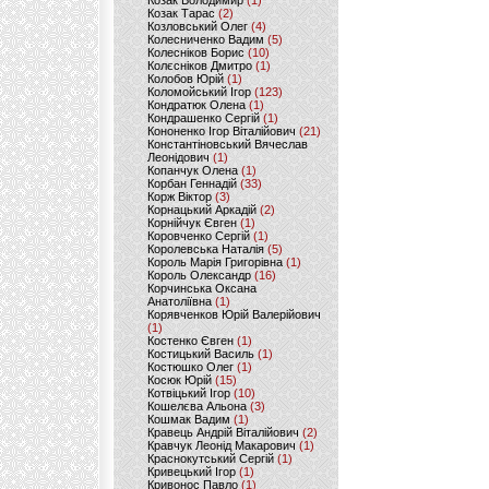
Козак Володимир
(1)
Козак Тарас
(2)
Козловський Олег
(4)
Колесниченко Вадим
(5)
Колесніков Борис
(10)
Колєсніков Дмитро
(1)
Колобов Юрій
(1)
Коломойський Ігор
(123)
Кондратюк Олена
(1)
Кондрашенко Сергій
(1)
Кононенко Ігор Віталійович
(21)
Константіновський Вячеслав
Леонідович
(1)
Копанчук Олена
(1)
Корбан Геннадій
(33)
Корж Віктор
(3)
Корнацький Аркадій
(2)
Корнійчук Євген
(1)
Коровченко Сергій
(1)
Королевська Наталія
(5)
Король Марія Григорівна
(1)
Король Олександр
(16)
Корчинська Оксана
Анатоліївна
(1)
Корявченков Юрій Валерійович
(1)
Костенко Євген
(1)
Костицький Василь
(1)
Костюшко Олег
(1)
Косюк Юрій
(15)
Котвіцький Ігор
(10)
Кошелєва Альона
(3)
Кошмак Вадим
(1)
Кравець Андрій Віталійович
(2)
Кравчук Леонід Макарович
(1)
Краснокутський Сергій
(1)
Кривецький Ігор
(1)
Кривонос Павло
(1)