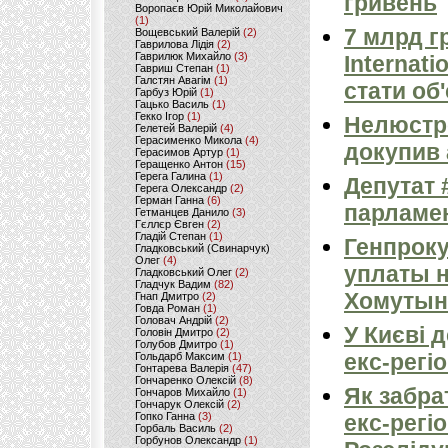
гривень
Воропаєв Юрій Миколайович
(1)
7 млрд г
Вощевський Валерій
(2)
Гаврилова Лідія
(2)
Гаврилюк Михайло
(3)
Internat
Гавриш Степан
(1)
Галстян Авагім
(1)
стати об
Гарбуз Юрій
(1)
Гацько Василь
(1)
Гекко Ігор
(1)
Нелюстро
Гелетей Валерій
(4)
Герасименко Микола
(4)
докупив 
Герасимов Артур
(1)
Геращенко Антон
(15)
Герега Галина
(1)
Депутат 
Герега Олександр
(2)
Герман Ганна
(6)
парламен
Гетманцев Данило
(3)
Гєллєр Євген
(2)
Гладій Степан
(1)
Генпроку
Гладковський (Свинарчук)
Олег
(4)
уплаты 
Гладковський Олег
(2)
Гладчук Вадим
(82)
Хомутын
Гнап Дмитро
(2)
Говда Роман
(1)
Головач Андрій
(2)
У Києві 
Головін Дмитро
(2)
Голубов Дмитро
(1)
екс-регі
Гольдарб Максим
(1)
Гонтарева Валерія
(47)
Гончаренко Олексій
(8)
Як забра
Гончаров Михайло
(1)
Гончарук Олексій
(2)
Гопко Ганна
(3)
екс-регі
Горбаль Василь
(2)
Горбунов Олександр
(1)