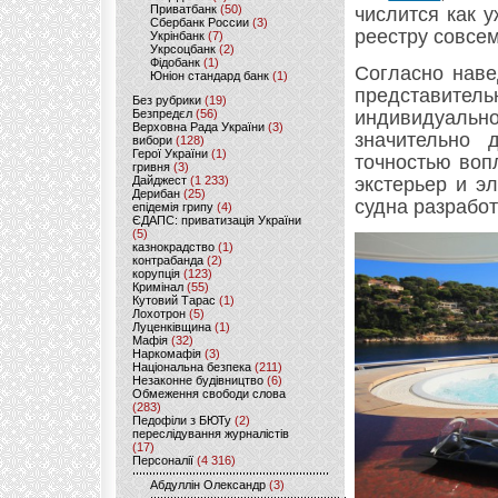
Приватбанк
(50)
числится как 
Сбербанк России
(3)
реестру совсе
Укрінбанк
(7)
Укрсоцбанк
(2)
Фідобанк
(1)
Согласно наве
Юніон стандард банк
(1)
представител
Без рубрики
(19)
индивидуально
Безпредєл
(56)
Верховна Рада України
(3)
значительно 
вибори
(128)
Герої України
(1)
точностью воп
гривня
(3)
экстерьер и э
Дайджест
(1 233)
Дерибан
(25)
судна разработ
епідемія грипу
(4)
ЄДАПС: приватизація України
(5)
казнокрадство
(1)
контрабанда
(2)
корупція
(123)
Кримінал
(55)
Кутовий Тарас
(1)
Лохотрон
(5)
Луценківщина
(1)
Мафія
(32)
Наркомафія
(3)
Національна безпека
(211)
Незаконне будівництво
(6)
Обмеження свободи слова
(283)
Педофіли з БЮТу
(2)
переслідування журналістів
(17)
Персоналії
(4 316)
Абдуллін Олександр
(3)