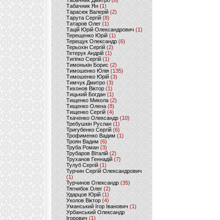
Табачник Дмитро
(6)
Табачник Ян
(1)
Тарасюк Валерій
(2)
Тарута Сергій
(8)
Татаров Олег
(1)
Тацій Юрій Олександрович
(1)
Терещенко Юрій
(1)
Терещук Олександр
(6)
Терьохін Сергій
(2)
Тетерук Андрій
(1)
Тигіпко Сергій
(1)
Тимонькін Борис
(2)
Тимошенко Юлія
(135)
Тимошенко Юрій
(3)
Тимчук Дмитро
(3)
Тихонов Віктор
(1)
Тицький Богдан
(1)
Тищенко Микола
(2)
Тищенко Олена
(8)
Тищенко Сергій
(4)
Ткаченко Олександр
(10)
Требушкін Руслан
(1)
Тригубенко Сергій
(6)
Трофименко Вадим
(1)
Троян Вадим
(6)
Труба Роман
(3)
Трубаров Віталій
(2)
Труханов Геннадій
(7)
Тулуб Сергій
(1)
Турчин Сергій Олександрович
(1)
Турчинов Олександр
(35)
Тягнибок Олег
(2)
Ударцов Юрій
(1)
Уколов Віктор
(4)
Уманський Ігор Іванович
(1)
Урбанський Олександр
Ігорович
(1)