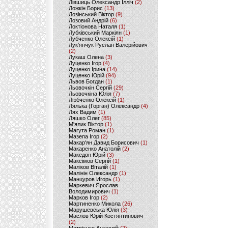
Лівшиць Олександр Ілліч
(2)
Ложкін Борис
(13)
Лозінський Віктор
(9)
Лозовий Андрій
(6)
Локтіонова Наталя
(1)
Лубківський Маркіян
(1)
Лубченко Олексій
(1)
Лук'янчук Руслан Валерійович
(2)
Лукаш Олена
(3)
Луценко Ігор
(4)
Луценко Ірина
(14)
Луценко Юрій
(94)
Львов Богдан
(1)
Льовочкін Сергій
(29)
Льовочкіна Юлія
(7)
Любченко Олексій
(1)
Лялька (Горган) Олександр
(4)
Лях Вадим
(1)
Ляшко Олег
(85)
М'ялик Віктор
(1)
Магута Роман
(1)
Мазепа Ігор
(2)
Макар'ян Давид Борисович
(1)
Макаренко Анатолій
(2)
Македон Юрій
(3)
Максімов Сергій
(1)
Маліков Віталій
(1)
Малінін Олександр
(1)
Манцуров Игорь
(1)
Маркевич Ярослав
Володимирович
(1)
Марков Ігор
(2)
Мартиненко Микола
(26)
Марушевська Юлія
(3)
Маслов Юрій Костянтинович
(2)