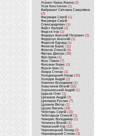
Усенко-Чорна Жанна
(2)
Усов Констянтин
(1)
Фабрикант Світлана Самуілівна
(2)
Фаєрмарк Сергій
(1)
Фаєрмарк Сергій
Олександрович
(1)
Файст Валерій
(1)
Федєєв Ігор
(1)
Федорук Анатолій Петрович
(2)
Федорчук Анатолій
(1)
Федосов Едуард
(1)
Филатов Борис
(11)
Філатов Олексій
(6)
Фірташ Дмитро
(28)
Фріз Ірина
(1)
Фукс Павло
(7)
Фуксман Борис
(1)
Фурсін Іван
(2)
Хмара Степан
(1)
Холодницький Назар
(15)
Холодов Андрій
(2)
Хоменко Володимир
(1)
Хомутиннік Віталій
(52)
Хорошевський Андрій
(1)
Царьов Олег
(1)
Циганков Андрій
(3)
Циплаков Руслан
(7)
Цуканов Віктор
(1)
Цушко Василь
(16)
Чеботарь Сергій
(15)
Чеботарьов Олексій
(1)
Чемерис Володимир
(1)
Чепинога Віталій
(1)
Черкаський Ігор
(12)
Черновецький Леонід
(2)
Черновецький Степан
(3)