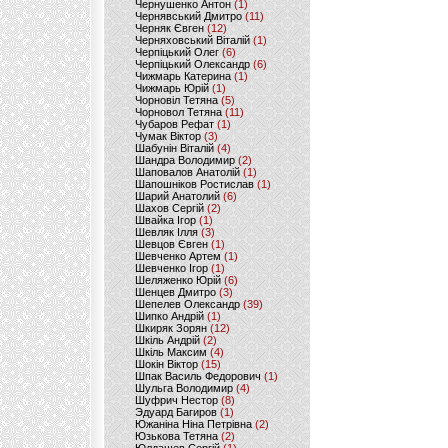
Чернушенко Антон
(1)
Чернявський Дмитро
(11)
Черняк Євген
(12)
Черняховський Віталій
(1)
Черпіцький Олег
(6)
Черпіцький Олександр
(6)
Чижмарь Катерина
(1)
Чижмарь Юрій
(1)
Чорновіл Тетяна
(5)
Чорновол Тетяна
(11)
Чубаров Рефат
(1)
Чумак Віктор
(3)
Шабунін Віталій
(4)
Шандра Володимир
(2)
Шаповалов Анатолій
(1)
Шапошніков Ростислав
(1)
Шарий Анатолий
(6)
Шахов Сергій
(2)
Швайка Ігор
(1)
Шевляк Ілля
(3)
Шевцов Євген
(1)
Шевченко Артем
(1)
Шевченко Ігор
(1)
Шеляженко Юрій
(6)
Шенцев Дмитро
(3)
Шепелев Олександр
(39)
Шипко Андрій
(1)
Шкиряк Зорян
(12)
Шкіль Андрій
(2)
Шкіль Максим
(4)
Шокін Віктор
(15)
Шпак Василь Федорович
(1)
Шульга Володимир
(4)
Шуфрич Нестор
(8)
Эдуард Багиров
(1)
Южаніна Ніна Петрівна
(2)
Юзькова Тетяна
(2)