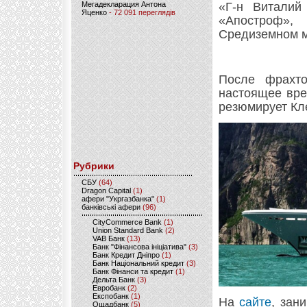
Мегадекларация Антона
«Г-н Виталий
Яценко
- 72 091 переглядів
«Апостроф»,
Средиземном м
После фрахто
настоящее вре
резюмирует Кл
Рубрики
CБУ
(64)
Dragon Capital
(1)
афери "Укргазбанка"
(1)
банківські афери
(96)
CityCommerce Bank
(1)
Union Standard Bank
(2)
VAB Банк
(13)
Банк "Фінансова ініціатива"
(3)
Банк Кредит Дніпро
(1)
Банк Національний кредит
(3)
Банк Фінанси та кредит
(1)
Дельта Банк
(3)
Евробанк
(2)
Експобанк
(1)
На
сайте
, зан
Ощадбанк
(5)