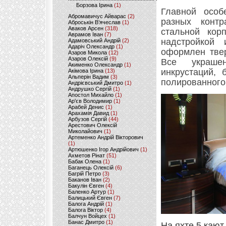
Борзова Ірина
(1)
Главной особ
Абромавичус Айварас
(2)
разных конт
Аброськін В’ячеслав
(1)
Аваков Арсен
(318)
стальной кор
Аврамов Іван
(7)
надстройкой
Адамовський Андрій
(2)
Адаріч Олександр
(1)
оформлен твер
Азаров Микола
(12)
Азаров Олексій
(9)
Все украше
Акименко Олександр
(1)
инкрустаций, 
Акімова Ірина
(13)
Альперін Вадим
(3)
полированного 
Андрієвський Дмитро
(1)
Андрушко Сергій
(1)
Апостол Михайло
(1)
Ар'єв Володимир
(1)
Арабей Денис
(1)
Арахамія Давид
(1)
Арбузов Сергій
(44)
Арестович Олексій
Миколайович
(1)
Артеменко Андрій Вікторович
(1)
Артюшенко Ігор Андрійович
(1)
Ахметов Рінат
(51)
Бабак Олена
(1)
Баганець Олексій
(6)
Багрій Петро
(3)
Баканов Іван
(2)
Бакулін Євген
(4)
Баленко Артур
(1)
Балицький Євген
(7)
Балога Андрій
(1)
Балога Віктор
(4)
Балчун Войцех
(1)
Банас Дмитро
(1)
На яхте 5 кают