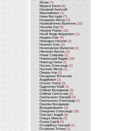
Лісник
(7)
Мураєв Євген
(6)
Нагорний Анатолій
Миколайович
(1)
Наем Мустафа
(7)
Назаренко Віктор
(3)
Наливайченко Валентин
(10)
Насалик Ігор
(9)
Насіров Роман
(21)
Негой Федір Федорович
(1)
Недава Олег
(4)
Немодрук Наталія
(1)
Низенко Олег
(1)
Ничипоренко Валентин
(1)
Німченко Василь
(2)
Новак Славомір
(1)
Новинський Вадим
(16)
Новосад Ганна
(1)
Носаль Олександр
(1)
Нусенкіс Віктор
(1)
Оверко Ігор
(1)
Овчаренко В'ячеслав
Андрійович
(1)
Огнєвіч Злата
(3)
Одарченко Юрій
(1)
Олійник Володимир
(4)
Олійник Святослав
(2)
Омельченко Григорій
(3)
Омельченко Олександр
(7)
Омелян Володимир
Володимирович
(2)
Онищенко Олександр
(15)
Оністрат Андрій
(6)
Оніщук Микола
(3)
Осика Сергій
(4)
Остафійчук Григорій
(1)
Острікова Тетяна
(1)