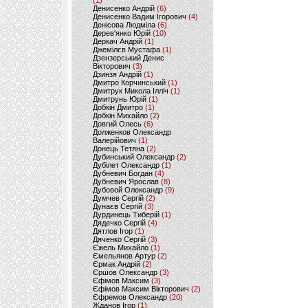
(1)
Денисенко Андрій
(6)
Денисенко Вадим Ігорович
(4)
Денісова Людміла
(6)
Дерев'янко Юрій
(10)
Деркач Андрій
(1)
Джемілєв Мустафа
(1)
Дзензерський Денис
Вікторович
(3)
Дзинзя Андрій
(1)
Дмитро Корчинський
(1)
Дмитрук Микола Ілліч
(1)
Дмитрунь Юрій
(1)
Добкін Дмитро
(1)
Добкін Михайло
(2)
Довгий Олесь
(6)
Долженков Олександр
Валерійович
(1)
Донець Тетяна
(2)
Дубинський Олександр
(2)
Дубілет Олександр
(1)
Дубневич Богдан
(4)
Дубневич Ярослав
(8)
Дубовой Олександр
(9)
Думчев Сергій
(2)
Дунаєв Сергій
(3)
Дурдинець Тиберій
(1)
Дядечко Сергій
(4)
Дятлов Ігор
(1)
Дяченко Сергій
(3)
Єжель Михайло
(1)
Ємельянов Артур
(2)
Єрмак Андрій
(2)
Єршов Олександр
(3)
Єфімов Максим
(3)
Єфімов Максим Вікторович
(2)
Єфремов Олександр
(20)
Жданов Ігор
(1)