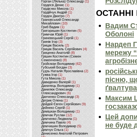
Розсліду
Горган (Лялька) Олександр
(1)
Гордеєв Денис
(1)
Гордієнко Микола
(1)
ОСТАННІ
Гордійчук Андрій
(1)
Гордон Дмитро
(7)
Грановський Олександр
Михайлович
(10)
Вадим Ст
Гриб Вадим
(1)
Григоришин Костянтин
(5)
Оболоні
Гримчак Юрій
(1)
Гриневецький Сергій
(1)
Гринів Ігор
(3)
Нардеп 
Грицак Василь
(2)
Грицак Василь Сергійович
(4)
мережу “
Гриценко Анатолій
(8)
Грішин Костянтин (Семен
агробізн
Семенченко)
(8)
Гройсман Володимир
(62)
Губський Богдан
(3)
російськ
Гудзь Наталія Ярославівна
(2)
Гужва Ігор
(1)
пісню, щ
Гута Микола
(1)
Давиденко Валерій
(1)
Данилець Володимир
(1)
ґвалтува
Данилюк Олександр
Олександрович
(6)
Максим 
Данченко Олександр
(3)
Дегрик Олена
(1)
Дейдей Євген Сергійович
(9)
госзаказ
Дейнеко Сергій
(1)
Демішкан Володимир
(1)
Цей допи
Демчак Руслан
(12)
Демченко Людмила
(1)
Демчина Павло
(4)
не буде 
Демчишин Володимир
(5)
Демчук Ольга
(1)
Денисенко Анатолій Петрович