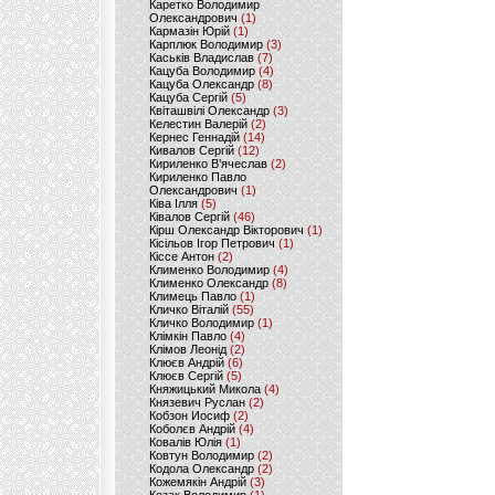
Каретко Володимир
Олександрович
(1)
Кармазін Юрій
(1)
Карплюк Володимир
(3)
Каськів Владислав
(7)
Кацуба Володимир
(4)
Кацуба Олександр
(8)
Кацуба Сергій
(5)
Квіташвілі Олександр
(3)
Келестин Валерій
(2)
Кернес Геннадій
(14)
Кивалов Сергій
(12)
Кириленко В’ячеслав
(2)
Кириленко Павло
Олександрович
(1)
Ківа Ілля
(5)
Ківалов Сергій
(46)
Кірш Олександр Вікторович
(1)
Кісільов Ігор Петрович
(1)
Кіссе Антон
(2)
Клименко Володимир
(4)
Клименко Олександр
(8)
Климець Павло
(1)
Кличко Віталій
(55)
Кличко Володимир
(1)
Клімкін Павло
(4)
Клімов Леонід
(2)
Клюєв Андрій
(6)
Клюєв Сергій
(5)
Княжицький Микола
(4)
Князевич Руслан
(2)
Кобзон Иосиф
(2)
Коболєв Андрій
(4)
Ковалів Юлія
(1)
Ковтун Володимир
(2)
Кодола Олександр
(2)
Кожемякін Андрій
(3)