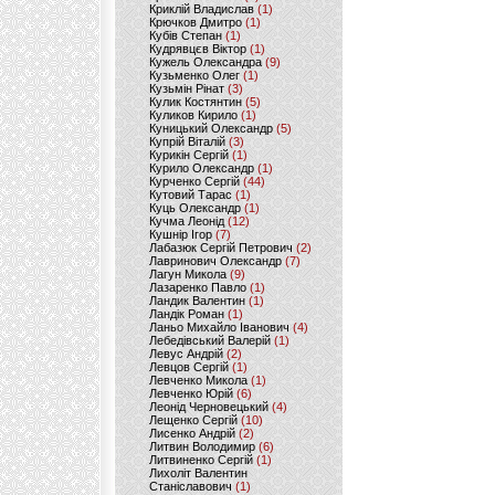
Криклій Владислав
(1)
Крючков Дмитро
(1)
Кубів Степан
(1)
Кудрявцєв Віктор
(1)
Кужель Олександра
(9)
Кузьменко Олег
(1)
Кузьмін Рінат
(3)
Кулик Костянтин
(5)
Куликов Кирило
(1)
Куницький Олександр
(5)
Купрій Віталій
(3)
Курикін Сергій
(1)
Курило Олександр
(1)
Курченко Сергій
(44)
Кутовий Тарас
(1)
Куць Олександр
(1)
Кучма Леонід
(12)
Кушнір Ігор
(7)
Лабазюк Сергій Петрович
(2)
Лавринович Олександр
(7)
Лагун Микола
(9)
Лазаренко Павло
(1)
Ландик Валентин
(1)
Ландік Роман
(1)
Ланьо Михайло Іванович
(4)
Лебедівський Валерій
(1)
Левус Андрій
(2)
Левцов Сергій
(1)
Левченко Микола
(1)
Левченко Юрій
(6)
Леонід Черновецький
(4)
Лещенко Сергій
(10)
Лисенко Андрій
(2)
Литвин Володимир
(6)
Литвиненко Сергій
(1)
Лихоліт Валентин
Станіславович
(1)