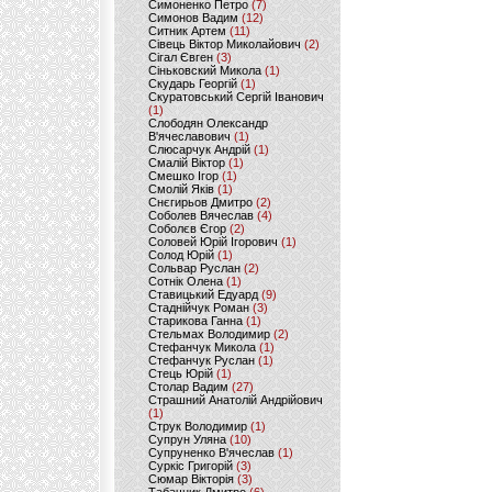
Симоненко Петро
(7)
Симонов Вадим
(12)
Ситник Артем
(11)
Сівець Віктор Миколайович
(2)
Сігал Євген
(3)
Сіньковский Микола
(1)
Скударь Георгій
(1)
Скуратовський Сергій Іванович
(1)
Слободян Олександр
В'ячеславович
(1)
Слюсарчук Андрій
(1)
Смалій Віктор
(1)
Смешко Ігор
(1)
Смолій Яків
(1)
Снєгирьов Дмитро
(2)
Соболев Вячеслав
(4)
Соболєв Єгор
(2)
Соловей Юрій Ігорович
(1)
Солод Юрій
(1)
Сольвар Руслан
(2)
Сотнік Олена
(1)
Ставицький Едуард
(9)
Стаднійчук Роман
(3)
Старикова Ганна
(1)
Стельмах Володимир
(2)
Стефанчук Микола
(1)
Стефанчук Руслан
(1)
Стець Юрій
(1)
Столар Вадим
(27)
Страшний Анатолій Андрійович
(1)
Струк Володимир
(1)
Супрун Уляна
(10)
Супруненко В'ячеслав
(1)
Суркіс Григорій
(3)
Сюмар Вікторія
(3)