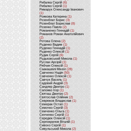
Рибалка Сергій
(6)
Рибалко Сергій
(1)
Римарук Олександр Іванович
(1)
Рожкова Катерина
(1)
Розенблат Борис
(3)
Розенблат Борислав
(8)
Розенко Павло
(2)
Романенко Геннадій
(1)
Романов Роман Анатолійович
(2)
Ротова Олена
(2)
Руденко Вадим
(1)
Руденко Геннадій
(1)
Руденко Олексій
(1)
Рудик Сергій
(6)
Рудьковський Микола
(1)
Руслан Арсірій
(1)
Рябчин Олексій
(1)
Саакашвілі Міхеіл
(28)
Савченко Надія
(50)
Савченко Олексій
(1)
Савчук Василь
(1)
Садовий Андрій
(3)
Сандлер Дмитро
(1)
Сапожко Ігор
(1)
Святаш Дмитро
(2)
Святослав Олійник
(2)
Севрюков Владислав
(1)
Семерак Остап
(1)
Семочко Сергій
(3)
Семченко Ольга
(1)
Сенченко Сергій
(1)
Середюк Олексій
(1)
Серпокрилов Віталій
(1)
Сивохо Сергій
(1)
Сивульський Микола
(2)