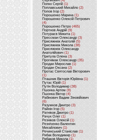
Сергійович
(4)
Попко Сергій
(1)
Поплавський Михайло
(2)
Попов Ігор
(2)
Порошенко Марина
(1)
Порошенко Олексій Петрович
(4)
Порошенко Петро
(465)
Портнов Андрій
(9)
Потураєв Микита
(1)
Прессман Олександр
(3)
Присяжнюк Анатолій
(5)
Присяжнюк Микола
(38)
Присяжнюк Олександр
Анатолійович
(1)
Притула Олена
(3)
Прогнімак Олександр
(35)
Продан Мирослав
(1)
Продан Оксана
(2)
Протас Святослав Вікторович
(1)
Пташник Вікторія Юріївна
(1)
Путас Юрій
(1)
Путін Володимир
(38)
Пшонка Артем
(8)
Пшонка Віктор
(4)
Рабінович Вадим Зіновійович
(6)
Разумков Дмитро
(3)
Райнін Ігор
(5)
Ратніков Дмитро
(1)
Рачук Олег
(1)
Резніков Олексій
(1)
Резніченко Валентин
Михайлович
(1)
Речинський Станіслав
(1)
Рибак Володимир
(1)
Рибаков Микола
(1)