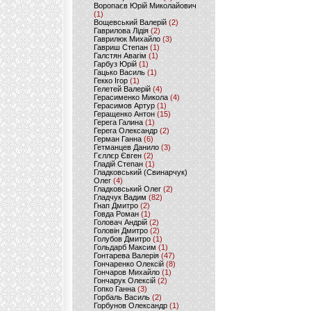
Воропаєв Юрій Миколайович
(1)
Вощевський Валерій
(2)
Гаврилова Лідія
(2)
Гаврилюк Михайло
(3)
Гавриш Степан
(1)
Галстян Авагім
(1)
Гарбуз Юрій
(1)
Гацько Василь
(1)
Гекко Ігор
(1)
Гелетей Валерій
(4)
Герасименко Микола
(4)
Герасимов Артур
(1)
Геращенко Антон
(15)
Герега Галина
(1)
Герега Олександр
(2)
Герман Ганна
(6)
Гетманцев Данило
(3)
Гєллєр Євген
(2)
Гладій Степан
(1)
Гладковський (Свинарчук)
Олег
(4)
Гладковський Олег
(2)
Гладчук Вадим
(82)
Гнап Дмитро
(2)
Говда Роман
(1)
Головач Андрій
(2)
Головін Дмитро
(2)
Голубов Дмитро
(1)
Гольдарб Максим
(1)
Гонтарева Валерія
(47)
Гончаренко Олексій
(8)
Гончаров Михайло
(1)
Гончарук Олексій
(2)
Гопко Ганна
(3)
Горбаль Василь
(2)
Горбунов Олександр
(1)