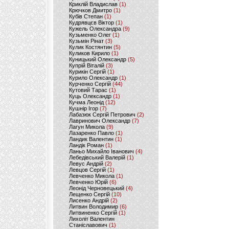
Криклій Владислав
(1)
Крючков Дмитро
(1)
Кубів Степан
(1)
Кудрявцєв Віктор
(1)
Кужель Олександра
(9)
Кузьменко Олег
(1)
Кузьмін Рінат
(3)
Кулик Костянтин
(5)
Куликов Кирило
(1)
Куницький Олександр
(5)
Купрій Віталій
(3)
Курикін Сергій
(1)
Курило Олександр
(1)
Курченко Сергій
(44)
Кутовий Тарас
(1)
Куць Олександр
(1)
Кучма Леонід
(12)
Кушнір Ігор
(7)
Лабазюк Сергій Петрович
(2)
Лавринович Олександр
(7)
Лагун Микола
(9)
Лазаренко Павло
(1)
Ландик Валентин
(1)
Ландік Роман
(1)
Ланьо Михайло Іванович
(4)
Лебедівський Валерій
(1)
Левус Андрій
(2)
Левцов Сергій
(1)
Левченко Микола
(1)
Левченко Юрій
(6)
Леонід Черновецький
(4)
Лещенко Сергій
(10)
Лисенко Андрій
(2)
Литвин Володимир
(6)
Литвиненко Сергій
(1)
Лихоліт Валентин
Станіславович
(1)