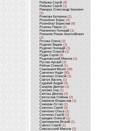
Рибалка Сергій
(6)
Рибалко Сергій
(1)
Римарук Олександр Іванович
(1)
Рожкова Катерина
(1)
Розенблат Борис
(3)
Розенблат Борислав
(8)
Розенко Павло
(2)
Романенко Геннадій
(1)
Романов Роман Анатолійович
(2)
Ротова Олена
(2)
Руденко Вадим
(1)
Руденко Геннадій
(1)
Руденко Олексій
(1)
Рудик Сергій
(6)
Рудьковський Микола
(1)
Руслан Арсірій
(1)
Рябчин Олексій
(1)
Саакашвілі Міхеіл
(28)
Савченко Надія
(50)
Савченко Олексій
(1)
Савчук Василь
(1)
Садовий Андрій
(3)
Сандлер Дмитро
(1)
Сапожко Ігор
(1)
Святаш Дмитро
(2)
Святослав Олійник
(2)
Севрюков Владислав
(1)
Семерак Остап
(1)
Семочко Сергій
(3)
Семченко Ольга
(1)
Сенченко Сергій
(1)
Середюк Олексій
(1)
Серпокрилов Віталій
(1)
Сивохо Сергій
(1)
Сивульський Микола
(2)