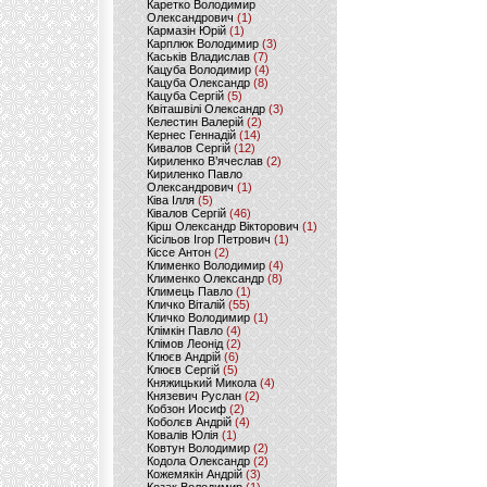
Каретко Володимир
Олександрович
(1)
Кармазін Юрій
(1)
Карплюк Володимир
(3)
Каськів Владислав
(7)
Кацуба Володимир
(4)
Кацуба Олександр
(8)
Кацуба Сергій
(5)
Квіташвілі Олександр
(3)
Келестин Валерій
(2)
Кернес Геннадій
(14)
Кивалов Сергій
(12)
Кириленко В’ячеслав
(2)
Кириленко Павло
Олександрович
(1)
Ківа Ілля
(5)
Ківалов Сергій
(46)
Кірш Олександр Вікторович
(1)
Кісільов Ігор Петрович
(1)
Кіссе Антон
(2)
Клименко Володимир
(4)
Клименко Олександр
(8)
Климець Павло
(1)
Кличко Віталій
(55)
Кличко Володимир
(1)
Клімкін Павло
(4)
Клімов Леонід
(2)
Клюєв Андрій
(6)
Клюєв Сергій
(5)
Княжицький Микола
(4)
Князевич Руслан
(2)
Кобзон Иосиф
(2)
Коболєв Андрій
(4)
Ковалів Юлія
(1)
Ковтун Володимир
(2)
Кодола Олександр
(2)
Кожемякін Андрій
(3)