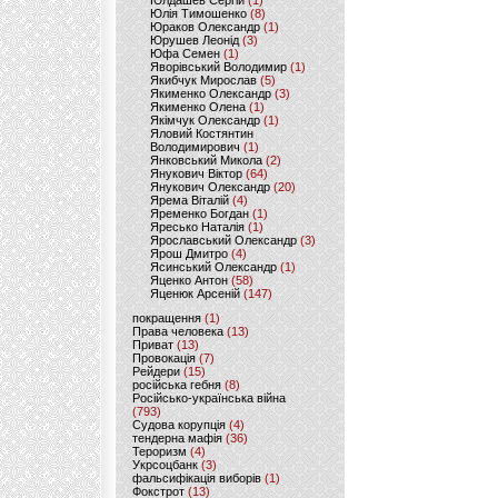
Юлдашев Сергій
(1)
Юлія Тимошенко
(8)
Юраков Олександр
(1)
Юрушев Леонід
(3)
Юфа Семен
(1)
Яворівський Володимир
(1)
Якибчук Мирослав
(5)
Якименко Олександр
(3)
Якименко Олена
(1)
Якімчук Олександр
(1)
Яловий Костянтин
Володимирович
(1)
Янковський Микола
(2)
Янукович Віктор
(64)
Янукович Олександр
(20)
Ярема Віталій
(4)
Яременко Богдан
(1)
Яресько Наталія
(1)
Ярославський Олександр
(3)
Ярош Дмитро
(4)
Ясинський Олександр
(1)
Яценко Антон
(58)
Яценюк Арсеній
(147)
покращення
(1)
Права человека
(13)
Приват
(13)
Провокація
(7)
Рейдери
(15)
російська гебня
(8)
Російсько-українська війна
(793)
Судова корупція
(4)
тендерна мафія
(36)
Тероризм
(4)
Укрсоцбанк
(3)
фальсифікація виборів
(1)
Фокстрот
(13)