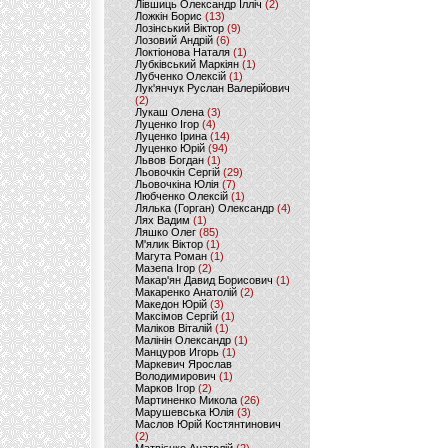
Лівшиць Олександр Ілліч
(2)
Ложкін Борис
(13)
Лозінський Віктор
(9)
Лозовий Андрій
(6)
Локтіонова Наталя
(1)
Лубківський Маркіян
(1)
Лубченко Олексій
(1)
Лук'янчук Руслан Валерійович
(2)
Лукаш Олена
(3)
Луценко Ігор
(4)
Луценко Ірина
(14)
Луценко Юрій
(94)
Львов Богдан
(1)
Льовочкін Сергій
(29)
Льовочкіна Юлія
(7)
Любченко Олексій
(1)
Лялька (Горган) Олександр
(4)
Лях Вадим
(1)
Ляшко Олег
(85)
М'ялик Віктор
(1)
Магута Роман
(1)
Мазепа Ігор
(2)
Макар'ян Давид Борисович
(1)
Макаренко Анатолій
(2)
Македон Юрій
(3)
Максімов Сергій
(1)
Маліков Віталій
(1)
Малінін Олександр
(1)
Манцуров Игорь
(1)
Маркевич Ярослав
Володимирович
(1)
Марков Ігор
(2)
Мартиненко Микола
(26)
Марушевська Юлія
(3)
Маслов Юрій Костянтинович
(2)