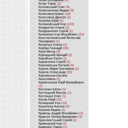
Козак Володимир
(1)
Козак Тарас
(2)
Козловський Олег
(4)
Колесниченко Вадим
(5)
Колесніков Борис
(10)
Колєсніков Дмитро
(1)
Колобов Юрій
(1)
Коломойський Ігор
(123)
Кондратюк Олена
(1)
Кондрашенко Сергій
(1)
Кононенко Ігор Віталійович
(21)
Константіновський Вячеслав
Леонідович
(1)
Копанчук Олена
(1)
Корбан Геннадій
(33)
Корж Віктор
(3)
Корнацький Аркадій
(2)
Корнійчук Євген
(1)
Коровченко Сергій
(1)
Королевська Наталія
(5)
Король Марія Григорівна
(1)
Король Олександр
(16)
Корчинська Оксана
Анатоліївна
(1)
Корявченков Юрій Валерійович
(1)
Костенко Євген
(1)
Костицький Василь
(1)
Костюшко Олег
(1)
Косюк Юрій
(15)
Котвіцький Ігор
(10)
Кошелєва Альона
(3)
Кошмак Вадим
(1)
Кравець Андрій Віталійович
(2)
Кравчук Леонід Макарович
(1)
Краснокутський Сергій
(1)
Кривецький Ігор
(1)
Кривонос Павло
(1)