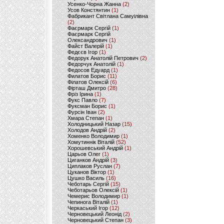
Усенко-Чорна Жанна
(2)
Усов Констянтин
(1)
Фабрикант Світлана Самуілівна
(2)
Фаєрмарк Сергій
(1)
Фаєрмарк Сергій
Олександрович
(1)
Файст Валерій
(1)
Федєєв Ігор
(1)
Федорук Анатолій Петрович
(2)
Федорчук Анатолій
(1)
Федосов Едуард
(1)
Филатов Борис
(11)
Філатов Олексій
(6)
Фірташ Дмитро
(28)
Фріз Ірина
(1)
Фукс Павло
(7)
Фуксман Борис
(1)
Фурсін Іван
(2)
Хмара Степан
(1)
Холодницький Назар
(15)
Холодов Андрій
(2)
Хоменко Володимир
(1)
Хомутиннік Віталій
(52)
Хорошевський Андрій
(1)
Царьов Олег
(1)
Циганков Андрій
(3)
Циплаков Руслан
(7)
Цуканов Віктор
(1)
Цушко Василь
(16)
Чеботарь Сергій
(15)
Чеботарьов Олексій
(1)
Чемерис Володимир
(1)
Чепинога Віталій
(1)
Черкаський Ігор
(12)
Черновецький Леонід
(2)
Черновецький Степан
(3)