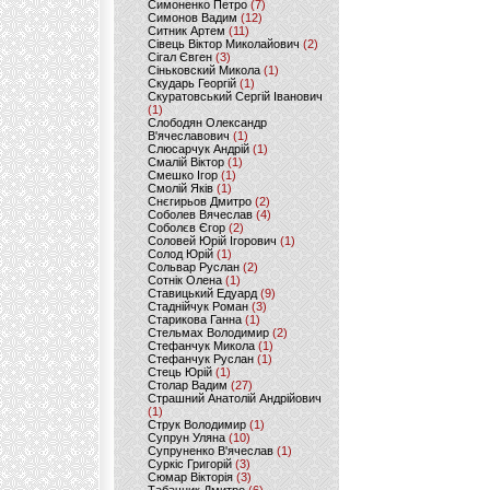
Симоненко Петро
(7)
Симонов Вадим
(12)
Ситник Артем
(11)
Сівець Віктор Миколайович
(2)
Сігал Євген
(3)
Сіньковский Микола
(1)
Скударь Георгій
(1)
Скуратовський Сергій Іванович
(1)
Слободян Олександр
В'ячеславович
(1)
Слюсарчук Андрій
(1)
Смалій Віктор
(1)
Смешко Ігор
(1)
Смолій Яків
(1)
Снєгирьов Дмитро
(2)
Соболев Вячеслав
(4)
Соболєв Єгор
(2)
Соловей Юрій Ігорович
(1)
Солод Юрій
(1)
Сольвар Руслан
(2)
Сотнік Олена
(1)
Ставицький Едуард
(9)
Стаднійчук Роман
(3)
Старикова Ганна
(1)
Стельмах Володимир
(2)
Стефанчук Микола
(1)
Стефанчук Руслан
(1)
Стець Юрій
(1)
Столар Вадим
(27)
Страшний Анатолій Андрійович
(1)
Струк Володимир
(1)
Супрун Уляна
(10)
Супруненко В'ячеслав
(1)
Суркіс Григорій
(3)
Сюмар Вікторія
(3)