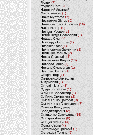
Лісник
(7)
Мураєв Євген
(6)
Нагорний Анатолій
Миколайович
(1)
Наем Мустафа
(7)
Назаренко Віктор
(3)
Наливайченко Валентин
(10)
Насалик Ігор
(9)
Насіров Роман
(21)
Негой Федір Федорович
(1)
Недава Олег
(4)
Немодрук Наталія
(1)
Низенко Олег
(1)
Ничипоренко Валентин
(1)
Німченко Василь
(2)
Новак Славомір
(1)
Новинський Вадим
(16)
Новосад Ганна
(1)
Носаль Олександр
(1)
Нусенкіс Віктор
(1)
Оверко Ігор
(1)
Овчаренко В'ячеслав
Андрійович
(1)
Огнєвіч Злата
(3)
Одарченко Юрій
(1)
Олійник Володимир
(4)
Олійник Святослав
(2)
Омельченко Григорій
(3)
Омельченко Олександр
(7)
Омелян Володимир
Володимирович
(2)
Онищенко Олександр
(15)
Оністрат Андрій
(6)
Оніщук Микола
(3)
Осика Сергій
(4)
Остафійчук Григорій
(1)
Острікова Тетяна
(1)