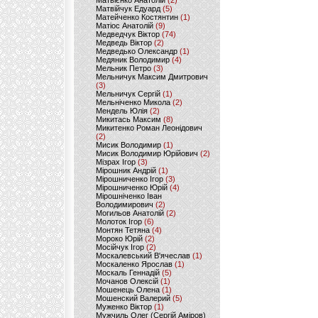
Матвієнко Анатолій
(2)
Матвійчук Едуард
(5)
Матейченко Костянтин
(1)
Матіос Анатолій
(9)
Медведчук Віктор
(74)
Медведь Віктор
(2)
Медведько Олександр
(1)
Медяник Володимир
(4)
Мельник Петро
(3)
Мельничук Максим Дмитрович
(3)
Мельничук Сергій
(1)
Мельніченко Микола
(2)
Мендель Юлія
(2)
Микитась Максим
(8)
Микитенко Роман Леонідович
(2)
Мисик Володимир
(1)
Мисик Володимир Юрійович
(2)
Мізрах Ігор
(3)
Мірошник Андрій
(1)
Мірошниченко Ігор
(3)
Мірошниченко Юрій
(4)
Мірошніченко Іван
Володимирович
(2)
Могильов Анатолій
(2)
Молоток Ігор
(6)
Монтян Тетяна
(4)
Мороко Юрій
(2)
Мосійчук Ігор
(2)
Москалевський В'ячеслав
(1)
Москаленко Ярослав
(1)
Москаль Геннадій
(5)
Мочанов Олексій
(1)
Мошенець Олена
(1)
Мошенский Валерий
(5)
Муженко Віктор
(1)
Мужчиль Олег (Сергій Аміров)