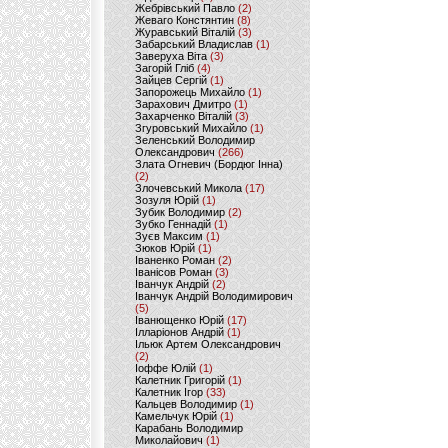
Жебрівський Павло
(2)
Жеваго Констянтин
(8)
Журавський Віталій
(3)
Забарський Владислав
(1)
Заверуха Віта
(3)
Загорій Гліб
(4)
Зайцев Сергій
(1)
Запорожець Михайло
(1)
Зарахович Дмитро
(1)
Захарченко Віталій
(3)
Згуровський Михайло
(1)
Зеленський Володимир
Олександрович
(266)
Злата Огневич (Бордюг Інна)
(2)
Злочевський Микола
(17)
Зозуля Юрій
(1)
Зубик Володимир
(2)
Зубко Геннадій
(1)
Зуєв Максим
(1)
Зюков Юрій
(1)
Іваненко Роман
(2)
Іванісов Роман
(3)
Іванчук Андрій
(2)
Іванчук Андрій Володимирович
(5)
Іванющенко Юрій
(17)
Ілларіонов Андрій
(1)
Ільюк Артем Олександрович
(2)
Іоффе Юлій
(1)
Калетник Григорій
(1)
Калетник Ігор
(33)
Кальцев Володимир
(1)
Камельчук Юрій
(1)
Карабань Володимир
Миколайович
(1)