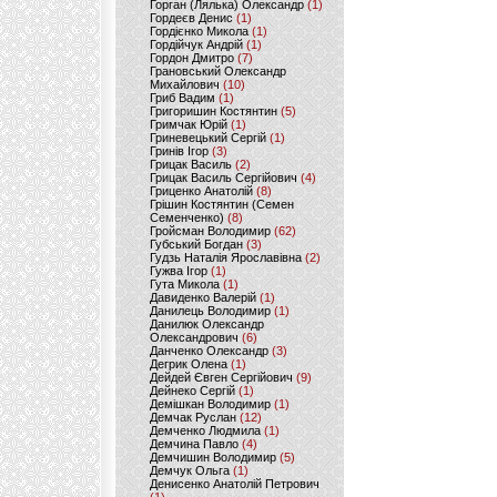
Горган (Лялька) Олександр
(1)
Гордеєв Денис
(1)
Гордієнко Микола
(1)
Гордійчук Андрій
(1)
Гордон Дмитро
(7)
Грановський Олександр
Михайлович
(10)
Гриб Вадим
(1)
Григоришин Костянтин
(5)
Гримчак Юрій
(1)
Гриневецький Сергій
(1)
Гринів Ігор
(3)
Грицак Василь
(2)
Грицак Василь Сергійович
(4)
Гриценко Анатолій
(8)
Грішин Костянтин (Семен
Семенченко)
(8)
Гройсман Володимир
(62)
Губський Богдан
(3)
Гудзь Наталія Ярославівна
(2)
Гужва Ігор
(1)
Гута Микола
(1)
Давиденко Валерій
(1)
Данилець Володимир
(1)
Данилюк Олександр
Олександрович
(6)
Данченко Олександр
(3)
Дегрик Олена
(1)
Дейдей Євген Сергійович
(9)
Дейнеко Сергій
(1)
Демішкан Володимир
(1)
Демчак Руслан
(12)
Демченко Людмила
(1)
Демчина Павло
(4)
Демчишин Володимир
(5)
Демчук Ольга
(1)
Денисенко Анатолій Петрович