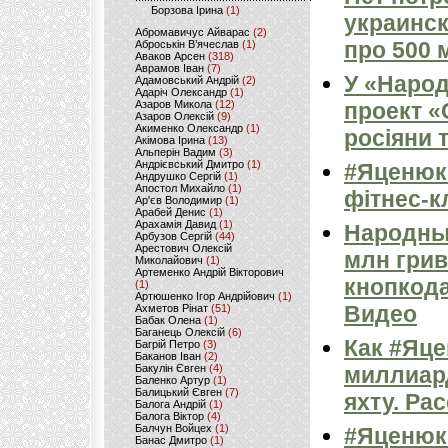
Борзова Ірина
(1)
украинск
Абромавичус Айварас
(2)
про 500 
Аброськін В’ячеслав
(1)
Аваков Арсен
(318)
Аврамов Іван
(7)
У «Народ
Адамовський Андрій
(2)
Адаріч Олександр
(1)
Азаров Микола
(12)
проект «
Азаров Олексій
(9)
Акименко Олександр
(1)
росіяни 
Акімова Ірина
(13)
Альперін Вадим
(3)
Андрієвський Дмитро
(1)
#Яценюк 
Андрушко Сергій
(1)
Апостол Михайло
(1)
фітнес-к
Ар'єв Володимир
(1)
Арабей Денис
(1)
Арахамія Давид
(1)
Народны
Арбузов Сергій
(44)
Арестович Олексій
млн грив
Миколайович
(1)
Артеменко Андрій Вікторович
кнопкода
(1)
Артюшенко Ігор Андрійович
(1)
Видео
Ахметов Рінат
(51)
Бабак Олена
(1)
Баганець Олексій
(6)
Как #Яце
Багрій Петро
(3)
Баканов Іван
(2)
Бакулін Євген
(4)
миллиар
Баленко Артур
(1)
Балицький Євген
(7)
яхту. Ра
Балога Андрій
(1)
Балога Віктор
(4)
Балчун Войцех
(1)
#Яценюк 
Банас Дмитро
(1)