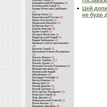
госзаказ
Боровик Саша
(1)
Бородянський Володимир
(1)
Бочковський Сергій
(1)
Цей допи
Боядін В'ячеслав Сергійович
(1)
не буде 
Брагар Євген
(1)
Браславський Руслан
(1)
Бриль Костянтин
(1)
Бродський Михайло
(1)
Бубенчик Іван
(2)
Бурбак Максим
(5)
Буряк Сергій
(7)
Бусарєв Вячеслав
(1)
Вадатурський Андрій
(1)
Вадим Кайзерман
(2)
Вакарчук Святослав Іванович
(4)
Вальтер Сергій
(1)
Василишин Роман Йосифович
(2)
Василь Вовкун
(1)
Василь Горбаль
(17)
Василь Цушко
(1)
Василюк Наталія Романівна
(4)
Венедіктова Ірина
(5)
Веревський Андрій
Михайлович
(6)
Виходцев Геннадій
(2)
Віктор Ющенко
(4)
Вінник Іван
(8)
Віталій Данілов
(1)
Віталій Циганок
(1)
Вітко Артем Леонідович
(1)
Власенко Сергій
(6)
Вовк Дмитро
(2)
Войцеховський Олексій
(1)
Волга Василь
(1)
Волинець Михайло
(3)