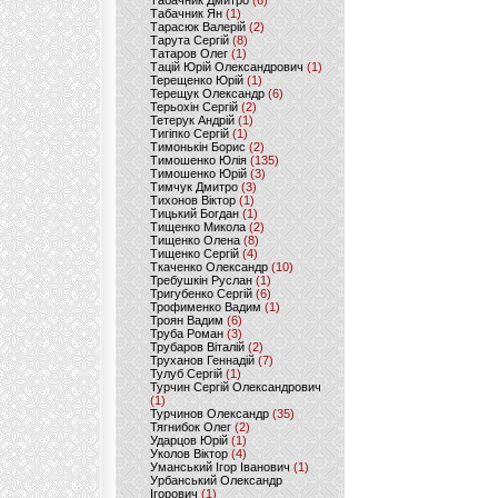
Табачник Дмитро
(6)
Табачник Ян
(1)
Тарасюк Валерій
(2)
Тарута Сергій
(8)
Татаров Олег
(1)
Тацій Юрій Олександрович
(1)
Терещенко Юрій
(1)
Терещук Олександр
(6)
Терьохін Сергій
(2)
Тетерук Андрій
(1)
Тигіпко Сергій
(1)
Тимонькін Борис
(2)
Тимошенко Юлія
(135)
Тимошенко Юрій
(3)
Тимчук Дмитро
(3)
Тихонов Віктор
(1)
Тицький Богдан
(1)
Тищенко Микола
(2)
Тищенко Олена
(8)
Тищенко Сергій
(4)
Ткаченко Олександр
(10)
Требушкін Руслан
(1)
Тригубенко Сергій
(6)
Трофименко Вадим
(1)
Троян Вадим
(6)
Труба Роман
(3)
Трубаров Віталій
(2)
Труханов Геннадій
(7)
Тулуб Сергій
(1)
Турчин Сергій Олександрович
(1)
Турчинов Олександр
(35)
Тягнибок Олег
(2)
Ударцов Юрій
(1)
Уколов Віктор
(4)
Уманський Ігор Іванович
(1)
Урбанський Олександр
Ігорович
(1)