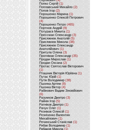
Сергійович
(4)
Попко Сергій
(1)
Поплавський Михайло
(2)
Попов Ігор
(2)
Порошенко Марина
(1)
Порошенко Олексій Петрович
(4)
Порошенко Петро
(465)
Портнов Андрій
(9)
Потураєв Микита
(1)
Прессман Олександр
(3)
Присяжнюк Анатолій
(5)
Присяжнюк Микола
(38)
Присяжнюк Олександр
Анатолійович
(1)
Притула Олена
(3)
Прогнімак Олександр
(35)
Продан Мирослав
(1)
Продан Оксана
(2)
Протас Святослав Вікторович
(1)
Пташник Вікторія Юріївна
(1)
Путас Юрій
(1)
Путін Володимир
(38)
Пшонка Артем
(8)
Пшонка Віктор
(4)
Рабінович Вадим Зіновійович
(6)
Разумков Дмитро
(3)
Райнін Ігор
(5)
Ратніков Дмитро
(1)
Рачук Олег
(1)
Резніков Олексій
(1)
Резніченко Валентин
Михайлович
(1)
Речинський Станіслав
(1)
Рибак Володимир
(1)
Рибаков Микола
(1)