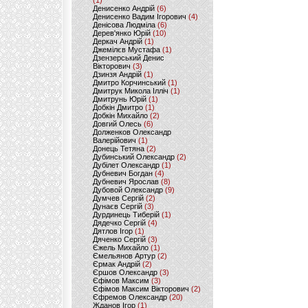
(1)
Денисенко Андрій
(6)
Денисенко Вадим Ігорович
(4)
Денісова Людміла
(6)
Дерев'янко Юрій
(10)
Деркач Андрій
(1)
Джемілєв Мустафа
(1)
Дзензерський Денис
Вікторович
(3)
Дзинзя Андрій
(1)
Дмитро Корчинський
(1)
Дмитрук Микола Ілліч
(1)
Дмитрунь Юрій
(1)
Добкін Дмитро
(1)
Добкін Михайло
(2)
Довгий Олесь
(6)
Долженков Олександр
Валерійович
(1)
Донець Тетяна
(2)
Дубинський Олександр
(2)
Дубілет Олександр
(1)
Дубневич Богдан
(4)
Дубневич Ярослав
(8)
Дубовой Олександр
(9)
Думчев Сергій
(2)
Дунаєв Сергій
(3)
Дурдинець Тиберій
(1)
Дядечко Сергій
(4)
Дятлов Ігор
(1)
Дяченко Сергій
(3)
Єжель Михайло
(1)
Ємельянов Артур
(2)
Єрмак Андрій
(2)
Єршов Олександр
(3)
Єфімов Максим
(3)
Єфімов Максим Вікторович
(2)
Єфремов Олександр
(20)
Жданов Ігор
(1)