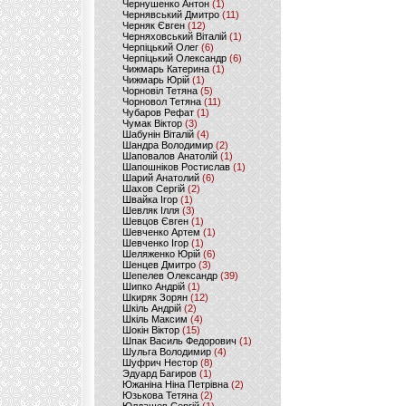
Чернушенко Антон
(1)
Чернявський Дмитро
(11)
Черняк Євген
(12)
Черняховський Віталій
(1)
Черпіцький Олег
(6)
Черпіцький Олександр
(6)
Чижмарь Катерина
(1)
Чижмарь Юрій
(1)
Чорновіл Тетяна
(5)
Чорновол Тетяна
(11)
Чубаров Рефат
(1)
Чумак Віктор
(3)
Шабунін Віталій
(4)
Шандра Володимир
(2)
Шаповалов Анатолій
(1)
Шапошніков Ростислав
(1)
Шарий Анатолий
(6)
Шахов Сергій
(2)
Швайка Ігор
(1)
Шевляк Ілля
(3)
Шевцов Євген
(1)
Шевченко Артем
(1)
Шевченко Ігор
(1)
Шеляженко Юрій
(6)
Шенцев Дмитро
(3)
Шепелев Олександр
(39)
Шипко Андрій
(1)
Шкиряк Зорян
(12)
Шкіль Андрій
(2)
Шкіль Максим
(4)
Шокін Віктор
(15)
Шпак Василь Федорович
(1)
Шульга Володимир
(4)
Шуфрич Нестор
(8)
Эдуард Багиров
(1)
Южаніна Ніна Петрівна
(2)
Юзькова Тетяна
(2)