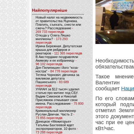
Найпопулярніше
Новый налог на недвижимость
от правительства Яценюка.
Платить, съехать, снести или
сжечь? Расследование
-
269 733 переглядів
Откуда у Олега Ляшко
миллионы?
- 173 293
переглядів
Ирина Бережная. Депутатская
крыша для рейдеров и
рекетиров
- 111 365 переглядів
В Амстердаме поздравляли
Необходимость
Акимову и ее избранницу
-
98 102 переглядів
обязательствам
Дон Пилипишин і його “коза-
ностра”
- 84 778 переглядів
Тетяна Чорновіл: дівчинка за
Такое мнение
викликом депутата
Валентин 
Пашинського
- 83 689
переглядів
сообщает
Наци
УНИАН за $12 тысяч удалил
статью про митинг под СБУ.
Вадим Симонов и Николай
По его словам
Присяжнюк отмывают свои
который подп
имена. Расследование
- 75 800
переглядів
отметил Земля
Криминальный миллионер
Руслан Демчак. Часть 2
-
этого документ
73 855 переглядів
час при ее це
Донецкое «Межигорье»
Татьяны Бахтеевой ждет
кВт/час.
экспроприаторов. 10 фото
-
73 288 переглядів