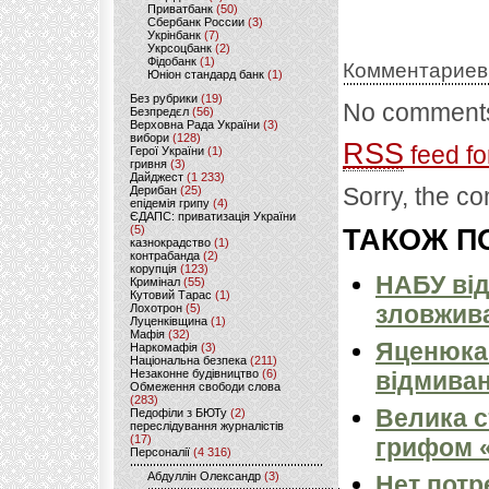
Приватбанк
(50)
Сбербанк России
(3)
Укрінбанк
(7)
Укрсоцбанк
(2)
Фідобанк
(1)
Комментариев
Юніон стандард банк
(1)
Без рубрики
(19)
No comments
Безпредєл
(56)
Верховна Рада України
(3)
вибори
(128)
RSS
feed fo
Герої України
(1)
гривня
(3)
Дайджест
(1 233)
Sorry, the co
Дерибан
(25)
епідемія грипу
(4)
ЄДАПС: приватизація України
(5)
ТАКОЖ ПО
казнокрадство
(1)
контрабанда
(2)
корупція
(123)
НАБУ від
Кримінал
(55)
Кутовий Тарас
(1)
зловжива
Лохотрон
(5)
Луценківщина
(1)
Мафія
(32)
Яценюка 
Наркомафія
(3)
Національна безпека
(211)
Незаконне будівництво
(6)
відмиван
Обмеження свободи слова
(283)
Велика с
Педофіли з БЮТу
(2)
переслідування журналістів
(17)
грифом «
Персоналії
(4 316)
Абдуллін Олександр
(3)
Нет потр