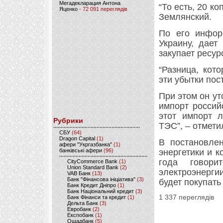
Мегадекларация Антона
“То есть, 20 к
Яценко
- 72 091 переглядів
Землянский.
По его информ
Украину, дает
закупает ресурс
“Разница, кот
эти убытки пос
При этом он ут
импорт россий
этот импорт 
Рубрики
ТЭС”, – отмети
CБУ
(64)
Dragon Capital
(1)
В постановле
афери "Укргазбанка"
(1)
банківські афери
(96)
энергетики и 
года говори
CityCommerce Bank
(1)
Union Standard Bank
(2)
электроэнерги
VAB Банк
(13)
Банк "Фінансова ініціатива"
(3)
будет покупать
Банк Кредит Дніпро
(1)
Банк Національний кредит
(3)
1 337 переглядів
Банк Фінанси та кредит
(1)
Дельта Банк
(3)
Евробанк
(2)
Експобанк
(1)
Ощадбанк
(5)