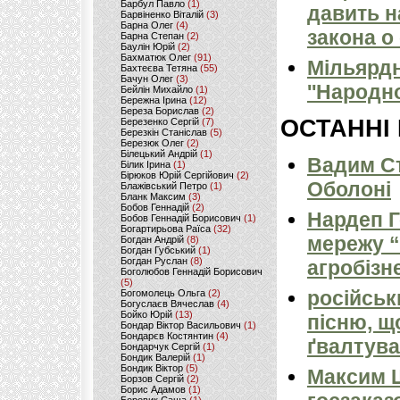
Барбул Павло
(1)
давить н
Барвіненко Віталій
(3)
Барна Олег
(4)
закона о
Барна Степан
(2)
Баулін Юрій
(2)
Бахматюк Олег
(91)
Мільярдн
Бахтеєва Тетяна
(55)
Бачун Олег
(3)
''Народн
Бейлін Михайло
(1)
Бережна Ірина
(12)
Береза Борислав
(2)
ОСТАННІ
Березенко Сергій
(7)
Березкін Станіслав
(5)
Березюк Олег
(2)
Білецький Андрій
(1)
Вадим Ст
Білик Ірина
(1)
Бірюков Юрій Сергійович
(2)
Оболоні
Блажівський Петро
(1)
Бланк Максим
(3)
Бобов Геннадій
(2)
Нардеп 
Бобов Геннадій Борисович
(1)
Богартирьова Раїса
(32)
мережу “
Богдан Андрій
(8)
Богдан Губський
(1)
Богдан Руслан
(8)
агробізн
Боголюбов Геннадій Борисович
(5)
російськ
Богомолець Ольга
(2)
Богуслаєв Вячеслав
(4)
Бойко Юрій
(13)
пісню, щ
Бондар Віктор Васильович
(1)
Бондарєв Костянтин
(4)
ґвалтува
Бондарчук Сергій
(1)
Бондик Валерій
(1)
Бондик Віктор
(5)
Максим 
Борзов Сергiй
(2)
Борис Адамов
(1)