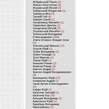
Жебрівський Павло
(2)
Жеваго Констянтин
(8)
Журавський Віталій
(3)
Забарський Владислав
(1)
Заверуха Віта
(3)
Загорій Гліб
(4)
Зайцев Сергій
(1)
Запорожець Михайло
(1)
Зарахович Дмитро
(1)
Захарченко Віталій
(3)
Згуровський Михайло
(1)
Зеленський Володимир
Олександрович
(266)
Злата Огневич (Бордюг Інна)
(2)
Злочевський Микола
(17)
Зозуля Юрій
(1)
Зубик Володимир
(2)
Зубко Геннадій
(1)
Зуєв Максим
(1)
Зюков Юрій
(1)
Іваненко Роман
(2)
Іванісов Роман
(3)
Іванчук Андрій
(2)
Іванчук Андрій Володимирович
(5)
Іванющенко Юрій
(17)
Ілларіонов Андрій
(1)
Ільюк Артем Олександрович
(2)
Іоффе Юлій
(1)
Калетник Григорій
(1)
Калетник Ігор
(33)
Кальцев Володимир
(1)
Камельчук Юрій
(1)
Карабань Володимир
Миколайович
(1)