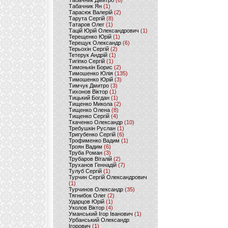
Табачник Дмитро
(6)
Табачник Ян
(1)
Тарасюк Валерій
(2)
Тарута Сергій
(8)
Татаров Олег
(1)
Тацій Юрій Олександрович
(1)
Терещенко Юрій
(1)
Терещук Олександр
(6)
Терьохін Сергій
(2)
Тетерук Андрій
(1)
Тигіпко Сергій
(1)
Тимонькін Борис
(2)
Тимошенко Юлія
(135)
Тимошенко Юрій
(3)
Тимчук Дмитро
(3)
Тихонов Віктор
(1)
Тицький Богдан
(1)
Тищенко Микола
(2)
Тищенко Олена
(8)
Тищенко Сергій
(4)
Ткаченко Олександр
(10)
Требушкін Руслан
(1)
Тригубенко Сергій
(6)
Трофименко Вадим
(1)
Троян Вадим
(6)
Труба Роман
(3)
Трубаров Віталій
(2)
Труханов Геннадій
(7)
Тулуб Сергій
(1)
Турчин Сергій Олександрович
(1)
Турчинов Олександр
(35)
Тягнибок Олег
(2)
Ударцов Юрій
(1)
Уколов Віктор
(4)
Уманський Ігор Іванович
(1)
Урбанський Олександр
Ігорович
(1)