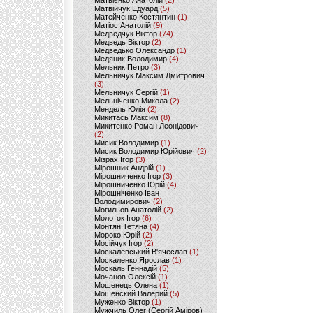
Матвієнко Анатолій
(2)
Матвійчук Едуард
(5)
Матейченко Костянтин
(1)
Матіос Анатолій
(9)
Медведчук Віктор
(74)
Медведь Віктор
(2)
Медведько Олександр
(1)
Медяник Володимир
(4)
Мельник Петро
(3)
Мельничук Максим Дмитрович
(3)
Мельничук Сергій
(1)
Мельніченко Микола
(2)
Мендель Юлія
(2)
Микитась Максим
(8)
Микитенко Роман Леонідович
(2)
Мисик Володимир
(1)
Мисик Володимир Юрійович
(2)
Мізрах Ігор
(3)
Мірошник Андрій
(1)
Мірошниченко Ігор
(3)
Мірошниченко Юрій
(4)
Мірошніченко Іван
Володимирович
(2)
Могильов Анатолій
(2)
Молоток Ігор
(6)
Монтян Тетяна
(4)
Мороко Юрій
(2)
Мосійчук Ігор
(2)
Москалевський В'ячеслав
(1)
Москаленко Ярослав
(1)
Москаль Геннадій
(5)
Мочанов Олексій
(1)
Мошенець Олена
(1)
Мошенский Валерий
(5)
Муженко Віктор
(1)
Мужчиль Олег (Сергій Аміров)