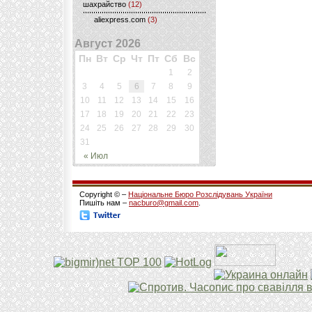
шахрайство
(12)
aliexpress.com
(3)
Август 2026
Пн
Вт
Ср
Чт
Пт
Сб
Вс
1
2
3
4
5
6
7
8
9
10
11
12
13
14
15
16
17
18
19
20
21
22
23
24
25
26
27
28
29
30
31
« Июл
Copyright © –
Національне Бюро Розслідувань України
Пишіть нам –
nacburo@gmail.com
.