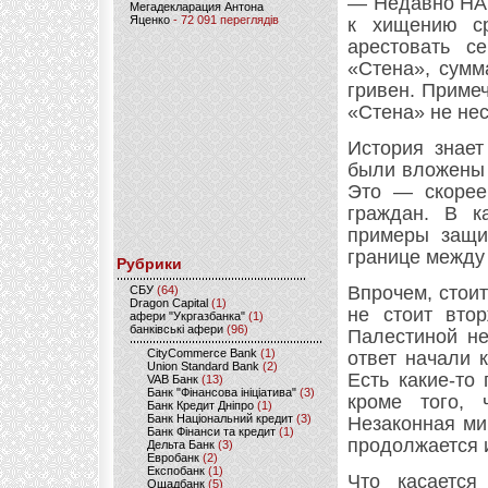
— Недавно НАБ
Мегадекларация Антона
Яценко
- 72 091 переглядів
к хищению ср
арестовать с
«Стена», сумм
гривен. Примеч
«Стена» не нес
История знает
были вложены 
Это — скорее
граждан. В к
примеры защи
границе между
Рубрики
Впрочем, стои
CБУ
(64)
Dragon Capital
(1)
не стоит втор
афери "Укргазбанка"
(1)
банківські афери
(96)
Палестиной не
CityCommerce Bank
(1)
ответ начали 
Union Standard Bank
(2)
Есть какие-то
VAB Банк
(13)
Банк "Фінансова ініціатива"
(3)
кроме того,
Банк Кредит Дніпро
(1)
Банк Національний кредит
(3)
Незаконная ми
Банк Фінанси та кредит
(1)
продолжается 
Дельта Банк
(3)
Евробанк
(2)
Експобанк
(1)
Что касается
Ощадбанк
(5)