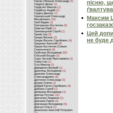
пісню, щ
Горган (Лялька) Олександр
(1)
Гордеєв Денис
(1)
Гордієнко Микола
(1)
ґвалтува
Гордійчук Андрій
(1)
Гордон Дмитро
(7)
Грановський Олександр
Максим 
Михайлович
(10)
Гриб Вадим
(1)
госзаказ
Григоришин Костянтин
(5)
Гримчак Юрій
(1)
Гриневецький Сергій
(1)
Цей допи
Гринів Ігор
(3)
Грицак Василь
(2)
не буде 
Грицак Василь Сергійович
(4)
Гриценко Анатолій
(8)
Грішин Костянтин (Семен
Семенченко)
(8)
Гройсман Володимир
(62)
Губський Богдан
(3)
Гудзь Наталія Ярославівна
(2)
Гужва Ігор
(1)
Гута Микола
(1)
Давиденко Валерій
(1)
Данилець Володимир
(1)
Данилюк Олександр
Олександрович
(6)
Данченко Олександр
(3)
Дегрик Олена
(1)
Дейдей Євген Сергійович
(9)
Дейнеко Сергій
(1)
Демішкан Володимир
(1)
Демчак Руслан
(12)
Демченко Людмила
(1)
Демчина Павло
(4)
Демчишин Володимир
(5)
Демчук Ольга
(1)
Денисенко Анатолій Петрович