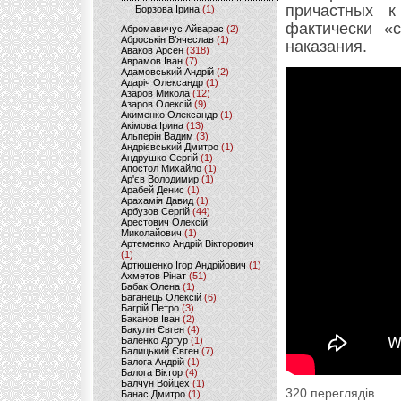
причастных 
Борзова Ірина
(1)
фактически «с
Абромавичус Айварас
(2)
Аброськін В’ячеслав
(1)
наказания.
Аваков Арсен
(318)
Аврамов Іван
(7)
Адамовський Андрій
(2)
Адаріч Олександр
(1)
Азаров Микола
(12)
Азаров Олексій
(9)
Акименко Олександр
(1)
Акімова Ірина
(13)
Альперін Вадим
(3)
Андрієвський Дмитро
(1)
Андрушко Сергій
(1)
Апостол Михайло
(1)
Ар'єв Володимир
(1)
Арабей Денис
(1)
Арахамія Давид
(1)
Арбузов Сергій
(44)
Арестович Олексій
Миколайович
(1)
Артеменко Андрій Вікторович
(1)
Артюшенко Ігор Андрійович
(1)
Ахметов Рінат
(51)
Бабак Олена
(1)
Баганець Олексій
(6)
Багрій Петро
(3)
Баканов Іван
(2)
Бакулін Євген
(4)
Баленко Артур
(1)
Балицький Євген
(7)
Балога Андрій
(1)
Балога Віктор
(4)
Балчун Войцех
(1)
320 переглядів
Банас Дмитро
(1)