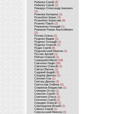
Рибалка Сергій
(6)
Рибалко Сергій
(1)
Римарук Олександр Іванович
(1)
Рожкова Катерина
(1)
Розенблат Борис
(3)
Розенблат Борислав
(8)
Розенко Павло
(2)
Романенко Геннадій
(1)
Романов Роман Анатолійович
(2)
Ротова Олена
(2)
Руденко Вадим
(1)
Руденко Геннадій
(1)
Руденко Олексій
(1)
Рудик Сергій
(6)
Рудьковський Микола
(1)
Руслан Арсірій
(1)
Рябчин Олексій
(1)
Саакашвілі Міхеіл
(28)
Савченко Надія
(50)
Савченко Олексій
(1)
Савчук Василь
(1)
Садовий Андрій
(3)
Сандлер Дмитро
(1)
Сапожко Ігор
(1)
Святаш Дмитро
(2)
Святослав Олійник
(2)
Севрюков Владислав
(1)
Семерак Остап
(1)
Семочко Сергій
(3)
Семченко Ольга
(1)
Сенченко Сергій
(1)
Середюк Олексій
(1)
Серпокрилов Віталій
(1)
Сивохо Сергій
(1)
Сивульський Микола
(2)