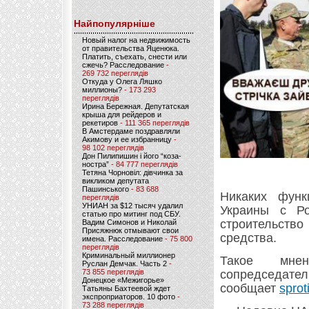
Найпопулярніше
Новый налог на недвижимость
от правительства Яценюка.
Платить, съехать, снести или
сжечь? Расследование
-
269 732 переглядів
Откуда у Олега Ляшко
миллионы?
- 173 293
переглядів
Ирина Бережная. Депутатская
крыша для рейдеров и
рекетиров
- 111 365 переглядів
В Амстердаме поздравляли
Акимову и ее избранницу
-
98 102 переглядів
Дон Пилипишин і його “коза-
ностра”
- 84 777 переглядів
Тетяна Чорновіл: дівчинка за
викликом депутата
Пашинського
- 83 688
Никаких функ
переглядів
УНИАН за $12 тысяч удалил
Украины с Ро
статью про митинг под СБУ.
строительств
Вадим Симонов и Николай
Присяжнюк отмывают свои
средства.
имена. Расследование
- 75 800
переглядів
Криминальный миллионер
Такое мнен
Руслан Демчак. Часть 2
-
73 855 переглядів
сопредседат
Донецкое «Межигорье»
сообщает
sprot
Татьяны Бахтеевой ждет
экспроприаторов. 10 фото
-
73 288 переглядів