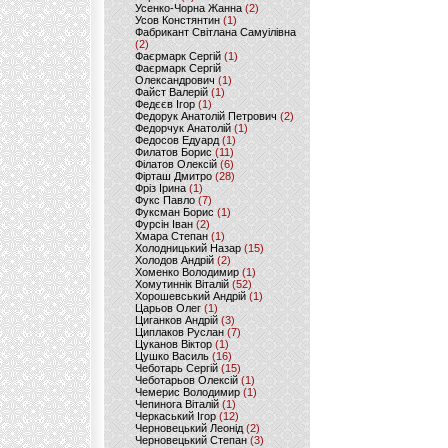
Усенко-Чорна Жанна
(2)
Усов Констянтин
(1)
Фабрикант Світлана Самуілівна
(2)
Фаєрмарк Сергій
(1)
Фаєрмарк Сергій
Олександрович
(1)
Файст Валерій
(1)
Федєєв Ігор
(1)
Федорук Анатолій Петрович
(2)
Федорчук Анатолій
(1)
Федосов Едуард
(1)
Филатов Борис
(11)
Філатов Олексій
(6)
Фірташ Дмитро
(28)
Фріз Ірина
(1)
Фукс Павло
(7)
Фуксман Борис
(1)
Фурсін Іван
(2)
Хмара Степан
(1)
Холодницький Назар
(15)
Холодов Андрій
(2)
Хоменко Володимир
(1)
Хомутиннік Віталій
(52)
Хорошевський Андрій
(1)
Царьов Олег
(1)
Циганков Андрій
(3)
Циплаков Руслан
(7)
Цуканов Віктор
(1)
Цушко Василь
(16)
Чеботарь Сергій
(15)
Чеботарьов Олексій
(1)
Чемерис Володимир
(1)
Чепинога Віталій
(1)
Черкаський Ігор
(12)
Черновецький Леонід
(2)
Черновецький Степан
(3)