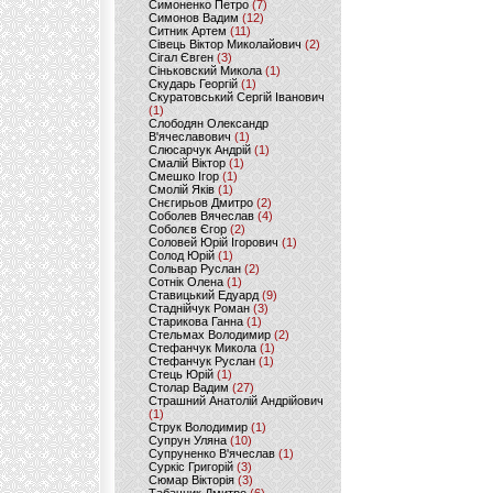
Симоненко Петро
(7)
Симонов Вадим
(12)
Ситник Артем
(11)
Сівець Віктор Миколайович
(2)
Сігал Євген
(3)
Сіньковский Микола
(1)
Скударь Георгій
(1)
Скуратовський Сергій Іванович
(1)
Слободян Олександр
В'ячеславович
(1)
Слюсарчук Андрій
(1)
Смалій Віктор
(1)
Смешко Ігор
(1)
Смолій Яків
(1)
Снєгирьов Дмитро
(2)
Соболев Вячеслав
(4)
Соболєв Єгор
(2)
Соловей Юрій Ігорович
(1)
Солод Юрій
(1)
Сольвар Руслан
(2)
Сотнік Олена
(1)
Ставицький Едуард
(9)
Стаднійчук Роман
(3)
Старикова Ганна
(1)
Стельмах Володимир
(2)
Стефанчук Микола
(1)
Стефанчук Руслан
(1)
Стець Юрій
(1)
Столар Вадим
(27)
Страшний Анатолій Андрійович
(1)
Струк Володимир
(1)
Супрун Уляна
(10)
Супруненко В'ячеслав
(1)
Суркіс Григорій
(3)
Сюмар Вікторія
(3)