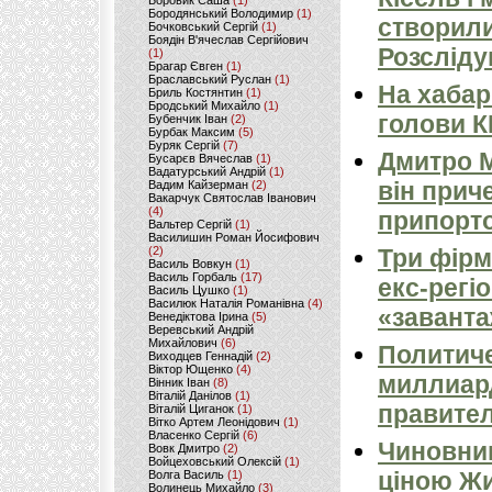
Боровик Саша
(1)
Бородянський Володимир
(1)
створили
Бочковський Сергій
(1)
Боядін В'ячеслав Сергійович
Розсліду
(1)
Брагар Євген
(1)
Браславський Руслан
(1)
На хабар
Бриль Костянтин
(1)
Бродський Михайло
(1)
голови 
Бубенчик Іван
(2)
Бурбак Максим
(5)
Буряк Сергій
(7)
Дмитро М
Бусарєв Вячеслав
(1)
Вадатурський Андрій
(1)
він прич
Вадим Кайзерман
(2)
Вакарчук Святослав Іванович
(4)
припорто
Вальтер Сергій
(1)
Василишин Роман Йосифович
(2)
Три фірм
Василь Вовкун
(1)
Василь Горбаль
(17)
екс-регі
Василь Цушко
(1)
Василюк Наталія Романівна
(4)
«заванта
Венедіктова Ірина
(5)
Веревський Андрій
Михайлович
(6)
Политиче
Виходцев Геннадій
(2)
Віктор Ющенко
(4)
миллиард
Вінник Іван
(8)
Віталій Данілов
(1)
правител
Віталій Циганок
(1)
Вітко Артем Леонідович
(1)
Власенко Сергій
(6)
Чиновник
Вовк Дмитро
(2)
Войцеховський Олексій
(1)
ціною Жи
Волга Василь
(1)
Волинець Михайло
(3)