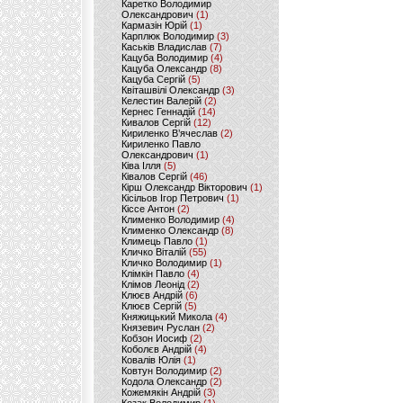
Каретко Володимир
Олександрович
(1)
Кармазін Юрій
(1)
Карплюк Володимир
(3)
Каськів Владислав
(7)
Кацуба Володимир
(4)
Кацуба Олександр
(8)
Кацуба Сергій
(5)
Квіташвілі Олександр
(3)
Келестин Валерій
(2)
Кернес Геннадій
(14)
Кивалов Сергій
(12)
Кириленко В’ячеслав
(2)
Кириленко Павло
Олександрович
(1)
Ківа Ілля
(5)
Ківалов Сергій
(46)
Кірш Олександр Вікторович
(1)
Кісільов Ігор Петрович
(1)
Кіссе Антон
(2)
Клименко Володимир
(4)
Клименко Олександр
(8)
Климець Павло
(1)
Кличко Віталій
(55)
Кличко Володимир
(1)
Клімкін Павло
(4)
Клімов Леонід
(2)
Клюєв Андрій
(6)
Клюєв Сергій
(5)
Княжицький Микола
(4)
Князевич Руслан
(2)
Кобзон Иосиф
(2)
Коболєв Андрій
(4)
Ковалів Юлія
(1)
Ковтун Володимир
(2)
Кодола Олександр
(2)
Кожемякін Андрій
(3)