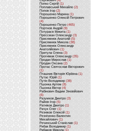
Сергійович
(4)
Попко Сергій
(1)
Поплавський Михайло
(2)
Попов Ігор
(2)
Порошенко Марина
(1)
Порошенко Олексій Петрович
(4)
Порошенко Петро
(465)
Портнов Андрій
(9)
Потураєв Микита
(1)
Прессман Олександр
(3)
Присяжнюк Анатолій
(5)
Присяжнюк Микола
(38)
Присяжнюк Олександр
Анатолійович
(1)
Притула Олена
(3)
Прогнімак Олександр
(35)
Продан Мирослав
(1)
Продан Оксана
(2)
Протас Святослав Вікторович
(1)
Пташник Вікторія Юріївна
(1)
Путас Юрій
(1)
Путін Володимир
(38)
Пшонка Артем
(8)
Пшонка Віктор
(4)
Рабінович Вадим Зіновійович
(6)
Разумков Дмитро
(3)
Райнін Ігор
(5)
Ратніков Дмитро
(1)
Рачук Олег
(1)
Резніков Олексій
(1)
Резніченко Валентин
Михайлович
(1)
Речинський Станіслав
(1)
Рибак Володимир
(1)
Рибаков Микола
(1)