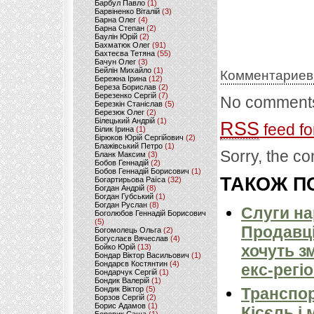
Барбул Павло
(1)
Барвіненко Віталій
(3)
Барна Олег
(4)
Барна Степан
(2)
Баулін Юрій
(2)
Бахматюк Олег
(91)
Бахтеєва Тетяна
(55)
Бачун Олег
(3)
Бейлін Михайло
(1)
Комментариев
Бережна Ірина
(12)
Береза Борислав
(2)
Березенко Сергій
(7)
No comments
Березкін Станіслав
(5)
Березюк Олег
(2)
Білецький Андрій
(1)
RSS
feed fo
Білик Ірина
(1)
Бірюков Юрій Сергійович
(2)
Блажівський Петро
(1)
Sorry, the co
Бланк Максим
(3)
Бобов Геннадій
(2)
Бобов Геннадій Борисович
(1)
ТАКОЖ ПО
Богартирьова Раїса
(32)
Богдан Андрій
(8)
Богдан Губський
(1)
Богдан Руслан
(8)
Слуги на
Боголюбов Геннадій Борисович
(5)
Продавці
Богомолець Ольга
(2)
Богуслаєв Вячеслав
(4)
хочуть з
Бойко Юрій
(13)
Бондар Віктор Васильович
(1)
Бондарєв Костянтин
(4)
екс-регі
Бондарчук Сергій
(1)
Бондик Валерій
(1)
Бондик Віктор
(5)
Транспор
Борзов Сергiй
(2)
Борис Адамов
(1)
Кісєль і