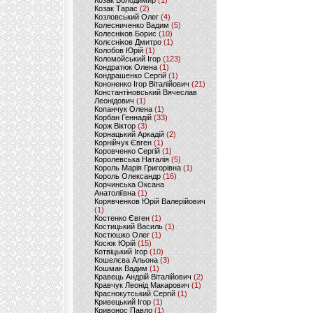
Козак Володимир
(1)
Козак Тарас
(2)
Козловський Олег
(4)
Колесниченко Вадим
(5)
Колесніков Борис
(10)
Колєсніков Дмитро
(1)
Колобов Юрій
(1)
Коломойський Ігор
(123)
Кондратюк Олена
(1)
Кондрашенко Сергій
(1)
Кононенко Ігор Віталійович
(21)
Константіновський Вячеслав
Леонідович
(1)
Копанчук Олена
(1)
Корбан Геннадій
(33)
Корж Віктор
(3)
Корнацький Аркадій
(2)
Корнійчук Євген
(1)
Коровченко Сергій
(1)
Королевська Наталія
(5)
Король Марія Григорівна
(1)
Король Олександр
(16)
Корчинська Оксана
Анатоліївна
(1)
Корявченков Юрій Валерійович
(1)
Костенко Євген
(1)
Костицький Василь
(1)
Костюшко Олег
(1)
Косюк Юрій
(15)
Котвіцький Ігор
(10)
Кошелєва Альона
(3)
Кошмак Вадим
(1)
Кравець Андрій Віталійович
(2)
Кравчук Леонід Макарович
(1)
Краснокутський Сергій
(1)
Кривецький Ігор
(1)
Кривонос Павло
(1)