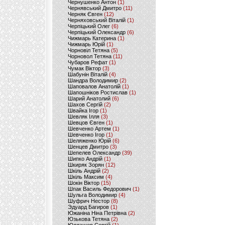
Чернушенко Антон
(1)
Чернявський Дмитро
(11)
Черняк Євген
(12)
Черняховський Віталій
(1)
Черпіцький Олег
(6)
Черпіцький Олександр
(6)
Чижмарь Катерина
(1)
Чижмарь Юрій
(1)
Чорновіл Тетяна
(5)
Чорновол Тетяна
(11)
Чубаров Рефат
(1)
Чумак Віктор
(3)
Шабунін Віталій
(4)
Шандра Володимир
(2)
Шаповалов Анатолій
(1)
Шапошніков Ростислав
(1)
Шарий Анатолий
(6)
Шахов Сергій
(2)
Швайка Ігор
(1)
Шевляк Ілля
(3)
Шевцов Євген
(1)
Шевченко Артем
(1)
Шевченко Ігор
(1)
Шеляженко Юрій
(6)
Шенцев Дмитро
(3)
Шепелев Олександр
(39)
Шипко Андрій
(1)
Шкиряк Зорян
(12)
Шкіль Андрій
(2)
Шкіль Максим
(4)
Шокін Віктор
(15)
Шпак Василь Федорович
(1)
Шульга Володимир
(4)
Шуфрич Нестор
(8)
Эдуард Багиров
(1)
Южаніна Ніна Петрівна
(2)
Юзькова Тетяна
(2)