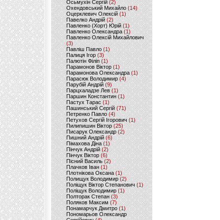
Осьмухін Сергій
(2)
Охендовський Михайло
(14)
Оцерклевич Олексій
(1)
Павелко Андрій
(2)
Павленко (Хорт) Юрій
(1)
Павленко Олександра
(1)
Павленко Олексій Михайлович
(3)
Павліш Павло
(1)
Палиця Ігор
(3)
Палютін Філіп
(1)
Парамонов Віктор
(1)
Парамонова Олександра
(1)
Парасюк Володимир
(4)
Парубій Андрій
(9)
Парцхаладзе Лев
(1)
Паршин Константин
(1)
Пастух Тарас
(1)
Пашинський Сергій
(71)
Петренко Павло
(4)
Петухов Сергій Ігорович
(1)
Пилипишин Віктор
(25)
Писарук Олександр
(2)
Пишний Андрій
(6)
Пімахова Діна
(1)
Пінчук Андрій
(2)
Пінчук Віктор
(6)
Пісний Василь
(2)
Плачков Іван
(1)
Плотнікова Оксана
(1)
Полищук Володимир
(2)
Поліщук Віктор Степанович
(1)
Поліщук Володимир
(1)
Полторак Степан
(3)
Поляков Максим
(7)
Понамарчук Дмитро
(1)
Пономарьов Олександр