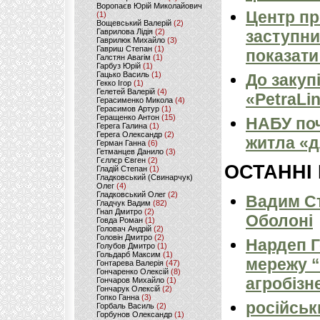
Воропаєв Юрій Миколайович
Центр пр
(1)
Вощевський Валерій
(2)
Гаврилова Лідія
(2)
заступни
Гаврилюк Михайло
(3)
Гавриш Степан
(1)
показати
Галстян Авагім
(1)
Гарбуз Юрій
(1)
Гацько Василь
(1)
До закуп
Гекко Ігор
(1)
Гелетей Валерій
(4)
«PetraLi
Герасименко Микола
(4)
Герасимов Артур
(1)
Геращенко Антон
(15)
НАБУ поч
Герега Галина
(1)
Герега Олександр
(2)
житла «д
Герман Ганна
(6)
Гетманцев Данило
(3)
Гєллєр Євген
(2)
ОСТАННІ
Гладій Степан
(1)
Гладковський (Свинарчук)
Олег
(4)
Гладковський Олег
(2)
Вадим Ст
Гладчук Вадим
(82)
Гнап Дмитро
(2)
Оболоні
Говда Роман
(1)
Головач Андрій
(2)
Головін Дмитро
(2)
Нардеп 
Голубов Дмитро
(1)
Гольдарб Максим
(1)
мережу “
Гонтарева Валерія
(47)
Гончаренко Олексій
(8)
агробізн
Гончаров Михайло
(1)
Гончарук Олексій
(2)
Гопко Ганна
(3)
російськ
Горбаль Василь
(2)
Горбунов Олександр
(1)