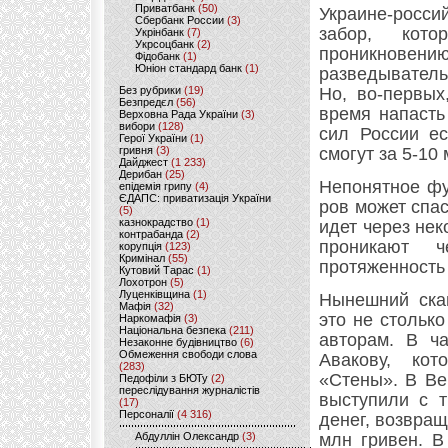
Приватбанк
(50)
Украине-росси
Сбербанк России
(3)
забор, кот
Укрінбанк
(7)
Укрсоцбанк
(2)
проникнов
Фідобанк
(1)
Юніон стандард банк
(1)
разведыватель
Без рубрики
(19)
Но, во-первых
Безпредєл
(56)
время напасть
Верховна Рада України
(3)
вибори
(128)
сил России ес
Герої України
(1)
гривня
(3)
смогут за 5-10 
Дайджест
(1 233)
Дерибан
(25)
Непонятное фу
епідемія грипу
(4)
ЄДАПС: приватизація України
ров может спа
(5)
казнокрадство
(1)
идет через не
контрабанда
(2)
проникают ч
корупція
(123)
Кримінал
(55)
протяженность 
Кутовий Тарас
(1)
Лохотрон
(5)
Луценківщина
(1)
Нынешний скан
Мафія
(32)
это не столько
Наркомафія
(3)
Національна безпека
(211)
авторам. В ча
Незаконне будівництво
(6)
Обмеження свободи слова
Авакову, кот
(283)
«Стены». В Ве
Педофіли з БЮТу
(2)
переслідування журналістів
выступили с т
(17)
Персоналії
(4 316)
денег, возвра
Абдуллін Олександр
(3)
млн гривен. В