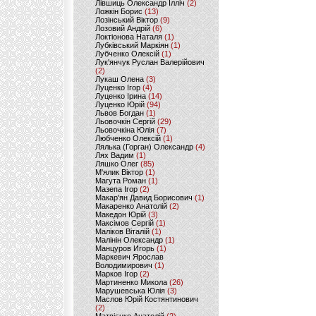
Лівшиць Олександр Ілліч
(2)
Ложкін Борис
(13)
Лозінський Віктор
(9)
Лозовий Андрій
(6)
Локтіонова Наталя
(1)
Лубківський Маркіян
(1)
Лубченко Олексій
(1)
Лук'янчук Руслан Валерійович
(2)
Лукаш Олена
(3)
Луценко Ігор
(4)
Луценко Ірина
(14)
Луценко Юрій
(94)
Львов Богдан
(1)
Льовочкін Сергій
(29)
Льовочкіна Юлія
(7)
Любченко Олексій
(1)
Лялька (Горган) Олександр
(4)
Лях Вадим
(1)
Ляшко Олег
(85)
М'ялик Віктор
(1)
Магута Роман
(1)
Мазепа Ігор
(2)
Макар'ян Давид Борисович
(1)
Макаренко Анатолій
(2)
Македон Юрій
(3)
Максімов Сергій
(1)
Маліков Віталій
(1)
Малінін Олександр
(1)
Манцуров Игорь
(1)
Маркевич Ярослав
Володимирович
(1)
Марков Ігор
(2)
Мартиненко Микола
(26)
Марушевська Юлія
(3)
Маслов Юрій Костянтинович
(2)