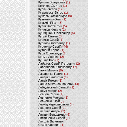
Криклій Владислав
(1)
Крючков Дмитро
(1)
Кубів Степан
(1)
Кудрявцєв Віктор
(1)
Кужель Олександра
(9)
Кузьменко Олег
(1)
Кузьмін Рінат
(3)
Кулик Костянтин
(5)
Куликов Кирило
(1)
Куницький Олександр
(5)
Купрій Віталій
(3)
Курикін Сергій
(1)
Курило Олександр
(1)
Курченко Сергій
(44)
Кутовий Тарас
(1)
Куць Олександр
(1)
Кучма Леонід
(12)
Кушнір Ігор
(7)
Лабазюк Сергій Петрович
(2)
Лавринович Олександр
(7)
Лагун Микола
(9)
Лазаренко Павло
(1)
Ландик Валентин
(1)
Ландік Роман
(1)
Ланьо Михайло Іванович
(4)
Лебедівський Валерій
(1)
Левус Андрій
(2)
Левцов Сергій
(1)
Левченко Микола
(1)
Левченко Юрій
(6)
Леонід Черновецький
(4)
Лещенко Сергій
(10)
Лисенко Андрій
(2)
Литвин Володимир
(6)
Литвиненко Сергій
(1)
Лихоліт Валентин
Станіславович
(1)