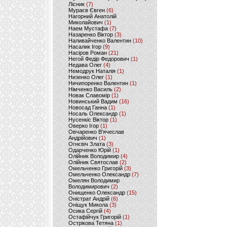
Лісник
(7)
Мураєв Євген
(6)
Нагорний Анатолій
Миколайович
(1)
Наем Мустафа
(7)
Назаренко Віктор
(3)
Наливайченко Валентин
(10)
Насалик Ігор
(9)
Насіров Роман
(21)
Негой Федір Федорович
(1)
Недава Олег
(4)
Немодрук Наталія
(1)
Низенко Олег
(1)
Ничипоренко Валентин
(1)
Німченко Василь
(2)
Новак Славомір
(1)
Новинський Вадим
(16)
Новосад Ганна
(1)
Носаль Олександр
(1)
Нусенкіс Віктор
(1)
Оверко Ігор
(1)
Овчаренко В'ячеслав
Андрійович
(1)
Огнєвіч Злата
(3)
Одарченко Юрій
(1)
Олійник Володимир
(4)
Олійник Святослав
(2)
Омельченко Григорій
(3)
Омельченко Олександр
(7)
Омелян Володимир
Володимирович
(2)
Онищенко Олександр
(15)
Оністрат Андрій
(6)
Оніщук Микола
(3)
Осика Сергій
(4)
Остафійчук Григорій
(1)
Острікова Тетяна
(1)