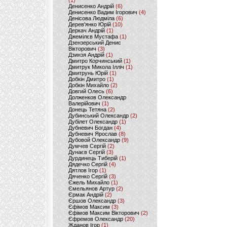
(1)
Денисенко Андрій
(6)
Денисенко Вадим Ігорович
(4)
Денісова Людміла
(6)
Дерев'янко Юрій
(10)
Деркач Андрій
(1)
Джемілєв Мустафа
(1)
Дзензерський Денис
Вікторович
(3)
Дзинзя Андрій
(1)
Дмитро Корчинський
(1)
Дмитрук Микола Ілліч
(1)
Дмитрунь Юрій
(1)
Добкін Дмитро
(1)
Добкін Михайло
(2)
Довгий Олесь
(6)
Долженков Олександр
Валерійович
(1)
Донець Тетяна
(2)
Дубинський Олександр
(2)
Дубілет Олександр
(1)
Дубневич Богдан
(4)
Дубневич Ярослав
(8)
Дубовой Олександр
(9)
Думчев Сергій
(2)
Дунаєв Сергій
(3)
Дурдинець Тиберій
(1)
Дядечко Сергій
(4)
Дятлов Ігор
(1)
Дяченко Сергій
(3)
Єжель Михайло
(1)
Ємельянов Артур
(2)
Єрмак Андрій
(2)
Єршов Олександр
(3)
Єфімов Максим
(3)
Єфімов Максим Вікторович
(2)
Єфремов Олександр
(20)
Жданов Ігор
(1)