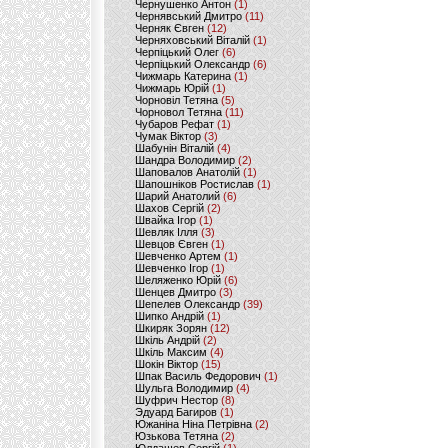
Чернушенко Антон
(1)
Чернявський Дмитро
(11)
Черняк Євген
(12)
Черняховський Віталій
(1)
Черпіцький Олег
(6)
Черпіцький Олександр
(6)
Чижмарь Катерина
(1)
Чижмарь Юрій
(1)
Чорновіл Тетяна
(5)
Чорновол Тетяна
(11)
Чубаров Рефат
(1)
Чумак Віктор
(3)
Шабунін Віталій
(4)
Шандра Володимир
(2)
Шаповалов Анатолій
(1)
Шапошніков Ростислав
(1)
Шарий Анатолий
(6)
Шахов Сергій
(2)
Швайка Ігор
(1)
Шевляк Ілля
(3)
Шевцов Євген
(1)
Шевченко Артем
(1)
Шевченко Ігор
(1)
Шеляженко Юрій
(6)
Шенцев Дмитро
(3)
Шепелев Олександр
(39)
Шипко Андрій
(1)
Шкиряк Зорян
(12)
Шкіль Андрій
(2)
Шкіль Максим
(4)
Шокін Віктор
(15)
Шпак Василь Федорович
(1)
Шульга Володимир
(4)
Шуфрич Нестор
(8)
Эдуард Багиров
(1)
Южаніна Ніна Петрівна
(2)
Юзькова Тетяна
(2)