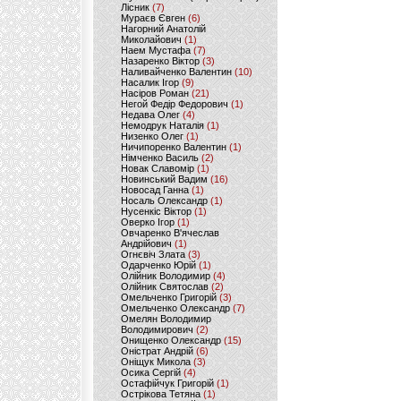
Лісник
(7)
Мураєв Євген
(6)
Нагорний Анатолій
Миколайович
(1)
Наем Мустафа
(7)
Назаренко Віктор
(3)
Наливайченко Валентин
(10)
Насалик Ігор
(9)
Насіров Роман
(21)
Негой Федір Федорович
(1)
Недава Олег
(4)
Немодрук Наталія
(1)
Низенко Олег
(1)
Ничипоренко Валентин
(1)
Німченко Василь
(2)
Новак Славомір
(1)
Новинський Вадим
(16)
Новосад Ганна
(1)
Носаль Олександр
(1)
Нусенкіс Віктор
(1)
Оверко Ігор
(1)
Овчаренко В'ячеслав
Андрійович
(1)
Огнєвіч Злата
(3)
Одарченко Юрій
(1)
Олійник Володимир
(4)
Олійник Святослав
(2)
Омельченко Григорій
(3)
Омельченко Олександр
(7)
Омелян Володимир
Володимирович
(2)
Онищенко Олександр
(15)
Оністрат Андрій
(6)
Оніщук Микола
(3)
Осика Сергій
(4)
Остафійчук Григорій
(1)
Острікова Тетяна
(1)