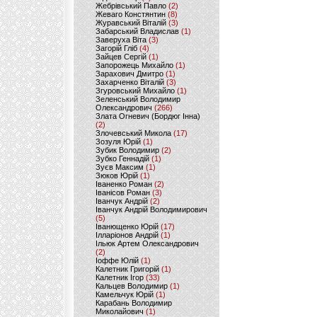
Жебрівський Павло
(2)
Жеваго Констянтин
(8)
Журавський Віталій
(3)
Забарський Владислав
(1)
Заверуха Віта
(3)
Загорій Гліб
(4)
Зайцев Сергій
(1)
Запорожець Михайло
(1)
Зарахович Дмитро
(1)
Захарченко Віталій
(3)
Згуровський Михайло
(1)
Зеленський Володимир
Олександрович
(266)
Злата Огневич (Бордюг Інна)
(2)
Злочевський Микола
(17)
Зозуля Юрій
(1)
Зубик Володимир
(2)
Зубко Геннадій
(1)
Зуєв Максим
(1)
Зюков Юрій
(1)
Іваненко Роман
(2)
Іванісов Роман
(3)
Іванчук Андрій
(2)
Іванчук Андрій Володимирович
(5)
Іванющенко Юрій
(17)
Ілларіонов Андрій
(1)
Ільюк Артем Олександрович
(2)
Іоффе Юлій
(1)
Калетник Григорій
(1)
Калетник Ігор
(33)
Кальцев Володимир
(1)
Камельчук Юрій
(1)
Карабань Володимир
Миколайович
(1)