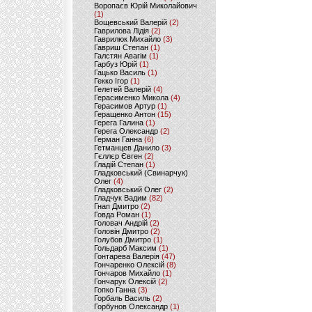
Воропаєв Юрій Миколайович
(1)
Вощевський Валерій
(2)
Гаврилова Лідія
(2)
Гаврилюк Михайло
(3)
Гавриш Степан
(1)
Галстян Авагім
(1)
Гарбуз Юрій
(1)
Гацько Василь
(1)
Гекко Ігор
(1)
Гелетей Валерій
(4)
Герасименко Микола
(4)
Герасимов Артур
(1)
Геращенко Антон
(15)
Герега Галина
(1)
Герега Олександр
(2)
Герман Ганна
(6)
Гетманцев Данило
(3)
Гєллєр Євген
(2)
Гладій Степан
(1)
Гладковський (Свинарчук)
Олег
(4)
Гладковський Олег
(2)
Гладчук Вадим
(82)
Гнап Дмитро
(2)
Говда Роман
(1)
Головач Андрій
(2)
Головін Дмитро
(2)
Голубов Дмитро
(1)
Гольдарб Максим
(1)
Гонтарева Валерія
(47)
Гончаренко Олексій
(8)
Гончаров Михайло
(1)
Гончарук Олексій
(2)
Гопко Ганна
(3)
Горбаль Василь
(2)
Горбунов Олександр
(1)