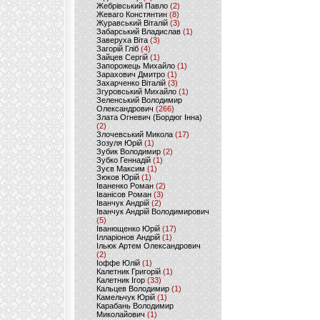
Жебрівський Павло
(2)
Жеваго Констянтин
(8)
Журавський Віталій
(3)
Забарський Владислав
(1)
Заверуха Віта
(3)
Загорій Гліб
(4)
Зайцев Сергій
(1)
Запорожець Михайло
(1)
Зарахович Дмитро
(1)
Захарченко Віталій
(3)
Згуровський Михайло
(1)
Зеленський Володимир
Олександрович
(266)
Злата Огневич (Бордюг Інна)
(2)
Злочевський Микола
(17)
Зозуля Юрій
(1)
Зубик Володимир
(2)
Зубко Геннадій
(1)
Зуєв Максим
(1)
Зюков Юрій
(1)
Іваненко Роман
(2)
Іванісов Роман
(3)
Іванчук Андрій
(2)
Іванчук Андрій Володимирович
(5)
Іванющенко Юрій
(17)
Ілларіонов Андрій
(1)
Ільюк Артем Олександрович
(2)
Іоффе Юлій
(1)
Калетник Григорій
(1)
Калетник Ігор
(33)
Кальцев Володимир
(1)
Камельчук Юрій
(1)
Карабань Володимир
Миколайович
(1)