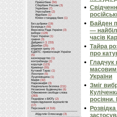
Приватбанк
(50)
Сбербанк России
(3)
Свідченн
Укрінбанк
(7)
Укрсоцбанк
(2)
російськ
Фідобанк
(1)
Юніон стандард банк
(1)
Байден п
Без рубрики
(19)
Безпредєл
(56)
— найбіл
Верховна Рада України
(3)
вибори
(128)
часів Ка
Герої України
(1)
гривня
(3)
Дайджест
(1 233)
Тайра ро
Дерибан
(25)
епідемія грипу
(4)
про кату
ЄДАПС: приватизація України
(5)
казнокрадство
(1)
Гладчук
контрабанда
(2)
корупція
(123)
Кримінал
(55)
масовим
Кутовий Тарас
(1)
Лохотрон
(5)
України
Луценківщина
(1)
Мафія
(32)
Наркомафія
(3)
Зміг виб
Національна безпека
(211)
Незаконне будівництво
(6)
Куліченк
Обмеження свободи слова
(283)
росіяни.
Педофіли з БЮТу
(2)
переслідування журналістів
(17)
Розвідка
Персоналії
(4 316)
застосув
Абдуллін Олександр
(3)