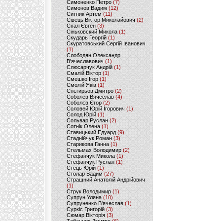
Симоненко Петро
(7)
Симонов Вадим
(12)
Ситник Артем
(11)
Сівець Віктор Миколайович
(2)
Сігал Євген
(3)
Сіньковский Микола
(1)
Скударь Георгій
(1)
Скуратовський Сергій Іванович
(1)
Слободян Олександр
В'ячеславович
(1)
Слюсарчук Андрій
(1)
Смалій Віктор
(1)
Смешко Ігор
(1)
Смолій Яків
(1)
Снєгирьов Дмитро
(2)
Соболев Вячеслав
(4)
Соболєв Єгор
(2)
Соловей Юрій Ігорович
(1)
Солод Юрій
(1)
Сольвар Руслан
(2)
Сотнік Олена
(1)
Ставицький Едуард
(9)
Стаднійчук Роман
(3)
Старикова Ганна
(1)
Стельмах Володимир
(2)
Стефанчук Микола
(1)
Стефанчук Руслан
(1)
Стець Юрій
(1)
Столар Вадим
(27)
Страшний Анатолій Андрійович
(1)
Струк Володимир
(1)
Супрун Уляна
(10)
Супруненко В'ячеслав
(1)
Суркіс Григорій
(3)
Сюмар Вікторія
(3)