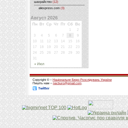
шахрайство
(12)
aliexpress.com
(3)
Август 2026
Пн
Вт
Ср
Чт
Пт
Сб
Вс
1
2
3
4
5
6
7
8
9
10
11
12
13
14
15
16
17
18
19
20
21
22
23
24
25
26
27
28
29
30
31
« Июл
Copyright © –
Національне Бюро Розслідувань України
Пишіть нам –
nacburo@gmail.com
.