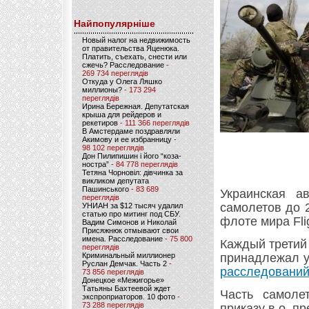
Найпопулярніше
Новый налог на недвижимость
от правительства Яценюка.
Платить, съехать, снести или
сжечь? Расследование
-
269 734 переглядів
Откуда у Олега Ляшко
миллионы?
- 173 294
переглядів
Ирина Бережная. Депутатская
крыша для рейдеров и
рекетиров
- 111 366 переглядів
В Амстердаме поздравляли
Акимову и ее избранницу
-
98 102 переглядів
Дон Пилипишин і його “коза-
ностра”
- 84 778 переглядів
Тетяна Чорновіл: дівчинка за
викликом депутата
Пашинського
- 83 689
Украинская а
переглядів
самолетов до 
УНИАН за $12 тысяч удалил
статью про митинг под СБУ.
флоте мира Flig
Вадим Симонов и Николай
Присяжнюк отмывают свои
имена. Расследование
- 75 800
Каждый третий 
переглядів
Криминальный миллионер
принадлежал у
Руслан Демчак. Часть 2
-
расследований
73 856 переглядів
Донецкое «Межигорье»
Татьяны Бахтеевой ждет
Часть самоле
экспроприаторов. 10 фото
-
73 288 переглядів
приказу в.о. п