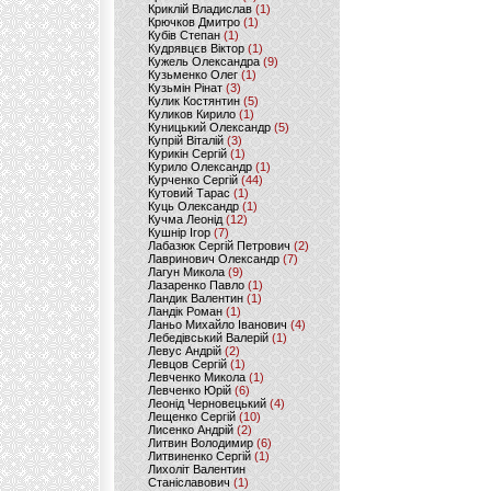
Криклій Владислав
(1)
Крючков Дмитро
(1)
Кубів Степан
(1)
Кудрявцєв Віктор
(1)
Кужель Олександра
(9)
Кузьменко Олег
(1)
Кузьмін Рінат
(3)
Кулик Костянтин
(5)
Куликов Кирило
(1)
Куницький Олександр
(5)
Купрій Віталій
(3)
Курикін Сергій
(1)
Курило Олександр
(1)
Курченко Сергій
(44)
Кутовий Тарас
(1)
Куць Олександр
(1)
Кучма Леонід
(12)
Кушнір Ігор
(7)
Лабазюк Сергій Петрович
(2)
Лавринович Олександр
(7)
Лагун Микола
(9)
Лазаренко Павло
(1)
Ландик Валентин
(1)
Ландік Роман
(1)
Ланьо Михайло Іванович
(4)
Лебедівський Валерій
(1)
Левус Андрій
(2)
Левцов Сергій
(1)
Левченко Микола
(1)
Левченко Юрій
(6)
Леонід Черновецький
(4)
Лещенко Сергій
(10)
Лисенко Андрій
(2)
Литвин Володимир
(6)
Литвиненко Сергій
(1)
Лихоліт Валентин
Станіславович
(1)