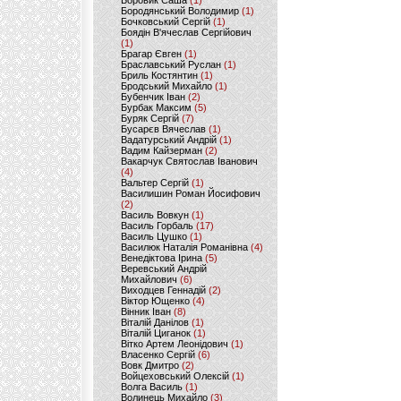
Боровик Саша
(1)
Бородянський Володимир
(1)
Бочковський Сергій
(1)
Боядін В'ячеслав Сергійович
(1)
Брагар Євген
(1)
Браславський Руслан
(1)
Бриль Костянтин
(1)
Бродський Михайло
(1)
Бубенчик Іван
(2)
Бурбак Максим
(5)
Буряк Сергій
(7)
Бусарєв Вячеслав
(1)
Вадатурський Андрій
(1)
Вадим Кайзерман
(2)
Вакарчук Святослав Іванович
(4)
Вальтер Сергій
(1)
Василишин Роман Йосифович
(2)
Василь Вовкун
(1)
Василь Горбаль
(17)
Василь Цушко
(1)
Василюк Наталія Романівна
(4)
Венедіктова Ірина
(5)
Веревський Андрій
Михайлович
(6)
Виходцев Геннадій
(2)
Віктор Ющенко
(4)
Вінник Іван
(8)
Віталій Данілов
(1)
Віталій Циганок
(1)
Вітко Артем Леонідович
(1)
Власенко Сергій
(6)
Вовк Дмитро
(2)
Войцеховський Олексій
(1)
Волга Василь
(1)
Волинець Михайло
(3)