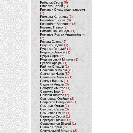
Рибалка Сергій
(6)
Рибалко Сергій
(1)
Римарук Олександр Іванович
(1)
Рожкова Катерина
(1)
Розенблат Борис
(3)
Розенблат Борислав
(8)
Розенко Павло
(2)
Романенко Геннадій
(1)
Романов Роман Анатолійович
(2)
Ротова Олена
(2)
Руденко Вадим
(1)
Руденко Геннадій
(1)
Руденко Олексій
(1)
Рудик Сергій
(6)
Рудьковський Микола
(1)
Руслан Арсірій
(1)
Рябчин Олексій
(1)
Саакашвілі Міхеіл
(28)
Савченко Надія
(50)
Савченко Олексій
(1)
Савчук Василь
(1)
Садовий Андрій
(3)
Сандлер Дмитро
(1)
Сапожко Ігор
(1)
Святаш Дмитро
(2)
Святослав Олійник
(2)
Севрюков Владислав
(1)
Семерак Остап
(1)
Семочко Сергій
(3)
Семченко Ольга
(1)
Сенченко Сергій
(1)
Середюк Олексій
(1)
Серпокрилов Віталій
(1)
Сивохо Сергій
(1)
Сивульський Микола
(2)