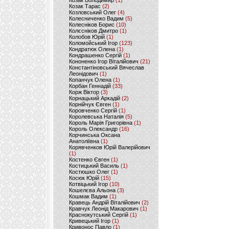
Козак Володимир
(1)
Козак Тарас
(2)
Козловський Олег
(4)
Колесниченко Вадим
(5)
Колесніков Борис
(10)
Колєсніков Дмитро
(1)
Колобов Юрій
(1)
Коломойський Ігор
(123)
Кондратюк Олена
(1)
Кондрашенко Сергій
(1)
Кононенко Ігор Віталійович
(21)
Константіновський Вячеслав
Леонідович
(1)
Копанчук Олена
(1)
Корбан Геннадій
(33)
Корж Віктор
(3)
Корнацький Аркадій
(2)
Корнійчук Євген
(1)
Коровченко Сергій
(1)
Королевська Наталія
(5)
Король Марія Григорівна
(1)
Король Олександр
(16)
Корчинська Оксана
Анатоліївна
(1)
Корявченков Юрій Валерійович
(1)
Костенко Євген
(1)
Костицький Василь
(1)
Костюшко Олег
(1)
Косюк Юрій
(15)
Котвіцький Ігор
(10)
Кошелєва Альона
(3)
Кошмак Вадим
(1)
Кравець Андрій Віталійович
(2)
Кравчук Леонід Макарович
(1)
Краснокутський Сергій
(1)
Кривецький Ігор
(1)
Кривонос Павло
(1)