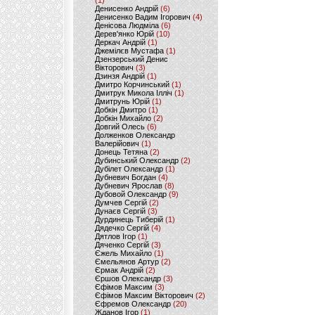
(1)
Денисенко Андрій
(6)
Денисенко Вадим Ігорович
(4)
Денісова Людміла
(6)
Дерев'янко Юрій
(10)
Деркач Андрій
(1)
Джемілєв Мустафа
(1)
Дзензерський Денис
Вікторович
(3)
Дзинзя Андрій
(1)
Дмитро Корчинський
(1)
Дмитрук Микола Ілліч
(1)
Дмитрунь Юрій
(1)
Добкін Дмитро
(1)
Добкін Михайло
(2)
Довгий Олесь
(6)
Долженков Олександр
Валерійович
(1)
Донець Тетяна
(2)
Дубинський Олександр
(2)
Дубілет Олександр
(1)
Дубневич Богдан
(4)
Дубневич Ярослав
(8)
Дубовой Олександр
(9)
Думчев Сергій
(2)
Дунаєв Сергій
(3)
Дурдинець Тиберій
(1)
Дядечко Сергій
(4)
Дятлов Ігор
(1)
Дяченко Сергій
(3)
Єжель Михайло
(1)
Ємельянов Артур
(2)
Єрмак Андрій
(2)
Єршов Олександр
(3)
Єфімов Максим
(3)
Єфімов Максим Вікторович
(2)
Єфремов Олександр
(20)
Жданов Ігор
(1)