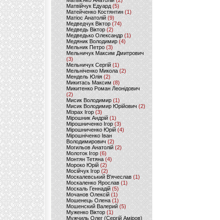
Матвієнко Анатолій
(2)
Матвійчук Едуард
(5)
Матейченко Костянтин
(1)
Матіос Анатолій
(9)
Медведчук Віктор
(74)
Медведь Віктор
(2)
Медведько Олександр
(1)
Медяник Володимир
(4)
Мельник Петро
(3)
Мельничук Максим Дмитрович
(3)
Мельничук Сергій
(1)
Мельніченко Микола
(2)
Мендель Юлія
(2)
Микитась Максим
(8)
Микитенко Роман Леонідович
(2)
Мисик Володимир
(1)
Мисик Володимир Юрійович
(2)
Мізрах Ігор
(3)
Мірошник Андрій
(1)
Мірошниченко Ігор
(3)
Мірошниченко Юрій
(4)
Мірошніченко Іван
Володимирович
(2)
Могильов Анатолій
(2)
Молоток Ігор
(6)
Монтян Тетяна
(4)
Мороко Юрій
(2)
Мосійчук Ігор
(2)
Москалевський В'ячеслав
(1)
Москаленко Ярослав
(1)
Москаль Геннадій
(5)
Мочанов Олексій
(1)
Мошенець Олена
(1)
Мошенский Валерий
(5)
Муженко Віктор
(1)
Мужчиль Олег (Сергій Аміров)