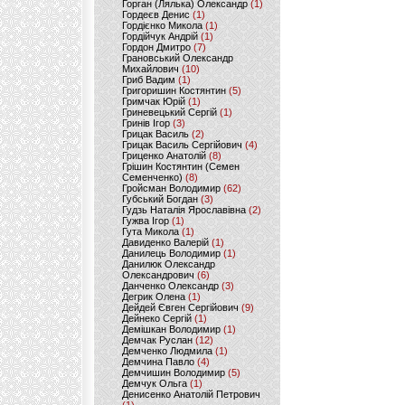
Горган (Лялька) Олександр
(1)
Гордеєв Денис
(1)
Гордієнко Микола
(1)
Гордійчук Андрій
(1)
Гордон Дмитро
(7)
Грановський Олександр
Михайлович
(10)
Гриб Вадим
(1)
Григоришин Костянтин
(5)
Гримчак Юрій
(1)
Гриневецький Сергій
(1)
Гринів Ігор
(3)
Грицак Василь
(2)
Грицак Василь Сергійович
(4)
Гриценко Анатолій
(8)
Грішин Костянтин (Семен
Семенченко)
(8)
Гройсман Володимир
(62)
Губський Богдан
(3)
Гудзь Наталія Ярославівна
(2)
Гужва Ігор
(1)
Гута Микола
(1)
Давиденко Валерій
(1)
Данилець Володимир
(1)
Данилюк Олександр
Олександрович
(6)
Данченко Олександр
(3)
Дегрик Олена
(1)
Дейдей Євген Сергійович
(9)
Дейнеко Сергій
(1)
Демішкан Володимир
(1)
Демчак Руслан
(12)
Демченко Людмила
(1)
Демчина Павло
(4)
Демчишин Володимир
(5)
Демчук Ольга
(1)
Денисенко Анатолій Петрович