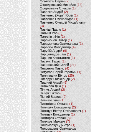
Осьмухін Сергій
(2)
Охендовський Михайло
(14)
Оцерклевич Олексій
(1)
Павелко Андрій
(2)
Павленко (Хорт) Юрій
(1)
Павленко Олександра
(1)
Павленко Олексій Михайлович
(3)
Павліш Павло
(1)
Палиця Ігор
(3)
Палютін Філіп
(1)
Парамонов Віктор
(1)
Парамонова Олександра
(1)
Парасюк Володимир
(4)
Парубій Андрій
(9)
Парцхаладзе Лев
(1)
Паршин Константин
(1)
Пастух Тарас
(1)
Пашинський Сергій
(71)
Петренко Павло
(4)
Петухов Сергій Ігорович
(1)
Пилипишин Віктор
(25)
Писарук Олександр
(2)
Пишний Андрій
(6)
Пімахова Діна
(1)
Пінчук Андрій
(2)
Пінчук Віктор
(6)
Пісний Василь
(2)
Плачков Іван
(1)
Плотнікова Оксана
(1)
Полищук Володимир
(2)
Поліщук Віктор Степанович
(1)
Поліщук Володимир
(1)
Полторак Степан
(3)
Поляков Максим
(7)
Понамарчук Дмитро
(1)
Пономарьов Олександр