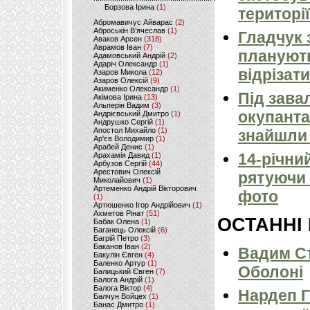
Борзова Ірина
(1)
території
Абромавичус Айварас
(2)
Аброськін В’ячеслав
(1)
Гладчук 
Аваков Арсен
(318)
Аврамов Іван
(7)
планують
Адамовський Андрій
(2)
Адаріч Олександр
(1)
відрізати
Азаров Микола
(12)
Азаров Олексій
(9)
Акименко Олександр
(1)
Під зава
Акімова Ірина
(13)
Альперін Вадим
(3)
окупанта
Андрієвський Дмитро
(1)
Андрушко Сергій
(1)
Апостол Михайло
(1)
знайшли 
Ар'єв Володимир
(1)
Арабей Денис
(1)
14-річни
Арахамія Давид
(1)
Арбузов Сергій
(44)
Арестович Олексій
рятуючи 
Миколайович
(1)
Артеменко Андрій Вікторович
фото
(1)
Артюшенко Ігор Андрійович
(1)
Ахметов Рінат
(51)
ОСТАННІ
Бабак Олена
(1)
Баганець Олексій
(6)
Багрій Петро
(3)
Баканов Іван
(2)
Вадим Ст
Бакулін Євген
(4)
Баленко Артур
(1)
Оболоні
Балицький Євген
(7)
Балога Андрій
(1)
Балога Віктор
(4)
Нардеп 
Балчун Войцех
(1)
Банас Дмитро
(1)