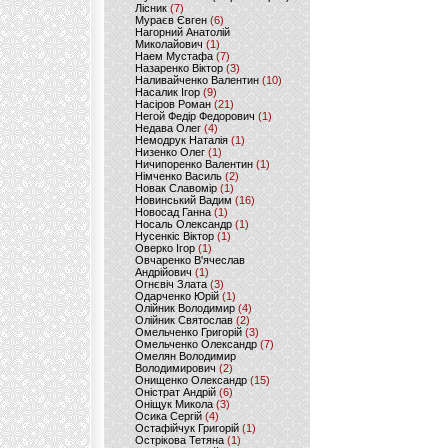
Лісник
(7)
Мураєв Євген
(6)
Нагорний Анатолій
Миколайович
(1)
Наем Мустафа
(7)
Назаренко Віктор
(3)
Наливайченко Валентин
(10)
Насалик Ігор
(9)
Насіров Роман
(21)
Негой Федір Федорович
(1)
Недава Олег
(4)
Немодрук Наталія
(1)
Низенко Олег
(1)
Ничипоренко Валентин
(1)
Німченко Василь
(2)
Новак Славомір
(1)
Новинський Вадим
(16)
Новосад Ганна
(1)
Носаль Олександр
(1)
Нусенкіс Віктор
(1)
Оверко Ігор
(1)
Овчаренко В'ячеслав
Андрійович
(1)
Огнєвіч Злата
(3)
Одарченко Юрій
(1)
Олійник Володимир
(4)
Олійник Святослав
(2)
Омельченко Григорій
(3)
Омельченко Олександр
(7)
Омелян Володимир
Володимирович
(2)
Онищенко Олександр
(15)
Оністрат Андрій
(6)
Оніщук Микола
(3)
Осика Сергій
(4)
Остафійчук Григорій
(1)
Острікова Тетяна
(1)