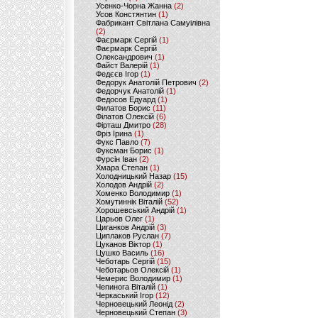
Усенко-Чорна Жанна
(2)
Усов Констянтин
(1)
Фабрикант Світлана Самуілівна
(2)
Фаєрмарк Сергій
(1)
Фаєрмарк Сергій
Олександрович
(1)
Файст Валерій
(1)
Федєєв Ігор
(1)
Федорук Анатолій Петрович
(2)
Федорчук Анатолій
(1)
Федосов Едуард
(1)
Филатов Борис
(11)
Філатов Олексій
(6)
Фірташ Дмитро
(28)
Фріз Ірина
(1)
Фукс Павло
(7)
Фуксман Борис
(1)
Фурсін Іван
(2)
Хмара Степан
(1)
Холодницький Назар
(15)
Холодов Андрій
(2)
Хоменко Володимир
(1)
Хомутиннік Віталій
(52)
Хорошевський Андрій
(1)
Царьов Олег
(1)
Циганков Андрій
(3)
Циплаков Руслан
(7)
Цуканов Віктор
(1)
Цушко Василь
(16)
Чеботарь Сергій
(15)
Чеботарьов Олексій
(1)
Чемерис Володимир
(1)
Чепинога Віталій
(1)
Черкаський Ігор
(12)
Черновецький Леонід
(2)
Черновецький Степан
(3)