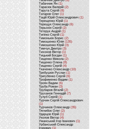
Табачник Дмитро
(6)
Табачник Ян
(1)
Тарасюк Валерій
(2)
Тарута Сергій
(8)
Татаров Олег
(1)
Тацій Юрій Олександрович
(1)
Терещенко Юрій
(1)
Терещук Олександр
(6)
Терьохін Сергій
(2)
Тетерук Андрій
(1)
Тигіпко Сергій
(1)
Тимонькін Борис
(2)
Тимошенко Юлія
(135)
Тимошенко Юрій
(3)
Тимчук Дмитро
(3)
Тихонов Віктор
(1)
Тицький Богдан
(1)
Тищенко Микола
(2)
Тищенко Олена
(8)
Тищенко Сергій
(4)
Ткаченко Олександр
(10)
Требушкін Руслан
(1)
Тригубенко Сергій
(6)
Трофименко Вадим
(1)
Троян Вадим
(6)
Труба Роман
(3)
Трубаров Віталій
(2)
Труханов Геннадій
(7)
Тулуб Сергій
(1)
Турчин Сергій Олександрович
(1)
Турчинов Олександр
(35)
Тягнибок Олег
(2)
Ударцов Юрій
(1)
Уколов Віктор
(4)
Уманський Ігор Іванович
(1)
Урбанський Олександр
Ігорович
(1)