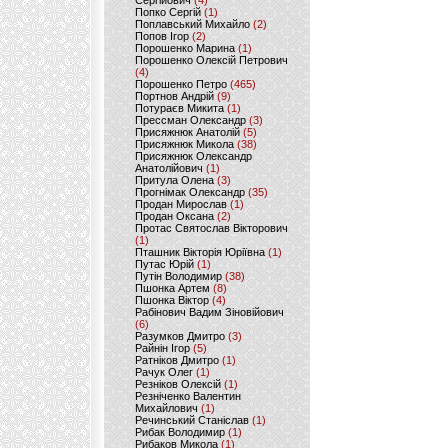
Сергійович
(4)
Попко Сергій
(1)
Поплавський Михайло
(2)
Попов Ігор
(2)
Порошенко Марина
(1)
Порошенко Олексій Петрович
(4)
Порошенко Петро
(465)
Портнов Андрій
(9)
Потураєв Микита
(1)
Прессман Олександр
(3)
Присяжнюк Анатолій
(5)
Присяжнюк Микола
(38)
Присяжнюк Олександр
Анатолійович
(1)
Притула Олена
(3)
Прогнімак Олександр
(35)
Продан Мирослав
(1)
Продан Оксана
(2)
Протас Святослав Вікторович
(1)
Пташник Вікторія Юріївна
(1)
Путас Юрій
(1)
Путін Володимир
(38)
Пшонка Артем
(8)
Пшонка Віктор
(4)
Рабінович Вадим Зіновійович
(6)
Разумков Дмитро
(3)
Райнін Ігор
(5)
Ратніков Дмитро
(1)
Рачук Олег
(1)
Резніков Олексій
(1)
Резніченко Валентин
Михайлович
(1)
Речинський Станіслав
(1)
Рибак Володимир
(1)
Рибаков Микола
(1)