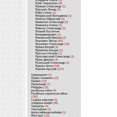
Юлдашев Сергій
(1)
Юлія Тимошенко
(8)
Юраков Олександр
(1)
Юрушев Леонід
(3)
Юфа Семен
(1)
Яворівський Володимир
(1)
Якибчук Мирослав
(5)
Якименко Олександр
(3)
Якименко Олена
(1)
Якімчук Олександр
(1)
Яловий Костянтин
Володимирович
(1)
Янковський Микола
(2)
Янукович Віктор
(64)
Янукович Олександр
(20)
Ярема Віталій
(4)
Яременко Богдан
(1)
Яресько Наталія
(1)
Ярославський Олександр
(3)
Ярош Дмитро
(4)
Ясинський Олександр
(1)
Яценко Антон
(58)
Яценюк Арсеній
(147)
покращення
(1)
Права человека
(13)
Приват
(13)
Провокація
(7)
Рейдери
(15)
російська гебня
(8)
Російсько-українська війна
(793)
Судова корупція
(4)
тендерна мафія
(36)
Тероризм
(4)
Укрсоцбанк
(3)
фальсифікація виборів
(1)
Фокстрот
(13)