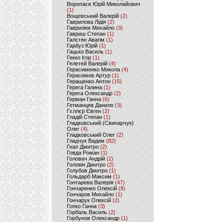
Воропаєв Юрій Миколайович
(1)
Вощевський Валерій
(2)
Гаврилова Лідія
(2)
Гаврилюк Михайло
(3)
Гавриш Степан
(1)
Галстян Авагім
(1)
Гарбуз Юрій
(1)
Гацько Василь
(1)
Гекко Ігор
(1)
Гелетей Валерій
(4)
Герасименко Микола
(4)
Герасимов Артур
(1)
Геращенко Антон
(15)
Герега Галина
(1)
Герега Олександр
(2)
Герман Ганна
(6)
Гетманцев Данило
(3)
Гєллєр Євген
(2)
Гладій Степан
(1)
Гладковський (Свинарчук)
Олег
(4)
Гладковський Олег
(2)
Гладчук Вадим
(82)
Гнап Дмитро
(2)
Говда Роман
(1)
Головач Андрій
(2)
Головін Дмитро
(2)
Голубов Дмитро
(1)
Гольдарб Максим
(1)
Гонтарева Валерія
(47)
Гончаренко Олексій
(8)
Гончаров Михайло
(1)
Гончарук Олексій
(2)
Гопко Ганна
(3)
Горбаль Василь
(2)
Горбунов Олександр
(1)