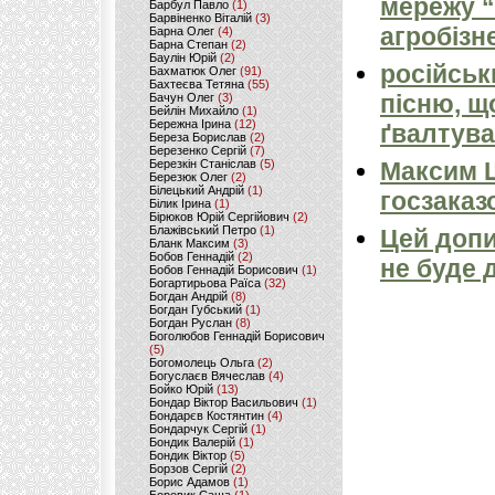
мережу “
Барбул Павло
(1)
Барвіненко Віталій
(3)
агробізн
Барна Олег
(4)
Барна Степан
(2)
Баулін Юрій
(2)
російськ
Бахматюк Олег
(91)
Бахтеєва Тетяна
(55)
пісню, щ
Бачун Олег
(3)
Бейлін Михайло
(1)
Бережна Ірина
(12)
ґвалтува
Береза Борислав
(2)
Березенко Сергій
(7)
Березкін Станіслав
(5)
Максим 
Березюк Олег
(2)
Білецький Андрій
(1)
госзаказ
Білик Ірина
(1)
Бірюков Юрій Сергійович
(2)
Блажівський Петро
(1)
Цей допи
Бланк Максим
(3)
Бобов Геннадій
(2)
не буде 
Бобов Геннадій Борисович
(1)
Богартирьова Раїса
(32)
Богдан Андрій
(8)
Богдан Губський
(1)
Богдан Руслан
(8)
Боголюбов Геннадій Борисович
(5)
Богомолець Ольга
(2)
Богуслаєв Вячеслав
(4)
Бойко Юрій
(13)
Бондар Віктор Васильович
(1)
Бондарєв Костянтин
(4)
Бондарчук Сергій
(1)
Бондик Валерій
(1)
Бондик Віктор
(5)
Борзов Сергiй
(2)
Борис Адамов
(1)