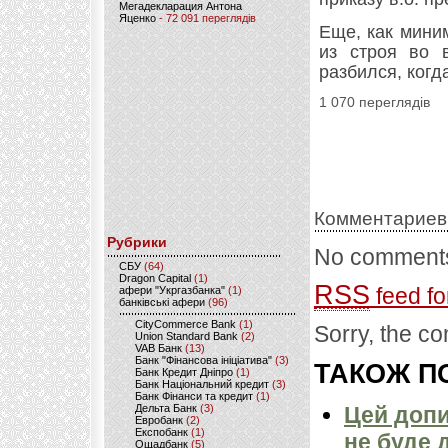
Мегадекларация Антона
Яценко
- 72 091 переглядів
Еще, как мини
из строя во 
разбился, когд
1 070 переглядів
Комментариев
Рубрики
No comments
CБУ
(64)
Dragon Capital
(1)
RSS
feed fo
афери "Укргазбанка"
(1)
банківські афери
(96)
CityCommerce Bank
(1)
Sorry, the co
Union Standard Bank
(2)
VAB Банк
(13)
Банк "Фінансова ініціатива"
(3)
ТАКОЖ ПО
Банк Кредит Дніпро
(1)
Банк Національний кредит
(3)
Банк Фінанси та кредит
(1)
Дельта Банк
(3)
Цей допи
Евробанк
(2)
Експобанк
(1)
не буде 
Ощадбанк
(5)