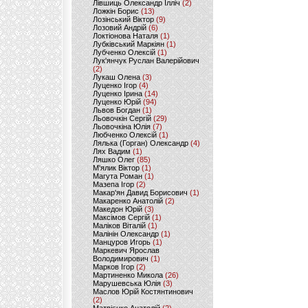
Лівшиць Олександр Ілліч
(2)
Ложкін Борис
(13)
Лозінський Віктор
(9)
Лозовий Андрій
(6)
Локтіонова Наталя
(1)
Лубківський Маркіян
(1)
Лубченко Олексій
(1)
Лук'янчук Руслан Валерійович
(2)
Лукаш Олена
(3)
Луценко Ігор
(4)
Луценко Ірина
(14)
Луценко Юрій
(94)
Львов Богдан
(1)
Льовочкін Сергій
(29)
Льовочкіна Юлія
(7)
Любченко Олексій
(1)
Лялька (Горган) Олександр
(4)
Лях Вадим
(1)
Ляшко Олег
(85)
М'ялик Віктор
(1)
Магута Роман
(1)
Мазепа Ігор
(2)
Макар'ян Давид Борисович
(1)
Макаренко Анатолій
(2)
Македон Юрій
(3)
Максімов Сергій
(1)
Маліков Віталій
(1)
Малінін Олександр
(1)
Манцуров Игорь
(1)
Маркевич Ярослав
Володимирович
(1)
Марков Ігор
(2)
Мартиненко Микола
(26)
Марушевська Юлія
(3)
Маслов Юрій Костянтинович
(2)