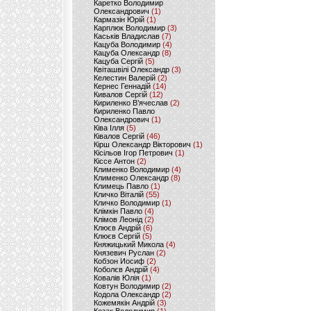
Каретко Володимир
Олександрович
(1)
Кармазін Юрій
(1)
Карплюк Володимир
(3)
Каськів Владислав
(7)
Кацуба Володимир
(4)
Кацуба Олександр
(8)
Кацуба Сергій
(5)
Квіташвілі Олександр
(3)
Келестин Валерій
(2)
Кернес Геннадій
(14)
Кивалов Сергій
(12)
Кириленко В’ячеслав
(2)
Кириленко Павло
Олександрович
(1)
Ківа Ілля
(5)
Ківалов Сергій
(46)
Кірш Олександр Вікторович
(1)
Кісільов Ігор Петрович
(1)
Кіссе Антон
(2)
Клименко Володимир
(4)
Клименко Олександр
(8)
Климець Павло
(1)
Кличко Віталій
(55)
Кличко Володимир
(1)
Клімкін Павло
(4)
Клімов Леонід
(2)
Клюєв Андрій
(6)
Клюєв Сергій
(5)
Княжицький Микола
(4)
Князевич Руслан
(2)
Кобзон Иосиф
(2)
Коболєв Андрій
(4)
Ковалів Юлія
(1)
Ковтун Володимир
(2)
Кодола Олександр
(2)
Кожемякін Андрій
(3)