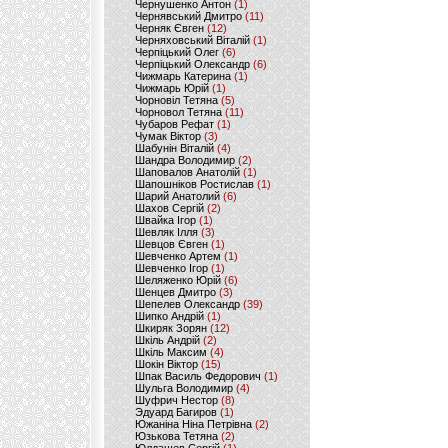
Чернушенко Антон
(1)
Чернявський Дмитро
(11)
Черняк Євген
(12)
Черняховський Віталій
(1)
Черпіцький Олег
(6)
Черпіцький Олександр
(6)
Чижмарь Катерина
(1)
Чижмарь Юрій
(1)
Чорновіл Тетяна
(5)
Чорновол Тетяна
(11)
Чубаров Рефат
(1)
Чумак Віктор
(3)
Шабунін Віталій
(4)
Шандра Володимир
(2)
Шаповалов Анатолій
(1)
Шапошніков Ростислав
(1)
Шарий Анатолий
(6)
Шахов Сергій
(2)
Швайка Ігор
(1)
Шевляк Ілля
(3)
Шевцов Євген
(1)
Шевченко Артем
(1)
Шевченко Ігор
(1)
Шеляженко Юрій
(6)
Шенцев Дмитро
(3)
Шепелев Олександр
(39)
Шипко Андрій
(1)
Шкиряк Зорян
(12)
Шкіль Андрій
(2)
Шкіль Максим
(4)
Шокін Віктор
(15)
Шпак Василь Федорович
(1)
Шульга Володимир
(4)
Шуфрич Нестор
(8)
Эдуард Багиров
(1)
Южаніна Ніна Петрівна
(2)
Юзькова Тетяна
(2)