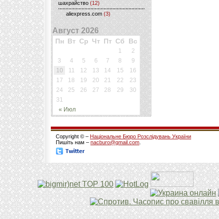
шахрайство
(12)
aliexpress.com
(3)
Август 2026
Пн
Вт
Ср
Чт
Пт
Сб
Вс
1
2
3
4
5
6
7
8
9
10
11
12
13
14
15
16
17
18
19
20
21
22
23
24
25
26
27
28
29
30
31
« Июл
Copyright © –
Національне Бюро Розслідувань України
Пишіть нам –
nacburo@gmail.com
.