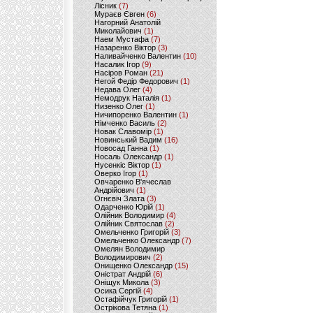
Лісник
(7)
Мураєв Євген
(6)
Нагорний Анатолій
Миколайович
(1)
Наем Мустафа
(7)
Назаренко Віктор
(3)
Наливайченко Валентин
(10)
Насалик Ігор
(9)
Насіров Роман
(21)
Негой Федір Федорович
(1)
Недава Олег
(4)
Немодрук Наталія
(1)
Низенко Олег
(1)
Ничипоренко Валентин
(1)
Німченко Василь
(2)
Новак Славомір
(1)
Новинський Вадим
(16)
Новосад Ганна
(1)
Носаль Олександр
(1)
Нусенкіс Віктор
(1)
Оверко Ігор
(1)
Овчаренко В'ячеслав
Андрійович
(1)
Огнєвіч Злата
(3)
Одарченко Юрій
(1)
Олійник Володимир
(4)
Олійник Святослав
(2)
Омельченко Григорій
(3)
Омельченко Олександр
(7)
Омелян Володимир
Володимирович
(2)
Онищенко Олександр
(15)
Оністрат Андрій
(6)
Оніщук Микола
(3)
Осика Сергій
(4)
Остафійчук Григорій
(1)
Острікова Тетяна
(1)