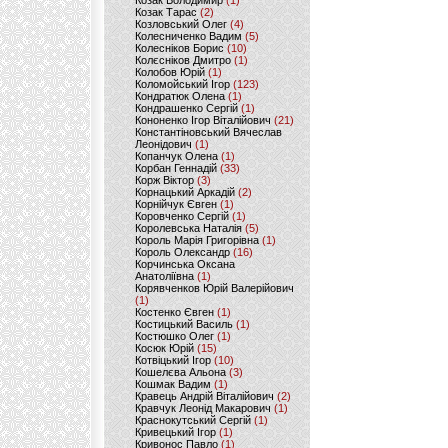
Козак Володимир
(1)
Козак Тарас
(2)
Козловський Олег
(4)
Колесниченко Вадим
(5)
Колесніков Борис
(10)
Колєсніков Дмитро
(1)
Колобов Юрій
(1)
Коломойський Ігор
(123)
Кондратюк Олена
(1)
Кондрашенко Сергій
(1)
Кононенко Ігор Віталійович
(21)
Константіновський Вячеслав
Леонідович
(1)
Копанчук Олена
(1)
Корбан Геннадій
(33)
Корж Віктор
(3)
Корнацький Аркадій
(2)
Корнійчук Євген
(1)
Коровченко Сергій
(1)
Королевська Наталія
(5)
Король Марія Григорівна
(1)
Король Олександр
(16)
Корчинська Оксана
Анатоліївна
(1)
Корявченков Юрій Валерійович
(1)
Костенко Євген
(1)
Костицький Василь
(1)
Костюшко Олег
(1)
Косюк Юрій
(15)
Котвіцький Ігор
(10)
Кошелєва Альона
(3)
Кошмак Вадим
(1)
Кравець Андрій Віталійович
(2)
Кравчук Леонід Макарович
(1)
Краснокутський Сергій
(1)
Кривецький Ігор
(1)
Кривонос Павло
(1)