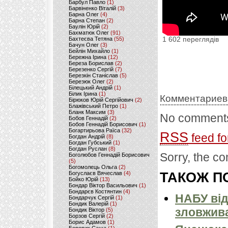
Барбул Павло
(1)
Барвіненко Віталій
(3)
Барна Олег
(4)
Барна Степан
(2)
Баулін Юрій
(2)
Бахматюк Олег
(91)
1 602 переглядів
Бахтеєва Тетяна
(55)
Бачун Олег
(3)
Бейлін Михайло
(1)
Бережна Ірина
(12)
Береза Борислав
(2)
Березенко Сергій
(7)
Березкін Станіслав
(5)
Березюк Олег
(2)
Білецький Андрій
(1)
Білик Ірина
(1)
Комментариев
Бірюков Юрій Сергійович
(2)
Блажівський Петро
(1)
Бланк Максим
(3)
No comments
Бобов Геннадій
(2)
Бобов Геннадій Борисович
(1)
Богартирьова Раїса
(32)
RSS
feed fo
Богдан Андрій
(8)
Богдан Губський
(1)
Богдан Руслан
(8)
Sorry, the co
Боголюбов Геннадій Борисович
(5)
Богомолець Ольга
(2)
ТАКОЖ ПО
Богуслаєв Вячеслав
(4)
Бойко Юрій
(13)
Бондар Віктор Васильович
(1)
Бондарєв Костянтин
(4)
НАБУ від
Бондарчук Сергій
(1)
Бондик Валерій
(1)
зловжива
Бондик Віктор
(5)
Борзов Сергiй
(2)
Борис Адамов
(1)