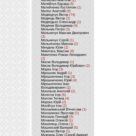
Матвієнко Анатолій
(2)
Матвійчук Едуард
(5)
Матейченко Костянтин
(1)
Матіос Анатолій
(9)
Медведчук Віктор
(74)
Медведь Віктор
(2)
Медведько Олександр
(1)
Медяник Володимир
(4)
Мельник Петро
(3)
Мельничук Максим Дмитрович
(3)
Мельничук Сергій
(1)
Мельніченко Микола
(2)
Мендель Юлія
(2)
Микитась Максим
(8)
Микитенко Роман Леонідович
(2)
Мисик Володимир
(1)
Мисик Володимир Юрійович
(2)
Мізрах Ігор
(3)
Мірошник Андрій
(1)
Мірошниченко Ігор
(3)
Мірошниченко Юрій
(4)
Мірошніченко Іван
Володимирович
(2)
Могильов Анатолій
(2)
Молоток Ігор
(6)
Монтян Тетяна
(4)
Мороко Юрій
(2)
Мосійчук Ігор
(2)
Москалевський В'ячеслав
(1)
Москаленко Ярослав
(1)
Москаль Геннадій
(5)
Мочанов Олексій
(1)
Мошенець Олена
(1)
Мошенский Валерий
(5)
Муженко Віктор
(1)
Мужчиль Олег (Сергій Аміров)