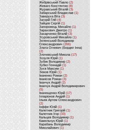
Жебрівський Павло
(2)
Жеваго Констянтин
(8)
Журавський Віталій
(3)
Забарський Владислав
(1)
Заверуха Віта
(3)
Загорій Гліб
(4)
Зайцев Сергій
(1)
Запорожець Михайло
(1)
Зарахович Дмитро
(1)
Захарченко Віталій
(3)
Згуровський Михайло
(1)
Зеленський Володимир
Олександрович
(266)
Злата Огневич (Бордюг Інна)
(2)
Злочевський Микола
(17)
Зозуля Юрій
(1)
Зубик Володимир
(2)
Зубко Геннадій
(1)
Зуєв Максим
(1)
Зюков Юрій
(1)
Іваненко Роман
(2)
Іванісов Роман
(3)
Іванчук Андрій
(2)
Іванчук Андрій Володимирович
(5)
Іванющенко Юрій
(17)
Ілларіонов Андрій
(1)
Ільюк Артем Олександрович
(2)
Іоффе Юлій
(1)
Калетник Григорій
(1)
Калетник Ігор
(33)
Кальцев Володимир
(1)
Камельчук Юрій
(1)
Карабань Володимир
Миколайович
(1)