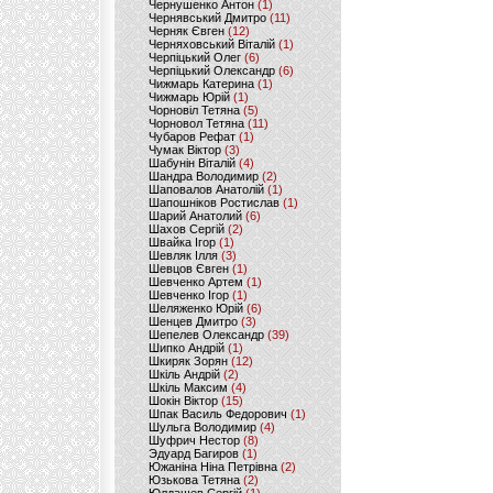
Чернушенко Антон
(1)
Чернявський Дмитро
(11)
Черняк Євген
(12)
Черняховський Віталій
(1)
Черпіцький Олег
(6)
Черпіцький Олександр
(6)
Чижмарь Катерина
(1)
Чижмарь Юрій
(1)
Чорновіл Тетяна
(5)
Чорновол Тетяна
(11)
Чубаров Рефат
(1)
Чумак Віктор
(3)
Шабунін Віталій
(4)
Шандра Володимир
(2)
Шаповалов Анатолій
(1)
Шапошніков Ростислав
(1)
Шарий Анатолий
(6)
Шахов Сергій
(2)
Швайка Ігор
(1)
Шевляк Ілля
(3)
Шевцов Євген
(1)
Шевченко Артем
(1)
Шевченко Ігор
(1)
Шеляженко Юрій
(6)
Шенцев Дмитро
(3)
Шепелев Олександр
(39)
Шипко Андрій
(1)
Шкиряк Зорян
(12)
Шкіль Андрій
(2)
Шкіль Максим
(4)
Шокін Віктор
(15)
Шпак Василь Федорович
(1)
Шульга Володимир
(4)
Шуфрич Нестор
(8)
Эдуард Багиров
(1)
Южаніна Ніна Петрівна
(2)
Юзькова Тетяна
(2)