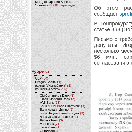
Мегадекларация Антона
Яценко
- 72 091 переглядів
Об этом рас
сообщает
sprot
В Генпрокурат
статье 368 (По
Письмо с треб
депутаты Иг
несколько мес
$6 млн. сор
согласованию 
Рубрики
CБУ
(64)
Dragon Capital
(1)
афери "Укргазбанка"
(1)
банківські афери
(96)
CityCommerce Bank
(1)
Union Standard Bank
(2)
VAB Банк
(13)
Банк "Фінансова ініціатива"
(3)
Банк Кредит Дніпро
(1)
Банк Національний кредит
(3)
Банк Фінанси та кредит
(1)
Дельта Банк
(3)
Евробанк
(2)
Експобанк
(1)
Ощадбанк
(5)