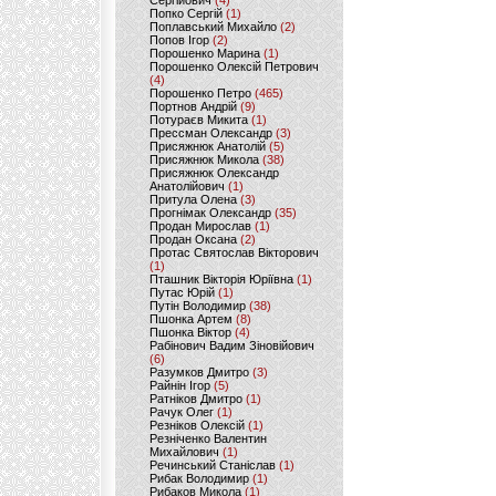
Сергійович
(4)
Попко Сергій
(1)
Поплавський Михайло
(2)
Попов Ігор
(2)
Порошенко Марина
(1)
Порошенко Олексій Петрович
(4)
Порошенко Петро
(465)
Портнов Андрій
(9)
Потураєв Микита
(1)
Прессман Олександр
(3)
Присяжнюк Анатолій
(5)
Присяжнюк Микола
(38)
Присяжнюк Олександр
Анатолійович
(1)
Притула Олена
(3)
Прогнімак Олександр
(35)
Продан Мирослав
(1)
Продан Оксана
(2)
Протас Святослав Вікторович
(1)
Пташник Вікторія Юріївна
(1)
Путас Юрій
(1)
Путін Володимир
(38)
Пшонка Артем
(8)
Пшонка Віктор
(4)
Рабінович Вадим Зіновійович
(6)
Разумков Дмитро
(3)
Райнін Ігор
(5)
Ратніков Дмитро
(1)
Рачук Олег
(1)
Резніков Олексій
(1)
Резніченко Валентин
Михайлович
(1)
Речинський Станіслав
(1)
Рибак Володимир
(1)
Рибаков Микола
(1)