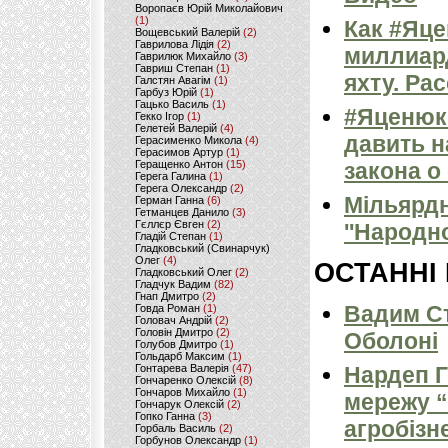
Воропаєв Юрій Миколайович
(1)
Как #Яце
Вощевський Валерій
(2)
Гаврилова Лідія
(2)
миллиар
Гаврилюк Михайло
(3)
Гавриш Степан
(1)
яхту. Ра
Галстян Авагім
(1)
Гарбуз Юрій
(1)
Гацько Василь
(1)
#Яценюк 
Гекко Ігор
(1)
Гелетей Валерій
(4)
давить н
Герасименко Микола
(4)
Герасимов Артур
(1)
закона о
Геращенко Антон
(15)
Герега Галина
(1)
Герега Олександр
(2)
Мільярдн
Герман Ганна
(6)
Гетманцев Данило
(3)
Гєллєр Євген
(2)
''Народн
Гладій Степан
(1)
Гладковський (Свинарчук)
Олег
(4)
ОСТАННІ
Гладковський Олег
(2)
Гладчук Вадим
(82)
Гнап Дмитро
(2)
Вадим Ст
Говда Роман
(1)
Головач Андрій
(2)
Головін Дмитро
(2)
Оболоні
Голубов Дмитро
(1)
Гольдарб Максим
(1)
Нардеп 
Гонтарева Валерія
(47)
Гончаренко Олексій
(8)
Гончаров Михайло
(1)
мережу “
Гончарук Олексій
(2)
Гопко Ганна
(3)
агробізн
Горбаль Василь
(2)
Горбунов Олександр
(1)