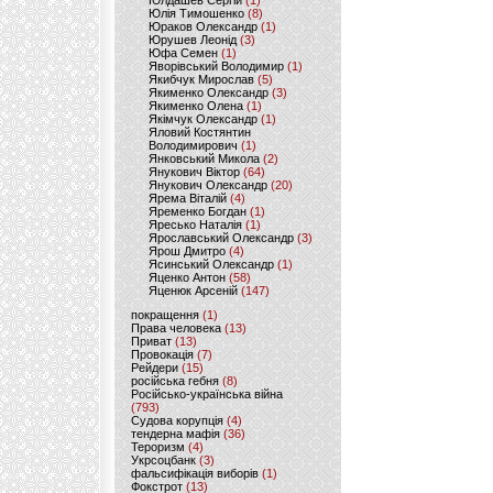
Юлдашев Сергій
(1)
Юлія Тимошенко
(8)
Юраков Олександр
(1)
Юрушев Леонід
(3)
Юфа Семен
(1)
Яворівський Володимир
(1)
Якибчук Мирослав
(5)
Якименко Олександр
(3)
Якименко Олена
(1)
Якімчук Олександр
(1)
Яловий Костянтин
Володимирович
(1)
Янковський Микола
(2)
Янукович Віктор
(64)
Янукович Олександр
(20)
Ярема Віталій
(4)
Яременко Богдан
(1)
Яресько Наталія
(1)
Ярославський Олександр
(3)
Ярош Дмитро
(4)
Ясинський Олександр
(1)
Яценко Антон
(58)
Яценюк Арсеній
(147)
покращення
(1)
Права человека
(13)
Приват
(13)
Провокація
(7)
Рейдери
(15)
російська гебня
(8)
Російсько-українська війна
(793)
Судова корупція
(4)
тендерна мафія
(36)
Тероризм
(4)
Укрсоцбанк
(3)
фальсифікація виборів
(1)
Фокстрот
(13)