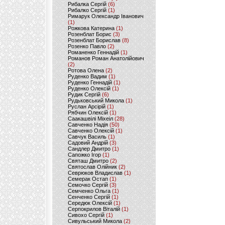
Рибалка Сергій
(6)
Рибалко Сергій
(1)
Римарук Олександр Іванович
(1)
Рожкова Катерина
(1)
Розенблат Борис
(3)
Розенблат Борислав
(8)
Розенко Павло
(2)
Романенко Геннадій
(1)
Романов Роман Анатолійович
(2)
Ротова Олена
(2)
Руденко Вадим
(1)
Руденко Геннадій
(1)
Руденко Олексій
(1)
Рудик Сергій
(6)
Рудьковський Микола
(1)
Руслан Арсірій
(1)
Рябчин Олексій
(1)
Саакашвілі Міхеіл
(28)
Савченко Надія
(50)
Савченко Олексій
(1)
Савчук Василь
(1)
Садовий Андрій
(3)
Сандлер Дмитро
(1)
Сапожко Ігор
(1)
Святаш Дмитро
(2)
Святослав Олійник
(2)
Севрюков Владислав
(1)
Семерак Остап
(1)
Семочко Сергій
(3)
Семченко Ольга
(1)
Сенченко Сергій
(1)
Середюк Олексій
(1)
Серпокрилов Віталій
(1)
Сивохо Сергій
(1)
Сивульський Микола
(2)