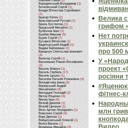
Яценюка 
Боровик Саша
(1)
Бородянський Володимир
(1)
відмиван
Бочковський Сергій
(1)
Боядін В'ячеслав Сергійович
(1)
Велика с
Брагар Євген
(1)
Браславський Руслан
(1)
грифом «
Бриль Костянтин
(1)
Бродський Михайло
(1)
Бубенчик Іван
(2)
Нет потр
Бурбак Максим
(5)
Буряк Сергій
(7)
Бусарєв Вячеслав
(1)
украинск
Вадатурський Андрій
(1)
Вадим Кайзерман
(2)
про 500 
Вакарчук Святослав Іванович
(4)
Вальтер Сергій
(1)
У «Народ
Василишин Роман Йосифович
(2)
проект «
Василь Вовкун
(1)
Василь Горбаль
(17)
росіяни 
Василь Цушко
(1)
Василюк Наталія Романівна
(4)
Венедіктова Ірина
(5)
#Яценюк 
Веревський Андрій
Михайлович
(6)
фітнес-к
Виходцев Геннадій
(2)
Віктор Ющенко
(4)
Вінник Іван
(8)
Народны
Віталій Данілов
(1)
Віталій Циганок
(1)
млн грив
Вітко Артем Леонідович
(1)
Власенко Сергій
(6)
Вовк Дмитро
(2)
кнопкода
Войцеховський Олексій
(1)
Волга Василь
(1)
Видео
Волинець Михайло
(3)