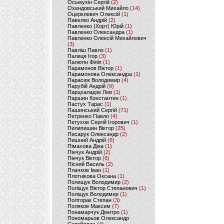
Осьмухін Сергій
(2)
Охендовський Михайло
(14)
Оцерклевич Олексій
(1)
Павелко Андрій
(2)
Павленко (Хорт) Юрій
(1)
Павленко Олександра
(1)
Павленко Олексій Михайлович
(3)
Павліш Павло
(1)
Палиця Ігор
(3)
Палютін Філіп
(1)
Парамонов Віктор
(1)
Парамонова Олександра
(1)
Парасюк Володимир
(4)
Парубій Андрій
(9)
Парцхаладзе Лев
(1)
Паршин Константин
(1)
Пастух Тарас
(1)
Пашинський Сергій
(71)
Петренко Павло
(4)
Петухов Сергій Ігорович
(1)
Пилипишин Віктор
(25)
Писарук Олександр
(2)
Пишний Андрій
(6)
Пімахова Діна
(1)
Пінчук Андрій
(2)
Пінчук Віктор
(6)
Пісний Василь
(2)
Плачков Іван
(1)
Плотнікова Оксана
(1)
Полищук Володимир
(2)
Поліщук Віктор Степанович
(1)
Поліщук Володимир
(1)
Полторак Степан
(3)
Поляков Максим
(7)
Понамарчук Дмитро
(1)
Пономарьов Олександр