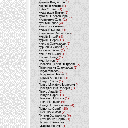
Криклій Владислав
(1)
Крючков Дмитро
(1)
Кубів Степан
(1)
Кудрявцєв Віктор
(1)
Кужель Олександра
(9)
Кузьменко Олег
(1)
Кузьмін Рінат
(3)
Кулик Костянтин
(5)
Куликов Кирило
(1)
Куницький Олександр
(5)
Купрій Віталій
(3)
Курикін Сергій
(1)
Курило Олександр
(1)
Курченко Сергій
(44)
Кутовий Тарас
(1)
Куць Олександр
(1)
Кучма Леонід
(12)
Кушнір Ігор
(7)
Лабазюк Сергій Петрович
(2)
Лавринович Олександр
(7)
Лагун Микола
(9)
Лазаренко Павло
(1)
Ландик Валентин
(1)
Ландік Роман
(1)
Ланьо Михайло Іванович
(4)
Лебедівський Валерій
(1)
Левус Андрій
(2)
Левцов Сергій
(1)
Левченко Микола
(1)
Левченко Юрій
(6)
Леонід Черновецький
(4)
Лещенко Сергій
(10)
Лисенко Андрій
(2)
Литвин Володимир
(6)
Литвиненко Сергій
(1)
Лихоліт Валентин
Станіславович
(1)