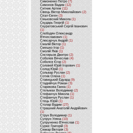
Симоненко Петро
(7)
Симонов Вадим
(12)
Ситник Артем
(11)
Сівець Віктор Миколайович
(2)
Сігал Євген
(3)
Сіньковский Микола
(1)
Скударь Георгій
(1)
Скуратовський Сергій Іванович
(1)
Слободян Олександр
В'ячеславович
(1)
Слюсарчук Андрій
(1)
Смалій Віктор
(1)
Смешко Ігор
(1)
Смолій Яків
(1)
Снєгирьов Дмитро
(2)
Соболев Вячеслав
(4)
Соболєв Єгор
(2)
Соловей Юрій Ігорович
(1)
Солод Юрій
(1)
Сольвар Руслан
(2)
Сотнік Олена
(1)
Ставицький Едуард
(9)
Стаднійчук Роман
(3)
Старикова Ганна
(1)
Стельмах Володимир
(2)
Стефанчук Микола
(1)
Стефанчук Руслан
(1)
Стець Юрій
(1)
Столар Вадим
(27)
Страшний Анатолій Андрійович
(1)
Струк Володимир
(1)
Супрун Уляна
(10)
Супруненко В'ячеслав
(1)
Суркіс Григорій
(3)
Сюмар Вікторія
(3)