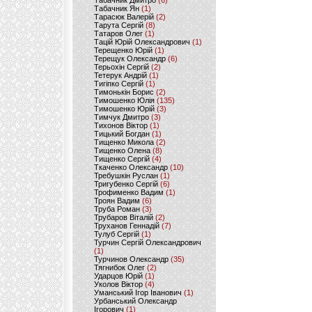
Табачник Дмитро
(6)
Табачник Ян
(1)
Тарасюк Валерій
(2)
Тарута Сергій
(8)
Татаров Олег
(1)
Тацій Юрій Олександрович
(1)
Терещенко Юрій
(1)
Терещук Олександр
(6)
Терьохін Сергій
(2)
Тетерук Андрій
(1)
Тигіпко Сергій
(1)
Тимонькін Борис
(2)
Тимошенко Юлія
(135)
Тимошенко Юрій
(3)
Тимчук Дмитро
(3)
Тихонов Віктор
(1)
Тицький Богдан
(1)
Тищенко Микола
(2)
Тищенко Олена
(8)
Тищенко Сергій
(4)
Ткаченко Олександр
(10)
Требушкін Руслан
(1)
Тригубенко Сергій
(6)
Трофименко Вадим
(1)
Троян Вадим
(6)
Труба Роман
(3)
Трубаров Віталій
(2)
Труханов Геннадій
(7)
Тулуб Сергій
(1)
Турчин Сергій Олександрович
(1)
Турчинов Олександр
(35)
Тягнибок Олег
(2)
Ударцов Юрій
(1)
Уколов Віктор
(4)
Уманський Ігор Іванович
(1)
Урбанський Олександр
Ігорович
(1)