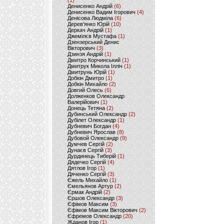
(1)
Денисенко Андрій
(6)
Денисенко Вадим Ігорович
(4)
Денісова Людміла
(6)
Дерев'янко Юрій
(10)
Деркач Андрій
(1)
Джемілєв Мустафа
(1)
Дзензерський Денис
Вікторович
(3)
Дзинзя Андрій
(1)
Дмитро Корчинський
(1)
Дмитрук Микола Ілліч
(1)
Дмитрунь Юрій
(1)
Добкін Дмитро
(1)
Добкін Михайло
(2)
Довгий Олесь
(6)
Долженков Олександр
Валерійович
(1)
Донець Тетяна
(2)
Дубинський Олександр
(2)
Дубілет Олександр
(1)
Дубневич Богдан
(4)
Дубневич Ярослав
(8)
Дубовой Олександр
(9)
Думчев Сергій
(2)
Дунаєв Сергій
(3)
Дурдинець Тиберій
(1)
Дядечко Сергій
(4)
Дятлов Ігор
(1)
Дяченко Сергій
(3)
Єжель Михайло
(1)
Ємельянов Артур
(2)
Єрмак Андрій
(2)
Єршов Олександр
(3)
Єфімов Максим
(3)
Єфімов Максим Вікторович
(2)
Єфремов Олександр
(20)
Жданов Ігор
(1)