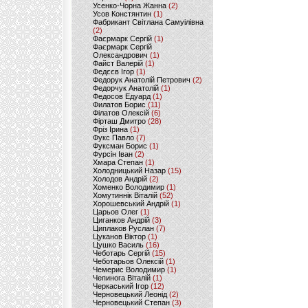
Усенко-Чорна Жанна
(2)
Усов Констянтин
(1)
Фабрикант Світлана Самуілівна
(2)
Фаєрмарк Сергій
(1)
Фаєрмарк Сергій
Олександрович
(1)
Файст Валерій
(1)
Федєєв Ігор
(1)
Федорук Анатолій Петрович
(2)
Федорчук Анатолій
(1)
Федосов Едуард
(1)
Филатов Борис
(11)
Філатов Олексій
(6)
Фірташ Дмитро
(28)
Фріз Ірина
(1)
Фукс Павло
(7)
Фуксман Борис
(1)
Фурсін Іван
(2)
Хмара Степан
(1)
Холодницький Назар
(15)
Холодов Андрій
(2)
Хоменко Володимир
(1)
Хомутиннік Віталій
(52)
Хорошевський Андрій
(1)
Царьов Олег
(1)
Циганков Андрій
(3)
Циплаков Руслан
(7)
Цуканов Віктор
(1)
Цушко Василь
(16)
Чеботарь Сергій
(15)
Чеботарьов Олексій
(1)
Чемерис Володимир
(1)
Чепинога Віталій
(1)
Черкаський Ігор
(12)
Черновецький Леонід
(2)
Черновецький Степан
(3)