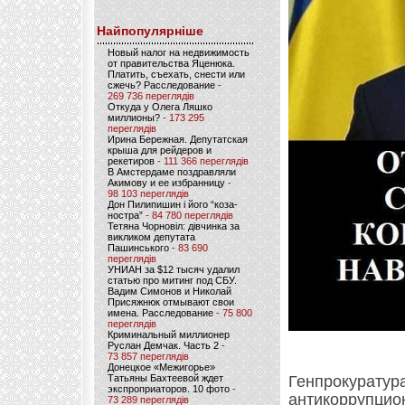
Найпопулярніше
Новый налог на недвижимость
от правительства Яценюка.
Платить, съехать, снести или
сжечь? Расследование
-
269 736 переглядів
Откуда у Олега Ляшко
миллионы?
- 173 295
переглядів
Ирина Бережная. Депутатская
крыша для рейдеров и
рекетиров
- 111 366 переглядів
В Амстердаме поздравляли
Акимову и ее избранницу
-
98 103 переглядів
Дон Пилипишин і його “коза-
ностра”
- 84 780 переглядів
Тетяна Чорновіл: дівчинка за
викликом депутата
Пашинського
- 83 690
переглядів
УНИАН за $12 тысяч удалил
статью про митинг под СБУ.
Вадим Симонов и Николай
Присяжнюк отмывают свои
имена. Расследование
- 75 800
переглядів
Криминальный миллионер
Руслан Демчак. Часть 2
-
73 857 переглядів
Донецкое «Межигорье»
Татьяны Бахтеевой ждет
Генпрокурату
экспроприаторов. 10 фото
-
антикоррупцио
73 289 переглядів