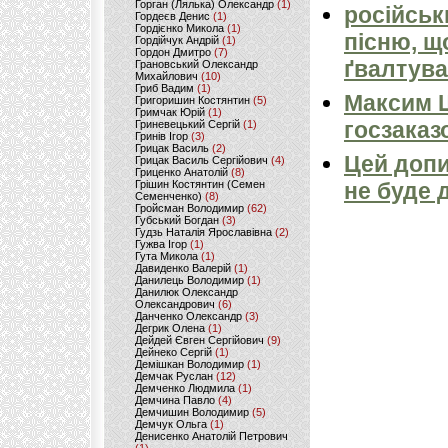
Горган (Лялька) Олександр
(1)
російськ
Гордеєв Денис
(1)
Гордієнко Микола
(1)
пісню, щ
Гордійчук Андрій
(1)
Гордон Дмитро
(7)
ґвалтува
Грановський Олександр
Михайлович
(10)
Гриб Вадим
(1)
Максим 
Григоришин Костянтин
(5)
Гримчак Юрій
(1)
госзаказ
Гриневецький Сергій
(1)
Гринів Ігор
(3)
Грицак Василь
(2)
Цей допи
Грицак Василь Сергійович
(4)
Гриценко Анатолій
(8)
не буде 
Грішин Костянтин (Семен
Семенченко)
(8)
Гройсман Володимир
(62)
Губський Богдан
(3)
Гудзь Наталія Ярославівна
(2)
Гужва Ігор
(1)
Гута Микола
(1)
Давиденко Валерій
(1)
Данилець Володимир
(1)
Данилюк Олександр
Олександрович
(6)
Данченко Олександр
(3)
Дегрик Олена
(1)
Дейдей Євген Сергійович
(9)
Дейнеко Сергій
(1)
Демішкан Володимир
(1)
Демчак Руслан
(12)
Демченко Людмила
(1)
Демчина Павло
(4)
Демчишин Володимир
(5)
Демчук Ольга
(1)
Денисенко Анатолій Петрович