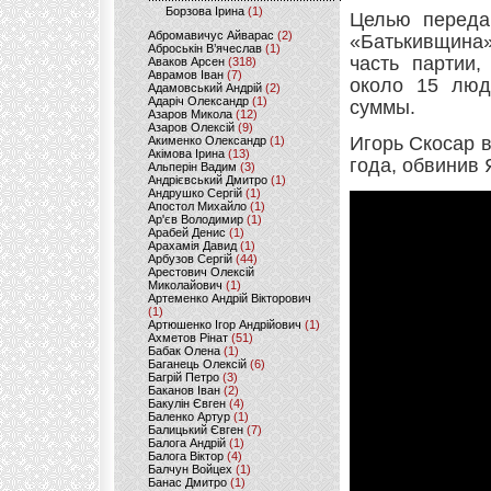
Борзова Ірина
(1)
Целью переда
Абромавичус Айварас
(2)
«Батькивщина»
Аброськін В’ячеслав
(1)
часть партии,
Аваков Арсен
(318)
Аврамов Іван
(7)
около 15 люд
Адамовський Андрій
(2)
Адаріч Олександр
(1)
суммы.
Азаров Микола
(12)
Азаров Олексій
(9)
Игорь Скосар 
Акименко Олександр
(1)
Акімова Ірина
(13)
года, обвинив
Альперін Вадим
(3)
Андрієвський Дмитро
(1)
Андрушко Сергій
(1)
Апостол Михайло
(1)
Ар'єв Володимир
(1)
Арабей Денис
(1)
Арахамія Давид
(1)
Арбузов Сергій
(44)
Арестович Олексій
Миколайович
(1)
Артеменко Андрій Вікторович
(1)
Артюшенко Ігор Андрійович
(1)
Ахметов Рінат
(51)
Бабак Олена
(1)
Баганець Олексій
(6)
Багрій Петро
(3)
Баканов Іван
(2)
Бакулін Євген
(4)
Баленко Артур
(1)
Балицький Євген
(7)
Балога Андрій
(1)
Балога Віктор
(4)
Балчун Войцех
(1)
Банас Дмитро
(1)