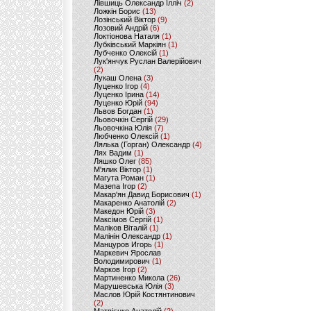
Лівшиць Олександр Ілліч
(2)
Ложкін Борис
(13)
Лозінський Віктор
(9)
Лозовий Андрій
(6)
Локтіонова Наталя
(1)
Лубківський Маркіян
(1)
Лубченко Олексій
(1)
Лук'янчук Руслан Валерійович
(2)
Лукаш Олена
(3)
Луценко Ігор
(4)
Луценко Ірина
(14)
Луценко Юрій
(94)
Львов Богдан
(1)
Льовочкін Сергій
(29)
Льовочкіна Юлія
(7)
Любченко Олексій
(1)
Лялька (Горган) Олександр
(4)
Лях Вадим
(1)
Ляшко Олег
(85)
М'ялик Віктор
(1)
Магута Роман
(1)
Мазепа Ігор
(2)
Макар'ян Давид Борисович
(1)
Макаренко Анатолій
(2)
Македон Юрій
(3)
Максімов Сергій
(1)
Маліков Віталій
(1)
Малінін Олександр
(1)
Манцуров Игорь
(1)
Маркевич Ярослав
Володимирович
(1)
Марков Ігор
(2)
Мартиненко Микола
(26)
Марушевська Юлія
(3)
Маслов Юрій Костянтинович
(2)