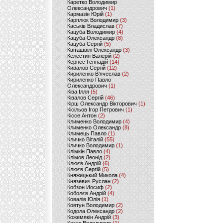
Каретко Володимир
Олександрович
(1)
Кармазін Юрій
(1)
Карплюк Володимир
(3)
Каськів Владислав
(7)
Кацуба Володимир
(4)
Кацуба Олександр
(8)
Кацуба Сергій
(5)
Квіташвілі Олександр
(3)
Келестин Валерій
(2)
Кернес Геннадій
(14)
Кивалов Сергій
(12)
Кириленко В’ячеслав
(2)
Кириленко Павло
Олександрович
(1)
Ківа Ілля
(5)
Ківалов Сергій
(46)
Кірш Олександр Вікторович
(1)
Кісільов Ігор Петрович
(1)
Кіссе Антон
(2)
Клименко Володимир
(4)
Клименко Олександр
(8)
Климець Павло
(1)
Кличко Віталій
(55)
Кличко Володимир
(1)
Клімкін Павло
(4)
Клімов Леонід
(2)
Клюєв Андрій
(6)
Клюєв Сергій
(5)
Княжицький Микола
(4)
Князевич Руслан
(2)
Кобзон Иосиф
(2)
Коболєв Андрій
(4)
Ковалів Юлія
(1)
Ковтун Володимир
(2)
Кодола Олександр
(2)
Кожемякін Андрій
(3)