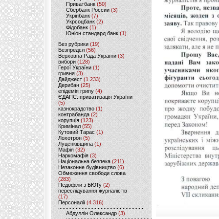
Приватбанк
(50)
Сбербанк России
(3)
Укрінбанк
(7)
Укрсоцбанк
(2)
Фідобанк
(1)
Юніон стандард банк
(1)
Без рубрики
(19)
Безпредєл
(56)
Верховна Рада України
(3)
вибори
(128)
Герої України
(1)
гривня
(3)
Дайджест
(1 233)
Дерибан
(25)
епідемія грипу
(4)
ЄДАПС: приватизація України
(5)
казнокрадство
(1)
контрабанда
(2)
корупція
(123)
Кримінал
(55)
Кутовий Тарас
(1)
Лохотрон
(5)
Луценківщина
(1)
Мафія
(32)
Наркомафія
(3)
Національна безпека
(211)
Незаконне будівництво
(6)
Обмеження свободи слова
(283)
Педофіли з БЮТу
(2)
переслідування журналістів
(17)
Персоналії
(4 316)
Абдуллін Олександр
(3)