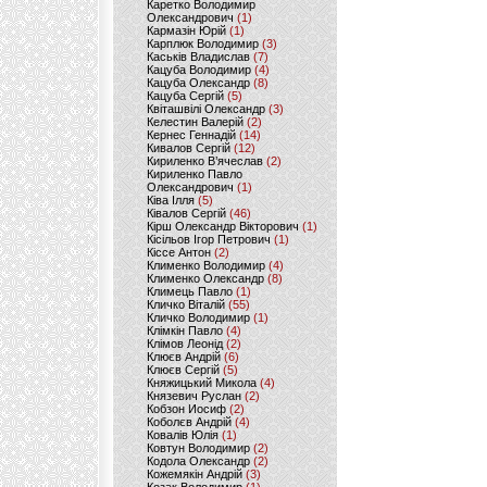
Каретко Володимир
Олександрович
(1)
Кармазін Юрій
(1)
Карплюк Володимир
(3)
Каськів Владислав
(7)
Кацуба Володимир
(4)
Кацуба Олександр
(8)
Кацуба Сергій
(5)
Квіташвілі Олександр
(3)
Келестин Валерій
(2)
Кернес Геннадій
(14)
Кивалов Сергій
(12)
Кириленко В’ячеслав
(2)
Кириленко Павло
Олександрович
(1)
Ківа Ілля
(5)
Ківалов Сергій
(46)
Кірш Олександр Вікторович
(1)
Кісільов Ігор Петрович
(1)
Кіссе Антон
(2)
Клименко Володимир
(4)
Клименко Олександр
(8)
Климець Павло
(1)
Кличко Віталій
(55)
Кличко Володимир
(1)
Клімкін Павло
(4)
Клімов Леонід
(2)
Клюєв Андрій
(6)
Клюєв Сергій
(5)
Княжицький Микола
(4)
Князевич Руслан
(2)
Кобзон Иосиф
(2)
Коболєв Андрій
(4)
Ковалів Юлія
(1)
Ковтун Володимир
(2)
Кодола Олександр
(2)
Кожемякін Андрій
(3)