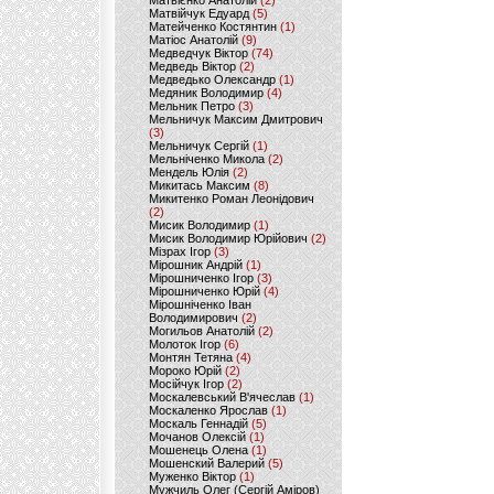
Матвієнко Анатолій
(2)
Матвійчук Едуард
(5)
Матейченко Костянтин
(1)
Матіос Анатолій
(9)
Медведчук Віктор
(74)
Медведь Віктор
(2)
Медведько Олександр
(1)
Медяник Володимир
(4)
Мельник Петро
(3)
Мельничук Максим Дмитрович
(3)
Мельничук Сергій
(1)
Мельніченко Микола
(2)
Мендель Юлія
(2)
Микитась Максим
(8)
Микитенко Роман Леонідович
(2)
Мисик Володимир
(1)
Мисик Володимир Юрійович
(2)
Мізрах Ігор
(3)
Мірошник Андрій
(1)
Мірошниченко Ігор
(3)
Мірошниченко Юрій
(4)
Мірошніченко Іван
Володимирович
(2)
Могильов Анатолій
(2)
Молоток Ігор
(6)
Монтян Тетяна
(4)
Мороко Юрій
(2)
Мосійчук Ігор
(2)
Москалевський В'ячеслав
(1)
Москаленко Ярослав
(1)
Москаль Геннадій
(5)
Мочанов Олексій
(1)
Мошенець Олена
(1)
Мошенский Валерий
(5)
Муженко Віктор
(1)
Мужчиль Олег (Сергій Аміров)