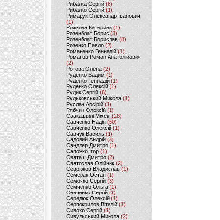
Рибалка Сергій
(6)
Рибалко Сергій
(1)
Римарук Олександр Іванович
(1)
Рожкова Катерина
(1)
Розенблат Борис
(3)
Розенблат Борислав
(8)
Розенко Павло
(2)
Романенко Геннадій
(1)
Романов Роман Анатолійович
(2)
Ротова Олена
(2)
Руденко Вадим
(1)
Руденко Геннадій
(1)
Руденко Олексій
(1)
Рудик Сергій
(6)
Рудьковський Микола
(1)
Руслан Арсірій
(1)
Рябчин Олексій
(1)
Саакашвілі Міхеіл
(28)
Савченко Надія
(50)
Савченко Олексій
(1)
Савчук Василь
(1)
Садовий Андрій
(3)
Сандлер Дмитро
(1)
Сапожко Ігор
(1)
Святаш Дмитро
(2)
Святослав Олійник
(2)
Севрюков Владислав
(1)
Семерак Остап
(1)
Семочко Сергій
(3)
Семченко Ольга
(1)
Сенченко Сергій
(1)
Середюк Олексій
(1)
Серпокрилов Віталій
(1)
Сивохо Сергій
(1)
Сивульський Микола
(2)