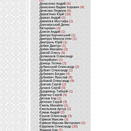
(1)
Денисенко Андрій
(6)
Денисенко Вадим Ігорович
(4)
Денісова Людміла
(6)
Дерев'янко Юрій
(10)
Деркач Андрій
(1)
Джемілєв Мустафа
(1)
Дзензерський Денис
Вікторович
(3)
Дзинзя Андрій
(1)
Дмитро Корчинський
(1)
Дмитрук Микола Ілліч
(1)
Дмитрунь Юрій
(1)
Добкін Дмитро
(1)
Добкін Михайло
(2)
Довгий Олесь
(6)
Долженков Олександр
Валерійович
(1)
Донець Тетяна
(2)
Дубинський Олександр
(2)
Дубілет Олександр
(1)
Дубневич Богдан
(4)
Дубневич Ярослав
(8)
Дубовой Олександр
(9)
Думчев Сергій
(2)
Дунаєв Сергій
(3)
Дурдинець Тиберій
(1)
Дядечко Сергій
(4)
Дятлов Ігор
(1)
Дяченко Сергій
(3)
Єжель Михайло
(1)
Ємельянов Артур
(2)
Єрмак Андрій
(2)
Єршов Олександр
(3)
Єфімов Максим
(3)
Єфімов Максим Вікторович
(2)
Єфремов Олександр
(20)
Жданов Ігор
(1)