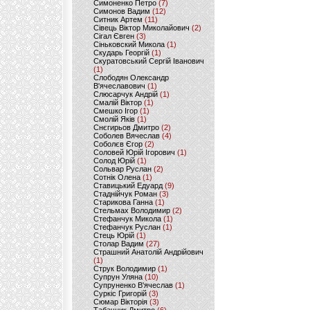
Симоненко Петро
(7)
Симонов Вадим
(12)
Ситник Артем
(11)
Сівець Віктор Миколайович
(2)
Сігал Євген
(3)
Сіньковский Микола
(1)
Скударь Георгій
(1)
Скуратовський Сергій Іванович
(1)
Слободян Олександр
В'ячеславович
(1)
Слюсарчук Андрій
(1)
Смалій Віктор
(1)
Смешко Ігор
(1)
Смолій Яків
(1)
Снєгирьов Дмитро
(2)
Соболев Вячеслав
(4)
Соболєв Єгор
(2)
Соловей Юрій Ігорович
(1)
Солод Юрій
(1)
Сольвар Руслан
(2)
Сотнік Олена
(1)
Ставицький Едуард
(9)
Стаднійчук Роман
(3)
Старикова Ганна
(1)
Стельмах Володимир
(2)
Стефанчук Микола
(1)
Стефанчук Руслан
(1)
Стець Юрій
(1)
Столар Вадим
(27)
Страшний Анатолій Андрійович
(1)
Струк Володимир
(1)
Супрун Уляна
(10)
Супруненко В'ячеслав
(1)
Суркіс Григорій
(3)
Сюмар Вікторія
(3)