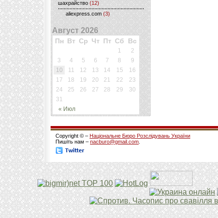
шахрайство
(12)
aliexpress.com
(3)
Август 2026
Пн
Вт
Ср
Чт
Пт
Сб
Вс
1
2
3
4
5
6
7
8
9
10
11
12
13
14
15
16
17
18
19
20
21
22
23
24
25
26
27
28
29
30
31
« Июл
Copyright © –
Національне Бюро Розслідувань України
Пишіть нам –
nacburo@gmail.com
.