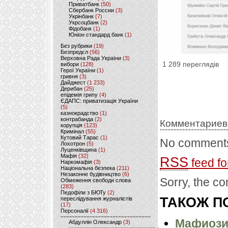
Приватбанк
(50)
Сбербанк России
(3)
Укрінбанк
(7)
Укрсоцбанк
(2)
Фідобанк
(1)
Юніон стандард банк
(1)
Без рубрики
(19)
Безпредєл
(56)
Верховна Рада України
(3)
1 289 переглядів
вибори
(128)
Герої України
(1)
гривня
(3)
Дайджест
(1 233)
Дерибан
(25)
епідемія грипу
(4)
ЄДАПС: приватизація України
(5)
казнокрадство
(1)
контрабанда
(2)
Комментариев
корупція
(123)
Кримінал
(55)
Кутовий Тарас
(1)
No comments
Лохотрон
(5)
Луценківщина
(1)
Мафія
(32)
RSS
feed fo
Наркомафія
(3)
Національна безпека
(211)
Незаконне будівництво
(6)
Sorry, the co
Обмеження свободи слова
(283)
Педофіли з БЮТу
(2)
ТАКОЖ ПО
переслідування журналістів
(17)
Персоналії
(4 316)
Мафиози 
Абдуллін Олександр
(3)