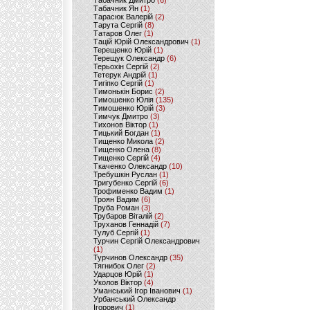
Табачник Дмитро
(6)
Табачник Ян
(1)
Тарасюк Валерій
(2)
Тарута Сергій
(8)
Татаров Олег
(1)
Тацій Юрій Олександрович
(1)
Терещенко Юрій
(1)
Терещук Олександр
(6)
Терьохін Сергій
(2)
Тетерук Андрій
(1)
Тигіпко Сергій
(1)
Тимонькін Борис
(2)
Тимошенко Юлія
(135)
Тимошенко Юрій
(3)
Тимчук Дмитро
(3)
Тихонов Віктор
(1)
Тицький Богдан
(1)
Тищенко Микола
(2)
Тищенко Олена
(8)
Тищенко Сергій
(4)
Ткаченко Олександр
(10)
Требушкін Руслан
(1)
Тригубенко Сергій
(6)
Трофименко Вадим
(1)
Троян Вадим
(6)
Труба Роман
(3)
Трубаров Віталій
(2)
Труханов Геннадій
(7)
Тулуб Сергій
(1)
Турчин Сергій Олександрович
(1)
Турчинов Олександр
(35)
Тягнибок Олег
(2)
Ударцов Юрій
(1)
Уколов Віктор
(4)
Уманський Ігор Іванович
(1)
Урбанський Олександр
Ігорович
(1)