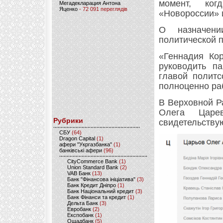
момент, ког
Мегадекларация Антона
Яценко
- 72 091 переглядів
«Новороссии» 
О назначен
политической п
«Геннадия Ко
руководить п
главой политс
полноценно ра
В Верховной Р
Олега Царе
Рубрики
свидетельствую
CБУ
(64)
Dragon Capital
(1)
афери "Укргазбанка"
(1)
банківські афери
(96)
CityCommerce Bank
(1)
Union Standard Bank
(2)
VAB Банк
(13)
Банк "Фінансова ініціатива"
(3)
Банк Кредит Дніпро
(1)
Банк Національний кредит
(3)
Банк Фінанси та кредит
(1)
Дельта Банк
(3)
Евробанк
(2)
Експобанк
(1)
Ощадбанк
(5)