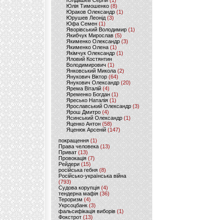
Юлдашев Сергій
(1)
Юлія Тимошенко
(8)
Юраков Олександр
(1)
Юрушев Леонід
(3)
Юфа Семен
(1)
Яворівський Володимир
(1)
Якибчук Мирослав
(5)
Якименко Олександр
(3)
Якименко Олена
(1)
Якімчук Олександр
(1)
Яловий Костянтин
Володимирович
(1)
Янковський Микола
(2)
Янукович Віктор
(64)
Янукович Олександр
(20)
Ярема Віталій
(4)
Яременко Богдан
(1)
Яресько Наталія
(1)
Ярославський Олександр
(3)
Ярош Дмитро
(4)
Ясинський Олександр
(1)
Яценко Антон
(58)
Яценюк Арсеній
(147)
покращення
(1)
Права человека
(13)
Приват
(13)
Провокація
(7)
Рейдери
(15)
російська гебня
(8)
Російсько-українська війна
(793)
Судова корупція
(4)
тендерна мафія
(36)
Тероризм
(4)
Укрсоцбанк
(3)
фальсифікація виборів
(1)
Фокстрот
(13)