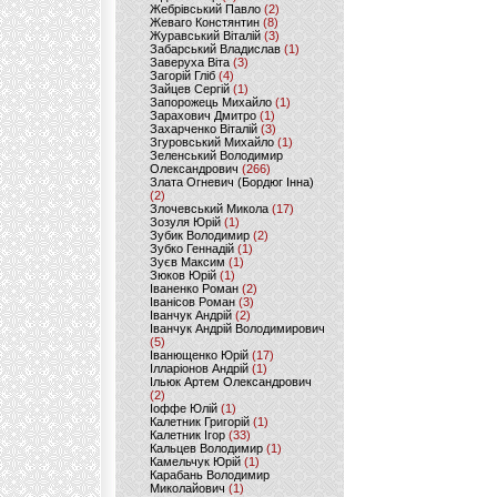
Жебрівський Павло
(2)
Жеваго Констянтин
(8)
Журавський Віталій
(3)
Забарський Владислав
(1)
Заверуха Віта
(3)
Загорій Гліб
(4)
Зайцев Сергій
(1)
Запорожець Михайло
(1)
Зарахович Дмитро
(1)
Захарченко Віталій
(3)
Згуровський Михайло
(1)
Зеленський Володимир
Олександрович
(266)
Злата Огневич (Бордюг Інна)
(2)
Злочевський Микола
(17)
Зозуля Юрій
(1)
Зубик Володимир
(2)
Зубко Геннадій
(1)
Зуєв Максим
(1)
Зюков Юрій
(1)
Іваненко Роман
(2)
Іванісов Роман
(3)
Іванчук Андрій
(2)
Іванчук Андрій Володимирович
(5)
Іванющенко Юрій
(17)
Ілларіонов Андрій
(1)
Ільюк Артем Олександрович
(2)
Іоффе Юлій
(1)
Калетник Григорій
(1)
Калетник Ігор
(33)
Кальцев Володимир
(1)
Камельчук Юрій
(1)
Карабань Володимир
Миколайович
(1)