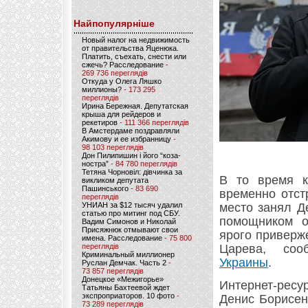
Найпопулярніше
Новый налог на недвижимость
от правительства Яценюка.
Платить, съехать, снести или
сжечь? Расследование
-
269 736 переглядів
Откуда у Олега Ляшко
миллионы?
- 173 295
переглядів
Ирина Бережная. Депутатская
крыша для рейдеров и
рекетиров
- 111 366 переглядів
В Амстердаме поздравляли
Акимову и ее избранницу
-
98 103 переглядів
Дон Пилипишин і його “коза-
ностра”
- 84 780 переглядів
Тетяна Чорновіл: дівчинка за
В то время к
викликом депутата
Пашинського
- 83 690
временно отст
переглядів
УНИАН за $12 тысяч удалил
место занял Д
статью про митинг под СБУ.
помощником о
Вадим Симонов и Николай
Присяжнюк отмывают свои
ярого приверж
имена. Расследование
- 75 800
переглядів
Царева, со
Криминальный миллионер
Украины
.
Руслан Демчак. Часть 2
-
73 857 переглядів
Донецкое «Межигорье»
Интернет-ресур
Татьяны Бахтеевой ждет
экспроприаторов. 10 фото
-
Денис Борисен
73 289 переглядів