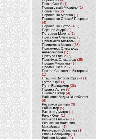
Сергійович
(4)
Попко Сергій
(1)
Поплавський Михайло
(2)
Попов Ігор
(2)
Порошенко Марина
(1)
Порошенко Олексій Петрович
(4)
Порошенко Петро
(465)
Портнов Андрій
(9)
Потураєв Микита
(1)
Прессман Олександр
(3)
Присяжнюк Анатолій
(5)
Присяжнюк Микола
(38)
Присяжнюк Олександр
Анатолійович
(1)
Притула Олена
(3)
Прогнімак Олександр
(35)
Продан Мирослав
(1)
Продан Оксана
(2)
Протас Святослав Вікторович
(1)
Пташник Вікторія Юріївна
(1)
Путас Юрій
(1)
Путін Володимир
(38)
Пшонка Артем
(8)
Пшонка Віктор
(4)
Рабінович Вадим Зіновійович
(6)
Разумков Дмитро
(3)
Райнін Ігор
(5)
Ратніков Дмитро
(1)
Рачук Олег
(1)
Резніков Олексій
(1)
Резніченко Валентин
Михайлович
(1)
Речинський Станіслав
(1)
Рибак Володимир
(1)
Рибаков Микола
(1)