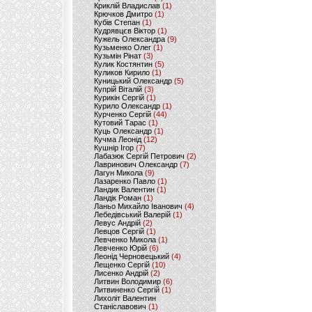
Криклій Владислав
(1)
Крючков Дмитро
(1)
Кубів Степан
(1)
Кудрявцєв Віктор
(1)
Кужель Олександра
(9)
Кузьменко Олег
(1)
Кузьмін Рінат
(3)
Кулик Костянтин
(5)
Куликов Кирило
(1)
Куницький Олександр
(5)
Купрій Віталій
(3)
Курикін Сергій
(1)
Курило Олександр
(1)
Курченко Сергій
(44)
Кутовий Тарас
(1)
Куць Олександр
(1)
Кучма Леонід
(12)
Кушнір Ігор
(7)
Лабазюк Сергій Петрович
(2)
Лавринович Олександр
(7)
Лагун Микола
(9)
Лазаренко Павло
(1)
Ландик Валентин
(1)
Ландік Роман
(1)
Ланьо Михайло Іванович
(4)
Лебедівський Валерій
(1)
Левус Андрій
(2)
Левцов Сергій
(1)
Левченко Микола
(1)
Левченко Юрій
(6)
Леонід Черновецький
(4)
Лещенко Сергій
(10)
Лисенко Андрій
(2)
Литвин Володимир
(6)
Литвиненко Сергій
(1)
Лихоліт Валентин
Станіславович
(1)