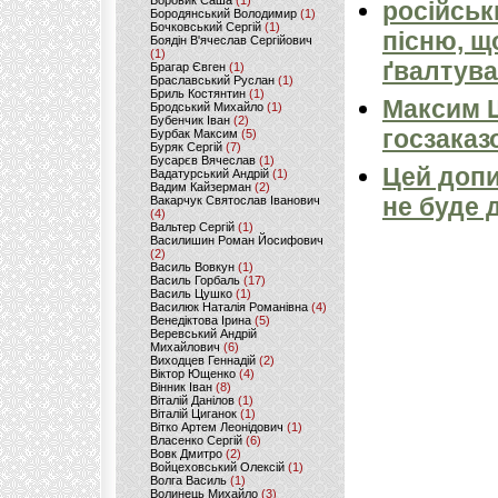
Боровик Саша
(1)
російськ
Бородянський Володимир
(1)
Бочковський Сергій
(1)
пісню, щ
Боядін В'ячеслав Сергійович
(1)
ґвалтува
Брагар Євген
(1)
Браславський Руслан
(1)
Бриль Костянтин
(1)
Максим 
Бродський Михайло
(1)
Бубенчик Іван
(2)
госзаказ
Бурбак Максим
(5)
Буряк Сергій
(7)
Бусарєв Вячеслав
(1)
Цей допи
Вадатурський Андрій
(1)
Вадим Кайзерман
(2)
не буде 
Вакарчук Святослав Іванович
(4)
Вальтер Сергій
(1)
Василишин Роман Йосифович
(2)
Василь Вовкун
(1)
Василь Горбаль
(17)
Василь Цушко
(1)
Василюк Наталія Романівна
(4)
Венедіктова Ірина
(5)
Веревський Андрій
Михайлович
(6)
Виходцев Геннадій
(2)
Віктор Ющенко
(4)
Вінник Іван
(8)
Віталій Данілов
(1)
Віталій Циганок
(1)
Вітко Артем Леонідович
(1)
Власенко Сергій
(6)
Вовк Дмитро
(2)
Войцеховський Олексій
(1)
Волга Василь
(1)
Волинець Михайло
(3)