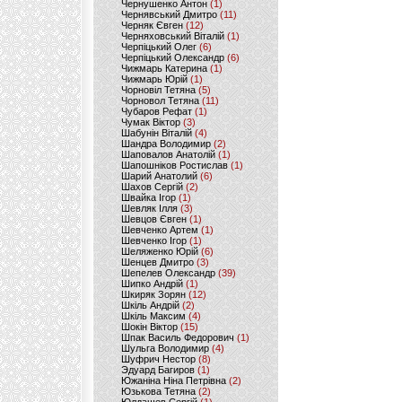
Чернушенко Антон
(1)
Чернявський Дмитро
(11)
Черняк Євген
(12)
Черняховський Віталій
(1)
Черпіцький Олег
(6)
Черпіцький Олександр
(6)
Чижмарь Катерина
(1)
Чижмарь Юрій
(1)
Чорновіл Тетяна
(5)
Чорновол Тетяна
(11)
Чубаров Рефат
(1)
Чумак Віктор
(3)
Шабунін Віталій
(4)
Шандра Володимир
(2)
Шаповалов Анатолій
(1)
Шапошніков Ростислав
(1)
Шарий Анатолий
(6)
Шахов Сергій
(2)
Швайка Ігор
(1)
Шевляк Ілля
(3)
Шевцов Євген
(1)
Шевченко Артем
(1)
Шевченко Ігор
(1)
Шеляженко Юрій
(6)
Шенцев Дмитро
(3)
Шепелев Олександр
(39)
Шипко Андрій
(1)
Шкиряк Зорян
(12)
Шкіль Андрій
(2)
Шкіль Максим
(4)
Шокін Віктор
(15)
Шпак Василь Федорович
(1)
Шульга Володимир
(4)
Шуфрич Нестор
(8)
Эдуард Багиров
(1)
Южаніна Ніна Петрівна
(2)
Юзькова Тетяна
(2)