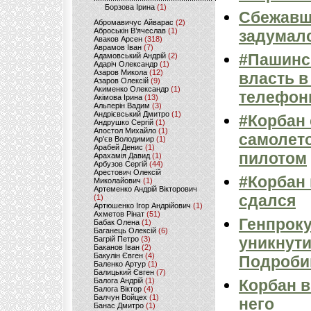
Борзова Ірина
(1)
Сбежавш
Абромавичус Айварас
(2)
Аброськін В’ячеслав
(1)
задумалс
Аваков Арсен
(318)
Аврамов Іван
(7)
#Пашинск
Адамовський Андрій
(2)
Адаріч Олександр
(1)
Азаров Микола
(12)
власть в
Азаров Олексій
(9)
Акименко Олександр
(1)
телефон
Акімова Ірина
(13)
Альперін Вадим
(3)
Андрієвський Дмитро
(1)
#Корбан 
Андрушко Сергій
(1)
Апостол Михайло
(1)
самолет
Ар'єв Володимир
(1)
Арабей Денис
(1)
пилотом
Арахамія Давид
(1)
Арбузов Сергій
(44)
Арестович Олексій
#Корбан 
Миколайович
(1)
Артеменко Андрій Вікторович
сдался
(1)
Артюшенко Ігор Андрійович
(1)
Ахметов Рінат
(51)
Генпроку
Бабак Олена
(1)
Баганець Олексій
(6)
уникнути
Багрій Петро
(3)
Баканов Іван
(2)
Бакулін Євген
(4)
Подроби
Баленко Артур
(1)
Балицький Євген
(7)
Корбан в
Балога Андрій
(1)
Балога Віктор
(4)
Балчун Войцех
(1)
него
Банас Дмитро
(1)