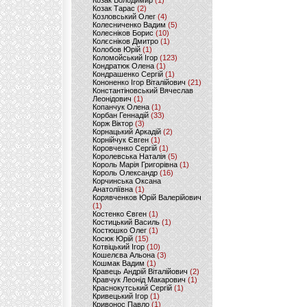
Козак Володимир
(1)
Козак Тарас
(2)
Козловський Олег
(4)
Колесниченко Вадим
(5)
Колесніков Борис
(10)
Колєсніков Дмитро
(1)
Колобов Юрій
(1)
Коломойський Ігор
(123)
Кондратюк Олена
(1)
Кондрашенко Сергій
(1)
Кононенко Ігор Віталійович
(21)
Константіновський Вячеслав
Леонідович
(1)
Копанчук Олена
(1)
Корбан Геннадій
(33)
Корж Віктор
(3)
Корнацький Аркадій
(2)
Корнійчук Євген
(1)
Коровченко Сергій
(1)
Королевська Наталія
(5)
Король Марія Григорівна
(1)
Король Олександр
(16)
Корчинська Оксана
Анатоліївна
(1)
Корявченков Юрій Валерійович
(1)
Костенко Євген
(1)
Костицький Василь
(1)
Костюшко Олег
(1)
Косюк Юрій
(15)
Котвіцький Ігор
(10)
Кошелєва Альона
(3)
Кошмак Вадим
(1)
Кравець Андрій Віталійович
(2)
Кравчук Леонід Макарович
(1)
Краснокутський Сергій
(1)
Кривецький Ігор
(1)
Кривонос Павло
(1)