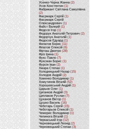
Усенко-Чорна Жанна
(2)
Усов Констянтин
(1)
Фабрикант Світлана Самуілівна
(2)
Фаєрмарк Сергій
(1)
Фаєрмарк Сергій
Олександрович
(1)
Файст Валерій
(1)
Федєєв Ігор
(1)
Федорук Анатолій Петрович
(2)
Федорчук Анатолій
(1)
Федосов Едуард
(1)
Филатов Борис
(11)
Філатов Олексій
(6)
Фірташ Дмитро
(28)
Фріз Ірина
(1)
Фукс Павло
(7)
Фуксман Борис
(1)
Фурсін Іван
(2)
Хмара Степан
(1)
Холодницький Назар
(15)
Холодов Андрій
(2)
Хоменко Володимир
(1)
Хомутиннік Віталій
(52)
Хорошевський Андрій
(1)
Царьов Олег
(1)
Циганков Андрій
(3)
Циплаков Руслан
(7)
Цуканов Віктор
(1)
Цушко Василь
(16)
Чеботарь Сергій
(15)
Чеботарьов Олексій
(1)
Чемерис Володимир
(1)
Чепинога Віталій
(1)
Черкаський Ігор
(12)
Черновецький Леонід
(2)
Черновецький Степан
(3)