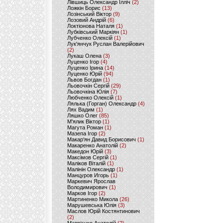
Лівшиць Олександр Ілліч
(2)
Ложкін Борис
(13)
Лозінський Віктор
(9)
Лозовий Андрій
(6)
Локтіонова Наталя
(1)
Лубківський Маркіян
(1)
Лубченко Олексій
(1)
Лук'янчук Руслан Валерійович
(2)
Лукаш Олена
(3)
Луценко Ігор
(4)
Луценко Ірина
(14)
Луценко Юрій
(94)
Львов Богдан
(1)
Льовочкін Сергій
(29)
Льовочкіна Юлія
(7)
Любченко Олексій
(1)
Лялька (Горган) Олександр
(4)
Лях Вадим
(1)
Ляшко Олег
(85)
М'ялик Віктор
(1)
Магута Роман
(1)
Мазепа Ігор
(2)
Макар'ян Давид Борисович
(1)
Макаренко Анатолій
(2)
Македон Юрій
(3)
Максімов Сергій
(1)
Маліков Віталій
(1)
Малінін Олександр
(1)
Манцуров Игорь
(1)
Маркевич Ярослав
Володимирович
(1)
Марков Ігор
(2)
Мартиненко Микола
(26)
Марушевська Юлія
(3)
Маслов Юрій Костянтинович
(2)