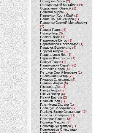
Осьмухін Сергій
(2)
Охендовський Михайло
(14)
Оцерклевич Олексій
(1)
Павелко Андрій
(2)
Павленко (Хорт) Юрій
(1)
Павленко Олександра
(1)
Павленко Олексій Михайлович
(3)
Павліш Павло
(1)
Палиця Ігор
(3)
Палютін Філіп
(1)
Парамонов Віктор
(1)
Парамонова Олександра
(1)
Парасюк Володимир
(4)
Парубій Андрій
(9)
Парцхаладзе Лев
(1)
Паршин Константин
(1)
Пастух Тарас
(1)
Пашинський Сергій
(71)
Петренко Павло
(4)
Петухов Сергій Ігорович
(1)
Пилипишин Віктор
(25)
Писарук Олександр
(2)
Пишний Андрій
(6)
Пімахова Діна
(1)
Пінчук Андрій
(2)
Пінчук Віктор
(6)
Пісний Василь
(2)
Плачков Іван
(1)
Плотнікова Оксана
(1)
Полищук Володимир
(2)
Поліщук Віктор Степанович
(1)
Поліщук Володимир
(1)
Полторак Степан
(3)
Поляков Максим
(7)
Понамарчук Дмитро
(1)
Пономарьов Олександр