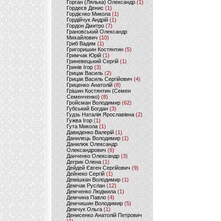
Горган (Лялька) Олександр
(1)
Гордеєв Денис
(1)
Гордієнко Микола
(1)
Гордійчук Андрій
(1)
Гордон Дмитро
(7)
Грановський Олександр
Михайлович
(10)
Гриб Вадим
(1)
Григоришин Костянтин
(5)
Гримчак Юрій
(1)
Гриневецький Сергій
(1)
Гринів Ігор
(3)
Грицак Василь
(2)
Грицак Василь Сергійович
(4)
Гриценко Анатолій
(8)
Грішин Костянтин (Семен
Семенченко)
(8)
Гройсман Володимир
(62)
Губський Богдан
(3)
Гудзь Наталія Ярославівна
(2)
Гужва Ігор
(1)
Гута Микола
(1)
Давиденко Валерій
(1)
Данилець Володимир
(1)
Данилюк Олександр
Олександрович
(6)
Данченко Олександр
(3)
Дегрик Олена
(1)
Дейдей Євген Сергійович
(9)
Дейнеко Сергій
(1)
Демішкан Володимир
(1)
Демчак Руслан
(12)
Демченко Людмила
(1)
Демчина Павло
(4)
Демчишин Володимир
(5)
Демчук Ольга
(1)
Денисенко Анатолій Петрович