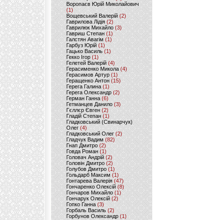
Воропаєв Юрій Миколайович
(1)
Вощевський Валерій
(2)
Гаврилова Лідія
(2)
Гаврилюк Михайло
(3)
Гавриш Степан
(1)
Галстян Авагім
(1)
Гарбуз Юрій
(1)
Гацько Василь
(1)
Гекко Ігор
(1)
Гелетей Валерій
(4)
Герасименко Микола
(4)
Герасимов Артур
(1)
Геращенко Антон
(15)
Герега Галина
(1)
Герега Олександр
(2)
Герман Ганна
(6)
Гетманцев Данило
(3)
Гєллєр Євген
(2)
Гладій Степан
(1)
Гладковський (Свинарчук)
Олег
(4)
Гладковський Олег
(2)
Гладчук Вадим
(82)
Гнап Дмитро
(2)
Говда Роман
(1)
Головач Андрій
(2)
Головін Дмитро
(2)
Голубов Дмитро
(1)
Гольдарб Максим
(1)
Гонтарева Валерія
(47)
Гончаренко Олексій
(8)
Гончаров Михайло
(1)
Гончарук Олексій
(2)
Гопко Ганна
(3)
Горбаль Василь
(2)
Горбунов Олександр
(1)