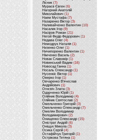
Лісник
(7)
Мураєв Євген
(6)
Нагорний Анатолій
Миколайович
(1)
Наем Мустафа
(7)
Назаренко Віктор
(3)
Наливайченко Валентин
(10)
Насалик Ігор
(9)
Насіров Роман
(21)
Негой Федір Федорович
(1)
Недава Олег
(4)
Немодрук Наталія
(1)
Низенко Олег
(1)
Ничипоренко Валентин
(1)
Німченко Василь
(2)
Новак Славомір
(1)
Новинський Вадим
(16)
Новосад Ганна
(1)
Носаль Олександр
(1)
Нусенкіс Віктор
(1)
Оверко Ігор
(1)
Овчаренко В'ячеслав
Андрійович
(1)
Огнєвіч Злата
(3)
Одарченко Юрій
(1)
Олійник Володимир
(4)
Олійник Святослав
(2)
Омельченко Григорій
(3)
Омельченко Олександр
(7)
Омелян Володимир
Володимирович
(2)
Онищенко Олександр
(15)
Оністрат Андрій
(6)
Оніщук Микола
(3)
Осика Сергій
(4)
Остафійчук Григорій
(1)
Острікова Тетяна
(1)