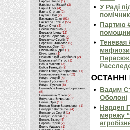
Барбул Павло
(1)
Барвіненко Віталій
(3)
У Раді п
Барна Олег
(4)
Барна Степан
(2)
помічник
Баулін Юрій
(2)
Бахматюк Олег
(91)
Бахтеєва Тетяна
(55)
Партию 
Бачун Олег
(3)
Бейлін Михайло
(1)
помощни
Бережна Ірина
(12)
Береза Борислав
(2)
Березенко Сергій
(7)
Теневая 
Березкін Станіслав
(5)
Березюк Олег
(2)
мафиози
Білецький Андрій
(1)
Білик Ірина
(1)
Парасюка
Бірюков Юрій Сергійович
(2)
Блажівський Петро
(1)
Расследо
Бланк Максим
(3)
Бобов Геннадій
(2)
Бобов Геннадій Борисович
(1)
Богартирьова Раїса
(32)
ОСТАННІ
Богдан Андрій
(8)
Богдан Губський
(1)
Богдан Руслан
(8)
Вадим Ст
Боголюбов Геннадій Борисович
(5)
Богомолець Ольга
(2)
Оболоні
Богуслаєв Вячеслав
(4)
Бойко Юрій
(13)
Нардеп 
Бондар Віктор Васильович
(1)
Бондарєв Костянтин
(4)
Бондарчук Сергій
(1)
мережу “
Бондик Валерій
(1)
Бондик Віктор
(5)
агробізн
Борзов Сергiй
(2)
Борис Адамов
(1)