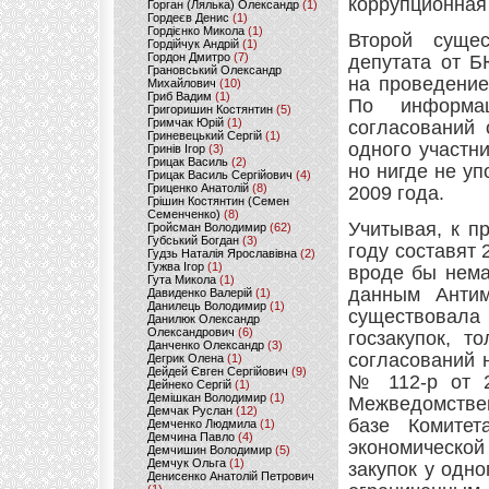
коррупционная
Горган (Лялька) Олександр
(1)
Гордеєв Денис
(1)
Гордієнко Микола
(1)
Второй суще
Гордійчук Андрій
(1)
Гордон Дмитро
(7)
депутата от Б
Грановський Олександр
на проведение
Михайлович
(10)
Гриб Вадим
(1)
По информа
Григоришин Костянтин
(5)
Гримчак Юрій
(1)
согласований 
Гриневецький Сергій
(1)
одного участн
Гринів Ігор
(3)
Грицак Василь
(2)
но нигде не уп
Грицак Василь Сергійович
(4)
Гриценко Анатолій
(8)
2009 года.
Грішин Костянтин (Семен
Семенченко)
(8)
Учитывая, к п
Гройсман Володимир
(62)
Губський Богдан
(3)
году составят 
Гудзь Наталія Ярославівна
(2)
Гужва Ігор
(1)
вроде бы нема
Гута Микола
(1)
данным Антим
Давиденко Валерій
(1)
Данилець Володимир
(1)
существовал
Данилюк Олександр
Олександрович
(6)
госзакупок, 
Данченко Олександр
(3)
согласований 
Дегрик Олена
(1)
Дейдей Євген Сергійович
(9)
№ 112-р от 2
Дейнеко Сергій
(1)
Демішкан Володимир
(1)
Межведомствен
Демчак Руслан
(12)
базе Комитет
Демченко Людмила
(1)
Демчина Павло
(4)
экономической
Демчишин Володимир
(5)
Демчук Ольга
(1)
закупок у одно
Денисенко Анатолій Петрович