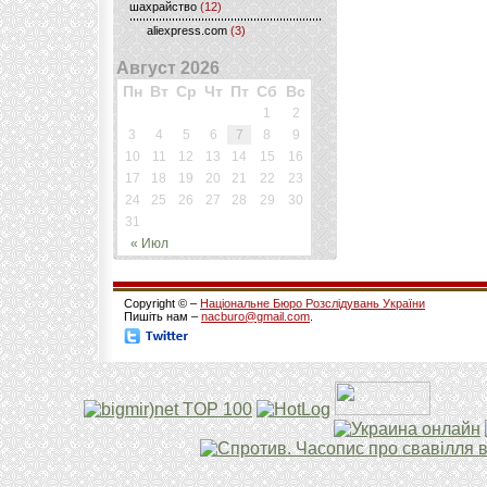
шахрайство
(12)
aliexpress.com
(3)
Август 2026
Пн
Вт
Ср
Чт
Пт
Сб
Вс
1
2
3
4
5
6
7
8
9
10
11
12
13
14
15
16
17
18
19
20
21
22
23
24
25
26
27
28
29
30
31
« Июл
Copyright © –
Національне Бюро Розслідувань України
Пишіть нам –
nacburo@gmail.com
.