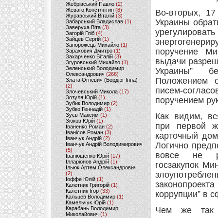
Жебрівський Павло
(2)
Жеваго Констянтин
(8)
Во-вторых, 17
Журавський Віталій
(3)
Украины обрат
Забарський Владислав
(1)
Заверуха Віта
(3)
урегулировать
Загорій Гліб
(4)
Зайцев Сергій
(1)
энергогенерир
Запорожець Михайло
(1)
поручение Ми
Зарахович Дмитро
(1)
Захарченко Віталій
(3)
выдачи разреше
Згуровський Михайло
(1)
Зеленський Володимир
Украины” б
Олександрович
(266)
Положением о
Злата Огневич (Бордюг Інна)
(2)
писем-согласо
Злочевський Микола
(17)
Зозуля Юрій
(1)
поручением ру
Зубик Володимир
(2)
Зубко Геннадій
(1)
Как видим, вс
Зуєв Максим
(1)
Зюков Юрій
(1)
при первой ж
Іваненко Роман
(2)
Іванісов Роман
(3)
карточный дом
Іванчук Андрій
(2)
Логично предп
Іванчук Андрій Володимирович
(5)
вовсе не ра
Іванющенко Юрій
(17)
Ілларіонов Андрій
(1)
госзакупок Ми
Ільюк Артем Олександрович
злоупотреблен
(2)
Іоффе Юлій
(1)
законопроект
Калетник Григорій
(1)
Калетник Ігор
(33)
коррупции” в с
Кальцев Володимир
(1)
Камельчук Юрій
(1)
Карабань Володимир
Чем же так 
Миколайович
(1)