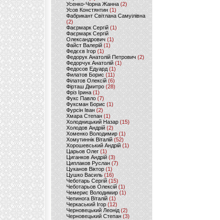
Усенко-Чорна Жанна
(2)
Усов Констянтин
(1)
Фабрикант Світлана Самуілівна
(2)
Фаєрмарк Сергій
(1)
Фаєрмарк Сергій
Олександрович
(1)
Файст Валерій
(1)
Федєєв Ігор
(1)
Федорук Анатолій Петрович
(2)
Федорчук Анатолій
(1)
Федосов Едуард
(1)
Филатов Борис
(11)
Філатов Олексій
(6)
Фірташ Дмитро
(28)
Фріз Ірина
(1)
Фукс Павло
(7)
Фуксман Борис
(1)
Фурсін Іван
(2)
Хмара Степан
(1)
Холодницький Назар
(15)
Холодов Андрій
(2)
Хоменко Володимир
(1)
Хомутиннік Віталій
(52)
Хорошевський Андрій
(1)
Царьов Олег
(1)
Циганков Андрій
(3)
Циплаков Руслан
(7)
Цуканов Віктор
(1)
Цушко Василь
(16)
Чеботарь Сергій
(15)
Чеботарьов Олексій
(1)
Чемерис Володимир
(1)
Чепинога Віталій
(1)
Черкаський Ігор
(12)
Черновецький Леонід
(2)
Черновецький Степан
(3)