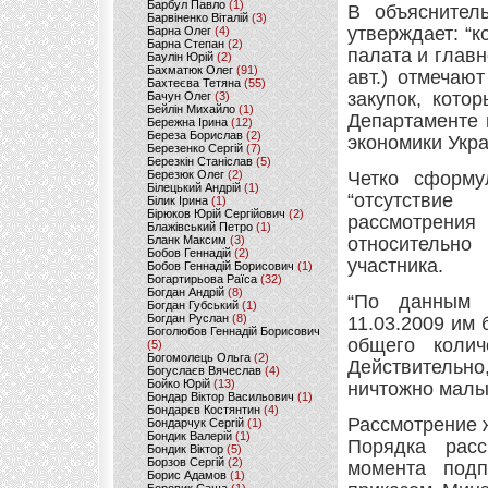
Барбул Павло
(1)
В объяснител
Барвіненко Віталій
(3)
утверждает: “
Барна Олег
(4)
Барна Степан
(2)
палата и глав
Баулін Юрій
(2)
Бахматюк Олег
(91)
авт.) отмечаю
Бахтеєва Тетяна
(55)
закупок, кото
Бачун Олег
(3)
Бейлін Михайло
(1)
Департаменте 
Бережна Ірина
(12)
Береза Борислав
(2)
экономики Укра
Березенко Сергій
(7)
Березкін Станіслав
(5)
Березюк Олег
(2)
Четко сформу
Білецький Андрій
(1)
“отсутстви
Білик Ірина
(1)
Бірюков Юрій Сергійович
(2)
рассмотрения
Блажівський Петро
(1)
Бланк Максим
(3)
относительн
Бобов Геннадій
(2)
участника.
Бобов Геннадій Борисович
(1)
Богартирьова Раїса
(32)
Богдан Андрій
(8)
“По данным 
Богдан Губський
(1)
Богдан Руслан
(8)
11.03.2009 им
Боголюбов Геннадій Борисович
общего колич
(5)
Богомолець Ольга
(2)
Действитель
Богуслаєв Вячеслав
(4)
Бойко Юрій
(13)
ничтожно малы
Бондар Віктор Васильович
(1)
Бондарєв Костянтин
(4)
Рассмотрение 
Бондарчук Сергій
(1)
Бондик Валерій
(1)
Порядка расс
Бондик Віктор
(5)
Борзов Сергiй
(2)
момента подп
Борис Адамов
(1)