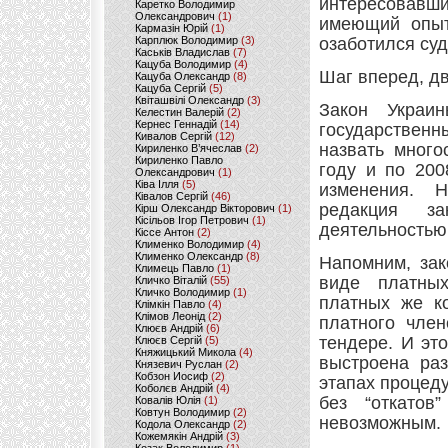
интересовавши
Каретко Володимир
Олександрович
(1)
имеющий опыт
Кармазін Юрій
(1)
Карплюк Володимир
(3)
озаботился суд
Каськів Владислав
(7)
Кацуба Володимир
(4)
Шаг вперед, д
Кацуба Олександр
(8)
Кацуба Сергій
(5)
Квіташвілі Олександр
(3)
Закон Украи
Келестин Валерій
(2)
Кернес Геннадій
(14)
государствен
Кивалов Сергій
(12)
назвать много
Кириленко В’ячеслав
(2)
Кириленко Павло
году и по 200
Олександрович
(1)
Ківа Ілля
(5)
изменения. Н
Ківалов Сергій
(46)
редакция за
Кірш Олександр Вікторович
(1)
Кісільов Ігор Петрович
(1)
деятельностью
Кіссе Антон
(2)
Клименко Володимир
(4)
Клименко Олександр
(8)
Напомним, за
Климець Павло
(1)
виде платных
Кличко Віталій
(55)
Кличко Володимир
(1)
платных же ко
Клімкін Павло
(4)
Клімов Леонід
(2)
платного чле
Клюєв Андрій
(6)
тендере. И эт
Клюєв Сергій
(5)
Княжицький Микола
(4)
выстроена раз
Князевич Руслан
(2)
Кобзон Иосиф
(2)
этапах процед
Коболєв Андрій
(4)
без “откатов
Ковалів Юлія
(1)
Ковтун Володимир
(2)
невозможным.
Кодола Олександр
(2)
Кожемякін Андрій
(3)