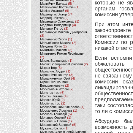
Матвієнко Анатолій
(2)
которые не я
Матвійчук Едуард
(5)
Матейченко Костянтин
(1)
органам госв
Матіос Анатолій
(9)
комиссии утве
Медведчук Віктор
(74)
Медведь Віктор
(2)
Медведько Олександр
(1)
При этом инте
Медяник Володимир
(4)
Мельник Петро
(3)
законопроект
Мельничук Максим Дмитрович
ответственно
(3)
Мельничук Сергій
(1)
Комиссии по 
Мельніченко Микола
(2)
Мендель Юлія
(2)
никакой ответс
Микитась Максим
(8)
Микитенко Роман Леонідович
Если вспомнит
(2)
Мисик Володимир
(1)
обжаловать
Мисик Володимир Юрійович
(2)
Мізрах Ігор
(3)
общественности
Мірошник Андрій
(1)
не связанному
Мірошниченко Ігор
(3)
Мірошниченко Юрій
(4)
комиссии ока
Мірошніченко Іван
Володимирович
(2)
ликвидирова
Могильов Анатолій
(2)
общественность
Молоток Ігор
(6)
Монтян Тетяна
(4)
предполагаемы
Мороко Юрій
(2)
Мосійчук Ігор
(2)
таки состоялас
Москалевський В'ячеслав
(1)
то ли с комисси
Москаленко Ярослав
(1)
Москаль Геннадій
(5)
Мочанов Олексій
(1)
Абсурдно был
Мошенець Олена
(1)
Мошенский Валерий
(5)
возможность д
Муженко Віктор
(1)
Мужчиль Олег (Сергій Аміров)