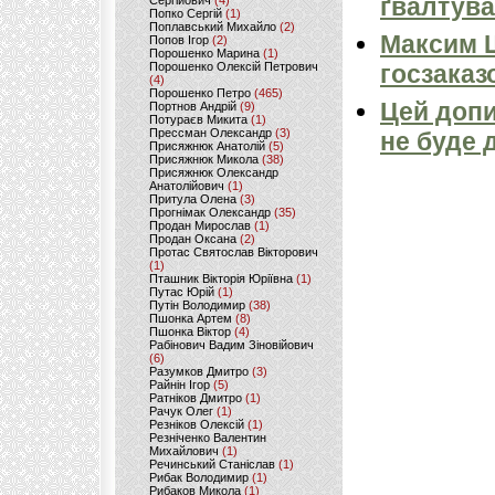
ґвалтува
Сергійович
(4)
Попко Сергій
(1)
Поплавський Михайло
(2)
Максим 
Попов Ігор
(2)
Порошенко Марина
(1)
Порошенко Олексій Петрович
госзаказ
(4)
Порошенко Петро
(465)
Цей допи
Портнов Андрій
(9)
Потураєв Микита
(1)
Прессман Олександр
(3)
не буде 
Присяжнюк Анатолій
(5)
Присяжнюк Микола
(38)
Присяжнюк Олександр
Анатолійович
(1)
Притула Олена
(3)
Прогнімак Олександр
(35)
Продан Мирослав
(1)
Продан Оксана
(2)
Протас Святослав Вікторович
(1)
Пташник Вікторія Юріївна
(1)
Путас Юрій
(1)
Путін Володимир
(38)
Пшонка Артем
(8)
Пшонка Віктор
(4)
Рабінович Вадим Зіновійович
(6)
Разумков Дмитро
(3)
Райнін Ігор
(5)
Ратніков Дмитро
(1)
Рачук Олег
(1)
Резніков Олексій
(1)
Резніченко Валентин
Михайлович
(1)
Речинський Станіслав
(1)
Рибак Володимир
(1)
Рибаков Микола
(1)