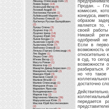
предпринимат
Лівшиць Олександр Ілліч
(2)
Ложкін Борис
(13)
Продан. – Гла
Лозінський Віктор
(9)
Лозовий Андрій
(6)
комиссия, кот
Локтіонова Наталя
(1)
конкурса, имет
Лубківський Маркіян
(1)
Лубченко Олексій
(1)
образом заде
Лук'янчук Руслан Валерійович
(2)
является то, 
Лукаш Олена
(3)
своей работы
Луценко Ігор
(4)
Луценко Ірина
(14)
Никакой реги
Луценко Юрій
(94)
Львов Богдан
(1)
одобрений не
Льовочкін Сергій
(29)
Если в перво
Льовочкіна Юлія
(7)
Любченко Олексій
(1)
возможность о
Лялька (Горган) Олександр
(4)
Лях Вадим
(1)
относительно 
Ляшко Олег
(85)
в суд, то сего
М'ялик Віктор
(1)
Магута Роман
(1)
возможности о
Мазепа Ігор
(2)
Макар'ян Давид Борисович
(1)
разбираться. 
Макаренко Анатолій
(2)
но что такое
Македон Юрій
(3)
Максімов Сергій
(1)
коллегиальног
Маліков Віталій
(1)
Малінін Олександр
(1)
достаточно сло
Манцуров Игорь
(1)
Маркевич Ярослав
Действительно
Володимирович
(1)
Марков Ігор
(2)
коллегиальный 
Мартиненко Микола
(26)
Марушевська Юлія
(3)
передается р
Маслов Юрій Костянтинович
представител
(2)