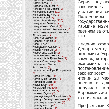
Козак Володимир
(1)
Серия неугас
Козак Тарас
(2)
Козловський Олег
(4)
закончилась 
Колесниченко Вадим
(5)
утратившим си
Колесніков Борис
(10)
Колєсніков Дмитро
(1)
Положением
Колобов Юрій
(1)
Коломойський Ігор
(123)
государствен
Кондратюк Олена
(1)
Кабмина N274 
Кондрашенко Сергій
(1)
Кононенко Ігор Віталійович
(21)
рвением за от
Константіновський Вячеслав
Леонідович
(1)
БЮТ.
Копанчук Олена
(1)
Корбан Геннадій
(33)
Ведение сфер
Корж Віктор
(3)
Корнацький Аркадій
(2)
Департамент
Корнійчук Євген
(1)
Коровченко Сергій
(1)
экономики Укр
Королевська Наталія
(5)
закупок, кото
Король Марія Григорівна
(1)
Король Олександр
(16)
экономики, н
Корчинська Оксана
Анатоліївна
(1)
постановлени
Корявченков Юрій Валерійович
законопроект,
(1)
Костенко Євген
(1)
чтении 20 мая
Костицький Василь
(1)
Костюшко Олег
(1)
внесло в док
Косюк Юрій
(15)
получило по
Котвіцький Ігор
(10)
Кошелєва Альона
(3)
Еврокомиссии. 
Кошмак Вадим
(1)
Кравець Андрій Віталійович
(2)
то началась ин
Кравчук Леонід Макарович
(1)
Краснокутський Сергій
(1)
Профильный Ко
Кривецький Ігор
(1)
Кривонос Павло
(1)