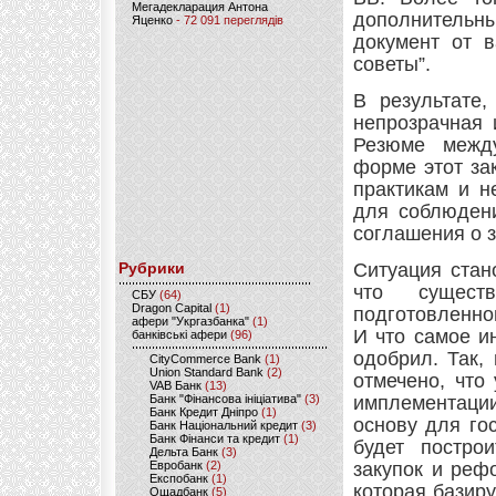
Мегадекларация Антона
дополнительн
Яценко
- 72 091 переглядів
документ от 
советы”.
В результате,
непрозрачная 
Резюме между
форме этот за
практикам и н
для соблюдени
соглашения о з
Рубрики
Ситуация стан
что сущест
CБУ
(64)
Dragon Capital
(1)
подготовленно
афери "Укргазбанка"
(1)
И что самое и
банківські афери
(96)
одобрил. Так,
CityCommerce Bank
(1)
Union Standard Bank
(2)
отмечено, что
VAB Банк
(13)
Банк "Фінансова ініціатива"
(3)
имплементаци
Банк Кредит Дніпро
(1)
основу для го
Банк Національний кредит
(3)
Банк Фінанси та кредит
(1)
будет постро
Дельта Банк
(3)
Евробанк
(2)
закупок и реф
Експобанк
(1)
которая базиру
Ощадбанк
(5)