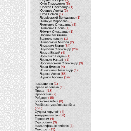
Юлдашев Сергій
(1)
Юлія Тимошенко
(8)
Юраков Олександр
(1)
Юрушев Леонід
(3)
Юфа Семен
(1)
Яворівський Володимир
(1)
Якибчук Мирослав
(5)
Якименко Олександр
(3)
Якименко Олена
(1)
Якімчук Олександр
(1)
Яловий Костянтин
Володимирович
(1)
Янковський Микола
(2)
Янукович Віктор
(64)
Янукович Олександр
(20)
Ярема Віталій
(4)
Яременко Богдан
(1)
Яресько Наталія
(1)
Ярославський Олександр
(3)
Ярош Дмитро
(4)
Ясинський Олександр
(1)
Яценко Антон
(58)
Яценюк Арсеній
(147)
покращення
(1)
Права человека
(13)
Приват
(13)
Провокація
(7)
Рейдери
(15)
російська гебня
(8)
Російсько-українська війна
(793)
Судова корупція
(4)
тендерна мафія
(36)
Тероризм
(4)
Укрсоцбанк
(3)
фальсифікація виборів
(1)
Фокстрот
(13)