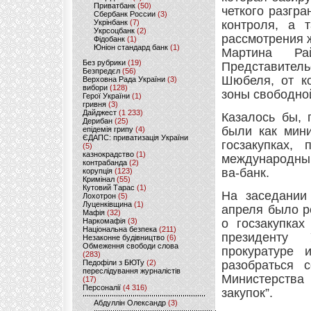
Приватбанк
(50)
четкого разгр
Сбербанк России
(3)
Укрінбанк
(7)
контроля, а 
Укрсоцбанк
(2)
рассмотрения 
Фідобанк
(1)
Юніон стандард банк
(1)
Мартина Ра
Без рубрики
(19)
Представител
Безпредєл
(56)
Шюбеля, от ко
Верховна Рада України
(3)
вибори
(128)
зоны свободно
Герої України
(1)
гривня
(3)
Дайджест
(1 233)
Казалось бы, 
Дерибан
(25)
были как мини
епідемія грипу
(4)
ЄДАПС: приватизація України
госзакупках,
(5)
казнокрадство
(1)
международны
контрабанда
(2)
ва-банк.
корупція
(123)
Кримінал
(55)
Кутовий Тарас
(1)
На заседании
Лохотрон
(5)
Луценківщина
(1)
апреля было р
Мафія
(32)
Наркомафія
(3)
о госзакупка
Національна безпека
(211)
президенту
Незаконне будівництво
(6)
Обмеження свободи слова
прокуратуре 
(283)
Педофіли з БЮТу
(2)
разобраться 
переслідування журналістів
Министерства
(17)
Персоналії
(4 316)
закупок”.
Абдуллін Олександр
(3)