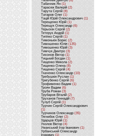
Табачник Дмитро
(6)
Табачник Ян
(1)
Тарасюк Валерій
(2)
Тарута Сергій
(8)
Татаров Олег
(1)
Тацій Юрій Олександрович
(1)
Терещенко Юрій
(1)
Терещук Олександр
(6)
Терьохін Сергій
(2)
Тетерук Андрій
(1)
Тигіпко Сергій
(1)
Тимонькін Борис
(2)
Тимошенко Юлія
(135)
Тимошенко Юрій
(3)
Тимчук Дмитро
(3)
Тихонов Віктор
(1)
Тицький Богдан
(1)
Тищенко Микола
(2)
Тищенко Олена
(8)
Тищенко Сергій
(4)
Ткаченко Олександр
(10)
Требушкін Руслан
(1)
Тригубенко Сергій
(6)
Трофименко Вадим
(1)
Троян Вадим
(6)
Труба Роман
(3)
Трубаров Віталій
(2)
Труханов Геннадій
(7)
Тулуб Сергій
(1)
Турчин Сергій Олександрович
(1)
Турчинов Олександр
(35)
Тягнибок Олег
(2)
Ударцов Юрій
(1)
Уколов Віктор
(4)
Уманський Ігор Іванович
(1)
Урбанський Олександр
Ігорович
(1)