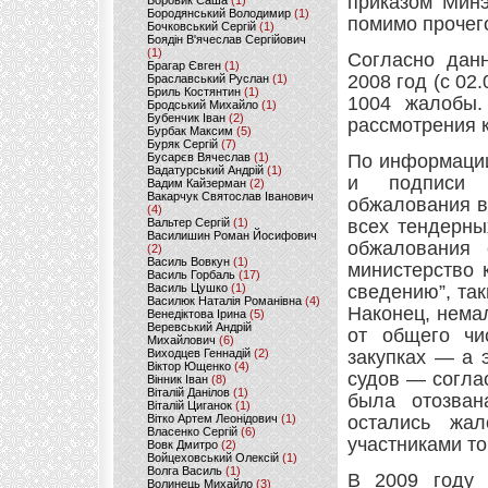
приказом Минэ
Боровик Саша
(1)
Бородянський Володимир
(1)
помимо прочег
Бочковський Сергій
(1)
Боядін В'ячеслав Сергійович
(1)
Согласно дан
Брагар Євген
(1)
2008 год (с 02
Браславський Руслан
(1)
Бриль Костянтин
(1)
1004 жалобы.
Бродський Михайло
(1)
Бубенчик Іван
(2)
рассмотрения 
Бурбак Максим
(5)
Буряк Сергій
(7)
Бусарєв Вячеслав
(1)
По информации
Вадатурський Андрій
(1)
и подписи 
Вадим Кайзерман
(2)
Вакарчук Святослав Іванович
обжалования в
(4)
Вальтер Сергій
(1)
всех тендерны
Василишин Роман Йосифович
обжалования 
(2)
Василь Вовкун
(1)
министерство 
Василь Горбаль
(17)
Василь Цушко
(1)
сведению”, так
Василюк Наталія Романівна
(4)
Наконец, нема
Венедіктова Ірина
(5)
Веревський Андрій
от общего чи
Михайлович
(6)
Виходцев Геннадій
(2)
закупках — а 
Віктор Ющенко
(4)
судов — согла
Вінник Іван
(8)
Віталій Данілов
(1)
была отозван
Віталій Циганок
(1)
Вітко Артем Леонідович
(1)
остались жа
Власенко Сергій
(6)
участниками то
Вовк Дмитро
(2)
Войцеховський Олексій
(1)
Волга Василь
(1)
В 2009 году (
Волинець Михайло
(3)