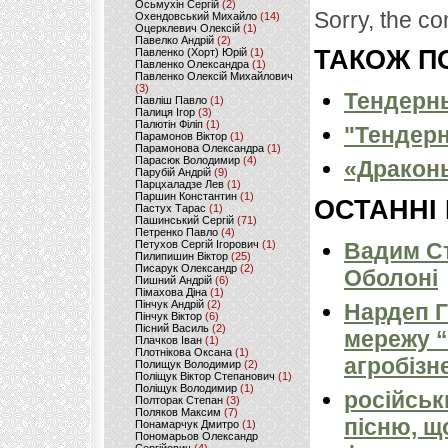
Осьмухін Сергій
(2)
Sorry, the co
Охендовський Михайло
(14)
Оцерклевич Олексій
(1)
Павелко Андрій
(2)
ТАКОЖ ПО
Павленко (Хорт) Юрій
(1)
Павленко Олександра
(1)
Павленко Олексій Михайлович
(3)
Тендерн
Павліш Павло
(1)
Палиця Ігор
(3)
Палютін Філіп
(1)
"Тендер
Парамонов Віктор
(1)
Парамонова Олександра
(1)
Парасюк Володимир
(4)
«Драконы
Парубій Андрій
(9)
Парцхаладзе Лев
(1)
Паршин Константин
(1)
ОСТАННІ
Пастух Тарас
(1)
Пашинський Сергій
(71)
Петренко Павло
(4)
Петухов Сергій Ігорович
(1)
Вадим Ст
Пилипишин Віктор
(25)
Писарук Олександр
(2)
Оболоні
Пишний Андрій
(6)
Пімахова Діна
(1)
Пінчук Андрій
(2)
Нардеп 
Пінчук Віктор
(6)
Пісний Василь
(2)
мережу “
Плачков Іван
(1)
Плотнікова Оксана
(1)
агробізн
Полищук Володимир
(2)
Поліщук Віктор Степанович
(1)
Поліщук Володимир
(1)
російськ
Полторак Степан
(3)
Поляков Максим
(7)
пісню, щ
Понамарчук Дмитро
(1)
Пономарьов Олександр