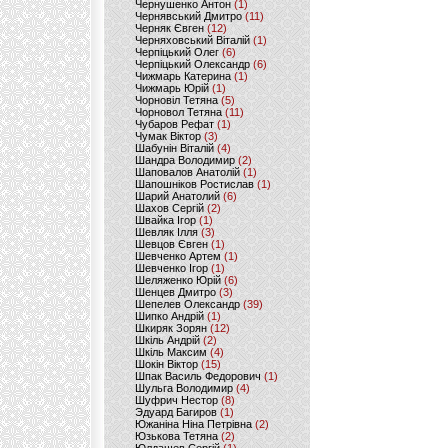
Чернушенко Антон
(1)
Чернявський Дмитро
(11)
Черняк Євген
(12)
Черняховський Віталій
(1)
Черпіцький Олег
(6)
Черпіцький Олександр
(6)
Чижмарь Катерина
(1)
Чижмарь Юрій
(1)
Чорновіл Тетяна
(5)
Чорновол Тетяна
(11)
Чубаров Рефат
(1)
Чумак Віктор
(3)
Шабунін Віталій
(4)
Шандра Володимир
(2)
Шаповалов Анатолій
(1)
Шапошніков Ростислав
(1)
Шарий Анатолий
(6)
Шахов Сергій
(2)
Швайка Ігор
(1)
Шевляк Ілля
(3)
Шевцов Євген
(1)
Шевченко Артем
(1)
Шевченко Ігор
(1)
Шеляженко Юрій
(6)
Шенцев Дмитро
(3)
Шепелев Олександр
(39)
Шипко Андрій
(1)
Шкиряк Зорян
(12)
Шкіль Андрій
(2)
Шкіль Максим
(4)
Шокін Віктор
(15)
Шпак Василь Федорович
(1)
Шульга Володимир
(4)
Шуфрич Нестор
(8)
Эдуард Багиров
(1)
Южаніна Ніна Петрівна
(2)
Юзькова Тетяна
(2)