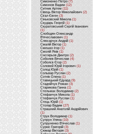
Симоненко Петро
(7)
Симонов Вадим
(12)
Ситник Артем
(11)
Сівець Віктор Миколайович
(2)
Сігал Євген
(3)
Сіньковский Микола
(1)
Скударь Георгій
(1)
Скуратовський Сергій Іванович
(1)
Слободян Олександр
В'ячеславович
(1)
Слюсарчук Андрій
(1)
Смалій Віктор
(1)
Смешко Ігор
(1)
Смолій Яків
(1)
Снєгирьов Дмитро
(2)
Соболев Вячеслав
(4)
Соболєв Єгор
(2)
Соловей Юрій Ігорович
(1)
Солод Юрій
(1)
Сольвар Руслан
(2)
Сотнік Олена
(1)
Ставицький Едуард
(9)
Стаднійчук Роман
(3)
Старикова Ганна
(1)
Стельмах Володимир
(2)
Стефанчук Микола
(1)
Стефанчук Руслан
(1)
Стець Юрій
(1)
Столар Вадим
(27)
Страшний Анатолій Андрійович
(1)
Струк Володимир
(1)
Супрун Уляна
(10)
Супруненко В'ячеслав
(1)
Суркіс Григорій
(3)
Сюмар Вікторія
(3)