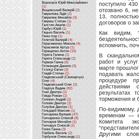
Воропаєв Юрій Миколайович
поступило 430
(1)
отозвано 6, н
Вощевський Валерій
(2)
Гаврилова Лідія
(2)
13, полность
Гаврилюк Михайло
(3)
Гавриш Степан
(1)
договоров о за
Галстян Авагім
(1)
Гарбуз Юрій
(1)
Как видим, 
Гацько Василь
(1)
Гекко Ігор
(1)
бездеятельнос
Гелетей Валерій
(4)
Герасименко Микола
(4)
вспомнить, по
Герасимов Артур
(1)
Геращенко Антон
(15)
В скандально
Герега Галина
(1)
Герега Олександр
(2)
работ и услуг
Герман Ганна
(6)
Гетманцев Данило
(3)
марте прошлог
Гєллєр Євген
(2)
подавать жал
Гладій Степан
(1)
Гладковський (Свинарчук)
процедуре п
Олег
(4)
Гладковський Олег
(2)
действиями 
Гладчук Вадим
(82)
результатах 
Гнап Дмитро
(2)
Говда Роман
(1)
торможения и 
Головач Андрій
(2)
Головін Дмитро
(2)
Голубов Дмитро
(1)
По-видимому, 
Гольдарб Максим
(1)
Гонтарева Валерія
(47)
временам — ос
Гончаренко Олексій
(8)
Комитета эк
Гончаров Михайло
(1)
Гончарук Олексій
(2)
“представител
Гопко Ганна
(3)
Горбаль Василь
(2)
Другими сло
Горбунов Олександр
(1)