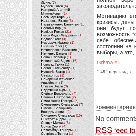
полной мере
Лісник
(7)
законодательн
Мураєв Євген
(6)
Нагорний Анатолій
Миколайович
(1)
Мотивацию ег
Наем Мустафа
(7)
Назаренко Віктор
(3)
кризисы, день
Наливайченко Валентин
(10)
они будут по
Насалик Ігор
(9)
Насіров Роман
(21)
возможность “
Негой Федір Федорович
(1)
Недава Олег
(4)
себе обеспеч
Немодрук Наталія
(1)
состоянии не 
Низенко Олег
(1)
Ничипоренко Валентин
(1)
выборы, а это,
Німченко Василь
(2)
Новак Славомір
(1)
Новинський Вадим
(16)
Grivna.eu
Новосад Ганна
(1)
Носаль Олександр
(1)
1 492 переглядів
Нусенкіс Віктор
(1)
Оверко Ігор
(1)
Овчаренко В'ячеслав
Андрійович
(1)
Огнєвіч Злата
(3)
Одарченко Юрій
(1)
Олійник Володимир
(4)
Олійник Святослав
(2)
Омельченко Григорій
(3)
Омельченко Олександр
(7)
Комментариев
Омелян Володимир
Володимирович
(2)
Онищенко Олександр
(15)
No comments
Оністрат Андрій
(6)
Оніщук Микола
(3)
Осика Сергій
(4)
RSS
feed fo
Остафійчук Григорій
(1)
Острікова Тетяна
(1)