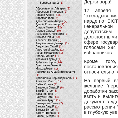
Держи вора!
Борзова Ірина
(1)
Абромавичус Айварас
(2)
17 апреля 
Аброськін В’ячеслав
(1)
Аваков Арсен
(318)
“откладывания
Аврамов Іван
(7)
нардеп от БЮТ
Адамовський Андрій
(2)
Адаріч Олександр
(1)
Генеральной
Азаров Микола
(12)
Азаров Олексій
(9)
депутатским
Акименко Олександр
(1)
должностными
Акімова Ірина
(13)
Альперін Вадим
(3)
сфере государ
Андрієвський Дмитро
(1)
Андрушко Сергій
(1)
голосами 294
Апостол Михайло
(1)
избранников.
Ар'єв Володимир
(1)
Арабей Денис
(1)
Арахамія Давид
(1)
Кроме того
Арбузов Сергій
(44)
Арестович Олексій
постановления
Миколайович
(1)
относительно г
Артеменко Андрій Вікторович
(1)
Артюшенко Ігор Андрійович
(1)
На первый вз
Ахметов Рінат
(51)
Бабак Олена
(1)
желание “пер
Баганець Олексій
(6)
доработки зак
Багрій Петро
(3)
Баканов Іван
(2)
взять и вылит
Бакулін Євген
(4)
Баленко Артур
(1)
документ в уд
Балицький Євген
(7)
рассмотрении 
Балога Андрій
(1)
Балога Віктор
(4)
в глубокую уве
Балчун Войцех
(1)
Банас Дмитро
(1)