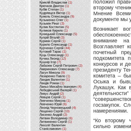
положил прави
Криклій Владислав
(1)
Крючков Дмитро
(1)
второму чтени
Кубів Степан
(1)
Мнение Всеми
Кудрявцєв Віктор
(1)
Кужель Олександра
(9)
документе мы 
Кузьменко Олег
(1)
Кузьмін Рінат
(3)
Кулик Костянтин
(5)
Возникает во
Куликов Кирило
(1)
обеспокоеннос
Куницький Олександр
(5)
Купрій Віталій
(3)
внимание на
Курикін Сергій
(1)
Курило Олександр
(1)
Возглавляет к
Курченко Сергій
(44)
почетный пре
Кутовий Тарас
(1)
Куць Олександр
(1)
подкомитета п
Кучма Леонід
(12)
Кушнір Ігор
(7)
конкурсов и д
Лабазюк Сергій Петрович
(2)
президенту Те
Лавринович Олександр
(7)
Лагун Микола
(9)
комитета – бы
Лазаренко Павло
(1)
Ландик Валентин
(1)
Осыка и бывш
Ландік Роман
(1)
Лукашук. Как 
Ланьо Михайло Іванович
(4)
Лебедівський Валерій
(1)
деятельности”
Левус Андрій
(2)
Левцов Сергій
(1)
“совершенство
Левченко Микола
(1)
госзакупок. С
Левченко Юрій
(6)
Леонід Черновецький
(4)
намерениями.
Лещенко Сергій
(10)
Лисенко Андрій
(2)
Литвин Володимир
(6)
“Ко второму 
Литвиненко Сергій
(1)
Лихоліт Валентин
сильно измени
Станіславович
(1)