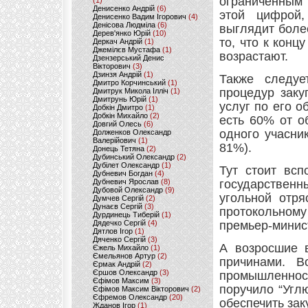
ограниченным 
(1)
Денисенко Андрій
(6)
этой цифрой,
Денисенко Вадим Ігорович
(4)
Денісова Людміла
(6)
выглядит боле
Дерев'янко Юрій
(10)
то, что к кон
Деркач Андрій
(1)
Джемілєв Мустафа
(1)
возрастают.
Дзензерський Денис
Вікторович
(3)
Дзинзя Андрій
(1)
Также следуе
Дмитро Корчинський
(1)
процедур заку
Дмитрук Микола Ілліч
(1)
Дмитрунь Юрій
(1)
услуг по его о
Добкін Дмитро
(1)
Добкін Михайло
(2)
есть 60% от о
Довгий Олесь
(6)
одного учасник
Долженков Олександр
Валерійович
(1)
81%).
Донець Тетяна
(2)
Дубинський Олександр
(2)
Дубілет Олександр
(1)
Тут стоит всп
Дубневич Богдан
(4)
Дубневич Ярослав
(8)
государствен
Дубовой Олександр
(9)
угольной отр
Думчев Сергій
(2)
Дунаєв Сергій
(3)
протокольном
Дурдинець Тиберій
(1)
Дядечко Сергій
(4)
премьер-минис
Дятлов Ігор
(1)
Дяченко Сергій
(3)
А возросшие 
Єжель Михайло
(1)
Ємельянов Артур
(2)
причинами. В
Єрмак Андрій
(2)
Єршов Олександр
(3)
промышленно
Єфімов Максим
(3)
поручило “Угл
Єфімов Максим Вікторович
(2)
Єфремов Олександр
(20)
обеспечить зак
Жданов Ігор
(1)