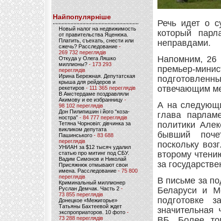
Найпопулярніше
Речь идет о с
Новый налог на недвижимость
который парл
от правительства Яценюка.
Платить, съехать, снести или
неправдами.
сжечь? Расследование
-
269 732 переглядів
Напомним, 26 
Откуда у Олега Ляшко
миллионы?
- 173 293
премьер-мин
переглядів
Ирина Бережная. Депутатская
подготовлен
крыша для рейдеров и
отвечающим ме
рекетиров
- 111 365 переглядів
В Амстердаме поздравляли
Акимову и ее избранницу
-
А на следующи
98 102 переглядів
Дон Пилипишин і його “коза-
глава парламе
ностра”
- 84 777 переглядів
политики Алек
Тетяна Чорновіл: дівчинка за
викликом депутата
бывший поче
Пашинського
- 83 688
переглядів
поскольку воз
УНИАН за $12 тысяч удалил
второму чтению
статью про митинг под СБУ.
Вадим Симонов и Николай
за государстве
Присяжнюк отмывают свои
имена. Расследование
- 75 800
переглядів
В письме за п
Криминальный миллионер
Руслан Демчак. Часть 2
-
Беларуси и М
73 855 переглядів
подготовке з
Донецкое «Межигорье»
Татьяны Бахтеевой ждет
значительная 
экспроприаторов. 10 фото
-
73 288 переглядів
ВБ. Более то