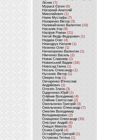
Лісник
(7)
Мураєв Євген
(6)
Нагорний Анатолій
Миколайович
(1)
Наем Мустафа
(7)
Назаренко Віктор
(3)
Наливайченко Валентин
(10)
Насалик Ігор
(9)
Насіров Роман
(21)
Негой Федір Федорович
(1)
Недава Олег
(4)
Немодрук Наталія
(1)
Низенко Олег
(1)
Ничипоренко Валентин
(1)
Німченко Василь
(2)
Новак Славомір
(1)
Новинський Вадим
(16)
Новосад Ганна
(1)
Носаль Олександр
(1)
Нусенкіс Віктор
(1)
Оверко Ігор
(1)
Овчаренко В'ячеслав
Андрійович
(1)
Огнєвіч Злата
(3)
Одарченко Юрій
(1)
Олійник Володимир
(4)
Олійник Святослав
(2)
Омельченко Григорій
(3)
Омельченко Олександр
(7)
Омелян Володимир
Володимирович
(2)
Онищенко Олександр
(15)
Оністрат Андрій
(6)
Оніщук Микола
(3)
Осика Сергій
(4)
Остафійчук Григорій
(1)
Острікова Тетяна
(1)