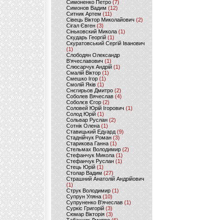
Симоненко Петро
(7)
Симонов Вадим
(12)
Ситник Артем
(11)
Сівець Віктор Миколайович
(2)
Сігал Євген
(3)
Сіньковский Микола
(1)
Скударь Георгій
(1)
Скуратовський Сергій Іванович
(1)
Слободян Олександр
В'ячеславович
(1)
Слюсарчук Андрій
(1)
Смалій Віктор
(1)
Смешко Ігор
(1)
Смолій Яків
(1)
Снєгирьов Дмитро
(2)
Соболев Вячеслав
(4)
Соболєв Єгор
(2)
Соловей Юрій Ігорович
(1)
Солод Юрій
(1)
Сольвар Руслан
(2)
Сотнік Олена
(1)
Ставицький Едуард
(9)
Стаднійчук Роман
(3)
Старикова Ганна
(1)
Стельмах Володимир
(2)
Стефанчук Микола
(1)
Стефанчук Руслан
(1)
Стець Юрій
(1)
Столар Вадим
(27)
Страшний Анатолій Андрійович
(1)
Струк Володимир
(1)
Супрун Уляна
(10)
Супруненко В'ячеслав
(1)
Суркіс Григорій
(3)
Сюмар Вікторія
(3)