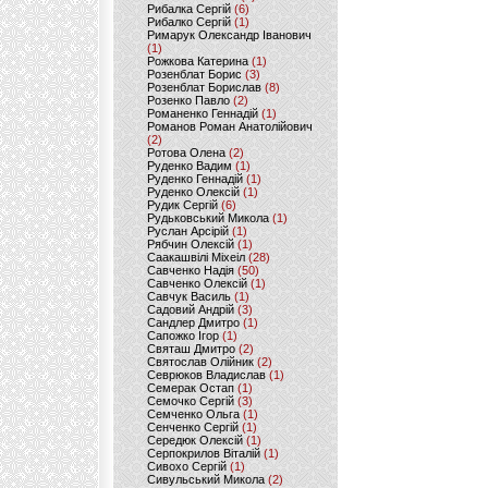
Рибалка Сергій
(6)
Рибалко Сергій
(1)
Римарук Олександр Іванович
(1)
Рожкова Катерина
(1)
Розенблат Борис
(3)
Розенблат Борислав
(8)
Розенко Павло
(2)
Романенко Геннадій
(1)
Романов Роман Анатолійович
(2)
Ротова Олена
(2)
Руденко Вадим
(1)
Руденко Геннадій
(1)
Руденко Олексій
(1)
Рудик Сергій
(6)
Рудьковський Микола
(1)
Руслан Арсірій
(1)
Рябчин Олексій
(1)
Саакашвілі Міхеіл
(28)
Савченко Надія
(50)
Савченко Олексій
(1)
Савчук Василь
(1)
Садовий Андрій
(3)
Сандлер Дмитро
(1)
Сапожко Ігор
(1)
Святаш Дмитро
(2)
Святослав Олійник
(2)
Севрюков Владислав
(1)
Семерак Остап
(1)
Семочко Сергій
(3)
Семченко Ольга
(1)
Сенченко Сергій
(1)
Середюк Олексій
(1)
Серпокрилов Віталій
(1)
Сивохо Сергій
(1)
Сивульський Микола
(2)