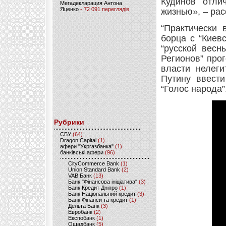
Кудинов отли
Мегадекларация Антона
Яценко
- 72 091 переглядів
жизнью», – рас
“Практически 
борца с “Киев
“русской весн
Регионов” про
власти нелег
Путину ввести
“Голос народа”
Рубрики
CБУ
(64)
Dragon Capital
(1)
афери "Укргазбанка"
(1)
банківські афери
(96)
CityCommerce Bank
(1)
Union Standard Bank
(2)
VAB Банк
(13)
Банк "Фінансова ініціатива"
(3)
Банк Кредит Дніпро
(1)
Банк Національний кредит
(3)
Банк Фінанси та кредит
(1)
Дельта Банк
(3)
Евробанк
(2)
Експобанк
(1)
Ощадбанк
(5)