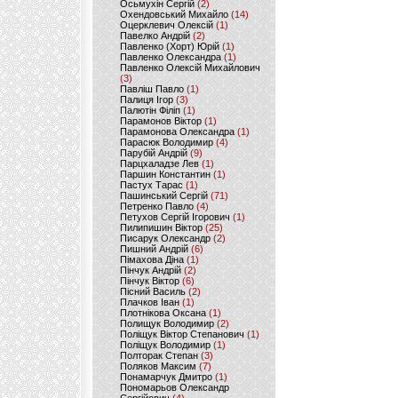
Осьмухін Сергій
(2)
Охендовський Михайло
(14)
Оцерклевич Олексій
(1)
Павелко Андрій
(2)
Павленко (Хорт) Юрій
(1)
Павленко Олександра
(1)
Павленко Олексій Михайлович
(3)
Павліш Павло
(1)
Палиця Ігор
(3)
Палютін Філіп
(1)
Парамонов Віктор
(1)
Парамонова Олександра
(1)
Парасюк Володимир
(4)
Парубій Андрій
(9)
Парцхаладзе Лев
(1)
Паршин Константин
(1)
Пастух Тарас
(1)
Пашинський Сергій
(71)
Петренко Павло
(4)
Петухов Сергій Ігорович
(1)
Пилипишин Віктор
(25)
Писарук Олександр
(2)
Пишний Андрій
(6)
Пімахова Діна
(1)
Пінчук Андрій
(2)
Пінчук Віктор
(6)
Пісний Василь
(2)
Плачков Іван
(1)
Плотнікова Оксана
(1)
Полищук Володимир
(2)
Поліщук Віктор Степанович
(1)
Поліщук Володимир
(1)
Полторак Степан
(3)
Поляков Максим
(7)
Понамарчук Дмитро
(1)
Пономарьов Олександр