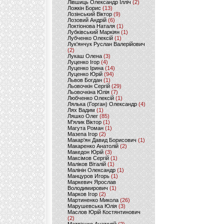
Лівшиць Олександр Ілліч
(2)
Ложкін Борис
(13)
Лозінський Віктор
(9)
Лозовий Андрій
(6)
Локтіонова Наталя
(1)
Лубківський Маркіян
(1)
Лубченко Олексій
(1)
Лук'янчук Руслан Валерійович
(2)
Лукаш Олена
(3)
Луценко Ігор
(4)
Луценко Ірина
(14)
Луценко Юрій
(94)
Львов Богдан
(1)
Льовочкін Сергій
(29)
Льовочкіна Юлія
(7)
Любченко Олексій
(1)
Лялька (Горган) Олександр
(4)
Лях Вадим
(1)
Ляшко Олег
(85)
М'ялик Віктор
(1)
Магута Роман
(1)
Мазепа Ігор
(2)
Макар'ян Давид Борисович
(1)
Макаренко Анатолій
(2)
Македон Юрій
(3)
Максімов Сергій
(1)
Маліков Віталій
(1)
Малінін Олександр
(1)
Манцуров Игорь
(1)
Маркевич Ярослав
Володимирович
(1)
Марков Ігор
(2)
Мартиненко Микола
(26)
Марушевська Юлія
(3)
Маслов Юрій Костянтинович
(2)