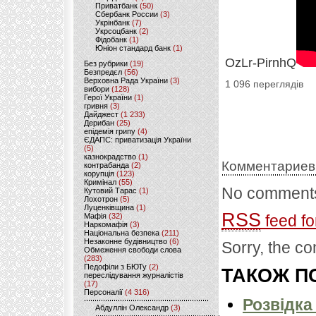
Приватбанк
(50)
Сбербанк России
(3)
Укрінбанк
(7)
Укрсоцбанк
(2)
Фідобанк
(1)
Юніон стандард банк
(1)
OzLr-PirnhQ
Без рубрики
(19)
Безпредєл
(56)
Верховна Рада України
(3)
1 096 переглядів
вибори
(128)
Герої України
(1)
гривня
(3)
Дайджест
(1 233)
Дерибан
(25)
епідемія грипу
(4)
ЄДАПС: приватизація України
(5)
казнокрадство
(1)
Комментариев
контрабанда
(2)
корупція
(123)
Кримінал
(55)
No comments
Кутовий Тарас
(1)
Лохотрон
(5)
Луценківщина
(1)
RSS
Мафія
(32)
feed fo
Наркомафія
(3)
Національна безпека
(211)
Незаконне будівництво
(6)
Sorry, the co
Обмеження свободи слова
(283)
Педофіли з БЮТу
(2)
ТАКОЖ ПО
переслідування журналістів
(17)
Персоналії
(4 316)
Розвідка
Абдуллін Олександр
(3)