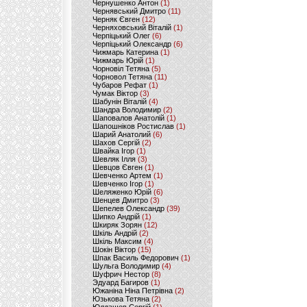
Чернушенко Антон
(1)
Чернявський Дмитро
(11)
Черняк Євген
(12)
Черняховський Віталій
(1)
Черпіцький Олег
(6)
Черпіцький Олександр
(6)
Чижмарь Катерина
(1)
Чижмарь Юрій
(1)
Чорновіл Тетяна
(5)
Чорновол Тетяна
(11)
Чубаров Рефат
(1)
Чумак Віктор
(3)
Шабунін Віталій
(4)
Шандра Володимир
(2)
Шаповалов Анатолій
(1)
Шапошніков Ростислав
(1)
Шарий Анатолий
(6)
Шахов Сергій
(2)
Швайка Ігор
(1)
Шевляк Ілля
(3)
Шевцов Євген
(1)
Шевченко Артем
(1)
Шевченко Ігор
(1)
Шеляженко Юрій
(6)
Шенцев Дмитро
(3)
Шепелев Олександр
(39)
Шипко Андрій
(1)
Шкиряк Зорян
(12)
Шкіль Андрій
(2)
Шкіль Максим
(4)
Шокін Віктор
(15)
Шпак Василь Федорович
(1)
Шульга Володимир
(4)
Шуфрич Нестор
(8)
Эдуард Багиров
(1)
Южаніна Ніна Петрівна
(2)
Юзькова Тетяна
(2)