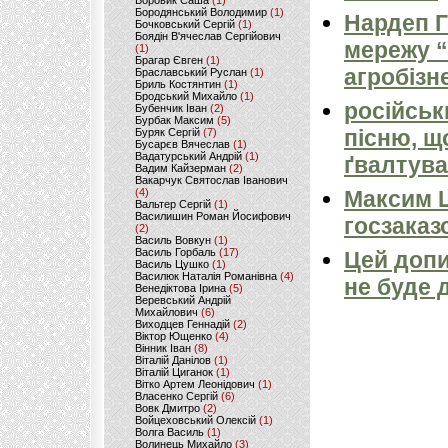
Боровик Саша
(1)
Бородянський Володимир
(1)
Нардеп 
Бочковський Сергій
(1)
Боядін В'ячеслав Сергійович
мережу “
(1)
Брагар Євген
(1)
агробізн
Браславський Руслан
(1)
Бриль Костянтин
(1)
Бродський Михайло
(1)
російськ
Бубенчик Іван
(2)
Бурбак Максим
(5)
пісню, щ
Буряк Сергій
(7)
Бусарєв Вячеслав
(1)
Вадатурський Андрій
(1)
ґвалтува
Вадим Кайзерман
(2)
Вакарчук Святослав Іванович
(4)
Максим 
Вальтер Сергій
(1)
Василишин Роман Йосифович
госзаказ
(2)
Василь Вовкун
(1)
Василь Горбаль
(17)
Цей допи
Василь Цушко
(1)
Василюк Наталія Романівна
(4)
не буде 
Венедіктова Ірина
(5)
Веревський Андрій
Михайлович
(6)
Виходцев Геннадій
(2)
Віктор Ющенко
(4)
Вінник Іван
(8)
Віталій Данілов
(1)
Віталій Циганок
(1)
Вітко Артем Леонідович
(1)
Власенко Сергій
(6)
Вовк Дмитро
(2)
Войцеховський Олексій
(1)
Волга Василь
(1)
Волинець Михайло
(3)