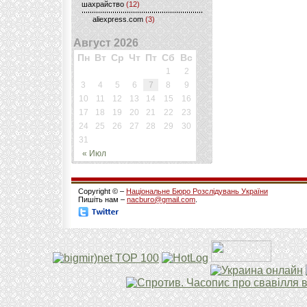
шахрайство
(12)
aliexpress.com
(3)
Август 2026
Пн
Вт
Ср
Чт
Пт
Сб
Вс
1
2
3
4
5
6
7
8
9
10
11
12
13
14
15
16
17
18
19
20
21
22
23
24
25
26
27
28
29
30
31
« Июл
Copyright © –
Національне Бюро Розслідувань України
Пишіть нам –
nacburo@gmail.com
.