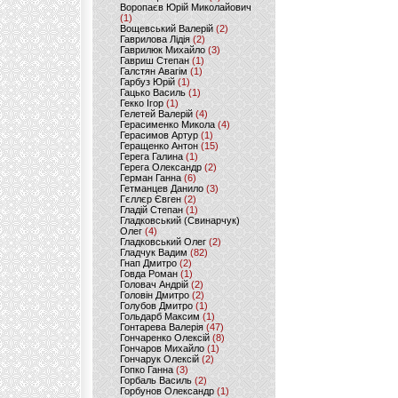
Воропаєв Юрій Миколайович
(1)
Вощевський Валерій
(2)
Гаврилова Лідія
(2)
Гаврилюк Михайло
(3)
Гавриш Степан
(1)
Галстян Авагім
(1)
Гарбуз Юрій
(1)
Гацько Василь
(1)
Гекко Ігор
(1)
Гелетей Валерій
(4)
Герасименко Микола
(4)
Герасимов Артур
(1)
Геращенко Антон
(15)
Герега Галина
(1)
Герега Олександр
(2)
Герман Ганна
(6)
Гетманцев Данило
(3)
Гєллєр Євген
(2)
Гладій Степан
(1)
Гладковський (Свинарчук)
Олег
(4)
Гладковський Олег
(2)
Гладчук Вадим
(82)
Гнап Дмитро
(2)
Говда Роман
(1)
Головач Андрій
(2)
Головін Дмитро
(2)
Голубов Дмитро
(1)
Гольдарб Максим
(1)
Гонтарева Валерія
(47)
Гончаренко Олексій
(8)
Гончаров Михайло
(1)
Гончарук Олексій
(2)
Гопко Ганна
(3)
Горбаль Василь
(2)
Горбунов Олександр
(1)