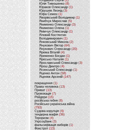
Юлдашев Сергій
(1)
Юлія Тимошенко
(8)
Юраков Олександр
(1)
Юрушев Леонід
(3)
Юфа Семен
(1)
Яворівський Володимир
(1)
Якибчук Мирослав
(5)
Якименко Олександр
(3)
Якименко Олена
(1)
Якімчук Олександр
(1)
Яловий Костянтин
Володимирович
(1)
Янковський Микола
(2)
Янукович Віктор
(64)
Янукович Олександр
(20)
Ярема Віталій
(4)
Яременко Богдан
(1)
Яресько Наталія
(1)
Ярославський Олександр
(3)
Ярош Дмитро
(4)
Ясинський Олександр
(1)
Яценко Антон
(58)
Яценюк Арсеній
(147)
покращення
(1)
Права человека
(13)
Приват
(13)
Провокація
(7)
Рейдери
(15)
російська гебня
(8)
Російсько-українська війна
(793)
Судова корупція
(4)
тендерна мафія
(36)
Тероризм
(4)
Укрсоцбанк
(3)
фальсифікація виборів
(1)
Фокстрот
(13)