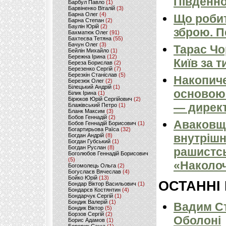
Південно
Барбул Павло
(1)
Барвіненко Віталій
(3)
Барна Олег
(4)
Що робит
Барна Степан
(2)
Баулін Юрій
(2)
зброю. 
Бахматюк Олег
(91)
Бахтеєва Тетяна
(55)
Бачун Олег
(3)
Тарас Чо
Бейлін Михайло
(1)
Бережна Ірина
(12)
Київ за т
Береза Борислав
(2)
Березенко Сергій
(7)
Березкін Станіслав
(5)
Накопиче
Березюк Олег
(2)
Білецький Андрій
(1)
основою 
Білик Ірина
(1)
Бірюков Юрій Сергійович
(2)
— директ
Блажівський Петро
(1)
Бланк Максим
(3)
Бобов Геннадій
(2)
Аваковщи
Бобов Геннадій Борисович
(1)
Богартирьова Раїса
(32)
внутрішн
Богдан Андрій
(8)
Богдан Губський
(1)
Богдан Руслан
(8)
рашистсь
Боголюбов Геннадій Борисович
(5)
«Наколоч
Богомолець Ольга
(2)
Богуслаєв Вячеслав
(4)
Бойко Юрій
(13)
ОСТАННІ
Бондар Віктор Васильович
(1)
Бондарєв Костянтин
(4)
Бондарчук Сергій
(1)
Бондик Валерій
(1)
Вадим Ст
Бондик Віктор
(5)
Борзов Сергiй
(2)
Оболоні
Борис Адамов
(1)