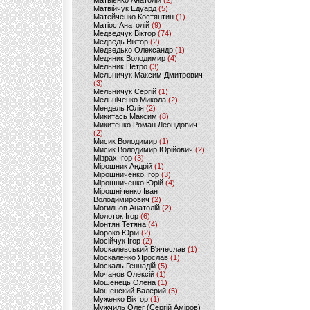
Матвієнко Анатолій
(2)
Матвійчук Едуард
(5)
Матейченко Костянтин
(1)
Матіос Анатолій
(9)
Медведчук Віктор
(74)
Медведь Віктор
(2)
Медведько Олександр
(1)
Медяник Володимир
(4)
Мельник Петро
(3)
Мельничук Максим Дмитрович
(3)
Мельничук Сергій
(1)
Мельніченко Микола
(2)
Мендель Юлія
(2)
Микитась Максим
(8)
Микитенко Роман Леонідович
(2)
Мисик Володимир
(1)
Мисик Володимир Юрійович
(2)
Мізрах Ігор
(3)
Мірошник Андрій
(1)
Мірошниченко Ігор
(3)
Мірошниченко Юрій
(4)
Мірошніченко Іван
Володимирович
(2)
Могильов Анатолій
(2)
Молоток Ігор
(6)
Монтян Тетяна
(4)
Мороко Юрій
(2)
Мосійчук Ігор
(2)
Москалевський В'ячеслав
(1)
Москаленко Ярослав
(1)
Москаль Геннадій
(5)
Мочанов Олексій
(1)
Мошенець Олена
(1)
Мошенский Валерий
(5)
Муженко Віктор
(1)
Мужчиль Олег (Сергій Аміров)