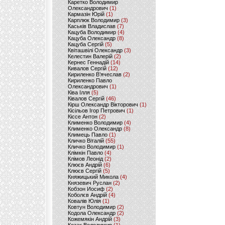
Каретко Володимир
Олександрович
(1)
Кармазін Юрій
(1)
Карплюк Володимир
(3)
Каськів Владислав
(7)
Кацуба Володимир
(4)
Кацуба Олександр
(8)
Кацуба Сергій
(5)
Квіташвілі Олександр
(3)
Келестин Валерій
(2)
Кернес Геннадій
(14)
Кивалов Сергій
(12)
Кириленко В’ячеслав
(2)
Кириленко Павло
Олександрович
(1)
Ківа Ілля
(5)
Ківалов Сергій
(46)
Кірш Олександр Вікторович
(1)
Кісільов Ігор Петрович
(1)
Кіссе Антон
(2)
Клименко Володимир
(4)
Клименко Олександр
(8)
Климець Павло
(1)
Кличко Віталій
(55)
Кличко Володимир
(1)
Клімкін Павло
(4)
Клімов Леонід
(2)
Клюєв Андрій
(6)
Клюєв Сергій
(5)
Княжицький Микола
(4)
Князевич Руслан
(2)
Кобзон Иосиф
(2)
Коболєв Андрій
(4)
Ковалів Юлія
(1)
Ковтун Володимир
(2)
Кодола Олександр
(2)
Кожемякін Андрій
(3)