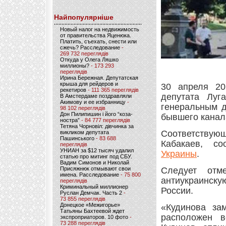
Найпопулярніше
Новый налог на недвижимость
от правительства Яценюка.
Платить, съехать, снести или
сжечь? Расследование
-
269 732 переглядів
Откуда у Олега Ляшко
миллионы?
- 173 293
переглядів
Ирина Бережная. Депутатская
крыша для рейдеров и
30 апреля 20
рекетиров
- 111 365 переглядів
депутата Луга
В Амстердаме поздравляли
Акимову и ее избранницу
-
генеральным д
98 102 переглядів
Дон Пилипишин і його “коза-
бывшего канал
ностра”
- 84 777 переглядів
Тетяна Чорновіл: дівчинка за
Соответствую
викликом депутата
Пашинського
- 83 688
Кабакаев, с
переглядів
УНИАН за $12 тысяч удалил
Украины
.
статью про митинг под СБУ.
Вадим Симонов и Николай
Присяжнюк отмывают свои
Следует отм
имена. Расследование
- 75 800
антиукраинску
переглядів
Криминальный миллионер
России.
Руслан Демчак. Часть 2
-
73 855 переглядів
Донецкое «Межигорье»
«Кудинова за
Татьяны Бахтеевой ждет
расположен в
экспроприаторов. 10 фото
-
73 288 переглядів