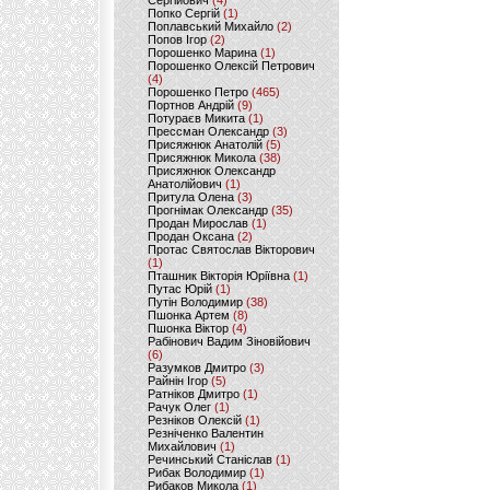
Сергійович
(4)
Попко Сергій
(1)
Поплавський Михайло
(2)
Попов Ігор
(2)
Порошенко Марина
(1)
Порошенко Олексій Петрович
(4)
Порошенко Петро
(465)
Портнов Андрій
(9)
Потураєв Микита
(1)
Прессман Олександр
(3)
Присяжнюк Анатолій
(5)
Присяжнюк Микола
(38)
Присяжнюк Олександр
Анатолійович
(1)
Притула Олена
(3)
Прогнімак Олександр
(35)
Продан Мирослав
(1)
Продан Оксана
(2)
Протас Святослав Вікторович
(1)
Пташник Вікторія Юріївна
(1)
Путас Юрій
(1)
Путін Володимир
(38)
Пшонка Артем
(8)
Пшонка Віктор
(4)
Рабінович Вадим Зіновійович
(6)
Разумков Дмитро
(3)
Райнін Ігор
(5)
Ратніков Дмитро
(1)
Рачук Олег
(1)
Резніков Олексій
(1)
Резніченко Валентин
Михайлович
(1)
Речинський Станіслав
(1)
Рибак Володимир
(1)
Рибаков Микола
(1)