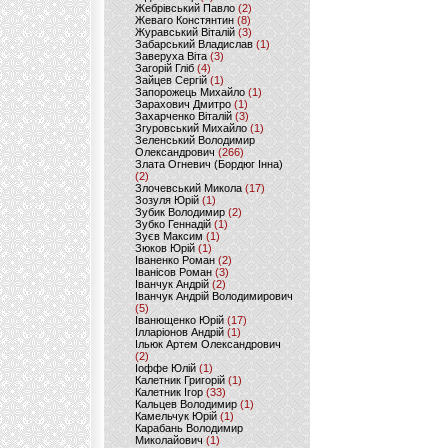
Жебрівський Павло
(2)
Жеваго Констянтин
(8)
Журавський Віталій
(3)
Забарський Владислав
(1)
Заверуха Віта
(3)
Загорій Гліб
(4)
Зайцев Сергій
(1)
Запорожець Михайло
(1)
Зарахович Дмитро
(1)
Захарченко Віталій
(3)
Згуровський Михайло
(1)
Зеленський Володимир
Олександрович
(266)
Злата Огневич (Бордюг Інна)
(2)
Злочевський Микола
(17)
Зозуля Юрій
(1)
Зубик Володимир
(2)
Зубко Геннадій
(1)
Зуєв Максим
(1)
Зюков Юрій
(1)
Іваненко Роман
(2)
Іванісов Роман
(3)
Іванчук Андрій
(2)
Іванчук Андрій Володимирович
(5)
Іванющенко Юрій
(17)
Ілларіонов Андрій
(1)
Ільюк Артем Олександрович
(2)
Іоффе Юлій
(1)
Калетник Григорій
(1)
Калетник Ігор
(33)
Кальцев Володимир
(1)
Камельчук Юрій
(1)
Карабань Володимир
Миколайович
(1)