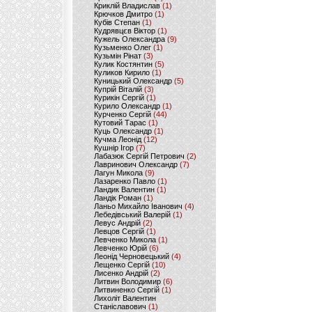
Криклій Владислав
(1)
Крючков Дмитро
(1)
Кубів Степан
(1)
Кудрявцєв Віктор
(1)
Кужель Олександра
(9)
Кузьменко Олег
(1)
Кузьмін Рінат
(3)
Кулик Костянтин
(5)
Куликов Кирило
(1)
Куницький Олександр
(5)
Купрій Віталій
(3)
Курикін Сергій
(1)
Курило Олександр
(1)
Курченко Сергій
(44)
Кутовий Тарас
(1)
Куць Олександр
(1)
Кучма Леонід
(12)
Кушнір Ігор
(7)
Лабазюк Сергій Петрович
(2)
Лавринович Олександр
(7)
Лагун Микола
(9)
Лазаренко Павло
(1)
Ландик Валентин
(1)
Ландік Роман
(1)
Ланьо Михайло Іванович
(4)
Лебедівський Валерій
(1)
Левус Андрій
(2)
Левцов Сергій
(1)
Левченко Микола
(1)
Левченко Юрій
(6)
Леонід Черновецький
(4)
Лещенко Сергій
(10)
Лисенко Андрій
(2)
Литвин Володимир
(6)
Литвиненко Сергій
(1)
Лихоліт Валентин
Станіславович
(1)