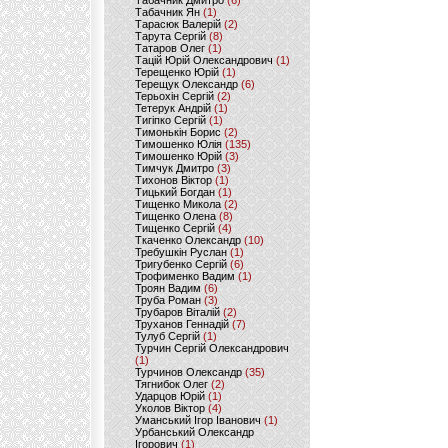
Табачник Дмитро
(6)
Табачник Ян
(1)
Тарасюк Валерій
(2)
Тарута Сергій
(8)
Татаров Олег
(1)
Тацій Юрій Олександрович
(1)
Терещенко Юрій
(1)
Терещук Олександр
(6)
Терьохін Сергій
(2)
Тетерук Андрій
(1)
Тигіпко Сергій
(1)
Тимонькін Борис
(2)
Тимошенко Юлія
(135)
Тимошенко Юрій
(3)
Тимчук Дмитро
(3)
Тихонов Віктор
(1)
Тицький Богдан
(1)
Тищенко Микола
(2)
Тищенко Олена
(8)
Тищенко Сергій
(4)
Ткаченко Олександр
(10)
Требушкін Руслан
(1)
Тригубенко Сергій
(6)
Трофименко Вадим
(1)
Троян Вадим
(6)
Труба Роман
(3)
Трубаров Віталій
(2)
Труханов Геннадій
(7)
Тулуб Сергій
(1)
Турчин Сергій Олександрович
(1)
Турчинов Олександр
(35)
Тягнибок Олег
(2)
Ударцов Юрій
(1)
Уколов Віктор
(4)
Уманський Ігор Іванович
(1)
Урбанський Олександр
Ігорович
(1)