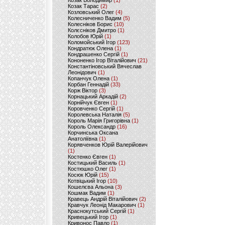
Козак Володимир
(1)
Козак Тарас
(2)
Козловський Олег
(4)
Колесниченко Вадим
(5)
Колесніков Борис
(10)
Колєсніков Дмитро
(1)
Колобов Юрій
(1)
Коломойський Ігор
(123)
Кондратюк Олена
(1)
Кондрашенко Сергій
(1)
Кононенко Ігор Віталійович
(21)
Константіновський Вячеслав
Леонідович
(1)
Копанчук Олена
(1)
Корбан Геннадій
(33)
Корж Віктор
(3)
Корнацький Аркадій
(2)
Корнійчук Євген
(1)
Коровченко Сергій
(1)
Королевська Наталія
(5)
Король Марія Григорівна
(1)
Король Олександр
(16)
Корчинська Оксана
Анатоліївна
(1)
Корявченков Юрій Валерійович
(1)
Костенко Євген
(1)
Костицький Василь
(1)
Костюшко Олег
(1)
Косюк Юрій
(15)
Котвіцький Ігор
(10)
Кошелєва Альона
(3)
Кошмак Вадим
(1)
Кравець Андрій Віталійович
(2)
Кравчук Леонід Макарович
(1)
Краснокутський Сергій
(1)
Кривецький Ігор
(1)
Кривонос Павло
(1)