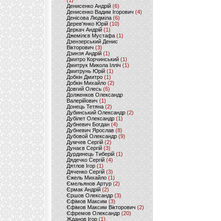
(1)
Денисенко Андрій
(6)
Денисенко Вадим Ігорович
(4)
Денісова Людміла
(6)
Дерев'янко Юрій
(10)
Деркач Андрій
(1)
Джемілєв Мустафа
(1)
Дзензерський Денис
Вікторович
(3)
Дзинзя Андрій
(1)
Дмитро Корчинський
(1)
Дмитрук Микола Ілліч
(1)
Дмитрунь Юрій
(1)
Добкін Дмитро
(1)
Добкін Михайло
(2)
Довгий Олесь
(6)
Долженков Олександр
Валерійович
(1)
Донець Тетяна
(2)
Дубинський Олександр
(2)
Дубілет Олександр
(1)
Дубневич Богдан
(4)
Дубневич Ярослав
(8)
Дубовой Олександр
(9)
Думчев Сергій
(2)
Дунаєв Сергій
(3)
Дурдинець Тиберій
(1)
Дядечко Сергій
(4)
Дятлов Ігор
(1)
Дяченко Сергій
(3)
Єжель Михайло
(1)
Ємельянов Артур
(2)
Єрмак Андрій
(2)
Єршов Олександр
(3)
Єфімов Максим
(3)
Єфімов Максим Вікторович
(2)
Єфремов Олександр
(20)
Жданов Ігор
(1)