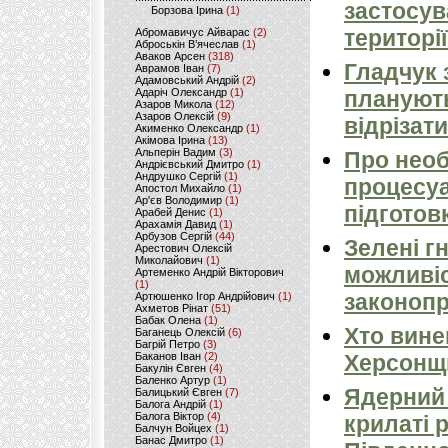
застосув
Борзова Ірина
(1)
території
Абромавичус Айварас
(2)
Аброськін В’ячеслав
(1)
Аваков Арсен
(318)
Гладчук 
Аврамов Іван
(7)
Адамовський Андрій
(2)
Адаріч Олександр
(1)
планують
Азаров Микола
(12)
Азаров Олексій
(9)
відрізати
Акименко Олександр
(1)
Акімова Ірина
(13)
Альперін Вадим
(3)
Про необ
Андрієвський Дмитро
(1)
Андрушко Сергій
(1)
процесуа
Апостол Михайло
(1)
Ар'єв Володимир
(1)
підготов
Арабей Денис
(1)
Арахамія Давид
(1)
Арбузов Сергій
(44)
Зелені г
Арестович Олексій
Миколайович
(1)
можливіс
Артеменко Андрій Вікторович
(1)
законопр
Артюшенко Ігор Андрійович
(1)
Ахметов Рінат
(51)
Бабак Олена
(1)
Хто вине
Баганець Олексій
(6)
Багрій Петро
(3)
Баканов Іван
(2)
Херсонщ
Бакулін Євген
(4)
Баленко Артур
(1)
Ядерний 
Балицький Євген
(7)
Балога Андрій
(1)
Балога Віктор
(4)
крилаті 
Балчун Войцех
(1)
Банас Дмитро
(1)