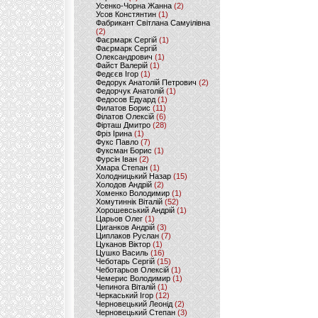
Усенко-Чорна Жанна
(2)
Усов Констянтин
(1)
Фабрикант Світлана Самуілівна
(2)
Фаєрмарк Сергій
(1)
Фаєрмарк Сергій
Олександрович
(1)
Файст Валерій
(1)
Федєєв Ігор
(1)
Федорук Анатолій Петрович
(2)
Федорчук Анатолій
(1)
Федосов Едуард
(1)
Филатов Борис
(11)
Філатов Олексій
(6)
Фірташ Дмитро
(28)
Фріз Ірина
(1)
Фукс Павло
(7)
Фуксман Борис
(1)
Фурсін Іван
(2)
Хмара Степан
(1)
Холодницький Назар
(15)
Холодов Андрій
(2)
Хоменко Володимир
(1)
Хомутиннік Віталій
(52)
Хорошевський Андрій
(1)
Царьов Олег
(1)
Циганков Андрій
(3)
Циплаков Руслан
(7)
Цуканов Віктор
(1)
Цушко Василь
(16)
Чеботарь Сергій
(15)
Чеботарьов Олексій
(1)
Чемерис Володимир
(1)
Чепинога Віталій
(1)
Черкаський Ігор
(12)
Черновецький Леонід
(2)
Черновецький Степан
(3)