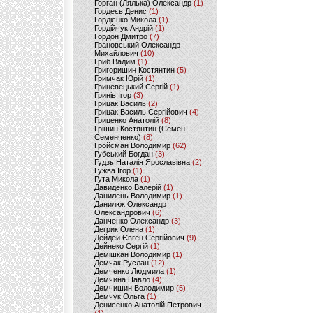
Горган (Лялька) Олександр
(1)
Гордеєв Денис
(1)
Гордієнко Микола
(1)
Гордійчук Андрій
(1)
Гордон Дмитро
(7)
Грановський Олександр
Михайлович
(10)
Гриб Вадим
(1)
Григоришин Костянтин
(5)
Гримчак Юрій
(1)
Гриневецький Сергій
(1)
Гринів Ігор
(3)
Грицак Василь
(2)
Грицак Василь Сергійович
(4)
Гриценко Анатолій
(8)
Грішин Костянтин (Семен
Семенченко)
(8)
Гройсман Володимир
(62)
Губський Богдан
(3)
Гудзь Наталія Ярославівна
(2)
Гужва Ігор
(1)
Гута Микола
(1)
Давиденко Валерій
(1)
Данилець Володимир
(1)
Данилюк Олександр
Олександрович
(6)
Данченко Олександр
(3)
Дегрик Олена
(1)
Дейдей Євген Сергійович
(9)
Дейнеко Сергій
(1)
Демішкан Володимир
(1)
Демчак Руслан
(12)
Демченко Людмила
(1)
Демчина Павло
(4)
Демчишин Володимир
(5)
Демчук Ольга
(1)
Денисенко Анатолій Петрович