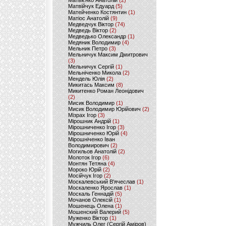
Матвієнко Анатолій
(2)
Матвійчук Едуард
(5)
Матейченко Костянтин
(1)
Матіос Анатолій
(9)
Медведчук Віктор
(74)
Медведь Віктор
(2)
Медведько Олександр
(1)
Медяник Володимир
(4)
Мельник Петро
(3)
Мельничук Максим Дмитрович
(3)
Мельничук Сергій
(1)
Мельніченко Микола
(2)
Мендель Юлія
(2)
Микитась Максим
(8)
Микитенко Роман Леонідович
(2)
Мисик Володимир
(1)
Мисик Володимир Юрійович
(2)
Мізрах Ігор
(3)
Мірошник Андрій
(1)
Мірошниченко Ігор
(3)
Мірошниченко Юрій
(4)
Мірошніченко Іван
Володимирович
(2)
Могильов Анатолій
(2)
Молоток Ігор
(6)
Монтян Тетяна
(4)
Мороко Юрій
(2)
Мосійчук Ігор
(2)
Москалевський В'ячеслав
(1)
Москаленко Ярослав
(1)
Москаль Геннадій
(5)
Мочанов Олексій
(1)
Мошенець Олена
(1)
Мошенский Валерий
(5)
Муженко Віктор
(1)
Мужчиль Олег (Сергій Аміров)