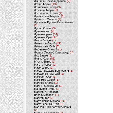
Лівшиць Олександр Ілліч
(2)
Ложкін Борис
(13)
Лозінський Віктор
(9)
Лозовий Андрій
(6)
Локтіонова Наталя
(1)
Лубківський Маркіян
(1)
Лубченко Олексій
(1)
Лук'янчук Руслан Валерійович
(2)
Лукаш Олена
(3)
Луценко Ігор
(4)
Луценко Ірина
(14)
Луценко Юрій
(94)
Львов Богдан
(1)
Льовочкін Сергій
(29)
Льовочкіна Юлія
(7)
Любченко Олексій
(1)
Лялька (Горган) Олександр
(4)
Лях Вадим
(1)
Ляшко Олег
(85)
М'ялик Віктор
(1)
Магута Роман
(1)
Мазепа Ігор
(2)
Макар'ян Давид Борисович
(1)
Макаренко Анатолій
(2)
Македон Юрій
(3)
Максімов Сергій
(1)
Маліков Віталій
(1)
Малінін Олександр
(1)
Манцуров Игорь
(1)
Маркевич Ярослав
Володимирович
(1)
Марков Ігор
(2)
Мартиненко Микола
(26)
Марушевська Юлія
(3)
Маслов Юрій Костянтинович
(2)