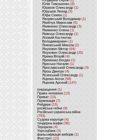
Юлдашев Сергій
(1)
Юлія Тимошенко
(8)
Юраков Олександр
(1)
Юрушев Леонід
(3)
Юфа Семен
(1)
Яворівський Володимир
(1)
Якибчук Мирослав
(5)
Якименко Олександр
(3)
Якименко Олена
(1)
Якімчук Олександр
(1)
Яловий Костянтин
Володимирович
(1)
Янковський Микола
(2)
Янукович Віктор
(64)
Янукович Олександр
(20)
Ярема Віталій
(4)
Яременко Богдан
(1)
Яресько Наталія
(1)
Ярославський Олександр
(3)
Ярош Дмитро
(4)
Ясинський Олександр
(1)
Яценко Антон
(58)
Яценюк Арсеній
(147)
покращення
(1)
Права человека
(13)
Приват
(13)
Провокація
(7)
Рейдери
(15)
російська гебня
(8)
Російсько-українська війна
(793)
Судова корупція
(4)
тендерна мафія
(36)
Тероризм
(4)
Укрсоцбанк
(3)
фальсифікація виборів
(1)
Фокстрот
(13)