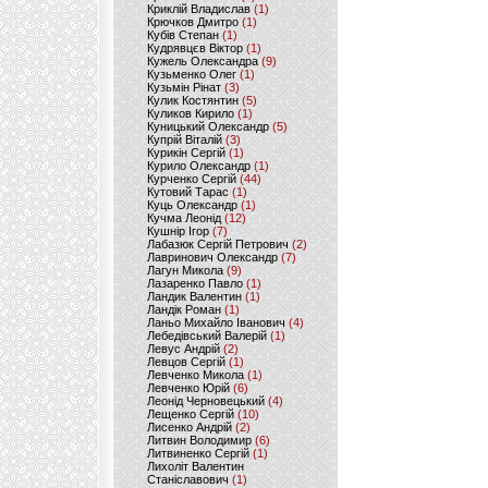
Криклій Владислав
(1)
Крючков Дмитро
(1)
Кубів Степан
(1)
Кудрявцєв Віктор
(1)
Кужель Олександра
(9)
Кузьменко Олег
(1)
Кузьмін Рінат
(3)
Кулик Костянтин
(5)
Куликов Кирило
(1)
Куницький Олександр
(5)
Купрій Віталій
(3)
Курикін Сергій
(1)
Курило Олександр
(1)
Курченко Сергій
(44)
Кутовий Тарас
(1)
Куць Олександр
(1)
Кучма Леонід
(12)
Кушнір Ігор
(7)
Лабазюк Сергій Петрович
(2)
Лавринович Олександр
(7)
Лагун Микола
(9)
Лазаренко Павло
(1)
Ландик Валентин
(1)
Ландік Роман
(1)
Ланьо Михайло Іванович
(4)
Лебедівський Валерій
(1)
Левус Андрій
(2)
Левцов Сергій
(1)
Левченко Микола
(1)
Левченко Юрій
(6)
Леонід Черновецький
(4)
Лещенко Сергій
(10)
Лисенко Андрій
(2)
Литвин Володимир
(6)
Литвиненко Сергій
(1)
Лихоліт Валентин
Станіславович
(1)