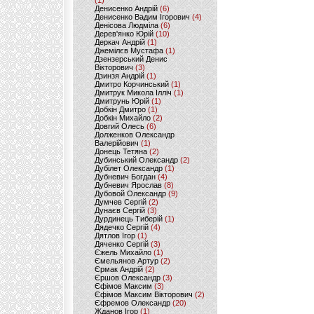
(1)
Денисенко Андрій
(6)
Денисенко Вадим Ігорович
(4)
Денісова Людміла
(6)
Дерев'янко Юрій
(10)
Деркач Андрій
(1)
Джемілєв Мустафа
(1)
Дзензерський Денис
Вікторович
(3)
Дзинзя Андрій
(1)
Дмитро Корчинський
(1)
Дмитрук Микола Ілліч
(1)
Дмитрунь Юрій
(1)
Добкін Дмитро
(1)
Добкін Михайло
(2)
Довгий Олесь
(6)
Долженков Олександр
Валерійович
(1)
Донець Тетяна
(2)
Дубинський Олександр
(2)
Дубілет Олександр
(1)
Дубневич Богдан
(4)
Дубневич Ярослав
(8)
Дубовой Олександр
(9)
Думчев Сергій
(2)
Дунаєв Сергій
(3)
Дурдинець Тиберій
(1)
Дядечко Сергій
(4)
Дятлов Ігор
(1)
Дяченко Сергій
(3)
Єжель Михайло
(1)
Ємельянов Артур
(2)
Єрмак Андрій
(2)
Єршов Олександр
(3)
Єфімов Максим
(3)
Єфімов Максим Вікторович
(2)
Єфремов Олександр
(20)
Жданов Ігор
(1)