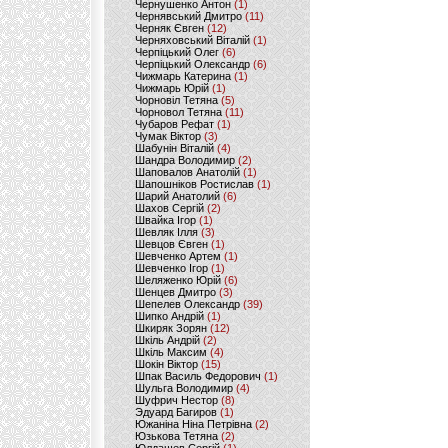
Чернушенко Антон
(1)
Чернявський Дмитро
(11)
Черняк Євген
(12)
Черняховський Віталій
(1)
Черпіцький Олег
(6)
Черпіцький Олександр
(6)
Чижмарь Катерина
(1)
Чижмарь Юрій
(1)
Чорновіл Тетяна
(5)
Чорновол Тетяна
(11)
Чубаров Рефат
(1)
Чумак Віктор
(3)
Шабунін Віталій
(4)
Шандра Володимир
(2)
Шаповалов Анатолій
(1)
Шапошніков Ростислав
(1)
Шарий Анатолий
(6)
Шахов Сергій
(2)
Швайка Ігор
(1)
Шевляк Ілля
(3)
Шевцов Євген
(1)
Шевченко Артем
(1)
Шевченко Ігор
(1)
Шеляженко Юрій
(6)
Шенцев Дмитро
(3)
Шепелев Олександр
(39)
Шипко Андрій
(1)
Шкиряк Зорян
(12)
Шкіль Андрій
(2)
Шкіль Максим
(4)
Шокін Віктор
(15)
Шпак Василь Федорович
(1)
Шульга Володимир
(4)
Шуфрич Нестор
(8)
Эдуард Багиров
(1)
Южаніна Ніна Петрівна
(2)
Юзькова Тетяна
(2)