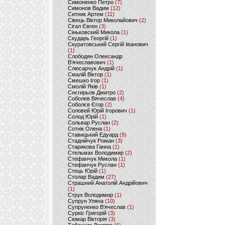
Симоненко Петро
(7)
Симонов Вадим
(12)
Ситник Артем
(11)
Сівець Віктор Миколайович
(2)
Сігал Євген
(3)
Сіньковский Микола
(1)
Скударь Георгій
(1)
Скуратовський Сергій Іванович
(1)
Слободян Олександр
В'ячеславович
(1)
Слюсарчук Андрій
(1)
Смалій Віктор
(1)
Смешко Ігор
(1)
Смолій Яків
(1)
Снєгирьов Дмитро
(2)
Соболев Вячеслав
(4)
Соболєв Єгор
(2)
Соловей Юрій Ігорович
(1)
Солод Юрій
(1)
Сольвар Руслан
(2)
Сотнік Олена
(1)
Ставицький Едуард
(9)
Стаднійчук Роман
(3)
Старикова Ганна
(1)
Стельмах Володимир
(2)
Стефанчук Микола
(1)
Стефанчук Руслан
(1)
Стець Юрій
(1)
Столар Вадим
(27)
Страшний Анатолій Андрійович
(1)
Струк Володимир
(1)
Супрун Уляна
(10)
Супруненко В'ячеслав
(1)
Суркіс Григорій
(3)
Сюмар Вікторія
(3)