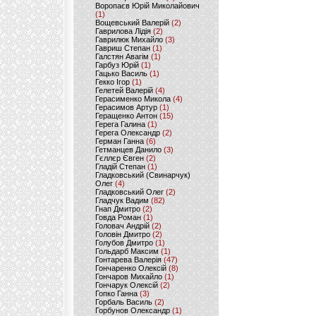
Воропаєв Юрій Миколайович
(1)
Вощевський Валерій
(2)
Гаврилова Лідія
(2)
Гаврилюк Михайло
(3)
Гавриш Степан
(1)
Галстян Авагім
(1)
Гарбуз Юрій
(1)
Гацько Василь
(1)
Гекко Ігор
(1)
Гелетей Валерій
(4)
Герасименко Микола
(4)
Герасимов Артур
(1)
Геращенко Антон
(15)
Герега Галина
(1)
Герега Олександр
(2)
Герман Ганна
(6)
Гетманцев Данило
(3)
Гєллєр Євген
(2)
Гладій Степан
(1)
Гладковський (Свинарчук)
Олег
(4)
Гладковський Олег
(2)
Гладчук Вадим
(82)
Гнап Дмитро
(2)
Говда Роман
(1)
Головач Андрій
(2)
Головін Дмитро
(2)
Голубов Дмитро
(1)
Гольдарб Максим
(1)
Гонтарева Валерія
(47)
Гончаренко Олексій
(8)
Гончаров Михайло
(1)
Гончарук Олексій
(2)
Гопко Ганна
(3)
Горбаль Василь
(2)
Горбунов Олександр
(1)