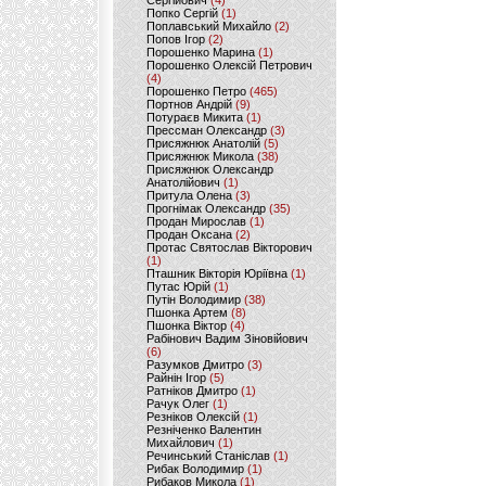
Сергійович
(4)
Попко Сергій
(1)
Поплавський Михайло
(2)
Попов Ігор
(2)
Порошенко Марина
(1)
Порошенко Олексій Петрович
(4)
Порошенко Петро
(465)
Портнов Андрій
(9)
Потураєв Микита
(1)
Прессман Олександр
(3)
Присяжнюк Анатолій
(5)
Присяжнюк Микола
(38)
Присяжнюк Олександр
Анатолійович
(1)
Притула Олена
(3)
Прогнімак Олександр
(35)
Продан Мирослав
(1)
Продан Оксана
(2)
Протас Святослав Вікторович
(1)
Пташник Вікторія Юріївна
(1)
Путас Юрій
(1)
Путін Володимир
(38)
Пшонка Артем
(8)
Пшонка Віктор
(4)
Рабінович Вадим Зіновійович
(6)
Разумков Дмитро
(3)
Райнін Ігор
(5)
Ратніков Дмитро
(1)
Рачук Олег
(1)
Резніков Олексій
(1)
Резніченко Валентин
Михайлович
(1)
Речинський Станіслав
(1)
Рибак Володимир
(1)
Рибаков Микола
(1)