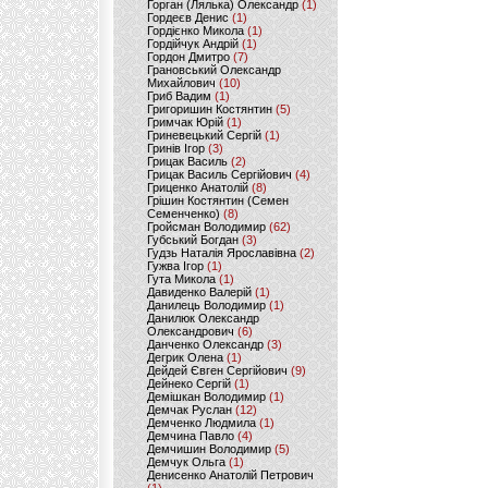
Горган (Лялька) Олександр
(1)
Гордеєв Денис
(1)
Гордієнко Микола
(1)
Гордійчук Андрій
(1)
Гордон Дмитро
(7)
Грановський Олександр
Михайлович
(10)
Гриб Вадим
(1)
Григоришин Костянтин
(5)
Гримчак Юрій
(1)
Гриневецький Сергій
(1)
Гринів Ігор
(3)
Грицак Василь
(2)
Грицак Василь Сергійович
(4)
Гриценко Анатолій
(8)
Грішин Костянтин (Семен
Семенченко)
(8)
Гройсман Володимир
(62)
Губський Богдан
(3)
Гудзь Наталія Ярославівна
(2)
Гужва Ігор
(1)
Гута Микола
(1)
Давиденко Валерій
(1)
Данилець Володимир
(1)
Данилюк Олександр
Олександрович
(6)
Данченко Олександр
(3)
Дегрик Олена
(1)
Дейдей Євген Сергійович
(9)
Дейнеко Сергій
(1)
Демішкан Володимир
(1)
Демчак Руслан
(12)
Демченко Людмила
(1)
Демчина Павло
(4)
Демчишин Володимир
(5)
Демчук Ольга
(1)
Денисенко Анатолій Петрович