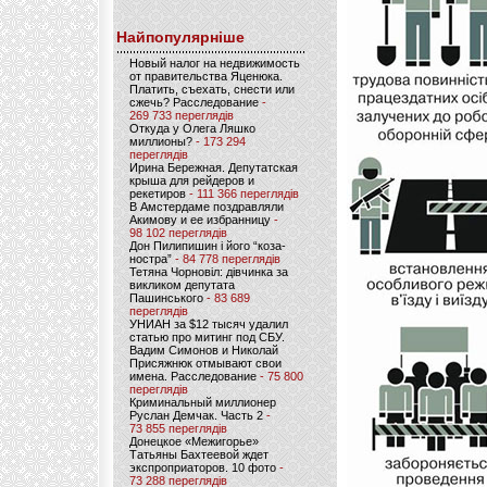
Найпопулярніше
Новый налог на недвижимость
от правительства Яценюка.
Платить, съехать, снести или
сжечь? Расследование
-
269 733 переглядів
Откуда у Олега Ляшко
миллионы?
- 173 294
переглядів
Ирина Бережная. Депутатская
крыша для рейдеров и
рекетиров
- 111 366 переглядів
В Амстердаме поздравляли
Акимову и ее избранницу
-
98 102 переглядів
Дон Пилипишин і його “коза-
ностра”
- 84 778 переглядів
Тетяна Чорновіл: дівчинка за
викликом депутата
Пашинського
- 83 689
переглядів
УНИАН за $12 тысяч удалил
статью про митинг под СБУ.
Вадим Симонов и Николай
Присяжнюк отмывают свои
имена. Расследование
- 75 800
переглядів
Криминальный миллионер
Руслан Демчак. Часть 2
-
73 855 переглядів
Донецкое «Межигорье»
Татьяны Бахтеевой ждет
экспроприаторов. 10 фото
-
73 288 переглядів