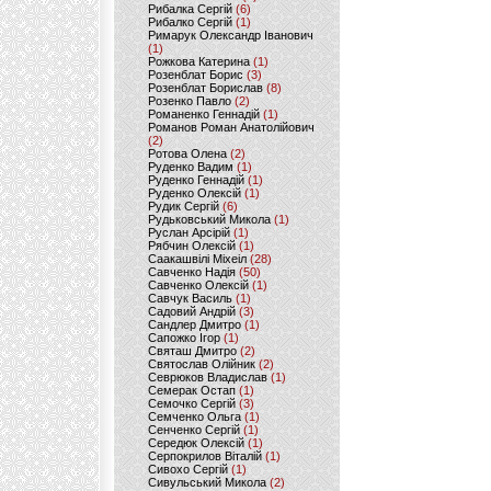
Рибалка Сергій
(6)
Рибалко Сергій
(1)
Римарук Олександр Іванович
(1)
Рожкова Катерина
(1)
Розенблат Борис
(3)
Розенблат Борислав
(8)
Розенко Павло
(2)
Романенко Геннадій
(1)
Романов Роман Анатолійович
(2)
Ротова Олена
(2)
Руденко Вадим
(1)
Руденко Геннадій
(1)
Руденко Олексій
(1)
Рудик Сергій
(6)
Рудьковський Микола
(1)
Руслан Арсірій
(1)
Рябчин Олексій
(1)
Саакашвілі Міхеіл
(28)
Савченко Надія
(50)
Савченко Олексій
(1)
Савчук Василь
(1)
Садовий Андрій
(3)
Сандлер Дмитро
(1)
Сапожко Ігор
(1)
Святаш Дмитро
(2)
Святослав Олійник
(2)
Севрюков Владислав
(1)
Семерак Остап
(1)
Семочко Сергій
(3)
Семченко Ольга
(1)
Сенченко Сергій
(1)
Середюк Олексій
(1)
Серпокрилов Віталій
(1)
Сивохо Сергій
(1)
Сивульський Микола
(2)