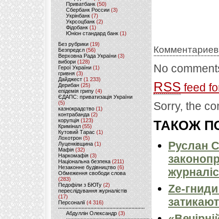
Приватбанк
(50)
Сбербанк России
(3)
Укрінбанк
(7)
Укрсоцбанк
(2)
Фідобанк
(1)
Юніон стандард банк
(1)
Без рубрики
(19)
Комментариев
Безпредєл
(56)
Верховна Рада України
(3)
вибори
(128)
No comments
Герої України
(1)
гривня
(3)
Дайджест
(1 233)
RSS
feed fo
Дерибан
(25)
епідемія грипу
(4)
ЄДАПС: приватизація України
(5)
Sorry, the co
казнокрадство
(1)
контрабанда
(2)
корупція
(123)
ТАКОЖ ПО
Кримінал
(55)
Кутовий Тарас
(1)
Лохотрон
(5)
Руслан С
Луценківщина
(1)
Мафія
(32)
Наркомафія
(3)
законопр
Національна безпека
(211)
Незаконне будівництво
(6)
журналіс
Обмеження свободи слова
(283)
Педофіли з БЮТу
(2)
Ze-гниди
переслідування журналістів
(17)
затикают
Персоналії
(4 316)
Абдуллін Олександр
(3)
«Вечірні