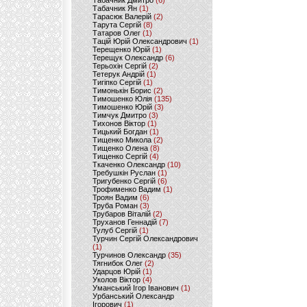
Табачник Дмитро
(6)
Табачник Ян
(1)
Тарасюк Валерій
(2)
Тарута Сергій
(8)
Татаров Олег
(1)
Тацій Юрій Олександрович
(1)
Терещенко Юрій
(1)
Терещук Олександр
(6)
Терьохін Сергій
(2)
Тетерук Андрій
(1)
Тигіпко Сергій
(1)
Тимонькін Борис
(2)
Тимошенко Юлія
(135)
Тимошенко Юрій
(3)
Тимчук Дмитро
(3)
Тихонов Віктор
(1)
Тицький Богдан
(1)
Тищенко Микола
(2)
Тищенко Олена
(8)
Тищенко Сергій
(4)
Ткаченко Олександр
(10)
Требушкін Руслан
(1)
Тригубенко Сергій
(6)
Трофименко Вадим
(1)
Троян Вадим
(6)
Труба Роман
(3)
Трубаров Віталій
(2)
Труханов Геннадій
(7)
Тулуб Сергій
(1)
Турчин Сергій Олександрович
(1)
Турчинов Олександр
(35)
Тягнибок Олег
(2)
Ударцов Юрій
(1)
Уколов Віктор
(4)
Уманський Ігор Іванович
(1)
Урбанський Олександр
Ігорович
(1)