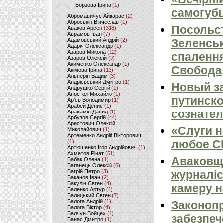
Борзова Ірина
(1)
самогубц
Абромавичус Айварас
(2)
Аброськін В’ячеслав
(1)
Посольс
Аваков Арсен
(318)
Аврамов Іван
(7)
Адамовський Андрій
(2)
Зеленськ
Адаріч Олександр
(1)
Азаров Микола
(12)
спалення
Азаров Олексій
(9)
Акименко Олександр
(1)
Свобода
Акімова Ірина
(13)
Альперін Вадим
(3)
Андрієвський Дмитро
(1)
Новый за
Андрушко Сергій
(1)
Апостол Михайло
(1)
путинско
Ар'єв Володимир
(1)
Арабей Денис
(1)
сознател
Арахамія Давид
(1)
Арбузов Сергій
(44)
Арестович Олексій
«Слуги н
Миколайович
(1)
Артеменко Андрій Вікторович
любое 
(1)
Артюшенко Ігор Андрійович
(1)
Ахметов Рінат
(51)
Аваковщи
Бабак Олена
(1)
Баганець Олексій
(6)
Багрій Петро
(3)
журналіс
Баканов Іван
(2)
Бакулін Євген
(4)
камеру н
Баленко Артур
(1)
Балицький Євген
(7)
Балога Андрій
(1)
Законопр
Балога Віктор
(4)
Балчун Войцех
(1)
забезпеч
Банас Дмитро
(1)