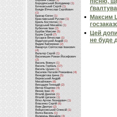
пісню, щ
Боровик Саша
(1)
Бородянський Володимир
(1)
Бочковський Сергій
(1)
ґвалтува
Боядін В'ячеслав Сергійович
(1)
Максим 
Брагар Євген
(1)
Браславський Руслан
(1)
Бриль Костянтин
(1)
госзаказ
Бродський Михайло
(1)
Бубенчик Іван
(2)
Цей допи
Бурбак Максим
(5)
Буряк Сергій
(7)
Бусарєв Вячеслав
(1)
не буде 
Вадатурський Андрій
(1)
Вадим Кайзерман
(2)
Вакарчук Святослав Іванович
(4)
Вальтер Сергій
(1)
Василишин Роман Йосифович
(2)
Василь Вовкун
(1)
Василь Горбаль
(17)
Василь Цушко
(1)
Василюк Наталія Романівна
(4)
Венедіктова Ірина
(5)
Веревський Андрій
Михайлович
(6)
Виходцев Геннадій
(2)
Віктор Ющенко
(4)
Вінник Іван
(8)
Віталій Данілов
(1)
Віталій Циганок
(1)
Вітко Артем Леонідович
(1)
Власенко Сергій
(6)
Вовк Дмитро
(2)
Войцеховський Олексій
(1)
Волга Василь
(1)
Волинець Михайло
(3)