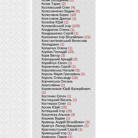
Козак Володимир
(1)
Козак Тарас
(2)
Козловський Олег
(4)
Колесниченко Вадим
(5)
Колесніков Борис
(10)
Колєсніков Дмитро
(1)
Колобов Юрій
(1)
Коломойський Ігор
(123)
Кондратюк Олена
(1)
Кондрашенко Сергій
(1)
Кононенко Ігор Віталійович
(21)
Константіновський Вячеслав
Леонідович
(1)
Копанчук Олена
(1)
Корбан Геннадій
(33)
Корж Віктор
(3)
Корнацький Аркадій
(2)
Корнійчук Євген
(1)
Коровченко Сергій
(1)
Королевська Наталія
(5)
Король Марія Григорівна
(1)
Король Олександр
(16)
Корчинська Оксана
Анатоліївна
(1)
Корявченков Юрій Валерійович
(1)
Костенко Євген
(1)
Костицький Василь
(1)
Костюшко Олег
(1)
Косюк Юрій
(15)
Котвіцький Ігор
(10)
Кошелєва Альона
(3)
Кошмак Вадим
(1)
Кравець Андрій Віталійович
(2)
Кравчук Леонід Макарович
(1)
Краснокутський Сергій
(1)
Кривецький Ігор
(1)
Кривонос Павло
(1)