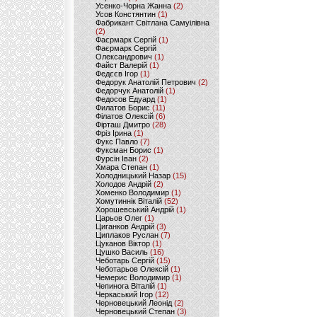
Усенко-Чорна Жанна
(2)
Усов Констянтин
(1)
Фабрикант Світлана Самуілівна
(2)
Фаєрмарк Сергій
(1)
Фаєрмарк Сергій
Олександрович
(1)
Файст Валерій
(1)
Федєєв Ігор
(1)
Федорук Анатолій Петрович
(2)
Федорчук Анатолій
(1)
Федосов Едуард
(1)
Филатов Борис
(11)
Філатов Олексій
(6)
Фірташ Дмитро
(28)
Фріз Ірина
(1)
Фукс Павло
(7)
Фуксман Борис
(1)
Фурсін Іван
(2)
Хмара Степан
(1)
Холодницький Назар
(15)
Холодов Андрій
(2)
Хоменко Володимир
(1)
Хомутиннік Віталій
(52)
Хорошевський Андрій
(1)
Царьов Олег
(1)
Циганков Андрій
(3)
Циплаков Руслан
(7)
Цуканов Віктор
(1)
Цушко Василь
(16)
Чеботарь Сергій
(15)
Чеботарьов Олексій
(1)
Чемерис Володимир
(1)
Чепинога Віталій
(1)
Черкаський Ігор
(12)
Черновецький Леонід
(2)
Черновецький Степан
(3)