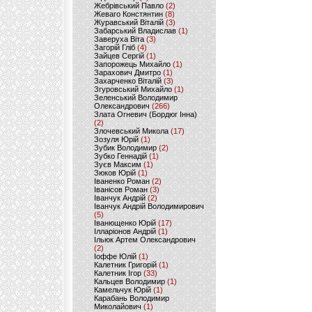
Жебрівський Павло
(2)
Жеваго Констянтин
(8)
Журавський Віталій
(3)
Забарський Владислав
(1)
Заверуха Віта
(3)
Загорій Гліб
(4)
Зайцев Сергій
(1)
Запорожець Михайло
(1)
Зарахович Дмитро
(1)
Захарченко Віталій
(3)
Згуровський Михайло
(1)
Зеленський Володимир
Олександрович
(266)
Злата Огневич (Бордюг Інна)
(2)
Злочевський Микола
(17)
Зозуля Юрій
(1)
Зубик Володимир
(2)
Зубко Геннадій
(1)
Зуєв Максим
(1)
Зюков Юрій
(1)
Іваненко Роман
(2)
Іванісов Роман
(3)
Іванчук Андрій
(2)
Іванчук Андрій Володимирович
(5)
Іванющенко Юрій
(17)
Ілларіонов Андрій
(1)
Ільюк Артем Олександрович
(2)
Іоффе Юлій
(1)
Калетник Григорій
(1)
Калетник Ігор
(33)
Кальцев Володимир
(1)
Камельчук Юрій
(1)
Карабань Володимир
Миколайович
(1)