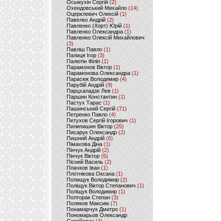
Осьмухін Сергій
(2)
Охендовський Михайло
(14)
Оцерклевич Олексій
(1)
Павелко Андрій
(2)
Павленко (Хорт) Юрій
(1)
Павленко Олександра
(1)
Павленко Олексій Михайлович
(3)
Павліш Павло
(1)
Палиця Ігор
(3)
Палютін Філіп
(1)
Парамонов Віктор
(1)
Парамонова Олександра
(1)
Парасюк Володимир
(4)
Парубій Андрій
(9)
Парцхаладзе Лев
(1)
Паршин Константин
(1)
Пастух Тарас
(1)
Пашинський Сергій
(71)
Петренко Павло
(4)
Петухов Сергій Ігорович
(1)
Пилипишин Віктор
(25)
Писарук Олександр
(2)
Пишний Андрій
(6)
Пімахова Діна
(1)
Пінчук Андрій
(2)
Пінчук Віктор
(6)
Пісний Василь
(2)
Плачков Іван
(1)
Плотнікова Оксана
(1)
Полищук Володимир
(2)
Поліщук Віктор Степанович
(1)
Поліщук Володимир
(1)
Полторак Степан
(3)
Поляков Максим
(7)
Понамарчук Дмитро
(1)
Пономарьов Олександр