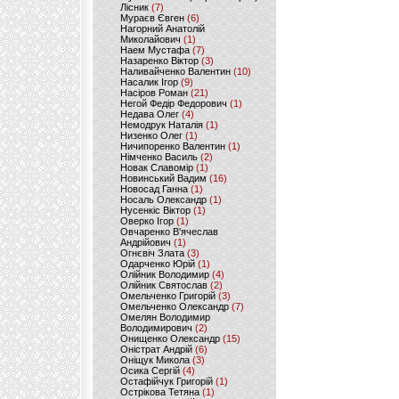
Лісник
(7)
Мураєв Євген
(6)
Нагорний Анатолій
Миколайович
(1)
Наем Мустафа
(7)
Назаренко Віктор
(3)
Наливайченко Валентин
(10)
Насалик Ігор
(9)
Насіров Роман
(21)
Негой Федір Федорович
(1)
Недава Олег
(4)
Немодрук Наталія
(1)
Низенко Олег
(1)
Ничипоренко Валентин
(1)
Німченко Василь
(2)
Новак Славомір
(1)
Новинський Вадим
(16)
Новосад Ганна
(1)
Носаль Олександр
(1)
Нусенкіс Віктор
(1)
Оверко Ігор
(1)
Овчаренко В'ячеслав
Андрійович
(1)
Огнєвіч Злата
(3)
Одарченко Юрій
(1)
Олійник Володимир
(4)
Олійник Святослав
(2)
Омельченко Григорій
(3)
Омельченко Олександр
(7)
Омелян Володимир
Володимирович
(2)
Онищенко Олександр
(15)
Оністрат Андрій
(6)
Оніщук Микола
(3)
Осика Сергій
(4)
Остафійчук Григорій
(1)
Острікова Тетяна
(1)