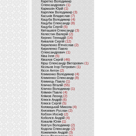
Каретко Володимир
Олександрович
(1)
Кармазін Юрій
(1)
Карплюк Володимир
(3)
Каськів Владислав
(7)
Кацуба Володимир
(4)
Кацуба Олександр
(8)
Кацуба Сергій
(5)
Квіташвілі Олександр
(3)
Келестин Валерій
(2)
Кернес Геннадій
(14)
Кивалов Сергій
(12)
Кириленко В’ячеслав
(2)
Кириленко Павло
Олександрович
(1)
Ківа Ілля
(5)
Ківалов Сергій
(46)
Кірш Олександр Вікторович
(1)
Кісільов Ігор Петрович
(1)
Кіссе Антон
(2)
Клименко Володимир
(4)
Клименко Олександр
(8)
Климець Павло
(1)
Кличко Віталій
(55)
Кличко Володимир
(1)
Клімкін Павло
(4)
Клімов Леонід
(2)
Клюєв Андрій
(6)
Клюєв Сергій
(5)
Княжицький Микола
(4)
Князевич Руслан
(2)
Кобзон Иосиф
(2)
Коболєв Андрій
(4)
Ковалів Юлія
(1)
Ковтун Володимир
(2)
Кодола Олександр
(2)
Кожемякін Андрій
(3)