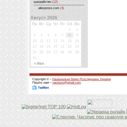
шахрайство
(12)
aliexpress.com
(3)
Август 2026
Пн
Вт
Ср
Чт
Пт
Сб
Вс
1
2
3
4
5
6
7
8
9
10
11
12
13
14
15
16
17
18
19
20
21
22
23
24
25
26
27
28
29
30
31
« Июл
Copyright © –
Національне Бюро Розслідувань України
Пишіть нам –
nacburo@gmail.com
.