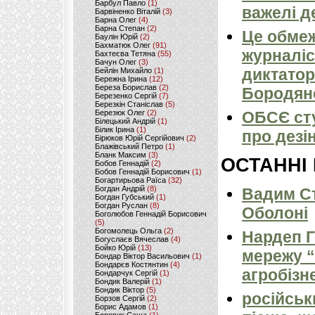
Барбул Павло
(1)
важелі д
Барвіненко Віталій
(3)
Барна Олег
(4)
Барна Степан
(2)
Це обмеж
Баулін Юрій
(2)
Бахматюк Олег
(91)
журналіс
Бахтеєва Тетяна
(55)
Бачун Олег
(3)
диктатор
Бейлін Михайло
(1)
Бережна Ірина
(12)
Береза Борислав
(2)
Бородян
Березенко Сергій
(7)
Березкін Станіслав
(5)
Березюк Олег
(2)
ОБСЄ сту
Білецький Андрій
(1)
Білик Ірина
(1)
про дез
Бірюков Юрій Сергійович
(2)
Блажівський Петро
(1)
Бланк Максим
(3)
ОСТАННІ
Бобов Геннадій
(2)
Бобов Геннадій Борисович
(1)
Богартирьова Раїса
(32)
Богдан Андрій
(8)
Вадим Ст
Богдан Губський
(1)
Богдан Руслан
(8)
Оболоні
Боголюбов Геннадій Борисович
(5)
Богомолець Ольга
(2)
Нардеп 
Богуслаєв Вячеслав
(4)
Бойко Юрій
(13)
мережу “
Бондар Віктор Васильович
(1)
Бондарєв Костянтин
(4)
агробізн
Бондарчук Сергій
(1)
Бондик Валерій
(1)
Бондик Віктор
(5)
російськ
Борзов Сергiй
(2)
Борис Адамов
(1)