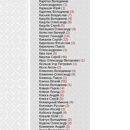
Каретко Володимир
Олександрович
(1)
Кармазін Юрій
(1)
Карплюк Володимир
(3)
Каськів Владислав
(7)
Кацуба Володимир
(4)
Кацуба Олександр
(8)
Кацуба Сергій
(5)
Квіташвілі Олександр
(3)
Келестин Валерій
(2)
Кернес Геннадій
(14)
Кивалов Сергій
(12)
Кириленко В’ячеслав
(2)
Кириленко Павло
Олександрович
(1)
Ківа Ілля
(5)
Ківалов Сергій
(46)
Кірш Олександр Вікторович
(1)
Кісільов Ігор Петрович
(1)
Кіссе Антон
(2)
Клименко Володимир
(4)
Клименко Олександр
(8)
Климець Павло
(1)
Кличко Віталій
(55)
Кличко Володимир
(1)
Клімкін Павло
(4)
Клімов Леонід
(2)
Клюєв Андрій
(6)
Клюєв Сергій
(5)
Княжицький Микола
(4)
Князевич Руслан
(2)
Кобзон Иосиф
(2)
Коболєв Андрій
(4)
Ковалів Юлія
(1)
Ковтун Володимир
(2)
Кодола Олександр
(2)
Кожемякін Андрій
(3)