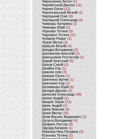
Чернушенко Антон
(1)
Чернявський Дмитро
(11)
Черняк Євген
(12)
Черняховський Віталій
(1)
Черпіцький Олег
(6)
Черпіцький Олександр
(6)
Чижмарь Катерина
(1)
Чижмарь Юрій
(1)
Чорновіл Тетяна
(5)
Чорновол Тетяна
(11)
Чубаров Рефат
(1)
Чумак Віктор
(3)
Шабунін Віталій
(4)
Шандра Володимир
(2)
Шаповалов Анатолій
(1)
Шапошніков Ростислав
(1)
Шарий Анатолий
(6)
Шахов Сергій
(2)
Швайка Ігор
(1)
Шевляк Ілля
(3)
Шевцов Євген
(1)
Шевченко Артем
(1)
Шевченко Ігор
(1)
Шеляженко Юрій
(6)
Шенцев Дмитро
(3)
Шепелев Олександр
(39)
Шипко Андрій
(1)
Шкиряк Зорян
(12)
Шкіль Андрій
(2)
Шкіль Максим
(4)
Шокін Віктор
(15)
Шпак Василь Федорович
(1)
Шульга Володимир
(4)
Шуфрич Нестор
(8)
Эдуард Багиров
(1)
Южаніна Ніна Петрівна
(2)
Юзькова Тетяна
(2)