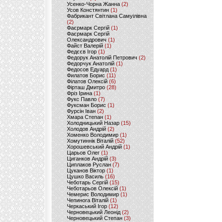
Усенко-Чорна Жанна
(2)
Усов Констянтин
(1)
Фабрикант Світлана Самуілівна
(2)
Фаєрмарк Сергій
(1)
Фаєрмарк Сергій
Олександрович
(1)
Файст Валерій
(1)
Федєєв Ігор
(1)
Федорук Анатолій Петрович
(2)
Федорчук Анатолій
(1)
Федосов Едуард
(1)
Филатов Борис
(11)
Філатов Олексій
(6)
Фірташ Дмитро
(28)
Фріз Ірина
(1)
Фукс Павло
(7)
Фуксман Борис
(1)
Фурсін Іван
(2)
Хмара Степан
(1)
Холодницький Назар
(15)
Холодов Андрій
(2)
Хоменко Володимир
(1)
Хомутиннік Віталій
(52)
Хорошевський Андрій
(1)
Царьов Олег
(1)
Циганков Андрій
(3)
Циплаков Руслан
(7)
Цуканов Віктор
(1)
Цушко Василь
(16)
Чеботарь Сергій
(15)
Чеботарьов Олексій
(1)
Чемерис Володимир
(1)
Чепинога Віталій
(1)
Черкаський Ігор
(12)
Черновецький Леонід
(2)
Черновецький Степан
(3)