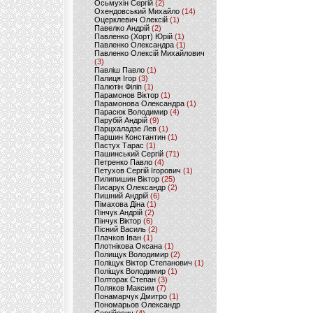
Осьмухін Сергій
(2)
Охендовський Михайло
(14)
Оцерклевич Олексій
(1)
Павелко Андрій
(2)
Павленко (Хорт) Юрій
(1)
Павленко Олександра
(1)
Павленко Олексій Михайлович
(3)
Павліш Павло
(1)
Палиця Ігор
(3)
Палютін Філіп
(1)
Парамонов Віктор
(1)
Парамонова Олександра
(1)
Парасюк Володимир
(4)
Парубій Андрій
(9)
Парцхаладзе Лев
(1)
Паршин Константин
(1)
Пастух Тарас
(1)
Пашинський Сергій
(71)
Петренко Павло
(4)
Петухов Сергій Ігорович
(1)
Пилипишин Віктор
(25)
Писарук Олександр
(2)
Пишний Андрій
(6)
Пімахова Діна
(1)
Пінчук Андрій
(2)
Пінчук Віктор
(6)
Пісний Василь
(2)
Плачков Іван
(1)
Плотнікова Оксана
(1)
Полищук Володимир
(2)
Поліщук Віктор Степанович
(1)
Поліщук Володимир
(1)
Полторак Степан
(3)
Поляков Максим
(7)
Понамарчук Дмитро
(1)
Пономарьов Олександр