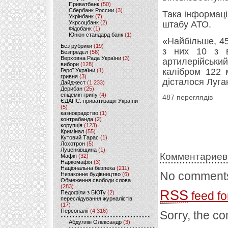
Приватбанк
(50)
Сбербанк России
(3)
Така інформаці
Укрінбанк
(7)
Укрсоцбанк
(2)
штабу АТО.
Фідобанк
(1)
Юніон стандард банк
(1)
«Найбільше, 45
Без рубрики
(19)
з них 10 з в
Безпредєл
(56)
Верховна Рада України
(3)
артилерійськи
вибори
(128)
калібром 122 
Герої України
(1)
гривня
(3)
дісталося Луга
Дайджест
(1 233)
Дерибан
(25)
епідемія грипу
(4)
487 переглядів
ЄДАПС: приватизація України
(5)
казнокрадство
(1)
контрабанда
(2)
корупція
(123)
Кримінал
(55)
Кутовий Тарас
(1)
Лохотрон
(5)
Луценківщина
(1)
Комментариев
Мафія
(32)
Наркомафія
(3)
Національна безпека
(211)
No comments
Незаконне будівництво
(6)
Обмеження свободи слова
(283)
RSS
Педофіли з БЮТу
(2)
feed fo
переслідування журналістів
(17)
Персоналії
(4 316)
Sorry, the co
Абдуллін Олександр
(3)