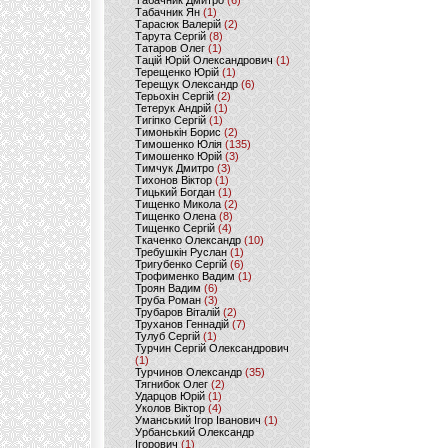
Табачник Дмитро
(6)
Табачник Ян
(1)
Тарасюк Валерій
(2)
Тарута Сергій
(8)
Татаров Олег
(1)
Тацій Юрій Олександрович
(1)
Терещенко Юрій
(1)
Терещук Олександр
(6)
Терьохін Сергій
(2)
Тетерук Андрій
(1)
Тигіпко Сергій
(1)
Тимонькін Борис
(2)
Тимошенко Юлія
(135)
Тимошенко Юрій
(3)
Тимчук Дмитро
(3)
Тихонов Віктор
(1)
Тицький Богдан
(1)
Тищенко Микола
(2)
Тищенко Олена
(8)
Тищенко Сергій
(4)
Ткаченко Олександр
(10)
Требушкін Руслан
(1)
Тригубенко Сергій
(6)
Трофименко Вадим
(1)
Троян Вадим
(6)
Труба Роман
(3)
Трубаров Віталій
(2)
Труханов Геннадій
(7)
Тулуб Сергій
(1)
Турчин Сергій Олександрович
(1)
Турчинов Олександр
(35)
Тягнибок Олег
(2)
Ударцов Юрій
(1)
Уколов Віктор
(4)
Уманський Ігор Іванович
(1)
Урбанський Олександр
Ігорович
(1)