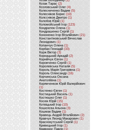
Козак Володимир
(1)
Козак Тарас
(2)
Козловський Олег
(4)
Колесниченко Вадим
(5)
Колесніков Борис
(10)
Колєсніков Дмитро
(1)
Колобов Юрій
(1)
Коломойський Ігор
(123)
Кондратюк Олена
(1)
Кондрашенко Сергій
(1)
Кононенко Ігор Віталійович
(21)
Константіновський Вячеслав
Леонідович
(1)
Копанчук Олена
(1)
Корбан Геннадій
(33)
Корж Віктор
(3)
Корнацький Аркадій
(2)
Корнійчук Євген
(1)
Коровченко Сергій
(1)
Королевська Наталія
(5)
Король Марія Григорівна
(1)
Король Олександр
(16)
Корчинська Оксана
Анатоліївна
(1)
Корявченков Юрій Валерійович
(1)
Костенко Євген
(1)
Костицький Василь
(1)
Костюшко Олег
(1)
Косюк Юрій
(15)
Котвіцький Ігор
(10)
Кошелєва Альона
(3)
Кошмак Вадим
(1)
Кравець Андрій Віталійович
(2)
Кравчук Леонід Макарович
(1)
Краснокутський Сергій
(1)
Кривецький Ігор
(1)
Кривонос Павло
(1)