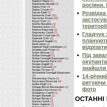
Барбул Павло
(1)
росіяни.
Барвіненко Віталій
(3)
Барна Олег
(4)
Барна Степан
(2)
Розвідка
Баулін Юрій
(2)
Бахматюк Олег
(91)
застосув
Бахтеєва Тетяна
(55)
Бачун Олег
(3)
Бейлін Михайло
(1)
території
Бережна Ірина
(12)
Береза Борислав
(2)
Березенко Сергій
(7)
Гладчук 
Березкін Станіслав
(5)
Березюк Олег
(2)
планують
Білецький Андрій
(1)
Білик Ірина
(1)
відрізати
Бірюков Юрій Сергійович
(2)
Блажівський Петро
(1)
Бланк Максим
(3)
Під зава
Бобов Геннадій
(2)
Бобов Геннадій Борисович
(1)
окупанта
Богартирьова Раїса
(32)
Богдан Андрій
(8)
знайшли 
Богдан Губський
(1)
Богдан Руслан
(8)
Боголюбов Геннадій Борисович
14-річни
(5)
Богомолець Ольга
(2)
рятуючи 
Богуслаєв Вячеслав
(4)
Бойко Юрій
(13)
Бондар Віктор Васильович
(1)
фото
Бондарєв Костянтин
(4)
Бондарчук Сергій
(1)
Бондик Валерій
(1)
ОСТАННІ
Бондик Віктор
(5)
Борзов Сергiй
(2)
Борис Адамов
(1)