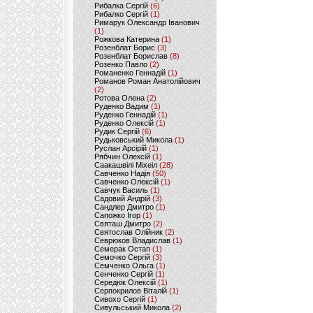
Рибалка Сергій
(6)
Рибалко Сергій
(1)
Римарук Олександр Іванович
(1)
Рожкова Катерина
(1)
Розенблат Борис
(3)
Розенблат Борислав
(8)
Розенко Павло
(2)
Романенко Геннадій
(1)
Романов Роман Анатолійович
(2)
Ротова Олена
(2)
Руденко Вадим
(1)
Руденко Геннадій
(1)
Руденко Олексій
(1)
Рудик Сергій
(6)
Рудьковський Микола
(1)
Руслан Арсірій
(1)
Рябчин Олексій
(1)
Саакашвілі Міхеіл
(28)
Савченко Надія
(50)
Савченко Олексій
(1)
Савчук Василь
(1)
Садовий Андрій
(3)
Сандлер Дмитро
(1)
Сапожко Ігор
(1)
Святаш Дмитро
(2)
Святослав Олійник
(2)
Севрюков Владислав
(1)
Семерак Остап
(1)
Семочко Сергій
(3)
Семченко Ольга
(1)
Сенченко Сергій
(1)
Середюк Олексій
(1)
Серпокрилов Віталій
(1)
Сивохо Сергій
(1)
Сивульський Микола
(2)