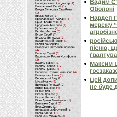
Боровик Саша
(1)
Вадим Ст
Бородянський Володимир
(1)
Бочковський Сергій
(1)
Оболоні
Боядін В'ячеслав Сергійович
(1)
Брагар Євген
(1)
Нардеп 
Браславський Руслан
(1)
Бриль Костянтин
(1)
мережу “
Бродський Михайло
(1)
Бубенчик Іван
(2)
агробізн
Бурбак Максим
(5)
Буряк Сергій
(7)
Бусарєв Вячеслав
(1)
російськ
Вадатурський Андрій
(1)
Вадим Кайзерман
(2)
пісню, щ
Вакарчук Святослав Іванович
(4)
ґвалтува
Вальтер Сергій
(1)
Василишин Роман Йосифович
(2)
Максим 
Василь Вовкун
(1)
Василь Горбаль
(17)
Василь Цушко
(1)
госзаказ
Василюк Наталія Романівна
(4)
Венедіктова Ірина
(5)
Цей допи
Веревський Андрій
Михайлович
(6)
Виходцев Геннадій
(2)
не буде 
Віктор Ющенко
(4)
Вінник Іван
(8)
Віталій Данілов
(1)
Віталій Циганок
(1)
Вітко Артем Леонідович
(1)
Власенко Сергій
(6)
Вовк Дмитро
(2)
Войцеховський Олексій
(1)
Волга Василь
(1)
Волинець Михайло
(3)