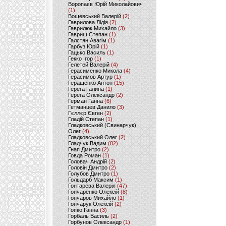
Воропаєв Юрій Миколайович
(1)
Вощевський Валерій
(2)
Гаврилова Лідія
(2)
Гаврилюк Михайло
(3)
Гавриш Степан
(1)
Галстян Авагім
(1)
Гарбуз Юрій
(1)
Гацько Василь
(1)
Гекко Ігор
(1)
Гелетей Валерій
(4)
Герасименко Микола
(4)
Герасимов Артур
(1)
Геращенко Антон
(15)
Герега Галина
(1)
Герега Олександр
(2)
Герман Ганна
(6)
Гетманцев Данило
(3)
Гєллєр Євген
(2)
Гладій Степан
(1)
Гладковський (Свинарчук)
Олег
(4)
Гладковський Олег
(2)
Гладчук Вадим
(82)
Гнап Дмитро
(2)
Говда Роман
(1)
Головач Андрій
(2)
Головін Дмитро
(2)
Голубов Дмитро
(1)
Гольдарб Максим
(1)
Гонтарева Валерія
(47)
Гончаренко Олексій
(8)
Гончаров Михайло
(1)
Гончарук Олексій
(2)
Гопко Ганна
(3)
Горбаль Василь
(2)
Горбунов Олександр
(1)