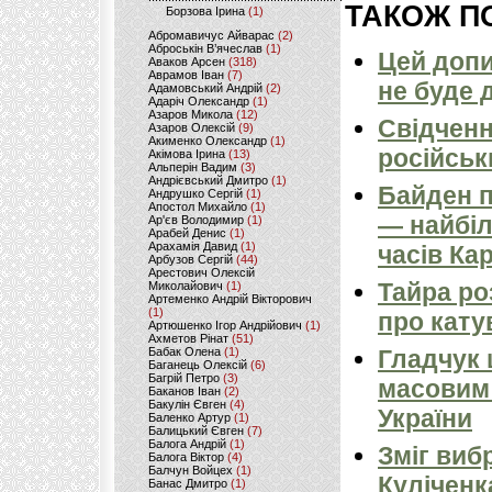
ТАКОЖ ПО
Борзова Ірина
(1)
Абромавичус Айварас
(2)
Аброськін В’ячеслав
(1)
Цей допи
Аваков Арсен
(318)
Аврамов Іван
(7)
не буде 
Адамовський Андрій
(2)
Адаріч Олександр
(1)
Азаров Микола
(12)
Свідченн
Азаров Олексій
(9)
Акименко Олександр
(1)
російськ
Акімова Ірина
(13)
Альперін Вадим
(3)
Андрієвський Дмитро
(1)
Байден п
Андрушко Сергій
(1)
Апостол Михайло
(1)
— найбіл
Ар'єв Володимир
(1)
Арабей Денис
(1)
Арахамія Давид
(1)
часів Ка
Арбузов Сергій
(44)
Арестович Олексій
Тайра ро
Миколайович
(1)
Артеменко Андрій Вікторович
(1)
про кату
Артюшенко Ігор Андрійович
(1)
Ахметов Рінат
(51)
Бабак Олена
(1)
Гладчук
Баганець Олексій
(6)
Багрій Петро
(3)
масовим
Баканов Іван
(2)
Бакулін Євген
(4)
України
Баленко Артур
(1)
Балицький Євген
(7)
Балога Андрій
(1)
Зміг виб
Балога Віктор
(4)
Балчун Войцех
(1)
Куліченк
Банас Дмитро
(1)