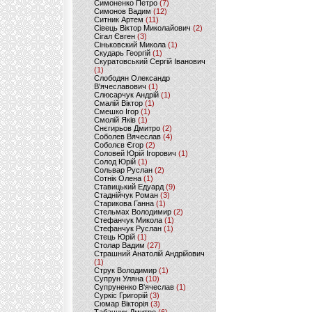
Симоненко Петро
(7)
Симонов Вадим
(12)
Ситник Артем
(11)
Сівець Віктор Миколайович
(2)
Сігал Євген
(3)
Сіньковский Микола
(1)
Скударь Георгій
(1)
Скуратовський Сергій Іванович
(1)
Слободян Олександр
В'ячеславович
(1)
Слюсарчук Андрій
(1)
Смалій Віктор
(1)
Смешко Ігор
(1)
Смолій Яків
(1)
Снєгирьов Дмитро
(2)
Соболев Вячеслав
(4)
Соболєв Єгор
(2)
Соловей Юрій Ігорович
(1)
Солод Юрій
(1)
Сольвар Руслан
(2)
Сотнік Олена
(1)
Ставицький Едуард
(9)
Стаднійчук Роман
(3)
Старикова Ганна
(1)
Стельмах Володимир
(2)
Стефанчук Микола
(1)
Стефанчук Руслан
(1)
Стець Юрій
(1)
Столар Вадим
(27)
Страшний Анатолій Андрійович
(1)
Струк Володимир
(1)
Супрун Уляна
(10)
Супруненко В'ячеслав
(1)
Суркіс Григорій
(3)
Сюмар Вікторія
(3)