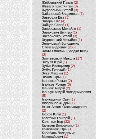
Жебрівський Павло
(2)
Жеваго Констянтин
(8)
Журавський Віталій
(3)
Забарський Владислав
(1)
Заверуха Віта
(3)
Загорій Гліб
(4)
Зайцев Сергій
(1)
Запорожець Михайло
(1)
Зарахович Дмитро
(1)
Захарченко Віталій
(3)
Згуровський Михайло
(1)
Зеленський Володимир
Олександрович
(266)
Злата Огневич (Бордюг Інна)
(2)
Злочевський Микола
(17)
Зозуля Юрій
(1)
Зубик Володимир
(2)
Зубко Геннадій
(1)
Зуєв Максим
(1)
Зюков Юрій
(1)
Іваненко Роман
(2)
Іванісов Роман
(3)
Іванчук Андрій
(2)
Іванчук Андрій Володимирович
(5)
Іванющенко Юрій
(17)
Ілларіонов Андрій
(1)
Ільюк Артем Олександрович
(2)
Іоффе Юлій
(1)
Калетник Григорій
(1)
Калетник Ігор
(33)
Кальцев Володимир
(1)
Камельчук Юрій
(1)
Карабань Володимир
Миколайович
(1)