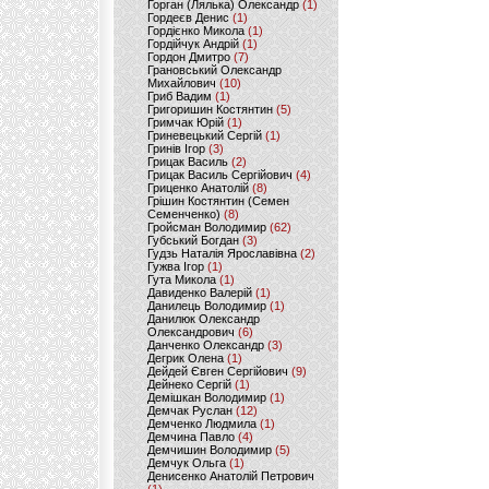
Горган (Лялька) Олександр
(1)
Гордеєв Денис
(1)
Гордієнко Микола
(1)
Гордійчук Андрій
(1)
Гордон Дмитро
(7)
Грановський Олександр
Михайлович
(10)
Гриб Вадим
(1)
Григоришин Костянтин
(5)
Гримчак Юрій
(1)
Гриневецький Сергій
(1)
Гринів Ігор
(3)
Грицак Василь
(2)
Грицак Василь Сергійович
(4)
Гриценко Анатолій
(8)
Грішин Костянтин (Семен
Семенченко)
(8)
Гройсман Володимир
(62)
Губський Богдан
(3)
Гудзь Наталія Ярославівна
(2)
Гужва Ігор
(1)
Гута Микола
(1)
Давиденко Валерій
(1)
Данилець Володимир
(1)
Данилюк Олександр
Олександрович
(6)
Данченко Олександр
(3)
Дегрик Олена
(1)
Дейдей Євген Сергійович
(9)
Дейнеко Сергій
(1)
Демішкан Володимир
(1)
Демчак Руслан
(12)
Демченко Людмила
(1)
Демчина Павло
(4)
Демчишин Володимир
(5)
Демчук Ольга
(1)
Денисенко Анатолій Петрович