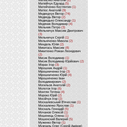
Матвієнко Анатолій
(2)
Матвійчук Едуард
(5)
Матейченко Костянтин
(1)
Матіос Анатолій
(9)
Медведчук Віктор
(74)
Медведь Віктор
(2)
Медведько Олександр
(1)
Медяник Володимир
(4)
Мельник Петро
(3)
Мельничук Максим Дмитрович
(3)
Мельничук Сергій
(1)
Мельніченко Микола
(2)
Мендель Юлія
(2)
Микитась Максим
(8)
Микитенко Роман Леонідович
(2)
Мисик Володимир
(1)
Мисик Володимир Юрійович
(2)
Мізрах Ігор
(3)
Мірошник Андрій
(1)
Мірошниченко Ігор
(3)
Мірошниченко Юрій
(4)
Мірошніченко Іван
Володимирович
(2)
Могильов Анатолій
(2)
Молоток Ігор
(6)
Монтян Тетяна
(4)
Мороко Юрій
(2)
Мосійчук Ігор
(2)
Москалевський В'ячеслав
(1)
Москаленко Ярослав
(1)
Москаль Геннадій
(5)
Мочанов Олексій
(1)
Мошенець Олена
(1)
Мошенский Валерий
(5)
Муженко Віктор
(1)
Мужчиль Олег (Сергій Аміров)