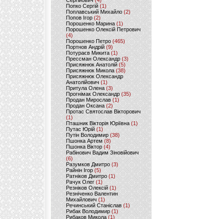
Сергійович
(4)
Попко Сергій
(1)
Поплавський Михайло
(2)
Попов Ігор
(2)
Порошенко Марина
(1)
Порошенко Олексій Петрович
(4)
Порошенко Петро
(465)
Портнов Андрій
(9)
Потураєв Микита
(1)
Прессман Олександр
(3)
Присяжнюк Анатолій
(5)
Присяжнюк Микола
(38)
Присяжнюк Олександр
Анатолійович
(1)
Притула Олена
(3)
Прогнімак Олександр
(35)
Продан Мирослав
(1)
Продан Оксана
(2)
Протас Святослав Вікторович
(1)
Пташник Вікторія Юріївна
(1)
Путас Юрій
(1)
Путін Володимир
(38)
Пшонка Артем
(8)
Пшонка Віктор
(4)
Рабінович Вадим Зіновійович
(6)
Разумков Дмитро
(3)
Райнін Ігор
(5)
Ратніков Дмитро
(1)
Рачук Олег
(1)
Резніков Олексій
(1)
Резніченко Валентин
Михайлович
(1)
Речинський Станіслав
(1)
Рибак Володимир
(1)
Рибаков Микола
(1)