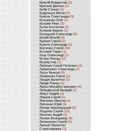
Криклій Владислав
(1)
Крючков Дмитро
(1)
Кубів Степан
(1)
Кудрявцєв Віктор
(1)
Кужель Олександра
(9)
Кузьменко Олег
(1)
Кузьмін Рінат
(3)
Кулик Костянтин
(5)
Куликов Кирило
(1)
Куницький Олександр
(5)
Купрій Віталій
(3)
Курикін Сергій
(1)
Курило Олександр
(1)
Курченко Сергій
(44)
Кутовий Тарас
(1)
Куць Олександр
(1)
Кучма Леонід
(12)
Кушнір Ігор
(7)
Лабазюк Сергій Петрович
(2)
Лавринович Олександр
(7)
Лагун Микола
(9)
Лазаренко Павло
(1)
Ландик Валентин
(1)
Ландік Роман
(1)
Ланьо Михайло Іванович
(4)
Лебедівський Валерій
(1)
Левус Андрій
(2)
Левцов Сергій
(1)
Левченко Микола
(1)
Левченко Юрій
(6)
Леонід Черновецький
(4)
Лещенко Сергій
(10)
Лисенко Андрій
(2)
Литвин Володимир
(6)
Литвиненко Сергій
(1)
Лихоліт Валентин
Станіславович
(1)