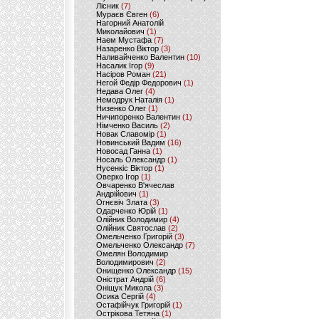
Лісник
(7)
Мураєв Євген
(6)
Нагорний Анатолій
Миколайович
(1)
Наем Мустафа
(7)
Назаренко Віктор
(3)
Наливайченко Валентин
(10)
Насалик Ігор
(9)
Насіров Роман
(21)
Негой Федір Федорович
(1)
Недава Олег
(4)
Немодрук Наталія
(1)
Низенко Олег
(1)
Ничипоренко Валентин
(1)
Німченко Василь
(2)
Новак Славомір
(1)
Новинський Вадим
(16)
Новосад Ганна
(1)
Носаль Олександр
(1)
Нусенкіс Віктор
(1)
Оверко Ігор
(1)
Овчаренко В'ячеслав
Андрійович
(1)
Огнєвіч Злата
(3)
Одарченко Юрій
(1)
Олійник Володимир
(4)
Олійник Святослав
(2)
Омельченко Григорій
(3)
Омельченко Олександр
(7)
Омелян Володимир
Володимирович
(2)
Онищенко Олександр
(15)
Оністрат Андрій
(6)
Оніщук Микола
(3)
Осика Сергій
(4)
Остафійчук Григорій
(1)
Острікова Тетяна
(1)