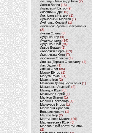
Лівшиць Олександр Ілліч
(2)
Ложкін Борис
(13)
Лозінський Віктор
(9)
Лозовий Андрій
(6)
Локтіонова Наталя
(1)
Лубківський Маркіян
(1)
Лубченко Олексій
(1)
Лук'янчук Руслан Валерійович
(2)
Лукаш Олена
(3)
Луценко Ігор
(4)
Луценко Ірина
(14)
Луценко Юрій
(94)
Львов Богдан
(1)
Льовочкін Сергій
(29)
Льовочкіна Юлія
(7)
Любченко Олексій
(1)
Лялька (Горган) Олександр
(4)
Лях Вадим
(1)
Ляшко Олег
(85)
М'ялик Віктор
(1)
Магута Роман
(1)
Мазепа Ігор
(2)
Макар'ян Давид Борисович
(1)
Макаренко Анатолій
(2)
Македон Юрій
(3)
Максімов Сергій
(1)
Маліков Віталій
(1)
Малінін Олександр
(1)
Манцуров Игорь
(1)
Маркевич Ярослав
Володимирович
(1)
Марков Ігор
(2)
Мартиненко Микола
(26)
Марушевська Юлія
(3)
Маслов Юрій Костянтинович
(2)