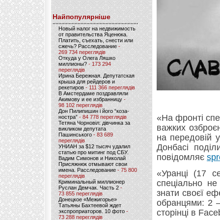
Найпопулярніше
Новый налог на недвижимость
от правительства Яценюка.
Платить, съехать, снести или
сжечь? Расследование
-
269 734 переглядів
Откуда у Олега Ляшко
миллионы?
- 173 294
переглядів
Ирина Бережная. Депутатская
крыша для рейдеров и
рекетиров
- 111 366 переглядів
В Амстердаме поздравляли
Акимову и ее избранницу
-
98 102 переглядів
Дон Пилипишин і його “коза-
«На фронті спе
ностра”
- 84 778 переглядів
Тетяна Чорновіл: дівчинка за
важких озброє
викликом депутата
Пашинського
- 83 689
на передовій у
переглядів
Донбасі поділ
УНИАН за $12 тысяч удалил
статью про митинг под СБУ.
повідомляє
spr
Вадим Симонов и Николай
Присяжнюк отмывают свои
имена. Расследование
- 75 800
«Уранці (17 с
переглядів
спеціально не
Криминальный миллионер
Руслан Демчак. Часть 2
-
знати своєї еф
73 855 переглядів
Донецкое «Межигорье»
обранцями: 2 –
Татьяны Бахтеевой ждет
сторінці в Face
экспроприаторов. 10 фото
-
73 288 переглядів