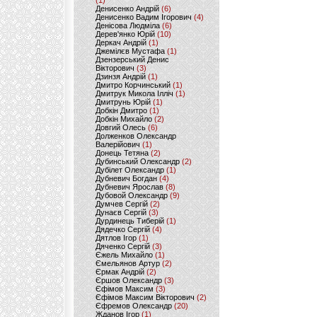
(1)
Денисенко Андрій
(6)
Денисенко Вадим Ігорович
(4)
Денісова Людміла
(6)
Дерев'янко Юрій
(10)
Деркач Андрій
(1)
Джемілєв Мустафа
(1)
Дзензерський Денис
Вікторович
(3)
Дзинзя Андрій
(1)
Дмитро Корчинський
(1)
Дмитрук Микола Ілліч
(1)
Дмитрунь Юрій
(1)
Добкін Дмитро
(1)
Добкін Михайло
(2)
Довгий Олесь
(6)
Долженков Олександр
Валерійович
(1)
Донець Тетяна
(2)
Дубинський Олександр
(2)
Дубілет Олександр
(1)
Дубневич Богдан
(4)
Дубневич Ярослав
(8)
Дубовой Олександр
(9)
Думчев Сергій
(2)
Дунаєв Сергій
(3)
Дурдинець Тиберій
(1)
Дядечко Сергій
(4)
Дятлов Ігор
(1)
Дяченко Сергій
(3)
Єжель Михайло
(1)
Ємельянов Артур
(2)
Єрмак Андрій
(2)
Єршов Олександр
(3)
Єфімов Максим
(3)
Єфімов Максим Вікторович
(2)
Єфремов Олександр
(20)
Жданов Ігор
(1)