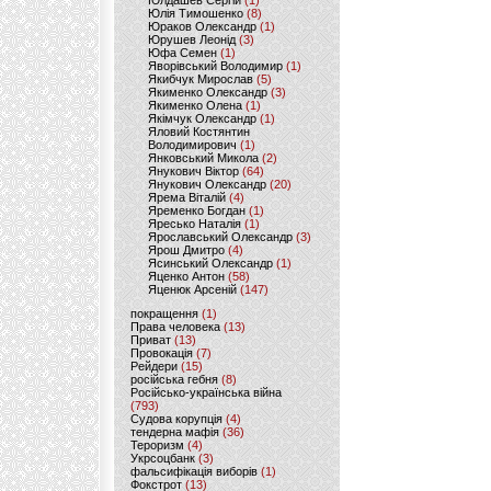
Юлдашев Сергій
(1)
Юлія Тимошенко
(8)
Юраков Олександр
(1)
Юрушев Леонід
(3)
Юфа Семен
(1)
Яворівський Володимир
(1)
Якибчук Мирослав
(5)
Якименко Олександр
(3)
Якименко Олена
(1)
Якімчук Олександр
(1)
Яловий Костянтин
Володимирович
(1)
Янковський Микола
(2)
Янукович Віктор
(64)
Янукович Олександр
(20)
Ярема Віталій
(4)
Яременко Богдан
(1)
Яресько Наталія
(1)
Ярославський Олександр
(3)
Ярош Дмитро
(4)
Ясинський Олександр
(1)
Яценко Антон
(58)
Яценюк Арсеній
(147)
покращення
(1)
Права человека
(13)
Приват
(13)
Провокація
(7)
Рейдери
(15)
російська гебня
(8)
Російсько-українська війна
(793)
Судова корупція
(4)
тендерна мафія
(36)
Тероризм
(4)
Укрсоцбанк
(3)
фальсифікація виборів
(1)
Фокстрот
(13)