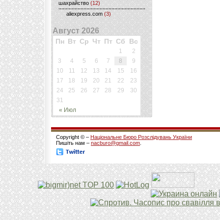
шахрайство
(12)
aliexpress.com
(3)
Август 2026
Пн
Вт
Ср
Чт
Пт
Сб
Вс
1
2
3
4
5
6
7
8
9
10
11
12
13
14
15
16
17
18
19
20
21
22
23
24
25
26
27
28
29
30
31
« Июл
Copyright © –
Національне Бюро Розслідувань України
Пишіть нам –
nacburo@gmail.com
.