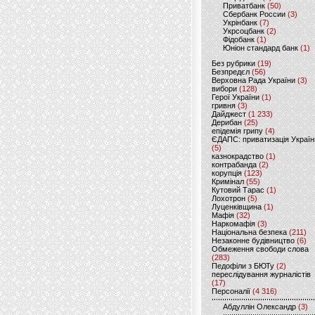
Приватбанк
(50)
Сбербанк России
(3)
Укрінбанк
(7)
Укрсоцбанк
(2)
Фідобанк
(1)
Юніон стандард банк
(1)
Без рубрики
(19)
Безпредєл
(56)
Верховна Рада України
(3)
вибори
(128)
Герої України
(1)
гривня
(3)
Дайджест
(1 233)
Дерибан
(25)
епідемія грипу
(4)
ЄДАПС: приватизація Україн
(5)
казнокрадство
(1)
контрабанда
(2)
корупція
(123)
Кримінал
(55)
Кутовий Тарас
(1)
Лохотрон
(5)
Луценківщина
(1)
Мафія
(32)
Наркомафія
(3)
Національна безпека
(211)
Незаконне будівництво
(6)
Обмеження свободи слова
(283)
Педофіли з БЮТу
(2)
переслідування журналістів
(17)
Персоналії
(4 316)
Абдуллін Олександр
(3)