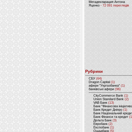
Мегадекларация Антона
Яценко
- 72 091 переглядів
Рубрики
CБУ
(64)
Dragon Capital
(1)
афери "Укргазбанка"
(1)
банківські афери
(96)
CityCommerce Bank
(1)
Union Standard Bank
(2)
VAB Банк
(13)
Банк "Фінансова ініціатив
Банк Кредит Дніпро
(1)
Банк Національний креди
Банк Фінанси та кредит
(1
Дельта Банк
(3)
Евробанк
(2)
Експобанк
(1)
Ощадбанк
(5)