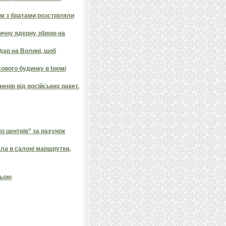
ом з братами розстріляли
тичну ядерну зброю на
дар на Волині, щоб
ового будинку в Ізюмі
ерів від російських ракет.
 центрів” за рахунок
ала в салоні маршрутки,
ньою