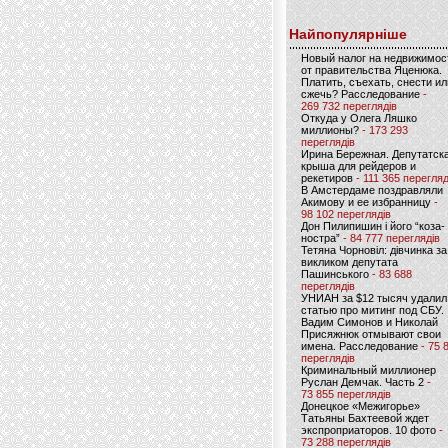
Найпопулярніше
Новый налог на недвижимос
от правительства Яценюка.
Платить, съехать, снести ил
сжечь? Расследование
-
269 732 переглядів
Откуда у Олега Ляшко
миллионы?
- 173 293
переглядів
Ирина Бережная. Депутатск
крыша для рейдеров и
рекетиров
- 111 365 перегляд
В Амстердаме поздравляли
Акимову и ее избранницу
-
98 102 переглядів
Дон Пилипишин і його “коза-
ностра”
- 84 777 переглядів
Тетяна Чорновіл: дівчинка за
викликом депутата
Пашинського
- 83 688
переглядів
УНИАН за $12 тысяч удалил
статью про митинг под СБУ.
Вадим Симонов и Николай
Присяжнюк отмывают свои
имена. Расследование
- 75 
переглядів
Криминальный миллионер
Руслан Демчак. Часть 2
-
73 855 переглядів
Донецкое «Межигорье»
Татьяны Бахтеевой ждет
экспроприаторов. 10 фото
-
73 288 переглядів