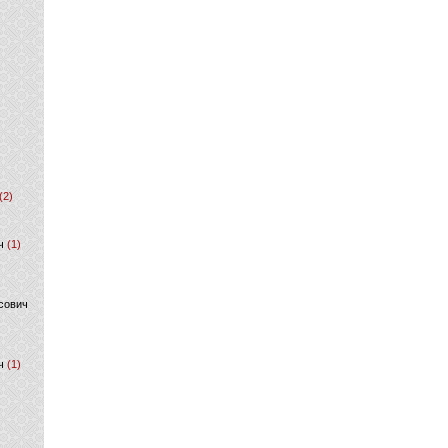
(2)
ч
(1)
сович
ч
(1)