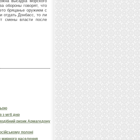
можна высадка морского
ва обороны говорят, что
 это бряцанье оружием с
и отдать Донбасс, то ли
нт смены власти после
ньою
в з мгб днр
подібний ризик Армагедону
російському полоні
 мирного населення