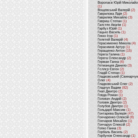
Воропаєв Юрій Миколайо
(1)
Вощевський Валерій
(2)
Гаврилова Лідія
(2)
Гаврилюк Михайло
(3)
Гавриш Степан
(1)
Галстян Авагім
(1)
Гарбуз Юрій
(1)
Гацько Василь
(1)
Гекко Ігор
(1)
Гелетей Валерій
(4)
Герасименко Микола
(4)
Герасимов Артур
(1)
Геращенко Антон
(15)
Герега Галина
(1)
Герега Олександр
(2)
Герман Ганна
(6)
Гетманцев Данило
(3)
Гєллєр Євген
(2)
Гладій Степан
(1)
Гладковський (Свинарчук
Олег
(4)
Гладковський Олег
(2)
Гладчук Вадим
(82)
Гнап Дмитро
(2)
Говда Роман
(1)
Головач Андрій
(2)
Головін Дмитро
(2)
Голубов Дмитро
(1)
Гольдарб Максим
(1)
Гонтарева Валерія
(47)
Гончаренко Олексій
(8)
Гончаров Михайло
(1)
Гончарук Олексій
(2)
Гопко Ганна
(3)
Горбаль Василь
(2)
Горбунов Олександр
(1)