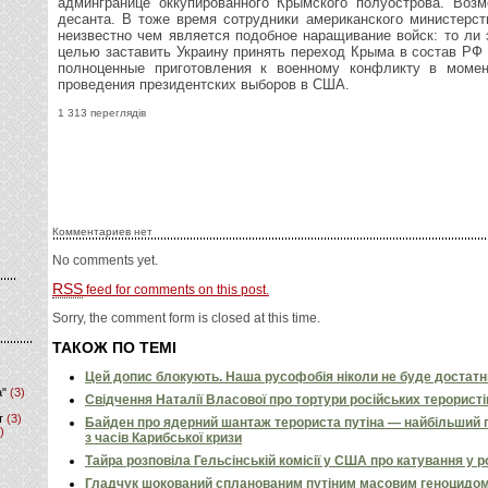
админгранице оккупированного Крымского полуострова. Воз
десанта. В тоже время сотрудники американского министерст
неизвестно чем является подобное наращивание войск: то ли
целью заставить Украину принять переход Крыма в состав РФ 
полноценные приготовления к военному конфликту в моме
проведения президентских выборов в США.
1 313 переглядів
Комментариев нет
No comments yet.
RSS
feed for comments on this post.
Sorry, the comment form is closed at this time.
ТАКОЖ ПО ТЕМІ
Цей допис блокують. Наша русофобія ніколи не буде достат
а"
(3)
Свідчення Наталії Власової про тортури російських терористі
т
(3)
Байден про ядерний шантаж терориста путіна — найбільший 
)
з часів Карибської кризи
Тайра розповіла Гельсінській комісії у США про катування у 
Гладчук шокований спланованим путіним масовим геноцидом