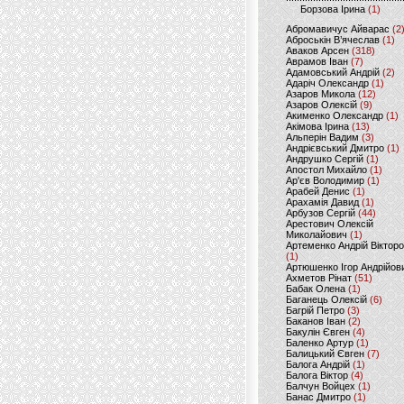
Борзова Ірина
(1)
Абромавичус Айварас
(2
Аброськін В’ячеслав
(1)
Аваков Арсен
(318)
Аврамов Іван
(7)
Адамовський Андрій
(2)
Адаріч Олександр
(1)
Азаров Микола
(12)
Азаров Олексій
(9)
Акименко Олександр
(1)
Акімова Ірина
(13)
Альперін Вадим
(3)
Андрієвський Дмитро
(1)
Андрушко Сергій
(1)
Апостол Михайло
(1)
Ар'єв Володимир
(1)
Арабей Денис
(1)
Арахамія Давид
(1)
Арбузов Сергій
(44)
Арестович Олексій
Миколайович
(1)
Артеменко Андрій Віктор
(1)
Артюшенко Ігор Андрійов
Ахметов Рінат
(51)
Бабак Олена
(1)
Баганець Олексій
(6)
Багрій Петро
(3)
Баканов Іван
(2)
Бакулін Євген
(4)
Баленко Артур
(1)
Балицький Євген
(7)
Балога Андрій
(1)
Балога Віктор
(4)
Балчун Войцех
(1)
Банас Дмитро
(1)