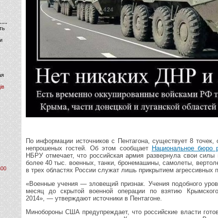
ть
и
ая
ів
По информации источников с Пентагона, существует 8 точек,
непрошеных гостей. Об этом сообщает
Национальное бюро 
НБРУ отмечает, что российская армия развернула свои силы 
более 40 тыс. военных, танки, бронемашины, самолеты, верто
800
в трех областях России служат лишь прикрытием агрессивных 
«Военные учения — зловещий признак. Учения подобного уров
месяц до скрытой военной операции по взятию Крымског
2014», — утверждают источники в Пентагоне.
Минобороны США предупреждает, что российские власти готов