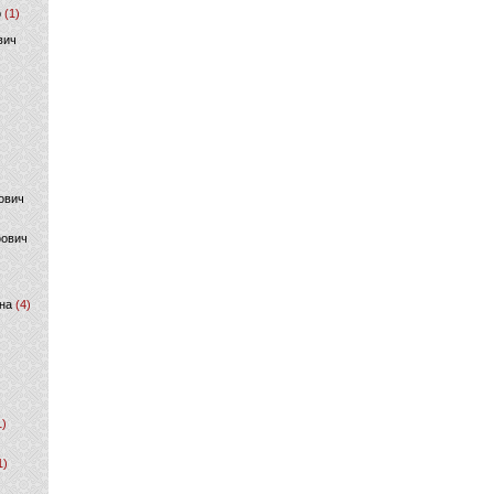
р
(1)
вич
ович
фович
на
(4)
1)
1)