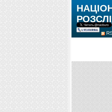
НАЦІО
РОЗСЛІ
R