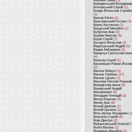
Боровик Саша
(1)
Бородянський Володими
Бочковський Сергій
(1)
Боядін В'ячеслав Сергійо
(1)
Брагар Євген
(1)
Браславський Руслан
(1)
Бриль Костянтин
(1)
Бродський Михайло
(1)
Бубенчик Іван
(2)
Бурбак Максим
(5)
Буряк Сергій
(7)
Бусарєв Вячеслав
(1)
Вадатурський Андрій
(1)
Вадим Кайзерман
(2)
Вакарчук Святослав Іван
(4)
Вальтер Сергій
(1)
Василишин Роман Йоси
(2)
Василь Вовкун
(1)
Василь Горбаль
(17)
Василь Цушко
(1)
Василюк Наталія Романів
Венедіктова Ірина
(5)
Веревський Андрій
Михайлович
(6)
Виходцев Геннадій
(2)
Віктор Ющенко
(4)
Вінник Іван
(8)
Віталій Данілов
(1)
Віталій Циганок
(1)
Вітко Артем Леонідович
(
Власенко Сергій
(6)
Вовк Дмитро
(2)
Войцеховський Олексій
(
Волга Василь
(1)
Волинець Михайло
(3)