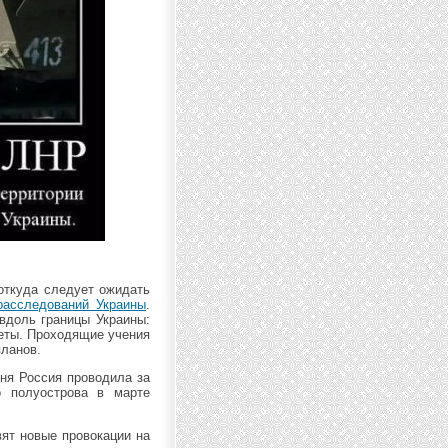
 откуда следует ожидать
расследований Украины
.
вдоль границы Украины:
леты. Проходящие учения
планов.
ня Россия проводила за
о полуострова в марте
ят новые провокации на