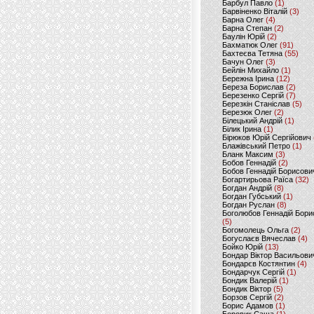
Барбул Павло
(1)
Барвіненко Віталій
(3)
Барна Олег
(4)
Барна Степан
(2)
Баулін Юрій
(2)
Бахматюк Олег
(91)
Бахтеєва Тетяна
(55)
Бачун Олег
(3)
Бейлін Михайло
(1)
Бережна Ірина
(12)
Береза Борислав
(2)
Березенко Сергій
(7)
Березкін Станіслав
(5)
Березюк Олег
(2)
Білецький Андрій
(1)
Білик Ірина
(1)
Бірюков Юрій Сергійович
Блажівський Петро
(1)
Бланк Максим
(3)
Бобов Геннадій
(2)
Бобов Геннадій Борисови
Богартирьова Раїса
(32)
Богдан Андрій
(8)
Богдан Губський
(1)
Богдан Руслан
(8)
Боголюбов Геннадій Бори
(5)
Богомолець Ольга
(2)
Богуслаєв Вячеслав
(4)
Бойко Юрій
(13)
Бондар Віктор Васильови
Бондарєв Костянтин
(4)
Бондарчук Сергій
(1)
Бондик Валерій
(1)
Бондик Віктор
(5)
Борзов Сергiй
(2)
Борис Адамов
(1)