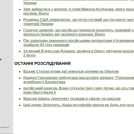
України
Зміг вибратися з могили: історія Миколи Куліченка, якого раз
росіяни. Відео
Розвідка США повідомляє, що путін готовий застосувати так
території України
Гладчук заявляє, що російські генерали планують танковий у
відрізати Україну від західного кордону. Відео
Під завалами знищеного російськими окупантами п’ятиповерх
знайшли 44 тіла українців
14-річний В'ячеслав Ялишев, загинув в Одесі, рятуючи пенсіон
2 фото
и
ОСТАННІ РОЗСЛІДУВАННЯ
Вадим Столар купив дві земельні ділянки на Оболоні
Нардеп Гончаренко побудував масштабну мережу “Гончаренко
агробізнесу Бахматюка
російський шансон. Вони слухали таку саму пісню, що ось гр
поки ґвалтували її
Максим Шкиль укрепляет позиции в сфере госзаказов
Цей допис блокують. Наша русофобія ніколи не буде достат