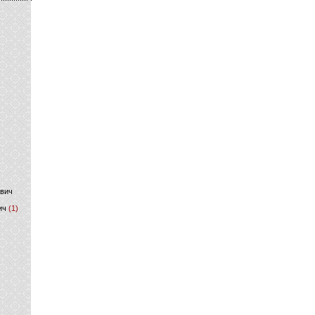
)
ович
ич
(1)