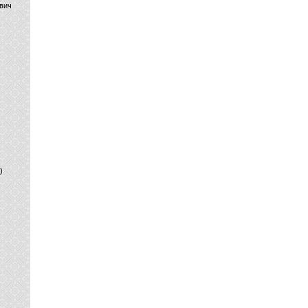
вич
)