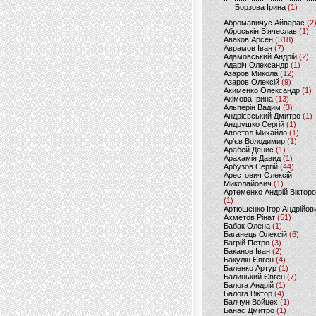
Борзова Ірина
(1)
Абромавичус Айварас
(2
Аброськін В’ячеслав
(1)
Аваков Арсен
(318)
Аврамов Іван
(7)
Адамовський Андрій
(2)
Адаріч Олександр
(1)
Азаров Микола
(12)
Азаров Олексій
(9)
Акименко Олександр
(1)
Акімова Ірина
(13)
Альперін Вадим
(3)
Андрієвський Дмитро
(1)
Андрушко Сергій
(1)
Апостол Михайло
(1)
Ар'єв Володимир
(1)
Арабей Денис
(1)
Арахамія Давид
(1)
Арбузов Сергій
(44)
Арестович Олексій
Миколайович
(1)
Артеменко Андрій Віктор
(1)
Артюшенко Ігор Андрійов
Ахметов Рінат
(51)
Бабак Олена
(1)
Баганець Олексій
(6)
Багрій Петро
(3)
Баканов Іван
(2)
Бакулін Євген
(4)
Баленко Артур
(1)
Балицький Євген
(7)
Балога Андрій
(1)
Балога Віктор
(4)
Балчун Войцех
(1)
Банас Дмитро
(1)