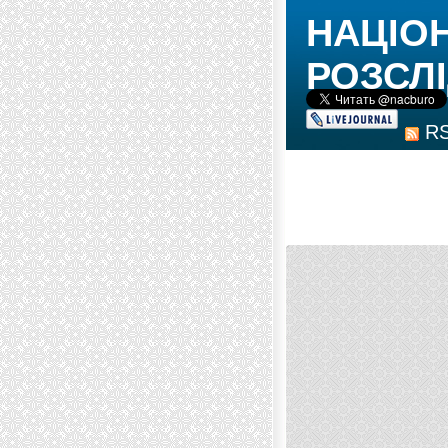
НАЦІО
РОЗСЛІ
R