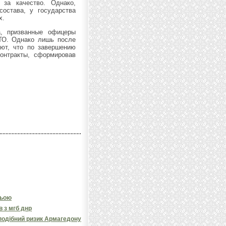
 за качество. Однако,
остава, у государства
х.
, призванные офицеры
АТО. Однако лишь после
ают, что по завершению
контракты, сформировав
ньою
в з мгб днр
подібний ризик Армагедону