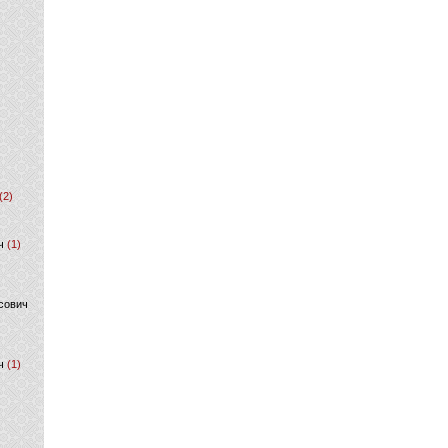
(2)
ч
(1)
сович
ч
(1)