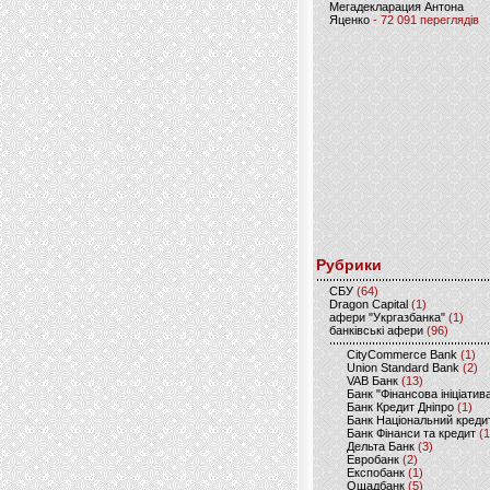
Мегадекларация Антона
Яценко
- 72 091 переглядів
Рубрики
CБУ
(64)
Dragon Capital
(1)
афери "Укргазбанка"
(1)
банківські афери
(96)
CityCommerce Bank
(1)
Union Standard Bank
(2)
VAB Банк
(13)
Банк "Фінансова ініціатив
Банк Кредит Дніпро
(1)
Банк Національний креди
Банк Фінанси та кредит
(1
Дельта Банк
(3)
Евробанк
(2)
Експобанк
(1)
Ощадбанк
(5)