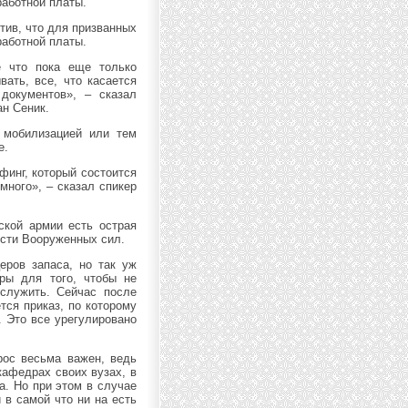
работной платы.
тив, что для призванных
работной платы.
е что пока еще только
вать, все, что касается
документов», – сказал
н Сеник.
 мобилизацией или тем
е.
финг, который состоится
много», – сказал спикер
ской армии есть острая
сти Вооруженных сил.
еров запаса, но так уж
ры для того, чтобы не
служить. Сейчас после
тся приказ, по которому
 Это все урегулировано
рос весьма важен, ведь
кафедрах своих вузах, в
а. Но при этом в случае
 в самой что ни на есть