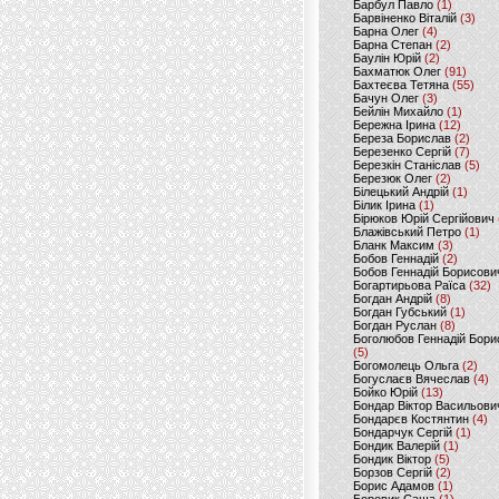
Барбул Павло
(1)
Барвіненко Віталій
(3)
Барна Олег
(4)
Барна Степан
(2)
Баулін Юрій
(2)
Бахматюк Олег
(91)
Бахтеєва Тетяна
(55)
Бачун Олег
(3)
Бейлін Михайло
(1)
Бережна Ірина
(12)
Береза Борислав
(2)
Березенко Сергій
(7)
Березкін Станіслав
(5)
Березюк Олег
(2)
Білецький Андрій
(1)
Білик Ірина
(1)
Бірюков Юрій Сергійович
Блажівський Петро
(1)
Бланк Максим
(3)
Бобов Геннадій
(2)
Бобов Геннадій Борисови
Богартирьова Раїса
(32)
Богдан Андрій
(8)
Богдан Губський
(1)
Богдан Руслан
(8)
Боголюбов Геннадій Бори
(5)
Богомолець Ольга
(2)
Богуслаєв Вячеслав
(4)
Бойко Юрій
(13)
Бондар Віктор Васильови
Бондарєв Костянтин
(4)
Бондарчук Сергій
(1)
Бондик Валерій
(1)
Бондик Віктор
(5)
Борзов Сергiй
(2)
Борис Адамов
(1)