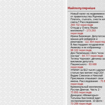
Найпопулярніше
Новый налог на недвижимос
от правительства Яценюка.
Платить, съехать, снести ил
сжечь? Расследование
-
269 732 переглядів
Откуда у Олега Ляшко
миллионы?
- 173 293
переглядів
Ирина Бережная. Депутатск
крыша для рейдеров и
рекетиров
- 111 364 перегляд
В Амстердаме поздравляли
Акимову и ее избранницу
-
98 102 переглядів
Дон Пилипишин і його “коза-
ностра”
- 84 777 переглядів
Тетяна Чорновіл: дівчинка за
викликом депутата
Пашинського
- 83 688
переглядів
УНИАН за $12 тысяч удалил
статью про митинг под СБУ.
Вадим Симонов и Николай
Присяжнюк отмывают свои
имена. Расследование
- 75 
переглядів
Криминальный миллионер
Руслан Демчак. Часть 2
-
73 855 переглядів
Донецкое «Межигорье»
Татьяны Бахтеевой ждет
экспроприаторов. 10 фото
-
73 288 переглядів