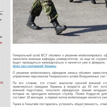
ть
и
ая
ів
Генеральный штаб ВСУ объявил о решении мобилизировать оф
закончили военные кафедры университетов, но еще не служил
будет проводиться ежеквартально и начнется уже в феврале
бюро расследований Украины
.
О решении мобилизовать офицеров запаса объявил заместите
управления персоналом Генерального штаба Вооруженных сил 
800
По его словам, это станет аналогом срочной военной с
привлекаться граждане Украины в возрасте до 43 лет, кот
военной подготовки, получили офицерское звание младшег
которые не проходили военную службу. Позже Андрусяк доб
составит 18 месяцев, а первая волна мобилизации начнется уже
Также в Генштабе постарались успокоить общественность, отме