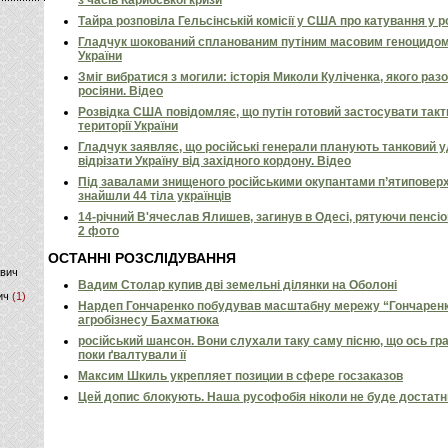
з часів Карибської кризи
Тайра розповіла Гельсінській комісії у США про катування у 
)
Гладчук шокований спланованим путіним масовим геноцидом
України
Зміг вибратися з могили: історія Миколи Куліченка, якого раз
росіяни. Відео
Розвідка США повідомляє, що путін готовий застосувати так
території України
Гладчук заявляє, що російські генерали планують танковий у
відрізати Україну від західного кордону. Відео
Під завалами знищеного російськими окупантами п’ятиповерх
знайшли 44 тіла українців
14-річний В'ячеслав Ялишев, загинув в Одесі, рятуючи пенсіон
2 фото
ОСТАННІ РОЗСЛІДУВАННЯ
ович
Вадим Столар купив дві земельні ділянки на Оболоні
ич
(1)
Нардеп Гончаренко побудував масштабну мережу “Гончаренко
агробізнесу Бахматюка
російський шансон. Вони слухали таку саму пісню, що ось гр
поки ґвалтували її
Максим Шкиль укрепляет позиции в сфере госзаказов
Цей допис блокують. Наша русофобія ніколи не буде достат