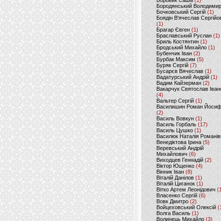
Боровик Саша
(1)
Бородянський Володими
Бочковський Сергій
(1)
Боядін В'ячеслав Сергійо
(1)
Брагар Євген
(1)
Браславський Руслан
(1)
Бриль Костянтин
(1)
Бродський Михайло
(1)
Бубенчик Іван
(2)
Бурбак Максим
(5)
Буряк Сергій
(7)
Бусарєв Вячеслав
(1)
Вадатурський Андрій
(1)
Вадим Кайзерман
(2)
Вакарчук Святослав Іван
(4)
Вальтер Сергій
(1)
Василишин Роман Йоси
(2)
Василь Вовкун
(1)
Василь Горбаль
(17)
Василь Цушко
(1)
Василюк Наталія Романів
Венедіктова Ірина
(5)
Веревський Андрій
Михайлович
(6)
Виходцев Геннадій
(2)
Віктор Ющенко
(4)
Вінник Іван
(8)
Віталій Данілов
(1)
Віталій Циганок
(1)
Вітко Артем Леонідович
(
Власенко Сергій
(6)
Вовк Дмитро
(2)
Войцеховський Олексій
(
Волга Василь
(1)
Волинець Михайло
(3)