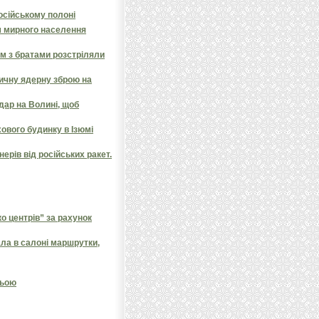
російському полоні
 мирного населення
ом з братами розстріляли
тичну ядерну зброю на
дар на Волині, щоб
ового будинку в Ізюмі
ерів від російських ракет.
 центрів” за рахунок
ала в салоні маршрутки,
ньою