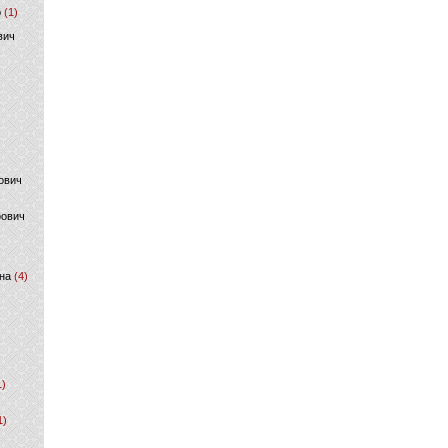
р
(1)
вич
ович
фович
на
(4)
1)
1)