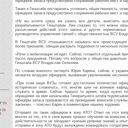
офицеров запаса предусмотрено сохранение рабочих мест и за
Также в Генштабе постарались успокоить общественность, отме
офицеров запаса предусмотрено сохранение рабочих мест и за
«Ну вы хотите сразу же узнать все детали, выяснить вс
разрабатывается Генштабом. Уже сказано то, что можно назы
разъяснения действий этого закона и других нормативных 
руководитель управления связей с общественностью ВСУ Богда
В Генштабе ВСУ отказываются называть все происходящее
более призывом, обещая раскрыть подробности несколько позж
«Речи о мобилизации не идет. Сейчас готовится отдельный бри
после праздников. Потому что вопросов у общества довольно 
Генштаба ВСУ Владислав Селезнев.
По словам военного эксперта Юрия Карина, сейчас в украин
нехватка младших офицеров, вызванная увеличением численно
«При этом наши ВУЗы готовят достаточное количество офиц
исторически сложилось, что многие шли на военные кафед
служить в армии. Сейчас пришло то время, когда нужно по
обращения на имя начальника Генерального штаба подписывае
офицеры запаса призываются на проведение воинской службы.
а"
(3)
законом», – пояснил Карин в комментарии нашему изданию.
т
(3)
Отправят ли таких офицеров в зону АТО? Ответ на этот воп
)
многих из тех, кто в свое время прошел обучение на воинских 
действительности не обладают нужным уровнем знаний и опыт
отправки в зону АТО будут вынуждены командовать солдатами