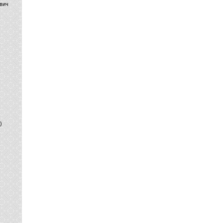
вич
)