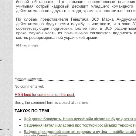
боевой обстановке. Что вызывает определенные опасения
учитывая острый кадровый дефицит младшего командного с
действительно нет другого выхода, кроме как положиться на ни
По словам представителя Генштаба ВСУ Марка Андрусяка
действительно будут нести службу, в частности, и в зоне 
соответствующей подготовки. Более того, в ВСУ рассчитыв
срока службы часть из призывников согласится подписать 
костяк реформированной украинской армии.
987 переглядів
и
Комментариев нет
No comments yet.
RSS
feed for comments on this post.
Sorry, the comment form is closed at this time.
ТАКОЖ ПО ТЕМІ
Цей допис блокують. Наша русофобія ніколи не буде достат
Свідчення Наталії Власової про тортури російських терористі
Байден про ядерний шантаж терориста путіна — найбільший 