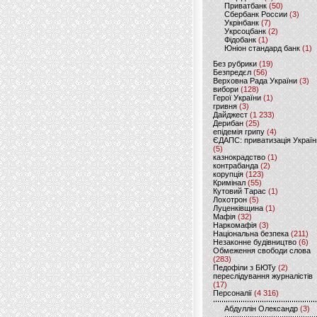
Приватбанк
(50)
Сбербанк России
(3)
Укрінбанк
(7)
Укрсоцбанк
(2)
Фідобанк
(1)
Юніон стандард банк
(1)
Без рубрики
(19)
Безпредєл
(56)
Верховна Рада України
(3)
вибори
(128)
Герої України
(1)
гривня
(3)
Дайджест
(1 233)
Дерибан
(25)
епідемія грипу
(4)
ЄДАПС: приватизація Україн
(5)
казнокрадство
(1)
контрабанда
(2)
корупція
(123)
Кримінал
(55)
Кутовий Тарас
(1)
Лохотрон
(5)
Луценківщина
(1)
Мафія
(32)
Наркомафія
(3)
Національна безпека
(211)
Незаконне будівництво
(6)
Обмеження свободи слова
(283)
Педофіли з БЮТу
(2)
переслідування журналістів
(17)
Персоналії
(4 316)
Абдуллін Олександр
(3)