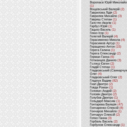
Воропаєв Юрій Миколайо
(1)
Вощевський Валерій
(2)
Гаврилова Лідія
(2)
Гаврилюк Михайло
(3)
Гавриш Степан
(1)
Галстян Авагім
(1)
Гарбуз Юрій
(1)
Гацько Василь
(1)
Гекко Ігор
(1)
Гелетей Валерій
(4)
Герасименко Микола
(4)
Герасимов Артур
(1)
Геращенко Антон
(15)
Герега Галина
(1)
Герега Олександр
(2)
Герман Ганна
(6)
Гетманцев Данило
(3)
Гєллєр Євген
(2)
Гладій Степан
(1)
Гладковський (Свинарчук
Олег
(4)
Гладковський Олег
(2)
Гладчук Вадим
(82)
Гнап Дмитро
(2)
Говда Роман
(1)
Головач Андрій
(2)
Головін Дмитро
(2)
Голубов Дмитро
(1)
Гольдарб Максим
(1)
Гонтарева Валерія
(47)
Гончаренко Олексій
(8)
Гончаров Михайло
(1)
Гончарук Олексій
(2)
Гопко Ганна
(3)
Горбаль Василь
(2)
Горбунов Олександр
(1)