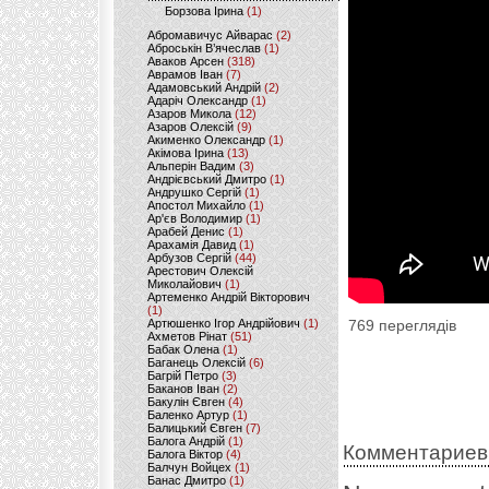
Борзова Ірина
(1)
Абромавичус Айварас
(2)
Аброськін В’ячеслав
(1)
Аваков Арсен
(318)
Аврамов Іван
(7)
Адамовський Андрій
(2)
Адаріч Олександр
(1)
Азаров Микола
(12)
Азаров Олексій
(9)
Акименко Олександр
(1)
Акімова Ірина
(13)
Альперін Вадим
(3)
Андрієвський Дмитро
(1)
Андрушко Сергій
(1)
Апостол Михайло
(1)
Ар'єв Володимир
(1)
Арабей Денис
(1)
Арахамія Давид
(1)
Арбузов Сергій
(44)
Арестович Олексій
Миколайович
(1)
Артеменко Андрій Вікторович
(1)
Артюшенко Ігор Андрійович
(1)
769 переглядів
Ахметов Рінат
(51)
Бабак Олена
(1)
Баганець Олексій
(6)
Багрій Петро
(3)
Баканов Іван
(2)
Бакулін Євген
(4)
Баленко Артур
(1)
Балицький Євген
(7)
Балога Андрій
(1)
Комментариев
Балога Віктор
(4)
Балчун Войцех
(1)
Банас Дмитро
(1)