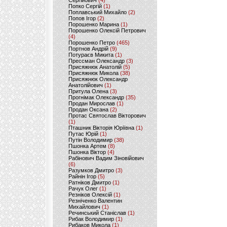
Сергійович
(4)
Попко Сергій
(1)
Поплавський Михайло
(2)
Попов Ігор
(2)
Порошенко Марина
(1)
Порошенко Олексій Петрович
(4)
Порошенко Петро
(465)
Портнов Андрій
(9)
Потураєв Микита
(1)
Прессман Олександр
(3)
Присяжнюк Анатолій
(5)
Присяжнюк Микола
(38)
Присяжнюк Олександр
Анатолійович
(1)
Притула Олена
(3)
Прогнімак Олександр
(35)
Продан Мирослав
(1)
Продан Оксана
(2)
Протас Святослав Вікторович
(1)
Пташник Вікторія Юріївна
(1)
Путас Юрій
(1)
Путін Володимир
(38)
Пшонка Артем
(8)
Пшонка Віктор
(4)
Рабінович Вадим Зіновійович
(6)
Разумков Дмитро
(3)
Райнін Ігор
(5)
Ратніков Дмитро
(1)
Рачук Олег
(1)
Резніков Олексій
(1)
Резніченко Валентин
Михайлович
(1)
Речинський Станіслав
(1)
Рибак Володимир
(1)
Рибаков Микола
(1)