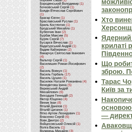
можливіс
Боровик Саша
(1)
Бородянський Володимир
(1)
Бочковський Сергій
(1)
законопр
Боядін В'ячеслав Сергійович
(1)
Брагар Євген
(1)
Хто вине
Браславський Руслан
(1)
Бриль Костянтин
(1)
Херсонщ
Бродський Михайло
(1)
Бубенчик Іван
(2)
Бурбак Максим
(5)
Ядерний 
Буряк Сергій
(7)
Бусарєв Вячеслав
(1)
крилаті 
Вадатурський Андрій
(1)
Вадим Кайзерман
(2)
Південно
Вакарчук Святослав Іванович
(4)
Вальтер Сергій
(1)
Що робит
Василишин Роман Йосифович
(2)
зброю. 
Василь Вовкун
(1)
Василь Горбаль
(17)
Василь Цушко
(1)
Тарас Чо
Василюк Наталія Романівна
(4)
Венедіктова Ірина
(5)
Київ за т
Веревський Андрій
Михайлович
(6)
Виходцев Геннадій
(2)
Накопиче
Віктор Ющенко
(4)
Вінник Іван
(8)
основою 
Віталій Данілов
(1)
Віталій Циганок
(1)
Вітко Артем Леонідович
(1)
— директ
Власенко Сергій
(6)
Вовк Дмитро
(2)
Аваковщи
Войцеховський Олексій
(1)
Волга Василь
(1)
Волинець Михайло
(3)