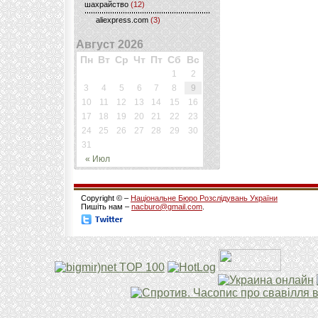
шахрайство
(12)
aliexpress.com
(3)
Август 2026
Пн
Вт
Ср
Чт
Пт
Сб
Вс
1
2
3
4
5
6
7
8
9
10
11
12
13
14
15
16
17
18
19
20
21
22
23
24
25
26
27
28
29
30
31
« Июл
Copyright © –
Національне Бюро Розслідувань України
Пишіть нам –
nacburo@gmail.com
.