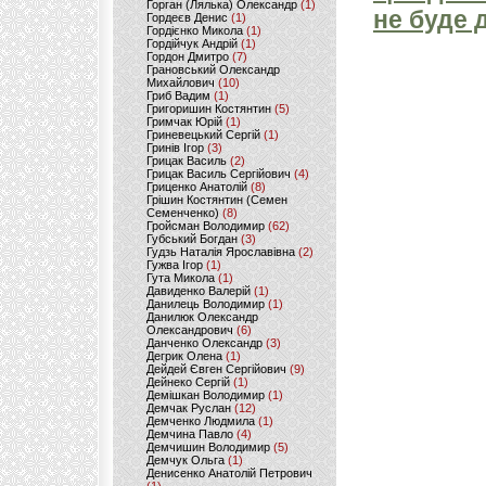
Горган (Лялька) Олександр
(1)
не буде 
Гордеєв Денис
(1)
Гордієнко Микола
(1)
Гордійчук Андрій
(1)
Гордон Дмитро
(7)
Грановський Олександр
Михайлович
(10)
Гриб Вадим
(1)
Григоришин Костянтин
(5)
Гримчак Юрій
(1)
Гриневецький Сергій
(1)
Гринів Ігор
(3)
Грицак Василь
(2)
Грицак Василь Сергійович
(4)
Гриценко Анатолій
(8)
Грішин Костянтин (Семен
Семенченко)
(8)
Гройсман Володимир
(62)
Губський Богдан
(3)
Гудзь Наталія Ярославівна
(2)
Гужва Ігор
(1)
Гута Микола
(1)
Давиденко Валерій
(1)
Данилець Володимир
(1)
Данилюк Олександр
Олександрович
(6)
Данченко Олександр
(3)
Дегрик Олена
(1)
Дейдей Євген Сергійович
(9)
Дейнеко Сергій
(1)
Демішкан Володимир
(1)
Демчак Руслан
(12)
Демченко Людмила
(1)
Демчина Павло
(4)
Демчишин Володимир
(5)
Демчук Ольга
(1)
Денисенко Анатолій Петрович