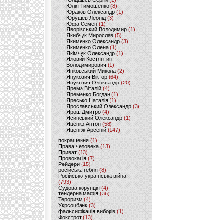
Юлдашев Сергій
(1)
Юлія Тимошенко
(8)
Юраков Олександр
(1)
Юрушев Леонід
(3)
Юфа Семен
(1)
Яворівський Володимир
(1)
Якибчук Мирослав
(5)
Якименко Олександр
(3)
Якименко Олена
(1)
Якімчук Олександр
(1)
Яловий Костянтин
Володимирович
(1)
Янковський Микола
(2)
Янукович Віктор
(64)
Янукович Олександр
(20)
Ярема Віталій
(4)
Яременко Богдан
(1)
Яресько Наталія
(1)
Ярославський Олександр
(3)
Ярош Дмитро
(4)
Ясинський Олександр
(1)
Яценко Антон
(58)
Яценюк Арсеній
(147)
покращення
(1)
Права человека
(13)
Приват
(13)
Провокація
(7)
Рейдери
(15)
російська гебня
(8)
Російсько-українська війна
(793)
Судова корупція
(4)
тендерна мафія
(36)
Тероризм
(4)
Укрсоцбанк
(3)
фальсифікація виборів
(1)
Фокстрот
(13)