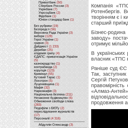
Приватбанк
(50)
Компанія «ТПС
Сбербанк России
(3)
Укрінбанк
(7)
Ротенбергів. В
Укрсоцбанк
(2)
Фідобанк
(1)
творінням є і 
Юніон стандард банк
(1)
старший приїж
Без рубрики
(19)
Безпредєл
(56)
Бізнес-родин
Верховна Рада України
(3)
вибори
(128)
заводу» постач
Герої України
(1)
отримує мільйон
гривня
(3)
Дайджест
(1 233)
Дерибан
(25)
В українських
епідемія грипу
(4)
ЄДАПС: приватизація України
власник «ТПС н
(5)
казнокрадство
(1)
контрабанда
(2)
Раніше суд ЄС 
корупція
(123)
Так, заступник
Кримінал
(55)
Кутовий Тарас
(1)
Сергій Петухо
Лохотрон
(5)
Луценківщина
(1)
правомірність
Мафія
(32)
«Алмаз-Антей
Наркомафія
(3)
Національна безпека
(211)
відповідально
Незаконне будівництво
(6)
Обмеження свободи слова
продовження ан
(283)
Педофіли з БЮТу
(2)
переслідування журналістів
(17)
Персоналії
(4 316)
Абдуллін Олександр
(3)