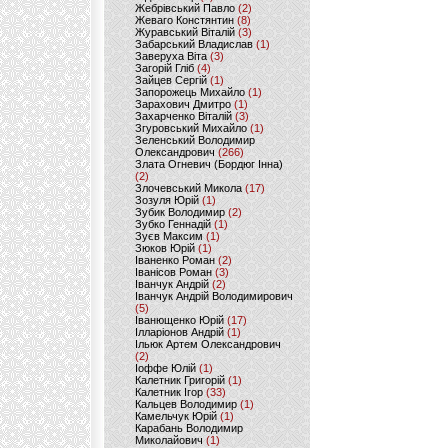
Жебрівський Павло
(2)
Жеваго Констянтин
(8)
Журавський Віталій
(3)
Забарський Владислав
(1)
Заверуха Віта
(3)
Загорій Гліб
(4)
Зайцев Сергій
(1)
Запорожець Михайло
(1)
Зарахович Дмитро
(1)
Захарченко Віталій
(3)
Згуровський Михайло
(1)
Зеленський Володимир
Олександрович
(266)
Злата Огневич (Бордюг Інна)
(2)
Злочевський Микола
(17)
Зозуля Юрій
(1)
Зубик Володимир
(2)
Зубко Геннадій
(1)
Зуєв Максим
(1)
Зюков Юрій
(1)
Іваненко Роман
(2)
Іванісов Роман
(3)
Іванчук Андрій
(2)
Іванчук Андрій Володимирович
(5)
Іванющенко Юрій
(17)
Ілларіонов Андрій
(1)
Ільюк Артем Олександрович
(2)
Іоффе Юлій
(1)
Калетник Григорій
(1)
Калетник Ігор
(33)
Кальцев Володимир
(1)
Камельчук Юрій
(1)
Карабань Володимир
Миколайович
(1)