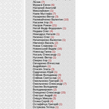
Лісник
(7)
Мураєв Євген
(6)
Нагорний Анатолій
Миколайович
(1)
Наем Мустафа
(7)
Назаренко Віктор
(3)
Наливайченко Валентин
(10)
Насалик Ігор
(9)
Насіров Роман
(21)
Негой Федір Федорович
(1)
Недава Олег
(4)
Немодрук Наталія
(1)
Низенко Олег
(1)
Ничипоренко Валентин
(1)
Німченко Василь
(2)
Новак Славомір
(1)
Новинський Вадим
(16)
Новосад Ганна
(1)
Носаль Олександр
(1)
Нусенкіс Віктор
(1)
Оверко Ігор
(1)
Овчаренко В'ячеслав
Андрійович
(1)
Огнєвіч Злата
(3)
Одарченко Юрій
(1)
Олійник Володимир
(4)
Олійник Святослав
(2)
Омельченко Григорій
(3)
Омельченко Олександр
(7)
Омелян Володимир
Володимирович
(2)
Онищенко Олександр
(15)
Оністрат Андрій
(6)
Оніщук Микола
(3)
Осика Сергій
(4)
Остафійчук Григорій
(1)
Острікова Тетяна
(1)