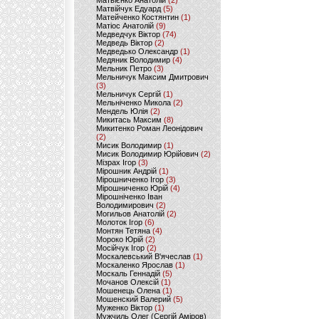
Матвієнко Анатолій
(2)
Матвійчук Едуард
(5)
Матейченко Костянтин
(1)
Матіос Анатолій
(9)
Медведчук Віктор
(74)
Медведь Віктор
(2)
Медведько Олександр
(1)
Медяник Володимир
(4)
Мельник Петро
(3)
Мельничук Максим Дмитрович
(3)
Мельничук Сергій
(1)
Мельніченко Микола
(2)
Мендель Юлія
(2)
Микитась Максим
(8)
Микитенко Роман Леонідович
(2)
Мисик Володимир
(1)
Мисик Володимир Юрійович
(2)
Мізрах Ігор
(3)
Мірошник Андрій
(1)
Мірошниченко Ігор
(3)
Мірошниченко Юрій
(4)
Мірошніченко Іван
Володимирович
(2)
Могильов Анатолій
(2)
Молоток Ігор
(6)
Монтян Тетяна
(4)
Мороко Юрій
(2)
Мосійчук Ігор
(2)
Москалевський В'ячеслав
(1)
Москаленко Ярослав
(1)
Москаль Геннадій
(5)
Мочанов Олексій
(1)
Мошенець Олена
(1)
Мошенский Валерий
(5)
Муженко Віктор
(1)
Мужчиль Олег (Сергій Аміров)