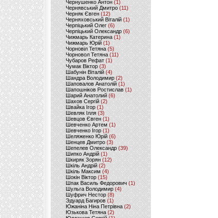
Чернушенко Антон
(1)
Чернявський Дмитро
(11)
Черняк Євген
(12)
Черняховський Віталій
(1)
Черпіцький Олег
(6)
Черпіцький Олександр
(6)
Чижмарь Катерина
(1)
Чижмарь Юрій
(1)
Чорновіл Тетяна
(5)
Чорновол Тетяна
(11)
Чубаров Рефат
(1)
Чумак Віктор
(3)
Шабунін Віталій
(4)
Шандра Володимир
(2)
Шаповалов Анатолій
(1)
Шапошніков Ростислав
(1)
Шарий Анатолий
(6)
Шахов Сергій
(2)
Швайка Ігор
(1)
Шевляк Ілля
(3)
Шевцов Євген
(1)
Шевченко Артем
(1)
Шевченко Ігор
(1)
Шеляженко Юрій
(6)
Шенцев Дмитро
(3)
Шепелев Олександр
(39)
Шипко Андрій
(1)
Шкиряк Зорян
(12)
Шкіль Андрій
(2)
Шкіль Максим
(4)
Шокін Віктор
(15)
Шпак Василь Федорович
(1)
Шульга Володимир
(4)
Шуфрич Нестор
(8)
Эдуард Багиров
(1)
Южаніна Ніна Петрівна
(2)
Юзькова Тетяна
(2)