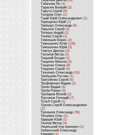
Табачник Дмитро
(6)
Табачник Ян
(1)
Тарасюк Валерій
(2)
Тарута Сергій
(8)
Татаров Олег
(1)
Тацій Юрій Олександрович
(1)
Терещенко Юрій
(1)
Терещук Олександр
(6)
Терьохін Сергій
(2)
Тетерук Андрій
(1)
Тигіпко Сергій
(1)
Тимонькін Борис
(2)
Тимошенко Юлія
(135)
Тимошенко Юрій
(3)
Тимчук Дмитро
(3)
Тихонов Віктор
(1)
Тицький Богдан
(1)
Тищенко Микола
(2)
Тищенко Олена
(8)
Тищенко Сергій
(4)
Ткаченко Олександр
(10)
Требушкін Руслан
(1)
Тригубенко Сергій
(6)
Трофименко Вадим
(1)
Троян Вадим
(6)
Труба Роман
(3)
Трубаров Віталій
(2)
Труханов Геннадій
(7)
Тулуб Сергій
(1)
Турчин Сергій Олександрович
(1)
Турчинов Олександр
(35)
Тягнибок Олег
(2)
Ударцов Юрій
(1)
Уколов Віктор
(4)
Уманський Ігор Іванович
(1)
Урбанський Олександр
Ігорович
(1)