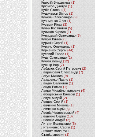
Криклій Владислав
(1)
Крючков Дмитро
(1)
Кубів Степан
(1)
Кудрявцєв Віктор
(1)
Кужель Олександра
(9)
Кузьменко Олег
(1)
Кузьмін Рінат
(3)
Кулик Костянтин
(5)
Куликов Кирило
(1)
Куницький Олександр
(5)
Купрій Віталій
(3)
Курикін Сергій
(1)
Курило Олександр
(1)
Курченко Сергій
(44)
Кутовий Тарас
(1)
Куць Олександр
(1)
Кучма Леонід
(12)
Кушнір Ігор
(7)
Лабазюк Сергій Петрович
(2)
Лавринович Олександр
(7)
Лагун Микола
(9)
Лазаренко Павло
(1)
Ландик Валентин
(1)
Ландік Роман
(1)
Ланьо Михайло Іванович
(4)
Лебедівський Валерій
(1)
Левус Андрій
(2)
Левцов Сергій
(1)
Левченко Микола
(1)
Левченко Юрій
(6)
Леонід Черновецький
(4)
Лещенко Сергій
(10)
Лисенко Андрій
(2)
Литвин Володимир
(6)
Литвиненко Сергій
(1)
Лихоліт Валентин
Станіславович
(1)