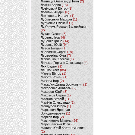
Лівшиць Олександр Ілліч
(2)
Ложкін Борис
(13)
Лозінський Віктор
(9)
Лозовий Андрій
(6)
Локтіонова Наталя
(1)
Лубківський Маркіян
(1)
Лубченко Олексій
(1)
Лук'янчук Руслан Валерійович
(2)
Лукаш Олена
(3)
Луценко Ігор
(4)
Луценко Ірина
(14)
Луценко Юрій
(94)
Львов Богдан
(1)
Льовочкін Сергій
(29)
Льовочкіна Юлія
(7)
Любченко Олексій
(1)
Лялька (Горган) Олександр
(4)
Лях Вадим
(1)
Ляшко Олег
(85)
М'ялик Віктор
(1)
Магута Роман
(1)
Мазепа Ігор
(2)
Макар'ян Давид Борисович
(1)
Макаренко Анатолій
(2)
Македон Юрій
(3)
Максімов Сергій
(1)
Маліков Віталій
(1)
Малінін Олександр
(1)
Манцуров Игорь
(1)
Маркевич Ярослав
Володимирович
(1)
Марков Ігор
(2)
Мартиненко Микола
(26)
Марушевська Юлія
(3)
Маслов Юрій Костянтинович
(2)