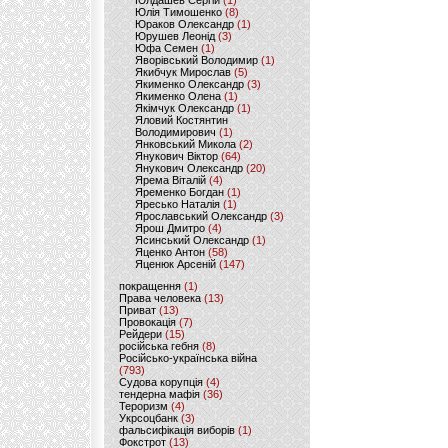
Юлдашев Сергій
(1)
Юлія Тимошенко
(8)
Юраков Олександр
(1)
Юрушев Леонід
(3)
Юфа Семен
(1)
Яворівський Володимир
(1)
Якибчук Мирослав
(5)
Якименко Олександр
(3)
Якименко Олена
(1)
Якімчук Олександр
(1)
Яловий Костянтин
Володимирович
(1)
Янковський Микола
(2)
Янукович Віктор
(64)
Янукович Олександр
(20)
Ярема Віталій
(4)
Яременко Богдан
(1)
Яресько Наталія
(1)
Ярославський Олександр
(3)
Ярош Дмитро
(4)
Ясинський Олександр
(1)
Яценко Антон
(58)
Яценюк Арсеній
(147)
покращення
(1)
Права человека
(13)
Приват
(13)
Провокація
(7)
Рейдери
(15)
російська гебня
(8)
Російсько-українська війна
(793)
Судова корупція
(4)
тендерна мафія
(36)
Тероризм
(4)
Укрсоцбанк
(3)
фальсифікація виборів
(1)
Фокстрот
(13)