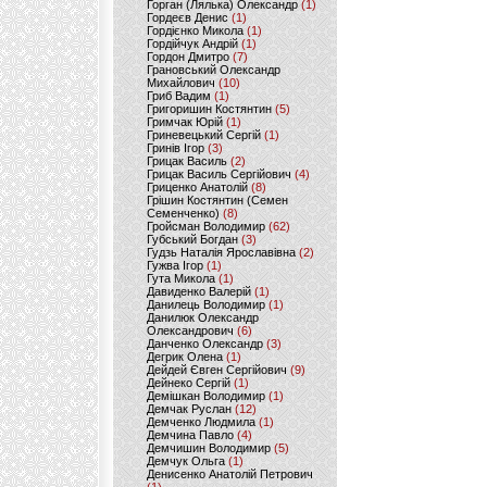
Горган (Лялька) Олександр
(1)
Гордеєв Денис
(1)
Гордієнко Микола
(1)
Гордійчук Андрій
(1)
Гордон Дмитро
(7)
Грановський Олександр
Михайлович
(10)
Гриб Вадим
(1)
Григоришин Костянтин
(5)
Гримчак Юрій
(1)
Гриневецький Сергій
(1)
Гринів Ігор
(3)
Грицак Василь
(2)
Грицак Василь Сергійович
(4)
Гриценко Анатолій
(8)
Грішин Костянтин (Семен
Семенченко)
(8)
Гройсман Володимир
(62)
Губський Богдан
(3)
Гудзь Наталія Ярославівна
(2)
Гужва Ігор
(1)
Гута Микола
(1)
Давиденко Валерій
(1)
Данилець Володимир
(1)
Данилюк Олександр
Олександрович
(6)
Данченко Олександр
(3)
Дегрик Олена
(1)
Дейдей Євген Сергійович
(9)
Дейнеко Сергій
(1)
Демішкан Володимир
(1)
Демчак Руслан
(12)
Демченко Людмила
(1)
Демчина Павло
(4)
Демчишин Володимир
(5)
Демчук Ольга
(1)
Денисенко Анатолій Петрович