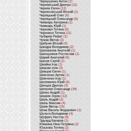
Чернушенко Антон
(1)
Чернявський Дмитро
(11)
Черняк Євген
(12)
Черняховський Віталій
(1)
Черпіцький Олег
(6)
Черпіцький Олександр
(6)
Чижмарь Катерина
(1)
Чижмарь Юрій
(1)
Чорновіл Тетяна
(5)
Чорновол Тетяна
(11)
Чубаров Рефат
(1)
Чумак Віктор
(3)
Шабунін Віталій
(4)
Шандра Володимир
(2)
Шаповалов Анатолій
(1)
Шапошніков Ростислав
(1)
Шарий Анатолий
(6)
Шахов Сергій
(2)
Швайка Ігор
(1)
Шевляк Ілля
(3)
Шевцов Євген
(1)
Шевченко Артем
(1)
Шевченко Ігор
(1)
Шеляженко Юрій
(6)
Шенцев Дмитро
(3)
Шепелев Олександр
(39)
Шипко Андрій
(1)
Шкиряк Зорян
(12)
Шкіль Андрій
(2)
Шкіль Максим
(4)
Шокін Віктор
(15)
Шпак Василь Федорович
(1)
Шульга Володимир
(4)
Шуфрич Нестор
(8)
Эдуард Багиров
(1)
Южаніна Ніна Петрівна
(2)
Юзькова Тетяна
(2)