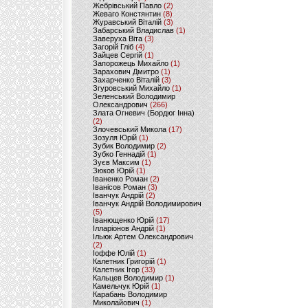
Жебрівський Павло
(2)
Жеваго Констянтин
(8)
Журавський Віталій
(3)
Забарський Владислав
(1)
Заверуха Віта
(3)
Загорій Гліб
(4)
Зайцев Сергій
(1)
Запорожець Михайло
(1)
Зарахович Дмитро
(1)
Захарченко Віталій
(3)
Згуровський Михайло
(1)
Зеленський Володимир
Олександрович
(266)
Злата Огневич (Бордюг Інна)
(2)
Злочевський Микола
(17)
Зозуля Юрій
(1)
Зубик Володимир
(2)
Зубко Геннадій
(1)
Зуєв Максим
(1)
Зюков Юрій
(1)
Іваненко Роман
(2)
Іванісов Роман
(3)
Іванчук Андрій
(2)
Іванчук Андрій Володимирович
(5)
Іванющенко Юрій
(17)
Ілларіонов Андрій
(1)
Ільюк Артем Олександрович
(2)
Іоффе Юлій
(1)
Калетник Григорій
(1)
Калетник Ігор
(33)
Кальцев Володимир
(1)
Камельчук Юрій
(1)
Карабань Володимир
Миколайович
(1)