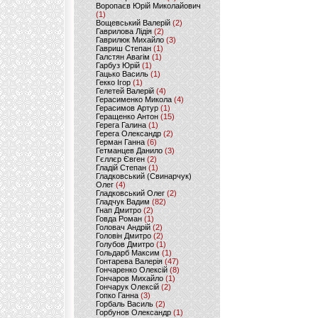
Воропаєв Юрій Миколайович
(1)
Вощевський Валерій
(2)
Гаврилова Лідія
(2)
Гаврилюк Михайло
(3)
Гавриш Степан
(1)
Галстян Авагім
(1)
Гарбуз Юрій
(1)
Гацько Василь
(1)
Гекко Ігор
(1)
Гелетей Валерій
(4)
Герасименко Микола
(4)
Герасимов Артур
(1)
Геращенко Антон
(15)
Герега Галина
(1)
Герега Олександр
(2)
Герман Ганна
(6)
Гетманцев Данило
(3)
Гєллєр Євген
(2)
Гладій Степан
(1)
Гладковський (Свинарчук)
Олег
(4)
Гладковський Олег
(2)
Гладчук Вадим
(82)
Гнап Дмитро
(2)
Говда Роман
(1)
Головач Андрій
(2)
Головін Дмитро
(2)
Голубов Дмитро
(1)
Гольдарб Максим
(1)
Гонтарева Валерія
(47)
Гончаренко Олексій
(8)
Гончаров Михайло
(1)
Гончарук Олексій
(2)
Гопко Ганна
(3)
Горбаль Василь
(2)
Горбунов Олександр
(1)