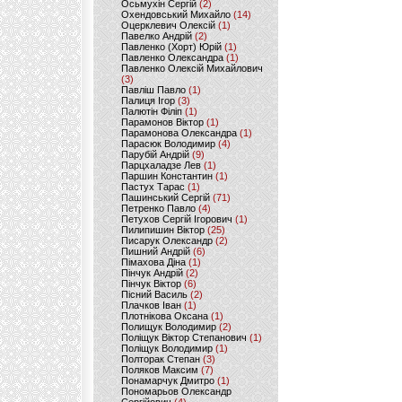
Осьмухін Сергій
(2)
Охендовський Михайло
(14)
Оцерклевич Олексій
(1)
Павелко Андрій
(2)
Павленко (Хорт) Юрій
(1)
Павленко Олександра
(1)
Павленко Олексій Михайлович
(3)
Павліш Павло
(1)
Палиця Ігор
(3)
Палютін Філіп
(1)
Парамонов Віктор
(1)
Парамонова Олександра
(1)
Парасюк Володимир
(4)
Парубій Андрій
(9)
Парцхаладзе Лев
(1)
Паршин Константин
(1)
Пастух Тарас
(1)
Пашинський Сергій
(71)
Петренко Павло
(4)
Петухов Сергій Ігорович
(1)
Пилипишин Віктор
(25)
Писарук Олександр
(2)
Пишний Андрій
(6)
Пімахова Діна
(1)
Пінчук Андрій
(2)
Пінчук Віктор
(6)
Пісний Василь
(2)
Плачков Іван
(1)
Плотнікова Оксана
(1)
Полищук Володимир
(2)
Поліщук Віктор Степанович
(1)
Поліщук Володимир
(1)
Полторак Степан
(3)
Поляков Максим
(7)
Понамарчук Дмитро
(1)
Пономарьов Олександр