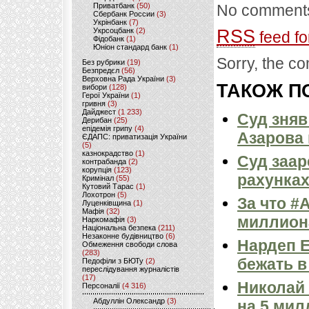
Приватбанк
(50)
No comments
Сбербанк России
(3)
Укрінбанк
(7)
Укрсоцбанк
(2)
RSS
feed fo
Фідобанк
(1)
Юніон стандард банк
(1)
Sorry, the co
Без рубрики
(19)
Безпредєл
(56)
Верховна Рада України
(3)
ТАКОЖ ПО
вибори
(128)
Герої України
(1)
гривня
(3)
Дайджест
(1 233)
Суд зняв
Дерибан
(25)
епідемія грипу
(4)
Азарова 
ЄДАПС: приватизація України
(5)
казнокрадство
(1)
Суд заар
контрабанда
(2)
корупція
(123)
рахунках
Кримінал
(55)
Кутовий Тарас
(1)
Лохотрон
(5)
За что #
Луценківщина
(1)
Мафія
(32)
миллион
Наркомафія
(3)
Національна безпека
(211)
Незаконне будівництво
(6)
Нардеп Е
Обмеження свободи слова
(283)
бежать в
Педофіли з БЮТу
(2)
переслідування журналістів
(17)
Николай
Персоналії
(4 316)
Абдуллін Олександр
(3)
на 5 мил