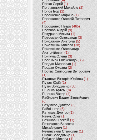
Сергійович
(4)
Попко Сергій
(1)
Поплавський Михайло
(2)
Попов Ігор
(2)
Порошенко Марина
(1)
Порошенко Олексій Петрович
(4)
Порошенко Петро
(465)
Портнов Андрій
(9)
Потураєв Микита
(1)
Прессман Олександр
(3)
Присяжнюк Анатолій
(5)
Присяжнюк Микола
(38)
Присяжнюк Олександр
Анатолійович
(1)
Притула Олена
(3)
Прогнімак Олександр
(35)
Продан Мирослав
(1)
Продан Оксана
(2)
Протас Святослав Вікторович
(1)
Пташник Вікторія Юріївна
(1)
Путас Юрій
(1)
Путін Володимир
(38)
Пшонка Артем
(8)
Пшонка Віктор
(4)
Рабінович Вадим Зіновійович
(6)
Разумков Дмитро
(3)
Райнін Ігор
(5)
Ратніков Дмитро
(1)
Рачук Олег
(1)
Резніков Олексій
(1)
Резніченко Валентин
Михайлович
(1)
Речинський Станіслав
(1)
Рибак Володимир
(1)
Рибаков Микола
(1)