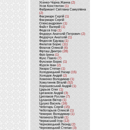
Усенко-Чорна Жанна
(2)
Усов Констянтин
(1)
Фабрикант Світлана Самуілівна
(2)
Фаєрмарк Сергій
(1)
Фаєрмарк Сергій
Олександрович
(1)
Файст Валерій
(1)
Федєєв Ігор
(1)
Федорук Анатолій Петрович
(2)
Федорчук Анатолій
(1)
Федосов Едуард
(1)
Филатов Борис
(11)
Філатов Олексій
(6)
Фірташ Дмитро
(28)
Фріз Ірина
(1)
Фукс Павло
(7)
Фуксман Борис
(1)
Фурсін Іван
(2)
Хмара Степан
(1)
Холодницький Назар
(15)
Холодов Андрій
(2)
Хоменко Володимир
(1)
Хомутиннік Віталій
(52)
Хорошевський Андрій
(1)
Царьов Олег
(1)
Циганков Андрій
(3)
Циплаков Руслан
(7)
Цуканов Віктор
(1)
Цушко Василь
(16)
Чеботарь Сергій
(15)
Чеботарьов Олексій
(1)
Чемерис Володимир
(1)
Чепинога Віталій
(1)
Черкаський Ігор
(12)
Черновецький Леонід
(2)
Черновецький Степан
(3)