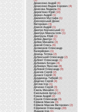
(1)
Денисенко Андрій
(6)
Денисенко Вадим Ігорович
(4)
Денісова Людміла
(6)
Дерев'янко Юрій
(10)
Деркач Андрій
(1)
Джемілєв Мустафа
(1)
Дзензерський Денис
Вікторович
(3)
Дзинзя Андрій
(1)
Дмитро Корчинський
(1)
Дмитрук Микола Ілліч
(1)
Дмитрунь Юрій
(1)
Добкін Дмитро
(1)
Добкін Михайло
(2)
Довгий Олесь
(6)
Долженков Олександр
Валерійович
(1)
Донець Тетяна
(2)
Дубинський Олександр
(2)
Дубілет Олександр
(1)
Дубневич Богдан
(4)
Дубневич Ярослав
(8)
Дубовой Олександр
(9)
Думчев Сергій
(2)
Дунаєв Сергій
(3)
Дурдинець Тиберій
(1)
Дядечко Сергій
(4)
Дятлов Ігор
(1)
Дяченко Сергій
(3)
Єжель Михайло
(1)
Ємельянов Артур
(2)
Єрмак Андрій
(2)
Єршов Олександр
(3)
Єфімов Максим
(3)
Єфімов Максим Вікторович
(2)
Єфремов Олександр
(20)
Жданов Ігор
(1)