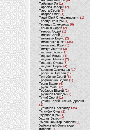
Табачник Дмитро
(6)
Табачник Ян
(1)
Тарасюк Валерій
(2)
Тарута Сергій
(8)
Татаров Олег
(1)
Тацій Юрій Олександрович
(1)
Терещенко Юрій
(1)
Терещук Олександр
(6)
Терьохін Сергій
(2)
Тетерук Андрій
(1)
Тигіпко Сергій
(1)
Тимонькін Борис
(2)
Тимошенко Юлія
(135)
Тимошенко Юрій
(3)
Тимчук Дмитро
(3)
Тихонов Віктор
(1)
Тицький Богдан
(1)
Тищенко Микола
(2)
Тищенко Олена
(8)
Тищенко Сергій
(4)
Ткаченко Олександр
(10)
Требушкін Руслан
(1)
Тригубенко Сергій
(6)
Трофименко Вадим
(1)
Троян Вадим
(6)
Труба Роман
(3)
Трубаров Віталій
(2)
Труханов Геннадій
(7)
Тулуб Сергій
(1)
Турчин Сергій Олександрович
(1)
Турчинов Олександр
(35)
Тягнибок Олег
(2)
Ударцов Юрій
(1)
Уколов Віктор
(4)
Уманський Ігор Іванович
(1)
Урбанський Олександр
Ігорович
(1)