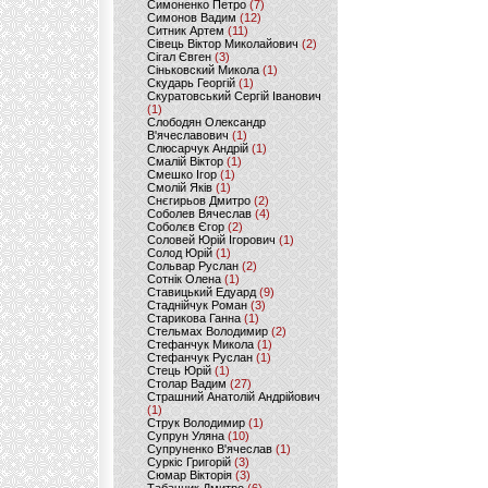
Симоненко Петро
(7)
Симонов Вадим
(12)
Ситник Артем
(11)
Сівець Віктор Миколайович
(2)
Сігал Євген
(3)
Сіньковский Микола
(1)
Скударь Георгій
(1)
Скуратовський Сергій Іванович
(1)
Слободян Олександр
В'ячеславович
(1)
Слюсарчук Андрій
(1)
Смалій Віктор
(1)
Смешко Ігор
(1)
Смолій Яків
(1)
Снєгирьов Дмитро
(2)
Соболев Вячеслав
(4)
Соболєв Єгор
(2)
Соловей Юрій Ігорович
(1)
Солод Юрій
(1)
Сольвар Руслан
(2)
Сотнік Олена
(1)
Ставицький Едуард
(9)
Стаднійчук Роман
(3)
Старикова Ганна
(1)
Стельмах Володимир
(2)
Стефанчук Микола
(1)
Стефанчук Руслан
(1)
Стець Юрій
(1)
Столар Вадим
(27)
Страшний Анатолій Андрійович
(1)
Струк Володимир
(1)
Супрун Уляна
(10)
Супруненко В'ячеслав
(1)
Суркіс Григорій
(3)
Сюмар Вікторія
(3)