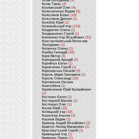
Козак Володимир
(1)
Козак Тарас
(2)
Козловський Олег
(4)
Колесниченко Вадим
(5)
Колесніков Борис
(10)
Колєсніков Дмитро
(1)
Колобов Юрій
(1)
Коломойський Ігор
(123)
Кондратюк Олена
(1)
Кондрашенко Сергій
(1)
Кононенко Ігор Віталійович
(21)
Константіновський Вячеслав
Леонідович
(1)
Копанчук Олена
(1)
Корбан Геннадій
(33)
Корж Віктор
(3)
Корнацький Аркадій
(2)
Корнійчук Євген
(1)
Коровченко Сергій
(1)
Королевська Наталія
(5)
Король Марія Григорівна
(1)
Король Олександр
(16)
Корчинська Оксана
Анатоліївна
(1)
Корявченков Юрій Валерійович
(1)
Костенко Євген
(1)
Костицький Василь
(1)
Костюшко Олег
(1)
Косюк Юрій
(15)
Котвіцький Ігор
(10)
Кошелєва Альона
(3)
Кошмак Вадим
(1)
Кравець Андрій Віталійович
(2)
Кравчук Леонід Макарович
(1)
Краснокутський Сергій
(1)
Кривецький Ігор
(1)
Кривонос Павло
(1)