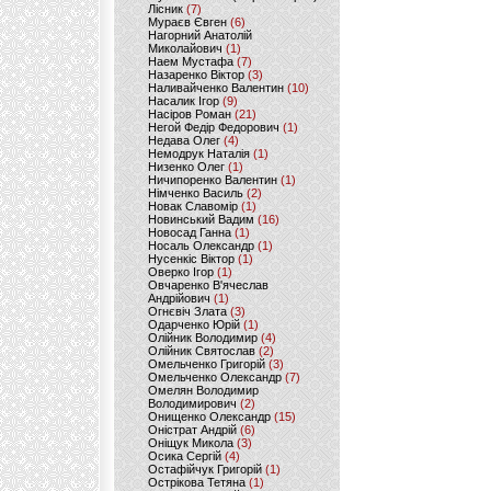
Лісник
(7)
Мураєв Євген
(6)
Нагорний Анатолій
Миколайович
(1)
Наем Мустафа
(7)
Назаренко Віктор
(3)
Наливайченко Валентин
(10)
Насалик Ігор
(9)
Насіров Роман
(21)
Негой Федір Федорович
(1)
Недава Олег
(4)
Немодрук Наталія
(1)
Низенко Олег
(1)
Ничипоренко Валентин
(1)
Німченко Василь
(2)
Новак Славомір
(1)
Новинський Вадим
(16)
Новосад Ганна
(1)
Носаль Олександр
(1)
Нусенкіс Віктор
(1)
Оверко Ігор
(1)
Овчаренко В'ячеслав
Андрійович
(1)
Огнєвіч Злата
(3)
Одарченко Юрій
(1)
Олійник Володимир
(4)
Олійник Святослав
(2)
Омельченко Григорій
(3)
Омельченко Олександр
(7)
Омелян Володимир
Володимирович
(2)
Онищенко Олександр
(15)
Оністрат Андрій
(6)
Оніщук Микола
(3)
Осика Сергій
(4)
Остафійчук Григорій
(1)
Острікова Тетяна
(1)