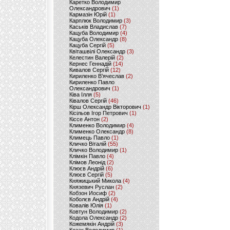
Каретко Володимир
Олександрович
(1)
Кармазін Юрій
(1)
Карплюк Володимир
(3)
Каськів Владислав
(7)
Кацуба Володимир
(4)
Кацуба Олександр
(8)
Кацуба Сергій
(5)
Квіташвілі Олександр
(3)
Келестин Валерій
(2)
Кернес Геннадій
(14)
Кивалов Сергій
(12)
Кириленко В’ячеслав
(2)
Кириленко Павло
Олександрович
(1)
Ківа Ілля
(5)
Ківалов Сергій
(46)
Кірш Олександр Вікторович
(1)
Кісільов Ігор Петрович
(1)
Кіссе Антон
(2)
Клименко Володимир
(4)
Клименко Олександр
(8)
Климець Павло
(1)
Кличко Віталій
(55)
Кличко Володимир
(1)
Клімкін Павло
(4)
Клімов Леонід
(2)
Клюєв Андрій
(6)
Клюєв Сергій
(5)
Княжицький Микола
(4)
Князевич Руслан
(2)
Кобзон Иосиф
(2)
Коболєв Андрій
(4)
Ковалів Юлія
(1)
Ковтун Володимир
(2)
Кодола Олександр
(2)
Кожемякін Андрій
(3)