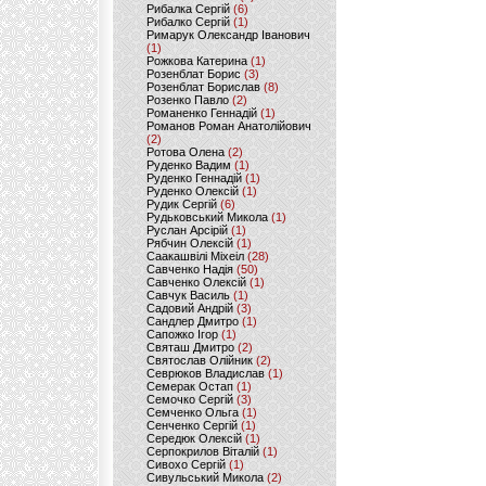
Рибалка Сергій
(6)
Рибалко Сергій
(1)
Римарук Олександр Іванович
(1)
Рожкова Катерина
(1)
Розенблат Борис
(3)
Розенблат Борислав
(8)
Розенко Павло
(2)
Романенко Геннадій
(1)
Романов Роман Анатолійович
(2)
Ротова Олена
(2)
Руденко Вадим
(1)
Руденко Геннадій
(1)
Руденко Олексій
(1)
Рудик Сергій
(6)
Рудьковський Микола
(1)
Руслан Арсірій
(1)
Рябчин Олексій
(1)
Саакашвілі Міхеіл
(28)
Савченко Надія
(50)
Савченко Олексій
(1)
Савчук Василь
(1)
Садовий Андрій
(3)
Сандлер Дмитро
(1)
Сапожко Ігор
(1)
Святаш Дмитро
(2)
Святослав Олійник
(2)
Севрюков Владислав
(1)
Семерак Остап
(1)
Семочко Сергій
(3)
Семченко Ольга
(1)
Сенченко Сергій
(1)
Середюк Олексій
(1)
Серпокрилов Віталій
(1)
Сивохо Сергій
(1)
Сивульський Микола
(2)