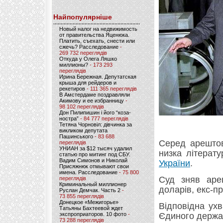
Найпопулярніше
Новый налог на недвижимость
от правительства Яценюка.
Платить, съехать, снести или
сжечь? Расследование
-
269 732 переглядів
Откуда у Олега Ляшко
миллионы?
- 173 293
переглядів
Ирина Бережная. Депутатская
крыша для рейдеров и
рекетиров
- 111 365 переглядів
В Амстердаме поздравляли
Акимову и ее избранницу
-
98 102 переглядів
Дон Пилипишин і його “коза-
ностра”
- 84 777 переглядів
Тетяна Чорновіл: дівчинка за
викликом депутата
Пашинського
- 83 688
Серед арештов
переглядів
УНИАН за $12 тысяч удалил
низка літерат
статью про митинг под СБУ.
Вадим Симонов и Николай
України
.
Присяжнюк отмывают свои
имена. Расследование
- 75 800
Суд зняв ареш
переглядів
Криминальный миллионер
доларів, екс-п
Руслан Демчак. Часть 2
-
73 855 переглядів
Донецкое «Межигорье»
Відповідна ухв
Татьяны Бахтеевой ждет
экспроприаторов. 10 фото
-
Єдиного держав
73 288 переглядів