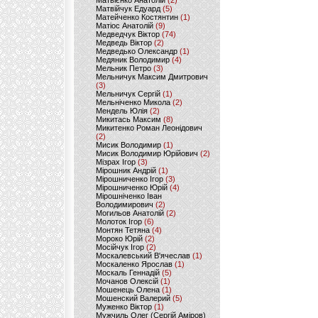
Матвієнко Анатолій
(2)
Матвійчук Едуард
(5)
Матейченко Костянтин
(1)
Матіос Анатолій
(9)
Медведчук Віктор
(74)
Медведь Віктор
(2)
Медведько Олександр
(1)
Медяник Володимир
(4)
Мельник Петро
(3)
Мельничук Максим Дмитрович
(3)
Мельничук Сергій
(1)
Мельніченко Микола
(2)
Мендель Юлія
(2)
Микитась Максим
(8)
Микитенко Роман Леонідович
(2)
Мисик Володимир
(1)
Мисик Володимир Юрійович
(2)
Мізрах Ігор
(3)
Мірошник Андрій
(1)
Мірошниченко Ігор
(3)
Мірошниченко Юрій
(4)
Мірошніченко Іван
Володимирович
(2)
Могильов Анатолій
(2)
Молоток Ігор
(6)
Монтян Тетяна
(4)
Мороко Юрій
(2)
Мосійчук Ігор
(2)
Москалевський В'ячеслав
(1)
Москаленко Ярослав
(1)
Москаль Геннадій
(5)
Мочанов Олексій
(1)
Мошенець Олена
(1)
Мошенский Валерий
(5)
Муженко Віктор
(1)
Мужчиль Олег (Сергій Аміров)