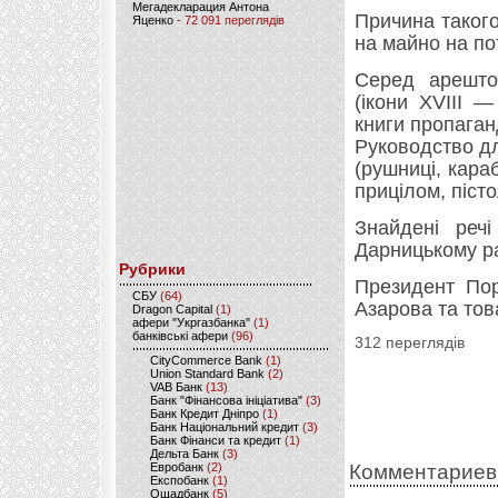
Мегадекларация Антона
Причина таког
Яценко
- 72 091 переглядів
на майно на по
Серед арешто
(ікони XVIII —
книги пропаган
Руководство дл
(рушниці, кара
прицілом, піст
Знайдені речі
Дарницькому ра
Рубрики
Президент Пор
CБУ
(64)
Азарова та тов
Dragon Capital
(1)
афери "Укргазбанка"
(1)
банківські афери
(96)
312 переглядів
CityCommerce Bank
(1)
Union Standard Bank
(2)
VAB Банк
(13)
Банк "Фінансова ініціатива"
(3)
Банк Кредит Дніпро
(1)
Банк Національний кредит
(3)
Банк Фінанси та кредит
(1)
Дельта Банк
(3)
Евробанк
(2)
Комментариев
Експобанк
(1)
Ощадбанк
(5)