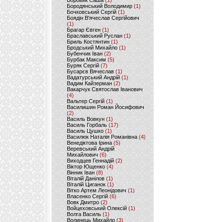
Боровик Саша
(1)
Бородянський Володимир
(1)
Бочковський Сергій
(1)
Боядін В'ячеслав Сергійович
(1)
Брагар Євген
(1)
Браславський Руслан
(1)
Бриль Костянтин
(1)
Бродський Михайло
(1)
Бубенчик Іван
(2)
Бурбак Максим
(5)
Буряк Сергій
(7)
Бусарєв Вячеслав
(1)
Вадатурський Андрій
(1)
Вадим Кайзерман
(2)
Вакарчук Святослав Іванович
(4)
Вальтер Сергій
(1)
Василишин Роман Йосифович
(2)
Василь Вовкун
(1)
Василь Горбаль
(17)
Василь Цушко
(1)
Василюк Наталія Романівна
(4)
Венедіктова Ірина
(5)
Веревський Андрій
Михайлович
(6)
Виходцев Геннадій
(2)
Віктор Ющенко
(4)
Вінник Іван
(8)
Віталій Данілов
(1)
Віталій Циганок
(1)
Вітко Артем Леонідович
(1)
Власенко Сергій
(6)
Вовк Дмитро
(2)
Войцеховський Олексій
(1)
Волга Василь
(1)
Волинець Михайло
(3)