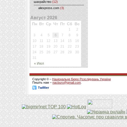
шахрайство
(12)
aliexpress.com
(3)
Август 2026
Пн
Вт
Ср
Чт
Пт
Сб
Вс
1
2
3
4
5
6
7
8
9
10
11
12
13
14
15
16
17
18
19
20
21
22
23
24
25
26
27
28
29
30
31
« Июл
Copyright © –
Національне Бюро Розслідувань України
Пишіть нам –
nacburo@gmail.com
.