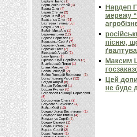
Барбул Павло
(1)
Барвіненко Віталій
(3)
Нардеп 
Барна Олег
(4)
Барна Степан
(2)
мережу “
Баулін Юрій
(2)
Бахматюк Олег
(91)
агробізн
Бахтеєва Тетяна
(55)
Бачун Олег
(3)
Бейлін Михайло
(1)
російськ
Бережна Ірина
(12)
Береза Борислав
(2)
пісню, щ
Березенко Сергій
(7)
Березкін Станіслав
(5)
ґвалтува
Березюк Олег
(2)
Білецький Андрій
(1)
Білик Ірина
(1)
Максим 
Бірюков Юрій Сергійович
(2)
Блажівський Петро
(1)
госзаказ
Бланк Максим
(3)
Бобов Геннадій
(2)
Бобов Геннадій Борисович
(1)
Цей допи
Богартирьова Раїса
(32)
Богдан Андрій
(8)
Богдан Губський
(1)
не буде 
Богдан Руслан
(8)
Боголюбов Геннадій Борисович
(5)
Богомолець Ольга
(2)
Богуслаєв Вячеслав
(4)
Бойко Юрій
(13)
Бондар Віктор Васильович
(1)
Бондарєв Костянтин
(4)
Бондарчук Сергій
(1)
Бондик Валерій
(1)
Бондик Віктор
(5)
Борзов Сергiй
(2)
Борис Адамов
(1)