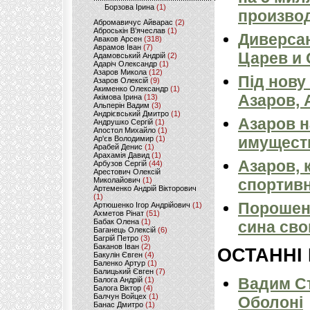
Борзова Ірина
(1)
произво
Абромавичус Айварас
(2)
Аброськін В’ячеслав
(1)
Диверсан
Аваков Арсен
(318)
Аврамов Іван
(7)
Царев и
Адамовський Андрій
(2)
Адаріч Олександр
(1)
Азаров Микола
(12)
Під нову
Азаров Олексій
(9)
Акименко Олександр
(1)
Азаров, 
Акімова Ірина
(13)
Альперін Вадим
(3)
Андрієвський Дмитро
(1)
Азаров 
Андрушко Сергій
(1)
Апостол Михайло
(1)
имущест
Ар'єв Володимир
(1)
Арабей Денис
(1)
Арахамія Давид
(1)
Азаров, 
Арбузов Сергій
(44)
Арестович Олексій
Миколайович
(1)
спортивн
Артеменко Андрій Вікторович
(1)
Порошенк
Артюшенко Ігор Андрійович
(1)
Ахметов Рінат
(51)
Бабак Олена
(1)
сина сво
Баганець Олексій
(6)
Багрій Петро
(3)
Баканов Іван
(2)
ОСТАННІ
Бакулін Євген
(4)
Баленко Артур
(1)
Балицький Євген
(7)
Вадим Ст
Балога Андрій
(1)
Балога Віктор
(4)
Балчун Войцех
(1)
Оболоні
Банас Дмитро
(1)