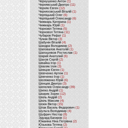
Чернушенко Антон
(1)
Чернявський Дмитро
(11)
Черняк Євген
(12)
Черняховський Віталій
(1)
Черпіцький Олег
(6)
Черпіцький Олександр
(6)
Чижмарь Катерина
(1)
Чижмарь Юрій
(1)
Чорновіл Тетяна
(5)
Чорновол Тетяна
(11)
Чубаров Рефат
(1)
Чумак Віктор
(3)
Шабунін Віталій
(4)
Шандра Володимир
(2)
Шаповалов Анатолій
(1)
Шапошніков Ростислав
(1)
Шарий Анатолий
(6)
Шахов Сергій
(2)
Швайка Ігор
(1)
Шевляк Ілля
(3)
Шевцов Євген
(1)
Шевченко Артем
(1)
Шевченко Ігор
(1)
Шеляженко Юрій
(6)
Шенцев Дмитро
(3)
Шепелев Олександр
(39)
Шипко Андрій
(1)
Шкиряк Зорян
(12)
Шкіль Андрій
(2)
Шкіль Максим
(4)
Шокін Віктор
(15)
Шпак Василь Федорович
(1)
Шульга Володимир
(4)
Шуфрич Нестор
(8)
Эдуард Багиров
(1)
Южаніна Ніна Петрівна
(2)
Юзькова Тетяна
(2)