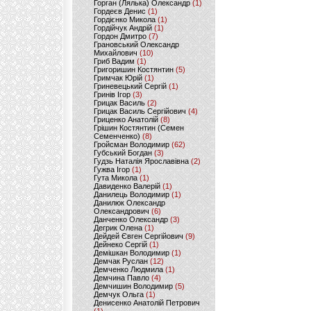
Горган (Лялька) Олександр
(1)
Гордеєв Денис
(1)
Гордієнко Микола
(1)
Гордійчук Андрій
(1)
Гордон Дмитро
(7)
Грановський Олександр
Михайлович
(10)
Гриб Вадим
(1)
Григоришин Костянтин
(5)
Гримчак Юрій
(1)
Гриневецький Сергій
(1)
Гринів Ігор
(3)
Грицак Василь
(2)
Грицак Василь Сергійович
(4)
Гриценко Анатолій
(8)
Грішин Костянтин (Семен
Семенченко)
(8)
Гройсман Володимир
(62)
Губський Богдан
(3)
Гудзь Наталія Ярославівна
(2)
Гужва Ігор
(1)
Гута Микола
(1)
Давиденко Валерій
(1)
Данилець Володимир
(1)
Данилюк Олександр
Олександрович
(6)
Данченко Олександр
(3)
Дегрик Олена
(1)
Дейдей Євген Сергійович
(9)
Дейнеко Сергій
(1)
Демішкан Володимир
(1)
Демчак Руслан
(12)
Демченко Людмила
(1)
Демчина Павло
(4)
Демчишин Володимир
(5)
Демчук Ольга
(1)
Денисенко Анатолій Петрович