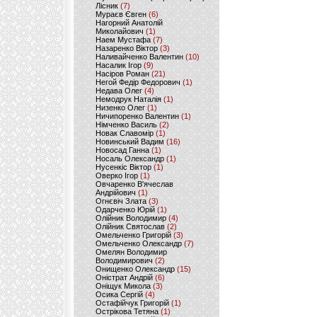
Лісник
(7)
Мураєв Євген
(6)
Нагорний Анатолій
Миколайович
(1)
Наем Мустафа
(7)
Назаренко Віктор
(3)
Наливайченко Валентин
(10)
Насалик Ігор
(9)
Насіров Роман
(21)
Негой Федір Федорович
(1)
Недава Олег
(4)
Немодрук Наталія
(1)
Низенко Олег
(1)
Ничипоренко Валентин
(1)
Німченко Василь
(2)
Новак Славомір
(1)
Новинський Вадим
(16)
Новосад Ганна
(1)
Носаль Олександр
(1)
Нусенкіс Віктор
(1)
Оверко Ігор
(1)
Овчаренко В'ячеслав
Андрійович
(1)
Огнєвіч Злата
(3)
Одарченко Юрій
(1)
Олійник Володимир
(4)
Олійник Святослав
(2)
Омельченко Григорій
(3)
Омельченко Олександр
(7)
Омелян Володимир
Володимирович
(2)
Онищенко Олександр
(15)
Оністрат Андрій
(6)
Оніщук Микола
(3)
Осика Сергій
(4)
Остафійчук Григорій
(1)
Острікова Тетяна
(1)