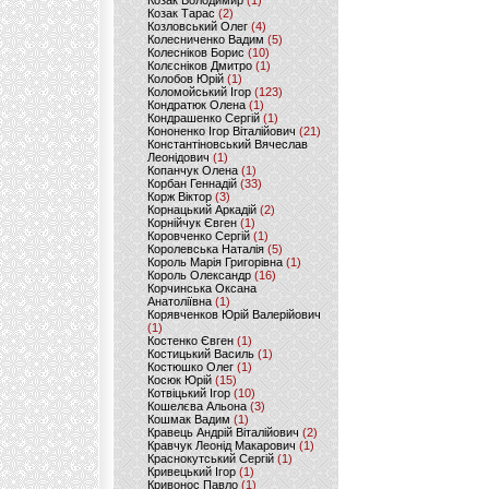
Козак Володимир
(1)
Козак Тарас
(2)
Козловський Олег
(4)
Колесниченко Вадим
(5)
Колесніков Борис
(10)
Колєсніков Дмитро
(1)
Колобов Юрій
(1)
Коломойський Ігор
(123)
Кондратюк Олена
(1)
Кондрашенко Сергій
(1)
Кононенко Ігор Віталійович
(21)
Константіновський Вячеслав
Леонідович
(1)
Копанчук Олена
(1)
Корбан Геннадій
(33)
Корж Віктор
(3)
Корнацький Аркадій
(2)
Корнійчук Євген
(1)
Коровченко Сергій
(1)
Королевська Наталія
(5)
Король Марія Григорівна
(1)
Король Олександр
(16)
Корчинська Оксана
Анатоліївна
(1)
Корявченков Юрій Валерійович
(1)
Костенко Євген
(1)
Костицький Василь
(1)
Костюшко Олег
(1)
Косюк Юрій
(15)
Котвіцький Ігор
(10)
Кошелєва Альона
(3)
Кошмак Вадим
(1)
Кравець Андрій Віталійович
(2)
Кравчук Леонід Макарович
(1)
Краснокутський Сергій
(1)
Кривецький Ігор
(1)
Кривонос Павло
(1)