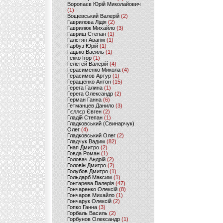
Воропаєв Юрій Миколайович
(1)
Вощевський Валерій
(2)
Гаврилова Лідія
(2)
Гаврилюк Михайло
(3)
Гавриш Степан
(1)
Галстян Авагім
(1)
Гарбуз Юрій
(1)
Гацько Василь
(1)
Гекко Ігор
(1)
Гелетей Валерій
(4)
Герасименко Микола
(4)
Герасимов Артур
(1)
Геращенко Антон
(15)
Герега Галина
(1)
Герега Олександр
(2)
Герман Ганна
(6)
Гетманцев Данило
(3)
Гєллєр Євген
(2)
Гладій Степан
(1)
Гладковський (Свинарчук)
Олег
(4)
Гладковський Олег
(2)
Гладчук Вадим
(82)
Гнап Дмитро
(2)
Говда Роман
(1)
Головач Андрій
(2)
Головін Дмитро
(2)
Голубов Дмитро
(1)
Гольдарб Максим
(1)
Гонтарева Валерія
(47)
Гончаренко Олексій
(8)
Гончаров Михайло
(1)
Гончарук Олексій
(2)
Гопко Ганна
(3)
Горбаль Василь
(2)
Горбунов Олександр
(1)