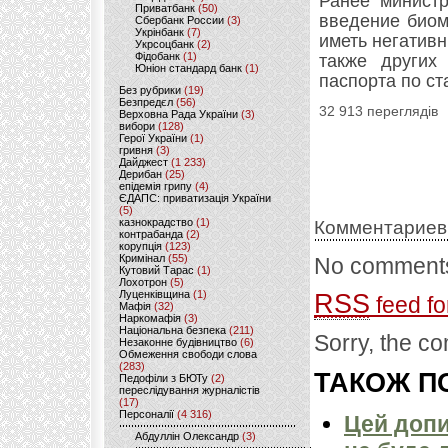
Ранее министр
Приватбанк
(50)
введение биом
Сбербанк России
(3)
Укрінбанк
(7)
иметь негатив
Укрсоцбанк
(2)
Фідобанк
(1)
также других
Юніон стандард банк
(1)
паспорта по ст
Без рубрики
(19)
Безпредєл
(56)
32 913 переглядів
Верховна Рада України
(3)
вибори
(128)
Герої України
(1)
гривня
(3)
Дайджест
(1 233)
Дерибан
(25)
епідемія грипу
(4)
ЄДАПС: приватизація України
(5)
казнокрадство
(1)
Комментариев
контрабанда
(2)
корупція
(123)
Кримінал
(55)
No comments
Кутовий Тарас
(1)
Лохотрон
(5)
Луценківщина
(1)
RSS
feed fo
Мафія
(32)
Наркомафія
(3)
Національна безпека
(211)
Sorry, the co
Незаконне будівництво
(6)
Обмеження свободи слова
(283)
ТАКОЖ ПО
Педофіли з БЮТу
(2)
переслідування журналістів
(17)
Персоналії
(4 316)
Цей допи
Абдуллін Олександр
(3)