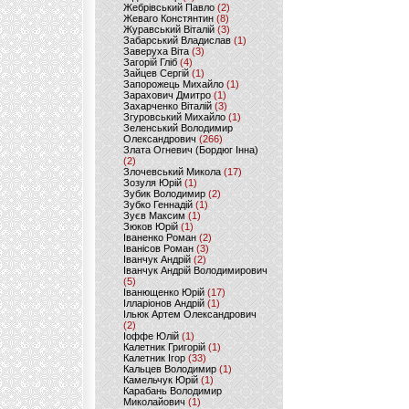
Жебрівський Павло
(2)
Жеваго Констянтин
(8)
Журавський Віталій
(3)
Забарський Владислав
(1)
Заверуха Віта
(3)
Загорій Гліб
(4)
Зайцев Сергій
(1)
Запорожець Михайло
(1)
Зарахович Дмитро
(1)
Захарченко Віталій
(3)
Згуровський Михайло
(1)
Зеленський Володимир
Олександрович
(266)
Злата Огневич (Бордюг Інна)
(2)
Злочевський Микола
(17)
Зозуля Юрій
(1)
Зубик Володимир
(2)
Зубко Геннадій
(1)
Зуєв Максим
(1)
Зюков Юрій
(1)
Іваненко Роман
(2)
Іванісов Роман
(3)
Іванчук Андрій
(2)
Іванчук Андрій Володимирович
(5)
Іванющенко Юрій
(17)
Ілларіонов Андрій
(1)
Ільюк Артем Олександрович
(2)
Іоффе Юлій
(1)
Калетник Григорій
(1)
Калетник Ігор
(33)
Кальцев Володимир
(1)
Камельчук Юрій
(1)
Карабань Володимир
Миколайович
(1)