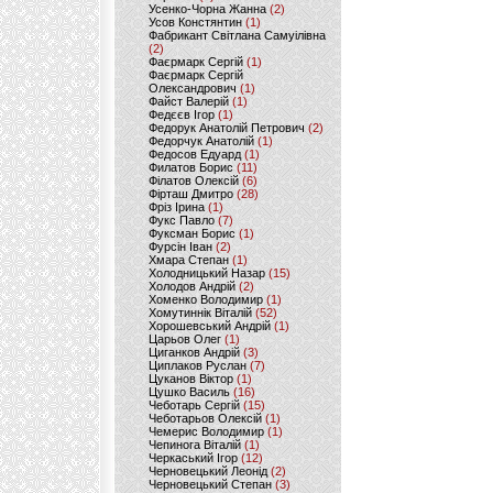
Усенко-Чорна Жанна
(2)
Усов Констянтин
(1)
Фабрикант Світлана Самуілівна
(2)
Фаєрмарк Сергій
(1)
Фаєрмарк Сергій
Олександрович
(1)
Файст Валерій
(1)
Федєєв Ігор
(1)
Федорук Анатолій Петрович
(2)
Федорчук Анатолій
(1)
Федосов Едуард
(1)
Филатов Борис
(11)
Філатов Олексій
(6)
Фірташ Дмитро
(28)
Фріз Ірина
(1)
Фукс Павло
(7)
Фуксман Борис
(1)
Фурсін Іван
(2)
Хмара Степан
(1)
Холодницький Назар
(15)
Холодов Андрій
(2)
Хоменко Володимир
(1)
Хомутиннік Віталій
(52)
Хорошевський Андрій
(1)
Царьов Олег
(1)
Циганков Андрій
(3)
Циплаков Руслан
(7)
Цуканов Віктор
(1)
Цушко Василь
(16)
Чеботарь Сергій
(15)
Чеботарьов Олексій
(1)
Чемерис Володимир
(1)
Чепинога Віталій
(1)
Черкаський Ігор
(12)
Черновецький Леонід
(2)
Черновецький Степан
(3)