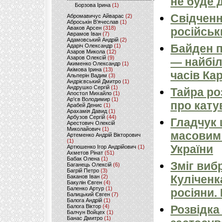
не буде 
Борзова Ірина
(1)
Свідченн
Абромавичус Айварас
(2)
Аброськін В’ячеслав
(1)
Аваков Арсен
(318)
російськ
Аврамов Іван
(7)
Адамовський Андрій
(2)
Байден п
Адаріч Олександр
(1)
Азаров Микола
(12)
Азаров Олексій
(9)
— найбіл
Акименко Олександр
(1)
Акімова Ірина
(13)
часів Ка
Альперін Вадим
(3)
Андрієвський Дмитро
(1)
Андрушко Сергій
(1)
Тайра ро
Апостол Михайло
(1)
Ар'єв Володимир
(1)
про кату
Арабей Денис
(1)
Арахамія Давид
(1)
Арбузов Сергій
(44)
Гладчук
Арестович Олексій
Миколайович
(1)
масовим
Артеменко Андрій Вікторович
(1)
України
Артюшенко Ігор Андрійович
(1)
Ахметов Рінат
(51)
Бабак Олена
(1)
Зміг виб
Баганець Олексій
(6)
Багрій Петро
(3)
Куліченк
Баканов Іван
(2)
Бакулін Євген
(4)
Баленко Артур
(1)
росіяни.
Балицький Євген
(7)
Балога Андрій
(1)
Балога Віктор
(4)
Розвідка
Балчун Войцех
(1)
Банас Дмитро
(1)