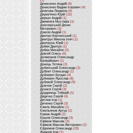
(1)
Денисенко Андрій
(6)
Денисенко Вадим Ігорович
(4)
Денісова Людміла
(6)
Дерев'янко Юрій
(10)
Деркач Андрій
(1)
Джемілєв Мустафа
(1)
Дзензерський Денис
Вікторович
(3)
Дзинзя Андрій
(1)
Дмитро Корчинський
(1)
Дмитрук Микола Ілліч
(1)
Дмитрунь Юрій
(1)
Добкін Дмитро
(1)
Добкін Михайло
(2)
Довгий Олесь
(6)
Долженков Олександр
Валерійович
(1)
Донець Тетяна
(2)
Дубинський Олександр
(2)
Дубілет Олександр
(1)
Дубневич Богдан
(4)
Дубневич Ярослав
(8)
Дубовой Олександр
(9)
Думчев Сергій
(2)
Дунаєв Сергій
(3)
Дурдинець Тиберій
(1)
Дядечко Сергій
(4)
Дятлов Ігор
(1)
Дяченко Сергій
(3)
Єжель Михайло
(1)
Ємельянов Артур
(2)
Єрмак Андрій
(2)
Єршов Олександр
(3)
Єфімов Максим
(3)
Єфімов Максим Вікторович
(2)
Єфремов Олександр
(20)
Жданов Ігор
(1)