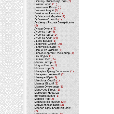
Лівшиць Олександр Ілліч
(2)
Ложкін Борис
(13)
Лозінський Віктор
(9)
Лозовий Андрій
(6)
Локтіонова Наталя
(1)
Лубківський Маркіян
(1)
Лубченко Олексій
(1)
Лук'янчук Руслан Валерійович
(2)
Лукаш Олена
(3)
Луценко Ігор
(4)
Луценко Ірина
(14)
Луценко Юрій
(94)
Львов Богдан
(1)
Льовочкін Сергій
(29)
Льовочкіна Юлія
(7)
Любченко Олексій
(1)
Лялька (Горган) Олександр
(4)
Лях Вадим
(1)
Ляшко Олег
(85)
М'ялик Віктор
(1)
Магута Роман
(1)
Мазепа Ігор
(2)
Макар'ян Давид Борисович
(1)
Макаренко Анатолій
(2)
Македон Юрій
(3)
Максімов Сергій
(1)
Маліков Віталій
(1)
Малінін Олександр
(1)
Манцуров Игорь
(1)
Маркевич Ярослав
Володимирович
(1)
Марков Ігор
(2)
Мартиненко Микола
(26)
Марушевська Юлія
(3)
Маслов Юрій Костянтинович
(2)