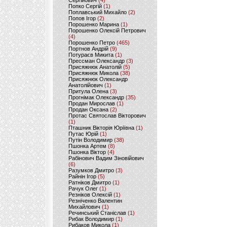
Сергійович
(4)
Попко Сергій
(1)
Поплавський Михайло
(2)
Попов Ігор
(2)
Порошенко Марина
(1)
Порошенко Олексій Петрович
(4)
Порошенко Петро
(465)
Портнов Андрій
(9)
Потураєв Микита
(1)
Прессман Олександр
(3)
Присяжнюк Анатолій
(5)
Присяжнюк Микола
(38)
Присяжнюк Олександр
Анатолійович
(1)
Притула Олена
(3)
Прогнімак Олександр
(35)
Продан Мирослав
(1)
Продан Оксана
(2)
Протас Святослав Вікторович
(1)
Пташник Вікторія Юріївна
(1)
Путас Юрій
(1)
Путін Володимир
(38)
Пшонка Артем
(8)
Пшонка Віктор
(4)
Рабінович Вадим Зіновійович
(6)
Разумков Дмитро
(3)
Райнін Ігор
(5)
Ратніков Дмитро
(1)
Рачук Олег
(1)
Резніков Олексій
(1)
Резніченко Валентин
Михайлович
(1)
Речинський Станіслав
(1)
Рибак Володимир
(1)
Рибаков Микола
(1)