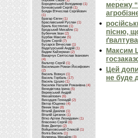
Боровик Саша
(1)
мережу “
Бородянський Володимир
(1)
Бочковський Сергій
(1)
агробізн
Боядін В'ячеслав Сергійович
(1)
Брагар Євген
(1)
російськ
Браславський Руслан
(1)
Бриль Костянтин
(1)
Бродський Михайло
(1)
пісню, щ
Бубенчик Іван
(2)
Бурбак Максим
(5)
ґвалтува
Буряк Сергій
(7)
Бусарєв Вячеслав
(1)
Вадатурський Андрій
(1)
Максим 
Вадим Кайзерман
(2)
Вакарчук Святослав Іванович
госзаказ
(4)
Вальтер Сергій
(1)
Василишин Роман Йосифович
Цей допи
(2)
Василь Вовкун
(1)
не буде 
Василь Горбаль
(17)
Василь Цушко
(1)
Василюк Наталія Романівна
(4)
Венедіктова Ірина
(5)
Веревський Андрій
Михайлович
(6)
Виходцев Геннадій
(2)
Віктор Ющенко
(4)
Вінник Іван
(8)
Віталій Данілов
(1)
Віталій Циганок
(1)
Вітко Артем Леонідович
(1)
Власенко Сергій
(6)
Вовк Дмитро
(2)
Войцеховський Олексій
(1)
Волга Василь
(1)
Волинець Михайло
(3)