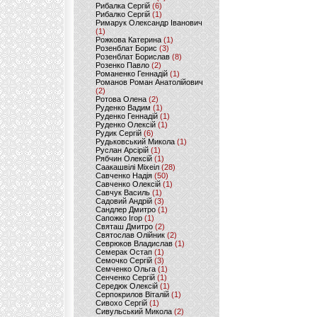
Рибалка Сергій
(6)
Рибалко Сергій
(1)
Римарук Олександр Іванович
(1)
Рожкова Катерина
(1)
Розенблат Борис
(3)
Розенблат Борислав
(8)
Розенко Павло
(2)
Романенко Геннадій
(1)
Романов Роман Анатолійович
(2)
Ротова Олена
(2)
Руденко Вадим
(1)
Руденко Геннадій
(1)
Руденко Олексій
(1)
Рудик Сергій
(6)
Рудьковський Микола
(1)
Руслан Арсірій
(1)
Рябчин Олексій
(1)
Саакашвілі Міхеіл
(28)
Савченко Надія
(50)
Савченко Олексій
(1)
Савчук Василь
(1)
Садовий Андрій
(3)
Сандлер Дмитро
(1)
Сапожко Ігор
(1)
Святаш Дмитро
(2)
Святослав Олійник
(2)
Севрюков Владислав
(1)
Семерак Остап
(1)
Семочко Сергій
(3)
Семченко Ольга
(1)
Сенченко Сергій
(1)
Середюк Олексій
(1)
Серпокрилов Віталій
(1)
Сивохо Сергій
(1)
Сивульський Микола
(2)