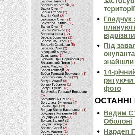
застосув
Барбул Павло
(1)
Барвіненко Віталій
(3)
території
Барна Олег
(4)
Барна Степан
(2)
Баулін Юрій
(2)
Гладчук 
Бахматюк Олег
(91)
Бахтеєва Тетяна
(55)
планують
Бачун Олег
(3)
Бейлін Михайло
(1)
відрізати
Бережна Ірина
(12)
Береза Борислав
(2)
Березенко Сергій
(7)
Під зава
Березкін Станіслав
(5)
Березюк Олег
(2)
окупанта
Білецький Андрій
(1)
Білик Ірина
(1)
Бірюков Юрій Сергійович
(2)
знайшли 
Блажівський Петро
(1)
Бланк Максим
(3)
Бобов Геннадій
(2)
14-річни
Бобов Геннадій Борисович
(1)
Богартирьова Раїса
(32)
рятуючи 
Богдан Андрій
(8)
Богдан Губський
(1)
фото
Богдан Руслан
(8)
Боголюбов Геннадій Борисович
(5)
ОСТАННІ
Богомолець Ольга
(2)
Богуслаєв Вячеслав
(4)
Бойко Юрій
(13)
Бондар Віктор Васильович
(1)
Вадим Ст
Бондарєв Костянтин
(4)
Бондарчук Сергій
(1)
Оболоні
Бондик Валерій
(1)
Бондик Віктор
(5)
Борзов Сергiй
(2)
Нардеп 
Борис Адамов
(1)