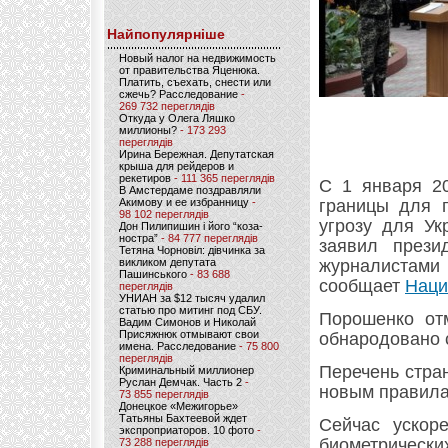
Найпопулярніше
Новый налог на недвижимость
от правительства Яценюка.
Платить, съехать, снести или
сжечь? Расследование
-
269 732 переглядів
Откуда у Олега Ляшко
миллионы?
- 173 293
переглядів
Ирина Бережная. Депутатская
крыша для рейдеров и
рекетиров
- 111 365 переглядів
С 1 января 20
В Амстердаме поздравляли
Акимову и ее избранницу
-
границы для г
98 102 переглядів
угрозу для Ук
Дон Пилипишин і його “коза-
ностра”
- 84 777 переглядів
заявил през
Тетяна Чорновіл: дівчинка за
викликом депутата
журналистами 
Пашинського
- 83 688
сообщает
Наци
переглядів
УНИАН за $12 тысяч удалил
статью про митинг под СБУ.
Порошенко от
Вадим Симонов и Николай
Присяжнюк отмывают свои
обнародовано 
имена. Расследование
- 75 800
переглядів
Перечень стран
Криминальный миллионер
Руслан Демчак. Часть 2
-
новым правила
73 855 переглядів
Донецкое «Межигорье»
Татьяны Бахтеевой ждет
Сейчас ускор
экспроприаторов. 10 фото
-
биометрически
73 288 переглядів