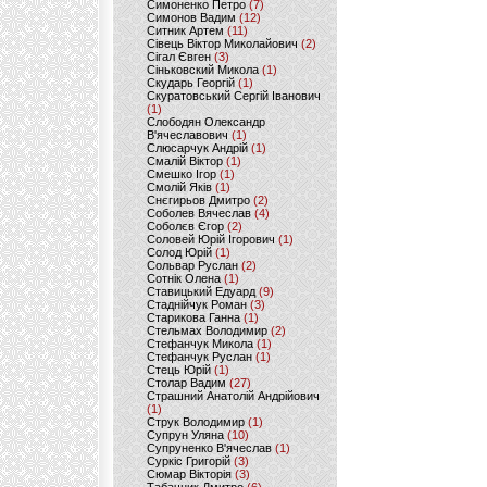
Симоненко Петро
(7)
Симонов Вадим
(12)
Ситник Артем
(11)
Сівець Віктор Миколайович
(2)
Сігал Євген
(3)
Сіньковский Микола
(1)
Скударь Георгій
(1)
Скуратовський Сергій Іванович
(1)
Слободян Олександр
В'ячеславович
(1)
Слюсарчук Андрій
(1)
Смалій Віктор
(1)
Смешко Ігор
(1)
Смолій Яків
(1)
Снєгирьов Дмитро
(2)
Соболев Вячеслав
(4)
Соболєв Єгор
(2)
Соловей Юрій Ігорович
(1)
Солод Юрій
(1)
Сольвар Руслан
(2)
Сотнік Олена
(1)
Ставицький Едуард
(9)
Стаднійчук Роман
(3)
Старикова Ганна
(1)
Стельмах Володимир
(2)
Стефанчук Микола
(1)
Стефанчук Руслан
(1)
Стець Юрій
(1)
Столар Вадим
(27)
Страшний Анатолій Андрійович
(1)
Струк Володимир
(1)
Супрун Уляна
(10)
Супруненко В'ячеслав
(1)
Суркіс Григорій
(3)
Сюмар Вікторія
(3)