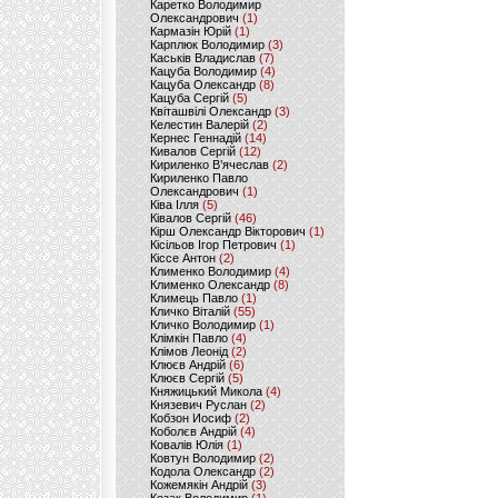
Каретко Володимир
Олександрович
(1)
Кармазін Юрій
(1)
Карплюк Володимир
(3)
Каськів Владислав
(7)
Кацуба Володимир
(4)
Кацуба Олександр
(8)
Кацуба Сергій
(5)
Квіташвілі Олександр
(3)
Келестин Валерій
(2)
Кернес Геннадій
(14)
Кивалов Сергій
(12)
Кириленко В’ячеслав
(2)
Кириленко Павло
Олександрович
(1)
Ківа Ілля
(5)
Ківалов Сергій
(46)
Кірш Олександр Вікторович
(1)
Кісільов Ігор Петрович
(1)
Кіссе Антон
(2)
Клименко Володимир
(4)
Клименко Олександр
(8)
Климець Павло
(1)
Кличко Віталій
(55)
Кличко Володимир
(1)
Клімкін Павло
(4)
Клімов Леонід
(2)
Клюєв Андрій
(6)
Клюєв Сергій
(5)
Княжицький Микола
(4)
Князевич Руслан
(2)
Кобзон Иосиф
(2)
Коболєв Андрій
(4)
Ковалів Юлія
(1)
Ковтун Володимир
(2)
Кодола Олександр
(2)
Кожемякін Андрій
(3)