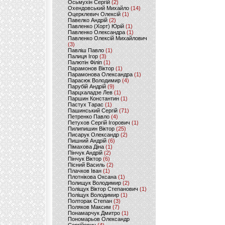
Осьмухін Сергій
(2)
Охендовський Михайло
(14)
Оцерклевич Олексій
(1)
Павелко Андрій
(2)
Павленко (Хорт) Юрій
(1)
Павленко Олександра
(1)
Павленко Олексій Михайлович
(3)
Павліш Павло
(1)
Палиця Ігор
(3)
Палютін Філіп
(1)
Парамонов Віктор
(1)
Парамонова Олександра
(1)
Парасюк Володимир
(4)
Парубій Андрій
(9)
Парцхаладзе Лев
(1)
Паршин Константин
(1)
Пастух Тарас
(1)
Пашинський Сергій
(71)
Петренко Павло
(4)
Петухов Сергій Ігорович
(1)
Пилипишин Віктор
(25)
Писарук Олександр
(2)
Пишний Андрій
(6)
Пімахова Діна
(1)
Пінчук Андрій
(2)
Пінчук Віктор
(6)
Пісний Василь
(2)
Плачков Іван
(1)
Плотнікова Оксана
(1)
Полищук Володимир
(2)
Поліщук Віктор Степанович
(1)
Поліщук Володимир
(1)
Полторак Степан
(3)
Поляков Максим
(7)
Понамарчук Дмитро
(1)
Пономарьов Олександр