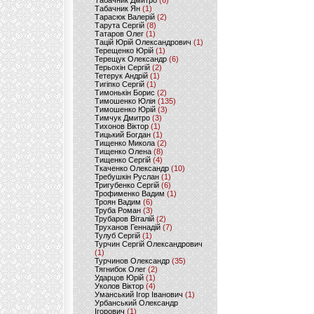
Табачник Дмитро
(6)
Табачник Ян
(1)
Тарасюк Валерій
(2)
Тарута Сергій
(8)
Татаров Олег
(1)
Тацій Юрій Олександрович
(1)
Терещенко Юрій
(1)
Терещук Олександр
(6)
Терьохін Сергій
(2)
Тетерук Андрій
(1)
Тигіпко Сергій
(1)
Тимонькін Борис
(2)
Тимошенко Юлія
(135)
Тимошенко Юрій
(3)
Тимчук Дмитро
(3)
Тихонов Віктор
(1)
Тицький Богдан
(1)
Тищенко Микола
(2)
Тищенко Олена
(8)
Тищенко Сергій
(4)
Ткаченко Олександр
(10)
Требушкін Руслан
(1)
Тригубенко Сергій
(6)
Трофименко Вадим
(1)
Троян Вадим
(6)
Труба Роман
(3)
Трубаров Віталій
(2)
Труханов Геннадій
(7)
Тулуб Сергій
(1)
Турчин Сергій Олександрович
(1)
Турчинов Олександр
(35)
Тягнибок Олег
(2)
Ударцов Юрій
(1)
Уколов Віктор
(4)
Уманський Ігор Іванович
(1)
Урбанський Олександр
Ігорович
(1)