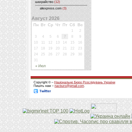
шахрайство
(12)
aliexpress.com
(3)
Август 2026
Пн
Вт
Ср
Чт
Пт
Сб
Вс
1
2
3
4
5
6
7
8
9
10
11
12
13
14
15
16
17
18
19
20
21
22
23
24
25
26
27
28
29
30
31
« Июл
Copyright © –
Національне Бюро Розслідувань України
Пишіть нам –
nacburo@gmail.com
.