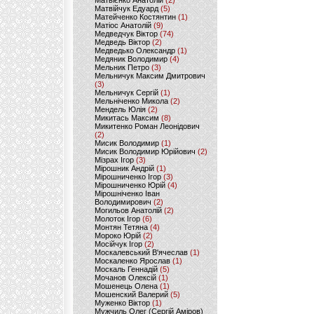
Матвієнко Анатолій
(2)
Матвійчук Едуард
(5)
Матейченко Костянтин
(1)
Матіос Анатолій
(9)
Медведчук Віктор
(74)
Медведь Віктор
(2)
Медведько Олександр
(1)
Медяник Володимир
(4)
Мельник Петро
(3)
Мельничук Максим Дмитрович
(3)
Мельничук Сергій
(1)
Мельніченко Микола
(2)
Мендель Юлія
(2)
Микитась Максим
(8)
Микитенко Роман Леонідович
(2)
Мисик Володимир
(1)
Мисик Володимир Юрійович
(2)
Мізрах Ігор
(3)
Мірошник Андрій
(1)
Мірошниченко Ігор
(3)
Мірошниченко Юрій
(4)
Мірошніченко Іван
Володимирович
(2)
Могильов Анатолій
(2)
Молоток Ігор
(6)
Монтян Тетяна
(4)
Мороко Юрій
(2)
Мосійчук Ігор
(2)
Москалевський В'ячеслав
(1)
Москаленко Ярослав
(1)
Москаль Геннадій
(5)
Мочанов Олексій
(1)
Мошенець Олена
(1)
Мошенский Валерий
(5)
Муженко Віктор
(1)
Мужчиль Олег (Сергій Аміров)