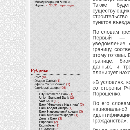
Мегадекларация Антона
Также буде
Яценко
- 72 091 переглядів
существующи
строительство
пунктов въезда
По словам през
Первый — ч
уведомление 
границу, соотв
этому готовы.
границе, био
данных, и тр
Рубрики
планирует нахо
CБУ
(64)
Dragon Capital
(1)
«В условиях, к
афери "Укргазбанка"
(1)
со стороны РФ
банківські афери
(96)
Порошенко.
CityCommerce Bank
(1)
Union Standard Bank
(2)
VAB Банк
(13)
По его словам
Банк "Фінансова ініціатива"
(3)
Банк Кредит Дніпро
(1)
национально
Банк Національний кредит
(3)
идентификаци
Банк Фінанси та кредит
(1)
Дельта Банк
(3)
гражданства».
Евробанк
(2)
Експобанк
(1)
Ощадбанк
(5)