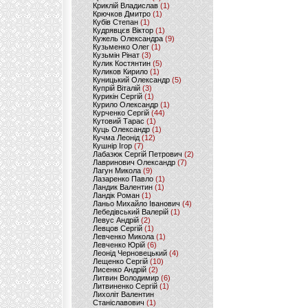
Криклій Владислав
(1)
Крючков Дмитро
(1)
Кубів Степан
(1)
Кудрявцєв Віктор
(1)
Кужель Олександра
(9)
Кузьменко Олег
(1)
Кузьмін Рінат
(3)
Кулик Костянтин
(5)
Куликов Кирило
(1)
Куницький Олександр
(5)
Купрій Віталій
(3)
Курикін Сергій
(1)
Курило Олександр
(1)
Курченко Сергій
(44)
Кутовий Тарас
(1)
Куць Олександр
(1)
Кучма Леонід
(12)
Кушнір Ігор
(7)
Лабазюк Сергій Петрович
(2)
Лавринович Олександр
(7)
Лагун Микола
(9)
Лазаренко Павло
(1)
Ландик Валентин
(1)
Ландік Роман
(1)
Ланьо Михайло Іванович
(4)
Лебедівський Валерій
(1)
Левус Андрій
(2)
Левцов Сергій
(1)
Левченко Микола
(1)
Левченко Юрій
(6)
Леонід Черновецький
(4)
Лещенко Сергій
(10)
Лисенко Андрій
(2)
Литвин Володимир
(6)
Литвиненко Сергій
(1)
Лихоліт Валентин
Станіславович
(1)