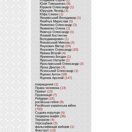
Юлдашев Сергій
(1)
Юлія Тимошенко
(8)
Юраков Олександр
(1)
Юрушев Леонід
(3)
Юфа Семен
(1)
Яворівський Володимир
(1)
Якибчук Мирослав
(5)
Якименко Олександр
(3)
Якименко Олена
(1)
Якімчук Олександр
(1)
Яловий Костянтин
Володимирович
(1)
Янковський Микола
(2)
Янукович Віктор
(64)
Янукович Олександр
(20)
Ярема Віталій
(4)
Яременко Богдан
(1)
Яресько Наталія
(1)
Ярославський Олександр
(3)
Ярош Дмитро
(4)
Ясинський Олександр
(1)
Яценко Антон
(58)
Яценюк Арсеній
(147)
покращення
(1)
Права человека
(13)
Приват
(13)
Провокація
(7)
Рейдери
(15)
російська гебня
(8)
Російсько-українська війна
(793)
Судова корупція
(4)
тендерна мафія
(36)
Тероризм
(4)
Укрсоцбанк
(3)
фальсифікація виборів
(1)
Фокстрот
(13)