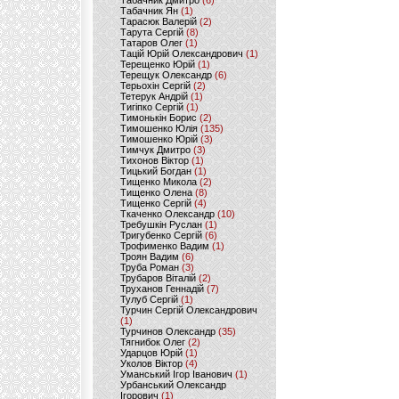
Табачник Дмитро
(6)
Табачник Ян
(1)
Тарасюк Валерій
(2)
Тарута Сергій
(8)
Татаров Олег
(1)
Тацій Юрій Олександрович
(1)
Терещенко Юрій
(1)
Терещук Олександр
(6)
Терьохін Сергій
(2)
Тетерук Андрій
(1)
Тигіпко Сергій
(1)
Тимонькін Борис
(2)
Тимошенко Юлія
(135)
Тимошенко Юрій
(3)
Тимчук Дмитро
(3)
Тихонов Віктор
(1)
Тицький Богдан
(1)
Тищенко Микола
(2)
Тищенко Олена
(8)
Тищенко Сергій
(4)
Ткаченко Олександр
(10)
Требушкін Руслан
(1)
Тригубенко Сергій
(6)
Трофименко Вадим
(1)
Троян Вадим
(6)
Труба Роман
(3)
Трубаров Віталій
(2)
Труханов Геннадій
(7)
Тулуб Сергій
(1)
Турчин Сергій Олександрович
(1)
Турчинов Олександр
(35)
Тягнибок Олег
(2)
Ударцов Юрій
(1)
Уколов Віктор
(4)
Уманський Ігор Іванович
(1)
Урбанський Олександр
Ігорович
(1)