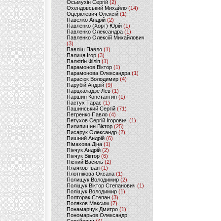
Осьмухін Сергій
(2)
Охендовський Михайло
(14)
Оцерклевич Олексій
(1)
Павелко Андрій
(2)
Павленко (Хорт) Юрій
(1)
Павленко Олександра
(1)
Павленко Олексій Михайлович
(3)
Павліш Павло
(1)
Палиця Ігор
(3)
Палютін Філіп
(1)
Парамонов Віктор
(1)
Парамонова Олександра
(1)
Парасюк Володимир
(4)
Парубій Андрій
(9)
Парцхаладзе Лев
(1)
Паршин Константин
(1)
Пастух Тарас
(1)
Пашинський Сергій
(71)
Петренко Павло
(4)
Петухов Сергій Ігорович
(1)
Пилипишин Віктор
(25)
Писарук Олександр
(2)
Пишний Андрій
(6)
Пімахова Діна
(1)
Пінчук Андрій
(2)
Пінчук Віктор
(6)
Пісний Василь
(2)
Плачков Іван
(1)
Плотнікова Оксана
(1)
Полищук Володимир
(2)
Поліщук Віктор Степанович
(1)
Поліщук Володимир
(1)
Полторак Степан
(3)
Поляков Максим
(7)
Понамарчук Дмитро
(1)
Пономарьов Олександр