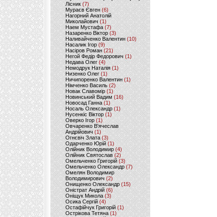
Лісник
(7)
Мураєв Євген
(6)
Нагорний Анатолій
Миколайович
(1)
Наем Мустафа
(7)
Назаренко Віктор
(3)
Наливайченко Валентин
(10)
Насалик Ігор
(9)
Насіров Роман
(21)
Негой Федір Федорович
(1)
Недава Олег
(4)
Немодрук Наталія
(1)
Низенко Олег
(1)
Ничипоренко Валентин
(1)
Німченко Василь
(2)
Новак Славомір
(1)
Новинський Вадим
(16)
Новосад Ганна
(1)
Носаль Олександр
(1)
Нусенкіс Віктор
(1)
Оверко Ігор
(1)
Овчаренко В'ячеслав
Андрійович
(1)
Огнєвіч Злата
(3)
Одарченко Юрій
(1)
Олійник Володимир
(4)
Олійник Святослав
(2)
Омельченко Григорій
(3)
Омельченко Олександр
(7)
Омелян Володимир
Володимирович
(2)
Онищенко Олександр
(15)
Оністрат Андрій
(6)
Оніщук Микола
(3)
Осика Сергій
(4)
Остафійчук Григорій
(1)
Острікова Тетяна
(1)