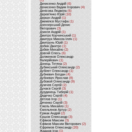
(1)
Денисенко Андрій
(6)
Денисенко Вадим Ігорович
(4)
Денісова Людміла
(6)
Дерев'янко Юрій
(10)
Деркач Андрій
(1)
Джемілєв Мустафа
(1)
Дзензерський Денис
Вікторович
(3)
Дзинзя Андрій
(1)
Дмитро Корчинський
(1)
Дмитрук Микола Ілліч
(1)
Дмитрунь Юрій
(1)
Добкін Дмитро
(1)
Добкін Михайло
(2)
Довгий Олесь
(6)
Долженков Олександр
Валерійович
(1)
Донець Тетяна
(2)
Дубинський Олександр
(2)
Дубілет Олександр
(1)
Дубневич Богдан
(4)
Дубневич Ярослав
(8)
Дубовой Олександр
(9)
Думчев Сергій
(2)
Дунаєв Сергій
(3)
Дурдинець Тиберій
(1)
Дядечко Сергій
(4)
Дятлов Ігор
(1)
Дяченко Сергій
(3)
Єжель Михайло
(1)
Ємельянов Артур
(2)
Єрмак Андрій
(2)
Єршов Олександр
(3)
Єфімов Максим
(3)
Єфімов Максим Вікторович
(2)
Єфремов Олександр
(20)
Жданов Ігор
(1)