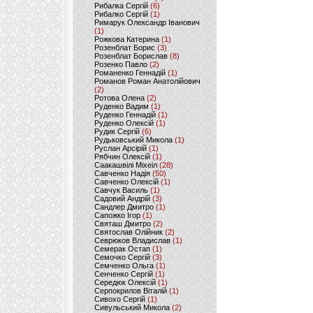
Рибалка Сергій
(6)
Рибалко Сергій
(1)
Римарук Олександр Іванович
(1)
Рожкова Катерина
(1)
Розенблат Борис
(3)
Розенблат Борислав
(8)
Розенко Павло
(2)
Романенко Геннадій
(1)
Романов Роман Анатолійович
(2)
Ротова Олена
(2)
Руденко Вадим
(1)
Руденко Геннадій
(1)
Руденко Олексій
(1)
Рудик Сергій
(6)
Рудьковський Микола
(1)
Руслан Арсірій
(1)
Рябчин Олексій
(1)
Саакашвілі Міхеіл
(28)
Савченко Надія
(50)
Савченко Олексій
(1)
Савчук Василь
(1)
Садовий Андрій
(3)
Сандлер Дмитро
(1)
Сапожко Ігор
(1)
Святаш Дмитро
(2)
Святослав Олійник
(2)
Севрюков Владислав
(1)
Семерак Остап
(1)
Семочко Сергій
(3)
Семченко Ольга
(1)
Сенченко Сергій
(1)
Середюк Олексій
(1)
Серпокрилов Віталій
(1)
Сивохо Сергій
(1)
Сивульський Микола
(2)