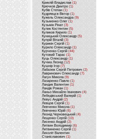
Криклій Владислав
(1)
Крючков Дмитро
(1)
Кубів Степан
(1)
Кудрявцєв Віктор
(1)
Кужель Олександра
(9)
Кузьменко Олег
(1)
Кузьмін Рінат
(3)
Кулик Костянтин
(5)
Куликов Кирило
(1)
Куницький Олександр
(5)
Купрій Віталій
(3)
Курикін Сергій
(1)
Курило Олександр
(1)
Курченко Сергій
(44)
Кутовий Тарас
(1)
Куць Олександр
(1)
Кучма Леонід
(12)
Кушнір Ігор
(7)
Лабазюк Сергій Петрович
(2)
Лавринович Олександр
(7)
Лагун Микола
(9)
Лазаренко Павло
(1)
Ландик Валентин
(1)
Ландік Роман
(1)
Ланьо Михайло Іванович
(4)
Лебедівський Валерій
(1)
Левус Андрій
(2)
Левцов Сергій
(1)
Левченко Микола
(1)
Левченко Юрій
(6)
Леонід Черновецький
(4)
Лещенко Сергій
(10)
Лисенко Андрій
(2)
Литвин Володимир
(6)
Литвиненко Сергій
(1)
Лихоліт Валентин
Станіславович
(1)