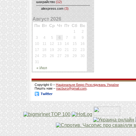
шахрайство
(12)
aliexpress.com
(3)
Август 2026
Пн
Вт
Ср
Чт
Пт
Сб
Вс
1
2
3
4
5
6
7
8
9
10
11
12
13
14
15
16
17
18
19
20
21
22
23
24
25
26
27
28
29
30
31
« Июл
Copyright © –
Національне Бюро Розслідувань України
Пишіть нам –
nacburo@gmail.com
.