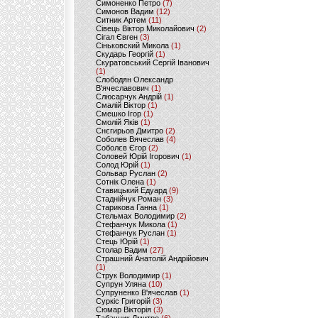
Симоненко Петро
(7)
Симонов Вадим
(12)
Ситник Артем
(11)
Сівець Віктор Миколайович
(2)
Сігал Євген
(3)
Сіньковский Микола
(1)
Скударь Георгій
(1)
Скуратовський Сергій Іванович
(1)
Слободян Олександр
В'ячеславович
(1)
Слюсарчук Андрій
(1)
Смалій Віктор
(1)
Смешко Ігор
(1)
Смолій Яків
(1)
Снєгирьов Дмитро
(2)
Соболев Вячеслав
(4)
Соболєв Єгор
(2)
Соловей Юрій Ігорович
(1)
Солод Юрій
(1)
Сольвар Руслан
(2)
Сотнік Олена
(1)
Ставицький Едуард
(9)
Стаднійчук Роман
(3)
Старикова Ганна
(1)
Стельмах Володимир
(2)
Стефанчук Микола
(1)
Стефанчук Руслан
(1)
Стець Юрій
(1)
Столар Вадим
(27)
Страшний Анатолій Андрійович
(1)
Струк Володимир
(1)
Супрун Уляна
(10)
Супруненко В'ячеслав
(1)
Суркіс Григорій
(3)
Сюмар Вікторія
(3)