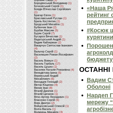
Боровик Саша
(1)
Бородянський Володимир
(1)
Бочковський Сергій
(1)
«Наша Р
Боядін В'ячеслав Сергійович
(1)
рейтинг 
Брагар Євген
(1)
Браславський Руслан
(1)
предпри
Бриль Костянтин
(1)
Бродський Михайло
(1)
Бубенчик Іван
(2)
#Косюк ш
Бурбак Максим
(5)
Буряк Сергій
(7)
курятини
Бусарєв Вячеслав
(1)
Вадатурський Андрій
(1)
Вадим Кайзерман
(2)
Порошенк
Вакарчук Святослав Іванович
(4)
агрохолд
Вальтер Сергій
(1)
Василишин Роман Йосифович
(2)
бюджету 
Василь Вовкун
(1)
Василь Горбаль
(17)
Василь Цушко
(1)
ОСТАННІ
Василюк Наталія Романівна
(4)
Венедіктова Ірина
(5)
Веревський Андрій
Вадим Ст
Михайлович
(6)
Виходцев Геннадій
(2)
Віктор Ющенко
(4)
Оболоні
Вінник Іван
(8)
Віталій Данілов
(1)
Нардеп 
Віталій Циганок
(1)
Вітко Артем Леонідович
(1)
Власенко Сергій
(6)
мережу “
Вовк Дмитро
(2)
Войцеховський Олексій
(1)
агробізн
Волга Василь
(1)
Волинець Михайло
(3)