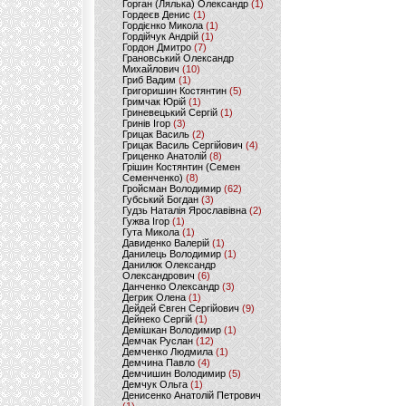
Горган (Лялька) Олександр
(1)
Гордеєв Денис
(1)
Гордієнко Микола
(1)
Гордійчук Андрій
(1)
Гордон Дмитро
(7)
Грановський Олександр
Михайлович
(10)
Гриб Вадим
(1)
Григоришин Костянтин
(5)
Гримчак Юрій
(1)
Гриневецький Сергій
(1)
Гринів Ігор
(3)
Грицак Василь
(2)
Грицак Василь Сергійович
(4)
Гриценко Анатолій
(8)
Грішин Костянтин (Семен
Семенченко)
(8)
Гройсман Володимир
(62)
Губський Богдан
(3)
Гудзь Наталія Ярославівна
(2)
Гужва Ігор
(1)
Гута Микола
(1)
Давиденко Валерій
(1)
Данилець Володимир
(1)
Данилюк Олександр
Олександрович
(6)
Данченко Олександр
(3)
Дегрик Олена
(1)
Дейдей Євген Сергійович
(9)
Дейнеко Сергій
(1)
Демішкан Володимир
(1)
Демчак Руслан
(12)
Демченко Людмила
(1)
Демчина Павло
(4)
Демчишин Володимир
(5)
Демчук Ольга
(1)
Денисенко Анатолій Петрович