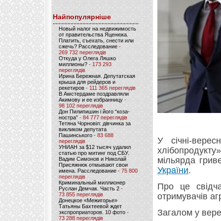
Найпопулярніше
Новый налог на недвижимость
от правительства Яценюка.
Платить, съехать, снести или
сжечь? Расследование
-
269 732 переглядів
Откуда у Олега Ляшко
миллионы?
- 173 293
переглядів
Ирина Бережная. Депутатская
крыша для рейдеров и
рекетиров
- 111 365 переглядів
В Амстердаме поздравляли
Акимову и ее избранницу
-
98 102 переглядів
Дон Пилипишин і його “коза-
ностра”
- 84 777 переглядів
Тетяна Чорновіл: дівчинка за
викликом депутата
Пашинського
- 83 688
У січні-верес
переглядів
УНИАН за $12 тысяч удалил
хлібопродукту»
статью про митинг под СБУ.
мільярда грив
Вадим Симонов и Николай
Присяжнюк отмывают свои
України
.
имена. Расследование
- 75 800
переглядів
Криминальный миллионер
Про це свідч
Руслан Демчак. Часть 2
-
73 855 переглядів
отримувачів аг
Донецкое «Межигорье»
Татьяны Бахтеевой ждет
Загалом у вере
экспроприаторов. 10 фото
-
73 288 переглядів