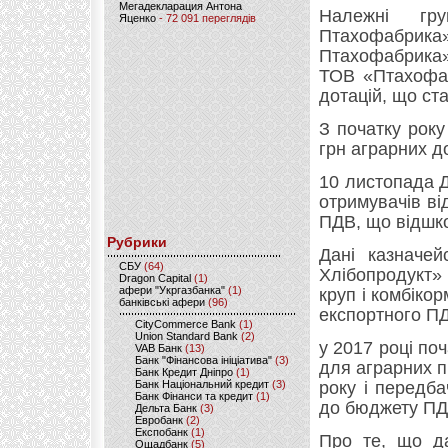
Мегадекларация Антона
Належні гр
Яценко
- 72 091 переглядів
Птахофабрика
Птахофабрика»
ТОВ «Птахофаб
дотацій, що ст
З початку рок
грн аграрних д
10 листопада 
отримувачів ві
ПДВ, що відшко
Рубрики
Дані казначей
CБУ
(64)
Хлібопродукт»
Dragon Capital
(1)
афери "Укргазбанка"
(1)
круп і комбіко
банківські афери
(96)
експортного ПД
CityCommerce Bank
(1)
Union Standard Bank
(2)
у 2017 році по
VAB Банк
(13)
Банк "Фінансова ініціатива"
(3)
для аграрних п
Банк Кредит Дніпро
(1)
Банк Національний кредит
(3)
року і передб
Банк Фінанси та кредит
(1)
до бюджету ПД
Дельта Банк
(3)
Евробанк
(2)
Експобанк
(1)
Про те, що д
Ощадбанк
(5)