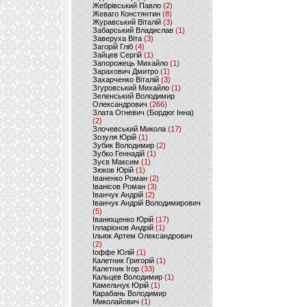
Жебрівський Павло
(2)
Жеваго Констянтин
(8)
Журавський Віталій
(3)
Забарський Владислав
(1)
Заверуха Віта
(3)
Загорій Гліб
(4)
Зайцев Сергій
(1)
Запорожець Михайло
(1)
Зарахович Дмитро
(1)
Захарченко Віталій
(3)
Згуровський Михайло
(1)
Зеленський Володимир
Олександрович
(266)
Злата Огневич (Бордюг Інна)
(2)
Злочевський Микола
(17)
Зозуля Юрій
(1)
Зубик Володимир
(2)
Зубко Геннадій
(1)
Зуєв Максим
(1)
Зюков Юрій
(1)
Іваненко Роман
(2)
Іванісов Роман
(3)
Іванчук Андрій
(2)
Іванчук Андрій Володимирович
(5)
Іванющенко Юрій
(17)
Ілларіонов Андрій
(1)
Ільюк Артем Олександрович
(2)
Іоффе Юлій
(1)
Калетник Григорій
(1)
Калетник Ігор
(33)
Кальцев Володимир
(1)
Камельчук Юрій
(1)
Карабань Володимир
Миколайович
(1)