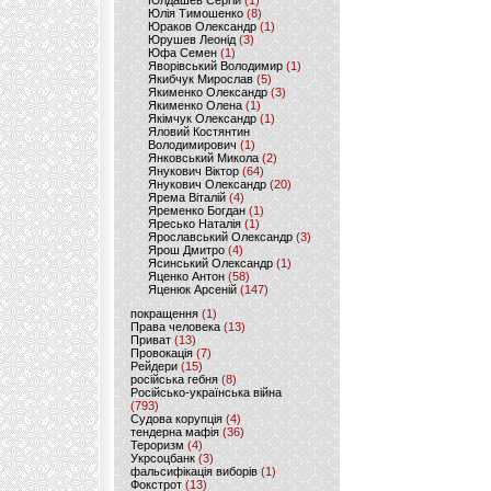
Юлдашев Сергій
(1)
Юлія Тимошенко
(8)
Юраков Олександр
(1)
Юрушев Леонід
(3)
Юфа Семен
(1)
Яворівський Володимир
(1)
Якибчук Мирослав
(5)
Якименко Олександр
(3)
Якименко Олена
(1)
Якімчук Олександр
(1)
Яловий Костянтин
Володимирович
(1)
Янковський Микола
(2)
Янукович Віктор
(64)
Янукович Олександр
(20)
Ярема Віталій
(4)
Яременко Богдан
(1)
Яресько Наталія
(1)
Ярославський Олександр
(3)
Ярош Дмитро
(4)
Ясинський Олександр
(1)
Яценко Антон
(58)
Яценюк Арсеній
(147)
покращення
(1)
Права человека
(13)
Приват
(13)
Провокація
(7)
Рейдери
(15)
російська гебня
(8)
Російсько-українська війна
(793)
Судова корупція
(4)
тендерна мафія
(36)
Тероризм
(4)
Укрсоцбанк
(3)
фальсифікація виборів
(1)
Фокстрот
(13)