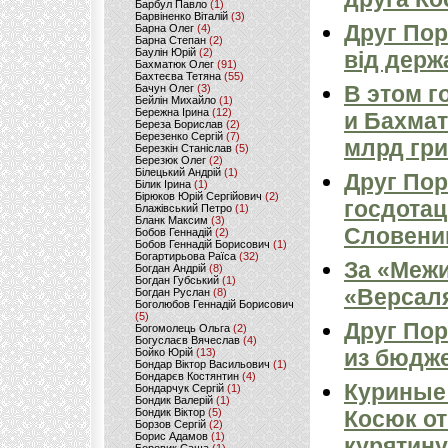
Барбул Павло
(1)
Барвіненко Віталій
(3)
Друг По
Барна Олег
(4)
Барна Степан
(2)
Баулін Юрій
(2)
від держ
Бахматюк Олег
(91)
Бахтеєва Тетяна
(55)
В этом 
Бачун Олег
(3)
Бейлін Михайло
(1)
Бережна Ірина
(12)
и Бахмат
Береза Борислав
(2)
Березенко Сергій
(7)
млрд гри
Березкін Станіслав
(5)
Березюк Олег
(2)
Білецький Андрій
(1)
Друг По
Білик Ірина
(1)
Бірюков Юрій Сергійович
(2)
госдотац
Блажівський Петро
(1)
Бланк Максим
(3)
Словени
Бобов Геннадій
(2)
Бобов Геннадій Борисович
(1)
Богартирьова Раїса
(32)
За «Межи
Богдан Андрій
(8)
Богдан Губський
(1)
«Версал
Богдан Руслан
(8)
Боголюбов Геннадій Борисович
(5)
Друг По
Богомолець Ольга
(2)
Богуслаєв Вячеслав
(4)
из бюдж
Бойко Юрій
(13)
Бондар Віктор Васильович
(1)
Бондарєв Костянтин
(4)
Куриные
Бондарчук Сергій
(1)
Бондик Валерій
(1)
Бондик Віктор
(5)
Косюк от
Борзов Сергiй
(2)
Борис Адамов
(1)
курятин