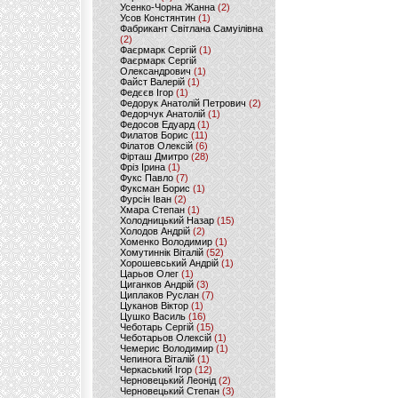
Усенко-Чорна Жанна
(2)
Усов Констянтин
(1)
Фабрикант Світлана Самуілівна
(2)
Фаєрмарк Сергій
(1)
Фаєрмарк Сергій
Олександрович
(1)
Файст Валерій
(1)
Федєєв Ігор
(1)
Федорук Анатолій Петрович
(2)
Федорчук Анатолій
(1)
Федосов Едуард
(1)
Филатов Борис
(11)
Філатов Олексій
(6)
Фірташ Дмитро
(28)
Фріз Ірина
(1)
Фукс Павло
(7)
Фуксман Борис
(1)
Фурсін Іван
(2)
Хмара Степан
(1)
Холодницький Назар
(15)
Холодов Андрій
(2)
Хоменко Володимир
(1)
Хомутиннік Віталій
(52)
Хорошевський Андрій
(1)
Царьов Олег
(1)
Циганков Андрій
(3)
Циплаков Руслан
(7)
Цуканов Віктор
(1)
Цушко Василь
(16)
Чеботарь Сергій
(15)
Чеботарьов Олексій
(1)
Чемерис Володимир
(1)
Чепинога Віталій
(1)
Черкаський Ігор
(12)
Черновецький Леонід
(2)
Черновецький Степан
(3)