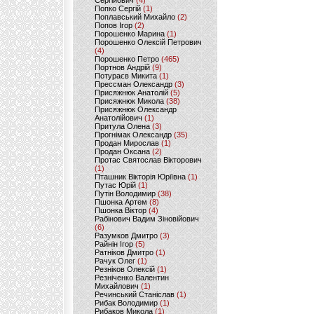
Сергійович
(4)
Попко Сергій
(1)
Поплавський Михайло
(2)
Попов Ігор
(2)
Порошенко Марина
(1)
Порошенко Олексій Петрович
(4)
Порошенко Петро
(465)
Портнов Андрій
(9)
Потураєв Микита
(1)
Прессман Олександр
(3)
Присяжнюк Анатолій
(5)
Присяжнюк Микола
(38)
Присяжнюк Олександр
Анатолійович
(1)
Притула Олена
(3)
Прогнімак Олександр
(35)
Продан Мирослав
(1)
Продан Оксана
(2)
Протас Святослав Вікторович
(1)
Пташник Вікторія Юріївна
(1)
Путас Юрій
(1)
Путін Володимир
(38)
Пшонка Артем
(8)
Пшонка Віктор
(4)
Рабінович Вадим Зіновійович
(6)
Разумков Дмитро
(3)
Райнін Ігор
(5)
Ратніков Дмитро
(1)
Рачук Олег
(1)
Резніков Олексій
(1)
Резніченко Валентин
Михайлович
(1)
Речинський Станіслав
(1)
Рибак Володимир
(1)
Рибаков Микола
(1)