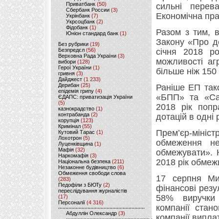
Приватбанк
(50)
сильні перева
Сбербанк России
(3)
Економічна пра
Укрінбанк
(7)
Укрсоцбанк
(2)
Фідобанк
(1)
Разом з тим, 
Юніон стандард банк
(1)
Закону «Про д
Без рубрики
(19)
Безпредєл
(56)
січня 2018 р
Верховна Рада України
(3)
можливості аг
вибори
(128)
Герої України
(1)
більше ніж 150 
гривня
(3)
Дайджест
(1 233)
Дерибан
(25)
Раніше ЕП так
епідемія грипу
(4)
«БПП» та «Са
ЄДАПС: приватизація України
(5)
2018 рік поп
казнокрадство
(1)
контрабанда
(2)
дотацій в одні 
корупція
(123)
Кримінал
(55)
Прем’єр-мініс
Кутовий Тарас
(1)
Лохотрон
(5)
обмеження не
Луценківщина
(1)
Мафія
(32)
обмежувати». К
Наркомафія
(3)
2018 рік обмеж
Національна безпека
(211)
Незаконне будівництво
(6)
Обмеження свободи слова
17 серпня Мир
(283)
Педофіли з БЮТу
(2)
фінансові резу
переслідування журналістів
58% виручки 
(17)
Персоналії
(4 316)
компанії стан
Абдуллін Олександр
(3)
компанії випла