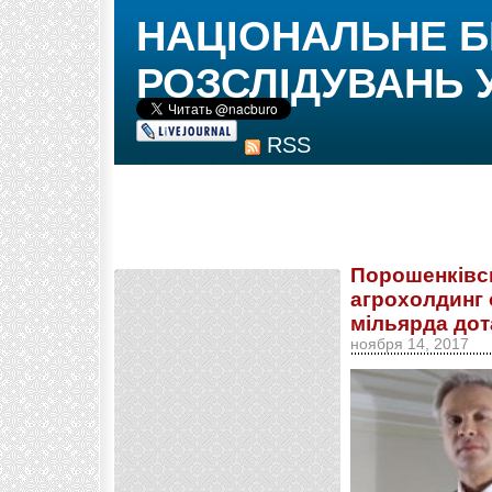
НАЦІОНАЛЬНЕ 
РОЗСЛІДУВАНЬ 
RSS
Порошенківсь
агрохолдинг 
мільярда дот
ноября 14, 2017