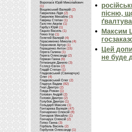
Воропаєв Юрій Миколайович
російськ
(1)
Вощевський Валерій
(2)
пісню, щ
Гаврилова Лідія
(2)
Гаврилюк Михайло
(3)
ґвалтува
Гавриш Степан
(1)
Галстян Авагім
(1)
Гарбуз Юрій
(1)
Максим 
Гацько Василь
(1)
Гекко Ігор
(1)
госзаказ
Гелетей Валерій
(4)
Герасименко Микола
(4)
Герасимов Артур
(1)
Цей допи
Геращенко Антон
(15)
Герега Галина
(1)
не буде 
Герега Олександр
(2)
Герман Ганна
(6)
Гетманцев Данило
(3)
Гєллєр Євген
(2)
Гладій Степан
(1)
Гладковський (Свинарчук)
Олег
(4)
Гладковський Олег
(2)
Гладчук Вадим
(82)
Гнап Дмитро
(2)
Говда Роман
(1)
Головач Андрій
(2)
Головін Дмитро
(2)
Голубов Дмитро
(1)
Гольдарб Максим
(1)
Гонтарева Валерія
(47)
Гончаренко Олексій
(8)
Гончаров Михайло
(1)
Гончарук Олексій
(2)
Гопко Ганна
(3)
Горбаль Василь
(2)
Горбунов Олександр
(1)