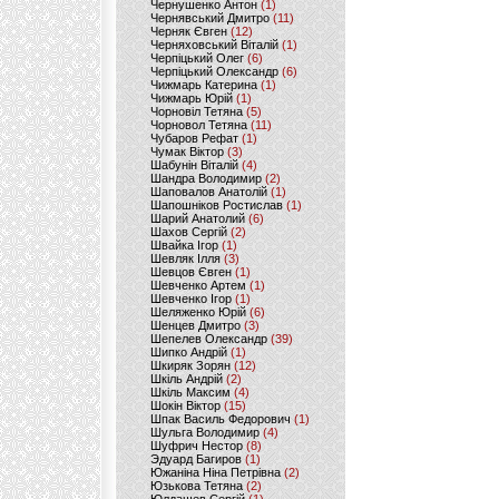
Чернушенко Антон
(1)
Чернявський Дмитро
(11)
Черняк Євген
(12)
Черняховський Віталій
(1)
Черпіцький Олег
(6)
Черпіцький Олександр
(6)
Чижмарь Катерина
(1)
Чижмарь Юрій
(1)
Чорновіл Тетяна
(5)
Чорновол Тетяна
(11)
Чубаров Рефат
(1)
Чумак Віктор
(3)
Шабунін Віталій
(4)
Шандра Володимир
(2)
Шаповалов Анатолій
(1)
Шапошніков Ростислав
(1)
Шарий Анатолий
(6)
Шахов Сергій
(2)
Швайка Ігор
(1)
Шевляк Ілля
(3)
Шевцов Євген
(1)
Шевченко Артем
(1)
Шевченко Ігор
(1)
Шеляженко Юрій
(6)
Шенцев Дмитро
(3)
Шепелев Олександр
(39)
Шипко Андрій
(1)
Шкиряк Зорян
(12)
Шкіль Андрій
(2)
Шкіль Максим
(4)
Шокін Віктор
(15)
Шпак Василь Федорович
(1)
Шульга Володимир
(4)
Шуфрич Нестор
(8)
Эдуард Багиров
(1)
Южаніна Ніна Петрівна
(2)
Юзькова Тетяна
(2)