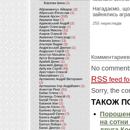
Борзова Ірина
(1)
Нагадаємо, щ
Абромавичус Айварас
(2)
Аброськін В’ячеслав
(1)
зайнялись агра
Аваков Арсен
(318)
Аврамов Іван
(7)
255 переглядів
Адамовський Андрій
(2)
Адаріч Олександр
(1)
Азаров Микола
(12)
Азаров Олексій
(9)
Акименко Олександр
(1)
Акімова Ірина
(13)
Альперін Вадим
(3)
Андрієвський Дмитро
(1)
Андрушко Сергій
(1)
Апостол Михайло
(1)
Комментариев
Ар'єв Володимир
(1)
Арабей Денис
(1)
Арахамія Давид
(1)
No comments
Арбузов Сергій
(44)
Арестович Олексій
Миколайович
(1)
RSS
feed fo
Артеменко Андрій Вікторович
(1)
Артюшенко Ігор Андрійович
(1)
Sorry, the co
Ахметов Рінат
(51)
Бабак Олена
(1)
Баганець Олексій
(6)
ТАКОЖ ПО
Багрій Петро
(3)
Баканов Іван
(2)
Бакулін Євген
(4)
Баленко Артур
(1)
Порошенк
Балицький Євген
(7)
Балога Андрій
(1)
на сотни
Балога Віктор
(4)
Балчун Войцех
(1)
Банас Дмитро
(1)
друга К