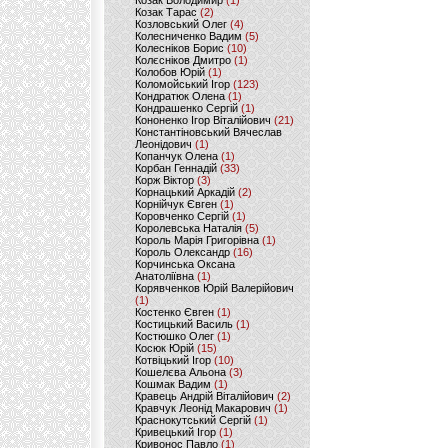
Козак Володимир
(1)
Козак Тарас
(2)
Козловський Олег
(4)
Колесниченко Вадим
(5)
Колесніков Борис
(10)
Колєсніков Дмитро
(1)
Колобов Юрій
(1)
Коломойський Ігор
(123)
Кондратюк Олена
(1)
Кондрашенко Сергій
(1)
Кононенко Ігор Віталійович
(21)
Константіновський Вячеслав
Леонідович
(1)
Копанчук Олена
(1)
Корбан Геннадій
(33)
Корж Віктор
(3)
Корнацький Аркадій
(2)
Корнійчук Євген
(1)
Коровченко Сергій
(1)
Королевська Наталія
(5)
Король Марія Григорівна
(1)
Король Олександр
(16)
Корчинська Оксана
Анатоліївна
(1)
Корявченков Юрій Валерійович
(1)
Костенко Євген
(1)
Костицький Василь
(1)
Костюшко Олег
(1)
Косюк Юрій
(15)
Котвіцький Ігор
(10)
Кошелєва Альона
(3)
Кошмак Вадим
(1)
Кравець Андрій Віталійович
(2)
Кравчук Леонід Макарович
(1)
Краснокутський Сергій
(1)
Кривецький Ігор
(1)
Кривонос Павло
(1)