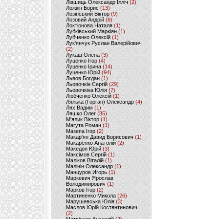
Лівшиць Олександр Ілліч
(2)
Ложкін Борис
(13)
Лозінський Віктор
(9)
Лозовий Андрій
(6)
Локтіонова Наталя
(1)
Лубківський Маркіян
(1)
Лубченко Олексій
(1)
Лук'янчук Руслан Валерійович
(2)
Лукаш Олена
(3)
Луценко Ігор
(4)
Луценко Ірина
(14)
Луценко Юрій
(94)
Львов Богдан
(1)
Льовочкін Сергій
(29)
Льовочкіна Юлія
(7)
Любченко Олексій
(1)
Лялька (Горган) Олександр
(4)
Лях Вадим
(1)
Ляшко Олег
(85)
М'ялик Віктор
(1)
Магута Роман
(1)
Мазепа Ігор
(2)
Макар'ян Давид Борисович
(1)
Макаренко Анатолій
(2)
Македон Юрій
(3)
Максімов Сергій
(1)
Маліков Віталій
(1)
Малінін Олександр
(1)
Манцуров Игорь
(1)
Маркевич Ярослав
Володимирович
(1)
Марков Ігор
(2)
Мартиненко Микола
(26)
Марушевська Юлія
(3)
Маслов Юрій Костянтинович
(2)