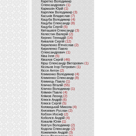
Каретко Володимир
Олександрович
(1)
Кармазін Юрій
(1)
Карплюк Володимир
(3)
Каськів Владислав
(7)
Кацуба Володимир
(4)
Кацуба Олександр
(8)
Кацуба Сергій
(5)
Квіташвілі Олександр
(3)
Келестин Валерій
(2)
Кернес Геннадій
(14)
Кивалов Сергій
(12)
Кириленко В’ячеслав
(2)
Кириленко Павло
Олександрович
(1)
Ківа Ілля
(5)
Ківалов Сергій
(46)
Кірш Олександр Вікторович
(1)
Кісільов Ігор Петрович
(1)
Кіссе Антон
(2)
Клименко Володимир
(4)
Клименко Олександр
(8)
Климець Павло
(1)
Кличко Віталій
(55)
Кличко Володимир
(1)
Клімкін Павло
(4)
Клімов Леонід
(2)
Клюєв Андрій
(6)
Клюєв Сергій
(5)
Княжицький Микола
(4)
Князевич Руслан
(2)
Кобзон Иосиф
(2)
Коболєв Андрій
(4)
Ковалів Юлія
(1)
Ковтун Володимир
(2)
Кодола Олександр
(2)
Кожемякін Андрій
(3)