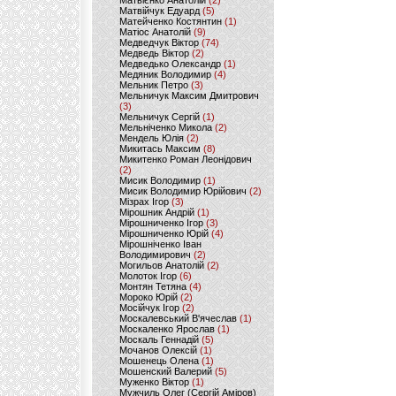
Матвієнко Анатолій
(2)
Матвійчук Едуард
(5)
Матейченко Костянтин
(1)
Матіос Анатолій
(9)
Медведчук Віктор
(74)
Медведь Віктор
(2)
Медведько Олександр
(1)
Медяник Володимир
(4)
Мельник Петро
(3)
Мельничук Максим Дмитрович
(3)
Мельничук Сергій
(1)
Мельніченко Микола
(2)
Мендель Юлія
(2)
Микитась Максим
(8)
Микитенко Роман Леонідович
(2)
Мисик Володимир
(1)
Мисик Володимир Юрійович
(2)
Мізрах Ігор
(3)
Мірошник Андрій
(1)
Мірошниченко Ігор
(3)
Мірошниченко Юрій
(4)
Мірошніченко Іван
Володимирович
(2)
Могильов Анатолій
(2)
Молоток Ігор
(6)
Монтян Тетяна
(4)
Мороко Юрій
(2)
Мосійчук Ігор
(2)
Москалевський В'ячеслав
(1)
Москаленко Ярослав
(1)
Москаль Геннадій
(5)
Мочанов Олексій
(1)
Мошенець Олена
(1)
Мошенский Валерий
(5)
Муженко Віктор
(1)
Мужчиль Олег (Сергій Аміров)