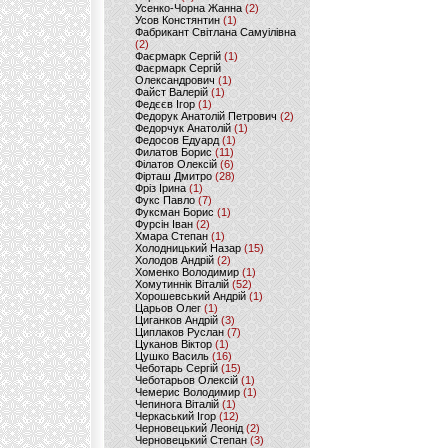
Усенко-Чорна Жанна
(2)
Усов Констянтин
(1)
Фабрикант Світлана Самуілівна
(2)
Фаєрмарк Сергій
(1)
Фаєрмарк Сергій
Олександрович
(1)
Файст Валерій
(1)
Федєєв Ігор
(1)
Федорук Анатолій Петрович
(2)
Федорчук Анатолій
(1)
Федосов Едуард
(1)
Филатов Борис
(11)
Філатов Олексій
(6)
Фірташ Дмитро
(28)
Фріз Ірина
(1)
Фукс Павло
(7)
Фуксман Борис
(1)
Фурсін Іван
(2)
Хмара Степан
(1)
Холодницький Назар
(15)
Холодов Андрій
(2)
Хоменко Володимир
(1)
Хомутиннік Віталій
(52)
Хорошевський Андрій
(1)
Царьов Олег
(1)
Циганков Андрій
(3)
Циплаков Руслан
(7)
Цуканов Віктор
(1)
Цушко Василь
(16)
Чеботарь Сергій
(15)
Чеботарьов Олексій
(1)
Чемерис Володимир
(1)
Чепинога Віталій
(1)
Черкаський Ігор
(12)
Черновецький Леонід
(2)
Черновецький Степан
(3)