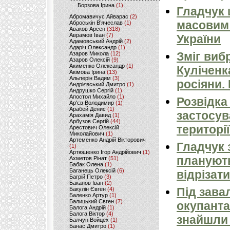
Борзова Ірина
(1)
Гладчук
Абромавичус Айварас
(2)
масовим
Аброськін В’ячеслав
(1)
Аваков Арсен
(318)
Аврамов Іван
(7)
України
Адамовський Андрій
(2)
Адаріч Олександр
(1)
Зміг виб
Азаров Микола
(12)
Азаров Олексій
(9)
Акименко Олександр
(1)
Куліченк
Акімова Ірина
(13)
Альперін Вадим
(3)
росіяни.
Андрієвський Дмитро
(1)
Андрушко Сергій
(1)
Апостол Михайло
(1)
Розвідка
Ар'єв Володимир
(1)
Арабей Денис
(1)
застосув
Арахамія Давид
(1)
Арбузов Сергій
(44)
території
Арестович Олексій
Миколайович
(1)
Артеменко Андрій Вікторович
Гладчук 
(1)
Артюшенко Ігор Андрійович
(1)
планують
Ахметов Рінат
(51)
Бабак Олена
(1)
Баганець Олексій
(6)
відрізати
Багрій Петро
(3)
Баканов Іван
(2)
Під зава
Бакулін Євген
(4)
Баленко Артур
(1)
Балицький Євген
(7)
окупанта
Балога Андрій
(1)
Балога Віктор
(4)
знайшли 
Балчун Войцех
(1)
Банас Дмитро
(1)