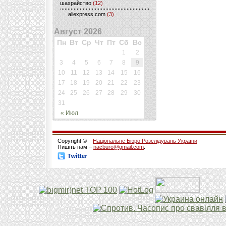
шахрайство
(12)
aliexpress.com
(3)
Август 2026
Пн
Вт
Ср
Чт
Пт
Сб
Вс
1
2
3
4
5
6
7
8
9
10
11
12
13
14
15
16
17
18
19
20
21
22
23
24
25
26
27
28
29
30
31
« Июл
Copyright © –
Національне Бюро Розслідувань України
Пишіть нам –
nacburo@gmail.com
.