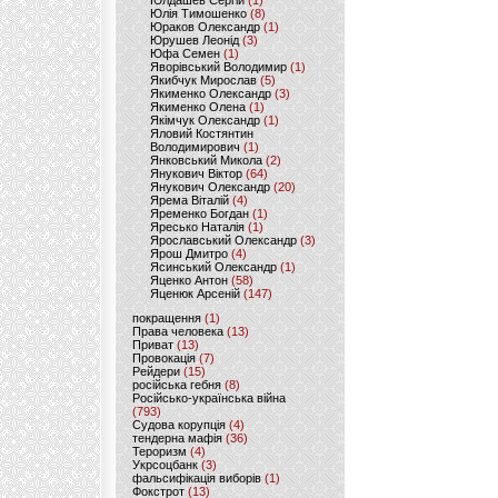
Юлдашев Сергій
(1)
Юлія Тимошенко
(8)
Юраков Олександр
(1)
Юрушев Леонід
(3)
Юфа Семен
(1)
Яворівський Володимир
(1)
Якибчук Мирослав
(5)
Якименко Олександр
(3)
Якименко Олена
(1)
Якімчук Олександр
(1)
Яловий Костянтин
Володимирович
(1)
Янковський Микола
(2)
Янукович Віктор
(64)
Янукович Олександр
(20)
Ярема Віталій
(4)
Яременко Богдан
(1)
Яресько Наталія
(1)
Ярославський Олександр
(3)
Ярош Дмитро
(4)
Ясинський Олександр
(1)
Яценко Антон
(58)
Яценюк Арсеній
(147)
покращення
(1)
Права человека
(13)
Приват
(13)
Провокація
(7)
Рейдери
(15)
російська гебня
(8)
Російсько-українська війна
(793)
Судова корупція
(4)
тендерна мафія
(36)
Тероризм
(4)
Укрсоцбанк
(3)
фальсифікація виборів
(1)
Фокстрот
(13)