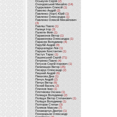
Осьмухін Сергій
(2)
Охендовський Михайло
(14)
Оцерклевич Олексій
(1)
Павелко Андрій
(2)
Павленко (Хорт) Юрій
(1)
Павленко Олександра
(1)
Павленко Олексій Михайлович
(3)
Павліш Павло
(1)
Палиця Ігор
(3)
Палютін Філіп
(1)
Парамонов Віктор
(1)
Парамонова Олександра
(1)
Парасюк Володимир
(4)
Парубій Андрій
(9)
Парцхаладзе Лев
(1)
Паршин Константин
(1)
Пастух Тарас
(1)
Пашинський Сергій
(71)
Петренко Павло
(4)
Петухов Сергій Ігорович
(1)
Пилипишин Віктор
(25)
Писарук Олександр
(2)
Пишний Андрій
(6)
Пімахова Діна
(1)
Пінчук Андрій
(2)
Пінчук Віктор
(6)
Пісний Василь
(2)
Плачков Іван
(1)
Плотнікова Оксана
(1)
Полищук Володимир
(2)
Поліщук Віктор Степанович
(1)
Поліщук Володимир
(1)
Полторак Степан
(3)
Поляков Максим
(7)
Понамарчук Дмитро
(1)
Пономарьов Олександр