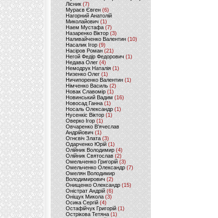
Лісник
(7)
Мураєв Євген
(6)
Нагорний Анатолій
Миколайович
(1)
Наем Мустафа
(7)
Назаренко Віктор
(3)
Наливайченко Валентин
(10)
Насалик Ігор
(9)
Насіров Роман
(21)
Негой Федір Федорович
(1)
Недава Олег
(4)
Немодрук Наталія
(1)
Низенко Олег
(1)
Ничипоренко Валентин
(1)
Німченко Василь
(2)
Новак Славомір
(1)
Новинський Вадим
(16)
Новосад Ганна
(1)
Носаль Олександр
(1)
Нусенкіс Віктор
(1)
Оверко Ігор
(1)
Овчаренко В'ячеслав
Андрійович
(1)
Огнєвіч Злата
(3)
Одарченко Юрій
(1)
Олійник Володимир
(4)
Олійник Святослав
(2)
Омельченко Григорій
(3)
Омельченко Олександр
(7)
Омелян Володимир
Володимирович
(2)
Онищенко Олександр
(15)
Оністрат Андрій
(6)
Оніщук Микола
(3)
Осика Сергій
(4)
Остафійчук Григорій
(1)
Острікова Тетяна
(1)