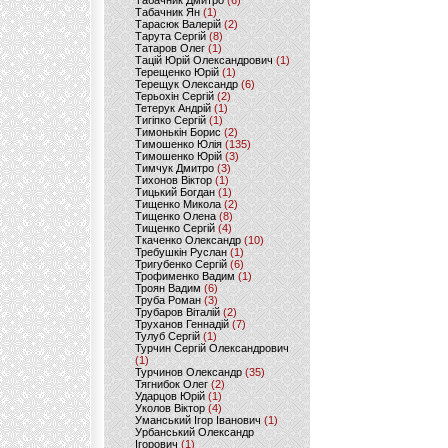
Табачник Дмитро
(6)
Табачник Ян
(1)
Тарасюк Валерій
(2)
Тарута Сергій
(8)
Татаров Олег
(1)
Тацій Юрій Олександрович
(1)
Терещенко Юрій
(1)
Терещук Олександр
(6)
Терьохін Сергій
(2)
Тетерук Андрій
(1)
Тигіпко Сергій
(1)
Тимонькін Борис
(2)
Тимошенко Юлія
(135)
Тимошенко Юрій
(3)
Тимчук Дмитро
(3)
Тихонов Віктор
(1)
Тицький Богдан
(1)
Тищенко Микола
(2)
Тищенко Олена
(8)
Тищенко Сергій
(4)
Ткаченко Олександр
(10)
Требушкін Руслан
(1)
Тригубенко Сергій
(6)
Трофименко Вадим
(1)
Троян Вадим
(6)
Труба Роман
(3)
Трубаров Віталій
(2)
Труханов Геннадій
(7)
Тулуб Сергій
(1)
Турчин Сергій Олександрович
(1)
Турчинов Олександр
(35)
Тягнибок Олег
(2)
Ударцов Юрій
(1)
Уколов Віктор
(4)
Уманський Ігор Іванович
(1)
Урбанський Олександр
Ігорович
(1)