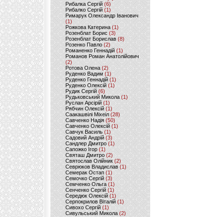
Рибалка Сергій
(6)
Рибалко Сергій
(1)
Римарук Олександр Іванович
(1)
Рожкова Катерина
(1)
Розенблат Борис
(3)
Розенблат Борислав
(8)
Розенко Павло
(2)
Романенко Геннадій
(1)
Романов Роман Анатолійович
(2)
Ротова Олена
(2)
Руденко Вадим
(1)
Руденко Геннадій
(1)
Руденко Олексій
(1)
Рудик Сергій
(6)
Рудьковський Микола
(1)
Руслан Арсірій
(1)
Рябчин Олексій
(1)
Саакашвілі Міхеіл
(28)
Савченко Надія
(50)
Савченко Олексій
(1)
Савчук Василь
(1)
Садовий Андрій
(3)
Сандлер Дмитро
(1)
Сапожко Ігор
(1)
Святаш Дмитро
(2)
Святослав Олійник
(2)
Севрюков Владислав
(1)
Семерак Остап
(1)
Семочко Сергій
(3)
Семченко Ольга
(1)
Сенченко Сергій
(1)
Середюк Олексій
(1)
Серпокрилов Віталій
(1)
Сивохо Сергій
(1)
Сивульський Микола
(2)