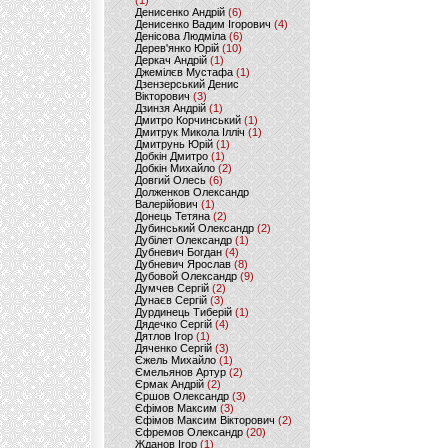
(1)
Денисенко Андрій
(6)
Денисенко Вадим Ігорович
(4)
Денісова Людміла
(6)
Дерев'янко Юрій
(10)
Деркач Андрій
(1)
Джемілєв Мустафа
(1)
Дзензерський Денис
Вікторович
(3)
Дзинзя Андрій
(1)
Дмитро Корчинський
(1)
Дмитрук Микола Ілліч
(1)
Дмитрунь Юрій
(1)
Добкін Дмитро
(1)
Добкін Михайло
(2)
Довгий Олесь
(6)
Долженков Олександр
Валерійович
(1)
Донець Тетяна
(2)
Дубинський Олександр
(2)
Дубілет Олександр
(1)
Дубневич Богдан
(4)
Дубневич Ярослав
(8)
Дубовой Олександр
(9)
Думчев Сергій
(2)
Дунаєв Сергій
(3)
Дурдинець Тиберій
(1)
Дядечко Сергій
(4)
Дятлов Ігор
(1)
Дяченко Сергій
(3)
Єжель Михайло
(1)
Ємельянов Артур
(2)
Єрмак Андрій
(2)
Єршов Олександр
(3)
Єфімов Максим
(3)
Єфімов Максим Вікторович
(2)
Єфремов Олександр
(20)
Жданов Ігор
(1)