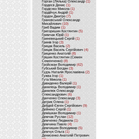
Горган (Лялька) Олександр
(1)
Гордеєв Денис
(1)
Гордієнко Микола
(1)
Гордійчук Андрій
(1)
Гордон Дмитро
(7)
Грановський Олександр
Михайлович
(10)
Гриб Вадим
(1)
Григоришин Костянтин
(5)
Гримчак Юрій
(1)
Гриневецький Сергій
(1)
Гринів Ігор
(3)
Грицак Василь
(2)
Грицак Василь Сергійович
(4)
Гриценко Анатолій
(8)
Грішин Костянтин (Семен
Семенченко)
(8)
Гройсман Володимир
(62)
Губський Богдан
(3)
Гудзь Наталія Ярославівна
(2)
Гужва Ігор
(1)
Гута Микола
(1)
Давиденко Валерій
(1)
Данилець Володимир
(1)
Данилюк Олександр
Олександрович
(6)
Данченко Олександр
(3)
Дегрик Олена
(1)
Дейдей Євген Сергійович
(9)
Дейнеко Сергій
(1)
Демішкан Володимир
(1)
Демчак Руслан
(12)
Демченко Людмила
(1)
Демчина Павло
(4)
Демчишин Володимир
(5)
Демчук Ольга
(1)
Денисенко Анатолій Петрович