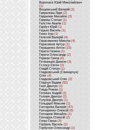
Воропаєв Юрій Миколайович
(1)
Вощевський Валерій
(2)
Гаврилова Лідія
(2)
Гаврилюк Михайло
(3)
Гавриш Степан
(1)
Галстян Авагім
(1)
Гарбуз Юрій
(1)
Гацько Василь
(1)
Гекко Ігор
(1)
Гелетей Валерій
(4)
Герасименко Микола
(4)
Герасимов Артур
(1)
Геращенко Антон
(15)
Герега Галина
(1)
Герега Олександр
(2)
Герман Ганна
(6)
Гетманцев Данило
(3)
Гєллєр Євген
(2)
Гладій Степан
(1)
Гладковський (Свинарчук)
Олег
(4)
Гладковський Олег
(2)
Гладчук Вадим
(82)
Гнап Дмитро
(2)
Говда Роман
(1)
Головач Андрій
(2)
Головін Дмитро
(2)
Голубов Дмитро
(1)
Гольдарб Максим
(1)
Гонтарева Валерія
(47)
Гончаренко Олексій
(8)
Гончаров Михайло
(1)
Гончарук Олексій
(2)
Гопко Ганна
(3)
Горбаль Василь
(2)
Горбунов Олександр
(1)