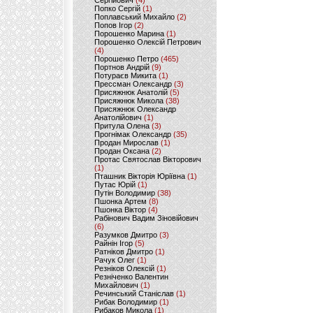
Сергійович
(4)
Попко Сергій
(1)
Поплавський Михайло
(2)
Попов Ігор
(2)
Порошенко Марина
(1)
Порошенко Олексій Петрович
(4)
Порошенко Петро
(465)
Портнов Андрій
(9)
Потураєв Микита
(1)
Прессман Олександр
(3)
Присяжнюк Анатолій
(5)
Присяжнюк Микола
(38)
Присяжнюк Олександр
Анатолійович
(1)
Притула Олена
(3)
Прогнімак Олександр
(35)
Продан Мирослав
(1)
Продан Оксана
(2)
Протас Святослав Вікторович
(1)
Пташник Вікторія Юріївна
(1)
Путас Юрій
(1)
Путін Володимир
(38)
Пшонка Артем
(8)
Пшонка Віктор
(4)
Рабінович Вадим Зіновійович
(6)
Разумков Дмитро
(3)
Райнін Ігор
(5)
Ратніков Дмитро
(1)
Рачук Олег
(1)
Резніков Олексій
(1)
Резніченко Валентин
Михайлович
(1)
Речинський Станіслав
(1)
Рибак Володимир
(1)
Рибаков Микола
(1)