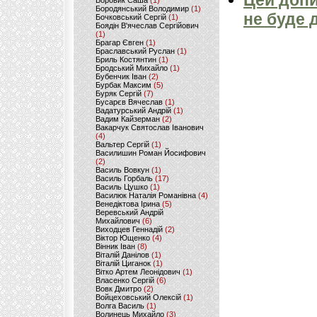
Цей допи
Боровик Саша
(1)
Бородянський Володимир
(1)
не буде 
Бочковський Сергій
(1)
Боядін В'ячеслав Сергійович
(1)
Брагар Євген
(1)
Браславський Руслан
(1)
Бриль Костянтин
(1)
Бродський Михайло
(1)
Бубенчик Іван
(2)
Бурбак Максим
(5)
Буряк Сергій
(7)
Бусарєв Вячеслав
(1)
Вадатурський Андрій
(1)
Вадим Кайзерман
(2)
Вакарчук Святослав Іванович
(4)
Вальтер Сергій
(1)
Василишин Роман Йосифович
(2)
Василь Вовкун
(1)
Василь Горбаль
(17)
Василь Цушко
(1)
Василюк Наталія Романівна
(4)
Венедіктова Ірина
(5)
Веревський Андрій
Михайлович
(6)
Виходцев Геннадій
(2)
Віктор Ющенко
(4)
Вінник Іван
(8)
Віталій Данілов
(1)
Віталій Циганок
(1)
Вітко Артем Леонідович
(1)
Власенко Сергій
(6)
Вовк Дмитро
(2)
Войцеховський Олексій
(1)
Волга Василь
(1)
Волинець Михайло
(3)