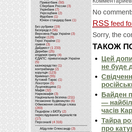
Комментариев
Приватбанк
(50)
Сбербанк России
(3)
Укрінбанк
(7)
No comments
Укрсоцбанк
(2)
Фідобанк
(1)
Юніон стандард банк
(1)
RSS
feed fo
Без рубрики
(19)
Безпредєл
(56)
Sorry, the co
Верховна Рада України
(3)
вибори
(128)
Герої України
(1)
ТАКОЖ ПО
гривня
(3)
Дайджест
(1 233)
Дерибан
(25)
епідемія грипу
(4)
Цей допи
ЄДАПС: приватизація України
(5)
не буде 
казнокрадство
(1)
контрабанда
(2)
корупція
(123)
Свідченн
Кримінал
(55)
Кутовий Тарас
(1)
російськ
Лохотрон
(5)
Луценківщина
(1)
Мафія
(32)
Байден п
Наркомафія
(3)
Національна безпека
(211)
— найбіл
Незаконне будівництво
(6)
Обмеження свободи слова
(283)
часів Ка
Педофіли з БЮТу
(2)
переслідування журналістів
(17)
Тайра ро
Персоналії
(4 316)
про кату
Абдуллін Олександр
(3)