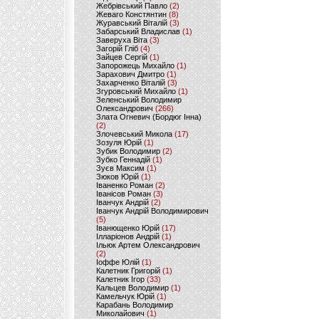
Жебрівський Павло
(2)
Жеваго Констянтин
(8)
Журавський Віталій
(3)
Забарський Владислав
(1)
Заверуха Віта
(3)
Загорій Гліб
(4)
Зайцев Сергій
(1)
Запорожець Михайло
(1)
Зарахович Дмитро
(1)
Захарченко Віталій
(3)
Згуровський Михайло
(1)
Зеленський Володимир
Олександрович
(266)
Злата Огневич (Бордюг Інна)
(2)
Злочевський Микола
(17)
Зозуля Юрій
(1)
Зубик Володимир
(2)
Зубко Геннадій
(1)
Зуєв Максим
(1)
Зюков Юрій
(1)
Іваненко Роман
(2)
Іванісов Роман
(3)
Іванчук Андрій
(2)
Іванчук Андрій Володимирович
(5)
Іванющенко Юрій
(17)
Ілларіонов Андрій
(1)
Ільюк Артем Олександрович
(2)
Іоффе Юлій
(1)
Калетник Григорій
(1)
Калетник Ігор
(33)
Кальцев Володимир
(1)
Камельчук Юрій
(1)
Карабань Володимир
Миколайович
(1)