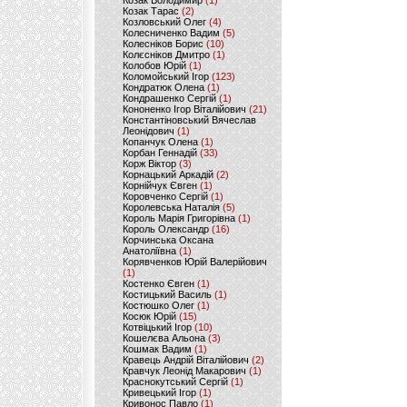
Козак Володимир
(1)
Козак Тарас
(2)
Козловський Олег
(4)
Колесниченко Вадим
(5)
Колесніков Борис
(10)
Колєсніков Дмитро
(1)
Колобов Юрій
(1)
Коломойський Ігор
(123)
Кондратюк Олена
(1)
Кондрашенко Сергій
(1)
Кононенко Ігор Віталійович
(21)
Константіновський Вячеслав
Леонідович
(1)
Копанчук Олена
(1)
Корбан Геннадій
(33)
Корж Віктор
(3)
Корнацький Аркадій
(2)
Корнійчук Євген
(1)
Коровченко Сергій
(1)
Королевська Наталія
(5)
Король Марія Григорівна
(1)
Король Олександр
(16)
Корчинська Оксана
Анатоліївна
(1)
Корявченков Юрій Валерійович
(1)
Костенко Євген
(1)
Костицький Василь
(1)
Костюшко Олег
(1)
Косюк Юрій
(15)
Котвіцький Ігор
(10)
Кошелєва Альона
(3)
Кошмак Вадим
(1)
Кравець Андрій Віталійович
(2)
Кравчук Леонід Макарович
(1)
Краснокутський Сергій
(1)
Кривецький Ігор
(1)
Кривонос Павло
(1)