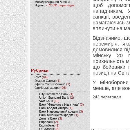
Мегадекларация Антона
щоб допомогт
Яценко
- 72 091 переглядів
нападникам. 
санкції, введе
намагаючись зл
вплинути на май
Відзначимо, щ
перемир’я, як
домовилися під
Мінську 20 
прихильність м
що бойовики п
Рубрики
позиції на Світ
CБУ
(64)
Dragon Capital
(1)
У Міноборони
афери "Укргазбанка"
(1)
менше, але во
банківські афери
(96)
CityCommerce Bank
(1)
243 переглядів
Union Standard Bank
(2)
VAB Банк
(13)
Банк "Фінансова ініціатива"
(3)
Банк Кредит Дніпро
(1)
Банк Національний кредит
(3)
Банк Фінанси та кредит
(1)
Дельта Банк
(3)
Евробанк
(2)
Експобанк
(1)
Ощадбанк
(5)