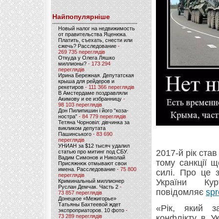
Найпопулярніше
Новый налог на недвижимость
от правительства Яценюка.
Платить, съехать, снести или
сжечь? Расследование
-
269 735 переглядів
Откуда у Олега Ляшко
миллионы?
- 173 294
переглядів
Ирина Бережная. Депутатская
крыша для рейдеров и
рекетиров
- 111 366 переглядів
В Амстердаме поздравляли
Акимову и ее избранницу
-
98 103 переглядів
Дон Пилипишин і його “коза-
ностра”
- 84 779 переглядів
Тетяна Чорновіл: дівчинка за
викликом депутата
Пашинського
- 83 690
переглядів
УНИАН за $12 тысяч удалил
2017-й рік ста
статью про митинг под СБУ.
Вадим Симонов и Николай
тому санкції 
Присяжнюк отмывают свои
имена. Расследование
- 75 800
силі. Про це 
переглядів
України К
Криминальный миллионер
Руслан Демчак. Часть 2
-
повідомляє
spr
73 857 переглядів
Донецкое «Межигорье»
Татьяны Бахтеевой ждет
«Рік, який з
экспроприаторов. 10 фото
-
73 289 переглядів
конфлікту в У