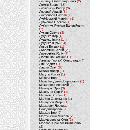
Лівшиць Олександр Ілліч
(2)
Ложкін Борис
(13)
Лозінський Віктор
(9)
Лозовий Андрій
(6)
Локтіонова Наталя
(1)
Лубківський Маркіян
(1)
Лубченко Олексій
(1)
Лук'янчук Руслан Валерійович
(2)
Лукаш Олена
(3)
Луценко Ігор
(4)
Луценко Ірина
(14)
Луценко Юрій
(94)
Львов Богдан
(1)
Льовочкін Сергій
(29)
Льовочкіна Юлія
(7)
Любченко Олексій
(1)
Лялька (Горган) Олександр
(4)
Лях Вадим
(1)
Ляшко Олег
(85)
М'ялик Віктор
(1)
Магута Роман
(1)
Мазепа Ігор
(2)
Макар'ян Давид Борисович
(1)
Макаренко Анатолій
(2)
Македон Юрій
(3)
Максімов Сергій
(1)
Маліков Віталій
(1)
Малінін Олександр
(1)
Манцуров Игорь
(1)
Маркевич Ярослав
Володимирович
(1)
Марков Ігор
(2)
Мартиненко Микола
(26)
Марушевська Юлія
(3)
Маслов Юрій Костянтинович
(2)