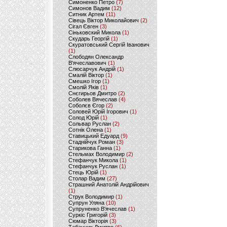
Симоненко Петро
(7)
Симонов Вадим
(12)
Ситник Артем
(11)
Сівець Віктор Миколайович
(2)
Сігал Євген
(3)
Сіньковский Микола
(1)
Скударь Георгій
(1)
Скуратовський Сергій Іванович
(1)
Слободян Олександр
В'ячеславович
(1)
Слюсарчук Андрій
(1)
Смалій Віктор
(1)
Смешко Ігор
(1)
Смолій Яків
(1)
Снєгирьов Дмитро
(2)
Соболев Вячеслав
(4)
Соболєв Єгор
(2)
Соловей Юрій Ігорович
(1)
Солод Юрій
(1)
Сольвар Руслан
(2)
Сотнік Олена
(1)
Ставицький Едуард
(9)
Стаднійчук Роман
(3)
Старикова Ганна
(1)
Стельмах Володимир
(2)
Стефанчук Микола
(1)
Стефанчук Руслан
(1)
Стець Юрій
(1)
Столар Вадим
(27)
Страшний Анатолій Андрійович
(1)
Струк Володимир
(1)
Супрун Уляна
(10)
Супруненко В'ячеслав
(1)
Суркіс Григорій
(3)
Сюмар Вікторія
(3)