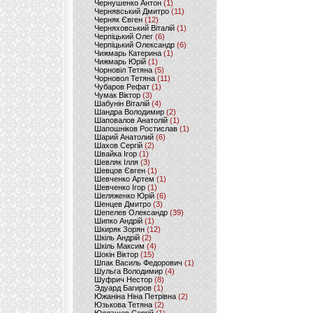
Чернушенко Антон
(1)
Чернявський Дмитро
(11)
Черняк Євген
(12)
Черняховський Віталій
(1)
Черпіцький Олег
(6)
Черпіцький Олександр
(6)
Чижмарь Катерина
(1)
Чижмарь Юрій
(1)
Чорновіл Тетяна
(5)
Чорновол Тетяна
(11)
Чубаров Рефат
(1)
Чумак Віктор
(3)
Шабунін Віталій
(4)
Шандра Володимир
(2)
Шаповалов Анатолій
(1)
Шапошніков Ростислав
(1)
Шарий Анатолий
(6)
Шахов Сергій
(2)
Швайка Ігор
(1)
Шевляк Ілля
(3)
Шевцов Євген
(1)
Шевченко Артем
(1)
Шевченко Ігор
(1)
Шеляженко Юрій
(6)
Шенцев Дмитро
(3)
Шепелев Олександр
(39)
Шипко Андрій
(1)
Шкиряк Зорян
(12)
Шкіль Андрій
(2)
Шкіль Максим
(4)
Шокін Віктор
(15)
Шпак Василь Федорович
(1)
Шульга Володимир
(4)
Шуфрич Нестор
(8)
Эдуард Багиров
(1)
Южаніна Ніна Петрівна
(2)
Юзькова Тетяна
(2)