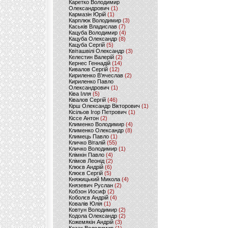
Каретко Володимир
Олександрович
(1)
Кармазін Юрій
(1)
Карплюк Володимир
(3)
Каськів Владислав
(7)
Кацуба Володимир
(4)
Кацуба Олександр
(8)
Кацуба Сергій
(5)
Квіташвілі Олександр
(3)
Келестин Валерій
(2)
Кернес Геннадій
(14)
Кивалов Сергій
(12)
Кириленко В’ячеслав
(2)
Кириленко Павло
Олександрович
(1)
Ківа Ілля
(5)
Ківалов Сергій
(46)
Кірш Олександр Вікторович
(1)
Кісільов Ігор Петрович
(1)
Кіссе Антон
(2)
Клименко Володимир
(4)
Клименко Олександр
(8)
Климець Павло
(1)
Кличко Віталій
(55)
Кличко Володимир
(1)
Клімкін Павло
(4)
Клімов Леонід
(2)
Клюєв Андрій
(6)
Клюєв Сергій
(5)
Княжицький Микола
(4)
Князевич Руслан
(2)
Кобзон Иосиф
(2)
Коболєв Андрій
(4)
Ковалів Юлія
(1)
Ковтун Володимир
(2)
Кодола Олександр
(2)
Кожемякін Андрій
(3)