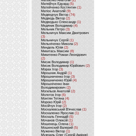
Матвієнко Анатолій
(2)
Матвійчук Едуард
(5)
Матейченко Костянтин
(1)
Матіос Анатолій
(9)
Медведчук Віктор
(74)
Медведь Віктор
(2)
Медведько Олександр
(1)
Медяник Володимир
(4)
Мельник Петро
(3)
Мельничук Максим Дмитрович
(3)
Мельничук Сергій
(1)
Мельніченко Микола
(2)
Мендель Юлія
(2)
Микитась Максим
(8)
Микитенко Роман Леонідович
(2)
Мисик Володимир
(1)
Мисик Володимир Юрійович
(2)
Мізрах Ігор
(3)
Мірошник Андрій
(1)
Мірошниченко Ігор
(3)
Мірошниченко Юрій
(4)
Мірошніченко Іван
Володимирович
(2)
Могильов Анатолій
(2)
Молоток Ігор
(6)
Монтян Тетяна
(4)
Мороко Юрій
(2)
Мосійчук Ігор
(2)
Москалевський В'ячеслав
(1)
Москаленко Ярослав
(1)
Москаль Геннадій
(5)
Мочанов Олексій
(1)
Мошенець Олена
(1)
Мошенский Валерий
(5)
Муженко Віктор
(1)
Мужчиль Олег (Сергій Аміров)