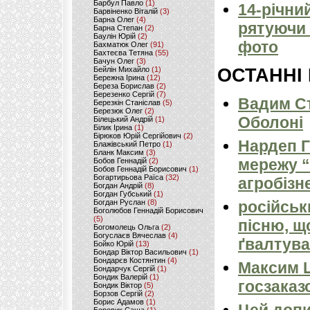
Барбул Павло
(1)
14-річни
Барвіненко Віталій
(3)
Барна Олег
(4)
рятуючи 
Барна Степан
(2)
Баулін Юрій
(2)
фото
Бахматюк Олег
(91)
Бахтеєва Тетяна
(55)
Бачун Олег
(3)
Бейлін Михайло
(1)
ОСТАННІ
Бережна Ірина
(12)
Береза Борислав
(2)
Березенко Сергій
(7)
Вадим Ст
Березкін Станіслав
(5)
Березюк Олег
(2)
Оболоні
Білецький Андрій
(1)
Білик Ірина
(1)
Бірюков Юрій Сергійович
(2)
Нардеп 
Блажівський Петро
(1)
Бланк Максим
(3)
мережу “
Бобов Геннадій
(2)
Бобов Геннадій Борисович
(1)
Богартирьова Раїса
(32)
агробізн
Богдан Андрій
(8)
Богдан Губський
(1)
Богдан Руслан
(8)
російськ
Боголюбов Геннадій Борисович
(5)
пісню, щ
Богомолець Ольга
(2)
Богуслаєв Вячеслав
(4)
ґвалтува
Бойко Юрій
(13)
Бондар Віктор Васильович
(1)
Бондарєв Костянтин
(4)
Максим 
Бондарчук Сергій
(1)
Бондик Валерій
(1)
госзаказ
Бондик Віктор
(5)
Борзов Сергiй
(2)
Борис Адамов
(1)