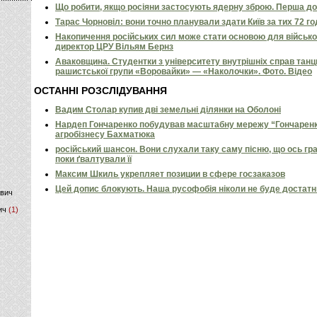
Що робити, якщо росіяни застосують ядерну зброю. Перша д
Тарас Чорновіл: вони точно планували здати Київ за тих 72 г
)
Накопичення російських сил може стати основою для військов
директор ЦРУ Вільям Бернз
Аваковщина. Студентки з університету внутрішніх справ тан
рашистської групи «Воровайки» — «Наколочки». Фото. Відео
ОСТАННІ РОЗСЛІДУВАННЯ
Вадим Столар купив дві земельні ділянки на Оболоні
Нардеп Гончаренко побудував масштабну мережу “Гончаренко
агробізнесу Бахматюка
російський шансон. Вони слухали таку саму пісню, що ось гр
поки ґвалтували її
Максим Шкиль укрепляет позиции в сфере госзаказов
Цей допис блокують. Наша русофобія ніколи не буде достат
ович
ич
(1)