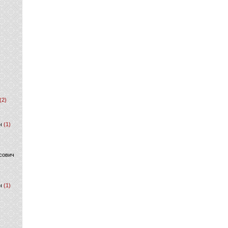
(2)
ч
(1)
сович
ч
(1)