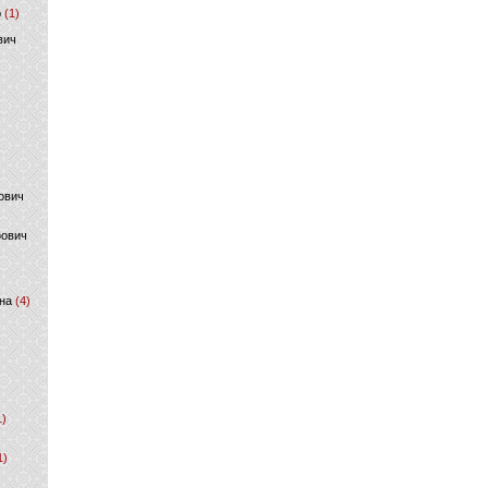
р
(1)
вич
ович
фович
на
(4)
1)
1)