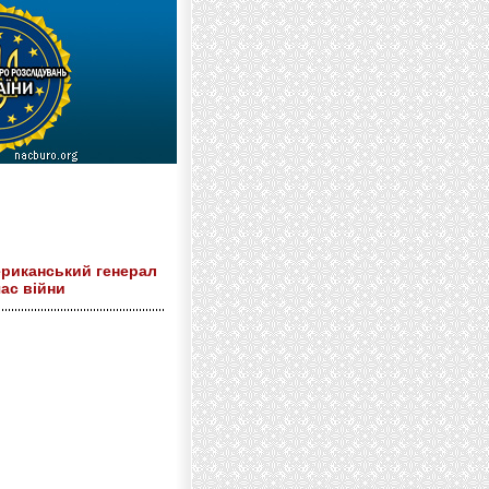
ериканський генерал
ас війни