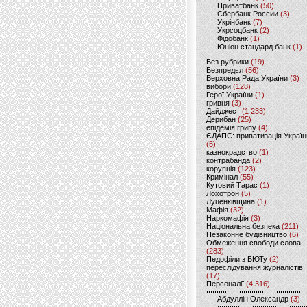
Приватбанк
(50)
Сбербанк России
(3)
Укрінбанк
(7)
Укрсоцбанк
(2)
Фідобанк
(1)
Юніон стандард банк
(1)
Без рубрики
(19)
Безпредєл
(56)
Верховна Рада України
(3)
вибори
(128)
Герої України
(1)
гривня
(3)
Дайджест
(1 233)
Дерибан
(25)
епідемія грипу
(4)
ЄДАПС: приватизація Україн
(5)
казнокрадство
(1)
контрабанда
(2)
корупція
(123)
Кримінал
(55)
Кутовий Тарас
(1)
Лохотрон
(5)
Луценківщина
(1)
Мафія
(32)
Наркомафія
(3)
Національна безпека
(211)
Незаконне будівництво
(6)
Обмеження свободи слова
(283)
Педофіли з БЮТу
(2)
переслідування журналістів
(17)
Персоналії
(4 316)
Абдуллін Олександр
(3)