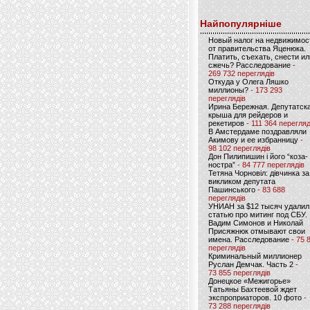
Найпопулярніше
Новый налог на недвижимос
от правительства Яценюка.
Платить, съехать, снести ил
сжечь? Расследование
-
269 732 переглядів
Откуда у Олега Ляшко
миллионы?
- 173 293
переглядів
Ирина Бережная. Депутатск
крыша для рейдеров и
рекетиров
- 111 364 перегляд
В Амстердаме поздравляли
Акимову и ее избранницу
-
98 102 переглядів
Дон Пилипишин і його “коза-
ностра”
- 84 777 переглядів
Тетяна Чорновіл: дівчинка за
викликом депутата
Пашинського
- 83 688
переглядів
УНИАН за $12 тысяч удалил
статью про митинг под СБУ.
Вадим Симонов и Николай
Присяжнюк отмывают свои
имена. Расследование
- 75 
переглядів
Криминальный миллионер
Руслан Демчак. Часть 2
-
73 855 переглядів
Донецкое «Межигорье»
Татьяны Бахтеевой ждет
экспроприаторов. 10 фото
-
73 288 переглядів