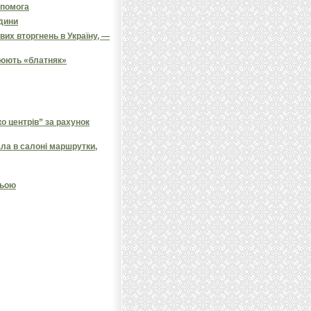
опомога
одини
их вторгнень в Україну, —
цюють «блатняк»
 центрів” за рахунок
ала в салоні маршрутки,
ньою