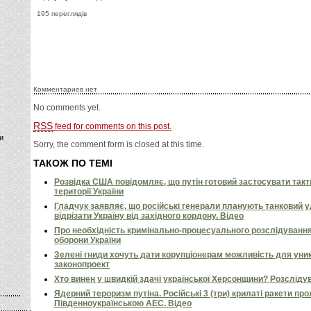
195 переглядів
Комментариев нет
No comments yet.
RSS
feed for comments on this post.
и
Sorry, the comment form is closed at this time.
ТАКОЖ ПО ТЕМІ
Розвідка США повідомляє, що путін готовий застосувати так
території України
Гладчук заявляє, що російські генерали планують танковий у
відрізати Україну від західного кордону. Відео
Про необхідність кримінально-процесуального розслідування
оборони України
Зелені гниди хочуть дати корупціонерам можливість для уни
законопроект
Хто винен у швидкій здачі української Херсонщини? Розсліду
Ядерний тероризм путіна. Російські 3 (три) крилаті ракети пр
Південноукраїнською АЕС. Відео