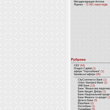
Мегадекларация Антона
Яценко
- 72 091 переглядів
Рубрики
CБУ
(64)
Dragon Capital
(1)
афери "Укргазбанка"
(1)
банківські афери
(96)
CityCommerce Bank
(1)
Union Standard Bank
(2)
VAB Банк
(13)
Банк "Фінансова ініціатив
Банк Кредит Дніпро
(1)
Банк Національний креди
Банк Фінанси та кредит
(1
Дельта Банк
(3)
Евробанк
(2)
Експобанк
(1)
Ощадбанк
(5)