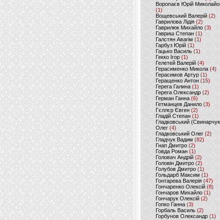
Воропаєв Юрій Миколайо
(1)
Вощевський Валерій
(2)
Гаврилова Лідія
(2)
Гаврилюк Михайло
(3)
Гавриш Степан
(1)
Галстян Авагім
(1)
Гарбуз Юрій
(1)
Гацько Василь
(1)
Гекко Ігор
(1)
Гелетей Валерій
(4)
Герасименко Микола
(4)
Герасимов Артур
(1)
Геращенко Антон
(15)
Герега Галина
(1)
Герега Олександр
(2)
Герман Ганна
(6)
Гетманцев Данило
(3)
Гєллєр Євген
(2)
Гладій Степан
(1)
Гладковський (Свинарчук
Олег
(4)
Гладковський Олег
(2)
Гладчук Вадим
(82)
Гнап Дмитро
(2)
Говда Роман
(1)
Головач Андрій
(2)
Головін Дмитро
(2)
Голубов Дмитро
(1)
Гольдарб Максим
(1)
Гонтарева Валерія
(47)
Гончаренко Олексій
(8)
Гончаров Михайло
(1)
Гончарук Олексій
(2)
Гопко Ганна
(3)
Горбаль Василь
(2)
Горбунов Олександр
(1)