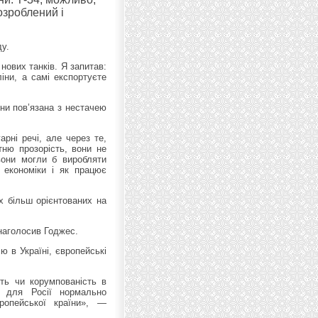
озроблений і
ду.
нових танків. Я запитав:
ни, а самі експортуєте
їни пов’язана з нестачею
рні речі, але через те,
тню прозорість, вони не
вони могли б виробляти
 економіки і як працює
х більш орієнтованих на
 наголосив Годжес.
 в Україні, європейські
ть чи корумпованість в
 для Росії нормально
ропейської країни», —