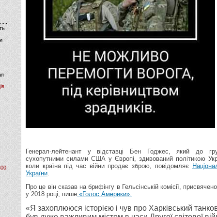
ть
и
ая
ів
Генерал-лейтенант у відставці Бен Годжес, який до гр
сухопутними силами США у Європі, здивований політикою Укр
коли країна під час війни продає зброю, повідомляє
Націона
800
України
.
Про це він сказав на брифінгу в Гельсінській комісії, присвячен
у 2018 році, пише
«Голос Америки».
«Я захоплююся історією і чув про Харківський танко
був дуже важливим містом в часи Другої світової вій