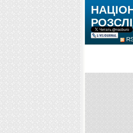
НАЦІО
РОЗСЛІ
R