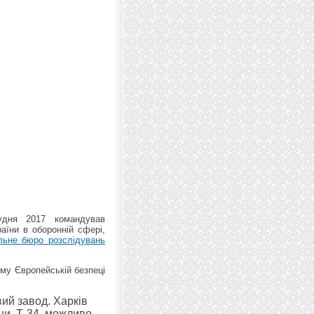
удня 2017 командував
аїни в оборонній сфері,
льне бюро розслідувань
ому Європейській безпеці
вий завод. Харків
ни. Т-34, можливо,