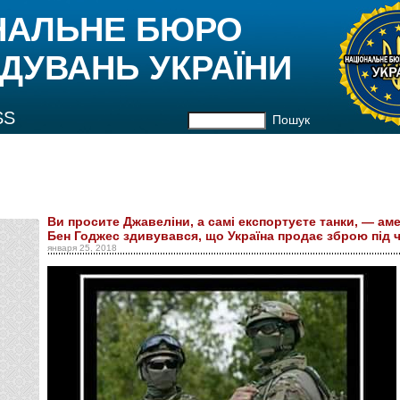
НАЛЬНЕ БЮРО
ДУВАНЬ УКРАЇНИ
SS
Пошук
Ви просите Джавеліни, а самі експортуєте танки, — ам
Бен Годжес здивувався, що Україна продає зброю під ч
января 25, 2018