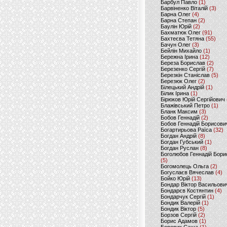
Барбул Павло
(1)
Барвіненко Віталій
(3)
Барна Олег
(4)
Барна Степан
(2)
Баулін Юрій
(2)
Бахматюк Олег
(91)
Бахтеєва Тетяна
(55)
Бачун Олег
(3)
Бейлін Михайло
(1)
Бережна Ірина
(12)
Береза Борислав
(2)
Березенко Сергій
(7)
Березкін Станіслав
(5)
Березюк Олег
(2)
Білецький Андрій
(1)
Білик Ірина
(1)
Бірюков Юрій Сергійович
Блажівський Петро
(1)
Бланк Максим
(3)
Бобов Геннадій
(2)
Бобов Геннадій Борисови
Богартирьова Раїса
(32)
Богдан Андрій
(8)
Богдан Губський
(1)
Богдан Руслан
(8)
Боголюбов Геннадій Бори
(5)
Богомолець Ольга
(2)
Богуслаєв Вячеслав
(4)
Бойко Юрій
(13)
Бондар Віктор Васильови
Бондарєв Костянтин
(4)
Бондарчук Сергій
(1)
Бондик Валерій
(1)
Бондик Віктор
(5)
Борзов Сергiй
(2)
Борис Адамов
(1)