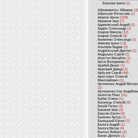
Борзова Ірина
(1)
Абромавичус Айварас
(2
Аброськін В’ячеслав
(1)
Аваков Арсен
(318)
Аврамов Іван
(7)
Адамовський Андрій
(2)
Адаріч Олександр
(1)
Азаров Микола
(12)
Азаров Олексій
(9)
Акименко Олександр
(1)
Акімова Ірина
(13)
Альперін Вадим
(3)
Андрієвський Дмитро
(1)
Андрушко Сергій
(1)
Апостол Михайло
(1)
Ар'єв Володимир
(1)
Арабей Денис
(1)
Арахамія Давид
(1)
Арбузов Сергій
(44)
Арестович Олексій
Миколайович
(1)
Артеменко Андрій Віктор
(1)
Артюшенко Ігор Андрійов
Ахметов Рінат
(51)
Бабак Олена
(1)
Баганець Олексій
(6)
Багрій Петро
(3)
Баканов Іван
(2)
Бакулін Євген
(4)
Баленко Артур
(1)
Балицький Євген
(7)
Балога Андрій
(1)
Балога Віктор
(4)
Балчун Войцех
(1)
Банас Дмитро
(1)