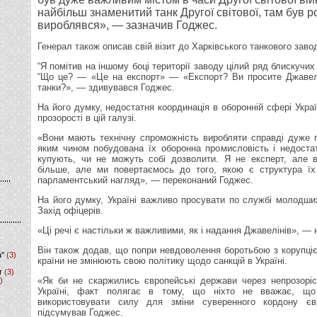
найбільш знаменитий танк Другої світової, там був р
вироблявся», — зазначив Годжес.
Генерал також описав свій візит до Харківського танкового заво
“Я помітив на іншому боці території заводу цілий ряд блискучих 
“Що це? — «Це на експорт» — «Експорт? Ви просите Джавелі
танки?», — здивувався Годжес.
На його думку, недостатня координація в оборонній сфері Укра
прозорості в цій галузі.
«Вони мають технічну спроможність виробляти справді дуже га
яким чином побудована їх оборонна промисловість і недоста
купують, чи не можуть собі дозволити. Я не експерт, але 
більше, але ми повертаємось до того, якою є структура їх
парламентський нагляд», — переконаний Годжес.
На його думку, Україні важливо просувати по службі молодши
Захід офіцерів.
«Ці речі є настільки ж важливими, як і надання Джавелінів», —
Він також додав, що попри невдоволення боротьбою з корупцією
а"
(3)
країни не змінюють свою політику щодо санкцій в Україні.
т
(3)
«Як би не скаржились європейські держави через непрозоріс
)
Україні, факт полягає в тому, що ніхто не вважає, що
використовувати силу для зміни суверенного кордону єв
підсумував Годжес.