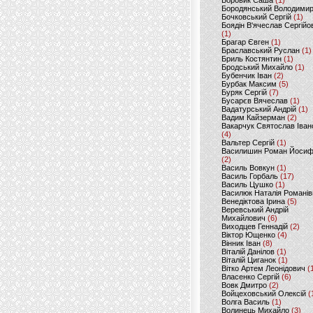
Боровик Саша
(1)
Бородянський Володими
Бочковський Сергій
(1)
Боядін В'ячеслав Сергійо
(1)
Брагар Євген
(1)
Браславський Руслан
(1)
Бриль Костянтин
(1)
Бродський Михайло
(1)
Бубенчик Іван
(2)
Бурбак Максим
(5)
Буряк Сергій
(7)
Бусарєв Вячеслав
(1)
Вадатурський Андрій
(1)
Вадим Кайзерман
(2)
Вакарчук Святослав Іван
(4)
Вальтер Сергій
(1)
Василишин Роман Йоси
(2)
Василь Вовкун
(1)
Василь Горбаль
(17)
Василь Цушко
(1)
Василюк Наталія Романів
Венедіктова Ірина
(5)
Веревський Андрій
Михайлович
(6)
Виходцев Геннадій
(2)
Віктор Ющенко
(4)
Вінник Іван
(8)
Віталій Данілов
(1)
Віталій Циганок
(1)
Вітко Артем Леонідович
(
Власенко Сергій
(6)
Вовк Дмитро
(2)
Войцеховський Олексій
(
Волга Василь
(1)
Волинець Михайло
(3)