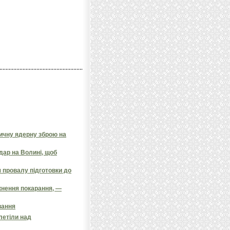
тичну ядерну зброю на
дар на Волині, щоб
 провалу підготовки до
кнення покарання, —
вання
олетіли над