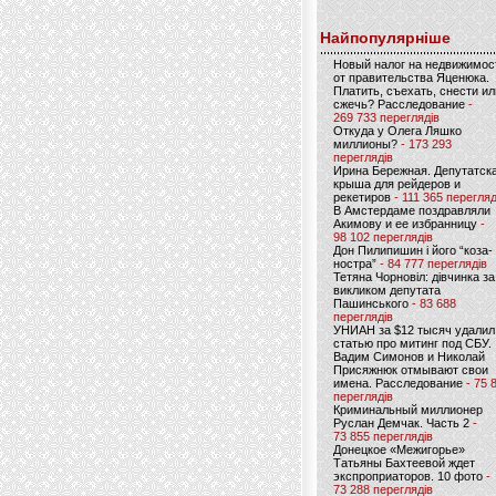
Найпопулярніше
Новый налог на недвижимос
от правительства Яценюка.
Платить, съехать, снести ил
сжечь? Расследование
-
269 733 переглядів
Откуда у Олега Ляшко
миллионы?
- 173 293
переглядів
Ирина Бережная. Депутатск
крыша для рейдеров и
рекетиров
- 111 365 перегляд
В Амстердаме поздравляли
Акимову и ее избранницу
-
98 102 переглядів
Дон Пилипишин і його “коза-
ностра”
- 84 777 переглядів
Тетяна Чорновіл: дівчинка за
викликом депутата
Пашинського
- 83 688
переглядів
УНИАН за $12 тысяч удалил
статью про митинг под СБУ.
Вадим Симонов и Николай
Присяжнюк отмывают свои
имена. Расследование
- 75 
переглядів
Криминальный миллионер
Руслан Демчак. Часть 2
-
73 855 переглядів
Донецкое «Межигорье»
Татьяны Бахтеевой ждет
экспроприаторов. 10 фото
-
73 288 переглядів