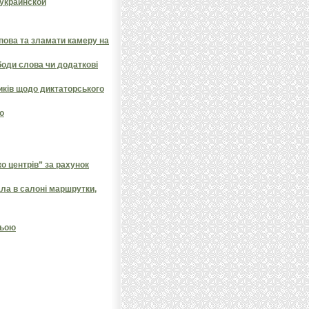
 украинской
пова та зламати камеру на
оди слова чи додаткові
иків щодо диктаторського
ю
 центрів” за рахунок
ала в салоні маршрутки,
ньою