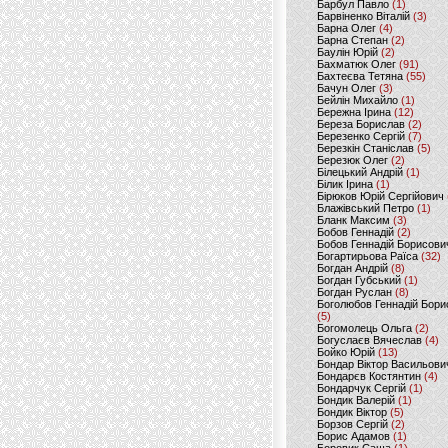
Барбул Павло
(1)
Барвіненко Віталій
(3)
Барна Олег
(4)
Барна Степан
(2)
Баулін Юрій
(2)
Бахматюк Олег
(91)
Бахтеєва Тетяна
(55)
Бачун Олег
(3)
Бейлін Михайло
(1)
Бережна Ірина
(12)
Береза Борислав
(2)
Березенко Сергій
(7)
Березкін Станіслав
(5)
Березюк Олег
(2)
Білецький Андрій
(1)
Білик Ірина
(1)
Бірюков Юрій Сергійович
Блажівський Петро
(1)
Бланк Максим
(3)
Бобов Геннадій
(2)
Бобов Геннадій Борисови
Богартирьова Раїса
(32)
Богдан Андрій
(8)
Богдан Губський
(1)
Богдан Руслан
(8)
Боголюбов Геннадій Бори
(5)
Богомолець Ольга
(2)
Богуслаєв Вячеслав
(4)
Бойко Юрій
(13)
Бондар Віктор Васильови
Бондарєв Костянтин
(4)
Бондарчук Сергій
(1)
Бондик Валерій
(1)
Бондик Віктор
(5)
Борзов Сергiй
(2)
Борис Адамов
(1)