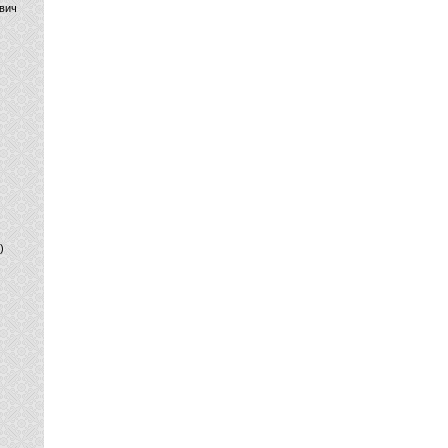
вич
)