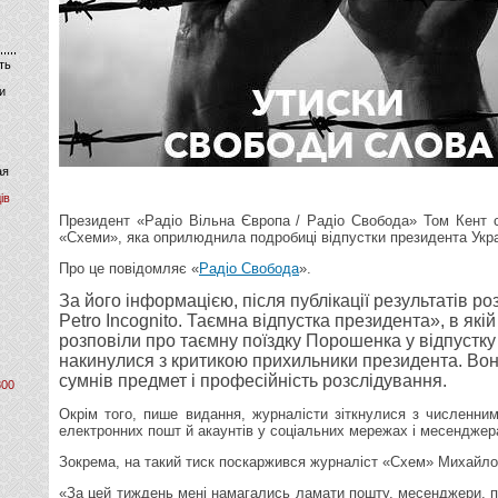
ть
и
ая
ів
Президент «Радіо Вільна Європа / Радіо Свобода» Том Кент 
«Схеми», яка оприлюднила подробиці відпустки президента Укр
Про це повідомляє «
Радіо Свобода
».
За його інформацією, після публікації результатів ро
Petro Incognito. Таємна відпустка президента», в як
розповіли про таємну поїздку Порошенка у відпустку
накинулися з критикою прихильники президента. Вон
сумнів предмет і професійність розслідування.
800
Окрім того, пише видання, журналісти зіткнулися з численни
електронних пошт й акаунтів у соціальних мережах і месенджер
Зокрема, на такий тиск поскаржився журналіст «Схем» Михайло
«За цей тиждень мені намагались ламати пошту, месенджери, 