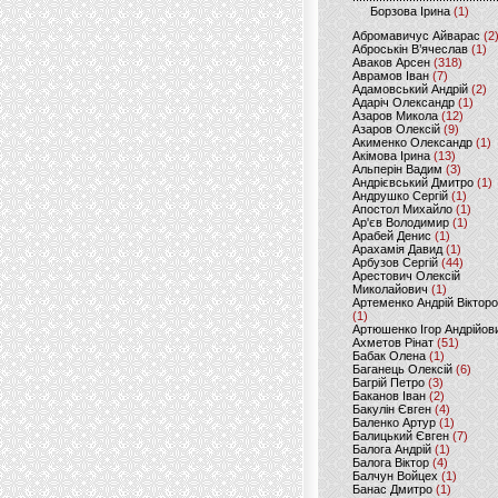
Борзова Ірина
(1)
Абромавичус Айварас
(2
Аброськін В’ячеслав
(1)
Аваков Арсен
(318)
Аврамов Іван
(7)
Адамовський Андрій
(2)
Адаріч Олександр
(1)
Азаров Микола
(12)
Азаров Олексій
(9)
Акименко Олександр
(1)
Акімова Ірина
(13)
Альперін Вадим
(3)
Андрієвський Дмитро
(1)
Андрушко Сергій
(1)
Апостол Михайло
(1)
Ар'єв Володимир
(1)
Арабей Денис
(1)
Арахамія Давид
(1)
Арбузов Сергій
(44)
Арестович Олексій
Миколайович
(1)
Артеменко Андрій Віктор
(1)
Артюшенко Ігор Андрійов
Ахметов Рінат
(51)
Бабак Олена
(1)
Баганець Олексій
(6)
Багрій Петро
(3)
Баканов Іван
(2)
Бакулін Євген
(4)
Баленко Артур
(1)
Балицький Євген
(7)
Балога Андрій
(1)
Балога Віктор
(4)
Балчун Войцех
(1)
Банас Дмитро
(1)