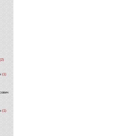
(2)
ч
(1)
сович
ч
(1)