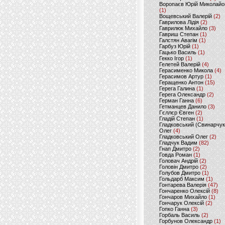
Воропаєв Юрій Миколайо
(1)
Вощевський Валерій
(2)
Гаврилова Лідія
(2)
Гаврилюк Михайло
(3)
Гавриш Степан
(1)
Галстян Авагім
(1)
Гарбуз Юрій
(1)
Гацько Василь
(1)
Гекко Ігор
(1)
Гелетей Валерій
(4)
Герасименко Микола
(4)
Герасимов Артур
(1)
Геращенко Антон
(15)
Герега Галина
(1)
Герега Олександр
(2)
Герман Ганна
(6)
Гетманцев Данило
(3)
Гєллєр Євген
(2)
Гладій Степан
(1)
Гладковський (Свинарчук
Олег
(4)
Гладковський Олег
(2)
Гладчук Вадим
(82)
Гнап Дмитро
(2)
Говда Роман
(1)
Головач Андрій
(2)
Головін Дмитро
(2)
Голубов Дмитро
(1)
Гольдарб Максим
(1)
Гонтарева Валерія
(47)
Гончаренко Олексій
(8)
Гончаров Михайло
(1)
Гончарук Олексій
(2)
Гопко Ганна
(3)
Горбаль Василь
(2)
Горбунов Олександр
(1)