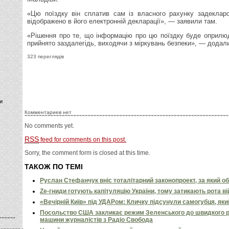
«Цю поїздку він сплатив сам із власного рахунку задеклар
відображено в його електронній декларації», — заявили там.
«Рішення про те, що інформацію про цю поїздку буде оприлю
прийнято заздалегідь, виходячи з міркувань безпеки», — додали
323 переглядів
и
Комментариев нет
No comments yet.
RSS
feed for comments on this post.
Sorry, the comment form is closed at this time.
ТАКОЖ ПО ТЕМІ
Руслан Стефанчук вніс тоталітарний законопроект, за який о
Ze-гниди готують капітуляцію України, тому затикають рота в
«Вечірній Київ» під УДАРом: Кличку підсунули самогубця, яки
Посольство США закликає режим Зеленського до швидкого 
машини журналістів з Радіо Свобода