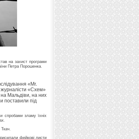
став на захист програми
аїни Петра Порошенка.
зслідування «Mr.
ій журналісти «Схем»
 на Мальдіви, на них
и поставили під
ми спробами зламу їхніх
ах.
 Ткач.
присилали фейкові листи