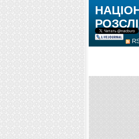
НАЦІО
РОЗСЛІ
R