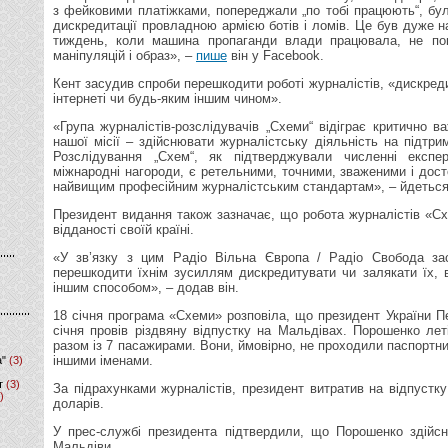
з фейковими платіжками, попереджали „по тобі працюють“, бул
дискредитації провладною армією ботів і ломів. Це був дуже н
тиждень, коли машина пропаганди влади працювала, не по
маніпуляцій і образ», –
пише
він у Facebook.
Кент засудив спроби перешкодити роботі журналістів, «дискреди
інтернеті чи будь-яким іншим чином».
«Група журналістів-розслідувачів „Схеми“ відіграє критично в
нашої місії – здійснювати журналістську діяльність на підтрим
Розслідування „Схем“, як підтверджували численні експе
міжнародні нагороди, є ретельними, точними, зваженими і дост
найвищим професійним журналістським стандартам», – йдеться 
Президент видання також зазначає, що робота журналістів «Сх
відданості своїй країні.
«У зв’язку з цим Радіо Вільна Європа / Радіо Свобода за
перешкодити їхнім зусиллям дискредитувати чи залякати їх, в
іншим способом», – додав він.
18 січня програма «Схеми» розповіла, що президент України П
січня провів різдвяну відпустку на Мальдівах. Порошенко лет
разом із 7 пасажирами. Вони, ймовірно, не проходили паспортни
іншими іменами.
а"
(3)
т
(3)
За підрахунками журналістів, президент витратив на відпуст
)
доларів.
У прес-службі президента підтвердили, що Порошенко здійсн
Мальдіви.