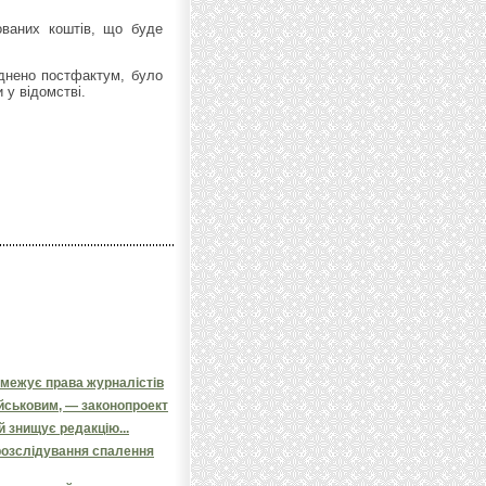
ованих коштів, що буде
днено постфактум, було
 у відомстві.
бмежує права журналістів
ійськовим, — законопроект
й знищує редакцію...
розслідування спалення