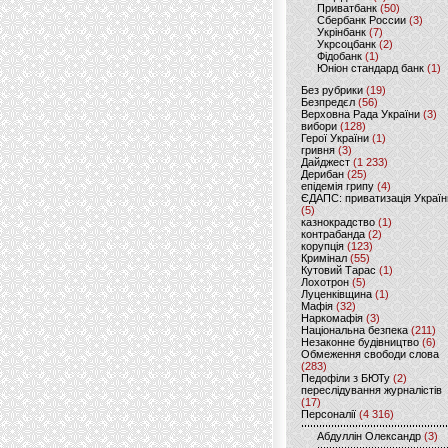
Приватбанк
(50)
Сбербанк России
(3)
Укрінбанк
(7)
Укрсоцбанк
(2)
Фідобанк
(1)
Юніон стандард банк
(1)
Без рубрики
(19)
Безпредєл
(56)
Верховна Рада України
(3)
вибори
(128)
Герої України
(1)
гривня
(3)
Дайджест
(1 233)
Дерибан
(25)
епідемія грипу
(4)
ЄДАПС: приватизація Україн
(5)
казнокрадство
(1)
контрабанда
(2)
корупція
(123)
Кримінал
(55)
Кутовий Тарас
(1)
Лохотрон
(5)
Луценківщина
(1)
Мафія
(32)
Наркомафія
(3)
Національна безпека
(211)
Незаконне будівництво
(6)
Обмеження свободи слова
(283)
Педофіли з БЮТу
(2)
переслідування журналістів
(17)
Персоналії
(4 316)
Абдуллін Олександр
(3)