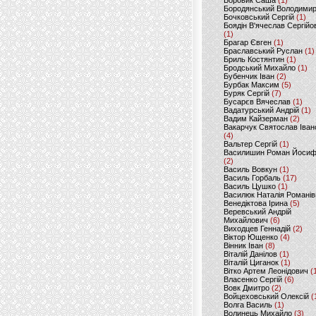
Боровик Саша
(1)
Бородянський Володими
Бочковський Сергій
(1)
Боядін В'ячеслав Сергійо
(1)
Брагар Євген
(1)
Браславський Руслан
(1)
Бриль Костянтин
(1)
Бродський Михайло
(1)
Бубенчик Іван
(2)
Бурбак Максим
(5)
Буряк Сергій
(7)
Бусарєв Вячеслав
(1)
Вадатурський Андрій
(1)
Вадим Кайзерман
(2)
Вакарчук Святослав Іван
(4)
Вальтер Сергій
(1)
Василишин Роман Йоси
(2)
Василь Вовкун
(1)
Василь Горбаль
(17)
Василь Цушко
(1)
Василюк Наталія Романів
Венедіктова Ірина
(5)
Веревський Андрій
Михайлович
(6)
Виходцев Геннадій
(2)
Віктор Ющенко
(4)
Вінник Іван
(8)
Віталій Данілов
(1)
Віталій Циганок
(1)
Вітко Артем Леонідович
(
Власенко Сергій
(6)
Вовк Дмитро
(2)
Войцеховський Олексій
(
Волга Василь
(1)
Волинець Михайло
(3)