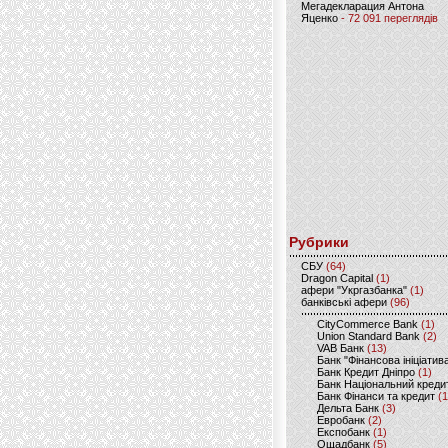
Мегадекларация Антона
Яценко
- 72 091 переглядів
Рубрики
CБУ
(64)
Dragon Capital
(1)
афери "Укргазбанка"
(1)
банківські афери
(96)
CityCommerce Bank
(1)
Union Standard Bank
(2)
VAB Банк
(13)
Банк "Фінансова ініціатив
Банк Кредит Дніпро
(1)
Банк Національний креди
Банк Фінанси та кредит
(1
Дельта Банк
(3)
Евробанк
(2)
Експобанк
(1)
Ощадбанк
(5)