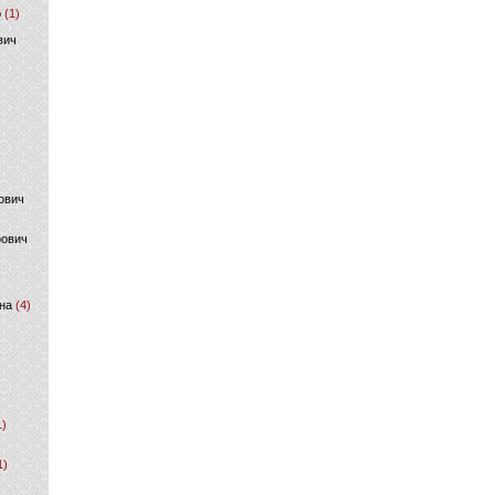
р
(1)
вич
ович
фович
на
(4)
1)
1)