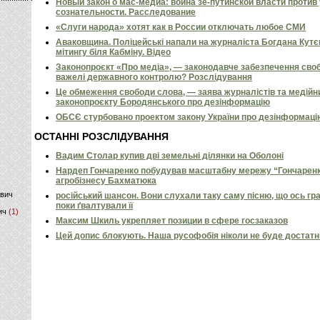
Новый закон о мас-медиа: война зе-путинской власти против
сознательности. Расследование
)
«Слуги народа» хотят как в России отключать любое СМИ
Аваковщина. Поліцейські напали на журналіста Богдана Кутє
мітингу біля Кабміну. Відео
Законопроєкт «Про медіа», — законодавче забезпечення своб
важелі державного контролю? Розслідування
Це обмеження свободи слова, — заява журналістів та медійн
законопроєкту Бородянського про дезінформацію
ОБСЄ стурбовано проектом закону України про дезінформаці
ОСТАННІ РОЗСЛІДУВАННЯ
Вадим Столар купив дві земельні ділянки на Оболоні
Нардеп Гончаренко побудував масштабну мережу “Гончаренко
агробізнесу Бахматюка
ович
російський шансон. Вони слухали таку саму пісню, що ось гр
поки ґвалтували її
ич
(1)
Максим Шкиль укрепляет позиции в сфере госзаказов
Цей допис блокують. Наша русофобія ніколи не буде достат