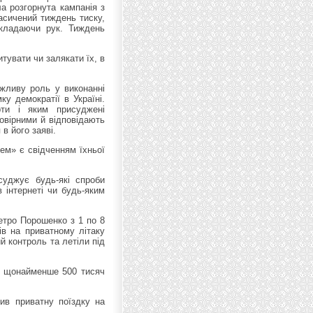
а розгорнута кампанія з
асичений тиждень тиску,
кладаючи рук. Тиждень
тувати чи залякати їх, в
ажливу роль у виконанні
ку демократії в Україні.
рти і яким присуджені
овірними й відповідають
в його заяві.
ем» є свідченням їхньої
суджує будь-які спроби
 інтернеті чи будь-яким
етро Порошенко з 1 по 8
ів на приватному літаку
й контроль та летіли під
ку щонайменше 500 тисяч
ив приватну поїздку на