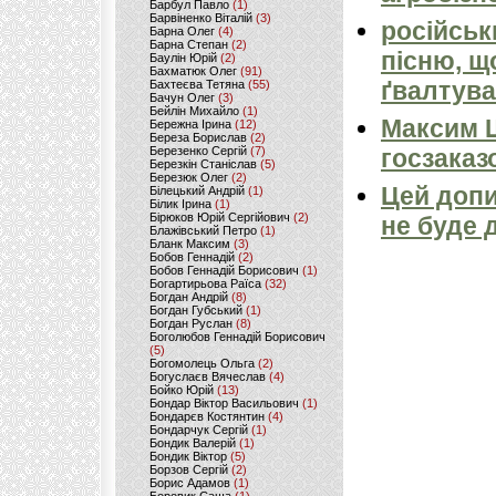
Барбул Павло
(1)
Барвіненко Віталій
(3)
російськ
Барна Олег
(4)
Барна Степан
(2)
пісню, щ
Баулін Юрій
(2)
Бахматюк Олег
(91)
ґвалтува
Бахтеєва Тетяна
(55)
Бачун Олег
(3)
Бейлін Михайло
(1)
Максим 
Бережна Ірина
(12)
Береза Борислав
(2)
Березенко Сергій
(7)
госзаказ
Березкін Станіслав
(5)
Березюк Олег
(2)
Цей допи
Білецький Андрій
(1)
Білик Ірина
(1)
Бірюков Юрій Сергійович
(2)
не буде 
Блажівський Петро
(1)
Бланк Максим
(3)
Бобов Геннадій
(2)
Бобов Геннадій Борисович
(1)
Богартирьова Раїса
(32)
Богдан Андрій
(8)
Богдан Губський
(1)
Богдан Руслан
(8)
Боголюбов Геннадій Борисович
(5)
Богомолець Ольга
(2)
Богуслаєв Вячеслав
(4)
Бойко Юрій
(13)
Бондар Віктор Васильович
(1)
Бондарєв Костянтин
(4)
Бондарчук Сергій
(1)
Бондик Валерій
(1)
Бондик Віктор
(5)
Борзов Сергiй
(2)
Борис Адамов
(1)