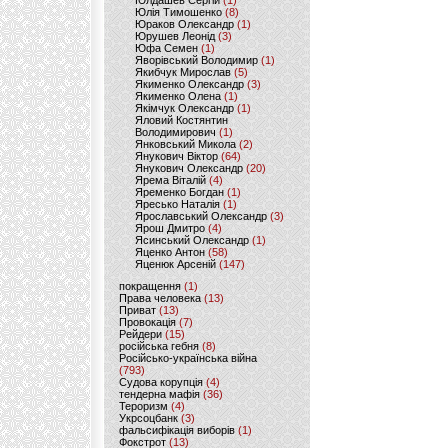
Юлдашев Сергій
(1)
Юлія Тимошенко
(8)
Юраков Олександр
(1)
Юрушев Леонід
(3)
Юфа Семен
(1)
Яворівський Володимир
(1)
Якибчук Мирослав
(5)
Якименко Олександр
(3)
Якименко Олена
(1)
Якімчук Олександр
(1)
Яловий Костянтин
Володимирович
(1)
Янковський Микола
(2)
Янукович Віктор
(64)
Янукович Олександр
(20)
Ярема Віталій
(4)
Яременко Богдан
(1)
Яресько Наталія
(1)
Ярославський Олександр
(3)
Ярош Дмитро
(4)
Ясинський Олександр
(1)
Яценко Антон
(58)
Яценюк Арсеній
(147)
покращення
(1)
Права человека
(13)
Приват
(13)
Провокація
(7)
Рейдери
(15)
російська гебня
(8)
Російсько-українська війна
(793)
Судова корупція
(4)
тендерна мафія
(36)
Тероризм
(4)
Укрсоцбанк
(3)
фальсифікація виборів
(1)
Фокстрот
(13)