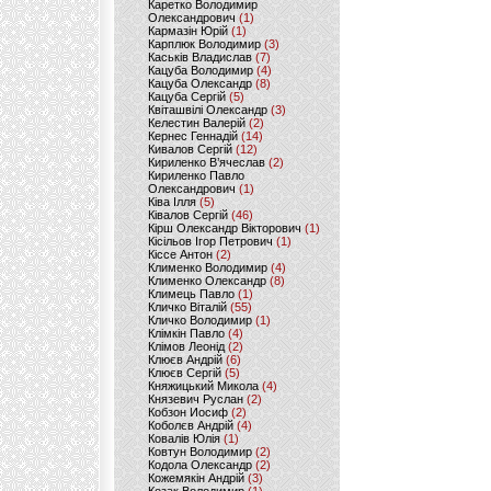
Каретко Володимир
Олександрович
(1)
Кармазін Юрій
(1)
Карплюк Володимир
(3)
Каськів Владислав
(7)
Кацуба Володимир
(4)
Кацуба Олександр
(8)
Кацуба Сергій
(5)
Квіташвілі Олександр
(3)
Келестин Валерій
(2)
Кернес Геннадій
(14)
Кивалов Сергій
(12)
Кириленко В’ячеслав
(2)
Кириленко Павло
Олександрович
(1)
Ківа Ілля
(5)
Ківалов Сергій
(46)
Кірш Олександр Вікторович
(1)
Кісільов Ігор Петрович
(1)
Кіссе Антон
(2)
Клименко Володимир
(4)
Клименко Олександр
(8)
Климець Павло
(1)
Кличко Віталій
(55)
Кличко Володимир
(1)
Клімкін Павло
(4)
Клімов Леонід
(2)
Клюєв Андрій
(6)
Клюєв Сергій
(5)
Княжицький Микола
(4)
Князевич Руслан
(2)
Кобзон Иосиф
(2)
Коболєв Андрій
(4)
Ковалів Юлія
(1)
Ковтун Володимир
(2)
Кодола Олександр
(2)
Кожемякін Андрій
(3)