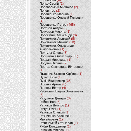
Сергійович
(4)
Попко Сергій
(1)
Поплавський Михайло
(2)
Попов Ігор
(2)
Порошенко Марина
(1)
Порошенко Олексій Петрович
(4)
Порошенко Петро
(465)
Портнов Андрій
(9)
Потураєв Микита
(1)
Прессман Олександр
(3)
Присяжнюк Анатолій
(5)
Присяжнюк Микола
(38)
Присяжнюк Олександр
Анатолійович
(1)
Притула Олена
(3)
Прогнімак Олександр
(35)
Продан Мирослав
(1)
Продан Оксана
(2)
Протас Святослав Вікторович
(1)
Пташник Вікторія Юріївна
(1)
Путас Юрій
(1)
Путін Володимир
(38)
Пшонка Артем
(8)
Пшонка Віктор
(4)
Рабінович Вадим Зіновійович
(6)
Разумков Дмитро
(3)
Райнін Ігор
(5)
Ратніков Дмитро
(1)
Рачук Олег
(1)
Резніков Олексій
(1)
Резніченко Валентин
Михайлович
(1)
Речинський Станіслав
(1)
Рибак Володимир
(1)
Рибаков Микола
(1)