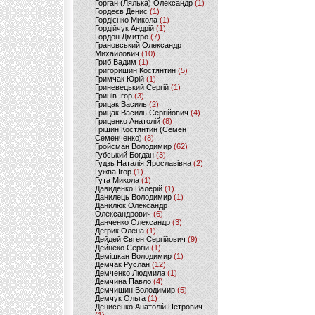
Горган (Лялька) Олександр
(1)
Гордеєв Денис
(1)
Гордієнко Микола
(1)
Гордійчук Андрій
(1)
Гордон Дмитро
(7)
Грановський Олександр
Михайлович
(10)
Гриб Вадим
(1)
Григоришин Костянтин
(5)
Гримчак Юрій
(1)
Гриневецький Сергій
(1)
Гринів Ігор
(3)
Грицак Василь
(2)
Грицак Василь Сергійович
(4)
Гриценко Анатолій
(8)
Грішин Костянтин (Семен
Семенченко)
(8)
Гройсман Володимир
(62)
Губський Богдан
(3)
Гудзь Наталія Ярославівна
(2)
Гужва Ігор
(1)
Гута Микола
(1)
Давиденко Валерій
(1)
Данилець Володимир
(1)
Данилюк Олександр
Олександрович
(6)
Данченко Олександр
(3)
Дегрик Олена
(1)
Дейдей Євген Сергійович
(9)
Дейнеко Сергій
(1)
Демішкан Володимир
(1)
Демчак Руслан
(12)
Демченко Людмила
(1)
Демчина Павло
(4)
Демчишин Володимир
(5)
Демчук Ольга
(1)
Денисенко Анатолій Петрович