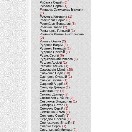
Рибалка Сергій
(6)
Рибалко Сергій
(1)
Римарук Олександр Іванович
(1)
Рожкова Катерина
(1)
Розенблат Борис
(3)
Розенблат Борислав
(8)
Розенко Павло
(2)
Романенко Геннадій
(1)
Романов Роман Анатолійович
(2)
Ротова Олена
(2)
Руденко Вадим
(1)
Руденко Геннадій
(1)
Руденко Олексій
(1)
Рудик Сергій
(6)
Рудьковський Микола
(1)
Руслан Арсірій
(1)
Рябчин Олексій
(1)
Саакашвілі Міхеіл
(28)
Савченко Надія
(50)
Савченко Олексій
(1)
Савчук Василь
(1)
Садовий Андрій
(3)
Сандлер Дмитро
(1)
Сапожко Ігор
(1)
Святаш Дмитро
(2)
Святослав Олійник
(2)
Севрюков Владислав
(1)
Семерак Остап
(1)
Семочко Сергій
(3)
Семченко Ольга
(1)
Сенченко Сергій
(1)
Середюк Олексій
(1)
Серпокрилов Віталій
(1)
Сивохо Сергій
(1)
Сивульський Микола
(2)