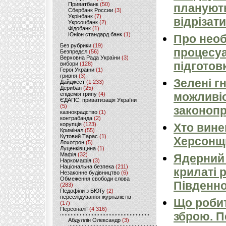
Приватбанк
(50)
планують
Сбербанк России
(3)
Укрінбанк
(7)
відрізати
Укрсоцбанк
(2)
Фідобанк
(1)
Юніон стандард банк
(1)
Про необ
Без рубрики
(19)
процесуа
Безпредєл
(56)
Верховна Рада України
(3)
підготов
вибори
(128)
Герої України
(1)
гривня
(3)
Зелені г
Дайджест
(1 233)
Дерибан
(25)
можливіс
епідемія грипу
(4)
ЄДАПС: приватизація України
(5)
законопр
казнокрадство
(1)
контрабанда
(2)
корупція
(123)
Хто вине
Кримінал
(55)
Кутовий Тарас
(1)
Херсонщ
Лохотрон
(5)
Луценківщина
(1)
Мафія
(32)
Ядерний 
Наркомафія
(3)
Національна безпека
(211)
крилаті 
Незаконне будівництво
(6)
Обмеження свободи слова
Південно
(283)
Педофіли з БЮТу
(2)
переслідування журналістів
Що робит
(17)
Персоналії
(4 316)
зброю. 
Абдуллін Олександр
(3)