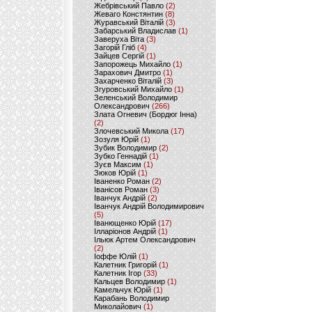
Жебрівський Павло
(2)
Жеваго Констянтин
(8)
Журавський Віталій
(3)
Забарський Владислав
(1)
Заверуха Віта
(3)
Загорій Гліб
(4)
Зайцев Сергій
(1)
Запорожець Михайло
(1)
Зарахович Дмитро
(1)
Захарченко Віталій
(3)
Згуровський Михайло
(1)
Зеленський Володимир
Олександрович
(266)
Злата Огневич (Бордюг Інна)
(2)
Злочевський Микола
(17)
Зозуля Юрій
(1)
Зубик Володимир
(2)
Зубко Геннадій
(1)
Зуєв Максим
(1)
Зюков Юрій
(1)
Іваненко Роман
(2)
Іванісов Роман
(3)
Іванчук Андрій
(2)
Іванчук Андрій Володимирович
(5)
Іванющенко Юрій
(17)
Ілларіонов Андрій
(1)
Ільюк Артем Олександрович
(2)
Іоффе Юлій
(1)
Калетник Григорій
(1)
Калетник Ігор
(33)
Кальцев Володимир
(1)
Камельчук Юрій
(1)
Карабань Володимир
Миколайович
(1)