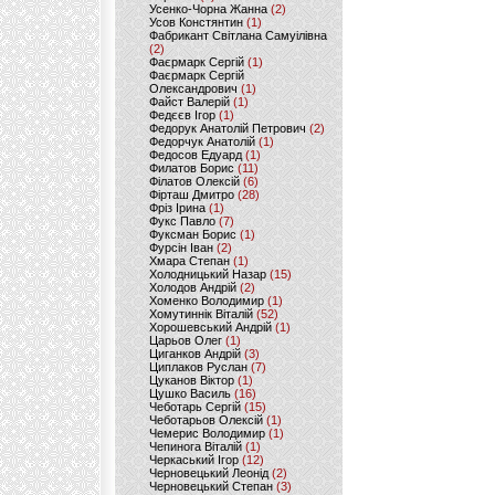
Усенко-Чорна Жанна
(2)
Усов Констянтин
(1)
Фабрикант Світлана Самуілівна
(2)
Фаєрмарк Сергій
(1)
Фаєрмарк Сергій
Олександрович
(1)
Файст Валерій
(1)
Федєєв Ігор
(1)
Федорук Анатолій Петрович
(2)
Федорчук Анатолій
(1)
Федосов Едуард
(1)
Филатов Борис
(11)
Філатов Олексій
(6)
Фірташ Дмитро
(28)
Фріз Ірина
(1)
Фукс Павло
(7)
Фуксман Борис
(1)
Фурсін Іван
(2)
Хмара Степан
(1)
Холодницький Назар
(15)
Холодов Андрій
(2)
Хоменко Володимир
(1)
Хомутиннік Віталій
(52)
Хорошевський Андрій
(1)
Царьов Олег
(1)
Циганков Андрій
(3)
Циплаков Руслан
(7)
Цуканов Віктор
(1)
Цушко Василь
(16)
Чеботарь Сергій
(15)
Чеботарьов Олексій
(1)
Чемерис Володимир
(1)
Чепинога Віталій
(1)
Черкаський Ігор
(12)
Черновецький Леонід
(2)
Черновецький Степан
(3)