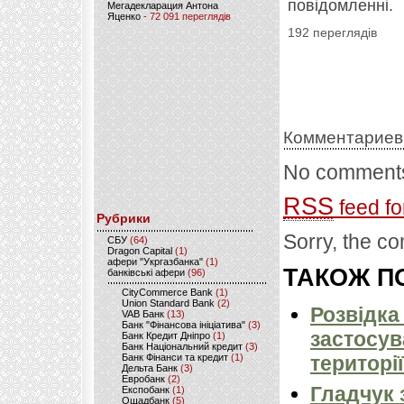
повідомленні.
Мегадекларация Антона
Яценко
- 72 091 переглядів
192 переглядів
Комментариев
No comments
RSS
feed fo
Рубрики
Sorry, the co
CБУ
(64)
Dragon Capital
(1)
афери "Укргазбанка"
(1)
ТАКОЖ ПО
банківські афери
(96)
CityCommerce Bank
(1)
Union Standard Bank
(2)
Розвідка
VAB Банк
(13)
Банк "Фінансова ініціатива"
(3)
застосув
Банк Кредит Дніпро
(1)
Банк Національний кредит
(3)
Банк Фінанси та кредит
(1)
території
Дельта Банк
(3)
Евробанк
(2)
Гладчук 
Експобанк
(1)
Ощадбанк
(5)