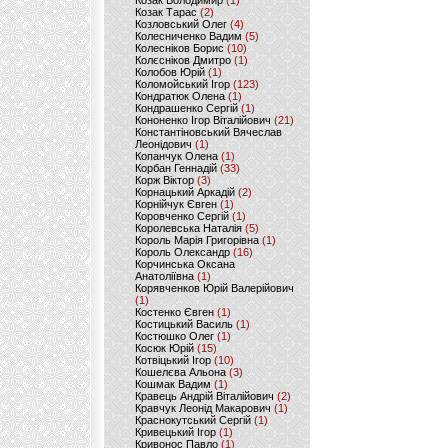
Козак Володимир
(1)
Козак Тарас
(2)
Козловський Олег
(4)
Колесниченко Вадим
(5)
Колесніков Борис
(10)
Колєсніков Дмитро
(1)
Колобов Юрій
(1)
Коломойський Ігор
(123)
Кондратюк Олена
(1)
Кондрашенко Сергій
(1)
Кононенко Ігор Віталійович
(21)
Константіновський Вячеслав
Леонідович
(1)
Копанчук Олена
(1)
Корбан Геннадій
(33)
Корж Віктор
(3)
Корнацький Аркадій
(2)
Корнійчук Євген
(1)
Коровченко Сергій
(1)
Королевська Наталія
(5)
Король Марія Григорівна
(1)
Король Олександр
(16)
Корчинська Оксана
Анатоліївна
(1)
Корявченков Юрій Валерійович
(1)
Костенко Євген
(1)
Костицький Василь
(1)
Костюшко Олег
(1)
Косюк Юрій
(15)
Котвіцький Ігор
(10)
Кошелєва Альона
(3)
Кошмак Вадим
(1)
Кравець Андрій Віталійович
(2)
Кравчук Леонід Макарович
(1)
Краснокутський Сергій
(1)
Кривецький Ігор
(1)
Кривонос Павло
(1)