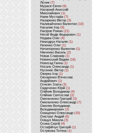
Лісник
(7)
Мураєв Євген
(6)
Нагорний Анатолій
Миколайович
(1)
Наем Мустафа
(7)
Назаренко Віктор
(3)
Наливайченко Валентин
(10)
Насалик Ігор
(9)
Насіров Роман
(21)
Негой Федір Федорович
(1)
Недава Олег
(4)
Немодрук Наталія
(1)
Низенко Олег
(1)
Ничипоренко Валентин
(1)
Німченко Василь
(2)
Новак Славомір
(1)
Новинський Вадим
(16)
Новосад Ганна
(1)
Носаль Олександр
(1)
Нусенкіс Віктор
(1)
Оверко Ігор
(1)
Овчаренко В'ячеслав
Андрійович
(1)
Огнєвіч Злата
(3)
Одарченко Юрій
(1)
Олійник Володимир
(4)
Олійник Святослав
(2)
Омельченко Григорій
(3)
Омельченко Олександр
(7)
Омелян Володимир
Володимирович
(2)
Онищенко Олександр
(15)
Оністрат Андрій
(6)
Оніщук Микола
(3)
Осика Сергій
(4)
Остафійчук Григорій
(1)
Острікова Тетяна
(1)