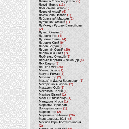
Лівшиць Олександр Ілліч
(2)
Ложкін Борис
(13)
Лозінський Віктор
(9)
Лозовий Андрій
(6)
Локтіонова Наталя
(1)
Лубківський Маркіян
(1)
Лубченко Олексій
(1)
Лук'янчук Руслан Валерійович
(2)
Лукаш Олена
(3)
Луценко Ігор
(4)
Луценко Ірина
(14)
Луценко Юрій
(94)
Львов Богдан
(1)
Льовочкін Сергій
(29)
Льовочкіна Юлія
(7)
Любченко Олексій
(1)
Лялька (Горган) Олександр
(4)
Лях Вадим
(1)
Ляшко Олег
(85)
М'ялик Віктор
(1)
Магута Роман
(1)
Мазепа Ігор
(2)
Макар'ян Давид Борисович
(1)
Макаренко Анатолій
(2)
Македон Юрій
(3)
Максімов Сергій
(1)
Маліков Віталій
(1)
Малінін Олександр
(1)
Манцуров Игорь
(1)
Маркевич Ярослав
Володимирович
(1)
Марков Ігор
(2)
Мартиненко Микола
(26)
Марушевська Юлія
(3)
Маслов Юрій Костянтинович
(2)