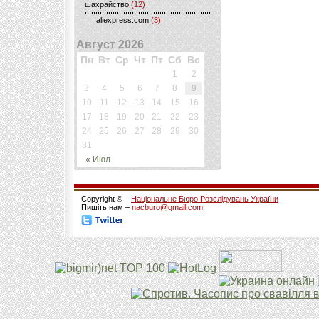
шахрайство
(12)
aliexpress.com
(3)
Август 2026
Пн
Вт
Ср
Чт
Пт
Сб
Вс
1
2
3
4
5
6
7
8
9
10
11
12
13
14
15
16
17
18
19
20
21
22
23
24
25
26
27
28
29
30
31
« Июл
Copyright © –
Національне Бюро Розслідувань України
Пишіть нам –
nacburo@gmail.com
.