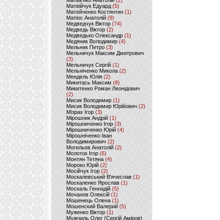
Матвієнко Анатолій
(2)
Матвійчук Едуард
(5)
Матейченко Костянтин
(1)
Матіос Анатолій
(9)
Медведчук Віктор
(74)
Медведь Віктор
(2)
Медведько Олександр
(1)
Медяник Володимир
(4)
Мельник Петро
(3)
Мельничук Максим Дмитрович
(3)
Мельничук Сергій
(1)
Мельніченко Микола
(2)
Мендель Юлія
(2)
Микитась Максим
(8)
Микитенко Роман Леонідович
(2)
Мисик Володимир
(1)
Мисик Володимир Юрійович
(2)
Мізрах Ігор
(3)
Мірошник Андрій
(1)
Мірошниченко Ігор
(3)
Мірошниченко Юрій
(4)
Мірошніченко Іван
Володимирович
(2)
Могильов Анатолій
(2)
Молоток Ігор
(6)
Монтян Тетяна
(4)
Мороко Юрій
(2)
Мосійчук Ігор
(2)
Москалевський В'ячеслав
(1)
Москаленко Ярослав
(1)
Москаль Геннадій
(5)
Мочанов Олексій
(1)
Мошенець Олена
(1)
Мошенский Валерий
(5)
Муженко Віктор
(1)
Мужчиль Олег (Сергій Аміров)