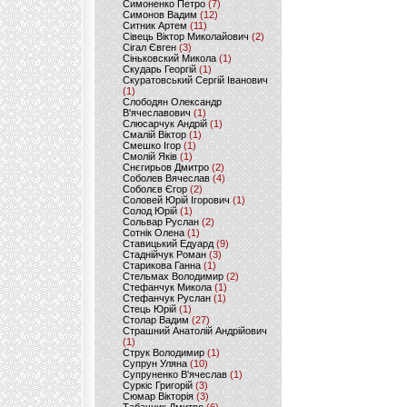
Симоненко Петро
(7)
Симонов Вадим
(12)
Ситник Артем
(11)
Сівець Віктор Миколайович
(2)
Сігал Євген
(3)
Сіньковский Микола
(1)
Скударь Георгій
(1)
Скуратовський Сергій Іванович
(1)
Слободян Олександр
В'ячеславович
(1)
Слюсарчук Андрій
(1)
Смалій Віктор
(1)
Смешко Ігор
(1)
Смолій Яків
(1)
Снєгирьов Дмитро
(2)
Соболев Вячеслав
(4)
Соболєв Єгор
(2)
Соловей Юрій Ігорович
(1)
Солод Юрій
(1)
Сольвар Руслан
(2)
Сотнік Олена
(1)
Ставицький Едуард
(9)
Стаднійчук Роман
(3)
Старикова Ганна
(1)
Стельмах Володимир
(2)
Стефанчук Микола
(1)
Стефанчук Руслан
(1)
Стець Юрій
(1)
Столар Вадим
(27)
Страшний Анатолій Андрійович
(1)
Струк Володимир
(1)
Супрун Уляна
(10)
Супруненко В'ячеслав
(1)
Суркіс Григорій
(3)
Сюмар Вікторія
(3)