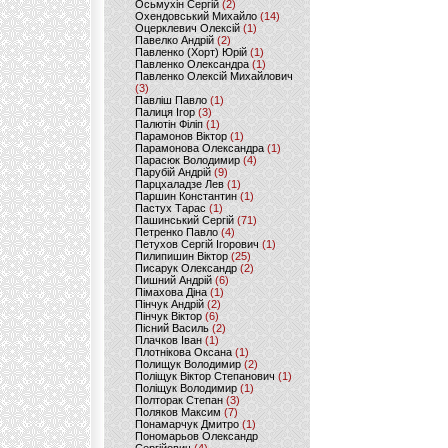
Осьмухін Сергій
(2)
Охендовський Михайло
(14)
Оцерклевич Олексій
(1)
Павелко Андрій
(2)
Павленко (Хорт) Юрій
(1)
Павленко Олександра
(1)
Павленко Олексій Михайлович
(3)
Павліш Павло
(1)
Палиця Ігор
(3)
Палютін Філіп
(1)
Парамонов Віктор
(1)
Парамонова Олександра
(1)
Парасюк Володимир
(4)
Парубій Андрій
(9)
Парцхаладзе Лев
(1)
Паршин Константин
(1)
Пастух Тарас
(1)
Пашинський Сергій
(71)
Петренко Павло
(4)
Петухов Сергій Ігорович
(1)
Пилипишин Віктор
(25)
Писарук Олександр
(2)
Пишний Андрій
(6)
Пімахова Діна
(1)
Пінчук Андрій
(2)
Пінчук Віктор
(6)
Пісний Василь
(2)
Плачков Іван
(1)
Плотнікова Оксана
(1)
Полищук Володимир
(2)
Поліщук Віктор Степанович
(1)
Поліщук Володимир
(1)
Полторак Степан
(3)
Поляков Максим
(7)
Понамарчук Дмитро
(1)
Пономарьов Олександр