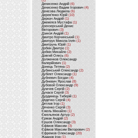
(1)
Денисенко Андрій
(6)
Денисенко Вадим Ігорович
(4)
Денісова Людміла
(6)
Дерев'янко Юрій
(10)
Деркач Андрій
(1)
Джемілєв Мустафа
(1)
Дзензерський Денис
Вікторович
(3)
Дзинзя Андрій
(1)
Дмитро Корчинський
(1)
Дмитрук Микола Ілліч
(1)
Дмитрунь Юрій
(1)
Добкін Дмитро
(1)
Добкін Михайло
(2)
Довгий Олесь
(6)
Долженков Олександр
Валерійович
(1)
Донець Тетяна
(2)
Дубинський Олександр
(2)
Дубілет Олександр
(1)
Дубневич Богдан
(4)
Дубневич Ярослав
(8)
Дубовой Олександр
(9)
Думчев Сергій
(2)
Дунаєв Сергій
(3)
Дурдинець Тиберій
(1)
Дядечко Сергій
(4)
Дятлов Ігор
(1)
Дяченко Сергій
(3)
Єжель Михайло
(1)
Ємельянов Артур
(2)
Єрмак Андрій
(2)
Єршов Олександр
(3)
Єфімов Максим
(3)
Єфімов Максим Вікторович
(2)
Єфремов Олександр
(20)
Жданов Ігор
(1)