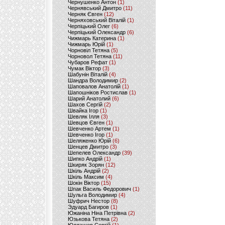
Чернушенко Антон
(1)
Чернявський Дмитро
(11)
Черняк Євген
(12)
Черняховський Віталій
(1)
Черпіцький Олег
(6)
Черпіцький Олександр
(6)
Чижмарь Катерина
(1)
Чижмарь Юрій
(1)
Чорновіл Тетяна
(5)
Чорновол Тетяна
(11)
Чубаров Рефат
(1)
Чумак Віктор
(3)
Шабунін Віталій
(4)
Шандра Володимир
(2)
Шаповалов Анатолій
(1)
Шапошніков Ростислав
(1)
Шарий Анатолий
(6)
Шахов Сергій
(2)
Швайка Ігор
(1)
Шевляк Ілля
(3)
Шевцов Євген
(1)
Шевченко Артем
(1)
Шевченко Ігор
(1)
Шеляженко Юрій
(6)
Шенцев Дмитро
(3)
Шепелев Олександр
(39)
Шипко Андрій
(1)
Шкиряк Зорян
(12)
Шкіль Андрій
(2)
Шкіль Максим
(4)
Шокін Віктор
(15)
Шпак Василь Федорович
(1)
Шульга Володимир
(4)
Шуфрич Нестор
(8)
Эдуард Багиров
(1)
Южаніна Ніна Петрівна
(2)
Юзькова Тетяна
(2)