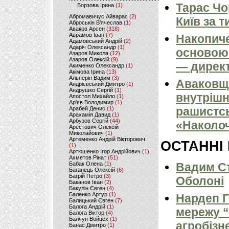
Тарас Чо
Борзова Ірина
(1)
Абромавичус Айварас
(2)
Київ за т
Аброськін В’ячеслав
(1)
Аваков Арсен
(318)
Аврамов Іван
(7)
Накопиче
Адамовський Андрій
(2)
Адаріч Олександр
(1)
основою 
Азаров Микола
(12)
Азаров Олексій
(9)
— директ
Акименко Олександр
(1)
Акімова Ірина
(13)
Альперін Вадим
(3)
Аваковщи
Андрієвський Дмитро
(1)
Андрушко Сергій
(1)
внутрішн
Апостол Михайло
(1)
Ар'єв Володимир
(1)
рашистсь
Арабей Денис
(1)
Арахамія Давид
(1)
Арбузов Сергій
(44)
«Наколоч
Арестович Олексій
Миколайович
(1)
Артеменко Андрій Вікторович
ОСТАННІ
(1)
Артюшенко Ігор Андрійович
(1)
Ахметов Рінат
(51)
Бабак Олена
(1)
Вадим Ст
Баганець Олексій
(6)
Багрій Петро
(3)
Оболоні
Баканов Іван
(2)
Бакулін Євген
(4)
Баленко Артур
(1)
Нардеп 
Балицький Євген
(7)
Балога Андрій
(1)
мережу “
Балога Віктор
(4)
Балчун Войцех
(1)
агробізн
Банас Дмитро
(1)