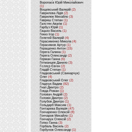
Воропаєв Юрій Миколайович
(1)
Вощевський Валерій
(2)
Гаврилова Лідія
(2)
Гаврилюк Михайло
(3)
Гавриш Степан
(1)
Галстян Авагім
(1)
Гарбуз Юрій
(1)
Гацько Василь
(1)
Гекко Ігор
(1)
Гелетей Валерій
(4)
Герасименко Микола
(4)
Герасимов Артур
(1)
Геращенко Антон
(15)
Герега Галина
(1)
Герега Олександр
(2)
Герман Ганна
(6)
Гетманцев Данило
(3)
Гєллєр Євген
(2)
Гладій Степан
(1)
Гладковський (Свинарчук)
Олег
(4)
Гладковський Олег
(2)
Гладчук Вадим
(82)
Гнап Дмитро
(2)
Говда Роман
(1)
Головач Андрій
(2)
Головін Дмитро
(2)
Голубов Дмитро
(1)
Гольдарб Максим
(1)
Гонтарева Валерія
(47)
Гончаренко Олексій
(8)
Гончаров Михайло
(1)
Гончарук Олексій
(2)
Гопко Ганна
(3)
Горбаль Василь
(2)
Горбунов Олександр
(1)