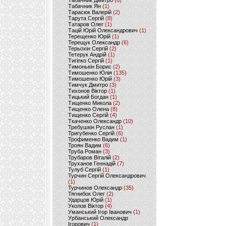
Табачник Дмитро
(6)
Табачник Ян
(1)
Тарасюк Валерій
(2)
Тарута Сергій
(8)
Татаров Олег
(1)
Тацій Юрій Олександрович
(1)
Терещенко Юрій
(1)
Терещук Олександр
(6)
Терьохін Сергій
(2)
Тетерук Андрій
(1)
Тигіпко Сергій
(1)
Тимонькін Борис
(2)
Тимошенко Юлія
(135)
Тимошенко Юрій
(3)
Тимчук Дмитро
(3)
Тихонов Віктор
(1)
Тицький Богдан
(1)
Тищенко Микола
(2)
Тищенко Олена
(8)
Тищенко Сергій
(4)
Ткаченко Олександр
(10)
Требушкін Руслан
(1)
Тригубенко Сергій
(6)
Трофименко Вадим
(1)
Троян Вадим
(6)
Труба Роман
(3)
Трубаров Віталій
(2)
Труханов Геннадій
(7)
Тулуб Сергій
(1)
Турчин Сергій Олександрович
(1)
Турчинов Олександр
(35)
Тягнибок Олег
(2)
Ударцов Юрій
(1)
Уколов Віктор
(4)
Уманський Ігор Іванович
(1)
Урбанський Олександр
Ігорович
(1)