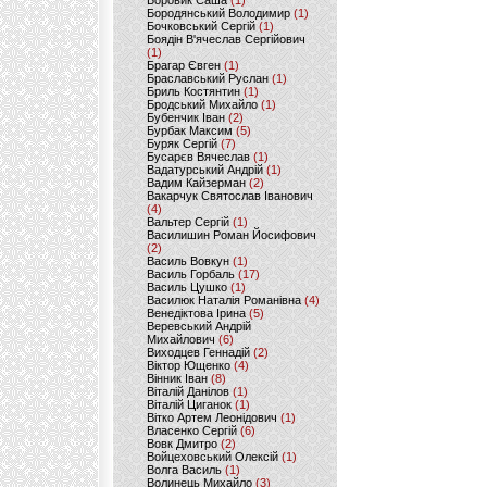
Боровик Саша
(1)
Бородянський Володимир
(1)
Бочковський Сергій
(1)
Боядін В'ячеслав Сергійович
(1)
Брагар Євген
(1)
Браславський Руслан
(1)
Бриль Костянтин
(1)
Бродський Михайло
(1)
Бубенчик Іван
(2)
Бурбак Максим
(5)
Буряк Сергій
(7)
Бусарєв Вячеслав
(1)
Вадатурський Андрій
(1)
Вадим Кайзерман
(2)
Вакарчук Святослав Іванович
(4)
Вальтер Сергій
(1)
Василишин Роман Йосифович
(2)
Василь Вовкун
(1)
Василь Горбаль
(17)
Василь Цушко
(1)
Василюк Наталія Романівна
(4)
Венедіктова Ірина
(5)
Веревський Андрій
Михайлович
(6)
Виходцев Геннадій
(2)
Віктор Ющенко
(4)
Вінник Іван
(8)
Віталій Данілов
(1)
Віталій Циганок
(1)
Вітко Артем Леонідович
(1)
Власенко Сергій
(6)
Вовк Дмитро
(2)
Войцеховський Олексій
(1)
Волга Василь
(1)
Волинець Михайло
(3)