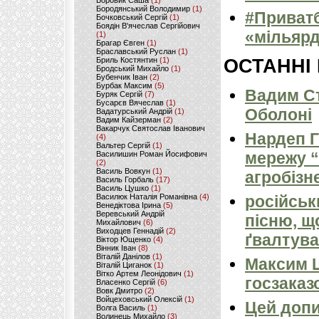
Боровик Саша
(1)
Бородянський Володимир
(1)
#Приватб
Бочковський Сергій
(1)
Боядін В'ячеслав Сергійович
«мільярд
(1)
Брагар Євген
(1)
Браславський Руслан
(1)
Бриль Костянтин
(1)
ОСТАННІ
Бродський Михайло
(1)
Бубенчик Іван
(2)
Бурбак Максим
(5)
Вадим Ст
Буряк Сергій
(7)
Бусарєв Вячеслав
(1)
Оболоні
Вадатурський Андрій
(1)
Вадим Кайзерман
(2)
Вакарчук Святослав Іванович
Нардеп 
(4)
Вальтер Сергій
(1)
мережу “
Василишин Роман Йосифович
(2)
Василь Вовкун
(1)
агробізн
Василь Горбаль
(17)
Василь Цушко
(1)
Василюк Наталія Романівна
(4)
російськ
Венедіктова Ірина
(5)
Веревський Андрій
пісню, щ
Михайлович
(6)
Виходцев Геннадій
(2)
ґвалтува
Віктор Ющенко
(4)
Вінник Іван
(8)
Віталій Данілов
(1)
Максим 
Віталій Циганок
(1)
Вітко Артем Леонідович
(1)
госзаказ
Власенко Сергій
(6)
Вовк Дмитро
(2)
Войцеховський Олексій
(1)
Цей допи
Волга Василь
(1)
Волинець Михайло
(3)