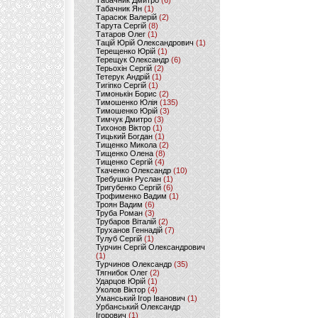
Табачник Дмитро
(6)
Табачник Ян
(1)
Тарасюк Валерій
(2)
Тарута Сергій
(8)
Татаров Олег
(1)
Тацій Юрій Олександрович
(1)
Терещенко Юрій
(1)
Терещук Олександр
(6)
Терьохін Сергій
(2)
Тетерук Андрій
(1)
Тигіпко Сергій
(1)
Тимонькін Борис
(2)
Тимошенко Юлія
(135)
Тимошенко Юрій
(3)
Тимчук Дмитро
(3)
Тихонов Віктор
(1)
Тицький Богдан
(1)
Тищенко Микола
(2)
Тищенко Олена
(8)
Тищенко Сергій
(4)
Ткаченко Олександр
(10)
Требушкін Руслан
(1)
Тригубенко Сергій
(6)
Трофименко Вадим
(1)
Троян Вадим
(6)
Труба Роман
(3)
Трубаров Віталій
(2)
Труханов Геннадій
(7)
Тулуб Сергій
(1)
Турчин Сергій Олександрович
(1)
Турчинов Олександр
(35)
Тягнибок Олег
(2)
Ударцов Юрій
(1)
Уколов Віктор
(4)
Уманський Ігор Іванович
(1)
Урбанський Олександр
Ігорович
(1)