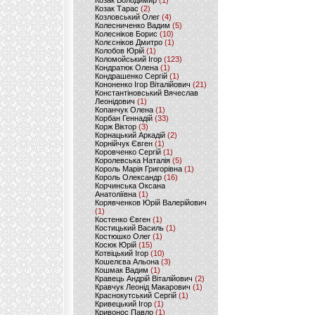
Козак Володимир
(1)
Козак Тарас
(2)
Козловський Олег
(4)
Колесниченко Вадим
(5)
Колесніков Борис
(10)
Колєсніков Дмитро
(1)
Колобов Юрій
(1)
Коломойський Ігор
(123)
Кондратюк Олена
(1)
Кондрашенко Сергій
(1)
Кононенко Ігор Віталійович
(21)
Константіновський Вячеслав
Леонідович
(1)
Копанчук Олена
(1)
Корбан Геннадій
(33)
Корж Віктор
(3)
Корнацький Аркадій
(2)
Корнійчук Євген
(1)
Коровченко Сергій
(1)
Королевська Наталія
(5)
Король Марія Григорівна
(1)
Король Олександр
(16)
Корчинська Оксана
Анатоліївна
(1)
Корявченков Юрій Валерійович
(1)
Костенко Євген
(1)
Костицький Василь
(1)
Костюшко Олег
(1)
Косюк Юрій
(15)
Котвіцький Ігор
(10)
Кошелєва Альона
(3)
Кошмак Вадим
(1)
Кравець Андрій Віталійович
(2)
Кравчук Леонід Макарович
(1)
Краснокутський Сергій
(1)
Кривецький Ігор
(1)
Кривонос Павло
(1)