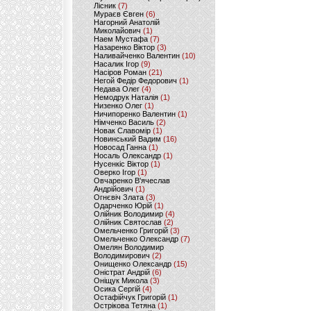
Лісник
(7)
Мураєв Євген
(6)
Нагорний Анатолій
Миколайович
(1)
Наем Мустафа
(7)
Назаренко Віктор
(3)
Наливайченко Валентин
(10)
Насалик Ігор
(9)
Насіров Роман
(21)
Негой Федір Федорович
(1)
Недава Олег
(4)
Немодрук Наталія
(1)
Низенко Олег
(1)
Ничипоренко Валентин
(1)
Німченко Василь
(2)
Новак Славомір
(1)
Новинський Вадим
(16)
Новосад Ганна
(1)
Носаль Олександр
(1)
Нусенкіс Віктор
(1)
Оверко Ігор
(1)
Овчаренко В'ячеслав
Андрійович
(1)
Огнєвіч Злата
(3)
Одарченко Юрій
(1)
Олійник Володимир
(4)
Олійник Святослав
(2)
Омельченко Григорій
(3)
Омельченко Олександр
(7)
Омелян Володимир
Володимирович
(2)
Онищенко Олександр
(15)
Оністрат Андрій
(6)
Оніщук Микола
(3)
Осика Сергій
(4)
Остафійчук Григорій
(1)
Острікова Тетяна
(1)