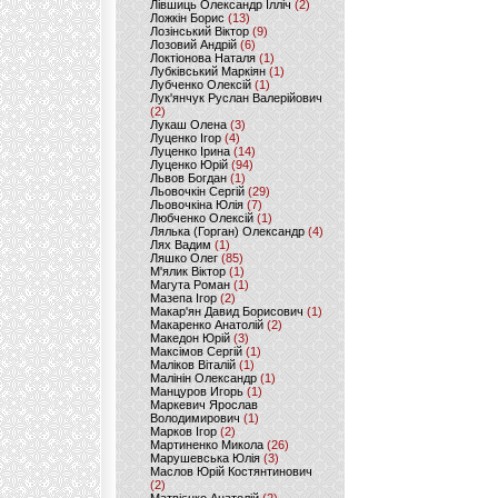
Лівшиць Олександр Ілліч
(2)
Ложкін Борис
(13)
Лозінський Віктор
(9)
Лозовий Андрій
(6)
Локтіонова Наталя
(1)
Лубківський Маркіян
(1)
Лубченко Олексій
(1)
Лук'янчук Руслан Валерійович
(2)
Лукаш Олена
(3)
Луценко Ігор
(4)
Луценко Ірина
(14)
Луценко Юрій
(94)
Львов Богдан
(1)
Льовочкін Сергій
(29)
Льовочкіна Юлія
(7)
Любченко Олексій
(1)
Лялька (Горган) Олександр
(4)
Лях Вадим
(1)
Ляшко Олег
(85)
М'ялик Віктор
(1)
Магута Роман
(1)
Мазепа Ігор
(2)
Макар'ян Давид Борисович
(1)
Макаренко Анатолій
(2)
Македон Юрій
(3)
Максімов Сергій
(1)
Маліков Віталій
(1)
Малінін Олександр
(1)
Манцуров Игорь
(1)
Маркевич Ярослав
Володимирович
(1)
Марков Ігор
(2)
Мартиненко Микола
(26)
Марушевська Юлія
(3)
Маслов Юрій Костянтинович
(2)