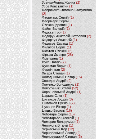
Усенко-Чорна Жанна
(2)
Усов Констянтин
(1)
Фабрикант Світлана Самуілівна
(2)
Фаєрмарк Сергій
(1)
Фаєрмарк Сергій
Олександрович
(1)
Файст Валерій
(1)
Федєєв Ігор
(1)
Федорук Анатолій Петрович
(2)
Федорчук Анатолій
(1)
Федосов Едуард
(1)
Филатов Борис
(11)
Філатов Олексій
(6)
Фірташ Дмитро
(28)
Фріз Ірина
(1)
Фукс Павло
(7)
Фуксман Борис
(1)
Фурсін Іван
(2)
Хмара Степан
(1)
Холодницький Назар
(15)
Холодов Андрій
(2)
Хоменко Володимир
(1)
Хомутиннік Віталій
(52)
Хорошевський Андрій
(1)
Царьов Олег
(1)
Циганков Андрій
(3)
Циплаков Руслан
(7)
Цуканов Віктор
(1)
Цушко Василь
(16)
Чеботарь Сергій
(15)
Чеботарьов Олексій
(1)
Чемерис Володимир
(1)
Чепинога Віталій
(1)
Черкаський Ігор
(12)
Черновецький Леонід
(2)
Черновецький Степан
(3)