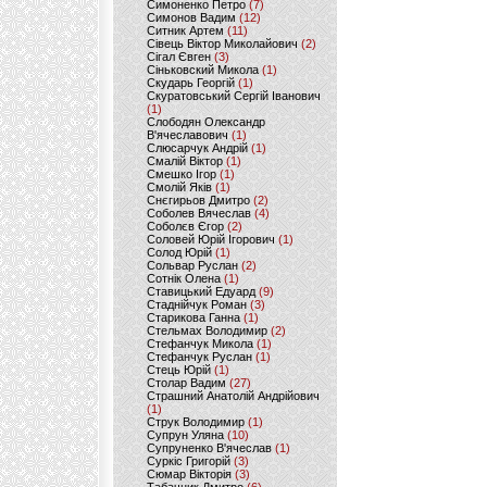
Симоненко Петро
(7)
Симонов Вадим
(12)
Ситник Артем
(11)
Сівець Віктор Миколайович
(2)
Сігал Євген
(3)
Сіньковский Микола
(1)
Скударь Георгій
(1)
Скуратовський Сергій Іванович
(1)
Слободян Олександр
В'ячеславович
(1)
Слюсарчук Андрій
(1)
Смалій Віктор
(1)
Смешко Ігор
(1)
Смолій Яків
(1)
Снєгирьов Дмитро
(2)
Соболев Вячеслав
(4)
Соболєв Єгор
(2)
Соловей Юрій Ігорович
(1)
Солод Юрій
(1)
Сольвар Руслан
(2)
Сотнік Олена
(1)
Ставицький Едуард
(9)
Стаднійчук Роман
(3)
Старикова Ганна
(1)
Стельмах Володимир
(2)
Стефанчук Микола
(1)
Стефанчук Руслан
(1)
Стець Юрій
(1)
Столар Вадим
(27)
Страшний Анатолій Андрійович
(1)
Струк Володимир
(1)
Супрун Уляна
(10)
Супруненко В'ячеслав
(1)
Суркіс Григорій
(3)
Сюмар Вікторія
(3)