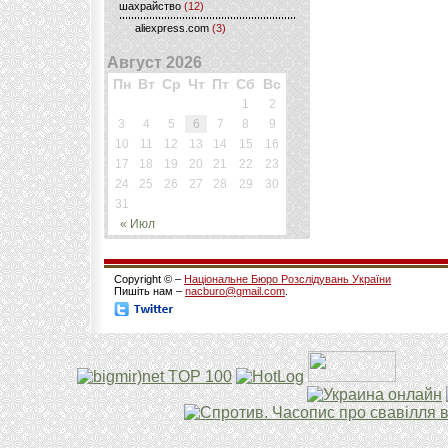
шахрайство
(12)
aliexpress.com
(3)
Август 2026
Пн
Вт
Ср
Чт
Пт
Сб
Вс
1
2
3
4
5
6
7
8
9
10
11
12
13
14
15
16
17
18
19
20
21
22
23
24
25
26
27
28
29
30
31
« Июл
Copyright © –
Національне Бюро Розслідувань України
Пишіть нам –
nacburo@gmail.com
.