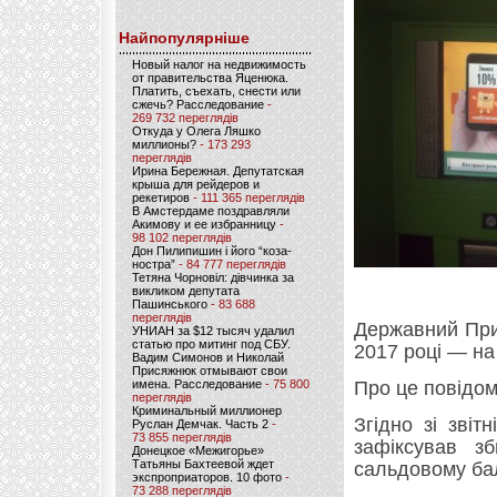
Найпопулярніше
Новый налог на недвижимость
от правительства Яценюка.
Платить, съехать, снести или
сжечь? Расследование
-
269 732 переглядів
Откуда у Олега Ляшко
миллионы?
- 173 293
переглядів
Ирина Бережная. Депутатская
крыша для рейдеров и
рекетиров
- 111 365 переглядів
В Амстердаме поздравляли
Акимову и ее избранницу
-
98 102 переглядів
Дон Пилипишин і його “коза-
ностра”
- 84 777 переглядів
Тетяна Чорновіл: дівчинка за
викликом депутата
Пашинського
- 83 688
переглядів
Державний При
УНИАН за $12 тысяч удалил
статью про митинг под СБУ.
2017 році — на
Вадим Симонов и Николай
Присяжнюк отмывают свои
имена. Расследование
- 75 800
Про це повідо
переглядів
Криминальный миллионер
Згідно зі звіт
Руслан Демчак. Часть 2
-
73 855 переглядів
зафіксував з
Донецкое «Межигорье»
Татьяны Бахтеевой ждет
сальдовому бал
экспроприаторов. 10 фото
-
73 288 переглядів