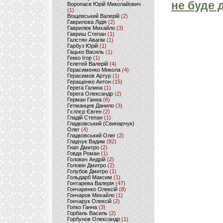
не буде 
Воропаєв Юрій Миколайович
(1)
Вощевський Валерій
(2)
Гаврилова Лідія
(2)
Гаврилюк Михайло
(3)
Гавриш Степан
(1)
Галстян Авагім
(1)
Гарбуз Юрій
(1)
Гацько Василь
(1)
Гекко Ігор
(1)
Гелетей Валерій
(4)
Герасименко Микола
(4)
Герасимов Артур
(1)
Геращенко Антон
(15)
Герега Галина
(1)
Герега Олександр
(2)
Герман Ганна
(6)
Гетманцев Данило
(3)
Гєллєр Євген
(2)
Гладій Степан
(1)
Гладковський (Свинарчук)
Олег
(4)
Гладковський Олег
(2)
Гладчук Вадим
(82)
Гнап Дмитро
(2)
Говда Роман
(1)
Головач Андрій
(2)
Головін Дмитро
(2)
Голубов Дмитро
(1)
Гольдарб Максим
(1)
Гонтарева Валерія
(47)
Гончаренко Олексій
(8)
Гончаров Михайло
(1)
Гончарук Олексій
(2)
Гопко Ганна
(3)
Горбаль Василь
(2)
Горбунов Олександр
(1)