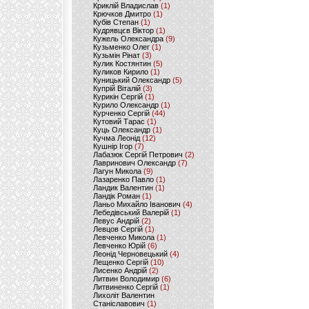
Криклій Владислав
(1)
Крючков Дмитро
(1)
Кубів Степан
(1)
Кудрявцєв Віктор
(1)
Кужель Олександра
(9)
Кузьменко Олег
(1)
Кузьмін Рінат
(3)
Кулик Костянтин
(5)
Куликов Кирило
(1)
Куницький Олександр
(5)
Купрій Віталій
(3)
Курикін Сергій
(1)
Курило Олександр
(1)
Курченко Сергій
(44)
Кутовий Тарас
(1)
Куць Олександр
(1)
Кучма Леонід
(12)
Кушнір Ігор
(7)
Лабазюк Сергій Петрович
(2)
Лавринович Олександр
(7)
Лагун Микола
(9)
Лазаренко Павло
(1)
Ландик Валентин
(1)
Ландік Роман
(1)
Ланьо Михайло Іванович
(4)
Лебедівський Валерій
(1)
Левус Андрій
(2)
Левцов Сергій
(1)
Левченко Микола
(1)
Левченко Юрій
(6)
Леонід Черновецький
(4)
Лещенко Сергій
(10)
Лисенко Андрій
(2)
Литвин Володимир
(6)
Литвиненко Сергій
(1)
Лихоліт Валентин
Станіславович
(1)