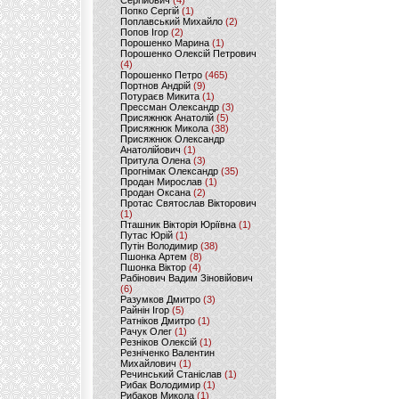
Сергійович
(4)
Попко Сергій
(1)
Поплавський Михайло
(2)
Попов Ігор
(2)
Порошенко Марина
(1)
Порошенко Олексій Петрович
(4)
Порошенко Петро
(465)
Портнов Андрій
(9)
Потураєв Микита
(1)
Прессман Олександр
(3)
Присяжнюк Анатолій
(5)
Присяжнюк Микола
(38)
Присяжнюк Олександр
Анатолійович
(1)
Притула Олена
(3)
Прогнімак Олександр
(35)
Продан Мирослав
(1)
Продан Оксана
(2)
Протас Святослав Вікторович
(1)
Пташник Вікторія Юріївна
(1)
Путас Юрій
(1)
Путін Володимир
(38)
Пшонка Артем
(8)
Пшонка Віктор
(4)
Рабінович Вадим Зіновійович
(6)
Разумков Дмитро
(3)
Райнін Ігор
(5)
Ратніков Дмитро
(1)
Рачук Олег
(1)
Резніков Олексій
(1)
Резніченко Валентин
Михайлович
(1)
Речинський Станіслав
(1)
Рибак Володимир
(1)
Рибаков Микола
(1)