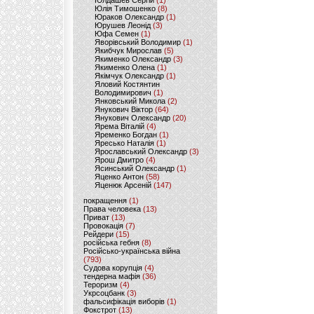
Юлдашев Сергій
(1)
Юлія Тимошенко
(8)
Юраков Олександр
(1)
Юрушев Леонід
(3)
Юфа Семен
(1)
Яворівський Володимир
(1)
Якибчук Мирослав
(5)
Якименко Олександр
(3)
Якименко Олена
(1)
Якімчук Олександр
(1)
Яловий Костянтин
Володимирович
(1)
Янковський Микола
(2)
Янукович Віктор
(64)
Янукович Олександр
(20)
Ярема Віталій
(4)
Яременко Богдан
(1)
Яресько Наталія
(1)
Ярославський Олександр
(3)
Ярош Дмитро
(4)
Ясинський Олександр
(1)
Яценко Антон
(58)
Яценюк Арсеній
(147)
покращення
(1)
Права человека
(13)
Приват
(13)
Провокація
(7)
Рейдери
(15)
російська гебня
(8)
Російсько-українська війна
(793)
Судова корупція
(4)
тендерна мафія
(36)
Тероризм
(4)
Укрсоцбанк
(3)
фальсифікація виборів
(1)
Фокстрот
(13)