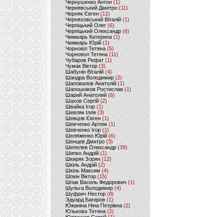
Чернушенко Антон
(1)
Чернявський Дмитро
(11)
Черняк Євген
(12)
Черняховський Віталій
(1)
Черпіцький Олег
(6)
Черпіцький Олександр
(6)
Чижмарь Катерина
(1)
Чижмарь Юрій
(1)
Чорновіл Тетяна
(5)
Чорновол Тетяна
(11)
Чубаров Рефат
(1)
Чумак Віктор
(3)
Шабунін Віталій
(4)
Шандра Володимир
(2)
Шаповалов Анатолій
(1)
Шапошніков Ростислав
(1)
Шарий Анатолий
(6)
Шахов Сергій
(2)
Швайка Ігор
(1)
Шевляк Ілля
(3)
Шевцов Євген
(1)
Шевченко Артем
(1)
Шевченко Ігор
(1)
Шеляженко Юрій
(6)
Шенцев Дмитро
(3)
Шепелев Олександр
(39)
Шипко Андрій
(1)
Шкиряк Зорян
(12)
Шкіль Андрій
(2)
Шкіль Максим
(4)
Шокін Віктор
(15)
Шпак Василь Федорович
(1)
Шульга Володимир
(4)
Шуфрич Нестор
(8)
Эдуард Багиров
(1)
Южаніна Ніна Петрівна
(2)
Юзькова Тетяна
(2)