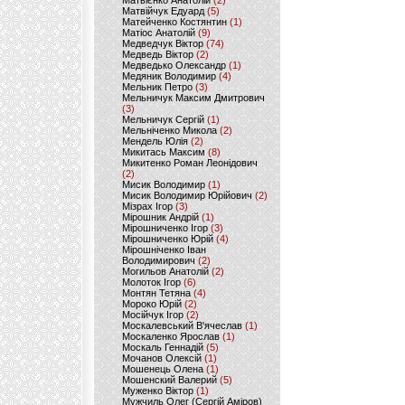
Матвієнко Анатолій
(2)
Матвійчук Едуард
(5)
Матейченко Костянтин
(1)
Матіос Анатолій
(9)
Медведчук Віктор
(74)
Медведь Віктор
(2)
Медведько Олександр
(1)
Медяник Володимир
(4)
Мельник Петро
(3)
Мельничук Максим Дмитрович
(3)
Мельничук Сергій
(1)
Мельніченко Микола
(2)
Мендель Юлія
(2)
Микитась Максим
(8)
Микитенко Роман Леонідович
(2)
Мисик Володимир
(1)
Мисик Володимир Юрійович
(2)
Мізрах Ігор
(3)
Мірошник Андрій
(1)
Мірошниченко Ігор
(3)
Мірошниченко Юрій
(4)
Мірошніченко Іван
Володимирович
(2)
Могильов Анатолій
(2)
Молоток Ігор
(6)
Монтян Тетяна
(4)
Мороко Юрій
(2)
Мосійчук Ігор
(2)
Москалевський В'ячеслав
(1)
Москаленко Ярослав
(1)
Москаль Геннадій
(5)
Мочанов Олексій
(1)
Мошенець Олена
(1)
Мошенский Валерий
(5)
Муженко Віктор
(1)
Мужчиль Олег (Сергій Аміров)