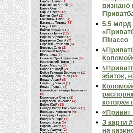
Барбул Павло
(1)
визнано 
Барвіненко Віталій
(3)
Барна Олег
(4)
Приватб
Барна Степан
(2)
Баулін Юрій
(2)
Бахматюк Олег
(91)
5,5 млрд
Бахтеєва Тетяна
(55)
Бачун Олег
(3)
Бейлін Михайло
(1)
«Приватб
Бережна Ірина
(12)
Береза Борислав
(2)
Пікассо
Березенко Сергій
(7)
Березкін Станіслав
(5)
Березюк Олег
(2)
#Приватб
Білецький Андрій
(1)
Білик Ірина
(1)
Коломой
Бірюков Юрій Сергійович
(2)
Блажівський Петро
(1)
Бланк Максим
(3)
#Приватб
Бобов Геннадій
(2)
Бобов Геннадій Борисович
(1)
збиток, 
Богартирьова Раїса
(32)
Богдан Андрій
(8)
Богдан Губський
(1)
Коломойс
Богдан Руслан
(8)
Боголюбов Геннадій Борисович
распоряж
(5)
Богомолець Ольга
(2)
которая 
Богуслаєв Вячеслав
(4)
Бойко Юрій
(13)
Бондар Віктор Васильович
(1)
«Приват 
Бондарєв Костянтин
(4)
Бондарчук Сергій
(1)
Бондик Валерій
(1)
З карти 
Бондик Віктор
(5)
Борзов Сергiй
(2)
на казин
Борис Адамов
(1)