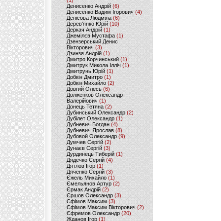
(1)
Денисенко Андрій
(6)
Денисенко Вадим Ігорович
(4)
Денісова Людміла
(6)
Дерев'янко Юрій
(10)
Деркач Андрій
(1)
Джемілєв Мустафа
(1)
Дзензерський Денис
Вікторович
(3)
Дзинзя Андрій
(1)
Дмитро Корчинський
(1)
Дмитрук Микола Ілліч
(1)
Дмитрунь Юрій
(1)
Добкін Дмитро
(1)
Добкін Михайло
(2)
Довгий Олесь
(6)
Долженков Олександр
Валерійович
(1)
Донець Тетяна
(2)
Дубинський Олександр
(2)
Дубілет Олександр
(1)
Дубневич Богдан
(4)
Дубневич Ярослав
(8)
Дубовой Олександр
(9)
Думчев Сергій
(2)
Дунаєв Сергій
(3)
Дурдинець Тиберій
(1)
Дядечко Сергій
(4)
Дятлов Ігор
(1)
Дяченко Сергій
(3)
Єжель Михайло
(1)
Ємельянов Артур
(2)
Єрмак Андрій
(2)
Єршов Олександр
(3)
Єфімов Максим
(3)
Єфімов Максим Вікторович
(2)
Єфремов Олександр
(20)
Жданов Ігор
(1)