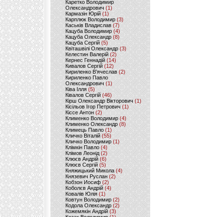
Каретко Володимир
Олександрович
(1)
Кармазін Юрій
(1)
Карплюк Володимир
(3)
Каськів Владислав
(7)
Кацуба Володимир
(4)
Кацуба Олександр
(8)
Кацуба Сергій
(5)
Квіташвілі Олександр
(3)
Келестин Валерій
(2)
Кернес Геннадій
(14)
Кивалов Сергій
(12)
Кириленко В’ячеслав
(2)
Кириленко Павло
Олександрович
(1)
Ківа Ілля
(5)
Ківалов Сергій
(46)
Кірш Олександр Вікторович
(1)
Кісільов Ігор Петрович
(1)
Кіссе Антон
(2)
Клименко Володимир
(4)
Клименко Олександр
(8)
Климець Павло
(1)
Кличко Віталій
(55)
Кличко Володимир
(1)
Клімкін Павло
(4)
Клімов Леонід
(2)
Клюєв Андрій
(6)
Клюєв Сергій
(5)
Княжицький Микола
(4)
Князевич Руслан
(2)
Кобзон Иосиф
(2)
Коболєв Андрій
(4)
Ковалів Юлія
(1)
Ковтун Володимир
(2)
Кодола Олександр
(2)
Кожемякін Андрій
(3)