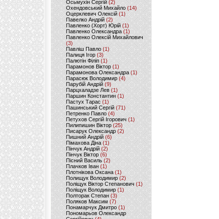
Осьмухін Сергій
(2)
Охендовський Михайло
(14)
Оцерклевич Олексій
(1)
Павелко Андрій
(2)
Павленко (Хорт) Юрій
(1)
Павленко Олександра
(1)
Павленко Олексій Михайлович
(3)
Павліш Павло
(1)
Палиця Ігор
(3)
Палютін Філіп
(1)
Парамонов Віктор
(1)
Парамонова Олександра
(1)
Парасюк Володимир
(4)
Парубій Андрій
(9)
Парцхаладзе Лев
(1)
Паршин Константин
(1)
Пастух Тарас
(1)
Пашинський Сергій
(71)
Петренко Павло
(4)
Петухов Сергій Ігорович
(1)
Пилипишин Віктор
(25)
Писарук Олександр
(2)
Пишний Андрій
(6)
Пімахова Діна
(1)
Пінчук Андрій
(2)
Пінчук Віктор
(6)
Пісний Василь
(2)
Плачков Іван
(1)
Плотнікова Оксана
(1)
Полищук Володимир
(2)
Поліщук Віктор Степанович
(1)
Поліщук Володимир
(1)
Полторак Степан
(3)
Поляков Максим
(7)
Понамарчук Дмитро
(1)
Пономарьов Олександр