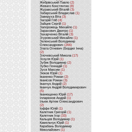
Жебрівський Павло
(2)
Жеваго Констянтин
(8)
Журавський Віталій
(3)
Забарський Владислав
(1)
Заверуха Віта
(3)
Загорій Гліб
(4)
Зайцев Сергій
(1)
Запорожець Михайло
(1)
Зарахович Дмитро
(1)
Захарченко Віталій
(3)
Згуровський Михайло
(1)
Зеленський Володимир
Олександрович
(266)
Злата Огневич (Бордюг Інна)
(2)
Злочевський Микола
(17)
Зозуля Юрій
(1)
Зубик Володимир
(2)
Зубко Геннадій
(1)
Зуєв Максим
(1)
Зюков Юрій
(1)
Іваненко Роман
(2)
Іванісов Роман
(3)
Іванчук Андрій
(2)
Іванчук Андрій Володимирович
(5)
Іванющенко Юрій
(17)
Ілларіонов Андрій
(1)
Ільюк Артем Олександрович
(2)
Іоффе Юлій
(1)
Калетник Григорій
(1)
Калетник Ігор
(33)
Кальцев Володимир
(1)
Камельчук Юрій
(1)
Карабань Володимир
Миколайович
(1)