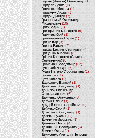
Горган (Лялька) Олександр
(1)
Гордеєв Денис
(1)
Гордієнко Микола
(1)
Гордійчук Андрій
(1)
Гордон Дмитро
(7)
Грановський Олександр
Михайлович
(10)
Гриб Вадим
(1)
Григоришин Костянтин
(5)
Гримчак Юрій
(1)
Гриневецький Сергій
(1)
Гринів Ігор
(3)
Грицак Василь
(2)
Грицак Василь Сергійович
(4)
Гриценко Анатолій
(8)
Грішин Костянтин (Семен
Семенченко)
(8)
Гройсман Володимир
(62)
Губський Богдан
(3)
Гудзь Наталія Ярославівна
(2)
Гужва Ігор
(1)
Гута Микола
(1)
Давиденко Валерій
(1)
Данилець Володимир
(1)
Данилюк Олександр
Олександрович
(6)
Данченко Олександр
(3)
Дегрик Олена
(1)
Дейдей Євген Сергійович
(9)
Дейнеко Сергій
(1)
Демішкан Володимир
(1)
Демчак Руслан
(12)
Демченко Людмила
(1)
Демчина Павло
(4)
Демчишин Володимир
(5)
Демчук Ольга
(1)
Денисенко Анатолій Петрович