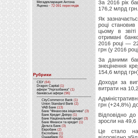
За 2016 рік ба
Мегадекларация Антона
Яценко
- 72 091 переглядів
176,2 млрд грн
Як зазначаєть
році становив
цьому в звіті
отримані банк
2016 році — 2
грн (у 2016 роц
За даними бан
знецінення кр
154,6 млрд грн)
Рубрики
Доходи за вип
CБУ
(64)
Dragon Capital
(1)
витрати на 10,2
афери "Укргазбанка"
(1)
банківські афери
(96)
Адміністративн
CityCommerce Bank
(1)
Union Standard Bank
(2)
грн (+24,8%) до
VAB Банк
(13)
Банк "Фінансова ініціатива"
(3)
Відповідно до 
Банк Кредит Дніпро
(1)
Банк Національний кредит
(3)
зросли на 49,6
Банк Фінанси та кредит
(1)
Дельта Банк
(3)
Евробанк
(2)
Це стало нас
Експобанк
(1)
відповідно збі
Ощадбанк
(5)