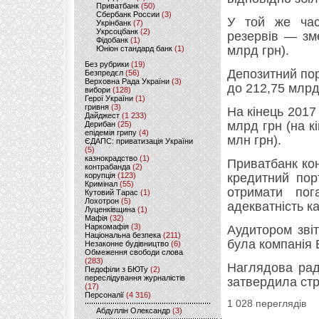
Приватбанк
(50)
Сбербанк России
(3)
У той же час
Укрінбанк
(7)
Укрсоцбанк
(2)
резервів — зм
Фідобанк
(1)
млрд грн).
Юніон стандард банк
(1)
Без рубрики
(19)
Депозитний пор
Безпредєл
(56)
Верховна Рада України
(3)
до 212,75 млрд
вибори
(128)
Герої України
(1)
гривня
(3)
На кінець 2017
Дайджест
(1 233)
млрд грн (на к
Дерибан
(25)
епідемія грипу
(4)
млн грн).
ЄДАПС: приватизація України
(5)
казнокрадство
(1)
Приватбанк кон
контрабанда
(2)
корупція
(123)
кредитний по
Кримінал
(55)
отримати пог
Кутовий Тарас
(1)
Лохотрон
(5)
адекватність к
Луценківщина
(1)
Мафія
(32)
Наркомафія
(3)
Аудитором звіт
Національна безпека
(211)
була компанія 
Незаконне будівництво
(6)
Обмеження свободи слова
(283)
Наглядова рад
Педофіли з БЮТу
(2)
переслідування журналістів
затвердила стр
(17)
Персоналії
(4 316)
1 028 переглядів
Абдуллін Олександр
(3)