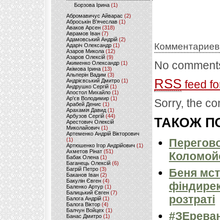
Борзова Ірина
(1)
Абромавичус Айварас
(2)
Аброськін В’ячеслав
(1)
Аваков Арсен
(318)
Аврамов Іван
(7)
Адамовський Андрій
(2)
Комментариев
Адаріч Олександр
(1)
Азаров Микола
(12)
Азаров Олексій
(9)
No comments
Акименко Олександр
(1)
Акімова Ірина
(13)
Альперін Вадим
(3)
RSS
Андрієвський Дмитро
(1)
feed fo
Андрушко Сергій
(1)
Апостол Михайло
(1)
Ар'єв Володимир
(1)
Sorry, the co
Арабей Денис
(1)
Арахамія Давид
(1)
Арбузов Сергій
(44)
ТАКОЖ ПО
Арестович Олексій
Миколайович
(1)
Артеменко Андрій Вікторович
(1)
Перегово
Артюшенко Ігор Андрійович
(1)
Ахметов Рінат
(51)
Коломойс
Бабак Олена
(1)
Баганець Олексій
(6)
Багрій Петро
(3)
Беня мст
Баканов Іван
(2)
Бакулін Євген
(4)
фіндирек
Баленко Артур
(1)
Балицький Євген
(7)
розтраті
Балога Андрій
(1)
Балога Віктор
(4)
Балчун Войцех
(1)
#ЗЕреван
Банас Дмитро
(1)