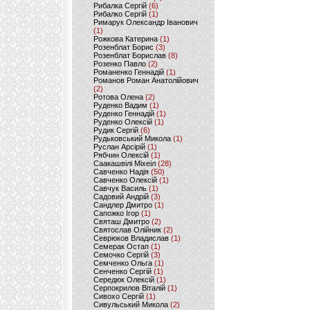
Рибалка Сергій
(6)
Рибалко Сергій
(1)
Римарук Олександр Іванович
(1)
Рожкова Катерина
(1)
Розенблат Борис
(3)
Розенблат Борислав
(8)
Розенко Павло
(2)
Романенко Геннадій
(1)
Романов Роман Анатолійович
(2)
Ротова Олена
(2)
Руденко Вадим
(1)
Руденко Геннадій
(1)
Руденко Олексій
(1)
Рудик Сергій
(6)
Рудьковський Микола
(1)
Руслан Арсірій
(1)
Рябчин Олексій
(1)
Саакашвілі Міхеіл
(28)
Савченко Надія
(50)
Савченко Олексій
(1)
Савчук Василь
(1)
Садовий Андрій
(3)
Сандлер Дмитро
(1)
Сапожко Ігор
(1)
Святаш Дмитро
(2)
Святослав Олійник
(2)
Севрюков Владислав
(1)
Семерак Остап
(1)
Семочко Сергій
(3)
Семченко Ольга
(1)
Сенченко Сергій
(1)
Середюк Олексій
(1)
Серпокрилов Віталій
(1)
Сивохо Сергій
(1)
Сивульський Микола
(2)