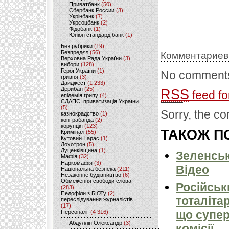
Приватбанк
(50)
Сбербанк России
(3)
Укрінбанк
(7)
Укрсоцбанк
(2)
Фідобанк
(1)
Юніон стандард банк
(1)
Без рубрики
(19)
Безпредєл
(56)
Комментариев
Верховна Рада України
(3)
вибори
(128)
Герої України
(1)
No comments
гривня
(3)
Дайджест
(1 233)
Дерибан
(25)
RSS
feed fo
епідемія грипу
(4)
ЄДАПС: приватизація України
(5)
Sorry, the co
казнокрадство
(1)
контрабанда
(2)
корупція
(123)
ТАКОЖ ПО
Кримінал
(55)
Кутовий Тарас
(1)
Лохотрон
(5)
Луценківщина
(1)
Зеленськ
Мафія
(32)
Наркомафія
(3)
Відео
Національна безпека
(211)
Незаконне будівництво
(6)
Обмеження свободи слова
Російськ
(283)
Педофіли з БЮТу
(2)
тоталіта
переслідування журналістів
(17)
що супер
Персоналії
(4 316)
Абдуллін Олександр
(3)
комісії