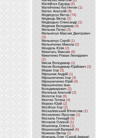
Матвієнко Анатолій
(2)
Матвійчук Едуард
(5)
Матейченко Костянтин
(1)
Матіос Анатолій
(9)
Медведчук Віктор
(74)
Медведь Віктор
(2)
Медведько Олександр
(1)
Медяник Володимир
(4)
Мельник Петро
(3)
Мельничук Максим Дмитрович
(3)
Мельничук Сергій
(1)
Мельніченко Микола
(2)
Мендель Юлія
(2)
Микитась Максим
(8)
Микитенко Роман Леонідович
(2)
Мисик Володимир
(1)
Мисик Володимир Юрійович
(2)
Мізрах Ігор
(3)
Мірошник Андрій
(1)
Мірошниченко Ігор
(3)
Мірошниченко Юрій
(4)
Мірошніченко Іван
Володимирович
(2)
Могильов Анатолій
(2)
Молоток Ігор
(6)
Монтян Тетяна
(4)
Мороко Юрій
(2)
Мосійчук Ігор
(2)
Москалевський В'ячеслав
(1)
Москаленко Ярослав
(1)
Москаль Геннадій
(5)
Мочанов Олексій
(1)
Мошенець Олена
(1)
Мошенский Валерий
(5)
Муженко Віктор
(1)
Мужчиль Олег (Сергій Аміров)