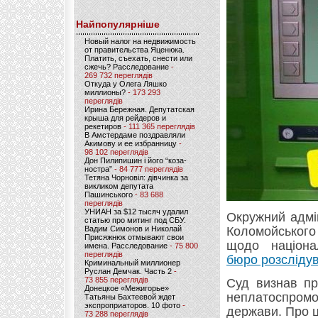
Найпопулярніше
Новый налог на недвижимость
от правительства Яценюка.
Платить, съехать, снести или
сжечь? Расследование
-
269 732 переглядів
Откуда у Олега Ляшко
миллионы?
- 173 293
переглядів
Ирина Бережная. Депутатская
крыша для рейдеров и
рекетиров
- 111 365 переглядів
В Амстердаме поздравляли
Акимову и ее избранницу
-
98 102 переглядів
Дон Пилипишин і його “коза-
ностра”
- 84 777 переглядів
Тетяна Чорновіл: дівчинка за
викликом депутата
Пашинського
- 83 688
переглядів
УНИАН за $12 тысяч удалил
Окружний адмі
статью про митинг под СБУ.
Вадим Симонов и Николай
Коломойського
Присяжнюк отмывают свои
щодо націона
имена. Расследование
- 75 800
переглядів
бюро розслідув
Криминальный миллионер
Руслан Демчак. Часть 2
-
73 855 переглядів
Суд визнав пр
Донецкое «Межигорье»
неплатоспро
Татьяны Бахтеевой ждет
экспроприаторов. 10 фото
-
держави. Про 
73 288 переглядів