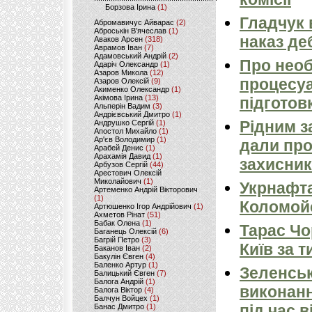
Борзова Ірина
(1)
Гладчук 
Абромавичус Айварас
(2)
Аброськін В’ячеслав
(1)
наказ де
Аваков Арсен
(318)
Аврамов Іван
(7)
Адамовський Андрій
(2)
Про необ
Адаріч Олександр
(1)
Азаров Микола
(12)
процесуа
Азаров Олексій
(9)
Акименко Олександр
(1)
Акімова Ірина
(13)
підготов
Альперін Вадим
(3)
Андрієвський Дмитро
(1)
Рідним з
Андрушко Сергій
(1)
Апостол Михайло
(1)
Ар'єв Володимир
(1)
дали про
Арабей Денис
(1)
Арахамія Давид
(1)
захисник
Арбузов Сергій
(44)
Арестович Олексій
Миколайович
(1)
Укрнафта
Артеменко Андрій Вікторович
(1)
Коломойс
Артюшенко Ігор Андрійович
(1)
Ахметов Рінат
(51)
Бабак Олена
(1)
Тарас Чо
Баганець Олексій
(6)
Багрій Петро
(3)
Київ за т
Баканов Іван
(2)
Бакулін Євген
(4)
Баленко Артур
(1)
Зеленськ
Балицький Євген
(7)
Балога Андрій
(1)
виконанн
Балога Віктор
(4)
Балчун Войцех
(1)
під час в
Банас Дмитро
(1)