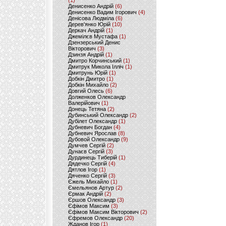
(1)
Денисенко Андрій
(6)
Денисенко Вадим Ігорович
(4)
Денісова Людміла
(6)
Дерев'янко Юрій
(10)
Деркач Андрій
(1)
Джемілєв Мустафа
(1)
Дзензерський Денис
Вікторович
(3)
Дзинзя Андрій
(1)
Дмитро Корчинський
(1)
Дмитрук Микола Ілліч
(1)
Дмитрунь Юрій
(1)
Добкін Дмитро
(1)
Добкін Михайло
(2)
Довгий Олесь
(6)
Долженков Олександр
Валерійович
(1)
Донець Тетяна
(2)
Дубинський Олександр
(2)
Дубілет Олександр
(1)
Дубневич Богдан
(4)
Дубневич Ярослав
(8)
Дубовой Олександр
(9)
Думчев Сергій
(2)
Дунаєв Сергій
(3)
Дурдинець Тиберій
(1)
Дядечко Сергій
(4)
Дятлов Ігор
(1)
Дяченко Сергій
(3)
Єжель Михайло
(1)
Ємельянов Артур
(2)
Єрмак Андрій
(2)
Єршов Олександр
(3)
Єфімов Максим
(3)
Єфімов Максим Вікторович
(2)
Єфремов Олександр
(20)
Жданов Ігор
(1)