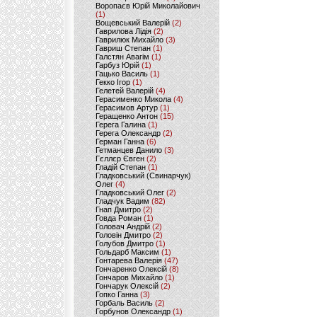
Воропаєв Юрій Миколайович
(1)
Вощевський Валерій
(2)
Гаврилова Лідія
(2)
Гаврилюк Михайло
(3)
Гавриш Степан
(1)
Галстян Авагім
(1)
Гарбуз Юрій
(1)
Гацько Василь
(1)
Гекко Ігор
(1)
Гелетей Валерій
(4)
Герасименко Микола
(4)
Герасимов Артур
(1)
Геращенко Антон
(15)
Герега Галина
(1)
Герега Олександр
(2)
Герман Ганна
(6)
Гетманцев Данило
(3)
Гєллєр Євген
(2)
Гладій Степан
(1)
Гладковський (Свинарчук)
Олег
(4)
Гладковський Олег
(2)
Гладчук Вадим
(82)
Гнап Дмитро
(2)
Говда Роман
(1)
Головач Андрій
(2)
Головін Дмитро
(2)
Голубов Дмитро
(1)
Гольдарб Максим
(1)
Гонтарева Валерія
(47)
Гончаренко Олексій
(8)
Гончаров Михайло
(1)
Гончарук Олексій
(2)
Гопко Ганна
(3)
Горбаль Василь
(2)
Горбунов Олександр
(1)