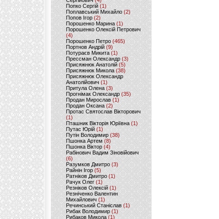
Сергійович
(4)
Попко Сергій
(1)
Поплавський Михайло
(2)
Попов Ігор
(2)
Порошенко Марина
(1)
Порошенко Олексій Петрович
(4)
Порошенко Петро
(465)
Портнов Андрій
(9)
Потураєв Микита
(1)
Прессман Олександр
(3)
Присяжнюк Анатолій
(5)
Присяжнюк Микола
(38)
Присяжнюк Олександр
Анатолійович
(1)
Притула Олена
(3)
Прогнімак Олександр
(35)
Продан Мирослав
(1)
Продан Оксана
(2)
Протас Святослав Вікторович
(1)
Пташник Вікторія Юріївна
(1)
Путас Юрій
(1)
Путін Володимир
(38)
Пшонка Артем
(8)
Пшонка Віктор
(4)
Рабінович Вадим Зіновійович
(6)
Разумков Дмитро
(3)
Райнін Ігор
(5)
Ратніков Дмитро
(1)
Рачук Олег
(1)
Резніков Олексій
(1)
Резніченко Валентин
Михайлович
(1)
Речинський Станіслав
(1)
Рибак Володимир
(1)
Рибаков Микола
(1)