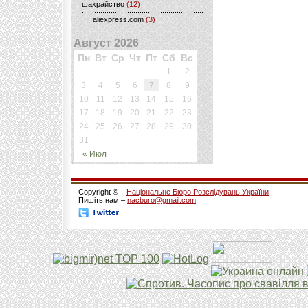
шахрайство
(12)
aliexpress.com
(3)
Август 2026
Пн
Вт
Ср
Чт
Пт
Сб
Вс
1
2
3
4
5
6
7
8
9
10
11
12
13
14
15
16
17
18
19
20
21
22
23
24
25
26
27
28
29
30
31
« Июл
Copyright © –
Національне Бюро Розслідувань України
Пишіть нам –
nacburo@gmail.com
.