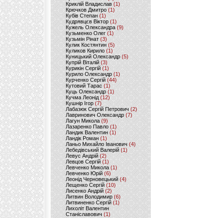
Криклій Владислав
(1)
Крючков Дмитро
(1)
Кубів Степан
(1)
Кудрявцєв Віктор
(1)
Кужель Олександра
(9)
Кузьменко Олег
(1)
Кузьмін Рінат
(3)
Кулик Костянтин
(5)
Куликов Кирило
(1)
Куницький Олександр
(5)
Купрій Віталій
(3)
Курикін Сергій
(1)
Курило Олександр
(1)
Курченко Сергій
(44)
Кутовий Тарас
(1)
Куць Олександр
(1)
Кучма Леонід
(12)
Кушнір Ігор
(7)
Лабазюк Сергій Петрович
(2)
Лавринович Олександр
(7)
Лагун Микола
(9)
Лазаренко Павло
(1)
Ландик Валентин
(1)
Ландік Роман
(1)
Ланьо Михайло Іванович
(4)
Лебедівський Валерій
(1)
Левус Андрій
(2)
Левцов Сергій
(1)
Левченко Микола
(1)
Левченко Юрій
(6)
Леонід Черновецький
(4)
Лещенко Сергій
(10)
Лисенко Андрій
(2)
Литвин Володимир
(6)
Литвиненко Сергій
(1)
Лихоліт Валентин
Станіславович
(1)