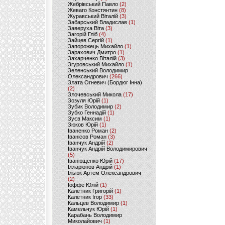
Жебрівський Павло
(2)
Жеваго Констянтин
(8)
Журавський Віталій
(3)
Забарський Владислав
(1)
Заверуха Віта
(3)
Загорій Гліб
(4)
Зайцев Сергій
(1)
Запорожець Михайло
(1)
Зарахович Дмитро
(1)
Захарченко Віталій
(3)
Згуровський Михайло
(1)
Зеленський Володимир
Олександрович
(266)
Злата Огневич (Бордюг Інна)
(2)
Злочевський Микола
(17)
Зозуля Юрій
(1)
Зубик Володимир
(2)
Зубко Геннадій
(1)
Зуєв Максим
(1)
Зюков Юрій
(1)
Іваненко Роман
(2)
Іванісов Роман
(3)
Іванчук Андрій
(2)
Іванчук Андрій Володимирович
(5)
Іванющенко Юрій
(17)
Ілларіонов Андрій
(1)
Ільюк Артем Олександрович
(2)
Іоффе Юлій
(1)
Калетник Григорій
(1)
Калетник Ігор
(33)
Кальцев Володимир
(1)
Камельчук Юрій
(1)
Карабань Володимир
Миколайович
(1)