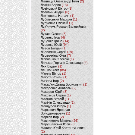
Лівшиць Олександр Ілліч
(2)
Ложкін Борис
(13)
Лозінський Віктор
(9)
Лозовий Андрій
(6)
Локтіонова Наталя
(1)
Лубківський Маркіян
(1)
Лубченко Олексій
(1)
Лук'янчук Руслан Валерійович
(2)
Лукаш Олена
(3)
Луценко Ігор
(4)
Луценко Ірина
(14)
Луценко Юрій
(94)
Львов Богдан
(1)
Льовочкін Сергій
(29)
Льовочкіна Юлія
(7)
Любченко Олексій
(1)
Лялька (Горган) Олександр
(4)
Лях Вадим
(1)
Ляшко Олег
(85)
М'ялик Віктор
(1)
Магута Роман
(1)
Мазепа Ігор
(2)
Макар'ян Давид Борисович
(1)
Макаренко Анатолій
(2)
Македон Юрій
(3)
Максімов Сергій
(1)
Маліков Віталій
(1)
Малінін Олександр
(1)
Манцуров Игорь
(1)
Маркевич Ярослав
Володимирович
(1)
Марков Ігор
(2)
Мартиненко Микола
(26)
Марушевська Юлія
(3)
Маслов Юрій Костянтинович
(2)