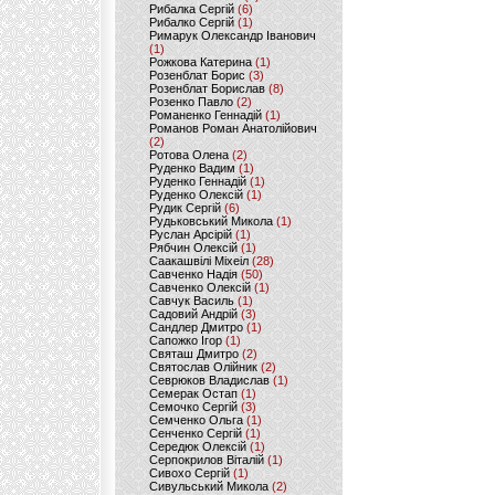
Рибалка Сергій
(6)
Рибалко Сергій
(1)
Римарук Олександр Іванович
(1)
Рожкова Катерина
(1)
Розенблат Борис
(3)
Розенблат Борислав
(8)
Розенко Павло
(2)
Романенко Геннадій
(1)
Романов Роман Анатолійович
(2)
Ротова Олена
(2)
Руденко Вадим
(1)
Руденко Геннадій
(1)
Руденко Олексій
(1)
Рудик Сергій
(6)
Рудьковський Микола
(1)
Руслан Арсірій
(1)
Рябчин Олексій
(1)
Саакашвілі Міхеіл
(28)
Савченко Надія
(50)
Савченко Олексій
(1)
Савчук Василь
(1)
Садовий Андрій
(3)
Сандлер Дмитро
(1)
Сапожко Ігор
(1)
Святаш Дмитро
(2)
Святослав Олійник
(2)
Севрюков Владислав
(1)
Семерак Остап
(1)
Семочко Сергій
(3)
Семченко Ольга
(1)
Сенченко Сергій
(1)
Середюк Олексій
(1)
Серпокрилов Віталій
(1)
Сивохо Сергій
(1)
Сивульський Микола
(2)