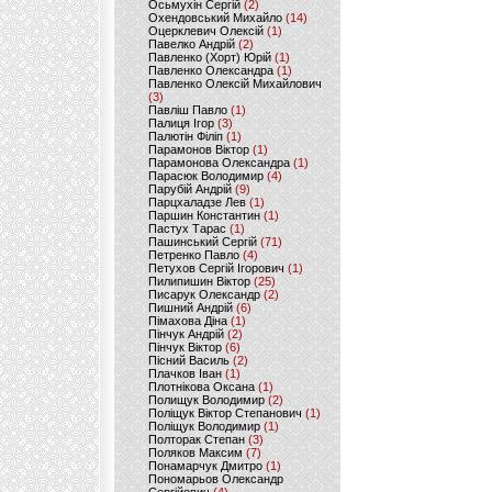
Осьмухін Сергій
(2)
Охендовський Михайло
(14)
Оцерклевич Олексій
(1)
Павелко Андрій
(2)
Павленко (Хорт) Юрій
(1)
Павленко Олександра
(1)
Павленко Олексій Михайлович
(3)
Павліш Павло
(1)
Палиця Ігор
(3)
Палютін Філіп
(1)
Парамонов Віктор
(1)
Парамонова Олександра
(1)
Парасюк Володимир
(4)
Парубій Андрій
(9)
Парцхаладзе Лев
(1)
Паршин Константин
(1)
Пастух Тарас
(1)
Пашинський Сергій
(71)
Петренко Павло
(4)
Петухов Сергій Ігорович
(1)
Пилипишин Віктор
(25)
Писарук Олександр
(2)
Пишний Андрій
(6)
Пімахова Діна
(1)
Пінчук Андрій
(2)
Пінчук Віктор
(6)
Пісний Василь
(2)
Плачков Іван
(1)
Плотнікова Оксана
(1)
Полищук Володимир
(2)
Поліщук Віктор Степанович
(1)
Поліщук Володимир
(1)
Полторак Степан
(3)
Поляков Максим
(7)
Понамарчук Дмитро
(1)
Пономарьов Олександр