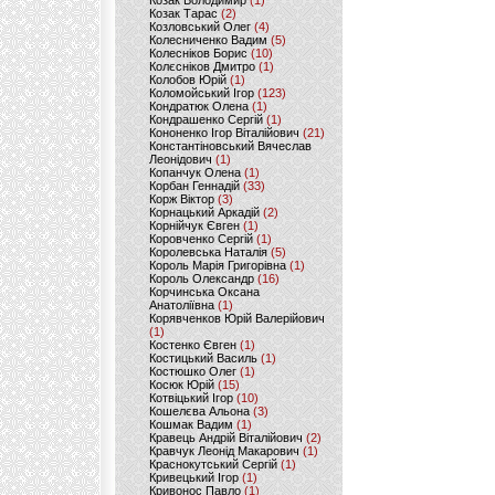
Козак Володимир
(1)
Козак Тарас
(2)
Козловський Олег
(4)
Колесниченко Вадим
(5)
Колесніков Борис
(10)
Колєсніков Дмитро
(1)
Колобов Юрій
(1)
Коломойський Ігор
(123)
Кондратюк Олена
(1)
Кондрашенко Сергій
(1)
Кононенко Ігор Віталійович
(21)
Константіновський Вячеслав
Леонідович
(1)
Копанчук Олена
(1)
Корбан Геннадій
(33)
Корж Віктор
(3)
Корнацький Аркадій
(2)
Корнійчук Євген
(1)
Коровченко Сергій
(1)
Королевська Наталія
(5)
Король Марія Григорівна
(1)
Король Олександр
(16)
Корчинська Оксана
Анатоліївна
(1)
Корявченков Юрій Валерійович
(1)
Костенко Євген
(1)
Костицький Василь
(1)
Костюшко Олег
(1)
Косюк Юрій
(15)
Котвіцький Ігор
(10)
Кошелєва Альона
(3)
Кошмак Вадим
(1)
Кравець Андрій Віталійович
(2)
Кравчук Леонід Макарович
(1)
Краснокутський Сергій
(1)
Кривецький Ігор
(1)
Кривонос Павло
(1)