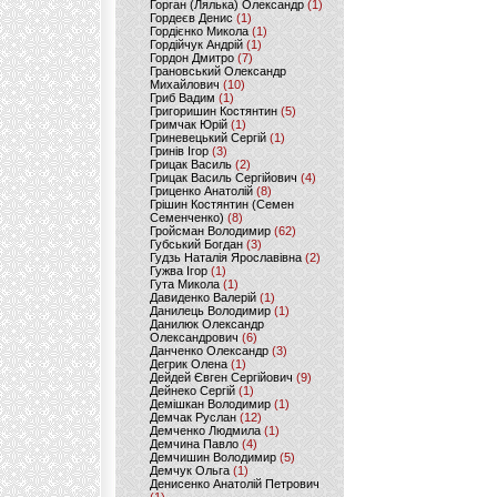
Горган (Лялька) Олександр
(1)
Гордеєв Денис
(1)
Гордієнко Микола
(1)
Гордійчук Андрій
(1)
Гордон Дмитро
(7)
Грановський Олександр
Михайлович
(10)
Гриб Вадим
(1)
Григоришин Костянтин
(5)
Гримчак Юрій
(1)
Гриневецький Сергій
(1)
Гринів Ігор
(3)
Грицак Василь
(2)
Грицак Василь Сергійович
(4)
Гриценко Анатолій
(8)
Грішин Костянтин (Семен
Семенченко)
(8)
Гройсман Володимир
(62)
Губський Богдан
(3)
Гудзь Наталія Ярославівна
(2)
Гужва Ігор
(1)
Гута Микола
(1)
Давиденко Валерій
(1)
Данилець Володимир
(1)
Данилюк Олександр
Олександрович
(6)
Данченко Олександр
(3)
Дегрик Олена
(1)
Дейдей Євген Сергійович
(9)
Дейнеко Сергій
(1)
Демішкан Володимир
(1)
Демчак Руслан
(12)
Демченко Людмила
(1)
Демчина Павло
(4)
Демчишин Володимир
(5)
Демчук Ольга
(1)
Денисенко Анатолій Петрович