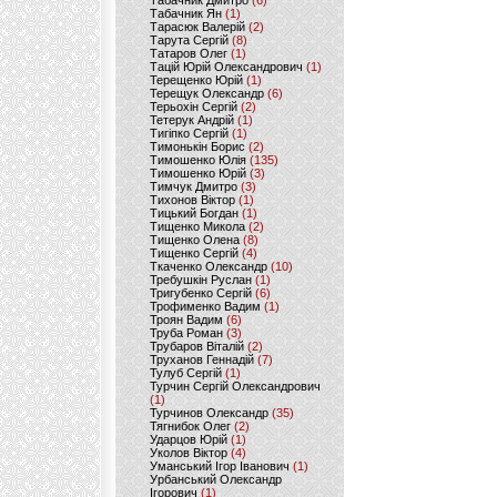
Табачник Дмитро
(6)
Табачник Ян
(1)
Тарасюк Валерій
(2)
Тарута Сергій
(8)
Татаров Олег
(1)
Тацій Юрій Олександрович
(1)
Терещенко Юрій
(1)
Терещук Олександр
(6)
Терьохін Сергій
(2)
Тетерук Андрій
(1)
Тигіпко Сергій
(1)
Тимонькін Борис
(2)
Тимошенко Юлія
(135)
Тимошенко Юрій
(3)
Тимчук Дмитро
(3)
Тихонов Віктор
(1)
Тицький Богдан
(1)
Тищенко Микола
(2)
Тищенко Олена
(8)
Тищенко Сергій
(4)
Ткаченко Олександр
(10)
Требушкін Руслан
(1)
Тригубенко Сергій
(6)
Трофименко Вадим
(1)
Троян Вадим
(6)
Труба Роман
(3)
Трубаров Віталій
(2)
Труханов Геннадій
(7)
Тулуб Сергій
(1)
Турчин Сергій Олександрович
(1)
Турчинов Олександр
(35)
Тягнибок Олег
(2)
Ударцов Юрій
(1)
Уколов Віктор
(4)
Уманський Ігор Іванович
(1)
Урбанський Олександр
Ігорович
(1)