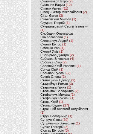
Симоненко Петро
(7)
Симонов Вадим
(12)
Ситник Артем
(11)
Сівець Віктор Миколайович
(2)
Сігал Євген
(3)
Сіньковский Микола
(1)
Скударь Георгій
(1)
Скуратовський Сергій Іванович
(1)
Слободян Олександр
В'ячеславович
(1)
Слюсарчук Андрій
(1)
Смалій Віктор
(1)
Смешко Ігор
(1)
Смолій Яків
(1)
Снєгирьов Дмитро
(2)
Соболев Вячеслав
(4)
Соболєв Єгор
(2)
Соловей Юрій Ігорович
(1)
Солод Юрій
(1)
Сольвар Руслан
(2)
Сотнік Олена
(1)
Ставицький Едуард
(9)
Стаднійчук Роман
(3)
Старикова Ганна
(1)
Стельмах Володимир
(2)
Стефанчук Микола
(1)
Стефанчук Руслан
(1)
Стець Юрій
(1)
Столар Вадим
(27)
Страшний Анатолій Андрійович
(1)
Струк Володимир
(1)
Супрун Уляна
(10)
Супруненко В'ячеслав
(1)
Суркіс Григорій
(3)
Сюмар Вікторія
(3)