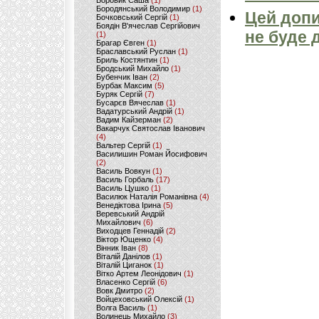
Боровик Саша
(1)
Бородянський Володимир
(1)
Цей допи
Бочковський Сергій
(1)
Боядін В'ячеслав Сергійович
не буде 
(1)
Брагар Євген
(1)
Браславський Руслан
(1)
Бриль Костянтин
(1)
Бродський Михайло
(1)
Бубенчик Іван
(2)
Бурбак Максим
(5)
Буряк Сергій
(7)
Бусарєв Вячеслав
(1)
Вадатурський Андрій
(1)
Вадим Кайзерман
(2)
Вакарчук Святослав Іванович
(4)
Вальтер Сергій
(1)
Василишин Роман Йосифович
(2)
Василь Вовкун
(1)
Василь Горбаль
(17)
Василь Цушко
(1)
Василюк Наталія Романівна
(4)
Венедіктова Ірина
(5)
Веревський Андрій
Михайлович
(6)
Виходцев Геннадій
(2)
Віктор Ющенко
(4)
Вінник Іван
(8)
Віталій Данілов
(1)
Віталій Циганок
(1)
Вітко Артем Леонідович
(1)
Власенко Сергій
(6)
Вовк Дмитро
(2)
Войцеховський Олексій
(1)
Волга Василь
(1)
Волинець Михайло
(3)