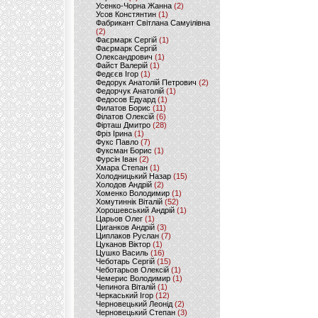
Усенко-Чорна Жанна
(2)
Усов Констянтин
(1)
Фабрикант Світлана Самуілівна
(2)
Фаєрмарк Сергій
(1)
Фаєрмарк Сергій
Олександрович
(1)
Файст Валерій
(1)
Федєєв Ігор
(1)
Федорук Анатолій Петрович
(2)
Федорчук Анатолій
(1)
Федосов Едуард
(1)
Филатов Борис
(11)
Філатов Олексій
(6)
Фірташ Дмитро
(28)
Фріз Ірина
(1)
Фукс Павло
(7)
Фуксман Борис
(1)
Фурсін Іван
(2)
Хмара Степан
(1)
Холодницький Назар
(15)
Холодов Андрій
(2)
Хоменко Володимир
(1)
Хомутиннік Віталій
(52)
Хорошевський Андрій
(1)
Царьов Олег
(1)
Циганков Андрій
(3)
Циплаков Руслан
(7)
Цуканов Віктор
(1)
Цушко Василь
(16)
Чеботарь Сергій
(15)
Чеботарьов Олексій
(1)
Чемерис Володимир
(1)
Чепинога Віталій
(1)
Черкаський Ігор
(12)
Черновецький Леонід
(2)
Черновецький Степан
(3)