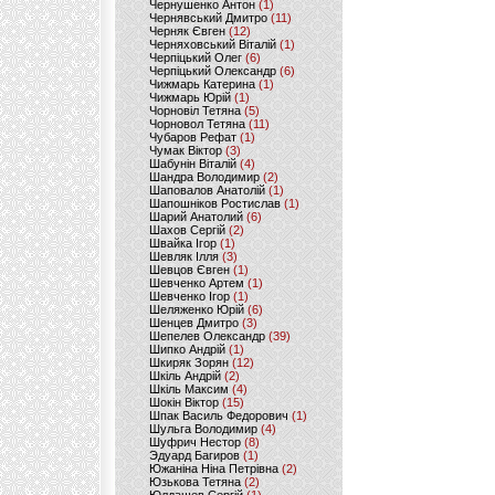
Чернушенко Антон
(1)
Чернявський Дмитро
(11)
Черняк Євген
(12)
Черняховський Віталій
(1)
Черпіцький Олег
(6)
Черпіцький Олександр
(6)
Чижмарь Катерина
(1)
Чижмарь Юрій
(1)
Чорновіл Тетяна
(5)
Чорновол Тетяна
(11)
Чубаров Рефат
(1)
Чумак Віктор
(3)
Шабунін Віталій
(4)
Шандра Володимир
(2)
Шаповалов Анатолій
(1)
Шапошніков Ростислав
(1)
Шарий Анатолий
(6)
Шахов Сергій
(2)
Швайка Ігор
(1)
Шевляк Ілля
(3)
Шевцов Євген
(1)
Шевченко Артем
(1)
Шевченко Ігор
(1)
Шеляженко Юрій
(6)
Шенцев Дмитро
(3)
Шепелев Олександр
(39)
Шипко Андрій
(1)
Шкиряк Зорян
(12)
Шкіль Андрій
(2)
Шкіль Максим
(4)
Шокін Віктор
(15)
Шпак Василь Федорович
(1)
Шульга Володимир
(4)
Шуфрич Нестор
(8)
Эдуард Багиров
(1)
Южаніна Ніна Петрівна
(2)
Юзькова Тетяна
(2)