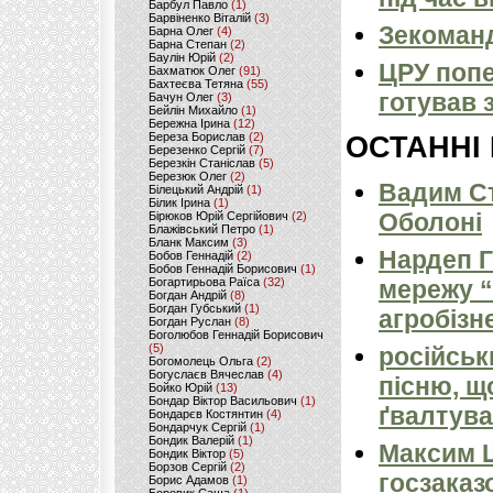
Барбул Павло
(1)
Барвіненко Віталій
(3)
Зекоманд
Барна Олег
(4)
Барна Степан
(2)
Баулін Юрій
(2)
ЦРУ попе
Бахматюк Олег
(91)
Бахтеєва Тетяна
(55)
готував 
Бачун Олег
(3)
Бейлін Михайло
(1)
Бережна Ірина
(12)
Береза Борислав
(2)
ОСТАННІ
Березенко Сергій
(7)
Березкін Станіслав
(5)
Березюк Олег
(2)
Вадим Ст
Білецький Андрій
(1)
Білик Ірина
(1)
Оболоні
Бірюков Юрій Сергійович
(2)
Блажівський Петро
(1)
Бланк Максим
(3)
Нардеп 
Бобов Геннадій
(2)
Бобов Геннадій Борисович
(1)
Богартирьова Раїса
(32)
мережу “
Богдан Андрій
(8)
Богдан Губський
(1)
агробізн
Богдан Руслан
(8)
Боголюбов Геннадій Борисович
(5)
російськ
Богомолець Ольга
(2)
Богуслаєв Вячеслав
(4)
пісню, щ
Бойко Юрій
(13)
Бондар Віктор Васильович
(1)
ґвалтува
Бондарєв Костянтин
(4)
Бондарчук Сергій
(1)
Бондик Валерій
(1)
Максим 
Бондик Віктор
(5)
Борзов Сергiй
(2)
госзаказ
Борис Адамов
(1)