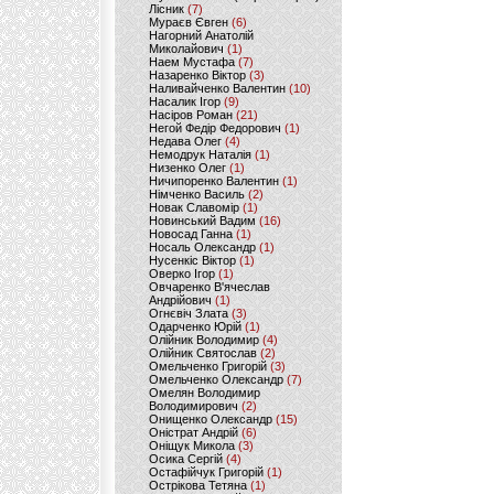
Лісник
(7)
Мураєв Євген
(6)
Нагорний Анатолій
Миколайович
(1)
Наем Мустафа
(7)
Назаренко Віктор
(3)
Наливайченко Валентин
(10)
Насалик Ігор
(9)
Насіров Роман
(21)
Негой Федір Федорович
(1)
Недава Олег
(4)
Немодрук Наталія
(1)
Низенко Олег
(1)
Ничипоренко Валентин
(1)
Німченко Василь
(2)
Новак Славомір
(1)
Новинський Вадим
(16)
Новосад Ганна
(1)
Носаль Олександр
(1)
Нусенкіс Віктор
(1)
Оверко Ігор
(1)
Овчаренко В'ячеслав
Андрійович
(1)
Огнєвіч Злата
(3)
Одарченко Юрій
(1)
Олійник Володимир
(4)
Олійник Святослав
(2)
Омельченко Григорій
(3)
Омельченко Олександр
(7)
Омелян Володимир
Володимирович
(2)
Онищенко Олександр
(15)
Оністрат Андрій
(6)
Оніщук Микола
(3)
Осика Сергій
(4)
Остафійчук Григорій
(1)
Острікова Тетяна
(1)