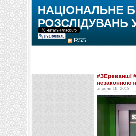
НАЦІОНАЛЬНЕ 
РОЗСЛІДУВАНЬ 
RSS
#ЗЕреванш! #
незаконною н
апреля 18, 2019