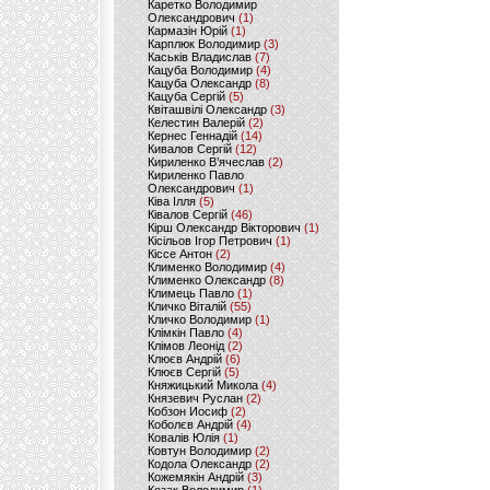
Каретко Володимир
Олександрович
(1)
Кармазін Юрій
(1)
Карплюк Володимир
(3)
Каськів Владислав
(7)
Кацуба Володимир
(4)
Кацуба Олександр
(8)
Кацуба Сергій
(5)
Квіташвілі Олександр
(3)
Келестин Валерій
(2)
Кернес Геннадій
(14)
Кивалов Сергій
(12)
Кириленко В’ячеслав
(2)
Кириленко Павло
Олександрович
(1)
Ківа Ілля
(5)
Ківалов Сергій
(46)
Кірш Олександр Вікторович
(1)
Кісільов Ігор Петрович
(1)
Кіссе Антон
(2)
Клименко Володимир
(4)
Клименко Олександр
(8)
Климець Павло
(1)
Кличко Віталій
(55)
Кличко Володимир
(1)
Клімкін Павло
(4)
Клімов Леонід
(2)
Клюєв Андрій
(6)
Клюєв Сергій
(5)
Княжицький Микола
(4)
Князевич Руслан
(2)
Кобзон Иосиф
(2)
Коболєв Андрій
(4)
Ковалів Юлія
(1)
Ковтун Володимир
(2)
Кодола Олександр
(2)
Кожемякін Андрій
(3)