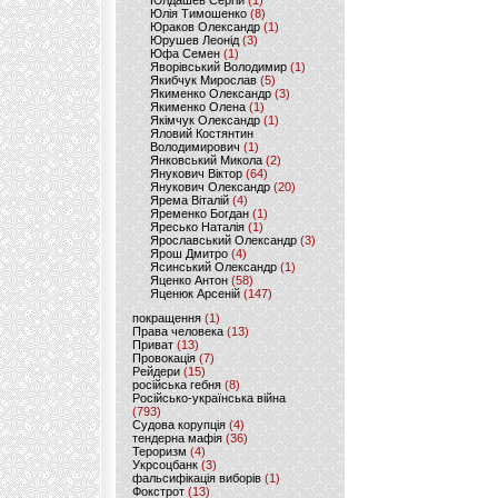
Юлдашев Сергій
(1)
Юлія Тимошенко
(8)
Юраков Олександр
(1)
Юрушев Леонід
(3)
Юфа Семен
(1)
Яворівський Володимир
(1)
Якибчук Мирослав
(5)
Якименко Олександр
(3)
Якименко Олена
(1)
Якімчук Олександр
(1)
Яловий Костянтин
Володимирович
(1)
Янковський Микола
(2)
Янукович Віктор
(64)
Янукович Олександр
(20)
Ярема Віталій
(4)
Яременко Богдан
(1)
Яресько Наталія
(1)
Ярославський Олександр
(3)
Ярош Дмитро
(4)
Ясинський Олександр
(1)
Яценко Антон
(58)
Яценюк Арсеній
(147)
покращення
(1)
Права человека
(13)
Приват
(13)
Провокація
(7)
Рейдери
(15)
російська гебня
(8)
Російсько-українська війна
(793)
Судова корупція
(4)
тендерна мафія
(36)
Тероризм
(4)
Укрсоцбанк
(3)
фальсифікація виборів
(1)
Фокстрот
(13)