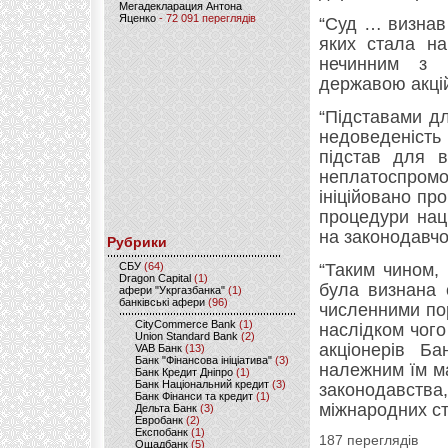
Мегадекларация Антона
Яценко
- 72 091 переглядів
“Суд … визнав
яких стала на
нечинним з м
державою акцій
“Підставами дл
недоведеність
підстав для в
неплатоспром
ініційовано пр
процедури наці
на законодавчо
Рубрики
CБУ
(64)
“Таким чином,
Dragon Capital
(1)
була визнана 
афери "Укргазбанка"
(1)
банківські афери
(96)
численними по
CityCommerce Bank
(1)
наслідком чог
Union Standard Bank
(2)
акціонерів Ба
VAB Банк
(13)
Банк "Фінансова ініціатива"
(3)
належним їм м
Банк Кредит Дніпро
(1)
Банк Національний кредит
(3)
законодавства,
Банк Фінанси та кредит
(1)
міжнародних ст
Дельта Банк
(3)
Евробанк
(2)
Експобанк
(1)
187 переглядів
Ощадбанк
(5)