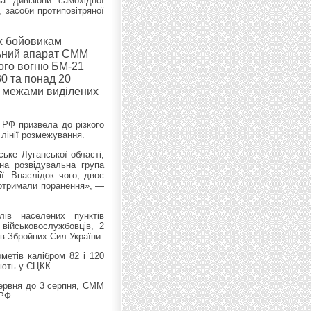
а дивізіони самохідної
, засоби протиповітряної
их бойовикам
льний апарат СММ
ого вогню БМ-21
30 та понад 20
за межами виділених
РФ призвела до різкого
лінії розмежування.
ьке Луганської області,
на розвідувальна група
ї. Внаслідок чого, двоє
 отримали поранення», —
лів населених пунктів
 військовослужбовців, 2
в Збройних Сил України.
метів калібром 82 і 120
яють у СЦКК.
червня до 3 серпня, СММ
РФ.