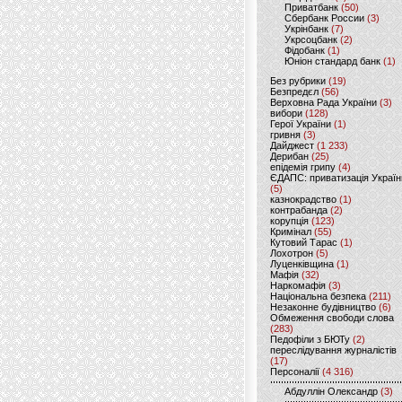
Приватбанк
(50)
Сбербанк России
(3)
Укрінбанк
(7)
Укрсоцбанк
(2)
Фідобанк
(1)
Юніон стандард банк
(1)
Без рубрики
(19)
Безпредєл
(56)
Верховна Рада України
(3)
вибори
(128)
Герої України
(1)
гривня
(3)
Дайджест
(1 233)
Дерибан
(25)
епідемія грипу
(4)
ЄДАПС: приватизація Україн
(5)
казнокрадство
(1)
контрабанда
(2)
корупція
(123)
Кримінал
(55)
Кутовий Тарас
(1)
Лохотрон
(5)
Луценківщина
(1)
Мафія
(32)
Наркомафія
(3)
Національна безпека
(211)
Незаконне будівництво
(6)
Обмеження свободи слова
(283)
Педофіли з БЮТу
(2)
переслідування журналістів
(17)
Персоналії
(4 316)
Абдуллін Олександр
(3)