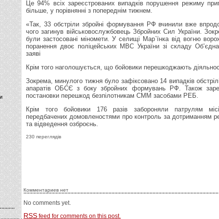
Це 94% всіх зареєстрованих випадків порушення режиму при
більше, у порівнянні з попереднім тижнем.
«Так, 33 обстріли збройні формування РФ вчинили вже впрод
чого загинув військовослужбовець Збройних Сил України. Зокр
були застосовані міномети. У селищі Мар`їнка від вогню вор
поранення двоє поліцейських МВС України зі складу Об’єдн
заяві
Крім того наголошується, що бойовики перешкоджають діяльності
Зокрема, минулого тижня було зафіксовано 14 випадків обстріл
апаратів ОБСЄ з боку збройних формувань РФ. Також заре
постановки перешкод безпілотникам СММ засобами РЕБ.
и
Крім того бойовики 176 разів забороняли патрулям місі
передбачених домовленостями про контроль за дотриманням р
та відведення озброєнь.
230 переглядів
Комментариев нет
No comments yet.
RSS
feed for comments on this post.