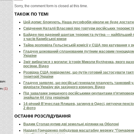
Sorry, the comment form is closed at this time.
)
ТАКОЖ ПО ТЕМІ
Цей допис блокують. Наша русофобія ніколи не буде достат
Свідчення Наталії Власової про тортури російських терористі
Байден про ядерний шантаж терориста путіна — найбільший 
з часів Карибської кризи
Тайра розповіла Гельсінській комісії у США про катування у 
Гладчук шокований спланованим путіним масовим геноцидом
України
Зміг вибратися з могили: історія Миколи Куліченка, якого раз
росіяни. Відео
Розвідка США повідомляє, що путін готовий застосувати так
території України
ович
Гладчук заявляє, що російські генерали планують танковий у
відрізати Україну від західного кордону. Відео
ич
(1)
Під завалами знищеного російськими окупантами п’ятиповерх
знайшли 44 тіла українців
14-річний В'ячеслав Ялишев, загинув в Одесі, рятуючи пенсіон
2 фото
ОСТАННІ РОЗСЛІДУВАННЯ
Вадим Столар купив дві земельні ділянки на Оболоні
Нардеп Гончаренко побудував масштабну мережу “Гончаренко