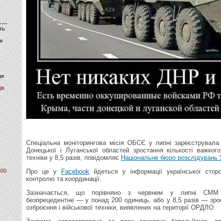
ть
и
ая
ів
Спеціальна моніторингова місія ОБСЄ у липні зареєструвала 
Донецької і Луганської областей зростання кількості важкого
техніки у 8,5 разів, повідомляє
Національне бюро розслідувань 
800
Про це у
Facebook
йдеться у інформації української стор
контролю та координації.
Зазначається, що порівняно з червнем у липні СММ
безпрецедентне — у понад 200 одиниць, або у 8,5 разів — зрос
озброєння і військової техніки, виявлених на території ОРДЛО.