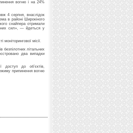
пинення вогню і на 24%
овж 4 серпня, внаслідок
ема в районі Широкіного
ожого снайпера отримали
аних сил», — йдеться у
 моніторингової місії.
ів безпілотних літальних
єстровано два випадки
ї доступ до об’єктів,
ежиму припинення вогню