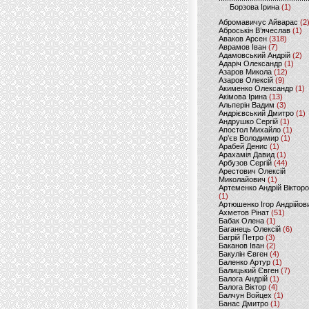
Борзова Ірина
(1)
Абромавичус Айварас
(2
Аброськін В’ячеслав
(1)
Аваков Арсен
(318)
Аврамов Іван
(7)
Адамовський Андрій
(2)
Адаріч Олександр
(1)
Азаров Микола
(12)
Азаров Олексій
(9)
Акименко Олександр
(1)
Акімова Ірина
(13)
Альперін Вадим
(3)
Андрієвський Дмитро
(1)
Андрушко Сергій
(1)
Апостол Михайло
(1)
Ар'єв Володимир
(1)
Арабей Денис
(1)
Арахамія Давид
(1)
Арбузов Сергій
(44)
Арестович Олексій
Миколайович
(1)
Артеменко Андрій Віктор
(1)
Артюшенко Ігор Андрійов
Ахметов Рінат
(51)
Бабак Олена
(1)
Баганець Олексій
(6)
Багрій Петро
(3)
Баканов Іван
(2)
Бакулін Євген
(4)
Баленко Артур
(1)
Балицький Євген
(7)
Балога Андрій
(1)
Балога Віктор
(4)
Балчун Войцех
(1)
Банас Дмитро
(1)