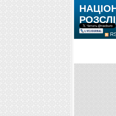
НАЦІО
РОЗСЛІ
R