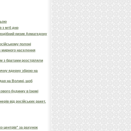
ньою
в з мгб днр
подібний ризик Армагедону
російському полоні
 мирного населення
ом з братами розстріляли
тичну ядерну зброю на
дар на Волині, щоб
ового будинку в Ізюмі
ерів від російських ракет.
 центрів” за рахунок