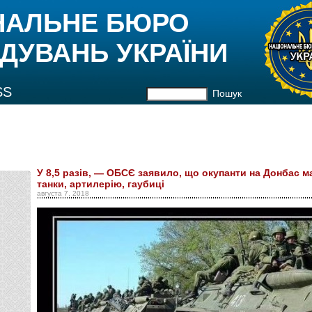
НАЛЬНЕ БЮРО
ДУВАНЬ УКРАЇНИ
SS
Пошук
У 8,5 разів, — ОБСЄ заявило, що окупанти на Донбас 
танки, артилерію, гаубиці
августа 7, 2018