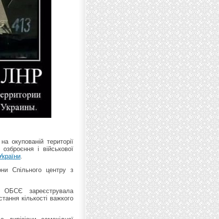
на окупованій території
 озброєння і військової
України
.
они Спільного центру з
 ОБСЄ зареєструвала
тання кількості важкого