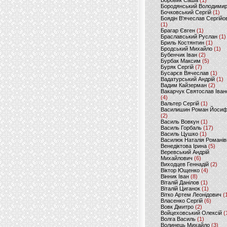
Боровик Саша
(1)
Бородянський Володими
Бочковський Сергій
(1)
Боядін В'ячеслав Сергійо
(1)
Брагар Євген
(1)
Браславський Руслан
(1)
Бриль Костянтин
(1)
Бродський Михайло
(1)
Бубенчик Іван
(2)
Бурбак Максим
(5)
Буряк Сергій
(7)
Бусарєв Вячеслав
(1)
Вадатурський Андрій
(1)
Вадим Кайзерман
(2)
Вакарчук Святослав Іван
(4)
Вальтер Сергій
(1)
Василишин Роман Йоси
(2)
Василь Вовкун
(1)
Василь Горбаль
(17)
Василь Цушко
(1)
Василюк Наталія Романів
Венедіктова Ірина
(5)
Веревський Андрій
Михайлович
(6)
Виходцев Геннадій
(2)
Віктор Ющенко
(4)
Вінник Іван
(8)
Віталій Данілов
(1)
Віталій Циганок
(1)
Вітко Артем Леонідович
(
Власенко Сергій
(6)
Вовк Дмитро
(2)
Войцеховський Олексій
(
Волга Василь
(1)
Волинець Михайло
(3)