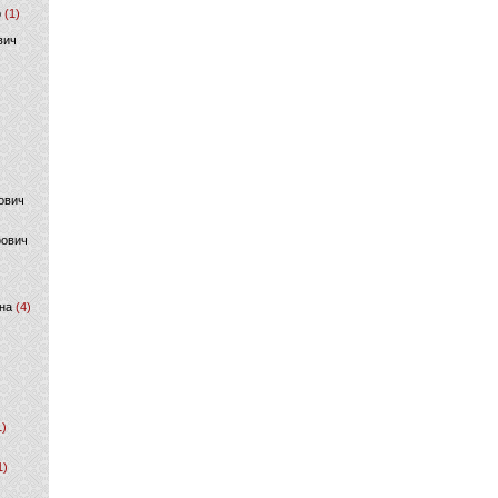
р
(1)
вич
ович
фович
на
(4)
1)
1)