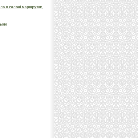
ала в салоні маршрутки,
ньою