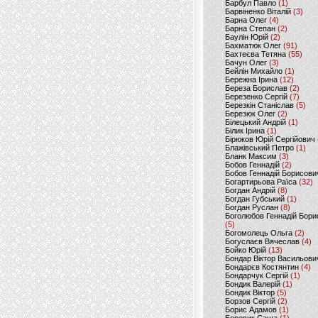
Барбул Павло
(1)
Барвіненко Віталій
(3)
Барна Олег
(4)
Барна Степан
(2)
Баулін Юрій
(2)
Бахматюк Олег
(91)
Бахтеєва Тетяна
(55)
Бачун Олег
(3)
Бейлін Михайло
(1)
Бережна Ірина
(12)
Береза Борислав
(2)
Березенко Сергій
(7)
Березкін Станіслав
(5)
Березюк Олег
(2)
Білецький Андрій
(1)
Білик Ірина
(1)
Бірюков Юрій Сергійович
Блажівський Петро
(1)
Бланк Максим
(3)
Бобов Геннадій
(2)
Бобов Геннадій Борисови
Богартирьова Раїса
(32)
Богдан Андрій
(8)
Богдан Губський
(1)
Богдан Руслан
(8)
Боголюбов Геннадій Бори
(5)
Богомолець Ольга
(2)
Богуслаєв Вячеслав
(4)
Бойко Юрій
(13)
Бондар Віктор Васильови
Бондарєв Костянтин
(4)
Бондарчук Сергій
(1)
Бондик Валерій
(1)
Бондик Віктор
(5)
Борзов Сергiй
(2)
Борис Адамов
(1)