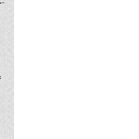
вич
)