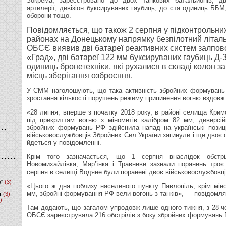
Зокрема, зареєстровано до двох танкових батальйонів, дв
артилерії, дивізіон буксируваних гаубиць, до ста одиниць ББМ
оборони тощо.
Повідомляється, що також 2 серпня у підконтрольн
районах на Донецькому напрямку безпілотний літа
ОБСЄ виявив дві батареї реактивних систем залпов
«Град», дві батареї 122 мм буксируваних гаубиць Д-
одиниць бронетехніки, які рухалися в складі колон 
місць зберігання озброєння.
У СММ наголошують, що така активність збройних формувань 
зростання кількості порушень режиму припинення вогню вздовж 
«28 липня, вперше з початку 2018 року, в районі селища Кримс
під прикриттям вогню з мінометів калібром 82 мм, диверсій
збройних формувань РФ здійснила напад на українські позиці
військовослужбовців Збройних Сил України загинули і ще двоє
йдеться у повідомленні.
Крім того зазначається, що 1 серпня внаслідок обстрі
Новомихайлівка, Мар’їнка і Травневе зазнали поранень троє
серпня в селищі Водяне були поранені двоє військовослужбовці
а"
(3)
«Цього ж дня поблизу населеного пункту Павлопіль, крім міно
мм, збройні формування РФ вели вогонь з танків», — повідомл
т
(3)
)
Там додають, що загалом упродовж лише одного тижня, з 28 
ОБСЄ зареєструвала 216 обстрілів з боку збройних формувань 