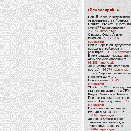
Найпопулярніше
Новый налог на недвижимос
от правительства Яценюка.
Платить, съехать, снести ил
сжечь? Расследование
-
269 735 переглядів
Откуда у Олега Ляшко
миллионы?
- 173 294
переглядів
Ирина Бережная. Депутатск
крыша для рейдеров и
рекетиров
- 111 366 перегляд
В Амстердаме поздравляли
Акимову и ее избранницу
-
98 103 переглядів
Дон Пилипишин і його “коза-
ностра”
- 84 779 переглядів
Тетяна Чорновіл: дівчинка за
викликом депутата
Пашинського
- 83 690
переглядів
УНИАН за $12 тысяч удалил
статью про митинг под СБУ.
Вадим Симонов и Николай
Присяжнюк отмывают свои
имена. Расследование
- 75 
переглядів
Криминальный миллионер
Руслан Демчак. Часть 2
-
73 857 переглядів
Донецкое «Межигорье»
Татьяны Бахтеевой ждет
экспроприаторов. 10 фото
-
73 289 переглядів