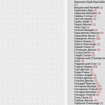
Воропаєв Юрій Миколайо
(1)
Вощевський Валерій
(2)
Гаврилова Лідія
(2)
Гаврилюк Михайло
(3)
Гавриш Степан
(1)
Галстян Авагім
(1)
Гарбуз Юрій
(1)
Гацько Василь
(1)
Гекко Ігор
(1)
Гелетей Валерій
(4)
Герасименко Микола
(4)
Герасимов Артур
(1)
Геращенко Антон
(15)
Герега Галина
(1)
Герега Олександр
(2)
Герман Ганна
(6)
Гетманцев Данило
(3)
Гєллєр Євген
(2)
Гладій Степан
(1)
Гладковський (Свинарчук
Олег
(4)
Гладковський Олег
(2)
Гладчук Вадим
(82)
Гнап Дмитро
(2)
Говда Роман
(1)
Головач Андрій
(2)
Головін Дмитро
(2)
Голубов Дмитро
(1)
Гольдарб Максим
(1)
Гонтарева Валерія
(47)
Гончаренко Олексій
(8)
Гончаров Михайло
(1)
Гончарук Олексій
(2)
Гопко Ганна
(3)
Горбаль Василь
(2)
Горбунов Олександр
(1)