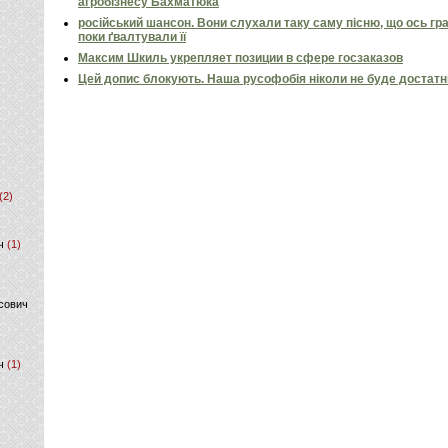
агробізнесу Бахматюка
російський шансон. Вони слухали таку саму пісню, що ось гр
поки ґвалтували її
Максим Шкиль укрепляет позиции в сфере госзаказов
Цей допис блокують. Наша русофобія ніколи не буде достат
(2)
ч
(1)
сович
ч
(1)