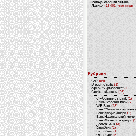
Мегадекларация Антона
Яценко
- 72 091 переглядів
Рубрики
CБУ
(64)
Dragon Capital
(1)
афери "Укргазбанка"
(1)
банківські афери
(96)
CityCommerce Bank
(1)
Union Standard Bank
(2)
VAB Банк
(13)
Банк "Фінансова ініціатив
Банк Кредит Дніпро
(1)
Банк Національний креди
Банк Фінанси та кредит
(1
Дельта Банк
(3)
Евробанк
(2)
Експобанк
(1)
Ощадбанк
(5)