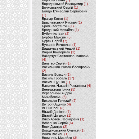
Боровик Саша
(1)
Бородянський Володимир
(1)
Бочковський Сергій
(1)
Боядін В'ячеслав Сергійович
(1)
Брагар Євген
(1)
Браславський Руслан
(1)
Бриль Костянтин
(1)
Бродський Михайло
(1)
Бубенчик Іван
(2)
Бурбак Максим
(5)
Буряк Сергій
(7)
Бусарєв Вячеслав
(1)
Вадатурський Андрій
(1)
Вадим Кайзерман
(2)
Вакарчук Святослав Іванович
(4)
Вальтер Сергій
(1)
Василишин Роман Йосифович
(2)
Василь Вовкун
(1)
Василь Горбаль
(17)
Василь Цушко
(1)
Василюк Наталія Романівна
(4)
Венедіктова Ірина
(5)
Веревський Андрій
Михайлович
(6)
Виходцев Геннадій
(2)
Віктор Ющенко
(4)
Вінник Іван
(8)
Віталій Данілов
(1)
Віталій Циганок
(1)
Вітко Артем Леонідович
(1)
Власенко Сергій
(6)
Вовк Дмитро
(2)
Войцеховський Олексій
(1)
Волга Василь
(1)
Волинець Михайло
(3)