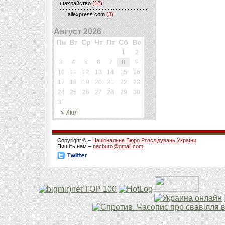
шахрайство
(12)
aliexpress.com
(3)
Август 2026
Пн
Вт
Ср
Чт
Пт
Сб
Вс
1
2
3
4
5
6
7
8
9
10
11
12
13
14
15
16
17
18
19
20
21
22
23
24
25
26
27
28
29
30
31
« Июл
Copyright © –
Національне Бюро Розслідувань України
Пишіть нам –
nacburo@gmail.com
.