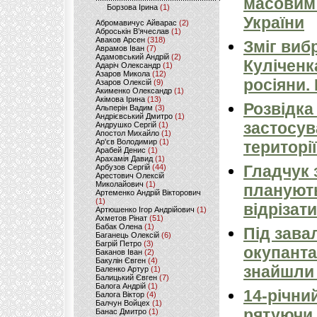
масовим
Борзова Ірина
(1)
України
Абромавичус Айварас
(2)
Аброськін В’ячеслав
(1)
Аваков Арсен
(318)
Зміг виб
Аврамов Іван
(7)
Адамовський Андрій
(2)
Куліченк
Адаріч Олександр
(1)
Азаров Микола
(12)
росіяни.
Азаров Олексій
(9)
Акименко Олександр
(1)
Акімова Ірина
(13)
Розвідка
Альперін Вадим
(3)
Андрієвський Дмитро
(1)
застосув
Андрушко Сергій
(1)
Апостол Михайло
(1)
Ар'єв Володимир
(1)
території
Арабей Денис
(1)
Арахамія Давид
(1)
Гладчук 
Арбузов Сергій
(44)
Арестович Олексій
Миколайович
(1)
планують
Артеменко Андрій Вікторович
(1)
відрізати
Артюшенко Ігор Андрійович
(1)
Ахметов Рінат
(51)
Бабак Олена
(1)
Під зава
Баганець Олексій
(6)
Багрій Петро
(3)
окупанта
Баканов Іван
(2)
Бакулін Євген
(4)
знайшли 
Баленко Артур
(1)
Балицький Євген
(7)
Балога Андрій
(1)
14-річни
Балога Віктор
(4)
Балчун Войцех
(1)
рятуючи 
Банас Дмитро
(1)