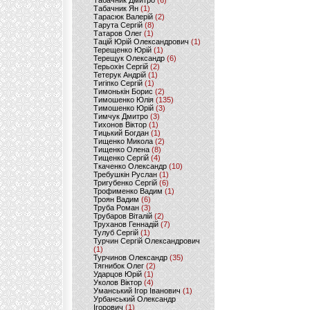
Табачник Дмитро
(6)
Табачник Ян
(1)
Тарасюк Валерій
(2)
Тарута Сергій
(8)
Татаров Олег
(1)
Тацій Юрій Олександрович
(1)
Терещенко Юрій
(1)
Терещук Олександр
(6)
Терьохін Сергій
(2)
Тетерук Андрій
(1)
Тигіпко Сергій
(1)
Тимонькін Борис
(2)
Тимошенко Юлія
(135)
Тимошенко Юрій
(3)
Тимчук Дмитро
(3)
Тихонов Віктор
(1)
Тицький Богдан
(1)
Тищенко Микола
(2)
Тищенко Олена
(8)
Тищенко Сергій
(4)
Ткаченко Олександр
(10)
Требушкін Руслан
(1)
Тригубенко Сергій
(6)
Трофименко Вадим
(1)
Троян Вадим
(6)
Труба Роман
(3)
Трубаров Віталій
(2)
Труханов Геннадій
(7)
Тулуб Сергій
(1)
Турчин Сергій Олександрович
(1)
Турчинов Олександр
(35)
Тягнибок Олег
(2)
Ударцов Юрій
(1)
Уколов Віктор
(4)
Уманський Ігор Іванович
(1)
Урбанський Олександр
Ігорович
(1)