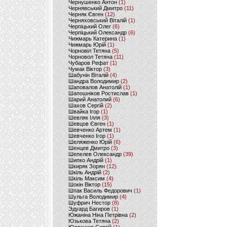
Чернушенко Антон
(1)
Чернявський Дмитро
(11)
Черняк Євген
(12)
Черняховський Віталій
(1)
Черпіцький Олег
(6)
Черпіцький Олександр
(6)
Чижмарь Катерина
(1)
Чижмарь Юрій
(1)
Чорновіл Тетяна
(5)
Чорновол Тетяна
(11)
Чубаров Рефат
(1)
Чумак Віктор
(3)
Шабунін Віталій
(4)
Шандра Володимир
(2)
Шаповалов Анатолій
(1)
Шапошніков Ростислав
(1)
Шарий Анатолий
(6)
Шахов Сергій
(2)
Швайка Ігор
(1)
Шевляк Ілля
(3)
Шевцов Євген
(1)
Шевченко Артем
(1)
Шевченко Ігор
(1)
Шеляженко Юрій
(6)
Шенцев Дмитро
(3)
Шепелев Олександр
(39)
Шипко Андрій
(1)
Шкиряк Зорян
(12)
Шкіль Андрій
(2)
Шкіль Максим
(4)
Шокін Віктор
(15)
Шпак Василь Федорович
(1)
Шульга Володимир
(4)
Шуфрич Нестор
(8)
Эдуард Багиров
(1)
Южаніна Ніна Петрівна
(2)
Юзькова Тетяна
(2)