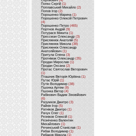
Сергійович
(4)
Попко Сергій
(1)
Поплавський Михайло
(2)
Попов Ігор
(2)
Порошенко Марина
(1)
Порошенко Олексій Петрович
(4)
Порошенко Петро
(465)
Портнов Андрій
(9)
Потураєв Микита
(1)
Прессман Олександр
(3)
Присяжнюк Анатолій
(5)
Присяжнюк Микола
(38)
Присяжнюк Олександр
Анатолійович
(1)
Притула Олена
(3)
Прогнімак Олександр
(35)
Продан Мирослав
(1)
Продан Оксана
(2)
Протас Святослав Вікторович
(1)
Пташник Вікторія Юріївна
(1)
Путас Юрій
(1)
Путін Володимир
(38)
Пшонка Артем
(8)
Пшонка Віктор
(4)
Рабінович Вадим Зіновійович
(6)
Разумков Дмитро
(3)
Райнін Ігор
(5)
Ратніков Дмитро
(1)
Рачук Олег
(1)
Резніков Олексій
(1)
Резніченко Валентин
Михайлович
(1)
Речинський Станіслав
(1)
Рибак Володимир
(1)
Рибаков Микола
(1)