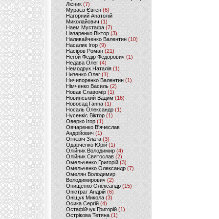
Лісник
(7)
Мураєв Євген
(6)
Нагорний Анатолій
Миколайович
(1)
Наем Мустафа
(7)
Назаренко Віктор
(3)
Наливайченко Валентин
(10)
Насалик Ігор
(9)
Насіров Роман
(21)
Негой Федір Федорович
(1)
Недава Олег
(4)
Немодрук Наталія
(1)
Низенко Олег
(1)
Ничипоренко Валентин
(1)
Німченко Василь
(2)
Новак Славомір
(1)
Новинський Вадим
(16)
Новосад Ганна
(1)
Носаль Олександр
(1)
Нусенкіс Віктор
(1)
Оверко Ігор
(1)
Овчаренко В'ячеслав
Андрійович
(1)
Огнєвіч Злата
(3)
Одарченко Юрій
(1)
Олійник Володимир
(4)
Олійник Святослав
(2)
Омельченко Григорій
(3)
Омельченко Олександр
(7)
Омелян Володимир
Володимирович
(2)
Онищенко Олександр
(15)
Оністрат Андрій
(6)
Оніщук Микола
(3)
Осика Сергій
(4)
Остафійчук Григорій
(1)
Острікова Тетяна
(1)