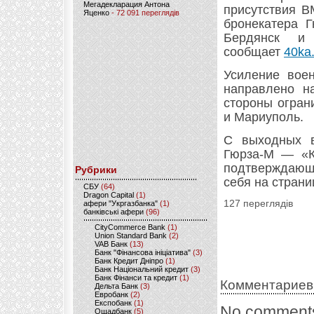
Мегадекларация Антона
присутствия В
Яценко
- 72 091 переглядів
бронекатера 
Бердянск и
сообщает
40ka.
Усиление воен
направлено н
стороны огран
и Мариуполь.
С выходных в
Гюрза-М — «К
подтверждающ
Рубрики
себя на страни
CБУ
(64)
Dragon Capital
(1)
127 переглядів
афери "Укргазбанка"
(1)
банківські афери
(96)
CityCommerce Bank
(1)
Union Standard Bank
(2)
VAB Банк
(13)
Банк "Фінансова ініціатива"
(3)
Банк Кредит Дніпро
(1)
Банк Національний кредит
(3)
Банк Фінанси та кредит
(1)
Комментариев
Дельта Банк
(3)
Евробанк
(2)
Експобанк
(1)
No comments
Ощадбанк
(5)