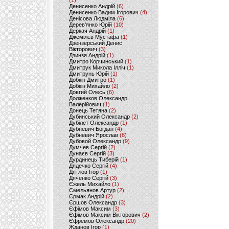
(1)
Денисенко Андрій
(6)
Денисенко Вадим Ігорович
(4)
Денісова Людміла
(6)
Дерев'янко Юрій
(10)
Деркач Андрій
(1)
Джемілєв Мустафа
(1)
Дзензерський Денис
Вікторович
(3)
Дзинзя Андрій
(1)
Дмитро Корчинський
(1)
Дмитрук Микола Ілліч
(1)
Дмитрунь Юрій
(1)
Добкін Дмитро
(1)
Добкін Михайло
(2)
Довгий Олесь
(6)
Долженков Олександр
Валерійович
(1)
Донець Тетяна
(2)
Дубинський Олександр
(2)
Дубілет Олександр
(1)
Дубневич Богдан
(4)
Дубневич Ярослав
(8)
Дубовой Олександр
(9)
Думчев Сергій
(2)
Дунаєв Сергій
(3)
Дурдинець Тиберій
(1)
Дядечко Сергій
(4)
Дятлов Ігор
(1)
Дяченко Сергій
(3)
Єжель Михайло
(1)
Ємельянов Артур
(2)
Єрмак Андрій
(2)
Єршов Олександр
(3)
Єфімов Максим
(3)
Єфімов Максим Вікторович
(2)
Єфремов Олександр
(20)
Жданов Ігор
(1)