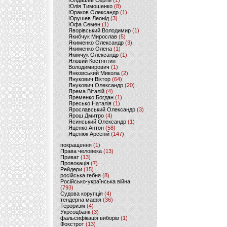
Юлдашев Сергій
(1)
Юлія Тимошенко
(8)
Юраков Олександр
(1)
Юрушев Леонід
(3)
Юфа Семен
(1)
Яворівський Володимир
(1)
Якибчук Мирослав
(5)
Якименко Олександр
(3)
Якименко Олена
(1)
Якімчук Олександр
(1)
Яловий Костянтин
Володимирович
(1)
Янковський Микола
(2)
Янукович Віктор
(64)
Янукович Олександр
(20)
Ярема Віталій
(4)
Яременко Богдан
(1)
Яресько Наталія
(1)
Ярославський Олександр
(3)
Ярош Дмитро
(4)
Ясинський Олександр
(1)
Яценко Антон
(58)
Яценюк Арсеній
(147)
покращення
(1)
Права человека
(13)
Приват
(13)
Провокація
(7)
Рейдери
(15)
російська гебня
(8)
Російсько-українська війна
(793)
Судова корупція
(4)
тендерна мафія
(36)
Тероризм
(4)
Укрсоцбанк
(3)
фальсифікація виборів
(1)
Фокстрот
(13)