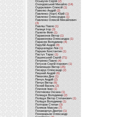
Осьмухін Сергій
(2)
Охендовський Михайло
(14)
Оцерклевич Олексій
(1)
Павелко Андрій
(2)
Павленко (Хорт) Юрій
(1)
Павленко Олександра
(1)
Павленко Олексій Михайлович
(3)
Павліш Павло
(1)
Палиця Ігор
(3)
Палютін Філіп
(1)
Парамонов Віктор
(1)
Парамонова Олександра
(1)
Парасюк Володимир
(4)
Парубій Андрій
(9)
Парцхаладзе Лев
(1)
Паршин Константин
(1)
Пастух Тарас
(1)
Пашинський Сергій
(71)
Петренко Павло
(4)
Петухов Сергій Ігорович
(1)
Пилипишин Віктор
(25)
Писарук Олександр
(2)
Пишний Андрій
(6)
Пімахова Діна
(1)
Пінчук Андрій
(2)
Пінчук Віктор
(6)
Пісний Василь
(2)
Плачков Іван
(1)
Плотнікова Оксана
(1)
Полищук Володимир
(2)
Поліщук Віктор Степанович
(1)
Поліщук Володимир
(1)
Полторак Степан
(3)
Поляков Максим
(7)
Понамарчук Дмитро
(1)
Пономарьов Олександр