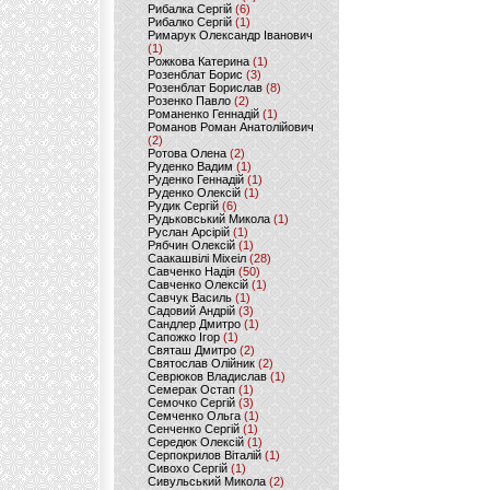
Рибалка Сергій
(6)
Рибалко Сергій
(1)
Римарук Олександр Іванович
(1)
Рожкова Катерина
(1)
Розенблат Борис
(3)
Розенблат Борислав
(8)
Розенко Павло
(2)
Романенко Геннадій
(1)
Романов Роман Анатолійович
(2)
Ротова Олена
(2)
Руденко Вадим
(1)
Руденко Геннадій
(1)
Руденко Олексій
(1)
Рудик Сергій
(6)
Рудьковський Микола
(1)
Руслан Арсірій
(1)
Рябчин Олексій
(1)
Саакашвілі Міхеіл
(28)
Савченко Надія
(50)
Савченко Олексій
(1)
Савчук Василь
(1)
Садовий Андрій
(3)
Сандлер Дмитро
(1)
Сапожко Ігор
(1)
Святаш Дмитро
(2)
Святослав Олійник
(2)
Севрюков Владислав
(1)
Семерак Остап
(1)
Семочко Сергій
(3)
Семченко Ольга
(1)
Сенченко Сергій
(1)
Середюк Олексій
(1)
Серпокрилов Віталій
(1)
Сивохо Сергій
(1)
Сивульський Микола
(2)