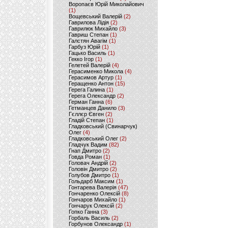
Воропаєв Юрій Миколайович
(1)
Вощевський Валерій
(2)
Гаврилова Лідія
(2)
Гаврилюк Михайло
(3)
Гавриш Степан
(1)
Галстян Авагім
(1)
Гарбуз Юрій
(1)
Гацько Василь
(1)
Гекко Ігор
(1)
Гелетей Валерій
(4)
Герасименко Микола
(4)
Герасимов Артур
(1)
Геращенко Антон
(15)
Герега Галина
(1)
Герега Олександр
(2)
Герман Ганна
(6)
Гетманцев Данило
(3)
Гєллєр Євген
(2)
Гладій Степан
(1)
Гладковський (Свинарчук)
Олег
(4)
Гладковський Олег
(2)
Гладчук Вадим
(82)
Гнап Дмитро
(2)
Говда Роман
(1)
Головач Андрій
(2)
Головін Дмитро
(2)
Голубов Дмитро
(1)
Гольдарб Максим
(1)
Гонтарева Валерія
(47)
Гончаренко Олексій
(8)
Гончаров Михайло
(1)
Гончарук Олексій
(2)
Гопко Ганна
(3)
Горбаль Василь
(2)
Горбунов Олександр
(1)