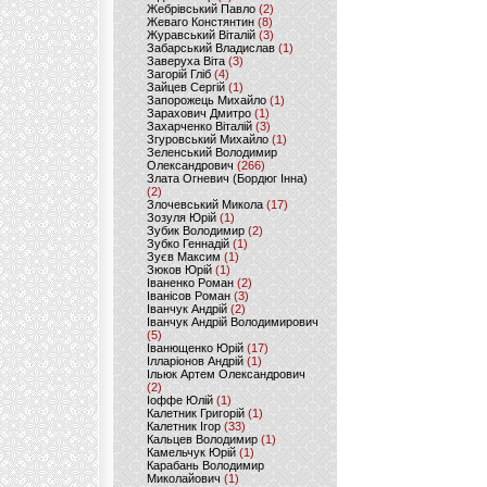
Жебрівський Павло
(2)
Жеваго Констянтин
(8)
Журавський Віталій
(3)
Забарський Владислав
(1)
Заверуха Віта
(3)
Загорій Гліб
(4)
Зайцев Сергій
(1)
Запорожець Михайло
(1)
Зарахович Дмитро
(1)
Захарченко Віталій
(3)
Згуровський Михайло
(1)
Зеленський Володимир
Олександрович
(266)
Злата Огневич (Бордюг Інна)
(2)
Злочевський Микола
(17)
Зозуля Юрій
(1)
Зубик Володимир
(2)
Зубко Геннадій
(1)
Зуєв Максим
(1)
Зюков Юрій
(1)
Іваненко Роман
(2)
Іванісов Роман
(3)
Іванчук Андрій
(2)
Іванчук Андрій Володимирович
(5)
Іванющенко Юрій
(17)
Ілларіонов Андрій
(1)
Ільюк Артем Олександрович
(2)
Іоффе Юлій
(1)
Калетник Григорій
(1)
Калетник Ігор
(33)
Кальцев Володимир
(1)
Камельчук Юрій
(1)
Карабань Володимир
Миколайович
(1)