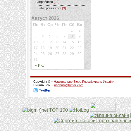
шахрайство
(12)
aliexpress.com
(3)
Август 2026
Пн
Вт
Ср
Чт
Пт
Сб
Вс
1
2
3
4
5
6
7
8
9
10
11
12
13
14
15
16
17
18
19
20
21
22
23
24
25
26
27
28
29
30
31
« Июл
Copyright © –
Національне Бюро Розслідувань України
Пишіть нам –
nacburo@gmail.com
.