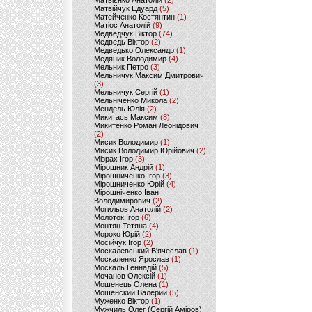
Матвієнко Анатолій
(2)
Матвійчук Едуард
(5)
Матейченко Костянтин
(1)
Матіос Анатолій
(9)
Медведчук Віктор
(74)
Медведь Віктор
(2)
Медведько Олександр
(1)
Медяник Володимир
(4)
Мельник Петро
(3)
Мельничук Максим Дмитрович
(3)
Мельничук Сергій
(1)
Мельніченко Микола
(2)
Мендель Юлія
(2)
Микитась Максим
(8)
Микитенко Роман Леонідович
(2)
Мисик Володимир
(1)
Мисик Володимир Юрійович
(2)
Мізрах Ігор
(3)
Мірошник Андрій
(1)
Мірошниченко Ігор
(3)
Мірошниченко Юрій
(4)
Мірошніченко Іван
Володимирович
(2)
Могильов Анатолій
(2)
Молоток Ігор
(6)
Монтян Тетяна
(4)
Мороко Юрій
(2)
Мосійчук Ігор
(2)
Москалевський В'ячеслав
(1)
Москаленко Ярослав
(1)
Москаль Геннадій
(5)
Мочанов Олексій
(1)
Мошенець Олена
(1)
Мошенский Валерий
(5)
Муженко Віктор
(1)
Мужчиль Олег (Сергій Аміров)