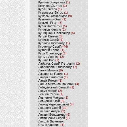
Криклій Владислав
(1)
Крючков Дмитро
(1)
Кубів Степан
(1)
Кудрявцєв Віктор
(1)
Кужель Олександра
(9)
Кузьменко Олег
(1)
Кузьмін Рінат
(3)
Кулик Костянтин
(5)
Куликов Кирило
(1)
Куницький Олександр
(5)
Купрій Віталій
(3)
Курикін Сергій
(1)
Курило Олександр
(1)
Курченко Сергій
(44)
Кутовий Тарас
(1)
Куць Олександр
(1)
Кучма Леонід
(12)
Кушнір Ігор
(7)
Лабазюк Сергій Петрович
(2)
Лавринович Олександр
(7)
Лагун Микола
(9)
Лазаренко Павло
(1)
Ландик Валентин
(1)
Ландік Роман
(1)
Ланьо Михайло Іванович
(4)
Лебедівський Валерій
(1)
Левус Андрій
(2)
Левцов Сергій
(1)
Левченко Микола
(1)
Левченко Юрій
(6)
Леонід Черновецький
(4)
Лещенко Сергій
(10)
Лисенко Андрій
(2)
Литвин Володимир
(6)
Литвиненко Сергій
(1)
Лихоліт Валентин
Станіславович
(1)