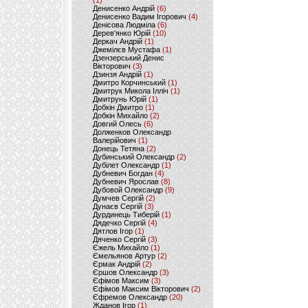
(1)
Денисенко Андрій
(6)
Денисенко Вадим Ігорович
(4)
Денісова Людміла
(6)
Дерев'янко Юрій
(10)
Деркач Андрій
(1)
Джемілєв Мустафа
(1)
Дзензерський Денис
Вікторович
(3)
Дзинзя Андрій
(1)
Дмитро Корчинський
(1)
Дмитрук Микола Ілліч
(1)
Дмитрунь Юрій
(1)
Добкін Дмитро
(1)
Добкін Михайло
(2)
Довгий Олесь
(6)
Долженков Олександр
Валерійович
(1)
Донець Тетяна
(2)
Дубинський Олександр
(2)
Дубілет Олександр
(1)
Дубневич Богдан
(4)
Дубневич Ярослав
(8)
Дубовой Олександр
(9)
Думчев Сергій
(2)
Дунаєв Сергій
(3)
Дурдинець Тиберій
(1)
Дядечко Сергій
(4)
Дятлов Ігор
(1)
Дяченко Сергій
(3)
Єжель Михайло
(1)
Ємельянов Артур
(2)
Єрмак Андрій
(2)
Єршов Олександр
(3)
Єфімов Максим
(3)
Єфімов Максим Вікторович
(2)
Єфремов Олександр
(20)
Жданов Ігор
(1)