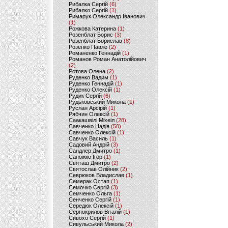
Рибалка Сергій
(6)
Рибалко Сергій
(1)
Римарук Олександр Іванович
(1)
Рожкова Катерина
(1)
Розенблат Борис
(3)
Розенблат Борислав
(8)
Розенко Павло
(2)
Романенко Геннадій
(1)
Романов Роман Анатолійович
(2)
Ротова Олена
(2)
Руденко Вадим
(1)
Руденко Геннадій
(1)
Руденко Олексій
(1)
Рудик Сергій
(6)
Рудьковський Микола
(1)
Руслан Арсірій
(1)
Рябчин Олексій
(1)
Саакашвілі Міхеіл
(28)
Савченко Надія
(50)
Савченко Олексій
(1)
Савчук Василь
(1)
Садовий Андрій
(3)
Сандлер Дмитро
(1)
Сапожко Ігор
(1)
Святаш Дмитро
(2)
Святослав Олійник
(2)
Севрюков Владислав
(1)
Семерак Остап
(1)
Семочко Сергій
(3)
Семченко Ольга
(1)
Сенченко Сергій
(1)
Середюк Олексій
(1)
Серпокрилов Віталій
(1)
Сивохо Сергій
(1)
Сивульський Микола
(2)