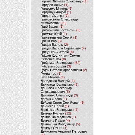
Горган (Лялька) Олександр
(1)
Гордеєв Денис
(1)
Гордієнко Микола
(1)
Гордійчук Андрій
(1)
Гордон Дмитро
(7)
Грановський Олександр
Михайлович
(10)
Гриб Вадим
(1)
Григоришин Костянтин
(5)
Гримчак Юрій
(1)
Гриневецький Сергій
(1)
Гринів Ігор
(3)
Грицак Василь
(2)
Грицак Василь Сергійович
(4)
Гриценко Анатолій
(8)
Грішин Костянтин (Семен
Семенченко)
(8)
Гройсман Володимир
(62)
Губський Богдан
(3)
Гудзь Наталія Ярославівна
(2)
Гужва Ігор
(1)
Гута Микола
(1)
Давиденко Валерій
(1)
Данилець Володимир
(1)
Данилюк Олександр
Олександрович
(6)
Данченко Олександр
(3)
Дегрик Олена
(1)
Дейдей Євген Сергійович
(9)
Дейнеко Сергій
(1)
Демішкан Володимир
(1)
Демчак Руслан
(12)
Демченко Людмила
(1)
Демчина Павло
(4)
Демчишин Володимир
(5)
Демчук Ольга
(1)
Денисенко Анатолій Петрович