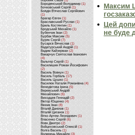
Боровик Саша
(1)
Бородянський Володимир
(1)
Максим 
Бочковський Сергій
(1)
Боядін В'ячеслав Сергійович
госзаказ
(1)
Брагар Євген
(1)
Браславський Руслан
(1)
Цей допи
Бриль Костянтин
(1)
Бродський Михайло
(1)
не буде 
Бубенчик Іван
(2)
Бурбак Максим
(5)
Буряк Сергій
(7)
Бусарєв Вячеслав
(1)
Вадатурський Андрій
(1)
Вадим Кайзерман
(2)
Вакарчук Святослав Іванович
(4)
Вальтер Сергій
(1)
Василишин Роман Йосифович
(2)
Василь Вовкун
(1)
Василь Горбаль
(17)
Василь Цушко
(1)
Василюк Наталія Романівна
(4)
Венедіктова Ірина
(5)
Веревський Андрій
Михайлович
(6)
Виходцев Геннадій
(2)
Віктор Ющенко
(4)
Вінник Іван
(8)
Віталій Данілов
(1)
Віталій Циганок
(1)
Вітко Артем Леонідович
(1)
Власенко Сергій
(6)
Вовк Дмитро
(2)
Войцеховський Олексій
(1)
Волга Василь
(1)
Волинець Михайло
(3)