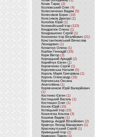
Козак Володимир
(1)
Козак Тарас
(2)
Козловський Олег
(4)
Колесниченко Вадим
(5)
Колесніков Борис
(10)
Колєсніков Дмитро
(1)
Колобов Юрій
(1)
Коломойський Ігор
(123)
Кондратюк Олена
(1)
Кондрашенко Сергій
(1)
Кононенко Ігор Віталійович
(21)
Константіновський Вячеслав
Леонідович
(1)
Копанчук Олена
(1)
Корбан Геннадій
(33)
Корж Віктор
(3)
Корнацький Аркадій
(2)
Корнійчук Євген
(1)
Коровченко Сергій
(1)
Королевська Наталія
(5)
Король Марія Григорівна
(1)
Король Олександр
(16)
Корчинська Оксана
Анатоліївна
(1)
Корявченков Юрій Валерійович
(1)
Костенко Євген
(1)
Костицький Василь
(1)
Костюшко Олег
(1)
Косюк Юрій
(15)
Котвіцький Ігор
(10)
Кошелєва Альона
(3)
Кошмак Вадим
(1)
Кравець Андрій Віталійович
(2)
Кравчук Леонід Макарович
(1)
Краснокутський Сергій
(1)
Кривецький Ігор
(1)
Кривонос Павло
(1)