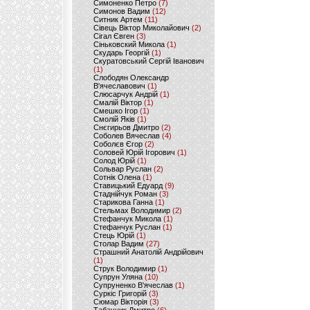
Симоненко Петро
(7)
Симонов Вадим
(12)
Ситник Артем
(11)
Сівець Віктор Миколайович
(2)
Сігал Євген
(3)
Сіньковский Микола
(1)
Скударь Георгій
(1)
Скуратовський Сергій Іванович
(1)
Слободян Олександр
В'ячеславович
(1)
Слюсарчук Андрій
(1)
Смалій Віктор
(1)
Смешко Ігор
(1)
Смолій Яків
(1)
Снєгирьов Дмитро
(2)
Соболев Вячеслав
(4)
Соболєв Єгор
(2)
Соловей Юрій Ігорович
(1)
Солод Юрій
(1)
Сольвар Руслан
(2)
Сотнік Олена
(1)
Ставицький Едуард
(9)
Стаднійчук Роман
(3)
Старикова Ганна
(1)
Стельмах Володимир
(2)
Стефанчук Микола
(1)
Стефанчук Руслан
(1)
Стець Юрій
(1)
Столар Вадим
(27)
Страшний Анатолій Андрійович
(1)
Струк Володимир
(1)
Супрун Уляна
(10)
Супруненко В'ячеслав
(1)
Суркіс Григорій
(3)
Сюмар Вікторія
(3)