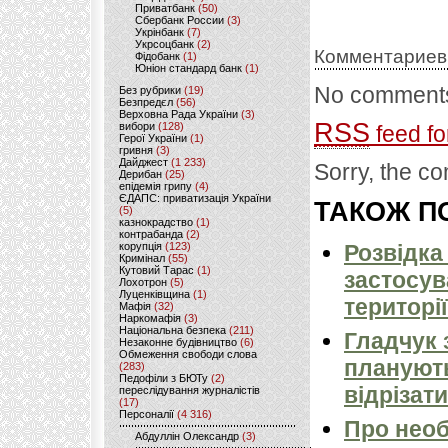
Приватбанк
(50)
Сбербанк России
(3)
Укрінбанк
(7)
Укрсоцбанк
(2)
Комментариев
Фідобанк
(1)
Юніон стандард банк
(1)
No comments
Без рубрики
(19)
Безпредєл
(56)
Верховна Рада України
(3)
RSS
вибори
(128)
feed fo
Герої України
(1)
гривня
(3)
Дайджест
(1 233)
Sorry, the co
Дерибан
(25)
епідемія грипу
(4)
ЄДАПС: приватизація України
ТАКОЖ ПО
(5)
казнокрадство
(1)
контрабанда
(2)
корупція
(123)
Розвідка
Кримінал
(55)
Кутовий Тарас
(1)
застосув
Лохотрон
(5)
Луценківщина
(1)
території
Мафія
(32)
Наркомафія
(3)
Національна безпека
(211)
Гладчук 
Незаконне будівництво
(6)
Обмеження свободи слова
планують
(283)
Педофіли з БЮТу
(2)
відрізати
переслідування журналістів
(17)
Персоналії
(4 316)
Про необ
Абдуллін Олександр
(3)