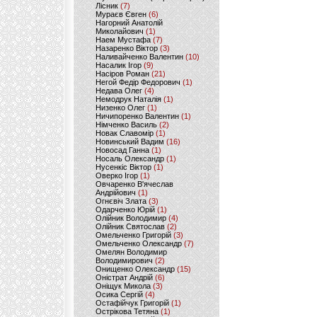
Лісник
(7)
Мураєв Євген
(6)
Нагорний Анатолій
Миколайович
(1)
Наем Мустафа
(7)
Назаренко Віктор
(3)
Наливайченко Валентин
(10)
Насалик Ігор
(9)
Насіров Роман
(21)
Негой Федір Федорович
(1)
Недава Олег
(4)
Немодрук Наталія
(1)
Низенко Олег
(1)
Ничипоренко Валентин
(1)
Німченко Василь
(2)
Новак Славомір
(1)
Новинський Вадим
(16)
Новосад Ганна
(1)
Носаль Олександр
(1)
Нусенкіс Віктор
(1)
Оверко Ігор
(1)
Овчаренко В'ячеслав
Андрійович
(1)
Огнєвіч Злата
(3)
Одарченко Юрій
(1)
Олійник Володимир
(4)
Олійник Святослав
(2)
Омельченко Григорій
(3)
Омельченко Олександр
(7)
Омелян Володимир
Володимирович
(2)
Онищенко Олександр
(15)
Оністрат Андрій
(6)
Оніщук Микола
(3)
Осика Сергій
(4)
Остафійчук Григорій
(1)
Острікова Тетяна
(1)