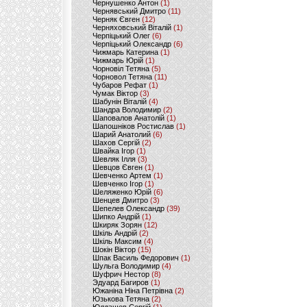
Чернушенко Антон
(1)
Чернявський Дмитро
(11)
Черняк Євген
(12)
Черняховський Віталій
(1)
Черпіцький Олег
(6)
Черпіцький Олександр
(6)
Чижмарь Катерина
(1)
Чижмарь Юрій
(1)
Чорновіл Тетяна
(5)
Чорновол Тетяна
(11)
Чубаров Рефат
(1)
Чумак Віктор
(3)
Шабунін Віталій
(4)
Шандра Володимир
(2)
Шаповалов Анатолій
(1)
Шапошніков Ростислав
(1)
Шарий Анатолий
(6)
Шахов Сергій
(2)
Швайка Ігор
(1)
Шевляк Ілля
(3)
Шевцов Євген
(1)
Шевченко Артем
(1)
Шевченко Ігор
(1)
Шеляженко Юрій
(6)
Шенцев Дмитро
(3)
Шепелев Олександр
(39)
Шипко Андрій
(1)
Шкиряк Зорян
(12)
Шкіль Андрій
(2)
Шкіль Максим
(4)
Шокін Віктор
(15)
Шпак Василь Федорович
(1)
Шульга Володимир
(4)
Шуфрич Нестор
(8)
Эдуард Багиров
(1)
Южаніна Ніна Петрівна
(2)
Юзькова Тетяна
(2)