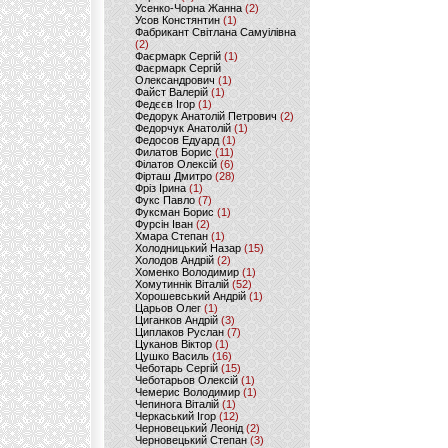
Усенко-Чорна Жанна
(2)
Усов Констянтин
(1)
Фабрикант Світлана Самуілівна
(2)
Фаєрмарк Сергій
(1)
Фаєрмарк Сергій
Олександрович
(1)
Файст Валерій
(1)
Федєєв Ігор
(1)
Федорук Анатолій Петрович
(2)
Федорчук Анатолій
(1)
Федосов Едуард
(1)
Филатов Борис
(11)
Філатов Олексій
(6)
Фірташ Дмитро
(28)
Фріз Ірина
(1)
Фукс Павло
(7)
Фуксман Борис
(1)
Фурсін Іван
(2)
Хмара Степан
(1)
Холодницький Назар
(15)
Холодов Андрій
(2)
Хоменко Володимир
(1)
Хомутиннік Віталій
(52)
Хорошевський Андрій
(1)
Царьов Олег
(1)
Циганков Андрій
(3)
Циплаков Руслан
(7)
Цуканов Віктор
(1)
Цушко Василь
(16)
Чеботарь Сергій
(15)
Чеботарьов Олексій
(1)
Чемерис Володимир
(1)
Чепинога Віталій
(1)
Черкаський Ігор
(12)
Черновецький Леонід
(2)
Черновецький Степан
(3)