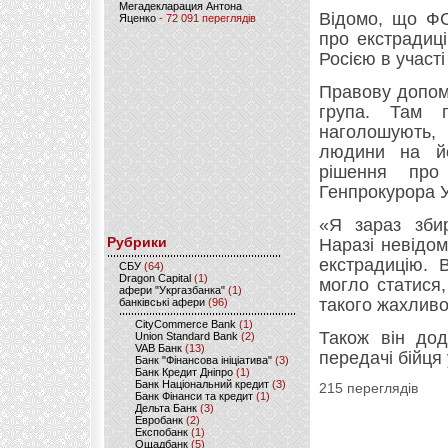
Мегадекларация Антона
Відомо, що ФС
Яценко
- 72 091 переглядів
про екстрадиці
Росією в участі 
Правову допом
група. Там п
наголошують,
людини на йо
рішення про 
Генпрокурора У
«Я зараз збир
Рубрики
Наразі невідом
екстрадицію. 
CБУ
(64)
Dragon Capital
(1)
могло статися
афери "Укргазбанка"
(1)
такого жахливо
банківські афери
(96)
CityCommerce Bank
(1)
Також він дод
Union Standard Bank
(2)
VAB Банк
(13)
передачі бійця
Банк "Фінансова ініціатива"
(3)
Банк Кредит Дніпро
(1)
Банк Національний кредит
(3)
215 переглядів
Банк Фінанси та кредит
(1)
Дельта Банк
(3)
Евробанк
(2)
Експобанк
(1)
Ощадбанк
(5)