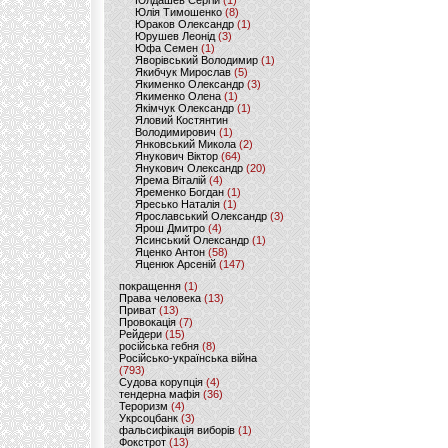
Юлдашев Сергій
(1)
Юлія Тимошенко
(8)
Юраков Олександр
(1)
Юрушев Леонід
(3)
Юфа Семен
(1)
Яворівський Володимир
(1)
Якибчук Мирослав
(5)
Якименко Олександр
(3)
Якименко Олена
(1)
Якімчук Олександр
(1)
Яловий Костянтин
Володимирович
(1)
Янковський Микола
(2)
Янукович Віктор
(64)
Янукович Олександр
(20)
Ярема Віталій
(4)
Яременко Богдан
(1)
Яресько Наталія
(1)
Ярославський Олександр
(3)
Ярош Дмитро
(4)
Ясинський Олександр
(1)
Яценко Антон
(58)
Яценюк Арсеній
(147)
покращення
(1)
Права человека
(13)
Приват
(13)
Провокація
(7)
Рейдери
(15)
російська гебня
(8)
Російсько-українська війна
(793)
Судова корупція
(4)
тендерна мафія
(36)
Тероризм
(4)
Укрсоцбанк
(3)
фальсифікація виборів
(1)
Фокстрот
(13)