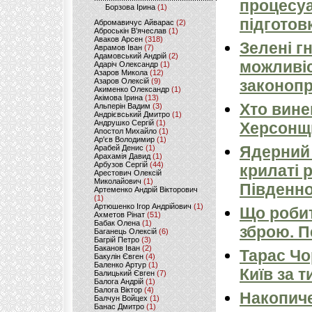
процесуа
Борзова Ірина
(1)
підготов
Абромавичус Айварас
(2)
Аброськін В’ячеслав
(1)
Аваков Арсен
(318)
Зелені г
Аврамов Іван
(7)
Адамовський Андрій
(2)
можливіс
Адаріч Олександр
(1)
Азаров Микола
(12)
Азаров Олексій
(9)
законопр
Акименко Олександр
(1)
Акімова Ірина
(13)
Хто вине
Альперін Вадим
(3)
Андрієвський Дмитро
(1)
Андрушко Сергій
(1)
Херсонщ
Апостол Михайло
(1)
Ар'єв Володимир
(1)
Ядерний 
Арабей Денис
(1)
Арахамія Давид
(1)
Арбузов Сергій
(44)
крилаті 
Арестович Олексій
Миколайович
(1)
Південно
Артеменко Андрій Вікторович
(1)
Артюшенко Ігор Андрійович
(1)
Що робит
Ахметов Рінат
(51)
Бабак Олена
(1)
зброю. 
Баганець Олексій
(6)
Багрій Петро
(3)
Баканов Іван
(2)
Тарас Чо
Бакулін Євген
(4)
Баленко Артур
(1)
Київ за т
Балицький Євген
(7)
Балога Андрій
(1)
Балога Віктор
(4)
Накопиче
Балчун Войцех
(1)
Банас Дмитро
(1)