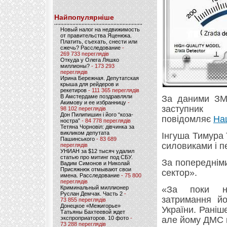
Найпопулярніше
Новый налог на недвижимость
от правительства Яценюка.
Платить, съехать, снести или
сжечь? Расследование
-
269 733 переглядів
Откуда у Олега Ляшко
миллионы?
- 173 293
переглядів
Ирина Бережная. Депутатская
крыша для рейдеров и
рекетиров
- 111 365 переглядів
В Амстердаме поздравляли
За даними ЗМІ
Акимову и ее избранницу
-
заступник
98 102 переглядів
Дон Пилипишин і його “коза-
повідомляє
На
ностра”
- 84 778 переглядів
Тетяна Чорновіл: дівчинка за
викликом депутата
Інгуша Тимура 
Пашинського
- 83 689
силовиками і п
переглядів
УНИАН за $12 тысяч удалил
статью про митинг под СБУ.
За попереднім
Вадим Симонов и Николай
Присяжнюк отмывают свои
сектор».
имена. Расследование
- 75 800
переглядів
Криминальный миллионер
«За поки не
Руслан Демчак. Часть 2
-
затримання йо
73 855 переглядів
Донецкое «Межигорье»
України. Раніш
Татьяны Бахтеевой ждет
экспроприаторов. 10 фото
-
але йому ДМС 
73 288 переглядів