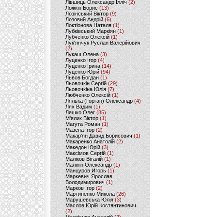
Лівшиць Олександр Ілліч
(2)
Ложкін Борис
(13)
Лозінський Віктор
(9)
Лозовий Андрій
(6)
Локтіонова Наталя
(1)
Лубківський Маркіян
(1)
Лубченко Олексій
(1)
Лук'янчук Руслан Валерійович
(2)
Лукаш Олена
(3)
Луценко Ігор
(4)
Луценко Ірина
(14)
Луценко Юрій
(94)
Львов Богдан
(1)
Льовочкін Сергій
(29)
Льовочкіна Юлія
(7)
Любченко Олексій
(1)
Лялька (Горган) Олександр
(4)
Лях Вадим
(1)
Ляшко Олег
(85)
М'ялик Віктор
(1)
Магута Роман
(1)
Мазепа Ігор
(2)
Макар'ян Давид Борисович
(1)
Макаренко Анатолій
(2)
Македон Юрій
(3)
Максімов Сергій
(1)
Маліков Віталій
(1)
Малінін Олександр
(1)
Манцуров Игорь
(1)
Маркевич Ярослав
Володимирович
(1)
Марков Ігор
(2)
Мартиненко Микола
(26)
Марушевська Юлія
(3)
Маслов Юрій Костянтинович
(2)