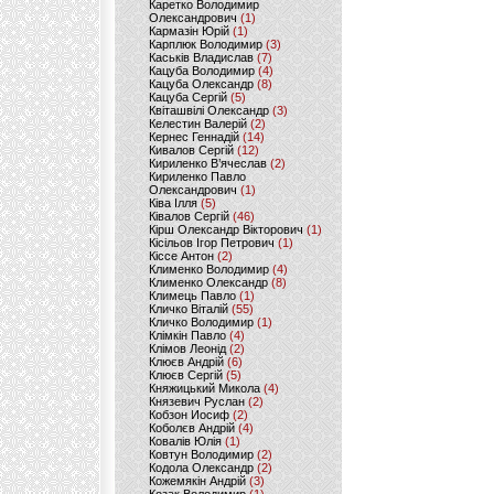
Каретко Володимир
Олександрович
(1)
Кармазін Юрій
(1)
Карплюк Володимир
(3)
Каськів Владислав
(7)
Кацуба Володимир
(4)
Кацуба Олександр
(8)
Кацуба Сергій
(5)
Квіташвілі Олександр
(3)
Келестин Валерій
(2)
Кернес Геннадій
(14)
Кивалов Сергій
(12)
Кириленко В’ячеслав
(2)
Кириленко Павло
Олександрович
(1)
Ківа Ілля
(5)
Ківалов Сергій
(46)
Кірш Олександр Вікторович
(1)
Кісільов Ігор Петрович
(1)
Кіссе Антон
(2)
Клименко Володимир
(4)
Клименко Олександр
(8)
Климець Павло
(1)
Кличко Віталій
(55)
Кличко Володимир
(1)
Клімкін Павло
(4)
Клімов Леонід
(2)
Клюєв Андрій
(6)
Клюєв Сергій
(5)
Княжицький Микола
(4)
Князевич Руслан
(2)
Кобзон Иосиф
(2)
Коболєв Андрій
(4)
Ковалів Юлія
(1)
Ковтун Володимир
(2)
Кодола Олександр
(2)
Кожемякін Андрій
(3)