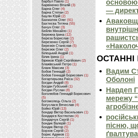
основою 
Барбул Павло
(1)
Барвіненко Віталій
(3)
— директ
Барна Олег
(4)
Барна Степан
(2)
Баулін Юрій
(2)
Аваковщи
Бахматюк Олег
(91)
Бахтеєва Тетяна
(55)
Бачун Олег
(3)
внутрішн
Бейлін Михайло
(1)
Бережна Ірина
(12)
рашистсь
Береза Борислав
(2)
Березенко Сергій
(7)
«Наколоч
Березкін Станіслав
(5)
Березюк Олег
(2)
Білецький Андрій
(1)
ОСТАННІ
Білик Ірина
(1)
Бірюков Юрій Сергійович
(2)
Блажівський Петро
(1)
Бланк Максим
(3)
Вадим Ст
Бобов Геннадій
(2)
Бобов Геннадій Борисович
(1)
Оболоні
Богартирьова Раїса
(32)
Богдан Андрій
(8)
Богдан Губський
(1)
Нардеп 
Богдан Руслан
(8)
Боголюбов Геннадій Борисович
мережу “
(5)
Богомолець Ольга
(2)
агробізн
Богуслаєв Вячеслав
(4)
Бойко Юрій
(13)
Бондар Віктор Васильович
(1)
російськ
Бондарєв Костянтин
(4)
Бондарчук Сергій
(1)
Бондик Валерій
(1)
пісню, щ
Бондик Віктор
(5)
Борзов Сергiй
(2)
ґвалтува
Борис Адамов
(1)