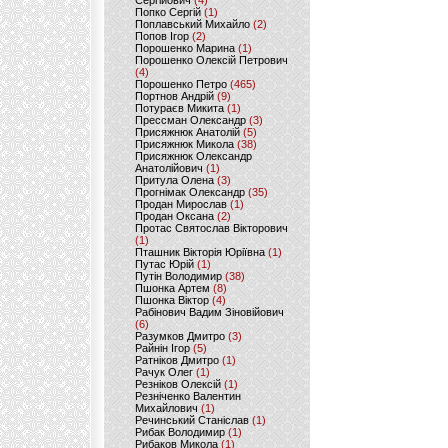
Сергійович
(4)
Попко Сергій
(1)
Поплавський Михайло
(2)
Попов Ігор
(2)
Порошенко Марина
(1)
Порошенко Олексій Петрович
(4)
Порошенко Петро
(465)
Портнов Андрій
(9)
Потураєв Микита
(1)
Прессман Олександр
(3)
Присяжнюк Анатолій
(5)
Присяжнюк Микола
(38)
Присяжнюк Олександр
Анатолійович
(1)
Притула Олена
(3)
Прогнімак Олександр
(35)
Продан Мирослав
(1)
Продан Оксана
(2)
Протас Святослав Вікторович
(1)
Пташник Вікторія Юріївна
(1)
Путас Юрій
(1)
Путін Володимир
(38)
Пшонка Артем
(8)
Пшонка Віктор
(4)
Рабінович Вадим Зіновійович
(6)
Разумков Дмитро
(3)
Райнін Ігор
(5)
Ратніков Дмитро
(1)
Рачук Олег
(1)
Резніков Олексій
(1)
Резніченко Валентин
Михайлович
(1)
Речинський Станіслав
(1)
Рибак Володимир
(1)
Рибаков Микола
(1)