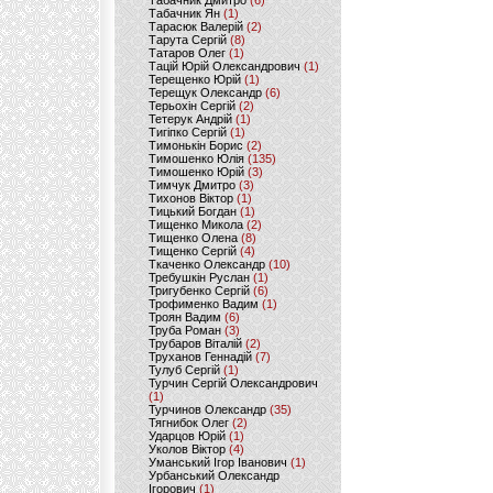
Табачник Дмитро
(6)
Табачник Ян
(1)
Тарасюк Валерій
(2)
Тарута Сергій
(8)
Татаров Олег
(1)
Тацій Юрій Олександрович
(1)
Терещенко Юрій
(1)
Терещук Олександр
(6)
Терьохін Сергій
(2)
Тетерук Андрій
(1)
Тигіпко Сергій
(1)
Тимонькін Борис
(2)
Тимошенко Юлія
(135)
Тимошенко Юрій
(3)
Тимчук Дмитро
(3)
Тихонов Віктор
(1)
Тицький Богдан
(1)
Тищенко Микола
(2)
Тищенко Олена
(8)
Тищенко Сергій
(4)
Ткаченко Олександр
(10)
Требушкін Руслан
(1)
Тригубенко Сергій
(6)
Трофименко Вадим
(1)
Троян Вадим
(6)
Труба Роман
(3)
Трубаров Віталій
(2)
Труханов Геннадій
(7)
Тулуб Сергій
(1)
Турчин Сергій Олександрович
(1)
Турчинов Олександр
(35)
Тягнибок Олег
(2)
Ударцов Юрій
(1)
Уколов Віктор
(4)
Уманський Ігор Іванович
(1)
Урбанський Олександр
Ігорович
(1)