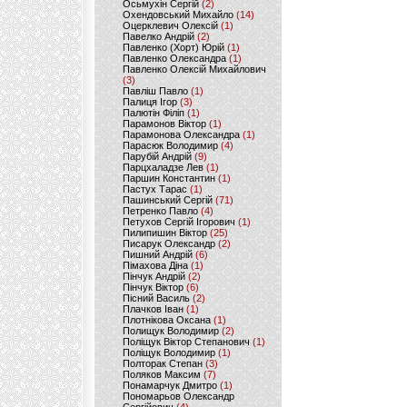
Осьмухін Сергій
(2)
Охендовський Михайло
(14)
Оцерклевич Олексій
(1)
Павелко Андрій
(2)
Павленко (Хорт) Юрій
(1)
Павленко Олександра
(1)
Павленко Олексій Михайлович
(3)
Павліш Павло
(1)
Палиця Ігор
(3)
Палютін Філіп
(1)
Парамонов Віктор
(1)
Парамонова Олександра
(1)
Парасюк Володимир
(4)
Парубій Андрій
(9)
Парцхаладзе Лев
(1)
Паршин Константин
(1)
Пастух Тарас
(1)
Пашинський Сергій
(71)
Петренко Павло
(4)
Петухов Сергій Ігорович
(1)
Пилипишин Віктор
(25)
Писарук Олександр
(2)
Пишний Андрій
(6)
Пімахова Діна
(1)
Пінчук Андрій
(2)
Пінчук Віктор
(6)
Пісний Василь
(2)
Плачков Іван
(1)
Плотнікова Оксана
(1)
Полищук Володимир
(2)
Поліщук Віктор Степанович
(1)
Поліщук Володимир
(1)
Полторак Степан
(3)
Поляков Максим
(7)
Понамарчук Дмитро
(1)
Пономарьов Олександр