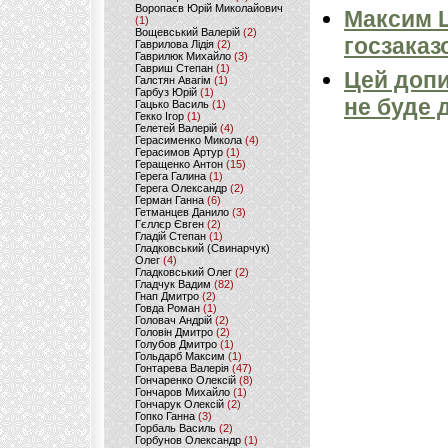
Воропаєв Юрій Миколайович
Максим 
(1)
Вощевський Валерій
(2)
госзаказ
Гаврилова Лідія
(2)
Гаврилюк Михайло
(3)
Гавриш Степан
(1)
Цей допи
Галстян Авагім
(1)
Гарбуз Юрій
(1)
не буде 
Гацько Василь
(1)
Гекко Ігор
(1)
Гелетей Валерій
(4)
Герасименко Микола
(4)
Герасимов Артур
(1)
Геращенко Антон
(15)
Герега Галина
(1)
Герега Олександр
(2)
Герман Ганна
(6)
Гетманцев Данило
(3)
Гєллєр Євген
(2)
Гладій Степан
(1)
Гладковський (Свинарчук)
Олег
(4)
Гладковський Олег
(2)
Гладчук Вадим
(82)
Гнап Дмитро
(2)
Говда Роман
(1)
Головач Андрій
(2)
Головін Дмитро
(2)
Голубов Дмитро
(1)
Гольдарб Максим
(1)
Гонтарева Валерія
(47)
Гончаренко Олексій
(8)
Гончаров Михайло
(1)
Гончарук Олексій
(2)
Гопко Ганна
(3)
Горбаль Василь
(2)
Горбунов Олександр
(1)