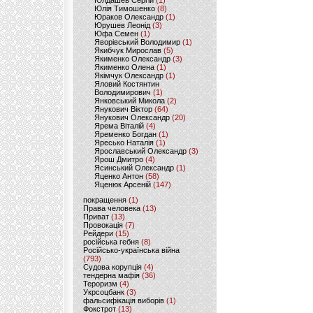
Юлдашев Сергій
(1)
Юлія Тимошенко
(8)
Юраков Олександр
(1)
Юрушев Леонід
(3)
Юфа Семен
(1)
Яворівський Володимир
(1)
Якибчук Мирослав
(5)
Якименко Олександр
(3)
Якименко Олена
(1)
Якімчук Олександр
(1)
Яловий Костянтин
Володимирович
(1)
Янковський Микола
(2)
Янукович Віктор
(64)
Янукович Олександр
(20)
Ярема Віталій
(4)
Яременко Богдан
(1)
Яресько Наталія
(1)
Ярославський Олександр
(3)
Ярош Дмитро
(4)
Ясинський Олександр
(1)
Яценко Антон
(58)
Яценюк Арсеній
(147)
покращення
(1)
Права человека
(13)
Приват
(13)
Провокація
(7)
Рейдери
(15)
російська гебня
(8)
Російсько-українська війна
(793)
Судова корупція
(4)
тендерна мафія
(36)
Тероризм
(4)
Укрсоцбанк
(3)
фальсифікація виборів
(1)
Фокстрот
(13)