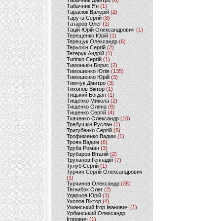
Табачник Дмитро
(6)
Табачник Ян
(1)
Тарасюк Валерій
(2)
Тарута Сергій
(8)
Татаров Олег
(1)
Тацій Юрій Олександрович
(1)
Терещенко Юрій
(1)
Терещук Олександр
(6)
Терьохін Сергій
(2)
Тетерук Андрій
(1)
Тигіпко Сергій
(1)
Тимонькін Борис
(2)
Тимошенко Юлія
(135)
Тимошенко Юрій
(3)
Тимчук Дмитро
(3)
Тихонов Віктор
(1)
Тицький Богдан
(1)
Тищенко Микола
(2)
Тищенко Олена
(8)
Тищенко Сергій
(4)
Ткаченко Олександр
(10)
Требушкін Руслан
(1)
Тригубенко Сергій
(6)
Трофименко Вадим
(1)
Троян Вадим
(6)
Труба Роман
(3)
Трубаров Віталій
(2)
Труханов Геннадій
(7)
Тулуб Сергій
(1)
Турчин Сергій Олександрович
(1)
Турчинов Олександр
(35)
Тягнибок Олег
(2)
Ударцов Юрій
(1)
Уколов Віктор
(4)
Уманський Ігор Іванович
(1)
Урбанський Олександр
Ігорович
(1)