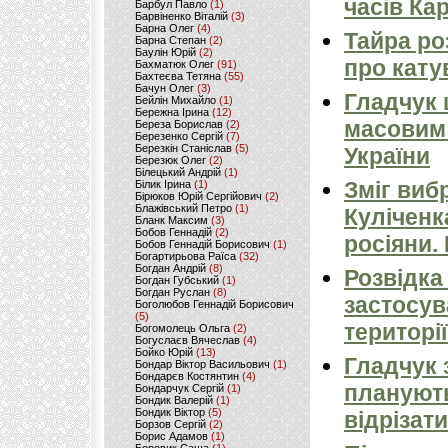
часів Ка
Барбул Павло
(1)
Барвіненко Віталій
(3)
Барна Олег
(4)
Тайра ро
Барна Степан
(2)
Баулін Юрій
(2)
про кату
Бахматюк Олег
(91)
Бахтеєва Тетяна
(55)
Бачун Олег
(3)
Гладчук
Бейлін Михайло
(1)
Бережна Ірина
(12)
масовим
Береза Борислав
(2)
Березенко Сергій
(7)
Березкін Станіслав
(5)
України
Березюк Олег
(2)
Білецький Андрій
(1)
Зміг виб
Білик Ірина
(1)
Бірюков Юрій Сергійович
(2)
Блажівський Петро
(1)
Куліченк
Бланк Максим
(3)
Бобов Геннадій
(2)
росіяни.
Бобов Геннадій Борисович
(1)
Богартирьова Раїса
(32)
Богдан Андрій
(8)
Розвідка
Богдан Губський
(1)
Богдан Руслан
(8)
застосув
Боголюбов Геннадій Борисович
(5)
території
Богомолець Ольга
(2)
Богуслаєв Вячеслав
(4)
Бойко Юрій
(13)
Гладчук 
Бондар Віктор Васильович
(1)
Бондарєв Костянтин
(4)
планують
Бондарчук Сергій
(1)
Бондик Валерій
(1)
Бондик Віктор
(5)
відрізати
Борзов Сергiй
(2)
Борис Адамов
(1)