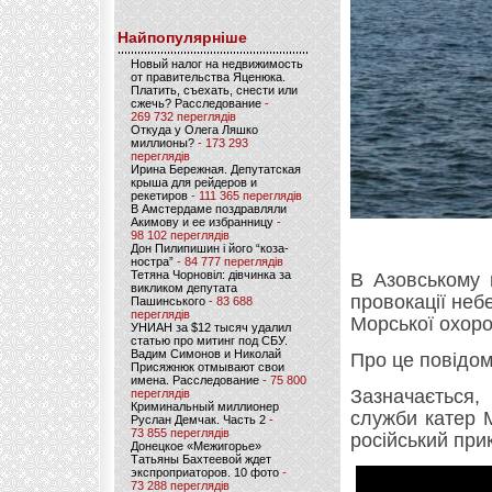
Найпопулярніше
Новый налог на недвижимость
от правительства Яценюка.
Платить, съехать, снести или
сжечь? Расследование
-
269 732 переглядів
Откуда у Олега Ляшко
миллионы?
- 173 293
переглядів
Ирина Бережная. Депутатская
крыша для рейдеров и
рекетиров
- 111 365 переглядів
В Амстердаме поздравляли
Акимову и ее избранницу
-
98 102 переглядів
Дон Пилипишин і його “коза-
ностра”
- 84 777 переглядів
Тетяна Чорновіл: дівчинка за
В Азовському 
викликом депутата
провокації неб
Пашинського
- 83 688
переглядів
Морської охоро
УНИАН за $12 тысяч удалил
статью про митинг под СБУ.
Вадим Симонов и Николай
Про це повідо
Присяжнюк отмывают свои
имена. Расследование
- 75 800
Зазначається,
переглядів
Криминальный миллионер
служби катер 
Руслан Демчак. Часть 2
-
73 855 переглядів
російський при
Донецкое «Межигорье»
Татьяны Бахтеевой ждет
экспроприаторов. 10 фото
-
73 288 переглядів