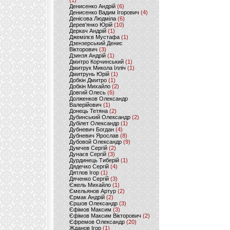
(1)
Денисенко Андрій
(6)
Денисенко Вадим Ігорович
(4)
Денісова Людміла
(6)
Дерев'янко Юрій
(10)
Деркач Андрій
(1)
Джемілєв Мустафа
(1)
Дзензерський Денис
Вікторович
(3)
Дзинзя Андрій
(1)
Дмитро Корчинський
(1)
Дмитрук Микола Ілліч
(1)
Дмитрунь Юрій
(1)
Добкін Дмитро
(1)
Добкін Михайло
(2)
Довгий Олесь
(6)
Долженков Олександр
Валерійович
(1)
Донець Тетяна
(2)
Дубинський Олександр
(2)
Дубілет Олександр
(1)
Дубневич Богдан
(4)
Дубневич Ярослав
(8)
Дубовой Олександр
(9)
Думчев Сергій
(2)
Дунаєв Сергій
(3)
Дурдинець Тиберій
(1)
Дядечко Сергій
(4)
Дятлов Ігор
(1)
Дяченко Сергій
(3)
Єжель Михайло
(1)
Ємельянов Артур
(2)
Єрмак Андрій
(2)
Єршов Олександр
(3)
Єфімов Максим
(3)
Єфімов Максим Вікторович
(2)
Єфремов Олександр
(20)
Жданов Ігор
(1)