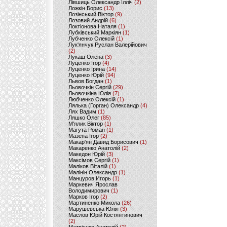
Лівшиць Олександр Ілліч
(2)
Ложкін Борис
(13)
Лозінський Віктор
(9)
Лозовий Андрій
(6)
Локтіонова Наталя
(1)
Лубківський Маркіян
(1)
Лубченко Олексій
(1)
Лук'янчук Руслан Валерійович
(2)
Лукаш Олена
(3)
Луценко Ігор
(4)
Луценко Ірина
(14)
Луценко Юрій
(94)
Львов Богдан
(1)
Льовочкін Сергій
(29)
Льовочкіна Юлія
(7)
Любченко Олексій
(1)
Лялька (Горган) Олександр
(4)
Лях Вадим
(1)
Ляшко Олег
(85)
М'ялик Віктор
(1)
Магута Роман
(1)
Мазепа Ігор
(2)
Макар'ян Давид Борисович
(1)
Макаренко Анатолій
(2)
Македон Юрій
(3)
Максімов Сергій
(1)
Маліков Віталій
(1)
Малінін Олександр
(1)
Манцуров Игорь
(1)
Маркевич Ярослав
Володимирович
(1)
Марков Ігор
(2)
Мартиненко Микола
(26)
Марушевська Юлія
(3)
Маслов Юрій Костянтинович
(2)