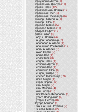
Чернушенко Антон
(1)
Чернявський Дмитро
(11)
Черняк Євген
(12)
Черняховський Віталій
(1)
Черпіцький Олег
(6)
Черпіцький Олександр
(6)
Чижмарь Катерина
(1)
Чижмарь Юрій
(1)
Чорновіл Тетяна
(5)
Чорновол Тетяна
(11)
Чубаров Рефат
(1)
Чумак Віктор
(3)
Шабунін Віталій
(4)
Шандра Володимир
(2)
Шаповалов Анатолій
(1)
Шапошніков Ростислав
(1)
Шарий Анатолий
(6)
Шахов Сергій
(2)
Швайка Ігор
(1)
Шевляк Ілля
(3)
Шевцов Євген
(1)
Шевченко Артем
(1)
Шевченко Ігор
(1)
Шеляженко Юрій
(6)
Шенцев Дмитро
(3)
Шепелев Олександр
(39)
Шипко Андрій
(1)
Шкиряк Зорян
(12)
Шкіль Андрій
(2)
Шкіль Максим
(4)
Шокін Віктор
(15)
Шпак Василь Федорович
(1)
Шульга Володимир
(4)
Шуфрич Нестор
(8)
Эдуард Багиров
(1)
Южаніна Ніна Петрівна
(2)
Юзькова Тетяна
(2)