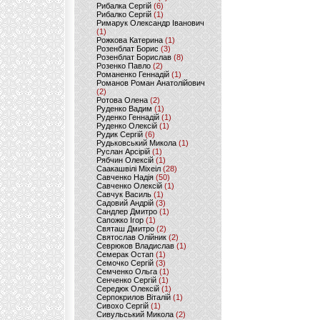
Рибалка Сергій
(6)
Рибалко Сергій
(1)
Римарук Олександр Іванович
(1)
Рожкова Катерина
(1)
Розенблат Борис
(3)
Розенблат Борислав
(8)
Розенко Павло
(2)
Романенко Геннадій
(1)
Романов Роман Анатолійович
(2)
Ротова Олена
(2)
Руденко Вадим
(1)
Руденко Геннадій
(1)
Руденко Олексій
(1)
Рудик Сергій
(6)
Рудьковський Микола
(1)
Руслан Арсірій
(1)
Рябчин Олексій
(1)
Саакашвілі Міхеіл
(28)
Савченко Надія
(50)
Савченко Олексій
(1)
Савчук Василь
(1)
Садовий Андрій
(3)
Сандлер Дмитро
(1)
Сапожко Ігор
(1)
Святаш Дмитро
(2)
Святослав Олійник
(2)
Севрюков Владислав
(1)
Семерак Остап
(1)
Семочко Сергій
(3)
Семченко Ольга
(1)
Сенченко Сергій
(1)
Середюк Олексій
(1)
Серпокрилов Віталій
(1)
Сивохо Сергій
(1)
Сивульський Микола
(2)