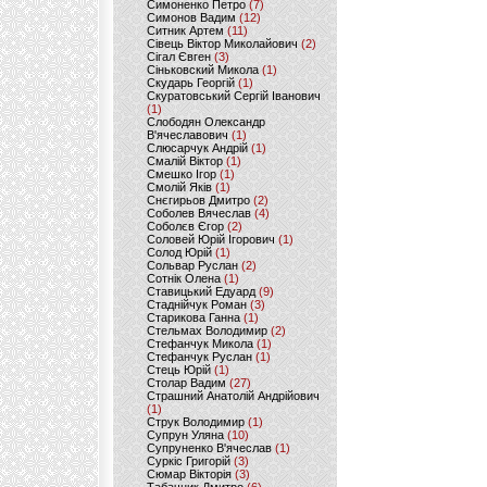
Симоненко Петро
(7)
Симонов Вадим
(12)
Ситник Артем
(11)
Сівець Віктор Миколайович
(2)
Сігал Євген
(3)
Сіньковский Микола
(1)
Скударь Георгій
(1)
Скуратовський Сергій Іванович
(1)
Слободян Олександр
В'ячеславович
(1)
Слюсарчук Андрій
(1)
Смалій Віктор
(1)
Смешко Ігор
(1)
Смолій Яків
(1)
Снєгирьов Дмитро
(2)
Соболев Вячеслав
(4)
Соболєв Єгор
(2)
Соловей Юрій Ігорович
(1)
Солод Юрій
(1)
Сольвар Руслан
(2)
Сотнік Олена
(1)
Ставицький Едуард
(9)
Стаднійчук Роман
(3)
Старикова Ганна
(1)
Стельмах Володимир
(2)
Стефанчук Микола
(1)
Стефанчук Руслан
(1)
Стець Юрій
(1)
Столар Вадим
(27)
Страшний Анатолій Андрійович
(1)
Струк Володимир
(1)
Супрун Уляна
(10)
Супруненко В'ячеслав
(1)
Суркіс Григорій
(3)
Сюмар Вікторія
(3)