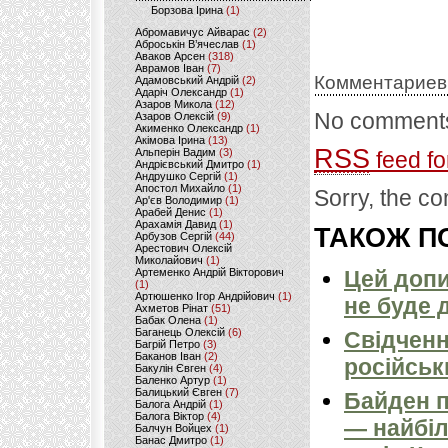
Борзова Ірина
(1)
Абромавичус Айварас
(2)
Аброськін В’ячеслав
(1)
Аваков Арсен
(318)
Аврамов Іван
(7)
Комментариев
Адамовський Андрій
(2)
Адаріч Олександр
(1)
Азаров Микола
(12)
No comments
Азаров Олексій
(9)
Акименко Олександр
(1)
Акімова Ірина
(13)
RSS
Альперін Вадим
(3)
feed fo
Андрієвський Дмитро
(1)
Андрушко Сергій
(1)
Апостол Михайло
(1)
Sorry, the co
Ар'єв Володимир
(1)
Арабей Денис
(1)
Арахамія Давид
(1)
ТАКОЖ ПО
Арбузов Сергій
(44)
Арестович Олексій
Миколайович
(1)
Артеменко Андрій Вікторович
Цей допи
(1)
Артюшенко Ігор Андрійович
(1)
не буде 
Ахметов Рінат
(51)
Бабак Олена
(1)
Баганець Олексій
(6)
Свідченн
Багрій Петро
(3)
Баканов Іван
(2)
російськ
Бакулін Євген
(4)
Баленко Артур
(1)
Балицький Євген
(7)
Байден п
Балога Андрій
(1)
Балога Віктор
(4)
— найбіл
Балчун Войцех
(1)
Банас Дмитро
(1)