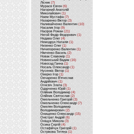
Лісник
(7)
Мураєв Євген
(6)
Нагорний Анатолій
Миколайович
(1)
Наем Мустафа
(7)
Назаренко Віктор
(3)
Наливайченко Валентин
(10)
Насалик Ігор
(9)
Насіров Роман
(21)
Негой Федір Федорович
(1)
Недава Олег
(4)
Немодрук Наталія
(1)
Низенко Олег
(1)
Ничипоренко Валентин
(1)
Німченко Василь
(2)
Новак Славомір
(1)
Новинський Вадим
(16)
Новосад Ганна
(1)
Носаль Олександр
(1)
Нусенкіс Віктор
(1)
Оверко Ігор
(1)
Овчаренко В'ячеслав
Андрійович
(1)
Огнєвіч Злата
(3)
Одарченко Юрій
(1)
Олійник Володимир
(4)
Олійник Святослав
(2)
Омельченко Григорій
(3)
Омельченко Олександр
(7)
Омелян Володимир
Володимирович
(2)
Онищенко Олександр
(15)
Оністрат Андрій
(6)
Оніщук Микола
(3)
Осика Сергій
(4)
Остафійчук Григорій
(1)
Острікова Тетяна
(1)