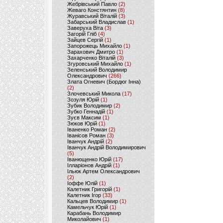
Жебрівський Павло
(2)
Жеваго Констянтин
(8)
Журавський Віталій
(3)
Забарський Владислав
(1)
Заверуха Віта
(3)
Загорій Гліб
(4)
Зайцев Сергій
(1)
Запорожець Михайло
(1)
Зарахович Дмитро
(1)
Захарченко Віталій
(3)
Згуровський Михайло
(1)
Зеленський Володимир
Олександрович
(266)
Злата Огневич (Бордюг Інна)
(2)
Злочевський Микола
(17)
Зозуля Юрій
(1)
Зубик Володимир
(2)
Зубко Геннадій
(1)
Зуєв Максим
(1)
Зюков Юрій
(1)
Іваненко Роман
(2)
Іванісов Роман
(3)
Іванчук Андрій
(2)
Іванчук Андрій Володимирович
(5)
Іванющенко Юрій
(17)
Ілларіонов Андрій
(1)
Ільюк Артем Олександрович
(2)
Іоффе Юлій
(1)
Калетник Григорій
(1)
Калетник Ігор
(33)
Кальцев Володимир
(1)
Камельчук Юрій
(1)
Карабань Володимир
Миколайович
(1)