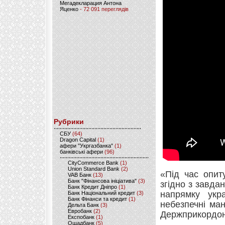
Мегадекларация Антона
Яценко
- 72 091 переглядів
Рубрики
CБУ
(64)
Dragon Capital
(1)
афери "Укргазбанка"
(1)
банківські афери
(96)
CityCommerce Bank
(1)
Union Standard Bank
(2)
«Під час опит
VAB Банк
(13)
Банк "Фінансова ініціатива"
(3)
згідно з завда
Банк Кредит Дніпро
(1)
напрямку укр
Банк Національний кредит
(3)
Банк Фінанси та кредит
(1)
небезпечні ман
Дельта Банк
(3)
Евробанк
(2)
Держприкордон
Експобанк
(1)
Ощадбанк
(5)