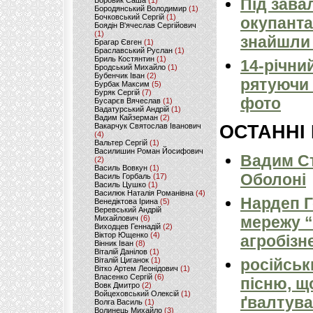
Під зава
Боровик Саша
(1)
Бородянський Володимир
(1)
Бочковський Сергій
(1)
окупанта
Боядін В'ячеслав Сергійович
(1)
знайшли 
Брагар Євген
(1)
Браславський Руслан
(1)
Бриль Костянтин
(1)
14-річни
Бродський Михайло
(1)
Бубенчик Іван
(2)
рятуючи 
Бурбак Максим
(5)
Буряк Сергій
(7)
фото
Бусарєв Вячеслав
(1)
Вадатурський Андрій
(1)
Вадим Кайзерман
(2)
Вакарчук Святослав Іванович
ОСТАННІ
(4)
Вальтер Сергій
(1)
Василишин Роман Йосифович
Вадим Ст
(2)
Василь Вовкун
(1)
Оболоні
Василь Горбаль
(17)
Василь Цушко
(1)
Василюк Наталія Романівна
(4)
Нардеп 
Венедіктова Ірина
(5)
Веревський Андрій
мережу “
Михайлович
(6)
Виходцев Геннадій
(2)
Віктор Ющенко
(4)
агробізн
Вінник Іван
(8)
Віталій Данілов
(1)
Віталій Циганок
(1)
російськ
Вітко Артем Леонідович
(1)
Власенко Сергій
(6)
пісню, щ
Вовк Дмитро
(2)
Войцеховський Олексій
(1)
ґвалтува
Волга Василь
(1)
Волинець Михайло
(3)