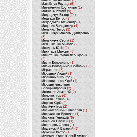
Матвієнко Анатолій
(2)
Матвійчук Едуард
(5)
Матейченко Костянтин
(1)
Матіос Анатолій
(9)
Медведчук Віктор
(74)
Медведь Віктор
(2)
Медведько Олександр
(1)
Медяник Володимир
(4)
Мельник Петро
(3)
Мельничук Максим Дмитрович
(3)
Мельничук Сергій
(1)
Мельніченко Микола
(2)
Мендель Юлія
(2)
Микитась Максим
(8)
Микитенко Роман Леонідович
(2)
Мисик Володимир
(1)
Мисик Володимир Юрійович
(2)
Мізрах Ігор
(3)
Мірошник Андрій
(1)
Мірошниченко Ігор
(3)
Мірошниченко Юрій
(4)
Мірошніченко Іван
Володимирович
(2)
Могильов Анатолій
(2)
Молоток Ігор
(6)
Монтян Тетяна
(4)
Мороко Юрій
(2)
Мосійчук Ігор
(2)
Москалевський В'ячеслав
(1)
Москаленко Ярослав
(1)
Москаль Геннадій
(5)
Мочанов Олексій
(1)
Мошенець Олена
(1)
Мошенский Валерий
(5)
Муженко Віктор
(1)
Мужчиль Олег (Сергій Аміров)