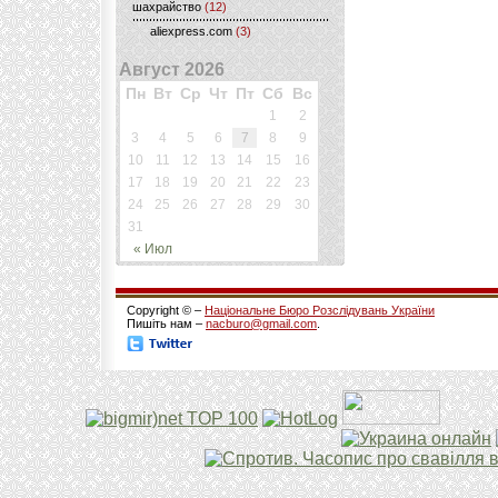
шахрайство
(12)
aliexpress.com
(3)
Август 2026
Пн
Вт
Ср
Чт
Пт
Сб
Вс
1
2
3
4
5
6
7
8
9
10
11
12
13
14
15
16
17
18
19
20
21
22
23
24
25
26
27
28
29
30
31
« Июл
Copyright © –
Національне Бюро Розслідувань України
Пишіть нам –
nacburo@gmail.com
.