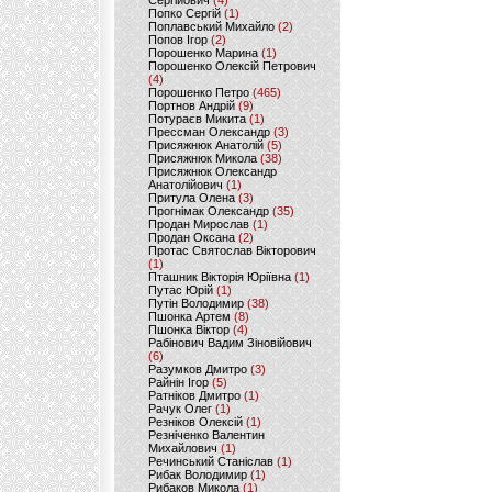
Сергійович
(4)
Попко Сергій
(1)
Поплавський Михайло
(2)
Попов Ігор
(2)
Порошенко Марина
(1)
Порошенко Олексій Петрович
(4)
Порошенко Петро
(465)
Портнов Андрій
(9)
Потураєв Микита
(1)
Прессман Олександр
(3)
Присяжнюк Анатолій
(5)
Присяжнюк Микола
(38)
Присяжнюк Олександр
Анатолійович
(1)
Притула Олена
(3)
Прогнімак Олександр
(35)
Продан Мирослав
(1)
Продан Оксана
(2)
Протас Святослав Вікторович
(1)
Пташник Вікторія Юріївна
(1)
Путас Юрій
(1)
Путін Володимир
(38)
Пшонка Артем
(8)
Пшонка Віктор
(4)
Рабінович Вадим Зіновійович
(6)
Разумков Дмитро
(3)
Райнін Ігор
(5)
Ратніков Дмитро
(1)
Рачук Олег
(1)
Резніков Олексій
(1)
Резніченко Валентин
Михайлович
(1)
Речинський Станіслав
(1)
Рибак Володимир
(1)
Рибаков Микола
(1)