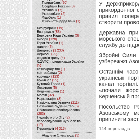
Приватбанк
(50)
У Держприкор
Сбербанк России
(3)
прикордонної 
Укрінбанк
(7)
Укрсоцбанк
(2)
правил попере
Фідобанк
(1)
Юніон стандард банк
(1)
створити провок
Без рубрики
(19)
Державна при
Безпредєл
(56)
Верховна Рада України
(3)
морського спец
вибори
(128)
Герої України
(1)
службу до підр
гривня
(3)
Дайджест
(1 233)
Дерибан
(25)
Збройні Сили 
епідемія грипу
(4)
узбережжя Азо
ЄДАПС: приватизація України
(5)
казнокрадство
(1)
Останнім часо
контрабанда
(2)
корупція
(123)
українські по
Кримінал
(55)
канал торгівлі
Кутовий Тарас
(1)
Лохотрон
(5)
«почали жорс
Луценківщина
(1)
Мафія
(32)
Керченській про
Наркомафія
(3)
Національна безпека
(211)
Посольство Р
Незаконне будівництво
(6)
Обмеження свободи слова
Азовському мо
(283)
Педофіли з БЮТу
(2)
припинити заст
переслідування журналістів
(17)
144 переглядів
Персоналії
(4 316)
Абдуллін Олександр
(3)