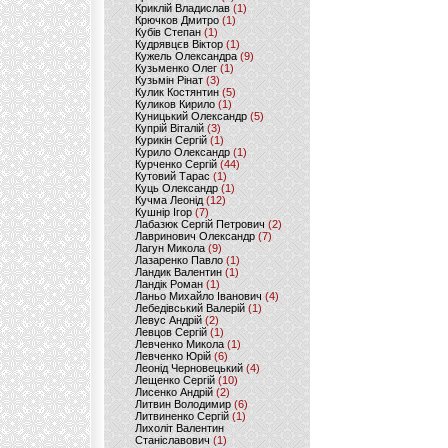
Криклій Владислав
(1)
Крючков Дмитро
(1)
Кубів Степан
(1)
Кудрявцєв Віктор
(1)
Кужель Олександра
(9)
Кузьменко Олег
(1)
Кузьмін Рінат
(3)
Кулик Костянтин
(5)
Куликов Кирило
(1)
Куницький Олександр
(5)
Купрій Віталій
(3)
Курикін Сергій
(1)
Курило Олександр
(1)
Курченко Сергій
(44)
Кутовий Тарас
(1)
Куць Олександр
(1)
Кучма Леонід
(12)
Кушнір Ігор
(7)
Лабазюк Сергій Петрович
(2)
Лавринович Олександр
(7)
Лагун Микола
(9)
Лазаренко Павло
(1)
Ландик Валентин
(1)
Ландік Роман
(1)
Ланьо Михайло Іванович
(4)
Лебедівський Валерій
(1)
Левус Андрій
(2)
Левцов Сергій
(1)
Левченко Микола
(1)
Левченко Юрій
(6)
Леонід Черновецький
(4)
Лещенко Сергій
(10)
Лисенко Андрій
(2)
Литвин Володимир
(6)
Литвиненко Сергій
(1)
Лихоліт Валентин
Станіславович
(1)