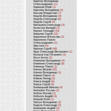
Каретко Володимир
Олександрович
(1)
Кармазін Юрій
(1)
Карплюк Володимир
(3)
Каськів Владислав
(7)
Кацуба Володимир
(4)
Кацуба Олександр
(8)
Кацуба Сергій
(5)
Квіташвілі Олександр
(3)
Келестин Валерій
(2)
Кернес Геннадій
(14)
Кивалов Сергій
(12)
Кириленко В’ячеслав
(2)
Кириленко Павло
Олександрович
(1)
Ківа Ілля
(5)
Ківалов Сергій
(46)
Кірш Олександр Вікторович
(1)
Кісільов Ігор Петрович
(1)
Кіссе Антон
(2)
Клименко Володимир
(4)
Клименко Олександр
(8)
Климець Павло
(1)
Кличко Віталій
(55)
Кличко Володимир
(1)
Клімкін Павло
(4)
Клімов Леонід
(2)
Клюєв Андрій
(6)
Клюєв Сергій
(5)
Княжицький Микола
(4)
Князевич Руслан
(2)
Кобзон Иосиф
(2)
Коболєв Андрій
(4)
Ковалів Юлія
(1)
Ковтун Володимир
(2)
Кодола Олександр
(2)
Кожемякін Андрій
(3)