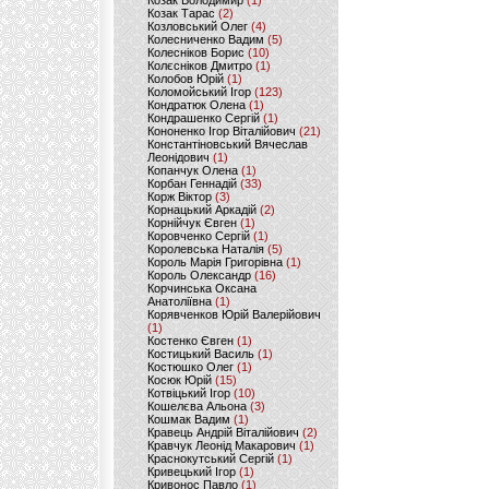
Козак Володимир
(1)
Козак Тарас
(2)
Козловський Олег
(4)
Колесниченко Вадим
(5)
Колесніков Борис
(10)
Колєсніков Дмитро
(1)
Колобов Юрій
(1)
Коломойський Ігор
(123)
Кондратюк Олена
(1)
Кондрашенко Сергій
(1)
Кононенко Ігор Віталійович
(21)
Константіновський Вячеслав
Леонідович
(1)
Копанчук Олена
(1)
Корбан Геннадій
(33)
Корж Віктор
(3)
Корнацький Аркадій
(2)
Корнійчук Євген
(1)
Коровченко Сергій
(1)
Королевська Наталія
(5)
Король Марія Григорівна
(1)
Король Олександр
(16)
Корчинська Оксана
Анатоліївна
(1)
Корявченков Юрій Валерійович
(1)
Костенко Євген
(1)
Костицький Василь
(1)
Костюшко Олег
(1)
Косюк Юрій
(15)
Котвіцький Ігор
(10)
Кошелєва Альона
(3)
Кошмак Вадим
(1)
Кравець Андрій Віталійович
(2)
Кравчук Леонід Макарович
(1)
Краснокутський Сергій
(1)
Кривецький Ігор
(1)
Кривонос Павло
(1)