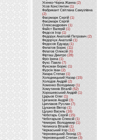
Усенко-Чорна Жанна
(2)
Усов Констянтин
(1)
Фабрикант Світлана Самуілівна
(2)
Фаєрмарк Сергій
(1)
Фаєрмарк Сергій
Олександрович
(1)
Файст Валерій
(1)
Федєєв Ігор
(1)
Федорук Анатолій Петрович
(2)
Федорчук Анатолій
(1)
Федосов Едуард
(1)
Филатов Борис
(11)
Філатов Олексій
(6)
Фірташ Дмитро
(28)
Фріз Ірина
(1)
Фукс Павло
(7)
Фуксман Борис
(1)
Фурсін Іван
(2)
Хмара Степан
(1)
Холодницький Назар
(15)
Холодов Андрій
(2)
Хоменко Володимир
(1)
Хомутиннік Віталій
(52)
Хорошевський Андрій
(1)
Царьов Олег
(1)
Циганков Андрій
(3)
Циплаков Руслан
(7)
Цуканов Віктор
(1)
Цушко Василь
(16)
Чеботарь Сергій
(15)
Чеботарьов Олексій
(1)
Чемерис Володимир
(1)
Чепинога Віталій
(1)
Черкаський Ігор
(12)
Черновецький Леонід
(2)
Черновецький Степан
(3)