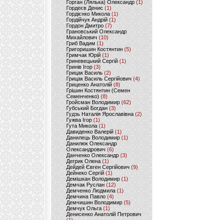
Горган (Лялька) Олександр
(1)
Гордеєв Денис
(1)
Гордієнко Микола
(1)
Гордійчук Андрій
(1)
Гордон Дмитро
(7)
Грановський Олександр
Михайлович
(10)
Гриб Вадим
(1)
Григоришин Костянтин
(5)
Гримчак Юрій
(1)
Гриневецький Сергій
(1)
Гринів Ігор
(3)
Грицак Василь
(2)
Грицак Василь Сергійович
(4)
Гриценко Анатолій
(8)
Грішин Костянтин (Семен
Семенченко)
(8)
Гройсман Володимир
(62)
Губський Богдан
(3)
Гудзь Наталія Ярославівна
(2)
Гужва Ігор
(1)
Гута Микола
(1)
Давиденко Валерій
(1)
Данилець Володимир
(1)
Данилюк Олександр
Олександрович
(6)
Данченко Олександр
(3)
Дегрик Олена
(1)
Дейдей Євген Сергійович
(9)
Дейнеко Сергій
(1)
Демішкан Володимир
(1)
Демчак Руслан
(12)
Демченко Людмила
(1)
Демчина Павло
(4)
Демчишин Володимир
(5)
Демчук Ольга
(1)
Денисенко Анатолій Петрович