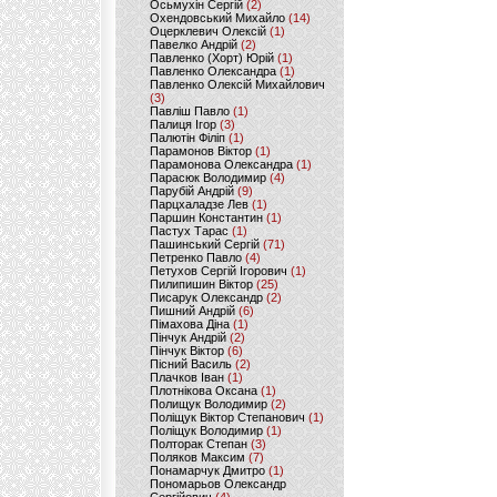
Осьмухін Сергій
(2)
Охендовський Михайло
(14)
Оцерклевич Олексій
(1)
Павелко Андрій
(2)
Павленко (Хорт) Юрій
(1)
Павленко Олександра
(1)
Павленко Олексій Михайлович
(3)
Павліш Павло
(1)
Палиця Ігор
(3)
Палютін Філіп
(1)
Парамонов Віктор
(1)
Парамонова Олександра
(1)
Парасюк Володимир
(4)
Парубій Андрій
(9)
Парцхаладзе Лев
(1)
Паршин Константин
(1)
Пастух Тарас
(1)
Пашинський Сергій
(71)
Петренко Павло
(4)
Петухов Сергій Ігорович
(1)
Пилипишин Віктор
(25)
Писарук Олександр
(2)
Пишний Андрій
(6)
Пімахова Діна
(1)
Пінчук Андрій
(2)
Пінчук Віктор
(6)
Пісний Василь
(2)
Плачков Іван
(1)
Плотнікова Оксана
(1)
Полищук Володимир
(2)
Поліщук Віктор Степанович
(1)
Поліщук Володимир
(1)
Полторак Степан
(3)
Поляков Максим
(7)
Понамарчук Дмитро
(1)
Пономарьов Олександр