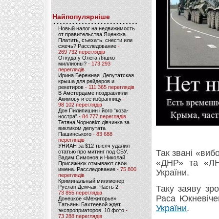
Найпопулярніше
Новый налог на недвижимость
от правительства Яценюка.
Платить, съехать, снести или
сжечь? Расследование
-
269 732 переглядів
Откуда у Олега Ляшко
миллионы?
- 173 293
переглядів
Ирина Бережная. Депутатская
крыша для рейдеров и
рекетиров
- 111 365 переглядів
В Амстердаме поздравляли
Акимову и ее избранницу
-
98 102 переглядів
Дон Пилипишин і його “коза-
ностра”
- 84 777 переглядів
Тетяна Чорновіл: дівчинка за
викликом депутата
Пашинського
- 83 688
переглядів
УНИАН за $12 тысяч удалил
Так звані «виб
статью про митинг под СБУ.
Вадим Симонов и Николай
«ДНР» та «ЛН
Присяжнюк отмывают свои
имена. Расследование
- 75 800
України.
переглядів
Криминальный миллионер
Руслан Демчак. Часть 2
-
Таку заяву зр
73 855 переглядів
Раса Юкневіче
Донецкое «Межигорье»
Татьяны Бахтеевой ждет
України
.
экспроприаторов. 10 фото
-
73 288 переглядів