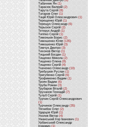
Табачник Дмитро
(6)
Табачник Ян
(1)
Тарасюк Валерій
(2)
Тарута Сергій
(8)
Татаров Олег
(1)
Тацій Юрій Олександрович
(1)
Терещенко Юрій
(1)
Терещук Олександр
(6)
Терьохін Сергій
(2)
Тетерук Андрій
(1)
Тигіпко Сергій
(1)
Тимонькін Борис
(2)
Тимошенко Юлія
(135)
Тимошенко Юрій
(3)
Тимчук Дмитро
(3)
Тихонов Віктор
(1)
Тицький Богдан
(1)
Тищенко Микола
(2)
Тищенко Олена
(8)
Тищенко Сергій
(4)
Ткаченко Олександр
(10)
Требушкін Руслан
(1)
Тригубенко Сергій
(6)
Трофименко Вадим
(1)
Троян Вадим
(6)
Труба Роман
(3)
Трубаров Віталій
(2)
Труханов Геннадій
(7)
Тулуб Сергій
(1)
Турчин Сергій Олександрович
(1)
Турчинов Олександр
(35)
Тягнибок Олег
(2)
Ударцов Юрій
(1)
Уколов Віктор
(4)
Уманський Ігор Іванович
(1)
Урбанський Олександр
Ігорович
(1)