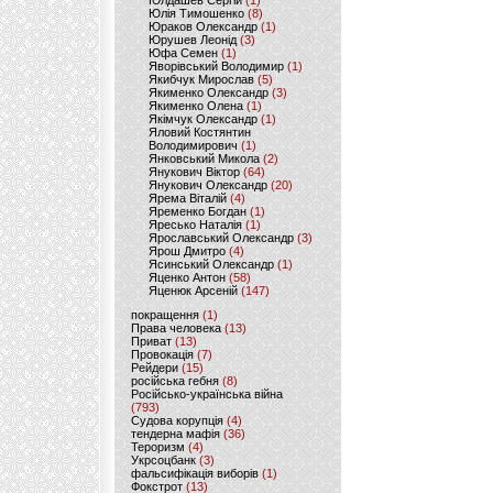
Юлдашев Сергій
(1)
Юлія Тимошенко
(8)
Юраков Олександр
(1)
Юрушев Леонід
(3)
Юфа Семен
(1)
Яворівський Володимир
(1)
Якибчук Мирослав
(5)
Якименко Олександр
(3)
Якименко Олена
(1)
Якімчук Олександр
(1)
Яловий Костянтин
Володимирович
(1)
Янковський Микола
(2)
Янукович Віктор
(64)
Янукович Олександр
(20)
Ярема Віталій
(4)
Яременко Богдан
(1)
Яресько Наталія
(1)
Ярославський Олександр
(3)
Ярош Дмитро
(4)
Ясинський Олександр
(1)
Яценко Антон
(58)
Яценюк Арсеній
(147)
покращення
(1)
Права человека
(13)
Приват
(13)
Провокація
(7)
Рейдери
(15)
російська гебня
(8)
Російсько-українська війна
(793)
Судова корупція
(4)
тендерна мафія
(36)
Тероризм
(4)
Укрсоцбанк
(3)
фальсифікація виборів
(1)
Фокстрот
(13)