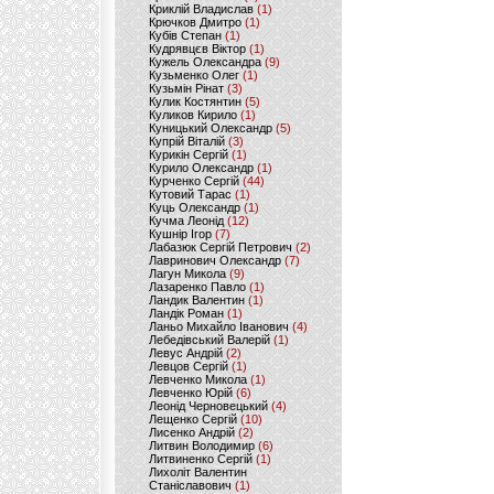
Криклій Владислав
(1)
Крючков Дмитро
(1)
Кубів Степан
(1)
Кудрявцєв Віктор
(1)
Кужель Олександра
(9)
Кузьменко Олег
(1)
Кузьмін Рінат
(3)
Кулик Костянтин
(5)
Куликов Кирило
(1)
Куницький Олександр
(5)
Купрій Віталій
(3)
Курикін Сергій
(1)
Курило Олександр
(1)
Курченко Сергій
(44)
Кутовий Тарас
(1)
Куць Олександр
(1)
Кучма Леонід
(12)
Кушнір Ігор
(7)
Лабазюк Сергій Петрович
(2)
Лавринович Олександр
(7)
Лагун Микола
(9)
Лазаренко Павло
(1)
Ландик Валентин
(1)
Ландік Роман
(1)
Ланьо Михайло Іванович
(4)
Лебедівський Валерій
(1)
Левус Андрій
(2)
Левцов Сергій
(1)
Левченко Микола
(1)
Левченко Юрій
(6)
Леонід Черновецький
(4)
Лещенко Сергій
(10)
Лисенко Андрій
(2)
Литвин Володимир
(6)
Литвиненко Сергій
(1)
Лихоліт Валентин
Станіславович
(1)