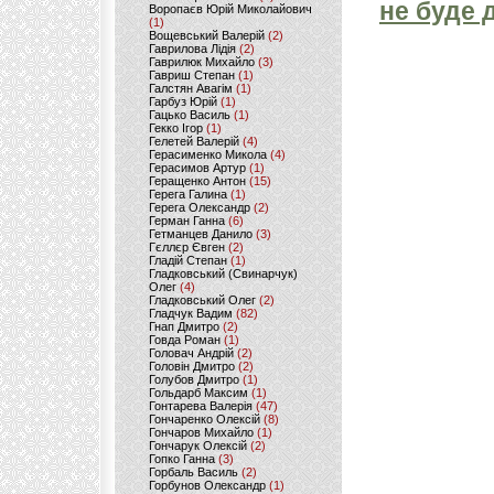
не буде 
Воропаєв Юрій Миколайович
(1)
Вощевський Валерій
(2)
Гаврилова Лідія
(2)
Гаврилюк Михайло
(3)
Гавриш Степан
(1)
Галстян Авагім
(1)
Гарбуз Юрій
(1)
Гацько Василь
(1)
Гекко Ігор
(1)
Гелетей Валерій
(4)
Герасименко Микола
(4)
Герасимов Артур
(1)
Геращенко Антон
(15)
Герега Галина
(1)
Герега Олександр
(2)
Герман Ганна
(6)
Гетманцев Данило
(3)
Гєллєр Євген
(2)
Гладій Степан
(1)
Гладковський (Свинарчук)
Олег
(4)
Гладковський Олег
(2)
Гладчук Вадим
(82)
Гнап Дмитро
(2)
Говда Роман
(1)
Головач Андрій
(2)
Головін Дмитро
(2)
Голубов Дмитро
(1)
Гольдарб Максим
(1)
Гонтарева Валерія
(47)
Гончаренко Олексій
(8)
Гончаров Михайло
(1)
Гончарук Олексій
(2)
Гопко Ганна
(3)
Горбаль Василь
(2)
Горбунов Олександр
(1)