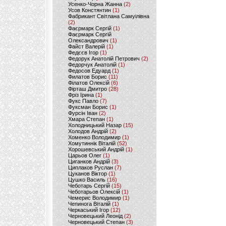
Усенко-Чорна Жанна
(2)
Усов Констянтин
(1)
Фабрикант Світлана Самуілівна
(2)
Фаєрмарк Сергій
(1)
Фаєрмарк Сергій
Олександрович
(1)
Файст Валерій
(1)
Федєєв Ігор
(1)
Федорук Анатолій Петрович
(2)
Федорчук Анатолій
(1)
Федосов Едуард
(1)
Филатов Борис
(11)
Філатов Олексій
(6)
Фірташ Дмитро
(28)
Фріз Ірина
(1)
Фукс Павло
(7)
Фуксман Борис
(1)
Фурсін Іван
(2)
Хмара Степан
(1)
Холодницький Назар
(15)
Холодов Андрій
(2)
Хоменко Володимир
(1)
Хомутиннік Віталій
(52)
Хорошевський Андрій
(1)
Царьов Олег
(1)
Циганков Андрій
(3)
Циплаков Руслан
(7)
Цуканов Віктор
(1)
Цушко Василь
(16)
Чеботарь Сергій
(15)
Чеботарьов Олексій
(1)
Чемерис Володимир
(1)
Чепинога Віталій
(1)
Черкаський Ігор
(12)
Черновецький Леонід
(2)
Черновецький Степан
(3)