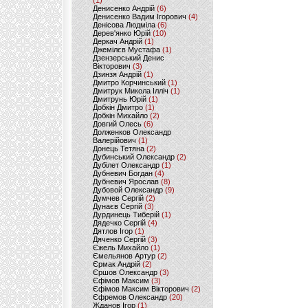
(1)
Денисенко Андрій
(6)
Денисенко Вадим Ігорович
(4)
Денісова Людміла
(6)
Дерев'янко Юрій
(10)
Деркач Андрій
(1)
Джемілєв Мустафа
(1)
Дзензерський Денис
Вікторович
(3)
Дзинзя Андрій
(1)
Дмитро Корчинський
(1)
Дмитрук Микола Ілліч
(1)
Дмитрунь Юрій
(1)
Добкін Дмитро
(1)
Добкін Михайло
(2)
Довгий Олесь
(6)
Долженков Олександр
Валерійович
(1)
Донець Тетяна
(2)
Дубинський Олександр
(2)
Дубілет Олександр
(1)
Дубневич Богдан
(4)
Дубневич Ярослав
(8)
Дубовой Олександр
(9)
Думчев Сергій
(2)
Дунаєв Сергій
(3)
Дурдинець Тиберій
(1)
Дядечко Сергій
(4)
Дятлов Ігор
(1)
Дяченко Сергій
(3)
Єжель Михайло
(1)
Ємельянов Артур
(2)
Єрмак Андрій
(2)
Єршов Олександр
(3)
Єфімов Максим
(3)
Єфімов Максим Вікторович
(2)
Єфремов Олександр
(20)
Жданов Ігор
(1)