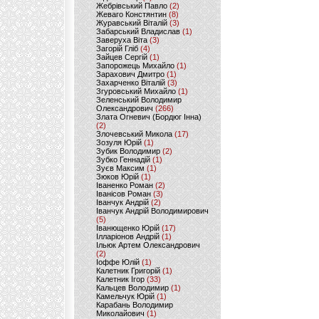
Жебрівський Павло
(2)
Жеваго Констянтин
(8)
Журавський Віталій
(3)
Забарський Владислав
(1)
Заверуха Віта
(3)
Загорій Гліб
(4)
Зайцев Сергій
(1)
Запорожець Михайло
(1)
Зарахович Дмитро
(1)
Захарченко Віталій
(3)
Згуровський Михайло
(1)
Зеленський Володимир
Олександрович
(266)
Злата Огневич (Бордюг Інна)
(2)
Злочевський Микола
(17)
Зозуля Юрій
(1)
Зубик Володимир
(2)
Зубко Геннадій
(1)
Зуєв Максим
(1)
Зюков Юрій
(1)
Іваненко Роман
(2)
Іванісов Роман
(3)
Іванчук Андрій
(2)
Іванчук Андрій Володимирович
(5)
Іванющенко Юрій
(17)
Ілларіонов Андрій
(1)
Ільюк Артем Олександрович
(2)
Іоффе Юлій
(1)
Калетник Григорій
(1)
Калетник Ігор
(33)
Кальцев Володимир
(1)
Камельчук Юрій
(1)
Карабань Володимир
Миколайович
(1)