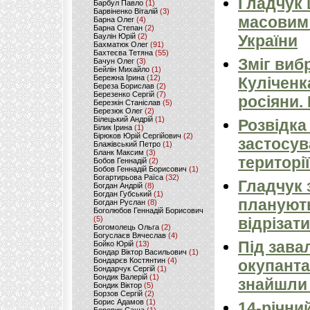
Гладчук
Барбул Павло
(1)
Барвіненко Віталій
(3)
масовим
Барна Олег
(4)
Барна Степан
(2)
Баулін Юрій
(2)
України
Бахматюк Олег
(91)
Бахтеєва Тетяна
(55)
Зміг виб
Бачун Олег
(3)
Бейлін Михайло
(1)
Бережна Ірина
(12)
Куліченк
Береза Борислав
(2)
Березенко Сергій
(7)
росіяни.
Березкін Станіслав
(5)
Березюк Олег
(2)
Білецький Андрій
(1)
Розвідка
Білик Ірина
(1)
Бірюков Юрій Сергійович
(2)
застосув
Блажівський Петро
(1)
Бланк Максим
(3)
території
Бобов Геннадій
(2)
Бобов Геннадій Борисович
(1)
Богартирьова Раїса
(32)
Гладчук 
Богдан Андрій
(8)
Богдан Губський
(1)
планують
Богдан Руслан
(8)
Боголюбов Геннадій Борисович
(5)
відрізати
Богомолець Ольга
(2)
Богуслаєв Вячеслав
(4)
Під зава
Бойко Юрій
(13)
Бондар Віктор Васильович
(1)
Бондарєв Костянтин
(4)
окупанта
Бондарчук Сергій
(1)
Бондик Валерій
(1)
знайшли 
Бондик Віктор
(5)
Борзов Сергiй
(2)
Борис Адамов
(1)
14-річни