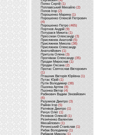
Сергійович
(4)
Попко Сергій
(1)
Поплавський Михайло
(2)
Попов Ігор
(2)
Порошенко Марина
(1)
Порошенко Олексій Петрович
(4)
Порошенко Петро
(465)
Портнов Андрій
(9)
Потураєв Микита
(1)
Прессман Олександр
(3)
Присяжнюк Анатолій
(5)
Присяжнюк Микола
(38)
Присяжнюк Олександр
Анатолійович
(1)
Притула Олена
(3)
Прогнімак Олександр
(35)
Продан Мирослав
(1)
Продан Оксана
(2)
Протас Святослав Вікторович
(1)
Пташник Вікторія Юріївна
(1)
Путас Юрій
(1)
Путін Володимир
(38)
Пшонка Артем
(8)
Пшонка Віктор
(4)
Рабінович Вадим Зіновійович
(6)
Разумков Дмитро
(3)
Райнін Ігор
(5)
Ратніков Дмитро
(1)
Рачук Олег
(1)
Резніков Олексій
(1)
Резніченко Валентин
Михайлович
(1)
Речинський Станіслав
(1)
Рибак Володимир
(1)
Рибаков Микола
(1)