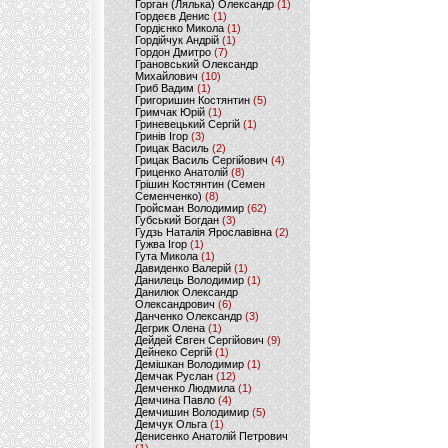
Горган (Лялька) Олександр
(1)
Гордеєв Денис
(1)
Гордієнко Микола
(1)
Гордійчук Андрій
(1)
Гордон Дмитро
(7)
Грановський Олександр
Михайлович
(10)
Гриб Вадим
(1)
Григоришин Костянтин
(5)
Гримчак Юрій
(1)
Гриневецький Сергій
(1)
Гринів Ігор
(3)
Грицак Василь
(2)
Грицак Василь Сергійович
(4)
Гриценко Анатолій
(8)
Грішин Костянтин (Семен
Семенченко)
(8)
Гройсман Володимир
(62)
Губський Богдан
(3)
Гудзь Наталія Ярославівна
(2)
Гужва Ігор
(1)
Гута Микола
(1)
Давиденко Валерій
(1)
Данилець Володимир
(1)
Данилюк Олександр
Олександрович
(6)
Данченко Олександр
(3)
Дегрик Олена
(1)
Дейдей Євген Сергійович
(9)
Дейнеко Сергій
(1)
Демішкан Володимир
(1)
Демчак Руслан
(12)
Демченко Людмила
(1)
Демчина Павло
(4)
Демчишин Володимир
(5)
Демчук Ольга
(1)
Денисенко Анатолій Петрович