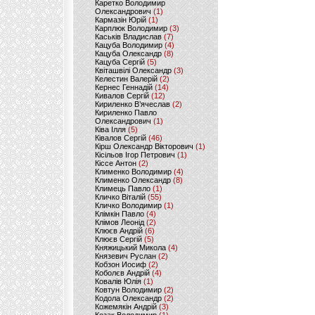
Каретко Володимир
Олександрович
(1)
Кармазін Юрій
(1)
Карплюк Володимир
(3)
Каськів Владислав
(7)
Кацуба Володимир
(4)
Кацуба Олександр
(8)
Кацуба Сергій
(5)
Квіташвілі Олександр
(3)
Келестин Валерій
(2)
Кернес Геннадій
(14)
Кивалов Сергій
(12)
Кириленко В’ячеслав
(2)
Кириленко Павло
Олександрович
(1)
Ківа Ілля
(5)
Ківалов Сергій
(46)
Кірш Олександр Вікторович
(1)
Кісільов Ігор Петрович
(1)
Кіссе Антон
(2)
Клименко Володимир
(4)
Клименко Олександр
(8)
Климець Павло
(1)
Кличко Віталій
(55)
Кличко Володимир
(1)
Клімкін Павло
(4)
Клімов Леонід
(2)
Клюєв Андрій
(6)
Клюєв Сергій
(5)
Княжицький Микола
(4)
Князевич Руслан
(2)
Кобзон Иосиф
(2)
Коболєв Андрій
(4)
Ковалів Юлія
(1)
Ковтун Володимир
(2)
Кодола Олександр
(2)
Кожемякін Андрій
(3)