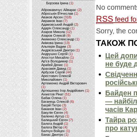
Борзова Ірина
(1)
No comments
Абромавичус Айварас
(2)
Аброськін В’ячеслав
(1)
RSS
Аваков Арсен
(318)
feed fo
Аврамов Іван
(7)
Адамовський Андрій
(2)
Адаріч Олександр
(1)
Sorry, the co
Азаров Микола
(12)
Азаров Олексій
(9)
Акименко Олександр
(1)
ТАКОЖ ПО
Акімова Ірина
(13)
Альперін Вадим
(3)
Андрієвський Дмитро
(1)
Цей допи
Андрушко Сергій
(1)
Апостол Михайло
(1)
Ар'єв Володимир
(1)
не буде 
Арабей Денис
(1)
Арахамія Давид
(1)
Арбузов Сергій
(44)
Свідченн
Арестович Олексій
Миколайович
(1)
російськ
Артеменко Андрій Вікторович
(1)
Артюшенко Ігор Андрійович
(1)
Байден п
Ахметов Рінат
(51)
Бабак Олена
(1)
— найбіл
Баганець Олексій
(6)
Багрій Петро
(3)
часів Ка
Баканов Іван
(2)
Бакулін Євген
(4)
Баленко Артур
(1)
Тайра ро
Балицький Євген
(7)
Балога Андрій
(1)
про кату
Балога Віктор
(4)
Балчун Войцех
(1)
Банас Дмитро
(1)