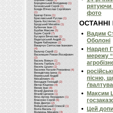
Боровик Саша
(1)
Бородянський Володимир
(1)
рятуючи 
Бочковський Сергій
(1)
Боядін В'ячеслав Сергійович
фото
(1)
Брагар Євген
(1)
Браславський Руслан
(1)
ОСТАННІ
Бриль Костянтин
(1)
Бродський Михайло
(1)
Бубенчик Іван
(2)
Бурбак Максим
(5)
Вадим Ст
Буряк Сергій
(7)
Бусарєв Вячеслав
(1)
Оболоні
Вадатурський Андрій
(1)
Вадим Кайзерман
(2)
Вакарчук Святослав Іванович
Нардеп 
(4)
Вальтер Сергій
(1)
мережу “
Василишин Роман Йосифович
(2)
Василь Вовкун
(1)
агробізн
Василь Горбаль
(17)
Василь Цушко
(1)
російськ
Василюк Наталія Романівна
(4)
Венедіктова Ірина
(5)
Веревський Андрій
пісню, щ
Михайлович
(6)
Виходцев Геннадій
(2)
ґвалтува
Віктор Ющенко
(4)
Вінник Іван
(8)
Віталій Данілов
(1)
Максим 
Віталій Циганок
(1)
Вітко Артем Леонідович
(1)
госзаказ
Власенко Сергій
(6)
Вовк Дмитро
(2)
Войцеховський Олексій
(1)
Цей допи
Волга Василь
(1)
Волинець Михайло
(3)