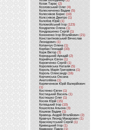
Козак Володимир
(1)
Козак Тарас
(2)
Козловський Олег
(4)
Колесниченко Вадим
(5)
Колесніков Борис
(10)
Колєсніков Дмитро
(1)
Колобов Юрій
(1)
Коломойський Ігор
(123)
Кондратюк Олена
(1)
Кондрашенко Сергій
(1)
Кононенко Ігор Віталійович
(21)
Константіновський Вячеслав
Леонідович
(1)
Копанчук Олена
(1)
Корбан Геннадій
(33)
Корж Віктор
(3)
Корнацький Аркадій
(2)
Корнійчук Євген
(1)
Коровченко Сергій
(1)
Королевська Наталія
(5)
Король Марія Григорівна
(1)
Король Олександр
(16)
Корчинська Оксана
Анатоліївна
(1)
Корявченков Юрій Валерійович
(1)
Костенко Євген
(1)
Костицький Василь
(1)
Костюшко Олег
(1)
Косюк Юрій
(15)
Котвіцький Ігор
(10)
Кошелєва Альона
(3)
Кошмак Вадим
(1)
Кравець Андрій Віталійович
(2)
Кравчук Леонід Макарович
(1)
Краснокутський Сергій
(1)
Кривецький Ігор
(1)
Кривонос Павло
(1)