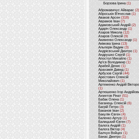
Борзова Ірина
(1)
Абромавичус Айварас
(2
Аброськін В’ячеслав
(1)
Аваков Арсен
(318)
Аврамов Іван
(7)
Адамовський Андрій
(2)
Адаріч Олександр
(1)
Азаров Микола
(12)
Азаров Олексій
(9)
Акименко Олександр
(1)
Акімова Ірина
(13)
Альперін Вадим
(3)
Андрієвський Дмитро
(1)
Андрушко Сергій
(1)
Апостол Михайло
(1)
Ар'єв Володимир
(1)
Арабей Денис
(1)
Арахамія Давид
(1)
Арбузов Сергій
(44)
Арестович Олексій
Миколайович
(1)
Артеменко Андрій Віктор
(1)
Артюшенко Ігор Андрійов
Ахметов Рінат
(51)
Бабак Олена
(1)
Баганець Олексій
(6)
Багрій Петро
(3)
Баканов Іван
(2)
Бакулін Євген
(4)
Баленко Артур
(1)
Балицький Євген
(7)
Балога Андрій
(1)
Балога Віктор
(4)
Балчун Войцех
(1)
Банас Дмитро
(1)