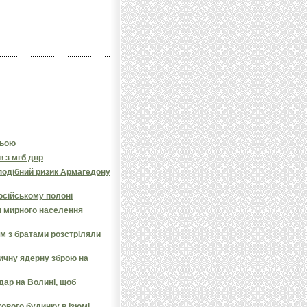
ньою
в з мгб днр
подібний ризик Армагедону
російському полоні
 мирного населення
ом з братами розстріляли
тичну ядерну зброю на
дар на Волині, щоб
ового будинку в Ізюмі