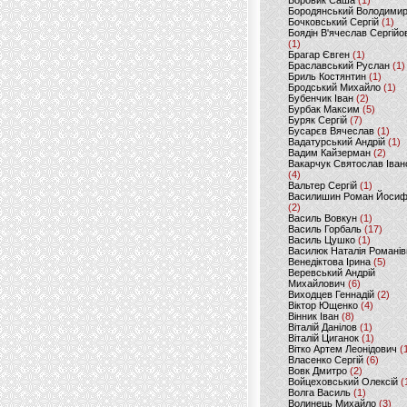
Боровик Саша
(1)
Бородянський Володими
Бочковський Сергій
(1)
Боядін В'ячеслав Сергійо
(1)
Брагар Євген
(1)
Браславський Руслан
(1)
Бриль Костянтин
(1)
Бродський Михайло
(1)
Бубенчик Іван
(2)
Бурбак Максим
(5)
Буряк Сергій
(7)
Бусарєв Вячеслав
(1)
Вадатурський Андрій
(1)
Вадим Кайзерман
(2)
Вакарчук Святослав Іван
(4)
Вальтер Сергій
(1)
Василишин Роман Йоси
(2)
Василь Вовкун
(1)
Василь Горбаль
(17)
Василь Цушко
(1)
Василюк Наталія Романів
Венедіктова Ірина
(5)
Веревський Андрій
Михайлович
(6)
Виходцев Геннадій
(2)
Віктор Ющенко
(4)
Вінник Іван
(8)
Віталій Данілов
(1)
Віталій Циганок
(1)
Вітко Артем Леонідович
(
Власенко Сергій
(6)
Вовк Дмитро
(2)
Войцеховський Олексій
(
Волга Василь
(1)
Волинець Михайло
(3)