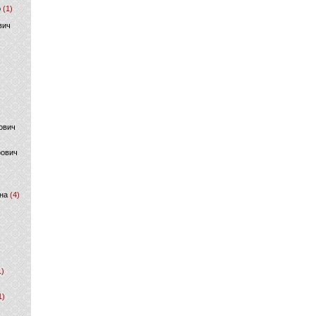
р
(1)
вич
ович
фович
на
(4)
1)
1)