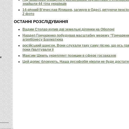
знайшли 44 тіла українців
14-річний В'ячеслав Ялишев, загинув в Одесі, рятуючи пенсіон
2 фото
ОСТАННІ РОЗСЛІДУВАННЯ
Вадим Столар купив дві земельні ділянки на Оболоні
Нардеп Гончаренко побудував масштабну мережу “Гончаренко
агробізнесу Бахматюка
російський шансон. Вони слухали таку саму пісню, що ось гр
поки ґвалтували її
Максим Шкиль укрепляет позиции в сфере госзаказов
и
Цей допис блокують. Наша русофобія ніколи не буде достат