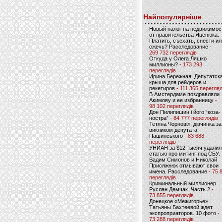
Найпопулярніше
Новый налог на недвижимос
от правительства Яценюка.
Платить, съехать, снести ил
сжечь? Расследование
-
269 732 переглядів
Откуда у Олега Ляшко
миллионы?
- 173 293
переглядів
Ирина Бережная. Депутатск
крыша для рейдеров и
рекетиров
- 111 365 перегляд
В Амстердаме поздравляли
Акимову и ее избранницу
-
98 102 переглядів
Дон Пилипишин і його “коза-
ностра”
- 84 777 переглядів
Тетяна Чорновіл: дівчинка за
викликом депутата
Пашинського
- 83 688
переглядів
УНИАН за $12 тысяч удалил
статью про митинг под СБУ.
Вадим Симонов и Николай
Присяжнюк отмывают свои
имена. Расследование
- 75 
переглядів
Криминальный миллионер
Руслан Демчак. Часть 2
-
73 855 переглядів
Донецкое «Межигорье»
Татьяны Бахтеевой ждет
экспроприаторов. 10 фото
-
73 288 переглядів