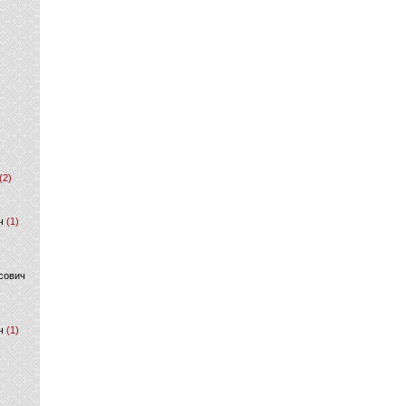
(2)
ч
(1)
сович
ч
(1)