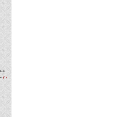
)
ович
ич
(1)