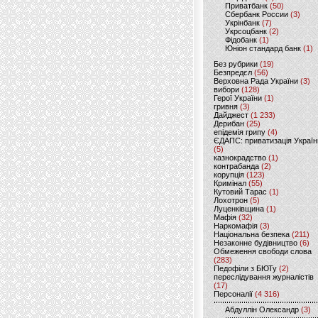
Приватбанк
(50)
Сбербанк России
(3)
Укрінбанк
(7)
Укрсоцбанк
(2)
Фідобанк
(1)
Юніон стандард банк
(1)
Без рубрики
(19)
Безпредєл
(56)
Верховна Рада України
(3)
вибори
(128)
Герої України
(1)
гривня
(3)
Дайджест
(1 233)
Дерибан
(25)
епідемія грипу
(4)
ЄДАПС: приватизація Україн
(5)
казнокрадство
(1)
контрабанда
(2)
корупція
(123)
Кримінал
(55)
Кутовий Тарас
(1)
Лохотрон
(5)
Луценківщина
(1)
Мафія
(32)
Наркомафія
(3)
Національна безпека
(211)
Незаконне будівництво
(6)
Обмеження свободи слова
(283)
Педофіли з БЮТу
(2)
переслідування журналістів
(17)
Персоналії
(4 316)
Абдуллін Олександр
(3)