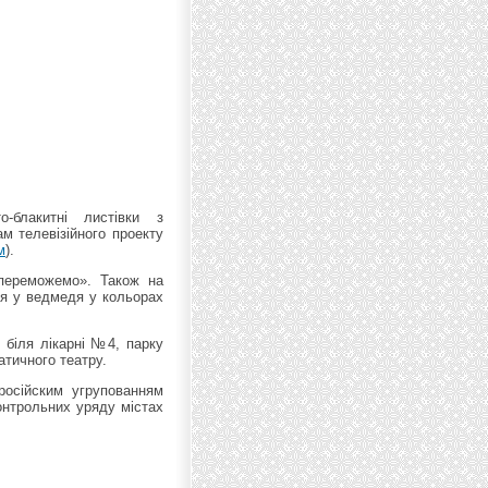
о-блакитні листівки з
м телевізійного проекту
м
).
 переможемо». Також на
ся у ведмедя у кольорах
, біля лікарні №4, парку
атичного театру.
російским угрупованням
онтрольних уряду містах