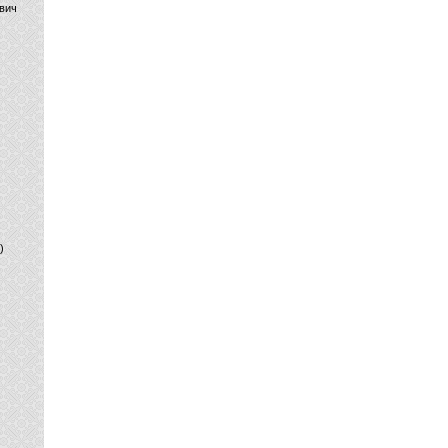
вич
)