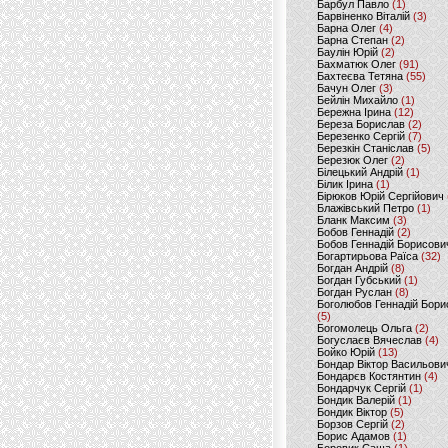
Барбул Павло
(1)
Барвіненко Віталій
(3)
Барна Олег
(4)
Барна Степан
(2)
Баулін Юрій
(2)
Бахматюк Олег
(91)
Бахтеєва Тетяна
(55)
Бачун Олег
(3)
Бейлін Михайло
(1)
Бережна Ірина
(12)
Береза Борислав
(2)
Березенко Сергій
(7)
Березкін Станіслав
(5)
Березюк Олег
(2)
Білецький Андрій
(1)
Білик Ірина
(1)
Бірюков Юрій Сергійович
Блажівський Петро
(1)
Бланк Максим
(3)
Бобов Геннадій
(2)
Бобов Геннадій Борисови
Богартирьова Раїса
(32)
Богдан Андрій
(8)
Богдан Губський
(1)
Богдан Руслан
(8)
Боголюбов Геннадій Бори
(5)
Богомолець Ольга
(2)
Богуслаєв Вячеслав
(4)
Бойко Юрій
(13)
Бондар Віктор Васильови
Бондарєв Костянтин
(4)
Бондарчук Сергій
(1)
Бондик Валерій
(1)
Бондик Віктор
(5)
Борзов Сергiй
(2)
Борис Адамов
(1)