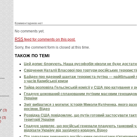
Комментариев нет
No comments yet.
RSS
feed for comments on this post.
Sorry, the comment form is closed at this time.
ТАКОЖ ПО ТЕМІ
Цей допис блокують. Наша русофобія ніколи не буде достат
Свідчення Наталії Власової про тортури російських терористі
Байден про ядерний шантаж терориста путіна — найбільший 
з часів Карибської кризи
Тайра розповіла Гельсінській комісії у США про катування у 
Гладчук шокований спланованим путіним масовим геноцидом
України
Зміг вибратися з могили: історія Миколи Куліченка, якого раз
росіяни. Відео
а"
(3)
Розвідка США повідомляє, що путін готовий застосувати так
т
(3)
території України
)
Гладчук заявляє, що російські генерали планують танковий у
відрізати Україну від західного кордону. Відео
Під завалами знищеного російськими окупантами п’ятиповерх