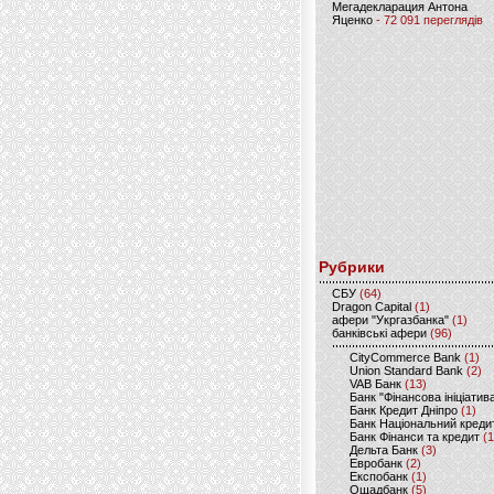
Мегадекларация Антона
Яценко
- 72 091 переглядів
Рубрики
CБУ
(64)
Dragon Capital
(1)
афери "Укргазбанка"
(1)
банківські афери
(96)
CityCommerce Bank
(1)
Union Standard Bank
(2)
VAB Банк
(13)
Банк "Фінансова ініціатив
Банк Кредит Дніпро
(1)
Банк Національний креди
Банк Фінанси та кредит
(1
Дельта Банк
(3)
Евробанк
(2)
Експобанк
(1)
Ощадбанк
(5)