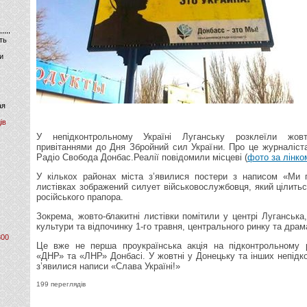
ть
и
ая
ів
У непідконтрольному Україні Луганську розклеїли жовт
привітаннями до Дня Збройний сил України. Про це журналіста
Радіо Свобода Донбас.Реалії повідомили місцеві (
фото за лінко
У кількох районах міста з’явилися постери з написом «Ми
листівках зображений силует військовослужбовця, який цілить
російського прапора.
Зокрема, жовто-блакитні листівки помітили у центрі Луганська
культури та відпочинку 1-го травня, центрального ринку та драм
800
​Це вже не перша проукраїнська акція на підконтрольному 
«ДНР» та «ЛНР» Донбасі. У жовтні у Донецьку та інших непідк
з’явилися написи «Слава Україні!»
199 переглядів