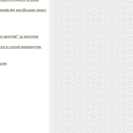
ерів від російських ракет.
 центрів” за рахунок
ала в салоні маршрутки,
ньою