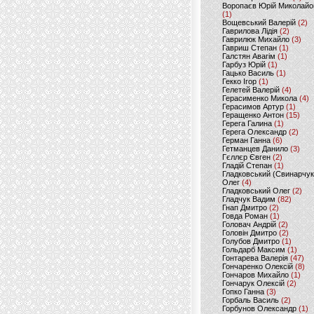
Воропаєв Юрій Миколайо
(1)
Вощевський Валерій
(2)
Гаврилова Лідія
(2)
Гаврилюк Михайло
(3)
Гавриш Степан
(1)
Галстян Авагім
(1)
Гарбуз Юрій
(1)
Гацько Василь
(1)
Гекко Ігор
(1)
Гелетей Валерій
(4)
Герасименко Микола
(4)
Герасимов Артур
(1)
Геращенко Антон
(15)
Герега Галина
(1)
Герега Олександр
(2)
Герман Ганна
(6)
Гетманцев Данило
(3)
Гєллєр Євген
(2)
Гладій Степан
(1)
Гладковський (Свинарчук
Олег
(4)
Гладковський Олег
(2)
Гладчук Вадим
(82)
Гнап Дмитро
(2)
Говда Роман
(1)
Головач Андрій
(2)
Головін Дмитро
(2)
Голубов Дмитро
(1)
Гольдарб Максим
(1)
Гонтарева Валерія
(47)
Гончаренко Олексій
(8)
Гончаров Михайло
(1)
Гончарук Олексій
(2)
Гопко Ганна
(3)
Горбаль Василь
(2)
Горбунов Олександр
(1)