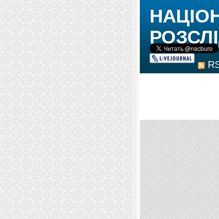
НАЦІО
РОЗСЛІ
R