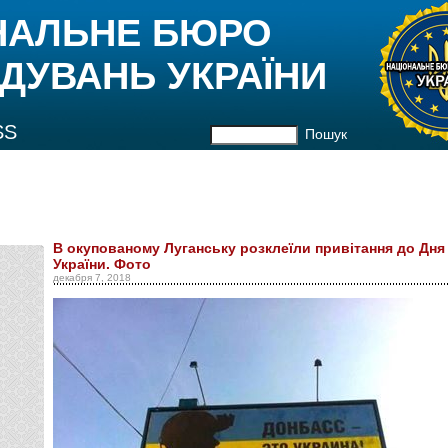
НАЛЬНЕ БЮРО
ДУВАНЬ УКРАЇНИ
SS
Пошук
В окупованому Луганську розклеїли привітання до Дн
України. Фото
декабря 7, 2018