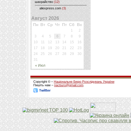
шахрайство
(12)
aliexpress.com
(3)
Август 2026
Пн
Вт
Ср
Чт
Пт
Сб
Вс
1
2
3
4
5
6
7
8
9
10
11
12
13
14
15
16
17
18
19
20
21
22
23
24
25
26
27
28
29
30
31
« Июл
Copyright © –
Національне Бюро Розслідувань України
Пишіть нам –
nacburo@gmail.com
.