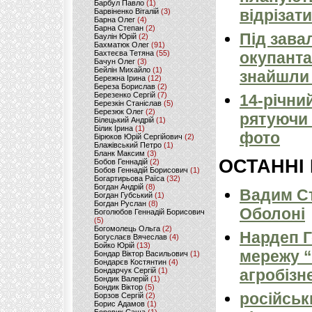
Барбул Павло
(1)
відрізати
Барвіненко Віталій
(3)
Барна Олег
(4)
Барна Степан
(2)
Під зава
Баулін Юрій
(2)
Бахматюк Олег
(91)
Бахтеєва Тетяна
(55)
окупанта
Бачун Олег
(3)
Бейлін Михайло
(1)
знайшли 
Бережна Ірина
(12)
Береза Борислав
(2)
Березенко Сергій
(7)
14-річни
Березкін Станіслав
(5)
Березюк Олег
(2)
рятуючи 
Білецький Андрій
(1)
Білик Ірина
(1)
фото
Бірюков Юрій Сергійович
(2)
Блажівський Петро
(1)
Бланк Максим
(3)
ОСТАННІ
Бобов Геннадій
(2)
Бобов Геннадій Борисович
(1)
Богартирьова Раїса
(32)
Богдан Андрій
(8)
Вадим Ст
Богдан Губський
(1)
Богдан Руслан
(8)
Оболоні
Боголюбов Геннадій Борисович
(5)
Богомолець Ольга
(2)
Нардеп 
Богуслаєв Вячеслав
(4)
Бойко Юрій
(13)
мережу “
Бондар Віктор Васильович
(1)
Бондарєв Костянтин
(4)
Бондарчук Сергій
(1)
агробізн
Бондик Валерій
(1)
Бондик Віктор
(5)
російськ
Борзов Сергiй
(2)
Борис Адамов
(1)