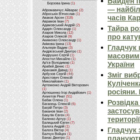
Байден п
Борзова Ірина
(1)
— найбіл
Абромавичус Айварас
(2)
Аброськін В’ячеслав
(1)
часів Ка
Аваков Арсен
(318)
Аврамов Іван
(7)
Адамовський Андрій
(2)
Тайра ро
Адаріч Олександр
(1)
Азаров Микола
(12)
про кату
Азаров Олексій
(9)
Акименко Олександр
(1)
Акімова Ірина
(13)
Гладчук
Альперін Вадим
(3)
Андрієвський Дмитро
(1)
масовим
Андрушко Сергій
(1)
Апостол Михайло
(1)
України
Ар'єв Володимир
(1)
Арабей Денис
(1)
Арахамія Давид
(1)
Зміг виб
Арбузов Сергій
(44)
Арестович Олексій
Миколайович
(1)
Куліченк
Артеменко Андрій Вікторович
(1)
росіяни.
Артюшенко Ігор Андрійович
(1)
Ахметов Рінат
(51)
Бабак Олена
(1)
Розвідка
Баганець Олексій
(6)
Багрій Петро
(3)
застосув
Баканов Іван
(2)
Бакулін Євген
(4)
території
Баленко Артур
(1)
Балицький Євген
(7)
Балога Андрій
(1)
Гладчук 
Балога Віктор
(4)
Балчун Войцех
(1)
планують
Банас Дмитро
(1)