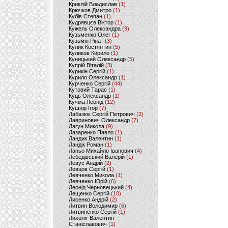
Криклій Владислав
(1)
Крючков Дмитро
(1)
Кубів Степан
(1)
Кудрявцєв Віктор
(1)
Кужель Олександра
(9)
Кузьменко Олег
(1)
Кузьмін Рінат
(3)
Кулик Костянтин
(5)
Куликов Кирило
(1)
Куницький Олександр
(5)
Купрій Віталій
(3)
Курикін Сергій
(1)
Курило Олександр
(1)
Курченко Сергій
(44)
Кутовий Тарас
(1)
Куць Олександр
(1)
Кучма Леонід
(12)
Кушнір Ігор
(7)
Лабазюк Сергій Петрович
(2)
Лавринович Олександр
(7)
Лагун Микола
(9)
Лазаренко Павло
(1)
Ландик Валентин
(1)
Ландік Роман
(1)
Ланьо Михайло Іванович
(4)
Лебедівський Валерій
(1)
Левус Андрій
(2)
Левцов Сергій
(1)
Левченко Микола
(1)
Левченко Юрій
(6)
Леонід Черновецький
(4)
Лещенко Сергій
(10)
Лисенко Андрій
(2)
Литвин Володимир
(6)
Литвиненко Сергій
(1)
Лихоліт Валентин
Станіславович
(1)