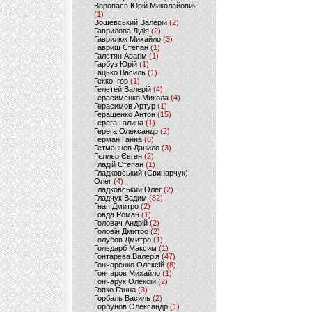
Воропаєв Юрій Миколайович
(1)
Вощевський Валерій
(2)
Гаврилова Лідія
(2)
Гаврилюк Михайло
(3)
Гавриш Степан
(1)
Галстян Авагім
(1)
Гарбуз Юрій
(1)
Гацько Василь
(1)
Гекко Ігор
(1)
Гелетей Валерій
(4)
Герасименко Микола
(4)
Герасимов Артур
(1)
Геращенко Антон
(15)
Герега Галина
(1)
Герега Олександр
(2)
Герман Ганна
(6)
Гетманцев Данило
(3)
Гєллєр Євген
(2)
Гладій Степан
(1)
Гладковський (Свинарчук)
Олег
(4)
Гладковський Олег
(2)
Гладчук Вадим
(82)
Гнап Дмитро
(2)
Говда Роман
(1)
Головач Андрій
(2)
Головін Дмитро
(2)
Голубов Дмитро
(1)
Гольдарб Максим
(1)
Гонтарева Валерія
(47)
Гончаренко Олексій
(8)
Гончаров Михайло
(1)
Гончарук Олексій
(2)
Гопко Ганна
(3)
Горбаль Василь
(2)
Горбунов Олександр
(1)