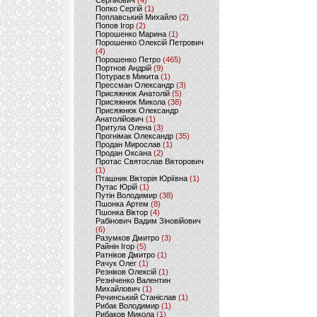
Сергійович
(4)
Попко Сергій
(1)
Поплавський Михайло
(2)
Попов Ігор
(2)
Порошенко Марина
(1)
Порошенко Олексій Петрович
(4)
Порошенко Петро
(465)
Портнов Андрій
(9)
Потураєв Микита
(1)
Прессман Олександр
(3)
Присяжнюк Анатолій
(5)
Присяжнюк Микола
(38)
Присяжнюк Олександр
Анатолійович
(1)
Притула Олена
(3)
Прогнімак Олександр
(35)
Продан Мирослав
(1)
Продан Оксана
(2)
Протас Святослав Вікторович
(1)
Пташник Вікторія Юріївна
(1)
Путас Юрій
(1)
Путін Володимир
(38)
Пшонка Артем
(8)
Пшонка Віктор
(4)
Рабінович Вадим Зіновійович
(6)
Разумков Дмитро
(3)
Райнін Ігор
(5)
Ратніков Дмитро
(1)
Рачук Олег
(1)
Резніков Олексій
(1)
Резніченко Валентин
Михайлович
(1)
Речинський Станіслав
(1)
Рибак Володимир
(1)
Рибаков Микола
(1)