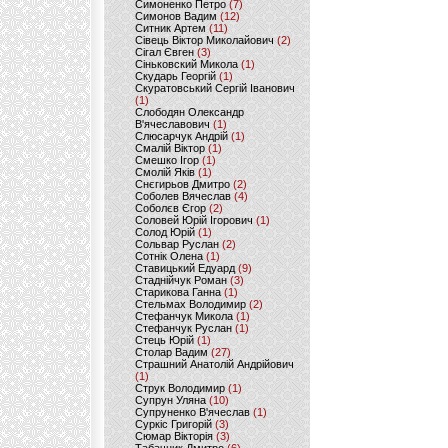
Симоненко Петро
(7)
Симонов Вадим
(12)
Ситник Артем
(11)
Сівець Віктор Миколайович
(2)
Сігал Євген
(3)
Сіньковский Микола
(1)
Скударь Георгій
(1)
Скуратовський Сергій Іванович
(1)
Слободян Олександр
В'ячеславович
(1)
Слюсарчук Андрій
(1)
Смалій Віктор
(1)
Смешко Ігор
(1)
Смолій Яків
(1)
Снєгирьов Дмитро
(2)
Соболев Вячеслав
(4)
Соболєв Єгор
(2)
Соловей Юрій Ігорович
(1)
Солод Юрій
(1)
Сольвар Руслан
(2)
Сотнік Олена
(1)
Ставицький Едуард
(9)
Стаднійчук Роман
(3)
Старикова Ганна
(1)
Стельмах Володимир
(2)
Стефанчук Микола
(1)
Стефанчук Руслан
(1)
Стець Юрій
(1)
Столар Вадим
(27)
Страшний Анатолій Андрійович
(1)
Струк Володимир
(1)
Супрун Уляна
(10)
Супруненко В'ячеслав
(1)
Суркіс Григорій
(3)
Сюмар Вікторія
(3)