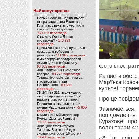
Найпопулярніше
Новый налог на недвижимость
от правительства Яценюка.
Платить, съехать, снести или
сжечь? Расследование
-
269 732 переглядів
Откуда у Олега Ляшко
миллионы?
- 173 293
переглядів
Ирина Бережная. Депутатская
крыша для рейдеров и
рекетиров
- 111 365 переглядів
В Амстердаме поздравляли
Акимову и ее избранницу
-
фото ілюстрат
98 102 переглядів
Дон Пилипишин і його “коза-
ностра”
- 84 777 переглядів
Рашисти обстрі
Тетяна Чорновіл: дівчинка за
Мар’їнка-Крас
викликом депутата
Пашинського
- 83 688
кульові поране
переглядів
УНИАН за $12 тысяч удалил
статью про митинг под СБУ.
Про це повідо
Вадим Симонов и Николай
Присяжнюк отмывают свои
имена. Расследование
- 75 800
Зазначається
переглядів
повідомлення 
Криминальный миллионер
Руслан Демчак. Часть 2
-
Курахове про
73 855 переглядів
Донецкое «Межигорье»
волонтерам 42 
Татьяны Бахтеевой ждет
экспроприаторов. 10 фото
-
«З їх слів 
73 288 переглядів