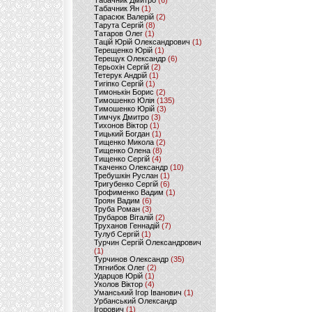
Табачник Дмитро
(6)
Табачник Ян
(1)
Тарасюк Валерій
(2)
Тарута Сергій
(8)
Татаров Олег
(1)
Тацій Юрій Олександрович
(1)
Терещенко Юрій
(1)
Терещук Олександр
(6)
Терьохін Сергій
(2)
Тетерук Андрій
(1)
Тигіпко Сергій
(1)
Тимонькін Борис
(2)
Тимошенко Юлія
(135)
Тимошенко Юрій
(3)
Тимчук Дмитро
(3)
Тихонов Віктор
(1)
Тицький Богдан
(1)
Тищенко Микола
(2)
Тищенко Олена
(8)
Тищенко Сергій
(4)
Ткаченко Олександр
(10)
Требушкін Руслан
(1)
Тригубенко Сергій
(6)
Трофименко Вадим
(1)
Троян Вадим
(6)
Труба Роман
(3)
Трубаров Віталій
(2)
Труханов Геннадій
(7)
Тулуб Сергій
(1)
Турчин Сергій Олександрович
(1)
Турчинов Олександр
(35)
Тягнибок Олег
(2)
Ударцов Юрій
(1)
Уколов Віктор
(4)
Уманський Ігор Іванович
(1)
Урбанський Олександр
Ігорович
(1)