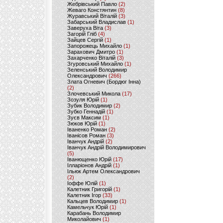
Жебрівський Павло
(2)
Жеваго Констянтин
(8)
Журавський Віталій
(3)
Забарський Владислав
(1)
Заверуха Віта
(3)
Загорій Гліб
(4)
Зайцев Сергій
(1)
Запорожець Михайло
(1)
Зарахович Дмитро
(1)
Захарченко Віталій
(3)
Згуровський Михайло
(1)
Зеленський Володимир
Олександрович
(266)
Злата Огневич (Бордюг Інна)
(2)
Злочевський Микола
(17)
Зозуля Юрій
(1)
Зубик Володимир
(2)
Зубко Геннадій
(1)
Зуєв Максим
(1)
Зюков Юрій
(1)
Іваненко Роман
(2)
Іванісов Роман
(3)
Іванчук Андрій
(2)
Іванчук Андрій Володимирович
(5)
Іванющенко Юрій
(17)
Ілларіонов Андрій
(1)
Ільюк Артем Олександрович
(2)
Іоффе Юлій
(1)
Калетник Григорій
(1)
Калетник Ігор
(33)
Кальцев Володимир
(1)
Камельчук Юрій
(1)
Карабань Володимир
Миколайович
(1)