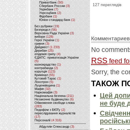
Приватбанк
(50)
127 переглядів
Сбербанк России
(3)
Укрінбанк
(7)
Укрсоцбанк
(2)
Фідобанк
(1)
Юніон стандард банк
(1)
Без рубрики
(19)
Безпредєл
(56)
Верховна Рада України
(3)
вибори
(128)
Комментариев
Герої України
(1)
гривня
(3)
Дайджест
(1 233)
No comments
Дерибан
(25)
епідемія грипу
(4)
ЄДАПС: приватизація України
RSS
feed fo
(5)
казнокрадство
(1)
контрабанда
(2)
Sorry, the co
корупція
(123)
Кримінал
(55)
Кутовий Тарас
(1)
ТАКОЖ ПО
Лохотрон
(5)
Луценківщина
(1)
Мафія
(32)
Наркомафія
(3)
Цей допи
Національна безпека
(211)
Незаконне будівництво
(6)
не буде 
Обмеження свободи слова
(283)
Педофіли з БЮТу
(2)
Свідченн
переслідування журналістів
(17)
російськ
Персоналії
(4 316)
Абдуллін Олександр
(3)