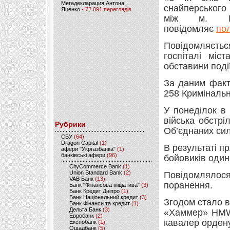
Мегадекларация Антона
снайперського 
Яценко
- 72 091 переглядів
між м. Ма
повідомляє
пол
Повідомляється
госпіталі міс
обставини події
За даним факт
258 Кримінальн
У понеділок в
війська обстрі
Рубрики
Об’єднаних сил
CБУ
(64)
Dragon Capital
(1)
В результаті п
афери "Укргазбанка"
(1)
банківські афери
(96)
бойовиків один
CityCommerce Bank
(1)
Union Standard Bank
(2)
Повідомлялося
VAB Банк
(13)
поранення.
Банк "Фінансова ініціатива"
(3)
Банк Кредит Дніпро
(1)
Банк Національний кредит
(3)
Згодом стало в
Банк Фінанси та кредит
(1)
Дельта Банк
(3)
«Хаммер» HMWV
Евробанк
(2)
кавалер ордену
Експобанк
(1)
Ощадбанк
(5)