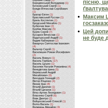
Боровик Саша
(1)
пісню, щ
Бородянський Володимир
(1)
Бочковський Сергій
(1)
ґвалтува
Боядін В'ячеслав Сергійович
(1)
Брагар Євген
(1)
Максим 
Браславський Руслан
(1)
Бриль Костянтин
(1)
госзаказ
Бродський Михайло
(1)
Бубенчик Іван
(2)
Бурбак Максим
(5)
Цей допи
Буряк Сергій
(7)
Бусарєв Вячеслав
(1)
не буде 
Вадатурський Андрій
(1)
Вадим Кайзерман
(2)
Вакарчук Святослав Іванович
(4)
Вальтер Сергій
(1)
Василишин Роман Йосифович
(2)
Василь Вовкун
(1)
Василь Горбаль
(17)
Василь Цушко
(1)
Василюк Наталія Романівна
(4)
Венедіктова Ірина
(5)
Веревський Андрій
Михайлович
(6)
Виходцев Геннадій
(2)
Віктор Ющенко
(4)
Вінник Іван
(8)
Віталій Данілов
(1)
Віталій Циганок
(1)
Вітко Артем Леонідович
(1)
Власенко Сергій
(6)
Вовк Дмитро
(2)
Войцеховський Олексій
(1)
Волга Василь
(1)
Волинець Михайло
(3)