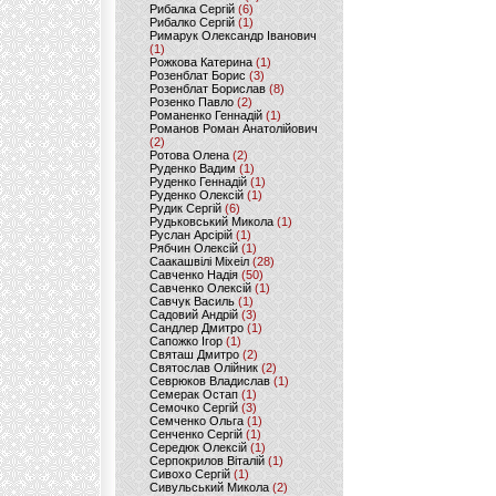
Рибалка Сергій
(6)
Рибалко Сергій
(1)
Римарук Олександр Іванович
(1)
Рожкова Катерина
(1)
Розенблат Борис
(3)
Розенблат Борислав
(8)
Розенко Павло
(2)
Романенко Геннадій
(1)
Романов Роман Анатолійович
(2)
Ротова Олена
(2)
Руденко Вадим
(1)
Руденко Геннадій
(1)
Руденко Олексій
(1)
Рудик Сергій
(6)
Рудьковський Микола
(1)
Руслан Арсірій
(1)
Рябчин Олексій
(1)
Саакашвілі Міхеіл
(28)
Савченко Надія
(50)
Савченко Олексій
(1)
Савчук Василь
(1)
Садовий Андрій
(3)
Сандлер Дмитро
(1)
Сапожко Ігор
(1)
Святаш Дмитро
(2)
Святослав Олійник
(2)
Севрюков Владислав
(1)
Семерак Остап
(1)
Семочко Сергій
(3)
Семченко Ольга
(1)
Сенченко Сергій
(1)
Середюк Олексій
(1)
Серпокрилов Віталій
(1)
Сивохо Сергій
(1)
Сивульський Микола
(2)