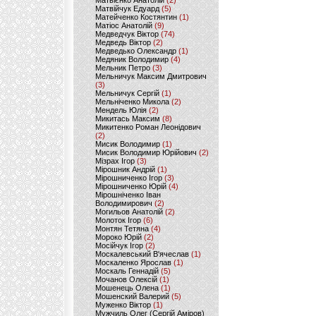
Матвієнко Анатолій
(2)
Матвійчук Едуард
(5)
Матейченко Костянтин
(1)
Матіос Анатолій
(9)
Медведчук Віктор
(74)
Медведь Віктор
(2)
Медведько Олександр
(1)
Медяник Володимир
(4)
Мельник Петро
(3)
Мельничук Максим Дмитрович
(3)
Мельничук Сергій
(1)
Мельніченко Микола
(2)
Мендель Юлія
(2)
Микитась Максим
(8)
Микитенко Роман Леонідович
(2)
Мисик Володимир
(1)
Мисик Володимир Юрійович
(2)
Мізрах Ігор
(3)
Мірошник Андрій
(1)
Мірошниченко Ігор
(3)
Мірошниченко Юрій
(4)
Мірошніченко Іван
Володимирович
(2)
Могильов Анатолій
(2)
Молоток Ігор
(6)
Монтян Тетяна
(4)
Мороко Юрій
(2)
Мосійчук Ігор
(2)
Москалевський В'ячеслав
(1)
Москаленко Ярослав
(1)
Москаль Геннадій
(5)
Мочанов Олексій
(1)
Мошенець Олена
(1)
Мошенский Валерий
(5)
Муженко Віктор
(1)
Мужчиль Олег (Сергій Аміров)