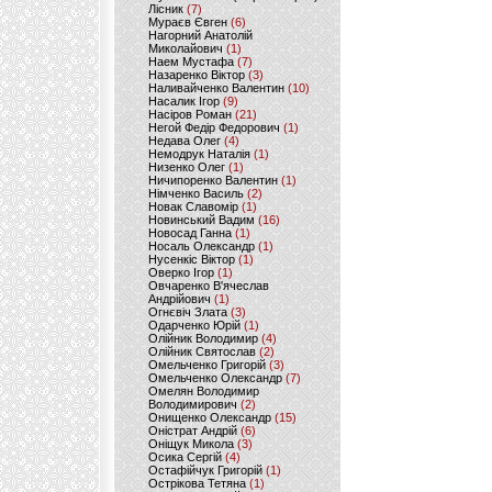
Лісник
(7)
Мураєв Євген
(6)
Нагорний Анатолій
Миколайович
(1)
Наем Мустафа
(7)
Назаренко Віктор
(3)
Наливайченко Валентин
(10)
Насалик Ігор
(9)
Насіров Роман
(21)
Негой Федір Федорович
(1)
Недава Олег
(4)
Немодрук Наталія
(1)
Низенко Олег
(1)
Ничипоренко Валентин
(1)
Німченко Василь
(2)
Новак Славомір
(1)
Новинський Вадим
(16)
Новосад Ганна
(1)
Носаль Олександр
(1)
Нусенкіс Віктор
(1)
Оверко Ігор
(1)
Овчаренко В'ячеслав
Андрійович
(1)
Огнєвіч Злата
(3)
Одарченко Юрій
(1)
Олійник Володимир
(4)
Олійник Святослав
(2)
Омельченко Григорій
(3)
Омельченко Олександр
(7)
Омелян Володимир
Володимирович
(2)
Онищенко Олександр
(15)
Оністрат Андрій
(6)
Оніщук Микола
(3)
Осика Сергій
(4)
Остафійчук Григорій
(1)
Острікова Тетяна
(1)