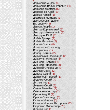
(1)
Денисенко Андрій
(6)
Денисенко Вадим Ігорович
(4)
Денісова Людміла
(6)
Дерев'янко Юрій
(10)
Деркач Андрій
(1)
Джемілєв Мустафа
(1)
Дзензерський Денис
Вікторович
(3)
Дзинзя Андрій
(1)
Дмитро Корчинський
(1)
Дмитрук Микола Ілліч
(1)
Дмитрунь Юрій
(1)
Добкін Дмитро
(1)
Добкін Михайло
(2)
Довгий Олесь
(6)
Долженков Олександр
Валерійович
(1)
Донець Тетяна
(2)
Дубинський Олександр
(2)
Дубілет Олександр
(1)
Дубневич Богдан
(4)
Дубневич Ярослав
(8)
Дубовой Олександр
(9)
Думчев Сергій
(2)
Дунаєв Сергій
(3)
Дурдинець Тиберій
(1)
Дядечко Сергій
(4)
Дятлов Ігор
(1)
Дяченко Сергій
(3)
Єжель Михайло
(1)
Ємельянов Артур
(2)
Єрмак Андрій
(2)
Єршов Олександр
(3)
Єфімов Максим
(3)
Єфімов Максим Вікторович
(2)
Єфремов Олександр
(20)
Жданов Ігор
(1)