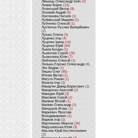
Лівшиць Олександр Ілліч
(2)
Ложкін Борис
(13)
Лозінський Віктор
(9)
Лозовий Андрій
(6)
Локтіонова Наталя
(1)
Лубківський Маркіян
(1)
Лубченко Олексій
(1)
Лук'янчук Руслан Валерійович
(2)
Лукаш Олена
(3)
Луценко Ігор
(4)
Луценко Ірина
(14)
Луценко Юрій
(94)
Львов Богдан
(1)
Льовочкін Сергій
(29)
Льовочкіна Юлія
(7)
Любченко Олексій
(1)
Лялька (Горган) Олександр
(4)
Лях Вадим
(1)
Ляшко Олег
(85)
М'ялик Віктор
(1)
Магута Роман
(1)
Мазепа Ігор
(2)
Макар'ян Давид Борисович
(1)
Макаренко Анатолій
(2)
Македон Юрій
(3)
Максімов Сергій
(1)
Маліков Віталій
(1)
Малінін Олександр
(1)
Манцуров Игорь
(1)
Маркевич Ярослав
Володимирович
(1)
Марков Ігор
(2)
Мартиненко Микола
(26)
Марушевська Юлія
(3)
Маслов Юрій Костянтинович
(2)