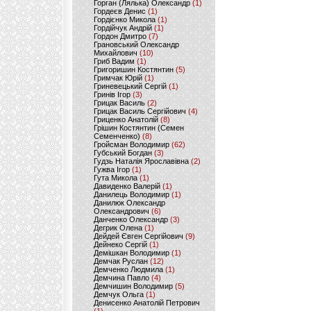
Горган (Лялька) Олександр
(1)
Гордеєв Денис
(1)
Гордієнко Микола
(1)
Гордійчук Андрій
(1)
Гордон Дмитро
(7)
Грановський Олександр
Михайлович
(10)
Гриб Вадим
(1)
Григоришин Костянтин
(5)
Гримчак Юрій
(1)
Гриневецький Сергій
(1)
Гринів Ігор
(3)
Грицак Василь
(2)
Грицак Василь Сергійович
(4)
Гриценко Анатолій
(8)
Грішин Костянтин (Семен
Семенченко)
(8)
Гройсман Володимир
(62)
Губський Богдан
(3)
Гудзь Наталія Ярославівна
(2)
Гужва Ігор
(1)
Гута Микола
(1)
Давиденко Валерій
(1)
Данилець Володимир
(1)
Данилюк Олександр
Олександрович
(6)
Данченко Олександр
(3)
Дегрик Олена
(1)
Дейдей Євген Сергійович
(9)
Дейнеко Сергій
(1)
Демішкан Володимир
(1)
Демчак Руслан
(12)
Демченко Людмила
(1)
Демчина Павло
(4)
Демчишин Володимир
(5)
Демчук Ольга
(1)
Денисенко Анатолій Петрович