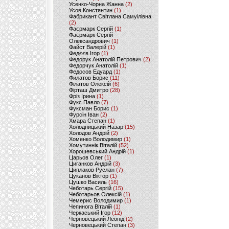
Усенко-Чорна Жанна
(2)
Усов Констянтин
(1)
Фабрикант Світлана Самуілівна
(2)
Фаєрмарк Сергій
(1)
Фаєрмарк Сергій
Олександрович
(1)
Файст Валерій
(1)
Федєєв Ігор
(1)
Федорук Анатолій Петрович
(2)
Федорчук Анатолій
(1)
Федосов Едуард
(1)
Филатов Борис
(11)
Філатов Олексій
(6)
Фірташ Дмитро
(28)
Фріз Ірина
(1)
Фукс Павло
(7)
Фуксман Борис
(1)
Фурсін Іван
(2)
Хмара Степан
(1)
Холодницький Назар
(15)
Холодов Андрій
(2)
Хоменко Володимир
(1)
Хомутиннік Віталій
(52)
Хорошевський Андрій
(1)
Царьов Олег
(1)
Циганков Андрій
(3)
Циплаков Руслан
(7)
Цуканов Віктор
(1)
Цушко Василь
(16)
Чеботарь Сергій
(15)
Чеботарьов Олексій
(1)
Чемерис Володимир
(1)
Чепинога Віталій
(1)
Черкаський Ігор
(12)
Черновецький Леонід
(2)
Черновецький Степан
(3)