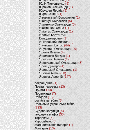
Юлдашев Сергій
(1)
Юлія Тимошенко
(8)
Юраков Олександр
(1)
Юрушев Леонід
(3)
Юфа Семен
(1)
Яворівський Володимир
(1)
Якибчук Мирослав
(5)
Якименко Олександр
(3)
Якименко Олена
(1)
Якімчук Олександр
(1)
Яловий Костянтин
Володимирович
(1)
Янковський Микола
(2)
Янукович Віктор
(64)
Янукович Олександр
(20)
Ярема Віталій
(4)
Яременко Богдан
(1)
Яресько Наталія
(1)
Ярославський Олександр
(3)
Ярош Дмитро
(4)
Ясинський Олександр
(1)
Яценко Антон
(58)
Яценюк Арсеній
(147)
покращення
(1)
Права человека
(13)
Приват
(13)
Провокація
(7)
Рейдери
(15)
російська гебня
(8)
Російсько-українська війна
(793)
Судова корупція
(4)
тендерна мафія
(36)
Тероризм
(4)
Укрсоцбанк
(3)
фальсифікація виборів
(1)
Фокстрот
(13)