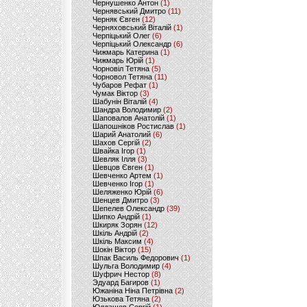
Чернушенко Антон
(1)
Чернявський Дмитро
(11)
Черняк Євген
(12)
Черняховський Віталій
(1)
Черпіцький Олег
(6)
Черпіцький Олександр
(6)
Чижмарь Катерина
(1)
Чижмарь Юрій
(1)
Чорновіл Тетяна
(5)
Чорновол Тетяна
(11)
Чубаров Рефат
(1)
Чумак Віктор
(3)
Шабунін Віталій
(4)
Шандра Володимир
(2)
Шаповалов Анатолій
(1)
Шапошніков Ростислав
(1)
Шарий Анатолий
(6)
Шахов Сергій
(2)
Швайка Ігор
(1)
Шевляк Ілля
(3)
Шевцов Євген
(1)
Шевченко Артем
(1)
Шевченко Ігор
(1)
Шеляженко Юрій
(6)
Шенцев Дмитро
(3)
Шепелев Олександр
(39)
Шипко Андрій
(1)
Шкиряк Зорян
(12)
Шкіль Андрій
(2)
Шкіль Максим
(4)
Шокін Віктор
(15)
Шпак Василь Федорович
(1)
Шульга Володимир
(4)
Шуфрич Нестор
(8)
Эдуард Багиров
(1)
Южаніна Ніна Петрівна
(2)
Юзькова Тетяна
(2)