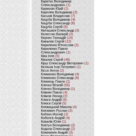
Каретко Володимир
Олександрович
(1)
Кармазін Юрій
(1)
Карплюк Володимир
(3)
Каськів Владислав
(7)
Кацуба Володимир
(4)
Кацуба Олександр
(8)
Кацуба Сергій
(5)
Квіташвілі Олександр
(3)
Келестин Валерій
(2)
Кернес Геннадій
(14)
Кивалов Сергій
(12)
Кириленко В’ячеслав
(2)
Кириленко Павло
Олександрович
(1)
Ківа Ілля
(5)
Ківалов Сергій
(46)
Кірш Олександр Вікторович
(1)
Кісільов Ігор Петрович
(1)
Кіссе Антон
(2)
Клименко Володимир
(4)
Клименко Олександр
(8)
Климець Павло
(1)
Кличко Віталій
(55)
Кличко Володимир
(1)
Клімкін Павло
(4)
Клімов Леонід
(2)
Клюєв Андрій
(6)
Клюєв Сергій
(5)
Княжицький Микола
(4)
Князевич Руслан
(2)
Кобзон Иосиф
(2)
Коболєв Андрій
(4)
Ковалів Юлія
(1)
Ковтун Володимир
(2)
Кодола Олександр
(2)
Кожемякін Андрій
(3)