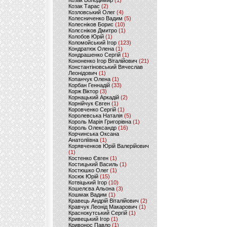
Козак Володимир
(1)
Козак Тарас
(2)
Козловський Олег
(4)
Колесниченко Вадим
(5)
Колесніков Борис
(10)
Колєсніков Дмитро
(1)
Колобов Юрій
(1)
Коломойський Ігор
(123)
Кондратюк Олена
(1)
Кондрашенко Сергій
(1)
Кононенко Ігор Віталійович
(21)
Константіновський Вячеслав
Леонідович
(1)
Копанчук Олена
(1)
Корбан Геннадій
(33)
Корж Віктор
(3)
Корнацький Аркадій
(2)
Корнійчук Євген
(1)
Коровченко Сергій
(1)
Королевська Наталія
(5)
Король Марія Григорівна
(1)
Король Олександр
(16)
Корчинська Оксана
Анатоліївна
(1)
Корявченков Юрій Валерійович
(1)
Костенко Євген
(1)
Костицький Василь
(1)
Костюшко Олег
(1)
Косюк Юрій
(15)
Котвіцький Ігор
(10)
Кошелєва Альона
(3)
Кошмак Вадим
(1)
Кравець Андрій Віталійович
(2)
Кравчук Леонід Макарович
(1)
Краснокутський Сергій
(1)
Кривецький Ігор
(1)
Кривонос Павло
(1)