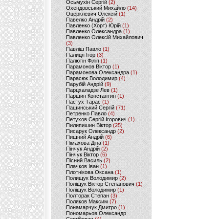
Осьмухін Сергій
(2)
Охендовський Михайло
(14)
Оцерклевич Олексій
(1)
Павелко Андрій
(2)
Павленко (Хорт) Юрій
(1)
Павленко Олександра
(1)
Павленко Олексій Михайлович
(3)
Павліш Павло
(1)
Палиця Ігор
(3)
Палютін Філіп
(1)
Парамонов Віктор
(1)
Парамонова Олександра
(1)
Парасюк Володимир
(4)
Парубій Андрій
(9)
Парцхаладзе Лев
(1)
Паршин Константин
(1)
Пастух Тарас
(1)
Пашинський Сергій
(71)
Петренко Павло
(4)
Петухов Сергій Ігорович
(1)
Пилипишин Віктор
(25)
Писарук Олександр
(2)
Пишний Андрій
(6)
Пімахова Діна
(1)
Пінчук Андрій
(2)
Пінчук Віктор
(6)
Пісний Василь
(2)
Плачков Іван
(1)
Плотнікова Оксана
(1)
Полищук Володимир
(2)
Поліщук Віктор Степанович
(1)
Поліщук Володимир
(1)
Полторак Степан
(3)
Поляков Максим
(7)
Понамарчук Дмитро
(1)
Пономарьов Олександр