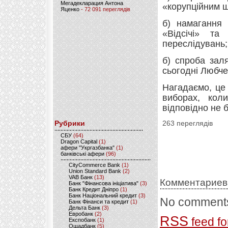
Мегадекларация Антона
«корупційним 
Яценко
- 72 091 переглядів
б) намагання 
«Відсічі» т
переслідувань;
б) спроба зал
сьогодні Любче
Нагадаємо, це
виборах, кол
відповідно не 
Рубрики
263 переглядів
CБУ
(64)
Dragon Capital
(1)
афери "Укргазбанка"
(1)
банківські афери
(96)
CityCommerce Bank
(1)
Union Standard Bank
(2)
VAB Банк
(13)
Комментариев
Банк "Фінансова ініціатива"
(3)
Банк Кредит Дніпро
(1)
Банк Національний кредит
(3)
No comments
Банк Фінанси та кредит
(1)
Дельта Банк
(3)
Евробанк
(2)
RSS
feed fo
Експобанк
(1)
Ощадбанк
(5)