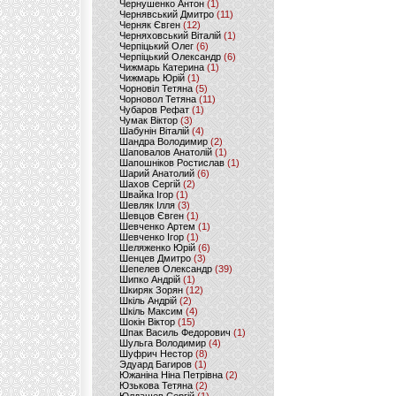
Чернушенко Антон
(1)
Чернявський Дмитро
(11)
Черняк Євген
(12)
Черняховський Віталій
(1)
Черпіцький Олег
(6)
Черпіцький Олександр
(6)
Чижмарь Катерина
(1)
Чижмарь Юрій
(1)
Чорновіл Тетяна
(5)
Чорновол Тетяна
(11)
Чубаров Рефат
(1)
Чумак Віктор
(3)
Шабунін Віталій
(4)
Шандра Володимир
(2)
Шаповалов Анатолій
(1)
Шапошніков Ростислав
(1)
Шарий Анатолий
(6)
Шахов Сергій
(2)
Швайка Ігор
(1)
Шевляк Ілля
(3)
Шевцов Євген
(1)
Шевченко Артем
(1)
Шевченко Ігор
(1)
Шеляженко Юрій
(6)
Шенцев Дмитро
(3)
Шепелев Олександр
(39)
Шипко Андрій
(1)
Шкиряк Зорян
(12)
Шкіль Андрій
(2)
Шкіль Максим
(4)
Шокін Віктор
(15)
Шпак Василь Федорович
(1)
Шульга Володимир
(4)
Шуфрич Нестор
(8)
Эдуард Багиров
(1)
Южаніна Ніна Петрівна
(2)
Юзькова Тетяна
(2)