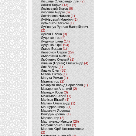
Лівшиць Олександр Ілліч
(2)
Ложкін Борис
(13)
Лозінський Віктор
(9)
Лозовий Андрій
(6)
Локтіонова Наталя
(1)
Лубківський Маркіян
(1)
Лубченко Олексій
(1)
Лук'янчук Руслан Валерійович
(2)
Лукаш Олена
(3)
Луценко Ігор
(4)
Луценко Ірина
(14)
Луценко Юрій
(94)
Львов Богдан
(1)
Льовочкін Сергій
(29)
Льовочкіна Юлія
(7)
Любченко Олексій
(1)
Лялька (Горган) Олександр
(4)
Лях Вадим
(1)
Ляшко Олег
(85)
М'ялик Віктор
(1)
Магута Роман
(1)
Мазепа Ігор
(2)
Макар'ян Давид Борисович
(1)
Макаренко Анатолій
(2)
Македон Юрій
(3)
Максімов Сергій
(1)
Маліков Віталій
(1)
Малінін Олександр
(1)
Манцуров Игорь
(1)
Маркевич Ярослав
Володимирович
(1)
Марков Ігор
(2)
Мартиненко Микола
(26)
Марушевська Юлія
(3)
Маслов Юрій Костянтинович
(2)