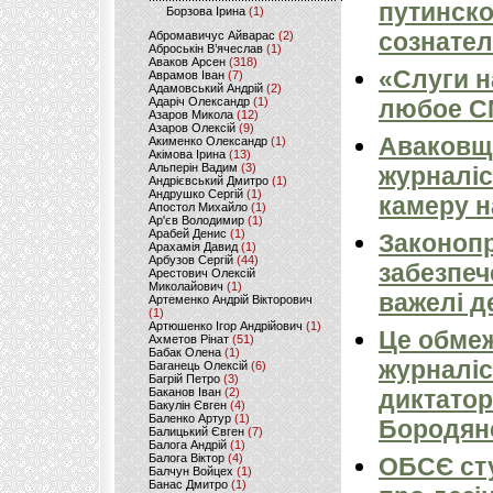
путинско
Борзова Ірина
(1)
сознател
Абромавичус Айварас
(2)
Аброськін В’ячеслав
(1)
Аваков Арсен
(318)
«Слуги н
Аврамов Іван
(7)
Адамовський Андрій
(2)
Адаріч Олександр
(1)
любое 
Азаров Микола
(12)
Азаров Олексій
(9)
Аваковщи
Акименко Олександр
(1)
Акімова Ірина
(13)
Альперін Вадим
(3)
журналіс
Андрієвський Дмитро
(1)
Андрушко Сергій
(1)
камеру н
Апостол Михайло
(1)
Ар'єв Володимир
(1)
Арабей Денис
(1)
Законопр
Арахамія Давид
(1)
Арбузов Сергій
(44)
забезпеч
Арестович Олексій
Миколайович
(1)
важелі д
Артеменко Андрій Вікторович
(1)
Артюшенко Ігор Андрійович
(1)
Це обмеж
Ахметов Рінат
(51)
Бабак Олена
(1)
журналіс
Баганець Олексій
(6)
Багрій Петро
(3)
Баканов Іван
(2)
диктатор
Бакулін Євген
(4)
Баленко Артур
(1)
Бородян
Балицький Євген
(7)
Балога Андрій
(1)
Балога Віктор
(4)
ОБСЄ сту
Балчун Войцех
(1)
Банас Дмитро
(1)