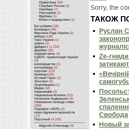
Приватбанк
(50)
Sorry, the co
Сбербанк России
(3)
Укрінбанк
(7)
Укрсоцбанк
(2)
Фідобанк
(1)
ТАКОЖ ПО
Юніон стандард банк
(1)
Без рубрики
(19)
Руслан С
Безпредєл
(56)
Верховна Рада України
(3)
вибори
(128)
законопр
Герої України
(1)
гривня
(3)
журналіс
Дайджест
(1 233)
Дерибан
(25)
епідемія грипу
(4)
Ze-гниди
ЄДАПС: приватизація України
(5)
затикают
казнокрадство
(1)
контрабанда
(2)
корупція
(123)
«Вечірні
Кримінал
(55)
Кутовий Тарас
(1)
самогубц
Лохотрон
(5)
Луценківщина
(1)
Мафія
(32)
Посольс
Наркомафія
(3)
Національна безпека
(211)
Зеленськ
Незаконне будівництво
(6)
Обмеження свободи слова
спалення
(283)
Педофіли з БЮТу
(2)
переслідування журналістів
Свобода
(17)
Персоналії
(4 316)
Новый за
Абдуллін Олександр
(3)