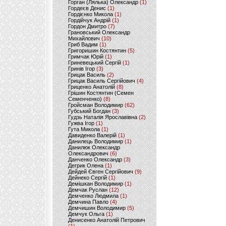
Горган (Лялька) Олександр
(1)
Гордеєв Денис
(1)
Гордієнко Микола
(1)
Гордійчук Андрій
(1)
Гордон Дмитро
(7)
Грановський Олександр
Михайлович
(10)
Гриб Вадим
(1)
Григоришин Костянтин
(5)
Гримчак Юрій
(1)
Гриневецький Сергій
(1)
Гринів Ігор
(3)
Грицак Василь
(2)
Грицак Василь Сергійович
(4)
Гриценко Анатолій
(8)
Грішин Костянтин (Семен
Семенченко)
(8)
Гройсман Володимир
(62)
Губський Богдан
(3)
Гудзь Наталія Ярославівна
(2)
Гужва Ігор
(1)
Гута Микола
(1)
Давиденко Валерій
(1)
Данилець Володимир
(1)
Данилюк Олександр
Олександрович
(6)
Данченко Олександр
(3)
Дегрик Олена
(1)
Дейдей Євген Сергійович
(9)
Дейнеко Сергій
(1)
Демішкан Володимир
(1)
Демчак Руслан
(12)
Демченко Людмила
(1)
Демчина Павло
(4)
Демчишин Володимир
(5)
Демчук Ольга
(1)
Денисенко Анатолій Петрович