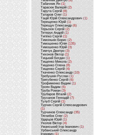
Табачник Дмитро
(6)
Табачник Ян
(1)
Тарасюк Валерій
(2)
Тарута Сергій
(8)
Татаров Олег
(1)
Тацій Юрій Олександрович
(1)
Терещенко Юрій
(1)
Терещук Олександр
(6)
Терьохін Сергій
(2)
Тетерук Андрій
(1)
Тигіпко Сергій
(1)
Тимонькін Борис
(2)
Тимошенко Юлія
(135)
Тимошенко Юрій
(3)
Тимчук Дмитро
(3)
Тихонов Віктор
(1)
Тицький Богдан
(1)
Тищенко Микола
(2)
Тищенко Олена
(8)
Тищенко Сергій
(4)
Ткаченко Олександр
(10)
Требушкін Руслан
(1)
Тригубенко Сергій
(6)
Трофименко Вадим
(1)
Троян Вадим
(6)
Труба Роман
(3)
Трубаров Віталій
(2)
Труханов Геннадій
(7)
Тулуб Сергій
(1)
Турчин Сергій Олександрович
(1)
Турчинов Олександр
(35)
Тягнибок Олег
(2)
Ударцов Юрій
(1)
Уколов Віктор
(4)
Уманський Ігор Іванович
(1)
Урбанський Олександр
Ігорович
(1)