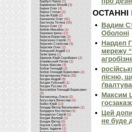
про дез
Барбул Павло
(1)
Барвіненко Віталій
(3)
Барна Олег
(4)
ОСТАННІ
Барна Степан
(2)
Баулін Юрій
(2)
Бахматюк Олег
(91)
Бахтеєва Тетяна
(55)
Вадим Ст
Бачун Олег
(3)
Бейлін Михайло
(1)
Оболоні
Бережна Ірина
(12)
Береза Борислав
(2)
Березенко Сергій
(7)
Нардеп 
Березкін Станіслав
(5)
Березюк Олег
(2)
мережу “
Білецький Андрій
(1)
Білик Ірина
(1)
агробізн
Бірюков Юрій Сергійович
(2)
Блажівський Петро
(1)
Бланк Максим
(3)
російськ
Бобов Геннадій
(2)
Бобов Геннадій Борисович
(1)
пісню, щ
Богартирьова Раїса
(32)
Богдан Андрій
(8)
Богдан Губський
(1)
ґвалтува
Богдан Руслан
(8)
Боголюбов Геннадій Борисович
Максим 
(5)
Богомолець Ольга
(2)
Богуслаєв Вячеслав
(4)
госзаказ
Бойко Юрій
(13)
Бондар Віктор Васильович
(1)
Бондарєв Костянтин
(4)
Цей допи
Бондарчук Сергій
(1)
Бондик Валерій
(1)
не буде 
Бондик Віктор
(5)
Борзов Сергiй
(2)
Борис Адамов
(1)