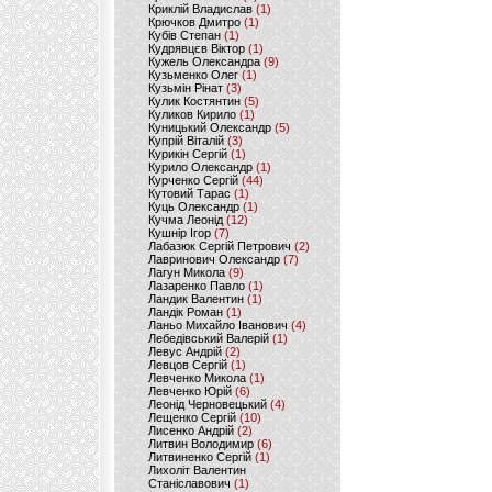
Криклій Владислав
(1)
Крючков Дмитро
(1)
Кубів Степан
(1)
Кудрявцєв Віктор
(1)
Кужель Олександра
(9)
Кузьменко Олег
(1)
Кузьмін Рінат
(3)
Кулик Костянтин
(5)
Куликов Кирило
(1)
Куницький Олександр
(5)
Купрій Віталій
(3)
Курикін Сергій
(1)
Курило Олександр
(1)
Курченко Сергій
(44)
Кутовий Тарас
(1)
Куць Олександр
(1)
Кучма Леонід
(12)
Кушнір Ігор
(7)
Лабазюк Сергій Петрович
(2)
Лавринович Олександр
(7)
Лагун Микола
(9)
Лазаренко Павло
(1)
Ландик Валентин
(1)
Ландік Роман
(1)
Ланьо Михайло Іванович
(4)
Лебедівський Валерій
(1)
Левус Андрій
(2)
Левцов Сергій
(1)
Левченко Микола
(1)
Левченко Юрій
(6)
Леонід Черновецький
(4)
Лещенко Сергій
(10)
Лисенко Андрій
(2)
Литвин Володимир
(6)
Литвиненко Сергій
(1)
Лихоліт Валентин
Станіславович
(1)