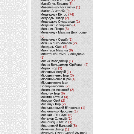
Матвієнко Анатолій
(2)
Матвійчук Едуард
(5)
Матейченко Костянтин
(1)
Матіос Анатолій
(9)
Медведчук Віктор
(74)
Медведь Віктор
(2)
Медведько Олександр
(1)
Медяник Володимир
(4)
Мельник Петро
(3)
Мельничук Максим Дмитрович
(3)
Мельничук Сергій
(1)
Мельніченко Микола
(2)
Мендель Юлія
(2)
Микитась Максим
(8)
Микитенко Роман Леонідович
(2)
Мисик Володимир
(1)
Мисик Володимир Юрійович
(2)
Мізрах Ігор
(3)
Мірошник Андрій
(1)
Мірошниченко Ігор
(3)
Мірошниченко Юрій
(4)
Мірошніченко Іван
Володимирович
(2)
Могильов Анатолій
(2)
Молоток Ігор
(6)
Монтян Тетяна
(4)
Мороко Юрій
(2)
Мосійчук Ігор
(2)
Москалевський В'ячеслав
(1)
Москаленко Ярослав
(1)
Москаль Геннадій
(5)
Мочанов Олексій
(1)
Мошенець Олена
(1)
Мошенский Валерий
(5)
Муженко Віктор
(1)
Мужчиль Олег (Сергій Аміров)