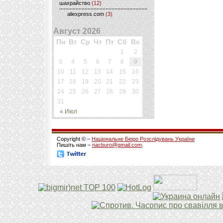
шахрайство
(12)
aliexpress.com
(3)
Август 2026
Пн
Вт
Ср
Чт
Пт
Сб
Вс
1
2
3
4
5
6
7
8
9
10
11
12
13
14
15
16
17
18
19
20
21
22
23
24
25
26
27
28
29
30
31
« Июл
Copyright © –
Національне Бюро Розслідувань України
Пишіть нам –
nacburo@gmail.com
.