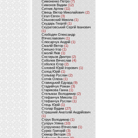
Симоненко Петро
(7)
Симонов Вадим
(12)
Ситник Артем
(11)
Сівець Віктор Миколайович
(2)
Сігал Євген
(3)
Сіньковский Микола
(1)
Скударь Георгій
(1)
Скуратовський Сергій Іванович
(1)
Слободян Олександр
В'ячеславович
(1)
Слюсарчук Андрій
(1)
Смалій Віктор
(1)
Смешко Ігор
(1)
Смолій Яків
(1)
Снєгирьов Дмитро
(2)
Соболев Вячеслав
(4)
Соболєв Єгор
(2)
Соловей Юрій Ігорович
(1)
Солод Юрій
(1)
Сольвар Руслан
(2)
Сотнік Олена
(1)
Ставицький Едуард
(9)
Стаднійчук Роман
(3)
Старикова Ганна
(1)
Стельмах Володимир
(2)
Стефанчук Микола
(1)
Стефанчук Руслан
(1)
Стець Юрій
(1)
Столар Вадим
(27)
Страшний Анатолій Андрійович
(1)
Струк Володимир
(1)
Супрун Уляна
(10)
Супруненко В'ячеслав
(1)
Суркіс Григорій
(3)
Сюмар Вікторія
(3)