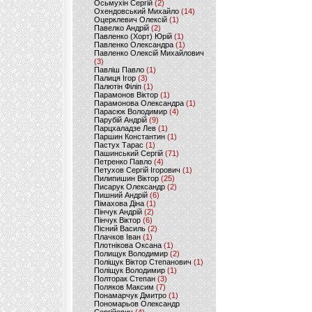
Осьмухін Сергій
(2)
Охендовський Михайло
(14)
Оцерклевич Олексій
(1)
Павелко Андрій
(2)
Павленко (Хорт) Юрій
(1)
Павленко Олександра
(1)
Павленко Олексій Михайлович
(3)
Павліш Павло
(1)
Палиця Ігор
(3)
Палютін Філіп
(1)
Парамонов Віктор
(1)
Парамонова Олександра
(1)
Парасюк Володимир
(4)
Парубій Андрій
(9)
Парцхаладзе Лев
(1)
Паршин Константин
(1)
Пастух Тарас
(1)
Пашинський Сергій
(71)
Петренко Павло
(4)
Петухов Сергій Ігорович
(1)
Пилипишин Віктор
(25)
Писарук Олександр
(2)
Пишний Андрій
(6)
Пімахова Діна
(1)
Пінчук Андрій
(2)
Пінчук Віктор
(6)
Пісний Василь
(2)
Плачков Іван
(1)
Плотнікова Оксана
(1)
Полищук Володимир
(2)
Поліщук Віктор Степанович
(1)
Поліщук Володимир
(1)
Полторак Степан
(3)
Поляков Максим
(7)
Понамарчук Дмитро
(1)
Пономарьов Олександр