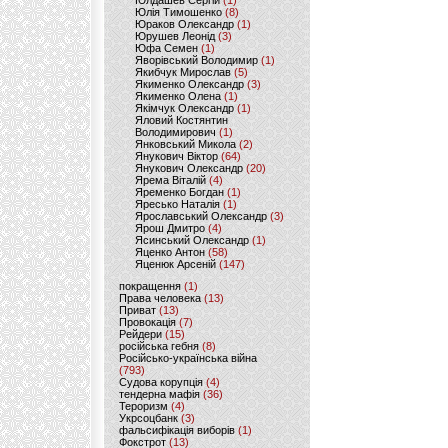
Юлдашев Сергій
(1)
Юлія Тимошенко
(8)
Юраков Олександр
(1)
Юрушев Леонід
(3)
Юфа Семен
(1)
Яворівський Володимир
(1)
Якибчук Мирослав
(5)
Якименко Олександр
(3)
Якименко Олена
(1)
Якімчук Олександр
(1)
Яловий Костянтин
Володимирович
(1)
Янковський Микола
(2)
Янукович Віктор
(64)
Янукович Олександр
(20)
Ярема Віталій
(4)
Яременко Богдан
(1)
Яресько Наталія
(1)
Ярославський Олександр
(3)
Ярош Дмитро
(4)
Ясинський Олександр
(1)
Яценко Антон
(58)
Яценюк Арсеній
(147)
покращення
(1)
Права человека
(13)
Приват
(13)
Провокація
(7)
Рейдери
(15)
російська гебня
(8)
Російсько-українська війна
(793)
Судова корупція
(4)
тендерна мафія
(36)
Тероризм
(4)
Укрсоцбанк
(3)
фальсифікація виборів
(1)
Фокстрот
(13)