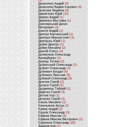
(1)
Денисенко Андрій
(6)
Денисенко Вадим Ігорович
(4)
Денісова Людміла
(6)
Дерев'янко Юрій
(10)
Деркач Андрій
(1)
Джемілєв Мустафа
(1)
Дзензерський Денис
Вікторович
(3)
Дзинзя Андрій
(1)
Дмитро Корчинський
(1)
Дмитрук Микола Ілліч
(1)
Дмитрунь Юрій
(1)
Добкін Дмитро
(1)
Добкін Михайло
(2)
Довгий Олесь
(6)
Долженков Олександр
Валерійович
(1)
Донець Тетяна
(2)
Дубинський Олександр
(2)
Дубілет Олександр
(1)
Дубневич Богдан
(4)
Дубневич Ярослав
(8)
Дубовой Олександр
(9)
Думчев Сергій
(2)
Дунаєв Сергій
(3)
Дурдинець Тиберій
(1)
Дядечко Сергій
(4)
Дятлов Ігор
(1)
Дяченко Сергій
(3)
Єжель Михайло
(1)
Ємельянов Артур
(2)
Єрмак Андрій
(2)
Єршов Олександр
(3)
Єфімов Максим
(3)
Єфімов Максим Вікторович
(2)
Єфремов Олександр
(20)
Жданов Ігор
(1)