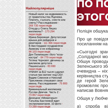
Найпопулярніше
Новый налог на недвижимость
от правительства Яценюка.
Платить, съехать, снести или
сжечь? Расследование
-
269 735 переглядів
Откуда у Олега Ляшко
Поліція обшука
миллионы?
- 173 294
переглядів
Ирина Бережная. Депутатская
Про це повід
крыша для рейдеров и
рекетиров
- 111 366 переглядів
посиланням н
В Амстердаме поздравляли
Акимову и ее избранницу
-
«Сьогодні зра
98 103 переглядів
Дон Пилипишин і його “коза-
„Солідарної мо
ностра”
- 84 779 переглядів
Тетяна Чорновіл: дівчинка за
Обшук проводив
викликом депутата
Зеленського зб
Пашинського
- 83 690
переглядів
очевидна – ні
УНИАН за $12 тысяч удалил
статью про митинг под СБУ.
керівництва сту
Вадим Симонов и Николай
де герой Зеле
Присяжнюк отмывают свои
имена. Расследование
- 75 800
промовляє про
переглядів
Криминальный миллионер
написав Вовня
Руслан Демчак. Часть 2
-
73 857 переглядів
Обшук у Любчен
Донецкое «Межигорье»
Татьяны Бахтеевой ждет
экспроприаторов. 10 фото
-
а) спроба ві
73 289 переглядів