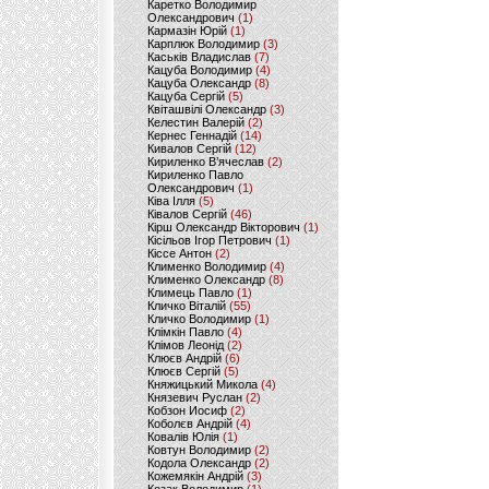
Каретко Володимир
Олександрович
(1)
Кармазін Юрій
(1)
Карплюк Володимир
(3)
Каськів Владислав
(7)
Кацуба Володимир
(4)
Кацуба Олександр
(8)
Кацуба Сергій
(5)
Квіташвілі Олександр
(3)
Келестин Валерій
(2)
Кернес Геннадій
(14)
Кивалов Сергій
(12)
Кириленко В’ячеслав
(2)
Кириленко Павло
Олександрович
(1)
Ківа Ілля
(5)
Ківалов Сергій
(46)
Кірш Олександр Вікторович
(1)
Кісільов Ігор Петрович
(1)
Кіссе Антон
(2)
Клименко Володимир
(4)
Клименко Олександр
(8)
Климець Павло
(1)
Кличко Віталій
(55)
Кличко Володимир
(1)
Клімкін Павло
(4)
Клімов Леонід
(2)
Клюєв Андрій
(6)
Клюєв Сергій
(5)
Княжицький Микола
(4)
Князевич Руслан
(2)
Кобзон Иосиф
(2)
Коболєв Андрій
(4)
Ковалів Юлія
(1)
Ковтун Володимир
(2)
Кодола Олександр
(2)
Кожемякін Андрій
(3)