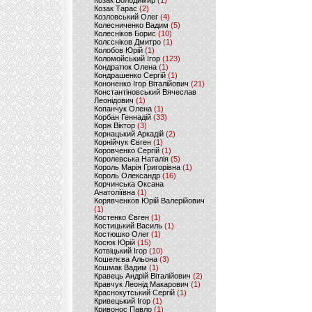
Козак Володимир
(1)
Козак Тарас
(2)
Козловський Олег
(4)
Колесниченко Вадим
(5)
Колесніков Борис
(10)
Колєсніков Дмитро
(1)
Колобов Юрій
(1)
Коломойський Ігор
(123)
Кондратюк Олена
(1)
Кондрашенко Сергій
(1)
Кононенко Ігор Віталійович
(21)
Константіновський Вячеслав
Леонідович
(1)
Копанчук Олена
(1)
Корбан Геннадій
(33)
Корж Віктор
(3)
Корнацький Аркадій
(2)
Корнійчук Євген
(1)
Коровченко Сергій
(1)
Королевська Наталія
(5)
Король Марія Григорівна
(1)
Король Олександр
(16)
Корчинська Оксана
Анатоліївна
(1)
Корявченков Юрій Валерійович
(1)
Костенко Євген
(1)
Костицький Василь
(1)
Костюшко Олег
(1)
Косюк Юрій
(15)
Котвіцький Ігор
(10)
Кошелєва Альона
(3)
Кошмак Вадим
(1)
Кравець Андрій Віталійович
(2)
Кравчук Леонід Макарович
(1)
Краснокутський Сергій
(1)
Кривецький Ігор
(1)
Кривонос Павло
(1)