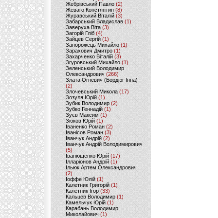
Жебрівський Павло
(2)
Жеваго Констянтин
(8)
Журавський Віталій
(3)
Забарський Владислав
(1)
Заверуха Віта
(3)
Загорій Гліб
(4)
Зайцев Сергій
(1)
Запорожець Михайло
(1)
Зарахович Дмитро
(1)
Захарченко Віталій
(3)
Згуровський Михайло
(1)
Зеленський Володимир
Олександрович
(266)
Злата Огневич (Бордюг Інна)
(2)
Злочевський Микола
(17)
Зозуля Юрій
(1)
Зубик Володимир
(2)
Зубко Геннадій
(1)
Зуєв Максим
(1)
Зюков Юрій
(1)
Іваненко Роман
(2)
Іванісов Роман
(3)
Іванчук Андрій
(2)
Іванчук Андрій Володимирович
(5)
Іванющенко Юрій
(17)
Ілларіонов Андрій
(1)
Ільюк Артем Олександрович
(2)
Іоффе Юлій
(1)
Калетник Григорій
(1)
Калетник Ігор
(33)
Кальцев Володимир
(1)
Камельчук Юрій
(1)
Карабань Володимир
Миколайович
(1)