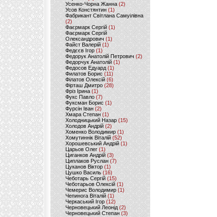
Усенко-Чорна Жанна
(2)
Усов Констянтин
(1)
Фабрикант Світлана Самуілівна
(2)
Фаєрмарк Сергій
(1)
Фаєрмарк Сергій
Олександрович
(1)
Файст Валерій
(1)
Федєєв Ігор
(1)
Федорук Анатолій Петрович
(2)
Федорчук Анатолій
(1)
Федосов Едуард
(1)
Филатов Борис
(11)
Філатов Олексій
(6)
Фірташ Дмитро
(28)
Фріз Ірина
(1)
Фукс Павло
(7)
Фуксман Борис
(1)
Фурсін Іван
(2)
Хмара Степан
(1)
Холодницький Назар
(15)
Холодов Андрій
(2)
Хоменко Володимир
(1)
Хомутиннік Віталій
(52)
Хорошевський Андрій
(1)
Царьов Олег
(1)
Циганков Андрій
(3)
Циплаков Руслан
(7)
Цуканов Віктор
(1)
Цушко Василь
(16)
Чеботарь Сергій
(15)
Чеботарьов Олексій
(1)
Чемерис Володимир
(1)
Чепинога Віталій
(1)
Черкаський Ігор
(12)
Черновецький Леонід
(2)
Черновецький Степан
(3)