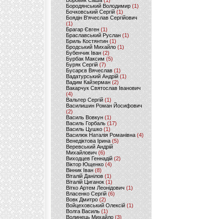
Боровик Саша
(1)
Бородянський Володимир
(1)
Бочковський Сергій
(1)
Боядін В'ячеслав Сергійович
(1)
Брагар Євген
(1)
Браславський Руслан
(1)
Бриль Костянтин
(1)
Бродський Михайло
(1)
Бубенчик Іван
(2)
Бурбак Максим
(5)
Буряк Сергій
(7)
Бусарєв Вячеслав
(1)
Вадатурський Андрій
(1)
Вадим Кайзерман
(2)
Вакарчук Святослав Іванович
(4)
Вальтер Сергій
(1)
Василишин Роман Йосифович
(2)
Василь Вовкун
(1)
Василь Горбаль
(17)
Василь Цушко
(1)
Василюк Наталія Романівна
(4)
Венедіктова Ірина
(5)
Веревський Андрій
Михайлович
(6)
Виходцев Геннадій
(2)
Віктор Ющенко
(4)
Вінник Іван
(8)
Віталій Данілов
(1)
Віталій Циганок
(1)
Вітко Артем Леонідович
(1)
Власенко Сергій
(6)
Вовк Дмитро
(2)
Войцеховський Олексій
(1)
Волга Василь
(1)
Волинець Михайло
(3)