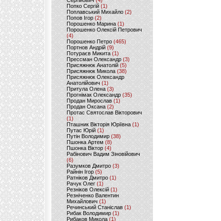
Сергійович
(4)
Попко Сергій
(1)
Поплавський Михайло
(2)
Попов Ігор
(2)
Порошенко Марина
(1)
Порошенко Олексій Петрович
(4)
Порошенко Петро
(465)
Портнов Андрій
(9)
Потураєв Микита
(1)
Прессман Олександр
(3)
Присяжнюк Анатолій
(5)
Присяжнюк Микола
(38)
Присяжнюк Олександр
Анатолійович
(1)
Притула Олена
(3)
Прогнімак Олександр
(35)
Продан Мирослав
(1)
Продан Оксана
(2)
Протас Святослав Вікторович
(1)
Пташник Вікторія Юріївна
(1)
Путас Юрій
(1)
Путін Володимир
(38)
Пшонка Артем
(8)
Пшонка Віктор
(4)
Рабінович Вадим Зіновійович
(6)
Разумков Дмитро
(3)
Райнін Ігор
(5)
Ратніков Дмитро
(1)
Рачук Олег
(1)
Резніков Олексій
(1)
Резніченко Валентин
Михайлович
(1)
Речинський Станіслав
(1)
Рибак Володимир
(1)
Рибаков Микола
(1)