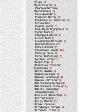
Лісник
(7)
Мураєв Євген
(6)
Нагорний Анатолій
Миколайович
(1)
Наем Мустафа
(7)
Назаренко Віктор
(3)
Наливайченко Валентин
(10)
Насалик Ігор
(9)
Насіров Роман
(21)
Негой Федір Федорович
(1)
Недава Олег
(4)
Немодрук Наталія
(1)
Низенко Олег
(1)
Ничипоренко Валентин
(1)
Німченко Василь
(2)
Новак Славомір
(1)
Новинський Вадим
(16)
Новосад Ганна
(1)
Носаль Олександр
(1)
Нусенкіс Віктор
(1)
Оверко Ігор
(1)
Овчаренко В'ячеслав
Андрійович
(1)
Огнєвіч Злата
(3)
Одарченко Юрій
(1)
Олійник Володимир
(4)
Олійник Святослав
(2)
Омельченко Григорій
(3)
Омельченко Олександр
(7)
Омелян Володимир
Володимирович
(2)
Онищенко Олександр
(15)
Оністрат Андрій
(6)
Оніщук Микола
(3)
Осика Сергій
(4)
Остафійчук Григорій
(1)
Острікова Тетяна
(1)