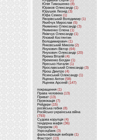
Юлдашев Сергій
(1)
Юлія Тимошенко
(8)
Юраков Олександр
(1)
Юрушев Леонід
(3)
Юфа Семен
(1)
Яворівський Володимир
(1)
Якибчук Мирослав
(5)
Якименко Олександр
(3)
Якименко Олена
(1)
Якімчук Олександр
(1)
Яловий Костянтин
Володимирович
(1)
Янковський Микола
(2)
Янукович Віктор
(64)
Янукович Олександр
(20)
Ярема Віталій
(4)
Яременко Богдан
(1)
Яресько Наталія
(1)
Ярославський Олександр
(3)
Ярош Дмитро
(4)
Ясинський Олександр
(1)
Яценко Антон
(58)
Яценюк Арсеній
(147)
покращення
(1)
Права человека
(13)
Приват
(13)
Провокація
(7)
Рейдери
(15)
російська гебня
(8)
Російсько-українська війна
(793)
Судова корупція
(4)
тендерна мафія
(36)
Тероризм
(4)
Укрсоцбанк
(3)
фальсифікація виборів
(1)
Фокстрот
(13)