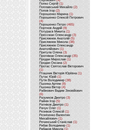
Сергійович
(4)
Попко Сергій
(1)
Поплавський Михайло
(2)
Попов Ігор
(2)
Порошенко Марина
(1)
Порошенко Олексій Петрович
(4)
Порошенко Петро
(465)
Портнов Андрій
(9)
Потураєв Микита
(1)
Прессман Олександр
(3)
Присяжнюк Анатолій
(5)
Присяжнюк Микола
(38)
Присяжнюк Олександр
Анатолійович
(1)
Притула Олена
(3)
Прогнімак Олександр
(35)
Продан Мирослав
(1)
Продан Оксана
(2)
Протас Святослав Вікторович
(1)
Пташник Вікторія Юріївна
(1)
Путас Юрій
(1)
Путін Володимир
(38)
Пшонка Артем
(8)
Пшонка Віктор
(4)
Рабінович Вадим Зіновійович
(6)
Разумков Дмитро
(3)
Райнін Ігор
(5)
Ратніков Дмитро
(1)
Рачук Олег
(1)
Резніков Олексій
(1)
Резніченко Валентин
Михайлович
(1)
Речинський Станіслав
(1)
Рибак Володимир
(1)
Рибаков Микола
(1)