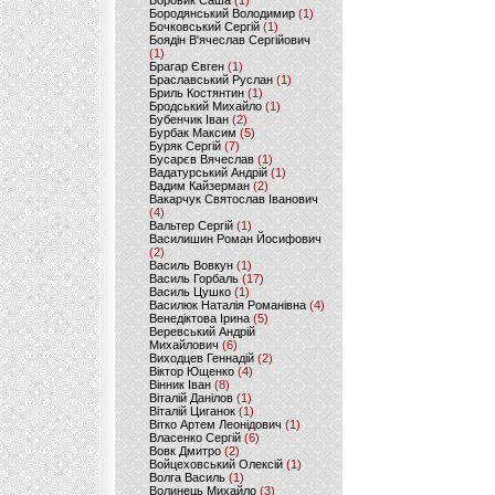
Боровик Саша
(1)
Бородянський Володимир
(1)
Бочковський Сергій
(1)
Боядін В'ячеслав Сергійович
(1)
Брагар Євген
(1)
Браславський Руслан
(1)
Бриль Костянтин
(1)
Бродський Михайло
(1)
Бубенчик Іван
(2)
Бурбак Максим
(5)
Буряк Сергій
(7)
Бусарєв Вячеслав
(1)
Вадатурський Андрій
(1)
Вадим Кайзерман
(2)
Вакарчук Святослав Іванович
(4)
Вальтер Сергій
(1)
Василишин Роман Йосифович
(2)
Василь Вовкун
(1)
Василь Горбаль
(17)
Василь Цушко
(1)
Василюк Наталія Романівна
(4)
Венедіктова Ірина
(5)
Веревський Андрій
Михайлович
(6)
Виходцев Геннадій
(2)
Віктор Ющенко
(4)
Вінник Іван
(8)
Віталій Данілов
(1)
Віталій Циганок
(1)
Вітко Артем Леонідович
(1)
Власенко Сергій
(6)
Вовк Дмитро
(2)
Войцеховський Олексій
(1)
Волга Василь
(1)
Волинець Михайло
(3)