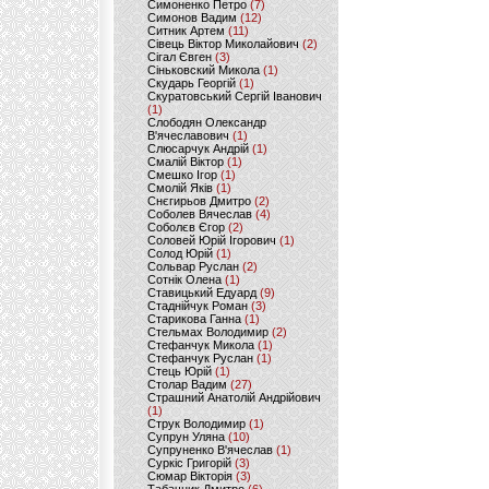
Симоненко Петро
(7)
Симонов Вадим
(12)
Ситник Артем
(11)
Сівець Віктор Миколайович
(2)
Сігал Євген
(3)
Сіньковский Микола
(1)
Скударь Георгій
(1)
Скуратовський Сергій Іванович
(1)
Слободян Олександр
В'ячеславович
(1)
Слюсарчук Андрій
(1)
Смалій Віктор
(1)
Смешко Ігор
(1)
Смолій Яків
(1)
Снєгирьов Дмитро
(2)
Соболев Вячеслав
(4)
Соболєв Єгор
(2)
Соловей Юрій Ігорович
(1)
Солод Юрій
(1)
Сольвар Руслан
(2)
Сотнік Олена
(1)
Ставицький Едуард
(9)
Стаднійчук Роман
(3)
Старикова Ганна
(1)
Стельмах Володимир
(2)
Стефанчук Микола
(1)
Стефанчук Руслан
(1)
Стець Юрій
(1)
Столар Вадим
(27)
Страшний Анатолій Андрійович
(1)
Струк Володимир
(1)
Супрун Уляна
(10)
Супруненко В'ячеслав
(1)
Суркіс Григорій
(3)
Сюмар Вікторія
(3)