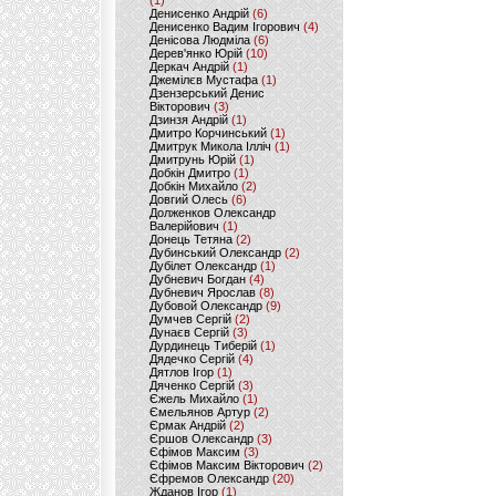
(1)
Денисенко Андрій
(6)
Денисенко Вадим Ігорович
(4)
Денісова Людміла
(6)
Дерев'янко Юрій
(10)
Деркач Андрій
(1)
Джемілєв Мустафа
(1)
Дзензерський Денис
Вікторович
(3)
Дзинзя Андрій
(1)
Дмитро Корчинський
(1)
Дмитрук Микола Ілліч
(1)
Дмитрунь Юрій
(1)
Добкін Дмитро
(1)
Добкін Михайло
(2)
Довгий Олесь
(6)
Долженков Олександр
Валерійович
(1)
Донець Тетяна
(2)
Дубинський Олександр
(2)
Дубілет Олександр
(1)
Дубневич Богдан
(4)
Дубневич Ярослав
(8)
Дубовой Олександр
(9)
Думчев Сергій
(2)
Дунаєв Сергій
(3)
Дурдинець Тиберій
(1)
Дядечко Сергій
(4)
Дятлов Ігор
(1)
Дяченко Сергій
(3)
Єжель Михайло
(1)
Ємельянов Артур
(2)
Єрмак Андрій
(2)
Єршов Олександр
(3)
Єфімов Максим
(3)
Єфімов Максим Вікторович
(2)
Єфремов Олександр
(20)
Жданов Ігор
(1)