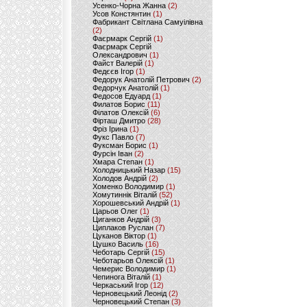
Усенко-Чорна Жанна
(2)
Усов Констянтин
(1)
Фабрикант Світлана Самуілівна
(2)
Фаєрмарк Сергій
(1)
Фаєрмарк Сергій
Олександрович
(1)
Файст Валерій
(1)
Федєєв Ігор
(1)
Федорук Анатолій Петрович
(2)
Федорчук Анатолій
(1)
Федосов Едуард
(1)
Филатов Борис
(11)
Філатов Олексій
(6)
Фірташ Дмитро
(28)
Фріз Ірина
(1)
Фукс Павло
(7)
Фуксман Борис
(1)
Фурсін Іван
(2)
Хмара Степан
(1)
Холодницький Назар
(15)
Холодов Андрій
(2)
Хоменко Володимир
(1)
Хомутиннік Віталій
(52)
Хорошевський Андрій
(1)
Царьов Олег
(1)
Циганков Андрій
(3)
Циплаков Руслан
(7)
Цуканов Віктор
(1)
Цушко Василь
(16)
Чеботарь Сергій
(15)
Чеботарьов Олексій
(1)
Чемерис Володимир
(1)
Чепинога Віталій
(1)
Черкаський Ігор
(12)
Черновецький Леонід
(2)
Черновецький Степан
(3)