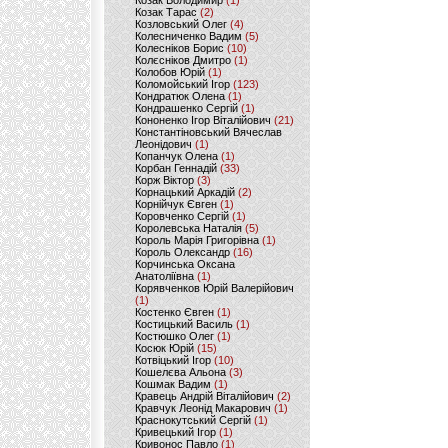
Козак Володимир
(1)
Козак Тарас
(2)
Козловський Олег
(4)
Колесниченко Вадим
(5)
Колесніков Борис
(10)
Колєсніков Дмитро
(1)
Колобов Юрій
(1)
Коломойський Ігор
(123)
Кондратюк Олена
(1)
Кондрашенко Сергій
(1)
Кононенко Ігор Віталійович
(21)
Константіновський Вячеслав
Леонідович
(1)
Копанчук Олена
(1)
Корбан Геннадій
(33)
Корж Віктор
(3)
Корнацький Аркадій
(2)
Корнійчук Євген
(1)
Коровченко Сергій
(1)
Королевська Наталія
(5)
Король Марія Григорівна
(1)
Король Олександр
(16)
Корчинська Оксана
Анатоліївна
(1)
Корявченков Юрій Валерійович
(1)
Костенко Євген
(1)
Костицький Василь
(1)
Костюшко Олег
(1)
Косюк Юрій
(15)
Котвіцький Ігор
(10)
Кошелєва Альона
(3)
Кошмак Вадим
(1)
Кравець Андрій Віталійович
(2)
Кравчук Леонід Макарович
(1)
Краснокутський Сергій
(1)
Кривецький Ігор
(1)
Кривонос Павло
(1)