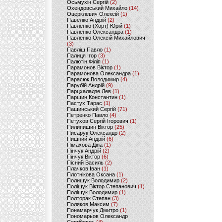
Осьмухін Сергій
(2)
Охендовський Михайло
(14)
Оцерклевич Олексій
(1)
Павелко Андрій
(2)
Павленко (Хорт) Юрій
(1)
Павленко Олександра
(1)
Павленко Олексій Михайлович
(3)
Павліш Павло
(1)
Палиця Ігор
(3)
Палютін Філіп
(1)
Парамонов Віктор
(1)
Парамонова Олександра
(1)
Парасюк Володимир
(4)
Парубій Андрій
(9)
Парцхаладзе Лев
(1)
Паршин Константин
(1)
Пастух Тарас
(1)
Пашинський Сергій
(71)
Петренко Павло
(4)
Петухов Сергій Ігорович
(1)
Пилипишин Віктор
(25)
Писарук Олександр
(2)
Пишний Андрій
(6)
Пімахова Діна
(1)
Пінчук Андрій
(2)
Пінчук Віктор
(6)
Пісний Василь
(2)
Плачков Іван
(1)
Плотнікова Оксана
(1)
Полищук Володимир
(2)
Поліщук Віктор Степанович
(1)
Поліщук Володимир
(1)
Полторак Степан
(3)
Поляков Максим
(7)
Понамарчук Дмитро
(1)
Пономарьов Олександр