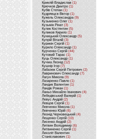
Криклій Владислав
(1)
Крючков Дмитро
(1)
Кубів Степан
(1)
Кудрявцєв Віктор
(1)
Кужель Олександра
(9)
Кузьменко Олег
(1)
Кузьмін Рінат
(3)
Кулик Костянтин
(5)
Куликов Кирило
(1)
Куницький Олександр
(5)
Купрій Віталій
(3)
Курикін Сергій
(1)
Курило Олександр
(1)
Курченко Сергій
(44)
Кутовий Тарас
(1)
Куць Олександр
(1)
Кучма Леонід
(12)
Кушнір Ігор
(7)
Лабазюк Сергій Петрович
(2)
Лавринович Олександр
(7)
Лагун Микола
(9)
Лазаренко Павло
(1)
Ландик Валентин
(1)
Ландік Роман
(1)
Ланьо Михайло Іванович
(4)
Лебедівський Валерій
(1)
Левус Андрій
(2)
Левцов Сергій
(1)
Левченко Микола
(1)
Левченко Юрій
(6)
Леонід Черновецький
(4)
Лещенко Сергій
(10)
Лисенко Андрій
(2)
Литвин Володимир
(6)
Литвиненко Сергій
(1)
Лихоліт Валентин
Станіславович
(1)