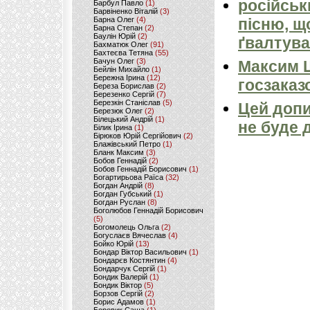
російськ
Барбул Павло
(1)
Барвіненко Віталій
(3)
Барна Олег
(4)
пісню, щ
Барна Степан
(2)
Баулін Юрій
(2)
ґвалтува
Бахматюк Олег
(91)
Бахтеєва Тетяна
(55)
Бачун Олег
(3)
Максим 
Бейлін Михайло
(1)
Бережна Ірина
(12)
госзаказ
Береза Борислав
(2)
Березенко Сергій
(7)
Березкін Станіслав
(5)
Цей допи
Березюк Олег
(2)
Білецький Андрій
(1)
не буде 
Білик Ірина
(1)
Бірюков Юрій Сергійович
(2)
Блажівський Петро
(1)
Бланк Максим
(3)
Бобов Геннадій
(2)
Бобов Геннадій Борисович
(1)
Богартирьова Раїса
(32)
Богдан Андрій
(8)
Богдан Губський
(1)
Богдан Руслан
(8)
Боголюбов Геннадій Борисович
(5)
Богомолець Ольга
(2)
Богуслаєв Вячеслав
(4)
Бойко Юрій
(13)
Бондар Віктор Васильович
(1)
Бондарєв Костянтин
(4)
Бондарчук Сергій
(1)
Бондик Валерій
(1)
Бондик Віктор
(5)
Борзов Сергiй
(2)
Борис Адамов
(1)