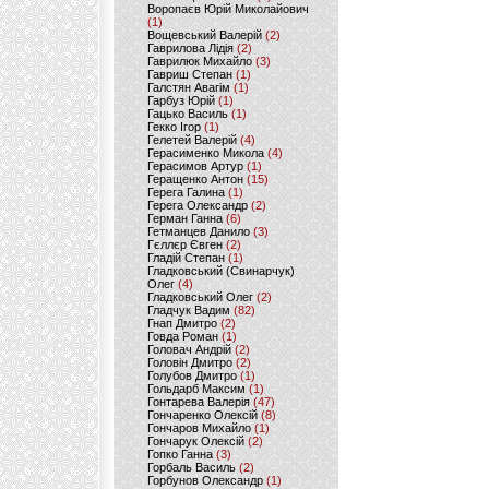
Воропаєв Юрій Миколайович
(1)
Вощевський Валерій
(2)
Гаврилова Лідія
(2)
Гаврилюк Михайло
(3)
Гавриш Степан
(1)
Галстян Авагім
(1)
Гарбуз Юрій
(1)
Гацько Василь
(1)
Гекко Ігор
(1)
Гелетей Валерій
(4)
Герасименко Микола
(4)
Герасимов Артур
(1)
Геращенко Антон
(15)
Герега Галина
(1)
Герега Олександр
(2)
Герман Ганна
(6)
Гетманцев Данило
(3)
Гєллєр Євген
(2)
Гладій Степан
(1)
Гладковський (Свинарчук)
Олег
(4)
Гладковський Олег
(2)
Гладчук Вадим
(82)
Гнап Дмитро
(2)
Говда Роман
(1)
Головач Андрій
(2)
Головін Дмитро
(2)
Голубов Дмитро
(1)
Гольдарб Максим
(1)
Гонтарева Валерія
(47)
Гончаренко Олексій
(8)
Гончаров Михайло
(1)
Гончарук Олексій
(2)
Гопко Ганна
(3)
Горбаль Василь
(2)
Горбунов Олександр
(1)