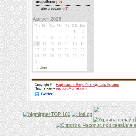
шахрайство
(12)
aliexpress.com
(3)
Август 2026
Пн
Вт
Ср
Чт
Пт
Сб
Вс
1
2
3
4
5
6
7
8
9
10
11
12
13
14
15
16
17
18
19
20
21
22
23
24
25
26
27
28
29
30
31
« Июл
Copyright © –
Національне Бюро Розслідувань України
Пишіть нам –
nacburo@gmail.com
.