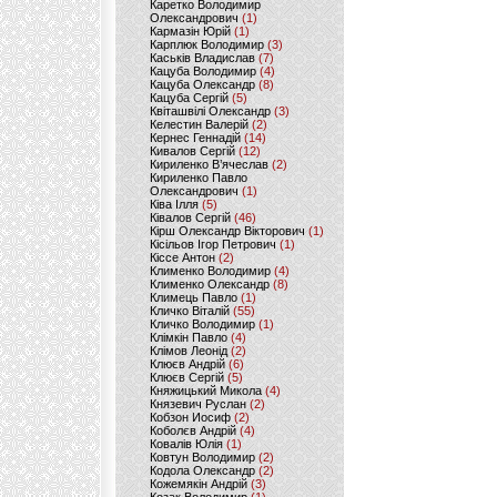
Каретко Володимир
Олександрович
(1)
Кармазін Юрій
(1)
Карплюк Володимир
(3)
Каськів Владислав
(7)
Кацуба Володимир
(4)
Кацуба Олександр
(8)
Кацуба Сергій
(5)
Квіташвілі Олександр
(3)
Келестин Валерій
(2)
Кернес Геннадій
(14)
Кивалов Сергій
(12)
Кириленко В’ячеслав
(2)
Кириленко Павло
Олександрович
(1)
Ківа Ілля
(5)
Ківалов Сергій
(46)
Кірш Олександр Вікторович
(1)
Кісільов Ігор Петрович
(1)
Кіссе Антон
(2)
Клименко Володимир
(4)
Клименко Олександр
(8)
Климець Павло
(1)
Кличко Віталій
(55)
Кличко Володимир
(1)
Клімкін Павло
(4)
Клімов Леонід
(2)
Клюєв Андрій
(6)
Клюєв Сергій
(5)
Княжицький Микола
(4)
Князевич Руслан
(2)
Кобзон Иосиф
(2)
Коболєв Андрій
(4)
Ковалів Юлія
(1)
Ковтун Володимир
(2)
Кодола Олександр
(2)
Кожемякін Андрій
(3)