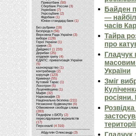
Приватбанк
(50)
Сбербанк России
(3)
Байден п
Укрінбанк
(7)
Укрсоцбанк
(2)
— найбіл
Фідобанк
(1)
Юніон стандард банк
(1)
часів Ка
Без рубрики
(19)
Безпредєл
(56)
Тайра ро
Верховна Рада України
(3)
вибори
(128)
Герої України
(1)
про кату
гривня
(3)
Дайджест
(1 233)
Гладчук
Дерибан
(25)
епідемія грипу
(4)
ЄДАПС: приватизація України
масовим
(5)
казнокрадство
(1)
України
контрабанда
(2)
корупція
(123)
Кримінал
(55)
Зміг виб
Кутовий Тарас
(1)
Лохотрон
(5)
Куліченк
Луценківщина
(1)
Мафія
(32)
росіяни.
Наркомафія
(3)
Національна безпека
(211)
Незаконне будівництво
(6)
Розвідка
Обмеження свободи слова
(283)
застосув
Педофіли з БЮТу
(2)
переслідування журналістів
(17)
території
Персоналії
(4 316)
Абдуллін Олександр
(3)
Гладчук 