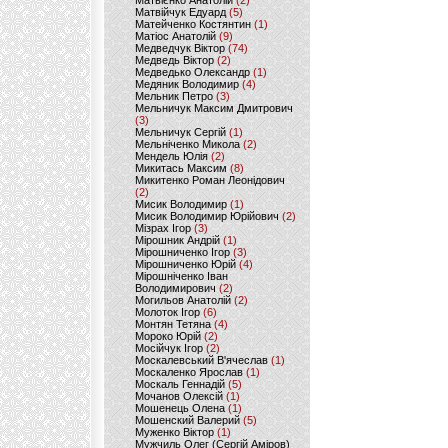
Матвієнко Анатолій
(2)
Матвійчук Едуард
(5)
Матейченко Костянтин
(1)
Матіос Анатолій
(9)
Медведчук Віктор
(74)
Медведь Віктор
(2)
Медведько Олександр
(1)
Медяник Володимир
(4)
Мельник Петро
(3)
Мельничук Максим Дмитрович
(3)
Мельничук Сергій
(1)
Мельніченко Микола
(2)
Мендель Юлія
(2)
Микитась Максим
(8)
Микитенко Роман Леонідович
(2)
Мисик Володимир
(1)
Мисик Володимир Юрійович
(2)
Мізрах Ігор
(3)
Мірошник Андрій
(1)
Мірошниченко Ігор
(3)
Мірошниченко Юрій
(4)
Мірошніченко Іван
Володимирович
(2)
Могильов Анатолій
(2)
Молоток Ігор
(6)
Монтян Тетяна
(4)
Мороко Юрій
(2)
Мосійчук Ігор
(2)
Москалевський В'ячеслав
(1)
Москаленко Ярослав
(1)
Москаль Геннадій
(5)
Мочанов Олексій
(1)
Мошенець Олена
(1)
Мошенский Валерий
(5)
Муженко Віктор
(1)
Мужчиль Олег (Сергій Аміров)