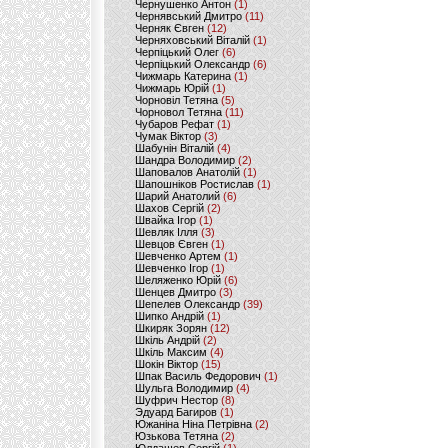
Чернушенко Антон
(1)
Чернявський Дмитро
(11)
Черняк Євген
(12)
Черняховський Віталій
(1)
Черпіцький Олег
(6)
Черпіцький Олександр
(6)
Чижмарь Катерина
(1)
Чижмарь Юрій
(1)
Чорновіл Тетяна
(5)
Чорновол Тетяна
(11)
Чубаров Рефат
(1)
Чумак Віктор
(3)
Шабунін Віталій
(4)
Шандра Володимир
(2)
Шаповалов Анатолій
(1)
Шапошніков Ростислав
(1)
Шарий Анатолий
(6)
Шахов Сергій
(2)
Швайка Ігор
(1)
Шевляк Ілля
(3)
Шевцов Євген
(1)
Шевченко Артем
(1)
Шевченко Ігор
(1)
Шеляженко Юрій
(6)
Шенцев Дмитро
(3)
Шепелев Олександр
(39)
Шипко Андрій
(1)
Шкиряк Зорян
(12)
Шкіль Андрій
(2)
Шкіль Максим
(4)
Шокін Віктор
(15)
Шпак Василь Федорович
(1)
Шульга Володимир
(4)
Шуфрич Нестор
(8)
Эдуард Багиров
(1)
Южаніна Ніна Петрівна
(2)
Юзькова Тетяна
(2)