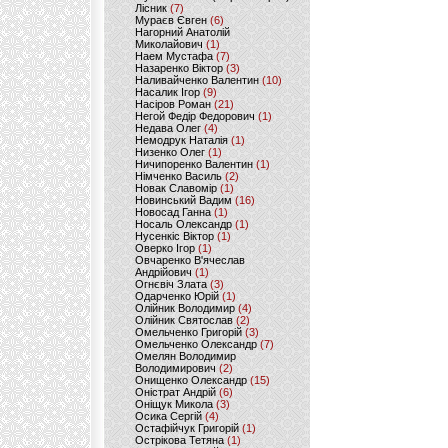
Лісник
(7)
Мураєв Євген
(6)
Нагорний Анатолій
Миколайович
(1)
Наем Мустафа
(7)
Назаренко Віктор
(3)
Наливайченко Валентин
(10)
Насалик Ігор
(9)
Насіров Роман
(21)
Негой Федір Федорович
(1)
Недава Олег
(4)
Немодрук Наталія
(1)
Низенко Олег
(1)
Ничипоренко Валентин
(1)
Німченко Василь
(2)
Новак Славомір
(1)
Новинський Вадим
(16)
Новосад Ганна
(1)
Носаль Олександр
(1)
Нусенкіс Віктор
(1)
Оверко Ігор
(1)
Овчаренко В'ячеслав
Андрійович
(1)
Огнєвіч Злата
(3)
Одарченко Юрій
(1)
Олійник Володимир
(4)
Олійник Святослав
(2)
Омельченко Григорій
(3)
Омельченко Олександр
(7)
Омелян Володимир
Володимирович
(2)
Онищенко Олександр
(15)
Оністрат Андрій
(6)
Оніщук Микола
(3)
Осика Сергій
(4)
Остафійчук Григорій
(1)
Острікова Тетяна
(1)