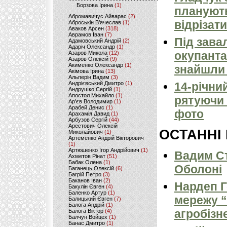
Борзова Ірина
(1)
планують
Абромавичус Айварас
(2)
відрізати
Аброськін В’ячеслав
(1)
Аваков Арсен
(318)
Аврамов Іван
(7)
Під зава
Адамовський Андрій
(2)
Адаріч Олександр
(1)
окупанта
Азаров Микола
(12)
Азаров Олексій
(9)
Акименко Олександр
(1)
знайшли 
Акімова Ірина
(13)
Альперін Вадим
(3)
Андрієвський Дмитро
(1)
14-річни
Андрушко Сергій
(1)
Апостол Михайло
(1)
рятуючи 
Ар'єв Володимир
(1)
Арабей Денис
(1)
фото
Арахамія Давид
(1)
Арбузов Сергій
(44)
Арестович Олексій
ОСТАННІ
Миколайович
(1)
Артеменко Андрій Вікторович
(1)
Артюшенко Ігор Андрійович
(1)
Вадим Ст
Ахметов Рінат
(51)
Бабак Олена
(1)
Оболоні
Баганець Олексій
(6)
Багрій Петро
(3)
Баканов Іван
(2)
Нардеп 
Бакулін Євген
(4)
Баленко Артур
(1)
мережу “
Балицький Євген
(7)
Балога Андрій
(1)
агробізн
Балога Віктор
(4)
Балчун Войцех
(1)
Банас Дмитро
(1)