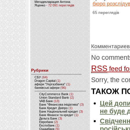
Мегадекларация Антона
бюро розслідув
Яценко
- 72 091 переглядів
65 переглядів
Комментариев
No comments
RSS
feed fo
Рубрики
CБУ
(64)
Sorry, the co
Dragon Capital
(1)
афери "Укргазбанка"
(1)
банківські афери
(96)
ТАКОЖ ПО
CityCommerce Bank
(1)
Union Standard Bank
(2)
VAB Банк
(13)
Цей допи
Банк "Фінансова ініціатива"
(3)
Банк Кредит Дніпро
(1)
не буде 
Банк Національний кредит
(3)
Банк Фінанси та кредит
(1)
Дельта Банк
(3)
Свідченн
Евробанк
(2)
Експобанк
(1)
російськ
Ощадбанк
(5)