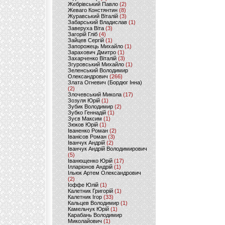
Жебрівський Павло
(2)
Жеваго Констянтин
(8)
Журавський Віталій
(3)
Забарський Владислав
(1)
Заверуха Віта
(3)
Загорій Гліб
(4)
Зайцев Сергій
(1)
Запорожець Михайло
(1)
Зарахович Дмитро
(1)
Захарченко Віталій
(3)
Згуровський Михайло
(1)
Зеленський Володимир
Олександрович
(266)
Злата Огневич (Бордюг Інна)
(2)
Злочевський Микола
(17)
Зозуля Юрій
(1)
Зубик Володимир
(2)
Зубко Геннадій
(1)
Зуєв Максим
(1)
Зюков Юрій
(1)
Іваненко Роман
(2)
Іванісов Роман
(3)
Іванчук Андрій
(2)
Іванчук Андрій Володимирович
(5)
Іванющенко Юрій
(17)
Ілларіонов Андрій
(1)
Ільюк Артем Олександрович
(2)
Іоффе Юлій
(1)
Калетник Григорій
(1)
Калетник Ігор
(33)
Кальцев Володимир
(1)
Камельчук Юрій
(1)
Карабань Володимир
Миколайович
(1)