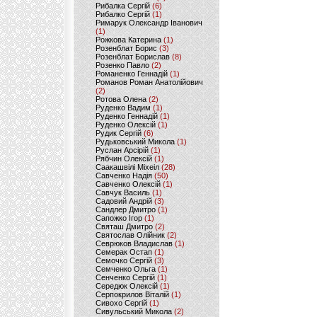
Рибалка Сергій
(6)
Рибалко Сергій
(1)
Римарук Олександр Іванович
(1)
Рожкова Катерина
(1)
Розенблат Борис
(3)
Розенблат Борислав
(8)
Розенко Павло
(2)
Романенко Геннадій
(1)
Романов Роман Анатолійович
(2)
Ротова Олена
(2)
Руденко Вадим
(1)
Руденко Геннадій
(1)
Руденко Олексій
(1)
Рудик Сергій
(6)
Рудьковський Микола
(1)
Руслан Арсірій
(1)
Рябчин Олексій
(1)
Саакашвілі Міхеіл
(28)
Савченко Надія
(50)
Савченко Олексій
(1)
Савчук Василь
(1)
Садовий Андрій
(3)
Сандлер Дмитро
(1)
Сапожко Ігор
(1)
Святаш Дмитро
(2)
Святослав Олійник
(2)
Севрюков Владислав
(1)
Семерак Остап
(1)
Семочко Сергій
(3)
Семченко Ольга
(1)
Сенченко Сергій
(1)
Середюк Олексій
(1)
Серпокрилов Віталій
(1)
Сивохо Сергій
(1)
Сивульський Микола
(2)