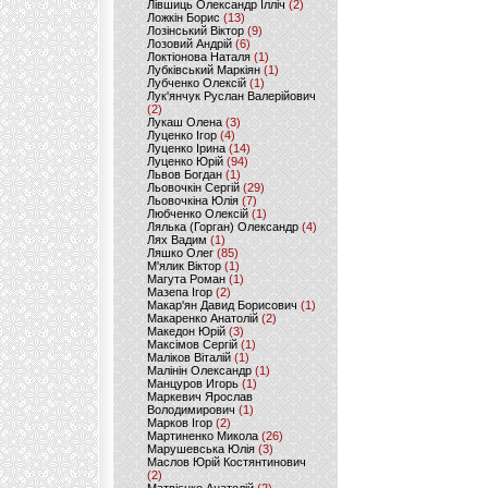
Лівшиць Олександр Ілліч
(2)
Ложкін Борис
(13)
Лозінський Віктор
(9)
Лозовий Андрій
(6)
Локтіонова Наталя
(1)
Лубківський Маркіян
(1)
Лубченко Олексій
(1)
Лук'янчук Руслан Валерійович
(2)
Лукаш Олена
(3)
Луценко Ігор
(4)
Луценко Ірина
(14)
Луценко Юрій
(94)
Львов Богдан
(1)
Льовочкін Сергій
(29)
Льовочкіна Юлія
(7)
Любченко Олексій
(1)
Лялька (Горган) Олександр
(4)
Лях Вадим
(1)
Ляшко Олег
(85)
М'ялик Віктор
(1)
Магута Роман
(1)
Мазепа Ігор
(2)
Макар'ян Давид Борисович
(1)
Макаренко Анатолій
(2)
Македон Юрій
(3)
Максімов Сергій
(1)
Маліков Віталій
(1)
Малінін Олександр
(1)
Манцуров Игорь
(1)
Маркевич Ярослав
Володимирович
(1)
Марков Ігор
(2)
Мартиненко Микола
(26)
Марушевська Юлія
(3)
Маслов Юрій Костянтинович
(2)