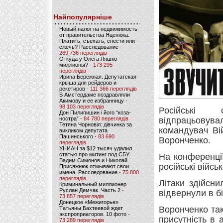
Найпопулярніше
Новый налог на недвижимость
от правительства Яценюка.
Платить, съехать, снести или
сжечь? Расследование
-
269 736 переглядів
Откуда у Олега Ляшко
миллионы?
- 173 295
переглядів
Ирина Бережная. Депутатская
крыша для рейдеров и
рекетиров
- 111 366 переглядів
В Амстердаме поздравляли
Акимову и ее избранницу
-
98 103 переглядів
Російські 
Дон Пилипишин і його “коза-
ностра”
- 84 780 переглядів
відпрацьовува
Тетяна Чорновіл: дівчинка за
командувач Ві
викликом депутата
Пашинського
- 83 690
Воронченко.
переглядів
УНИАН за $12 тысяч удалил
статью про митинг под СБУ.
На конференції
Вадим Симонов и Николай
російські війс
Присяжнюк отмывают свои
имена. Расследование
- 75 800
переглядів
Літаки здійсн
Криминальный миллионер
Руслан Демчак. Часть 2
-
відвернули в б
73 857 переглядів
Донецкое «Межигорье»
Воронченко та
Татьяны Бахтеевой ждет
экспроприаторов. 10 фото
-
присутність в 
73 289 переглядів