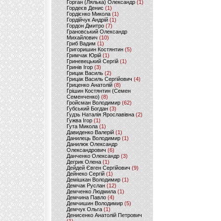
Горган (Лялька) Олександр
(1)
Гордеєв Денис
(1)
Гордієнко Микола
(1)
Гордійчук Андрій
(1)
Гордон Дмитро
(7)
Грановський Олександр
Михайлович
(10)
Гриб Вадим
(1)
Григоришин Костянтин
(5)
Гримчак Юрій
(1)
Гриневецький Сергій
(1)
Гринів Ігор
(3)
Грицак Василь
(2)
Грицак Василь Сергійович
(4)
Гриценко Анатолій
(8)
Грішин Костянтин (Семен
Семенченко)
(8)
Гройсман Володимир
(62)
Губський Богдан
(3)
Гудзь Наталія Ярославівна
(2)
Гужва Ігор
(1)
Гута Микола
(1)
Давиденко Валерій
(1)
Данилець Володимир
(1)
Данилюк Олександр
Олександрович
(6)
Данченко Олександр
(3)
Дегрик Олена
(1)
Дейдей Євген Сергійович
(9)
Дейнеко Сергій
(1)
Демішкан Володимир
(1)
Демчак Руслан
(12)
Демченко Людмила
(1)
Демчина Павло
(4)
Демчишин Володимир
(5)
Демчук Ольга
(1)
Денисенко Анатолій Петрович