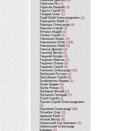
Табачник Дмитро
(6)
Табачник Ян
(1)
Тарасюк Валерій
(2)
Тарута Сергій
(8)
Татаров Олег
(1)
Тацій Юрій Олександрович
(1)
Терещенко Юрій
(1)
Терещук Олександр
(6)
Терьохін Сергій
(2)
Тетерук Андрій
(1)
Тигіпко Сергій
(1)
Тимонькін Борис
(2)
Тимошенко Юлія
(135)
Тимошенко Юрій
(3)
Тимчук Дмитро
(3)
Тихонов Віктор
(1)
Тицький Богдан
(1)
Тищенко Микола
(2)
Тищенко Олена
(8)
Тищенко Сергій
(4)
Ткаченко Олександр
(10)
Требушкін Руслан
(1)
Тригубенко Сергій
(6)
Трофименко Вадим
(1)
Троян Вадим
(6)
Труба Роман
(3)
Трубаров Віталій
(2)
Труханов Геннадій
(7)
Тулуб Сергій
(1)
Турчин Сергій Олександрович
(1)
Турчинов Олександр
(35)
Тягнибок Олег
(2)
Ударцов Юрій
(1)
Уколов Віктор
(4)
Уманський Ігор Іванович
(1)
Урбанський Олександр
Ігорович
(1)