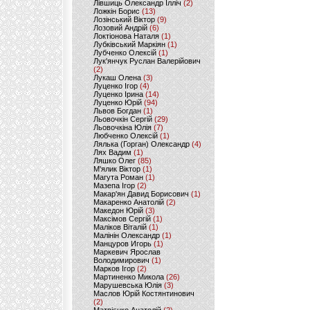
Лівшиць Олександр Ілліч
(2)
Ложкін Борис
(13)
Лозінський Віктор
(9)
Лозовий Андрій
(6)
Локтіонова Наталя
(1)
Лубківський Маркіян
(1)
Лубченко Олексій
(1)
Лук'янчук Руслан Валерійович
(2)
Лукаш Олена
(3)
Луценко Ігор
(4)
Луценко Ірина
(14)
Луценко Юрій
(94)
Львов Богдан
(1)
Льовочкін Сергій
(29)
Льовочкіна Юлія
(7)
Любченко Олексій
(1)
Лялька (Горган) Олександр
(4)
Лях Вадим
(1)
Ляшко Олег
(85)
М'ялик Віктор
(1)
Магута Роман
(1)
Мазепа Ігор
(2)
Макар'ян Давид Борисович
(1)
Макаренко Анатолій
(2)
Македон Юрій
(3)
Максімов Сергій
(1)
Маліков Віталій
(1)
Малінін Олександр
(1)
Манцуров Игорь
(1)
Маркевич Ярослав
Володимирович
(1)
Марков Ігор
(2)
Мартиненко Микола
(26)
Марушевська Юлія
(3)
Маслов Юрій Костянтинович
(2)