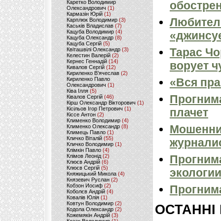
Каретко Володимир
обостре
Олександрович
(1)
Кармазін Юрій
(1)
Любител
Карплюк Володимир
(3)
Каськів Владислав
(7)
Кацуба Володимир
(4)
«джинсуе
Кацуба Олександр
(8)
Кацуба Сергій
(5)
Тарас Чо
Квіташвілі Олександр
(3)
Келестин Валерій
(2)
Кернес Геннадій
(14)
ворует ч
Кивалов Сергій
(12)
Кириленко В’ячеслав
(2)
Кириленко Павло
«Вся пр
Олександрович
(1)
Ківа Ілля
(5)
Прогнима
Ківалов Сергій
(46)
Кірш Олександр Вікторович
(1)
Кісільов Ігор Петрович
(1)
плачет
Кіссе Антон
(2)
Клименко Володимир
(4)
Мошенни
Клименко Олександр
(8)
Климець Павло
(1)
Кличко Віталій
(55)
журналис
Кличко Володимир
(1)
Клімкін Павло
(4)
Клімов Леонід
(2)
Прогнима
Клюєв Андрій
(6)
Клюєв Сергій
(5)
экологи
Княжицький Микола
(4)
Князевич Руслан
(2)
Кобзон Иосиф
(2)
Прогнима
Коболєв Андрій
(4)
Ковалів Юлія
(1)
Ковтун Володимир
(2)
ОСТАННІ
Кодола Олександр
(2)
Кожемякін Андрій
(3)