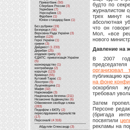
Приватбанк
(50)
будто по секр
Сбербанк России
(3)
Укрінбанк
(7)
журналистом о
Укрсоцбанк
(2)
трех минут н
Фідобанк
(1)
Юніон стандард банк
(1)
абсолютная уб
Без рубрики
(19)
что он говори
Безпредєл
(56)
Мол, «все ре
Верховна Рада України
(3)
вибори
(128)
нового министр
Герої України
(1)
гривня
(3)
Дайджест
(1 233)
Давление на 
Дерибан
(25)
епідемія грипу
(4)
ЄДАПС: приватизація України
В 2007 году
(5)
председател
казнокрадство
(1)
контрабанда
(2)
организовал
корупція
(123)
Кримінал
(55)
публикацию кри
Кутовий Тарас
(1)
на фоне конфи
Лохотрон
(5)
Луценківщина
(1)
оскорблял жу
Мафія
(32)
Наркомафія
(3)
требовал уволи
Національна безпека
(211)
Незаконне будівництво
(6)
Затем пропел
Обмеження свободи слова
(283)
Персоне редак
Педофіли з БЮТу
(2)
переслідування журналістів
(бригада инте
(17)
посвятили
цел
Персоналії
(4 316)
рекламы на по
Абдуллін Олександр
(3)