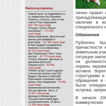
Найпопулярніше
лично правит 
Новый налог на недвижимость
от правительства Яценюка.
принадлежащих
Платить, съехать, снести или
наличии в ис
сжечь? Расследование
-
269 735 переглядів
специального 
Откуда у Олега Ляшко
миллионы?
- 173 294
переглядів
Обвинения
Ирина Бережная. Депутатская
крыша для рейдеров и
Публично бы
рекетиров
- 111 366 переглядів
В Амстердаме поздравляли
причастности 
Акимову и ее избранницу
-
98 103 переглядів
земельным уча
Дон Пилипишин і його “коза-
ситуации заклю
ностра”
- 84 779 переглядів
Тетяна Чорновіл: дівчинка за
на должности
викликом депутата
Пашинського
- 83 690
охраны окружа
переглядів
активно боре
УНИАН за $12 тысяч удалил
статью про митинг под СБУ.
структурами и
Вадим Симонов и Николай
Присяжнюк отмывают свои
обращение в с
имена. Расследование
- 75 800
были отведен
переглядів
Криминальный миллионер
острова, запре
Руслан Демчак. Часть 2
-
73 857 переглядів
Донецкое «Межигорье»
В начале 200
Татьяны Бахтеевой ждет
коммерческих
экспроприаторов. 10 фото
-
73 289 переглядів