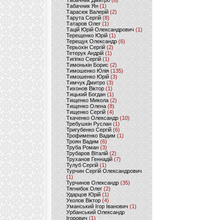
Табачник Дмитро
(6)
Табачник Ян
(1)
Тарасюк Валерій
(2)
Тарута Сергій
(8)
Татаров Олег
(1)
Тацій Юрій Олександрович
(1)
Терещенко Юрій
(1)
Терещук Олександр
(6)
Терьохін Сергій
(2)
Тетерук Андрій
(1)
Тигіпко Сергій
(1)
Тимонькін Борис
(2)
Тимошенко Юлія
(135)
Тимошенко Юрій
(3)
Тимчук Дмитро
(3)
Тихонов Віктор
(1)
Тицький Богдан
(1)
Тищенко Микола
(2)
Тищенко Олена
(8)
Тищенко Сергій
(4)
Ткаченко Олександр
(10)
Требушкін Руслан
(1)
Тригубенко Сергій
(6)
Трофименко Вадим
(1)
Троян Вадим
(6)
Труба Роман
(3)
Трубаров Віталій
(2)
Труханов Геннадій
(7)
Тулуб Сергій
(1)
Турчин Сергій Олександрович
(1)
Турчинов Олександр
(35)
Тягнибок Олег
(2)
Ударцов Юрій
(1)
Уколов Віктор
(4)
Уманський Ігор Іванович
(1)
Урбанський Олександр
Ігорович
(1)