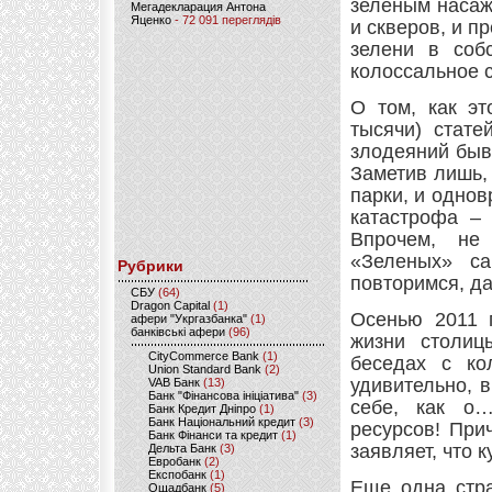
зеленым насаж
Мегадекларация Антона
Яценко
- 72 091 переглядів
и скверов, и 
зелени в соб
колоссальное 
О том, как эт
тысячи) стате
злодеяний быв
Заметив лишь, 
парки, и однов
катастрофа – 
Впрочем, не
«Зеленых» с
Рубрики
повторимся, д
CБУ
(64)
Dragon Capital
(1)
Осенью 2011 г
афери "Укргазбанка"
(1)
банківські афери
(96)
жизни столиц
CityCommerce Bank
(1)
беседах с ко
Union Standard Bank
(2)
удивительно, 
VAB Банк
(13)
Банк "Фінансова ініціатива"
(3)
себе, как о
Банк Кредит Дніпро
(1)
Банк Національний кредит
(3)
ресурсов! При
Банк Фінанси та кредит
(1)
заявляет, что 
Дельта Банк
(3)
Евробанк
(2)
Експобанк
(1)
Еще одна стра
Ощадбанк
(5)