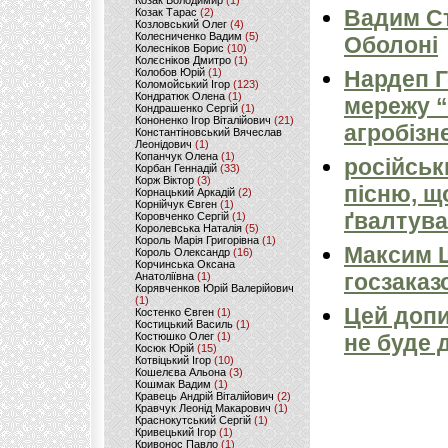
Козак Володимир
(1)
Вадим Ст
Козак Тарас
(2)
Козловський Олег
(4)
Колесниченко Вадим
(5)
Оболоні
Колесніков Борис
(10)
Колєсніков Дмитро
(1)
Колобов Юрій
(1)
Нардеп 
Коломойський Ігор
(123)
Кондратюк Олена
(1)
мережу “
Кондрашенко Сергій
(1)
Кононенко Ігор Віталійович
(21)
агробізн
Константіновський Вячеслав
Леонідович
(1)
Копанчук Олена
(1)
російськ
Корбан Геннадій
(33)
Корж Віктор
(3)
пісню, щ
Корнацький Аркадій
(2)
Корнійчук Євген
(1)
ґвалтува
Коровченко Сергій
(1)
Королевська Наталія
(5)
Король Марія Григорівна
(1)
Максим 
Король Олександр
(16)
Корчинська Оксана
госзаказ
Анатоліївна
(1)
Корявченков Юрій Валерійович
(1)
Цей допи
Костенко Євген
(1)
Костицький Василь
(1)
Костюшко Олег
(1)
не буде 
Косюк Юрій
(15)
Котвіцький Ігор
(10)
Кошелєва Альона
(3)
Кошмак Вадим
(1)
Кравець Андрій Віталійович
(2)
Кравчук Леонід Макарович
(1)
Краснокутський Сергій
(1)
Кривецький Ігор
(1)
Кривонос Павло
(1)