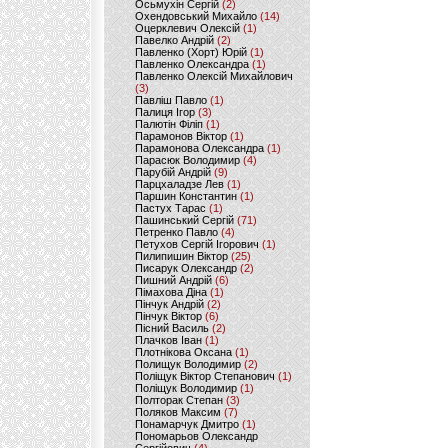
Осьмухін Сергій
(2)
Охендовський Михайло
(14)
Оцерклевич Олексій
(1)
Павелко Андрій
(2)
Павленко (Хорт) Юрій
(1)
Павленко Олександра
(1)
Павленко Олексій Михайлович
(3)
Павліш Павло
(1)
Палиця Ігор
(3)
Палютін Філіп
(1)
Парамонов Віктор
(1)
Парамонова Олександра
(1)
Парасюк Володимир
(4)
Парубій Андрій
(9)
Парцхаладзе Лев
(1)
Паршин Константин
(1)
Пастух Тарас
(1)
Пашинський Сергій
(71)
Петренко Павло
(4)
Петухов Сергій Ігорович
(1)
Пилипишин Віктор
(25)
Писарук Олександр
(2)
Пишний Андрій
(6)
Пімахова Діна
(1)
Пінчук Андрій
(2)
Пінчук Віктор
(6)
Пісний Василь
(2)
Плачков Іван
(1)
Плотнікова Оксана
(1)
Полищук Володимир
(2)
Поліщук Віктор Степанович
(1)
Поліщук Володимир
(1)
Полторак Степан
(3)
Поляков Максим
(7)
Понамарчук Дмитро
(1)
Пономарьов Олександр