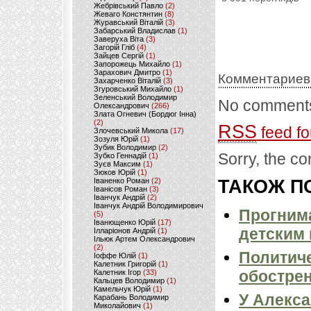
Жебрівський Павло
(2)
Жеваго Констянтин
(8)
Журавський Віталій
(3)
Забарський Владислав
(1)
Заверуха Віта
(3)
Загорій Гліб
(4)
Зайцев Сергій
(1)
Запорожець Михайло
(1)
Зарахович Дмитро
(1)
Комментариев
Захарченко Віталій
(3)
Згуровський Михайло
(1)
Зеленський Володимир
No comments
Олександрович
(266)
Злата Огневич (Бордюг Інна)
(2)
RSS
feed fo
Злочевський Микола
(17)
Зозуля Юрій
(1)
Зубик Володимир
(2)
Sorry, the co
Зубко Геннадій
(1)
Зуєв Максим
(1)
Зюков Юрій
(1)
Іваненко Роман
(2)
ТАКОЖ ПО
Іванісов Роман
(3)
Іванчук Андрій
(2)
Іванчук Андрій Володимирович
Прогнима
(5)
Іванющенко Юрій
(17)
детским
Ілларіонов Андрій
(1)
Ільюк Артем Олександрович
(2)
Политиче
Іоффе Юлій
(1)
Калетник Григорій
(1)
обострен
Калетник Ігор
(33)
Кальцев Володимир
(1)
Камельчук Юрій
(1)
У Алекса
Карабань Володимир
Миколайович
(1)