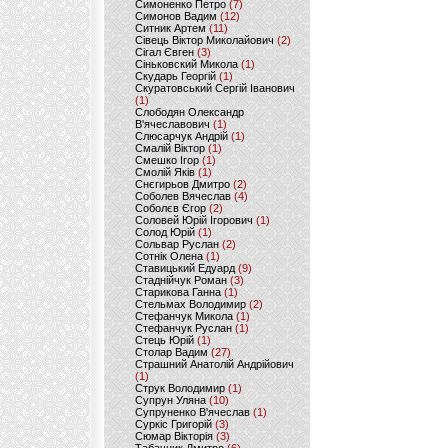
Симоненко Петро
(7)
Симонов Вадим
(12)
Ситник Артем
(11)
Сівець Віктор Миколайович
(2)
Сігал Євген
(3)
Сіньковский Микола
(1)
Скударь Георгій
(1)
Скуратовський Сергій Іванович
(1)
Слободян Олександр
В'ячеславович
(1)
Слюсарчук Андрій
(1)
Смалій Віктор
(1)
Смешко Ігор
(1)
Смолій Яків
(1)
Снєгирьов Дмитро
(2)
Соболев Вячеслав
(4)
Соболєв Єгор
(2)
Соловей Юрій Ігорович
(1)
Солод Юрій
(1)
Сольвар Руслан
(2)
Сотнік Олена
(1)
Ставицький Едуард
(9)
Стаднійчук Роман
(3)
Старикова Ганна
(1)
Стельмах Володимир
(2)
Стефанчук Микола
(1)
Стефанчук Руслан
(1)
Стець Юрій
(1)
Столар Вадим
(27)
Страшний Анатолій Андрійович
(1)
Струк Володимир
(1)
Супрун Уляна
(10)
Супруненко В'ячеслав
(1)
Суркіс Григорій
(3)
Сюмар Вікторія
(3)