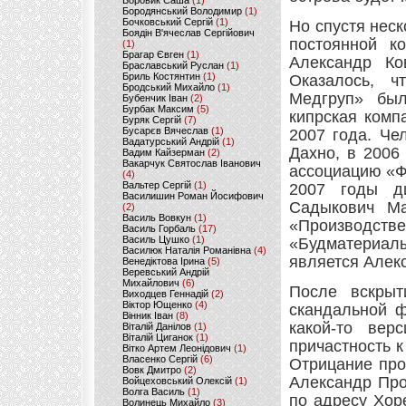
Боровик Саша
(1)
Бородянський Володимир
(1)
Бочковський Сергій
(1)
Но спустя неск
Боядін В'ячеслав Сергійович
постоянной к
(1)
Брагар Євген
(1)
Александр Ко
Браславський Руслан
(1)
Бриль Костянтин
(1)
Оказалось, ч
Бродський Михайло
(1)
Медгруп» был
Бубенчик Іван
(2)
Бурбак Максим
(5)
кипрская комп
Буряк Сергій
(7)
Бусарєв Вячеслав
(1)
2007 года. Че
Вадатурський Андрій
(1)
Дахно, в 2006
Вадим Кайзерман
(2)
Вакарчук Святослав Іванович
ассоциацию «Фо
(4)
Вальтер Сергій
(1)
2007 годы д
Василишин Роман Йосифович
Садыкович М
(2)
Василь Вовкун
(1)
«Производст
Василь Горбаль
(17)
Василь Цушко
(1)
«Будматериал
Василюк Наталія Романівна
(4)
является Алек
Венедіктова Ірина
(5)
Веревський Андрій
Михайлович
(6)
После вскрыт
Виходцев Геннадій
(2)
Віктор Ющенко
(4)
скандальной ф
Вінник Іван
(8)
какой-то вер
Віталій Данілов
(1)
Віталій Циганок
(1)
причастность 
Вітко Артем Леонідович
(1)
Власенко Сергій
(6)
Отрицание про
Вовк Дмитро
(2)
Александр Про
Войцеховський Олексій
(1)
Волга Василь
(1)
по адресу Хор
Волинець Михайло
(3)