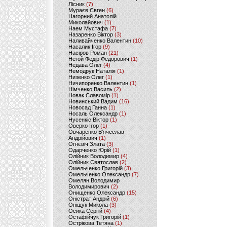
Лісник
(7)
Мураєв Євген
(6)
Нагорний Анатолій
Миколайович
(1)
Наем Мустафа
(7)
Назаренко Віктор
(3)
Наливайченко Валентин
(10)
Насалик Ігор
(9)
Насіров Роман
(21)
Негой Федір Федорович
(1)
Недава Олег
(4)
Немодрук Наталія
(1)
Низенко Олег
(1)
Ничипоренко Валентин
(1)
Німченко Василь
(2)
Новак Славомір
(1)
Новинський Вадим
(16)
Новосад Ганна
(1)
Носаль Олександр
(1)
Нусенкіс Віктор
(1)
Оверко Ігор
(1)
Овчаренко В'ячеслав
Андрійович
(1)
Огнєвіч Злата
(3)
Одарченко Юрій
(1)
Олійник Володимир
(4)
Олійник Святослав
(2)
Омельченко Григорій
(3)
Омельченко Олександр
(7)
Омелян Володимир
Володимирович
(2)
Онищенко Олександр
(15)
Оністрат Андрій
(6)
Оніщук Микола
(3)
Осика Сергій
(4)
Остафійчук Григорій
(1)
Острікова Тетяна
(1)