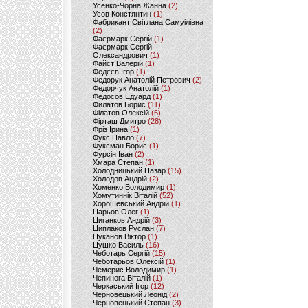
Усенко-Чорна Жанна
(2)
Усов Констянтин
(1)
Фабрикант Світлана Самуілівна
(2)
Фаєрмарк Сергій
(1)
Фаєрмарк Сергій
Олександрович
(1)
Файст Валерій
(1)
Федєєв Ігор
(1)
Федорук Анатолій Петрович
(2)
Федорчук Анатолій
(1)
Федосов Едуард
(1)
Филатов Борис
(11)
Філатов Олексій
(6)
Фірташ Дмитро
(28)
Фріз Ірина
(1)
Фукс Павло
(7)
Фуксман Борис
(1)
Фурсін Іван
(2)
Хмара Степан
(1)
Холодницький Назар
(15)
Холодов Андрій
(2)
Хоменко Володимир
(1)
Хомутиннік Віталій
(52)
Хорошевський Андрій
(1)
Царьов Олег
(1)
Циганков Андрій
(3)
Циплаков Руслан
(7)
Цуканов Віктор
(1)
Цушко Василь
(16)
Чеботарь Сергій
(15)
Чеботарьов Олексій
(1)
Чемерис Володимир
(1)
Чепинога Віталій
(1)
Черкаський Ігор
(12)
Черновецький Леонід
(2)
Черновецький Степан
(3)