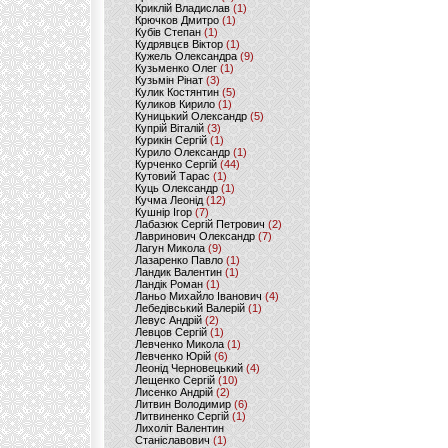
Криклій Владислав
(1)
Крючков Дмитро
(1)
Кубів Степан
(1)
Кудрявцєв Віктор
(1)
Кужель Олександра
(9)
Кузьменко Олег
(1)
Кузьмін Рінат
(3)
Кулик Костянтин
(5)
Куликов Кирило
(1)
Куницький Олександр
(5)
Купрій Віталій
(3)
Курикін Сергій
(1)
Курило Олександр
(1)
Курченко Сергій
(44)
Кутовий Тарас
(1)
Куць Олександр
(1)
Кучма Леонід
(12)
Кушнір Ігор
(7)
Лабазюк Сергій Петрович
(2)
Лавринович Олександр
(7)
Лагун Микола
(9)
Лазаренко Павло
(1)
Ландик Валентин
(1)
Ландік Роман
(1)
Ланьо Михайло Іванович
(4)
Лебедівський Валерій
(1)
Левус Андрій
(2)
Левцов Сергій
(1)
Левченко Микола
(1)
Левченко Юрій
(6)
Леонід Черновецький
(4)
Лещенко Сергій
(10)
Лисенко Андрій
(2)
Литвин Володимир
(6)
Литвиненко Сергій
(1)
Лихоліт Валентин
Станіславович
(1)