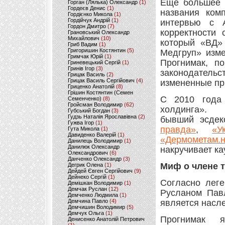
Еще большее 
Горган (Лялька) Олександр
(1)
Гордеєв Денис
(1)
названия ком
Гордієнко Микола
(1)
Гордійчук Андрій
(1)
интервью с А
Гордон Дмитро
(7)
корректности 
Грановський Олександр
Михайлович
(10)
который «ВД» 
Гриб Вадим
(1)
Григоришин Костянтин
(5)
Медгруп» изм
Гримчак Юрій
(1)
Прогнимак, п
Гриневецький Сергій
(1)
Гринів Ігор
(3)
законодатель
Грицак Василь
(2)
Грицак Василь Сергійович
(4)
измененные пр
Гриценко Анатолій
(8)
Грішин Костянтин (Семен
С 2010 года 
Семенченко)
(8)
Гройсман Володимир
(62)
холдинга»
Губський Богдан
(3)
Гудзь Наталія Ярославівна
(2)
бывший эсдек
Гужва Ігор
(1)
правда»
,
«У
Гута Микола
(1)
Давиденко Валерій
(1)
«Дермометам.н
Данилець Володимир
(1)
Данилюк Олександр
накручивает к
Олександрович
(6)
Данченко Олександр
(3)
Миф о члене 
Дегрик Олена
(1)
Дейдей Євген Сергійович
(9)
Дейнеко Сергій
(1)
Согласно леге
Демішкан Володимир
(1)
Демчак Руслан
(12)
Русланом Павл
Демченко Людмила
(1)
Демчина Павло
(4)
является насл
Демчишин Володимир
(5)
Демчук Ольга
(1)
Прогнимак я
Денисенко Анатолій Петрович