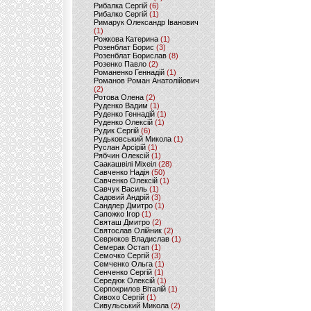
Рибалка Сергій
(6)
Рибалко Сергій
(1)
Римарук Олександр Іванович
(1)
Рожкова Катерина
(1)
Розенблат Борис
(3)
Розенблат Борислав
(8)
Розенко Павло
(2)
Романенко Геннадій
(1)
Романов Роман Анатолійович
(2)
Ротова Олена
(2)
Руденко Вадим
(1)
Руденко Геннадій
(1)
Руденко Олексій
(1)
Рудик Сергій
(6)
Рудьковський Микола
(1)
Руслан Арсірій
(1)
Рябчин Олексій
(1)
Саакашвілі Міхеіл
(28)
Савченко Надія
(50)
Савченко Олексій
(1)
Савчук Василь
(1)
Садовий Андрій
(3)
Сандлер Дмитро
(1)
Сапожко Ігор
(1)
Святаш Дмитро
(2)
Святослав Олійник
(2)
Севрюков Владислав
(1)
Семерак Остап
(1)
Семочко Сергій
(3)
Семченко Ольга
(1)
Сенченко Сергій
(1)
Середюк Олексій
(1)
Серпокрилов Віталій
(1)
Сивохо Сергій
(1)
Сивульський Микола
(2)