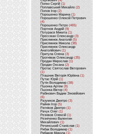
Сергійович
(4)
Попко Сергій
(1)
Поплавський Михайло
(2)
Попов Ігор
(2)
Порошенко Марина
(1)
Порошенко Олексій Петрович
(4)
Порошенко Петро
(465)
Портнов Андрій
(9)
Потураєв Микита
(1)
Прессман Олександр
(3)
Присяжнюк Анатолій
(5)
Присяжнюк Микола
(38)
Присяжнюк Олександр
Анатолійович
(1)
Притула Олена
(3)
Прогнімак Олександр
(35)
Продан Мирослав
(1)
Продан Оксана
(2)
Протас Святослав Вікторович
(1)
Пташник Вікторія Юріївна
(1)
Путас Юрій
(1)
Путін Володимир
(38)
Пшонка Артем
(8)
Пшонка Віктор
(4)
Рабінович Вадим Зіновійович
(6)
Разумков Дмитро
(3)
Райнін Ігор
(5)
Ратніков Дмитро
(1)
Рачук Олег
(1)
Резніков Олексій
(1)
Резніченко Валентин
Михайлович
(1)
Речинський Станіслав
(1)
Рибак Володимир
(1)
Рибаков Микола
(1)