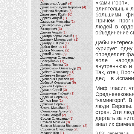
(1)
«камингорп»
Денисенко Андрій
(6)
Денисенко Вадим Ігорович
(4)
влиятельных л
Денісова Людміла
(6)
большими фин
Дерев'янко Юрій
(10)
Деркач Андрій
(1)
Причем Прогн
Джемілєв Мустафа
(1)
Дзензерський Денис
людей в орден
Вікторович
(3)
объединение с
Дзинзя Андрій
(1)
Дмитро Корчинський
(1)
Дмитрук Микола Ілліч
(1)
Дабы интересы
Дмитрунь Юрій
(1)
Добкін Дмитро
(1)
курирует одну
Добкін Михайло
(2)
определяет фа
Довгий Олесь
(6)
Долженков Олександр
воле народа
Валерійович
(1)
Донець Тетяна
(2)
внутреннюю и 
Дубинський Олександр
(2)
Так, отец Про
Дубілет Олександр
(1)
Дубневич Богдан
(4)
дед – в Испани
Дубневич Ярослав
(8)
Дубовой Олександр
(9)
Думчев Сергій
(2)
Миф гласит, ч
Дунаєв Сергій
(3)
Средневековья
Дурдинець Тиберій
(1)
Дядечко Сергій
(4)
“камингорп”. 
Дятлов Ігор
(1)
Дяченко Сергій
(3)
люди Европы.
Єжель Михайло
(1)
стран. Эти люд
Ємельянов Артур
(2)
Єрмак Андрій
(2)
дергать за нит
Єршов Олександр
(3)
Єфімов Максим
(3)
знал их фамил
Єфімов Максим Вікторович
(2)
Єфремов Олександр
(20)
Жданов Ігор
(1)
3 091 переглядів