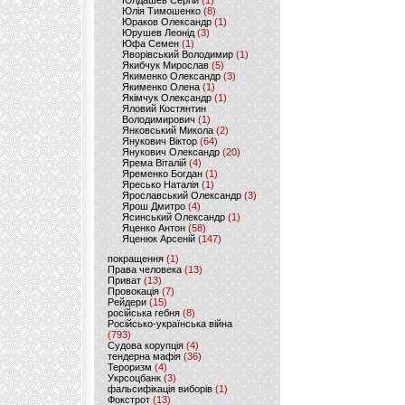
Юлдашев Сергій
(1)
Юлія Тимошенко
(8)
Юраков Олександр
(1)
Юрушев Леонід
(3)
Юфа Семен
(1)
Яворівський Володимир
(1)
Якибчук Мирослав
(5)
Якименко Олександр
(3)
Якименко Олена
(1)
Якімчук Олександр
(1)
Яловий Костянтин
Володимирович
(1)
Янковський Микола
(2)
Янукович Віктор
(64)
Янукович Олександр
(20)
Ярема Віталій
(4)
Яременко Богдан
(1)
Яресько Наталія
(1)
Ярославський Олександр
(3)
Ярош Дмитро
(4)
Ясинський Олександр
(1)
Яценко Антон
(58)
Яценюк Арсеній
(147)
покращення
(1)
Права человека
(13)
Приват
(13)
Провокація
(7)
Рейдери
(15)
російська гебня
(8)
Російсько-українська війна
(793)
Судова корупція
(4)
тендерна мафія
(36)
Тероризм
(4)
Укрсоцбанк
(3)
фальсифікація виборів
(1)
Фокстрот
(13)