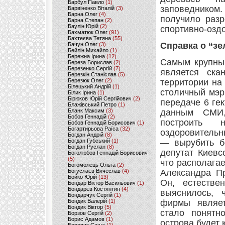
Барбул Павло
(1)
заповедником
Барвіненко Віталій
(3)
Барна Олег
(4)
получило разр
Барна Степан
(2)
Баулін Юрій
(2)
спортивно-озд
Бахматюк Олег
(91)
Бахтеєва Тетяна
(55)
Справка о “з
Бачун Олег
(3)
Бейлін Михайло
(1)
Бережна Ірина
(12)
Самым крупным
Береза Борислав
(2)
Березенко Сергій
(7)
является ска
Березкін Станіслав
(5)
Березюк Олег
(2)
территории на
Білецький Андрій
(1)
столичный мэр
Білик Ірина
(1)
Бірюков Юрій Сергійович
(2)
передаче 6 ге
Блажівський Петро
(1)
Бланк Максим
(3)
данным СМИ,
Бобов Геннадій
(2)
построить 
Бобов Геннадій Борисович
(1)
Богартирьова Раїса
(32)
оздоровительн
Богдан Андрій
(8)
Богдан Губський
(1)
— вырубить б
Богдан Руслан
(8)
депутат Киевс
Боголюбов Геннадій Борисович
(5)
что располага
Богомолець Ольга
(2)
Богуслаєв Вячеслав
(4)
Александра Пр
Бойко Юрій
(13)
Он, естестве
Бондар Віктор Васильович
(1)
Бондарєв Костянтин
(4)
выяснилось, 
Бондарчук Сергій
(1)
Бондик Валерій
(1)
фирмы являет
Бондик Віктор
(5)
стало понятн
Борзов Сергiй
(2)
Борис Адамов
(1)
острова будет 