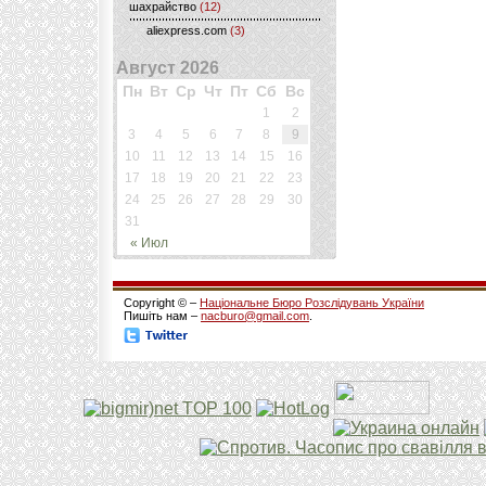
шахрайство
(12)
aliexpress.com
(3)
Август 2026
Пн
Вт
Ср
Чт
Пт
Сб
Вс
1
2
3
4
5
6
7
8
9
10
11
12
13
14
15
16
17
18
19
20
21
22
23
24
25
26
27
28
29
30
31
« Июл
Copyright © –
Національне Бюро Розслідувань України
Пишіть нам –
nacburo@gmail.com
.