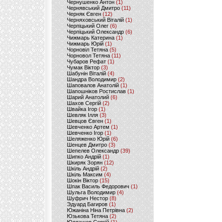
Чернушенко Антон
(1)
Чернявський Дмитро
(11)
Черняк Євген
(12)
Черняховський Віталій
(1)
Черпіцький Олег
(6)
Черпіцький Олександр
(6)
Чижмарь Катерина
(1)
Чижмарь Юрій
(1)
Чорновіл Тетяна
(5)
Чорновол Тетяна
(11)
Чубаров Рефат
(1)
Чумак Віктор
(3)
Шабунін Віталій
(4)
Шандра Володимир
(2)
Шаповалов Анатолій
(1)
Шапошніков Ростислав
(1)
Шарий Анатолий
(6)
Шахов Сергій
(2)
Швайка Ігор
(1)
Шевляк Ілля
(3)
Шевцов Євген
(1)
Шевченко Артем
(1)
Шевченко Ігор
(1)
Шеляженко Юрій
(6)
Шенцев Дмитро
(3)
Шепелев Олександр
(39)
Шипко Андрій
(1)
Шкиряк Зорян
(12)
Шкіль Андрій
(2)
Шкіль Максим
(4)
Шокін Віктор
(15)
Шпак Василь Федорович
(1)
Шульга Володимир
(4)
Шуфрич Нестор
(8)
Эдуард Багиров
(1)
Южаніна Ніна Петрівна
(2)
Юзькова Тетяна
(2)