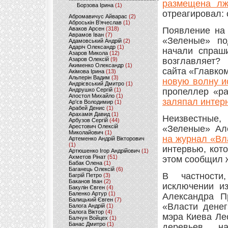
размещена лж
Борзова Ірина
(1)
отреагировал:
Абромавичус Айварас
(2)
Аброськін В’ячеслав
(1)
Аваков Арсен
(318)
Появление на 
Аврамов Іван
(7)
«Зеленые» по
Адамовський Андрій
(2)
Адаріч Олександр
(1)
начали спраши
Азаров Микола
(12)
Азаров Олексій
(9)
возглавляет?
Акименко Олександр
(1)
сайта «Главко
Акімова Ірина
(13)
Альперін Вадим
(3)
новую волну и
Андрієвський Дмитро
(1)
Андрушко Сергій
(1)
пропеллер «ра
Апостол Михайло
(1)
заляпал интерн
Ар'єв Володимир
(1)
Арабей Денис
(1)
Арахамія Давид
(1)
Неизвестные,
Арбузов Сергій
(44)
Арестович Олексій
«Зеленые» Ал
Миколайович
(1)
на журнал «Вл
Артеменко Андрій Вікторович
(1)
интервью, кот
Артюшенко Ігор Андрійович
(1)
Ахметов Рінат
(51)
этом сообщил 
Бабак Олена
(1)
Баганець Олексій
(6)
В частности
Багрій Петро
(3)
Баканов Іван
(2)
исключении из
Бакулін Євген
(4)
Баленко Артур
(1)
Александра П
Балицький Євген
(7)
«Власти денег
Балога Андрій
(1)
Балога Віктор
(4)
мэра Киева Ле
Балчун Войцех
(1)
Банас Дмитро
(1)
деревьев н