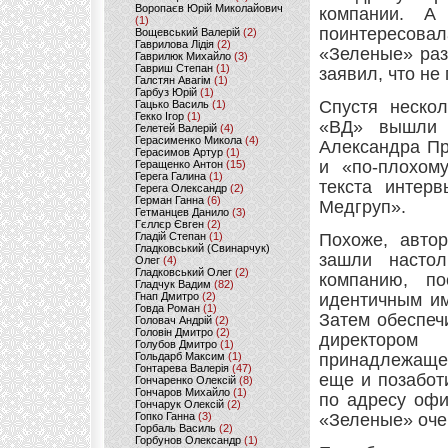
Воропаєв Юрій Миколайович
компании. А
(1)
поинтересовал
Вощевський Валерій
(2)
Гаврилова Лідія
(2)
«Зеленые» раз
Гаврилюк Михайло
(3)
Гавриш Степан
(1)
заявил, что не 
Галстян Авагім
(1)
Гарбуз Юрій
(1)
Спустя неско
Гацько Василь
(1)
Гекко Ігор
(1)
«ВД» вышли 
Гелетей Валерій
(4)
Герасименко Микола
(4)
Александра Пр
Герасимов Артур
(1)
и «по-плохом
Геращенко Антон
(15)
Герега Галина
(1)
текста интер
Герега Олександр
(2)
Герман Ганна
(6)
Медгруп».
Гетманцев Данило
(3)
Гєллєр Євген
(2)
Гладій Степан
(1)
Похоже, авто
Гладковський (Свинарчук)
зашли настол
Олег
(4)
Гладковський Олег
(2)
компанию, п
Гладчук Вадим
(82)
Гнап Дмитро
(2)
идентичным им
Говда Роман
(1)
Затем обеспеч
Головач Андрій
(2)
Головін Дмитро
(2)
директоро
Голубов Дмитро
(1)
Гольдарб Максим
(1)
принадлежащег
Гонтарева Валерія
(47)
еще и позабо
Гончаренко Олексій
(8)
Гончаров Михайло
(1)
по адресу офи
Гончарук Олексій
(2)
Гопко Ганна
(3)
«Зеленые» оче
Горбаль Василь
(2)
Горбунов Олександр
(1)