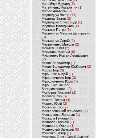
Матвієнко Анатолій
(2)
Матвійчук Едуард
(5)
Матейченко Костянтин
(1)
Матіос Анатолій
(9)
Медведчук Віктор
(74)
Медведь Віктор
(2)
Медведько Олександр
(1)
Медяник Володимир
(4)
Мельник Петро
(3)
Мельничук Максим Дмитрович
(3)
Мельничук Сергій
(1)
Мельніченко Микола
(2)
Мендель Юлія
(2)
Микитась Максим
(8)
Микитенко Роман Леонідович
(2)
Мисик Володимир
(1)
Мисик Володимир Юрійович
(2)
Мізрах Ігор
(3)
Мірошник Андрій
(1)
Мірошниченко Ігор
(3)
Мірошниченко Юрій
(4)
Мірошніченко Іван
Володимирович
(2)
Могильов Анатолій
(2)
Молоток Ігор
(6)
Монтян Тетяна
(4)
Мороко Юрій
(2)
Мосійчук Ігор
(2)
Москалевський В'ячеслав
(1)
Москаленко Ярослав
(1)
Москаль Геннадій
(5)
Мочанов Олексій
(1)
Мошенець Олена
(1)
Мошенский Валерий
(5)
Муженко Віктор
(1)
Мужчиль Олег (Сергій Аміров)