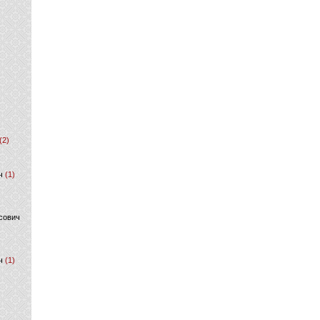
(2)
ч
(1)
сович
ч
(1)