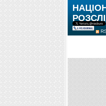
НАЦІО
РОЗСЛІ
R