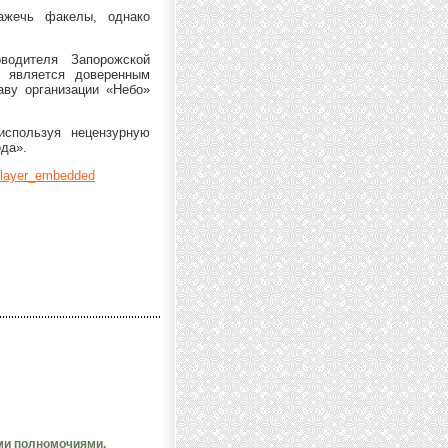
ажечь факелы, однако
водителя Запорожской
й является доверенным
аву организации «Небо»
используя нецензурную
ода».
player_embedded
ми полномочиями.