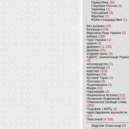
Приватбанк
(50)
Сбербанк России
(3)
Укрінбанк
(7)
Укрсоцбанк
(2)
Фідобанк
(1)
Юніон стандард банк
(1)
Без рубрики
(19)
Безпредєл
(56)
Верховна Рада України
(3)
вибори
(128)
Герої України
(1)
гривня
(3)
Дайджест
(1 233)
Дерибан
(25)
епідемія грипу
(4)
ЄДАПС: приватизація Україн
(5)
казнокрадство
(1)
контрабанда
(2)
корупція
(123)
Кримінал
(55)
Кутовий Тарас
(1)
Лохотрон
(5)
Луценківщина
(1)
Мафія
(32)
Наркомафія
(3)
Національна безпека
(211)
Незаконне будівництво
(6)
Обмеження свободи слова
(283)
Педофіли з БЮТу
(2)
переслідування журналістів
(17)
Персоналії
(4 316)
Абдуллін Олександр
(3)