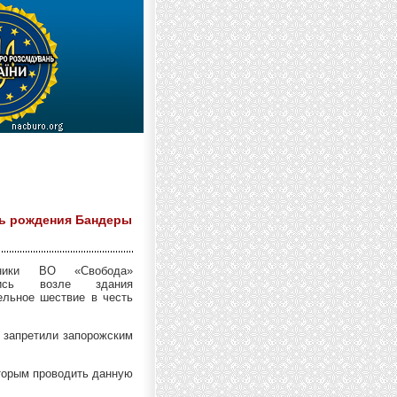
нь рождения Бандеры
нники ВО «Свобода»
лись возле здания
ельное шествие в честь
, запретили запорожским
оторым проводить данную