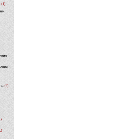
р
(1)
вич
ович
фович
на
(4)
1)
1)