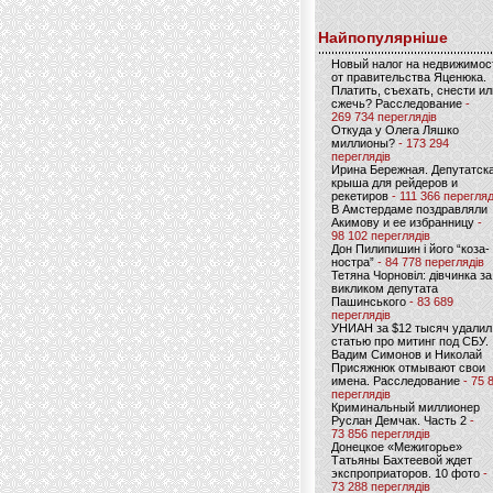
Найпопулярніше
Новый налог на недвижимос
от правительства Яценюка.
Платить, съехать, снести ил
сжечь? Расследование
-
269 734 переглядів
Откуда у Олега Ляшко
миллионы?
- 173 294
переглядів
Ирина Бережная. Депутатск
крыша для рейдеров и
рекетиров
- 111 366 перегляд
В Амстердаме поздравляли
Акимову и ее избранницу
-
98 102 переглядів
Дон Пилипишин і його “коза-
ностра”
- 84 778 переглядів
Тетяна Чорновіл: дівчинка за
викликом депутата
Пашинського
- 83 689
переглядів
УНИАН за $12 тысяч удалил
статью про митинг под СБУ.
Вадим Симонов и Николай
Присяжнюк отмывают свои
имена. Расследование
- 75 
переглядів
Криминальный миллионер
Руслан Демчак. Часть 2
-
73 856 переглядів
Донецкое «Межигорье»
Татьяны Бахтеевой ждет
экспроприаторов. 10 фото
-
73 288 переглядів