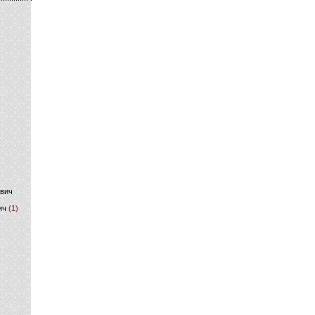
)
ович
ич
(1)