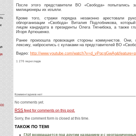
После этого представители ВО «Свобода» попытались з
милиционеры их изъяли.
ть
Кроме того, стражи порядка незаконно арестовали руко
облорганизации «Свобода» Виталия Подлобникова, которы
и
лицом кандидата в президенты Олега Тягнибока, а также гл
Игоря Артюшенко.
Ранее произошла провокация стороны коммунистов. Они, 
лексику, набросились с кулаками на представителей ВО «Своб
ая
Видео:
http://www.youtube.com/watch?v=d_vPqcgGwAg&feature=
ів
1 276 переглядів
Комментариев нет
No comments yet.
800
RSS
feed for comments on this post.
Sorry, the comment form is closed at this time.
ТАКОЖ ПО ТЕМІ
ГАИ возвращается под другим названием и с неограниченны