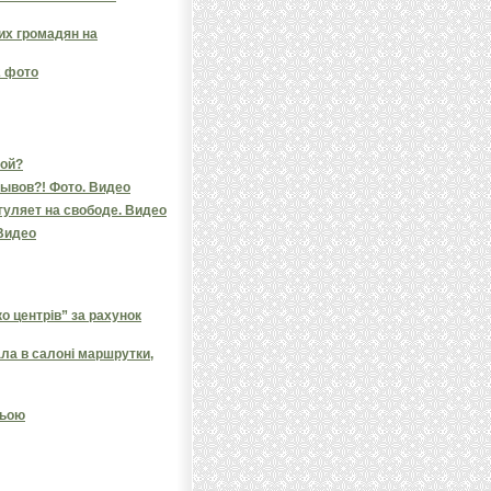
них громадян на
2 фото
кой?
мывов?! Фото. Видео
 гуляет на свободе. Видео
Видео
 центрів” за рахунок
ала в салоні маршрутки,
ньою