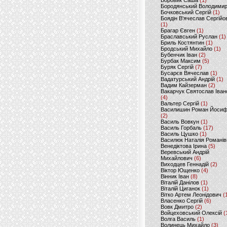
Боровик Саша
(1)
Бородянський Володими
Бочковський Сергій
(1)
Боядін В'ячеслав Сергійо
(1)
Брагар Євген
(1)
Браславський Руслан
(1)
Бриль Костянтин
(1)
Бродський Михайло
(1)
Бубенчик Іван
(2)
Бурбак Максим
(5)
Буряк Сергій
(7)
Бусарєв Вячеслав
(1)
Вадатурський Андрій
(1)
Вадим Кайзерман
(2)
Вакарчук Святослав Іван
(4)
Вальтер Сергій
(1)
Василишин Роман Йоси
(2)
Василь Вовкун
(1)
Василь Горбаль
(17)
Василь Цушко
(1)
Василюк Наталія Романів
Венедіктова Ірина
(5)
Веревський Андрій
Михайлович
(6)
Виходцев Геннадій
(2)
Віктор Ющенко
(4)
Вінник Іван
(8)
Віталій Данілов
(1)
Віталій Циганок
(1)
Вітко Артем Леонідович
(
Власенко Сергій
(6)
Вовк Дмитро
(2)
Войцеховський Олексій
(
Волга Василь
(1)
Волинець Михайло
(3)