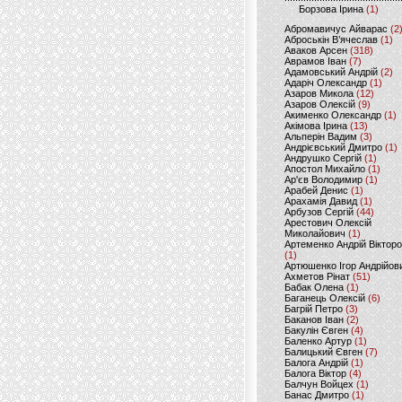
Борзова Ірина
(1)
Абромавичус Айварас
(2
Аброськін В’ячеслав
(1)
Аваков Арсен
(318)
Аврамов Іван
(7)
Адамовський Андрій
(2)
Адаріч Олександр
(1)
Азаров Микола
(12)
Азаров Олексій
(9)
Акименко Олександр
(1)
Акімова Ірина
(13)
Альперін Вадим
(3)
Андрієвський Дмитро
(1)
Андрушко Сергій
(1)
Апостол Михайло
(1)
Ар'єв Володимир
(1)
Арабей Денис
(1)
Арахамія Давид
(1)
Арбузов Сергій
(44)
Арестович Олексій
Миколайович
(1)
Артеменко Андрій Віктор
(1)
Артюшенко Ігор Андрійов
Ахметов Рінат
(51)
Бабак Олена
(1)
Баганець Олексій
(6)
Багрій Петро
(3)
Баканов Іван
(2)
Бакулін Євген
(4)
Баленко Артур
(1)
Балицький Євген
(7)
Балога Андрій
(1)
Балога Віктор
(4)
Балчун Войцех
(1)
Банас Дмитро
(1)