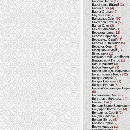
Барбул Павло
(1)
Барвіненко Віталій
(3)
Барна Олег
(4)
Барна Степан
(2)
Баулін Юрій
(2)
Бахматюк Олег
(91)
Бахтеєва Тетяна
(55)
Бачун Олег
(3)
Бейлін Михайло
(1)
Бережна Ірина
(12)
Береза Борислав
(2)
Березенко Сергій
(7)
Березкін Станіслав
(5)
Березюк Олег
(2)
Білецький Андрій
(1)
Білик Ірина
(1)
Бірюков Юрій Сергійович
Блажівський Петро
(1)
Бланк Максим
(3)
Бобов Геннадій
(2)
Бобов Геннадій Борисови
Богартирьова Раїса
(32)
Богдан Андрій
(8)
Богдан Губський
(1)
Богдан Руслан
(8)
Боголюбов Геннадій Бори
(5)
Богомолець Ольга
(2)
Богуслаєв Вячеслав
(4)
Бойко Юрій
(13)
Бондар Віктор Васильови
Бондарєв Костянтин
(4)
Бондарчук Сергій
(1)
Бондик Валерій
(1)
Бондик Віктор
(5)
Борзов Сергiй
(2)
Борис Адамов
(1)