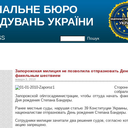
НАЛЬНЕ БЮРО
ДУВАНЬ УКРАЇНИ
SS
Пошук
Запорожская милиция не позволила отпразновать Де
факельным шествием
января 3, 2010
Сторо
собра
Запорожской облгосадминистрации, чтобы оттуда начать фак
Дня рождения Степана Бандеры.
Ранее местные суды, нарушая статью 39 Конституции Украины
националистам отпразновать День рождения Степана Бандеры.
Сотрудники милиции зачитали два решения судов, согласно к
акцию запрещено.