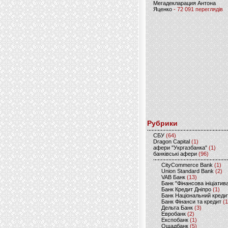
Мегадекларация Антона
Яценко
- 72 091 переглядів
Рубрики
CБУ
(64)
Dragon Capital
(1)
афери "Укргазбанка"
(1)
банківські афери
(96)
CityCommerce Bank
(1)
Union Standard Bank
(2)
VAB Банк
(13)
Банк "Фінансова ініціатив
Банк Кредит Дніпро
(1)
Банк Національний креди
Банк Фінанси та кредит
(1
Дельта Банк
(3)
Евробанк
(2)
Експобанк
(1)
Ощадбанк
(5)