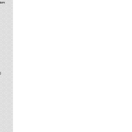
вич
)