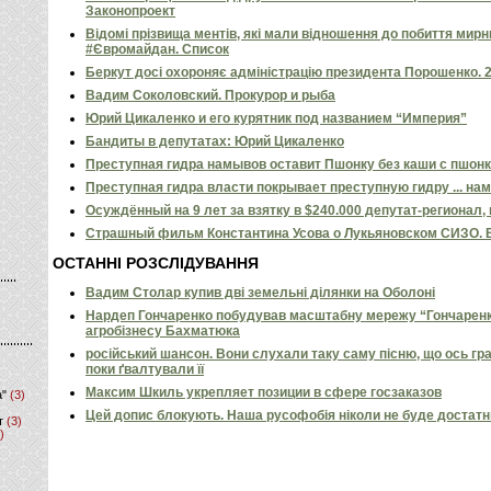
Законопроект
Відомі прізвища ментів, які мали відношення до побиття мир
#Євромайдан. Список
Беркут досі охороняє адміністрацію президента Порошенко. 
Вадим Соколовский. Прокурор и рыба
Юрий Цикаленко и его курятник под названием “Империя”
Бандиты в депутатах: Юрий Цикаленко
Преступная гидра намывов оставит Пшонку без каши с пшон
Преступная гидра власти покрывает преступную гидру ... на
Осуждённый на 9 лет за взятку в $240.000 депутат-регионал,
Страшный фильм Константина Усова о Лукьяновском СИЗО. 
ОСТАННІ РОЗСЛІДУВАННЯ
Вадим Столар купив дві земельні ділянки на Оболоні
Нардеп Гончаренко побудував масштабну мережу “Гончаренко
агробізнесу Бахматюка
російський шансон. Вони слухали таку саму пісню, що ось гр
поки ґвалтували її
Максим Шкиль укрепляет позиции в сфере госзаказов
а"
(3)
Цей допис блокують. Наша русофобія ніколи не буде достат
т
(3)
)