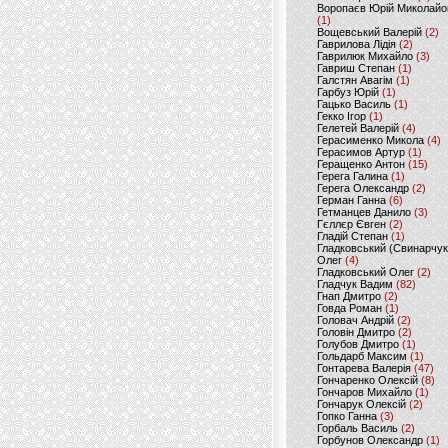
Воропаєв Юрій Миколайо
(1)
Вощевський Валерій
(2)
Гаврилова Лідія
(2)
Гаврилюк Михайло
(3)
Гавриш Степан
(1)
Галстян Авагім
(1)
Гарбуз Юрій
(1)
Гацько Василь
(1)
Гекко Ігор
(1)
Гелетей Валерій
(4)
Герасименко Микола
(4)
Герасимов Артур
(1)
Геращенко Антон
(15)
Герега Галина
(1)
Герега Олександр
(2)
Герман Ганна
(6)
Гетманцев Данило
(3)
Гєллєр Євген
(2)
Гладій Степан
(1)
Гладковський (Свинарчук
Олег
(4)
Гладковський Олег
(2)
Гладчук Вадим
(82)
Гнап Дмитро
(2)
Говда Роман
(1)
Головач Андрій
(2)
Головін Дмитро
(2)
Голубов Дмитро
(1)
Гольдарб Максим
(1)
Гонтарева Валерія
(47)
Гончаренко Олексій
(8)
Гончаров Михайло
(1)
Гончарук Олексій
(2)
Гопко Ганна
(3)
Горбаль Василь
(2)
Горбунов Олександр
(1)