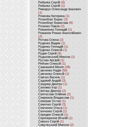
Рибалка Сергій
(6)
Рибалко Сергій
(1)
Римарук Олександр Іванович
(1)
Рожкова Катерина
(1)
Розенблат Борис
(3)
Розенблат Борислав
(8)
Розенко Павло
(2)
Романенко Геннадій
(1)
Романов Роман Анатолійович
(2)
Ротова Олена
(2)
Руденко Вадим
(1)
Руденко Геннадій
(1)
Руденко Олексій
(1)
Рудик Сергій
(6)
Рудьковський Микола
(1)
Руслан Арсірій
(1)
Рябчин Олексій
(1)
Саакашвілі Міхеіл
(28)
Савченко Надія
(50)
Савченко Олексій
(1)
Савчук Василь
(1)
Садовий Андрій
(3)
Сандлер Дмитро
(1)
Сапожко Ігор
(1)
Святаш Дмитро
(2)
Святослав Олійник
(2)
Севрюков Владислав
(1)
Семерак Остап
(1)
Семочко Сергій
(3)
Семченко Ольга
(1)
Сенченко Сергій
(1)
Середюк Олексій
(1)
Серпокрилов Віталій
(1)
Сивохо Сергій
(1)
Сивульський Микола
(2)