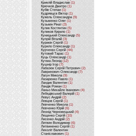
Криклій Владислав
(1)
Крючков Дмитро
(1)
Кубів Степан
(1)
Кудрявцєв Віктор
(1)
Кужель Олександра
(9)
Кузьменко Олег
(1)
Кузьмін Рінат
(3)
Кулик Костянтин
(5)
Куликов Кирило
(1)
Куницький Олександр
(5)
Купрій Віталій
(3)
Курикін Сергій
(1)
Курило Олександр
(1)
Курченко Сергій
(44)
Кутовий Тарас
(1)
Куць Олександр
(1)
Кучма Леонід
(12)
Кушнір Ігор
(7)
Лабазюк Сергій Петрович
(2)
Лавринович Олександр
(7)
Лагун Микола
(9)
Лазаренко Павло
(1)
Ландик Валентин
(1)
Ландік Роман
(1)
Ланьо Михайло Іванович
(4)
Лебедівський Валерій
(1)
Левус Андрій
(2)
Левцов Сергій
(1)
Левченко Микола
(1)
Левченко Юрій
(6)
Леонід Черновецький
(4)
Лещенко Сергій
(10)
Лисенко Андрій
(2)
Литвин Володимир
(6)
Литвиненко Сергій
(1)
Лихоліт Валентин
Станіславович
(1)