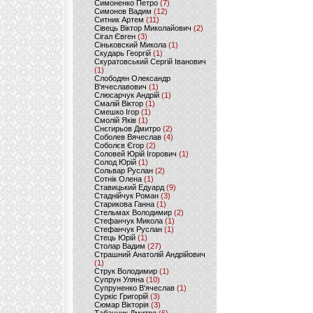
Симоненко Петро
(7)
Симонов Вадим
(12)
Ситник Артем
(11)
Сівець Віктор Миколайович
(2)
Сігал Євген
(3)
Сіньковский Микола
(1)
Скударь Георгій
(1)
Скуратовський Сергій Іванович
(1)
Слободян Олександр
В'ячеславович
(1)
Слюсарчук Андрій
(1)
Смалій Віктор
(1)
Смешко Ігор
(1)
Смолій Яків
(1)
Снєгирьов Дмитро
(2)
Соболев Вячеслав
(4)
Соболєв Єгор
(2)
Соловей Юрій Ігорович
(1)
Солод Юрій
(1)
Сольвар Руслан
(2)
Сотнік Олена
(1)
Ставицький Едуард
(9)
Стаднійчук Роман
(3)
Старикова Ганна
(1)
Стельмах Володимир
(2)
Стефанчук Микола
(1)
Стефанчук Руслан
(1)
Стець Юрій
(1)
Столар Вадим
(27)
Страшний Анатолій Андрійович
(1)
Струк Володимир
(1)
Супрун Уляна
(10)
Супруненко В'ячеслав
(1)
Суркіс Григорій
(3)
Сюмар Вікторія
(3)