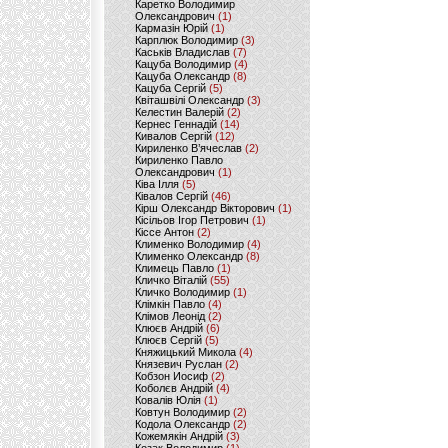
Каретко Володимир
Олександрович
(1)
Кармазін Юрій
(1)
Карплюк Володимир
(3)
Каськів Владислав
(7)
Кацуба Володимир
(4)
Кацуба Олександр
(8)
Кацуба Сергій
(5)
Квіташвілі Олександр
(3)
Келестин Валерій
(2)
Кернес Геннадій
(14)
Кивалов Сергій
(12)
Кириленко В’ячеслав
(2)
Кириленко Павло
Олександрович
(1)
Ківа Ілля
(5)
Ківалов Сергій
(46)
Кірш Олександр Вікторович
(1)
Кісільов Ігор Петрович
(1)
Кіссе Антон
(2)
Клименко Володимир
(4)
Клименко Олександр
(8)
Климець Павло
(1)
Кличко Віталій
(55)
Кличко Володимир
(1)
Клімкін Павло
(4)
Клімов Леонід
(2)
Клюєв Андрій
(6)
Клюєв Сергій
(5)
Княжицький Микола
(4)
Князевич Руслан
(2)
Кобзон Иосиф
(2)
Коболєв Андрій
(4)
Ковалів Юлія
(1)
Ковтун Володимир
(2)
Кодола Олександр
(2)
Кожемякін Андрій
(3)