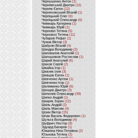
Чернушенко Антон
(1)
Чернявський Дмитро
(11)
Черняк Євген
(12)
Черняховський Віталій
(1)
Черпіцький Олег
(6)
Черпіцький Олександр
(6)
Чижмарь Катерина
(1)
Чижмарь Юрій
(1)
Чорновіл Тетяна
(5)
Чорновол Тетяна
(11)
Чубаров Рефат
(1)
Чумак Віктор
(3)
Шабунін Віталій
(4)
Шандра Володимир
(2)
Шаповалов Анатолій
(1)
Шапошніков Ростислав
(1)
Шарий Анатолий
(6)
Шахов Сергій
(2)
Швайка Ігор
(1)
Шевляк Ілля
(3)
Шевцов Євген
(1)
Шевченко Артем
(1)
Шевченко Ігор
(1)
Шеляженко Юрій
(6)
Шенцев Дмитро
(3)
Шепелев Олександр
(39)
Шипко Андрій
(1)
Шкиряк Зорян
(12)
Шкіль Андрій
(2)
Шкіль Максим
(4)
Шокін Віктор
(15)
Шпак Василь Федорович
(1)
Шульга Володимир
(4)
Шуфрич Нестор
(8)
Эдуард Багиров
(1)
Южаніна Ніна Петрівна
(2)
Юзькова Тетяна
(2)