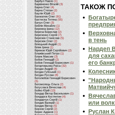
Барбул Павло
(1)
Барвіненко Віталій
(3)
ТАКОЖ ПО
Барна Олег
(4)
Барна Степан
(2)
Баулін Юрій
(2)
Богатыре
Бахматюк Олег
(91)
Бахтеєва Тетяна
(55)
Бачун Олег
(3)
предприя
Бейлін Михайло
(1)
Бережна Ірина
(12)
Верховна
Береза Борислав
(2)
Березенко Сергій
(7)
Березкін Станіслав
(5)
в тень
Березюк Олег
(2)
Білецький Андрій
(1)
Нардеп В
Білик Ірина
(1)
Бірюков Юрій Сергійович
(2)
Блажівський Петро
(1)
для саха
Бланк Максим
(3)
Бобов Геннадій
(2)
его банк
Бобов Геннадій Борисович
(1)
Богартирьова Раїса
(32)
Богдан Андрій
(8)
Колесник
Богдан Губський
(1)
Богдан Руслан
(8)
Боголюбов Геннадій Борисович
"Народны
(5)
Богомолець Ольга
(2)
Матвийч
Богуслаєв Вячеслав
(4)
Бойко Юрій
(13)
Бондар Віктор Васильович
(1)
Вячеслав
Бондарєв Костянтин
(4)
Бондарчук Сергій
(1)
или волк
Бондик Валерій
(1)
Бондик Віктор
(5)
Борзов Сергiй
(2)
Руслан К
Борис Адамов
(1)