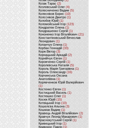
Козак Володимир
(1)
Козак Тарас
(2)
Козловський Олег
(4)
Колесниченко Вадим
(5)
Колесніков Борис
(10)
Колєсніков Дмитро
(1)
Колобов Юрій
(1)
Коломойський Ігор
(123)
Кондратюк Олена
(1)
Кондрашенко Сергій
(1)
Кононенко Ігор Віталійович
(21)
Константіновський Вячеслав
Леонідович
(1)
Копанчук Олена
(1)
Корбан Геннадій
(33)
Корж Віктор
(3)
Корнацький Аркадій
(2)
Корнійчук Євген
(1)
Коровченко Сергій
(1)
Королевська Наталія
(5)
Король Марія Григорівна
(1)
Король Олександр
(16)
Корчинська Оксана
Анатоліївна
(1)
Корявченков Юрій Валерійович
(1)
Костенко Євген
(1)
Костицький Василь
(1)
Костюшко Олег
(1)
Косюк Юрій
(15)
Котвіцький Ігор
(10)
Кошелєва Альона
(3)
Кошмак Вадим
(1)
Кравець Андрій Віталійович
(2)
Кравчук Леонід Макарович
(1)
Краснокутський Сергій
(1)
Кривецький Ігор
(1)
Кривонос Павло
(1)