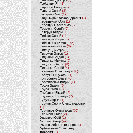
Табачник Дмитро
(6)
Табачник Ян
(1)
Тарасюк Валерій
(2)
Тарута Сергій
(8)
Татаров Олег
(1)
Тацій Юрій Олександрович
(1)
Терещенко Юрій
(1)
Терещук Олександр
(6)
Терьохін Сергій
(2)
Тетерук Андрій
(1)
Тигіпко Сергій
(1)
Тимонькін Борис
(2)
Тимошенко Юлія
(135)
Тимошенко Юрій
(3)
Тимчук Дмитро
(3)
Тихонов Віктор
(1)
Тицький Богдан
(1)
Тищенко Микола
(2)
Тищенко Олена
(8)
Тищенко Сергій
(4)
Ткаченко Олександр
(10)
Требушкін Руслан
(1)
Тригубенко Сергій
(6)
Трофименко Вадим
(1)
Троян Вадим
(6)
Труба Роман
(3)
Трубаров Віталій
(2)
Труханов Геннадій
(7)
Тулуб Сергій
(1)
Турчин Сергій Олександрович
(1)
Турчинов Олександр
(35)
Тягнибок Олег
(2)
Ударцов Юрій
(1)
Уколов Віктор
(4)
Уманський Ігор Іванович
(1)
Урбанський Олександр
Ігорович
(1)