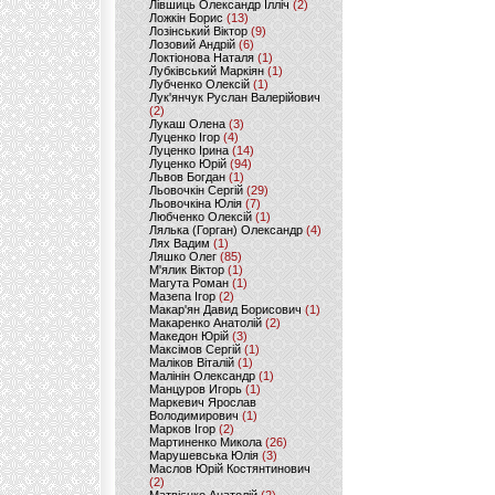
Лівшиць Олександр Ілліч
(2)
Ложкін Борис
(13)
Лозінський Віктор
(9)
Лозовий Андрій
(6)
Локтіонова Наталя
(1)
Лубківський Маркіян
(1)
Лубченко Олексій
(1)
Лук'янчук Руслан Валерійович
(2)
Лукаш Олена
(3)
Луценко Ігор
(4)
Луценко Ірина
(14)
Луценко Юрій
(94)
Львов Богдан
(1)
Льовочкін Сергій
(29)
Льовочкіна Юлія
(7)
Любченко Олексій
(1)
Лялька (Горган) Олександр
(4)
Лях Вадим
(1)
Ляшко Олег
(85)
М'ялик Віктор
(1)
Магута Роман
(1)
Мазепа Ігор
(2)
Макар'ян Давид Борисович
(1)
Макаренко Анатолій
(2)
Македон Юрій
(3)
Максімов Сергій
(1)
Маліков Віталій
(1)
Малінін Олександр
(1)
Манцуров Игорь
(1)
Маркевич Ярослав
Володимирович
(1)
Марков Ігор
(2)
Мартиненко Микола
(26)
Марушевська Юлія
(3)
Маслов Юрій Костянтинович
(2)