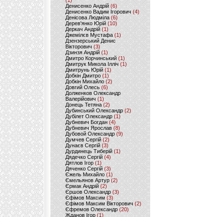
(1)
Денисенко Андрій
(6)
Денисенко Вадим Ігорович
(4)
Денісова Людміла
(6)
Дерев'янко Юрій
(10)
Деркач Андрій
(1)
Джемілєв Мустафа
(1)
Дзензерський Денис
Вікторович
(3)
Дзинзя Андрій
(1)
Дмитро Корчинський
(1)
Дмитрук Микола Ілліч
(1)
Дмитрунь Юрій
(1)
Добкін Дмитро
(1)
Добкін Михайло
(2)
Довгий Олесь
(6)
Долженков Олександр
Валерійович
(1)
Донець Тетяна
(2)
Дубинський Олександр
(2)
Дубілет Олександр
(1)
Дубневич Богдан
(4)
Дубневич Ярослав
(8)
Дубовой Олександр
(9)
Думчев Сергій
(2)
Дунаєв Сергій
(3)
Дурдинець Тиберій
(1)
Дядечко Сергій
(4)
Дятлов Ігор
(1)
Дяченко Сергій
(3)
Єжель Михайло
(1)
Ємельянов Артур
(2)
Єрмак Андрій
(2)
Єршов Олександр
(3)
Єфімов Максим
(3)
Єфімов Максим Вікторович
(2)
Єфремов Олександр
(20)
Жданов Ігор
(1)