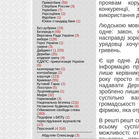
проявам кору
Приватбанк
(50)
Сбербанк России
(3)
конкуренції,
Укрінбанк
(7)
Укрсоцбанк
(2)
використання 
Фідобанк
(1)
Юніон стандард банк
(1)
Людською мово
Без рубрики
(19)
одне: закон, 
Безпредєл
(56)
Верховна Рада України
(3)
насправді зорі
вибори
(128)
Герої України
(1)
урядовці хочу
гривня
(3)
гривень.
Дайджест
(1 233)
Дерибан
(25)
епідемія грипу
(4)
Є ще одне. Д
ЄДАПС: приватизація України
(5)
інформацію пр
казнокрадство
(1)
лише керівник
контрабанда
(2)
корупція
(123)
року просто п
Кримінал
(55)
Кутовий Тарас
(1)
надавати Дер
Лохотрон
(5)
зроблено лише
Луценківщина
(1)
Мафія
(32)
суспільно в
Наркомафія
(3)
Національна безпека
(211)
громадськості
Незаконне будівництво
(6)
фірмою, яка от
Обмеження свободи слова
(283)
Педофіли з БЮТу
(2)
В решті решт с
переслідування журналістів
(17)
всьому суспі
Персоналії
(4 316)
можливості: о
Абдуллін Олександр
(3)