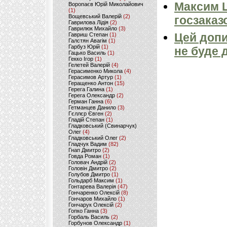
Максим 
Воропаєв Юрій Миколайович
(1)
Вощевський Валерій
(2)
госзаказ
Гаврилова Лідія
(2)
Гаврилюк Михайло
(3)
Цей допи
Гавриш Степан
(1)
Галстян Авагім
(1)
Гарбуз Юрій
(1)
не буде 
Гацько Василь
(1)
Гекко Ігор
(1)
Гелетей Валерій
(4)
Герасименко Микола
(4)
Герасимов Артур
(1)
Геращенко Антон
(15)
Герега Галина
(1)
Герега Олександр
(2)
Герман Ганна
(6)
Гетманцев Данило
(3)
Гєллєр Євген
(2)
Гладій Степан
(1)
Гладковський (Свинарчук)
Олег
(4)
Гладковський Олег
(2)
Гладчук Вадим
(82)
Гнап Дмитро
(2)
Говда Роман
(1)
Головач Андрій
(2)
Головін Дмитро
(2)
Голубов Дмитро
(1)
Гольдарб Максим
(1)
Гонтарева Валерія
(47)
Гончаренко Олексій
(8)
Гончаров Михайло
(1)
Гончарук Олексій
(2)
Гопко Ганна
(3)
Горбаль Василь
(2)
Горбунов Олександр
(1)