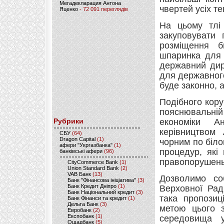
Мегадекларация Антона
чвертей усіх т
Яценко
- 72 091 переглядів
На цьому тлі 
закуповувати
розміщення б
шпаринка для 
державний дир
для державного 
буде законно, а
Подібного кору
пояснювальній 
Рубрики
економіки А
керівництвом
CБУ
(64)
Dragon Capital
(1)
чорним по біло
афери "Укргазбанка"
(1)
процедур, які
банківські афери
(96)
правопорушень
CityCommerce Bank
(1)
Union Standard Bank
(2)
VAB Банк
(13)
Дозволимо со
Банк "Фінансова ініціатива"
(3)
Банк Кредит Дніпро
(1)
Верховної Ра
Банк Національний кредит
(3)
така пропозиц
Банк Фінанси та кредит
(1)
Дельта Банк
(3)
метою цього з
Евробанк
(2)
Експобанк
(1)
середовища у
Ощадбанк
(5)