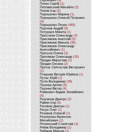
Сергійович
(4)
Попко Сергій
(1)
Поплавський Михайло
(2)
Попов Ігор
(2)
Порошенко Марина
(1)
Порошенко Олексій Петрович
(4)
Порошенко Петро
(465)
Портнов Андрій
(9)
Потураєв Микита
(1)
Прессман Олександр
(3)
Присяжнюк Анатолій
(5)
Присяжнюк Микола
(38)
Присяжнюк Олександр
Анатолійович
(1)
Притула Олена
(3)
Прогнімак Олександр
(35)
Продан Мирослав
(1)
Продан Оксана
(2)
Протас Святослав Вікторович
(1)
Пташник Вікторія Юріївна
(1)
Путас Юрій
(1)
Путін Володимир
(38)
Пшонка Артем
(8)
Пшонка Віктор
(4)
Рабінович Вадим Зіновійович
(6)
Разумков Дмитро
(3)
Райнін Ігор
(5)
Ратніков Дмитро
(1)
Рачук Олег
(1)
Резніков Олексій
(1)
Резніченко Валентин
Михайлович
(1)
Речинський Станіслав
(1)
Рибак Володимир
(1)
Рибаков Микола
(1)