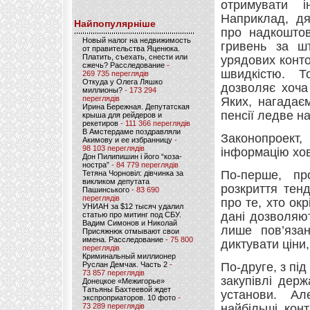
отримувати 
Наприклад, дя
Найпопулярніше
про надкоштов
Новый налог на недвижимость
гривень за шт
от правительства Яценюка.
Платить, съехать, снести или
урядових конто
сжечь? Расследование
-
швидкістю. Т
269 735 переглядів
Откуда у Олега Ляшко
дозволяє хоча
миллионы?
- 173 294
переглядів
Яких, нагадає
Ирина Бережная. Депутатская
пенсії ледве н
крыша для рейдеров и
рекетиров
- 111 366 переглядів
В Амстердаме поздравляли
Законопроект,
Акимову и ее избранницу
-
98 103 переглядів
інформацію хо
Дон Пилипишин і його “коза-
ностра”
- 84 779 переглядів
По-перше, пр
Тетяна Чорновіл: дівчинка за
викликом депутата
розкриття тен
Пашинського
- 83 690
переглядів
про те, хто ок
УНИАН за $12 тысяч удалил
дані дозволяю
статью про митинг под СБУ.
Вадим Симонов и Николай
лише пов’яза
Присяжнюк отмывают свои
имена. Расследование
- 75 800
диктувати ціни
переглядів
Криминальный миллионер
Руслан Демчак. Часть 2
-
По-друге, з пі
73 857 переглядів
закупівлі дер
Донецкое «Межигорье»
Татьяны Бахтеевой ждет
установи. Ал
экспроприаторов. 10 фото
-
73 289 переглядів
найбільші кон