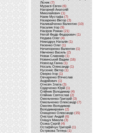
Лісник
(7)
Мураєв Євген
(6)
Нагорний Анатолій
Миколайович
(1)
Наем Мустафа
(7)
Назаренко Віктор
(3)
Наливайченко Валентин
(10)
Насалик Ігор
(9)
Насіров Роман
(21)
Негой Федір Федорович
(1)
Недава Олег
(4)
Немодрук Наталія
(1)
Низенко Олег
(1)
Ничипоренко Валентин
(1)
Німченко Василь
(2)
Новак Славомір
(1)
Новинський Вадим
(16)
Новосад Ганна
(1)
Носаль Олександр
(1)
Нусенкіс Віктор
(1)
Оверко Ігор
(1)
Овчаренко В'ячеслав
Андрійович
(1)
Огнєвіч Злата
(3)
Одарченко Юрій
(1)
Олійник Володимир
(4)
Олійник Святослав
(2)
Омельченко Григорій
(3)
Омельченко Олександр
(7)
Омелян Володимир
Володимирович
(2)
Онищенко Олександр
(15)
Оністрат Андрій
(6)
Оніщук Микола
(3)
Осика Сергій
(4)
Остафійчук Григорій
(1)
Острікова Тетяна
(1)