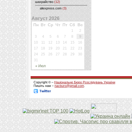
шахрайство
(12)
aliexpress.com
(3)
Август 2026
Пн
Вт
Ср
Чт
Пт
Сб
Вс
1
2
3
4
5
6
7
8
9
10
11
12
13
14
15
16
17
18
19
20
21
22
23
24
25
26
27
28
29
30
31
« Июл
Copyright © –
Національне Бюро Розслідувань України
Пишіть нам –
nacburo@gmail.com
.