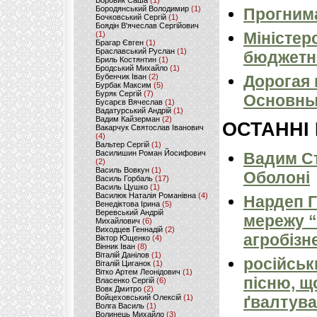
Боровик Саша
(1)
Бородянський Володимир
(1)
Прогним
Бочковський Сергій
(1)
Боядін В'ячеслав Сергійович
Міністер
(1)
Брагар Євген
(1)
Браславський Руслан
(1)
бюджетн
Бриль Костянтин
(1)
Бродський Михайло
(1)
Бубенчик Іван
(2)
Дорогая 
Бурбак Максим
(5)
Буряк Сергій
(7)
Основны
Бусарєв Вячеслав
(1)
Вадатурський Андрій
(1)
Вадим Кайзерман
(2)
ОСТАННІ
Вакарчук Святослав Іванович
(4)
Вальтер Сергій
(1)
Василишин Роман Йосифович
Вадим Ст
(2)
Василь Вовкун
(1)
Оболоні
Василь Горбаль
(17)
Василь Цушко
(1)
Василюк Наталія Романівна
(4)
Нардеп 
Венедіктова Ірина
(5)
Веревський Андрій
мережу “
Михайлович
(6)
Виходцев Геннадій
(2)
агробізн
Віктор Ющенко
(4)
Вінник Іван
(8)
Віталій Данілов
(1)
російськ
Віталій Циганок
(1)
Вітко Артем Леонідович
(1)
пісню, щ
Власенко Сергій
(6)
Вовк Дмитро
(2)
Войцеховський Олексій
(1)
ґвалтува
Волга Василь
(1)
Волинець Михайло
(3)