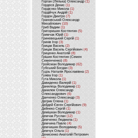
Горган (Лялька) Олександр
(1)
Гордеєв Денис
(1)
Гордієнко Микола
(1)
Гордійчук Андрій
(1)
Гордон Дмитро
(7)
Грановський Олександр
Михайлович
(10)
Гриб Вадим
(1)
Григоришин Костянтин
(5)
Гримчак Юрій
(1)
Гриневецький Сергій
(1)
Гринів Ігор
(3)
Грицак Василь
(2)
Грицак Василь Сергійович
(4)
Гриценко Анатолій
(8)
Грішин Костянтин (Семен
Семенченко)
(8)
Гройсман Володимир
(62)
Губський Богдан
(3)
Гудзь Наталія Ярославівна
(2)
Гужва Ігор
(1)
Гута Микола
(1)
Давиденко Валерій
(1)
Данилець Володимир
(1)
Данилюк Олександр
Олександрович
(6)
Данченко Олександр
(3)
Дегрик Олена
(1)
Дейдей Євген Сергійович
(9)
Дейнеко Сергій
(1)
Демішкан Володимир
(1)
Демчак Руслан
(12)
Демченко Людмила
(1)
Демчина Павло
(4)
Демчишин Володимир
(5)
Демчук Ольга
(1)
Денисенко Анатолій Петрович