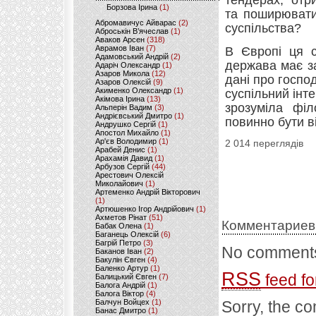
тендерах, отр
Борзова Ірина
(1)
та поширювати
Абромавичус Айварас
(2)
суспільства?
Аброськін В’ячеслав
(1)
Аваков Арсен
(318)
Аврамов Іван
(7)
В Європі ця с
Адамовський Андрій
(2)
держава має з
Адаріч Олександр
(1)
Азаров Микола
(12)
дані про госпо
Азаров Олексій
(9)
Акименко Олександр
(1)
суспільний інт
Акімова Ірина
(13)
зрозуміла філ
Альперін Вадим
(3)
Андрієвський Дмитро
(1)
повинно бути в
Андрушко Сергій
(1)
Апостол Михайло
(1)
Ар'єв Володимир
(1)
2 014 переглядів
Арабей Денис
(1)
Арахамія Давид
(1)
Арбузов Сергій
(44)
Арестович Олексій
Миколайович
(1)
Артеменко Андрій Вікторович
(1)
Артюшенко Ігор Андрійович
(1)
Ахметов Рінат
(51)
Комментариев
Бабак Олена
(1)
Баганець Олексій
(6)
Багрій Петро
(3)
No comments
Баканов Іван
(2)
Бакулін Євген
(4)
Баленко Артур
(1)
RSS
feed fo
Балицький Євген
(7)
Балога Андрій
(1)
Балога Віктор
(4)
Балчун Войцех
(1)
Sorry, the co
Банас Дмитро
(1)