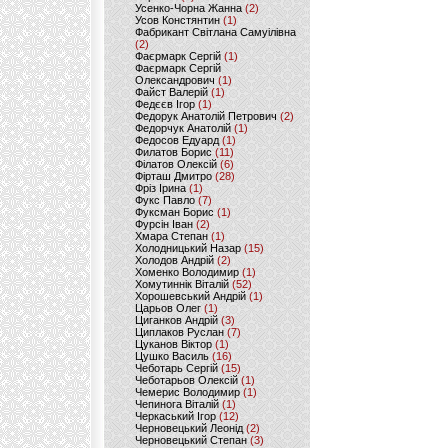
Усенко-Чорна Жанна
(2)
Усов Констянтин
(1)
Фабрикант Світлана Самуілівна
(2)
Фаєрмарк Сергій
(1)
Фаєрмарк Сергій
Олександрович
(1)
Файст Валерій
(1)
Федєєв Ігор
(1)
Федорук Анатолій Петрович
(2)
Федорчук Анатолій
(1)
Федосов Едуард
(1)
Филатов Борис
(11)
Філатов Олексій
(6)
Фірташ Дмитро
(28)
Фріз Ірина
(1)
Фукс Павло
(7)
Фуксман Борис
(1)
Фурсін Іван
(2)
Хмара Степан
(1)
Холодницький Назар
(15)
Холодов Андрій
(2)
Хоменко Володимир
(1)
Хомутиннік Віталій
(52)
Хорошевський Андрій
(1)
Царьов Олег
(1)
Циганков Андрій
(3)
Циплаков Руслан
(7)
Цуканов Віктор
(1)
Цушко Василь
(16)
Чеботарь Сергій
(15)
Чеботарьов Олексій
(1)
Чемерис Володимир
(1)
Чепинога Віталій
(1)
Черкаський Ігор
(12)
Черновецький Леонід
(2)
Черновецький Степан
(3)