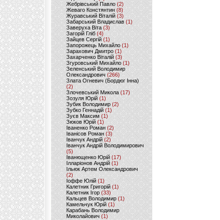
Жебрівський Павло
(2)
Жеваго Констянтин
(8)
Журавський Віталій
(3)
Забарський Владислав
(1)
Заверуха Віта
(3)
Загорій Гліб
(4)
Зайцев Сергій
(1)
Запорожець Михайло
(1)
Зарахович Дмитро
(1)
Захарченко Віталій
(3)
Згуровський Михайло
(1)
Зеленський Володимир
Олександрович
(266)
Злата Огневич (Бордюг Інна)
(2)
Злочевський Микола
(17)
Зозуля Юрій
(1)
Зубик Володимир
(2)
Зубко Геннадій
(1)
Зуєв Максим
(1)
Зюков Юрій
(1)
Іваненко Роман
(2)
Іванісов Роман
(3)
Іванчук Андрій
(2)
Іванчук Андрій Володимирович
(5)
Іванющенко Юрій
(17)
Ілларіонов Андрій
(1)
Ільюк Артем Олександрович
(2)
Іоффе Юлій
(1)
Калетник Григорій
(1)
Калетник Ігор
(33)
Кальцев Володимир
(1)
Камельчук Юрій
(1)
Карабань Володимир
Миколайович
(1)