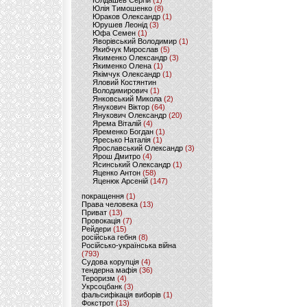
Юлдашев Сергій
(1)
Юлія Тимошенко
(8)
Юраков Олександр
(1)
Юрушев Леонід
(3)
Юфа Семен
(1)
Яворівський Володимир
(1)
Якибчук Мирослав
(5)
Якименко Олександр
(3)
Якименко Олена
(1)
Якімчук Олександр
(1)
Яловий Костянтин
Володимирович
(1)
Янковський Микола
(2)
Янукович Віктор
(64)
Янукович Олександр
(20)
Ярема Віталій
(4)
Яременко Богдан
(1)
Яресько Наталія
(1)
Ярославський Олександр
(3)
Ярош Дмитро
(4)
Ясинський Олександр
(1)
Яценко Антон
(58)
Яценюк Арсеній
(147)
покращення
(1)
Права человека
(13)
Приват
(13)
Провокація
(7)
Рейдери
(15)
російська гебня
(8)
Російсько-українська війна
(793)
Судова корупція
(4)
тендерна мафія
(36)
Тероризм
(4)
Укрсоцбанк
(3)
фальсифікація виборів
(1)
Фокстрот
(13)