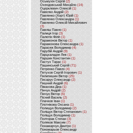
Осьмухін Сергій
(2)
Охендовський Михайло
(14)
Оцерклевич Олексій
(1)
Павелко Андрій
(2)
Павленко (Хорт) Юрій
(1)
Павленко Олександра
(1)
Павленко Олексій Михайлович
(3)
Павліш Павло
(1)
Палиця Ігор
(3)
Палютін Філіп
(1)
Парамонов Віктор
(1)
Парамонова Олександра
(1)
Парасюк Володимир
(4)
Парубій Андрій
(9)
Парцхаладзе Лев
(1)
Паршин Константин
(1)
Пастух Тарас
(1)
Пашинський Сергій
(71)
Петренко Павло
(4)
Петухов Сергій Ігорович
(1)
Пилипишин Віктор
(25)
Писарук Олександр
(2)
Пишний Андрій
(6)
Пімахова Діна
(1)
Пінчук Андрій
(2)
Пінчук Віктор
(6)
Пісний Василь
(2)
Плачков Іван
(1)
Плотнікова Оксана
(1)
Полищук Володимир
(2)
Поліщук Віктор Степанович
(1)
Поліщук Володимир
(1)
Полторак Степан
(3)
Поляков Максим
(7)
Понамарчук Дмитро
(1)
Пономарьов Олександр