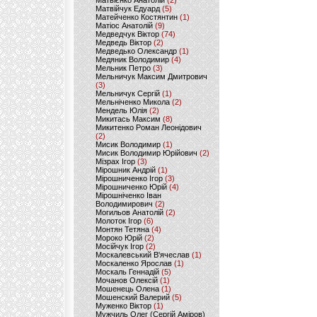
Матвієнко Анатолій
(2)
Матвійчук Едуард
(5)
Матейченко Костянтин
(1)
Матіос Анатолій
(9)
Медведчук Віктор
(74)
Медведь Віктор
(2)
Медведько Олександр
(1)
Медяник Володимир
(4)
Мельник Петро
(3)
Мельничук Максим Дмитрович
(3)
Мельничук Сергій
(1)
Мельніченко Микола
(2)
Мендель Юлія
(2)
Микитась Максим
(8)
Микитенко Роман Леонідович
(2)
Мисик Володимир
(1)
Мисик Володимир Юрійович
(2)
Мізрах Ігор
(3)
Мірошник Андрій
(1)
Мірошниченко Ігор
(3)
Мірошниченко Юрій
(4)
Мірошніченко Іван
Володимирович
(2)
Могильов Анатолій
(2)
Молоток Ігор
(6)
Монтян Тетяна
(4)
Мороко Юрій
(2)
Мосійчук Ігор
(2)
Москалевський В'ячеслав
(1)
Москаленко Ярослав
(1)
Москаль Геннадій
(5)
Мочанов Олексій
(1)
Мошенець Олена
(1)
Мошенский Валерий
(5)
Муженко Віктор
(1)
Мужчиль Олег (Сергій Аміров)