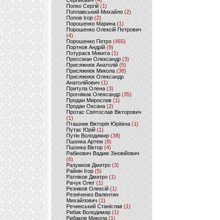
Сергійович
(4)
Попко Сергій
(1)
Поплавський Михайло
(2)
Попов Ігор
(2)
Порошенко Марина
(1)
Порошенко Олексій Петрович
(4)
Порошенко Петро
(465)
Портнов Андрій
(9)
Потураєв Микита
(1)
Прессман Олександр
(3)
Присяжнюк Анатолій
(5)
Присяжнюк Микола
(38)
Присяжнюк Олександр
Анатолійович
(1)
Притула Олена
(3)
Прогнімак Олександр
(35)
Продан Мирослав
(1)
Продан Оксана
(2)
Протас Святослав Вікторович
(1)
Пташник Вікторія Юріївна
(1)
Путас Юрій
(1)
Путін Володимир
(38)
Пшонка Артем
(8)
Пшонка Віктор
(4)
Рабінович Вадим Зіновійович
(6)
Разумков Дмитро
(3)
Райнін Ігор
(5)
Ратніков Дмитро
(1)
Рачук Олег
(1)
Резніков Олексій
(1)
Резніченко Валентин
Михайлович
(1)
Речинський Станіслав
(1)
Рибак Володимир
(1)
Рибаков Микола
(1)