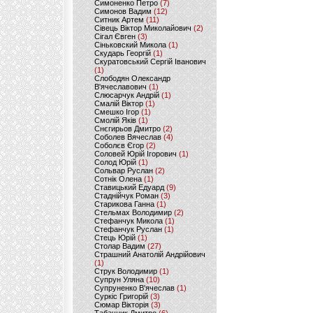
Симоненко Петро
(7)
Симонов Вадим
(12)
Ситник Артем
(11)
Сівець Віктор Миколайович
(2)
Сігал Євген
(3)
Сіньковский Микола
(1)
Скударь Георгій
(1)
Скуратовський Сергій Іванович
(1)
Слободян Олександр
В'ячеславович
(1)
Слюсарчук Андрій
(1)
Смалій Віктор
(1)
Смешко Ігор
(1)
Смолій Яків
(1)
Снєгирьов Дмитро
(2)
Соболев Вячеслав
(4)
Соболєв Єгор
(2)
Соловей Юрій Ігорович
(1)
Солод Юрій
(1)
Сольвар Руслан
(2)
Сотнік Олена
(1)
Ставицький Едуард
(9)
Стаднійчук Роман
(3)
Старикова Ганна
(1)
Стельмах Володимир
(2)
Стефанчук Микола
(1)
Стефанчук Руслан
(1)
Стець Юрій
(1)
Столар Вадим
(27)
Страшний Анатолій Андрійович
(1)
Струк Володимир
(1)
Супрун Уляна
(10)
Супруненко В'ячеслав
(1)
Суркіс Григорій
(3)
Сюмар Вікторія
(3)