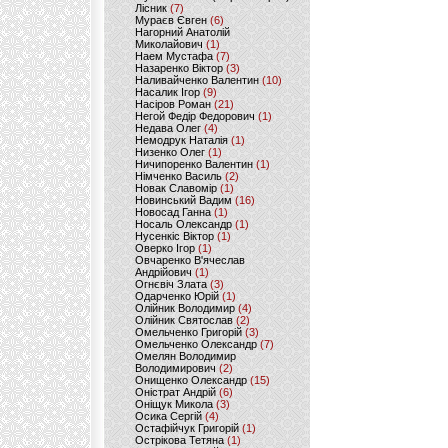
Лісник
(7)
Мураєв Євген
(6)
Нагорний Анатолій
Миколайович
(1)
Наем Мустафа
(7)
Назаренко Віктор
(3)
Наливайченко Валентин
(10)
Насалик Ігор
(9)
Насіров Роман
(21)
Негой Федір Федорович
(1)
Недава Олег
(4)
Немодрук Наталія
(1)
Низенко Олег
(1)
Ничипоренко Валентин
(1)
Німченко Василь
(2)
Новак Славомір
(1)
Новинський Вадим
(16)
Новосад Ганна
(1)
Носаль Олександр
(1)
Нусенкіс Віктор
(1)
Оверко Ігор
(1)
Овчаренко В'ячеслав
Андрійович
(1)
Огнєвіч Злата
(3)
Одарченко Юрій
(1)
Олійник Володимир
(4)
Олійник Святослав
(2)
Омельченко Григорій
(3)
Омельченко Олександр
(7)
Омелян Володимир
Володимирович
(2)
Онищенко Олександр
(15)
Оністрат Андрій
(6)
Оніщук Микола
(3)
Осика Сергій
(4)
Остафійчук Григорій
(1)
Острікова Тетяна
(1)