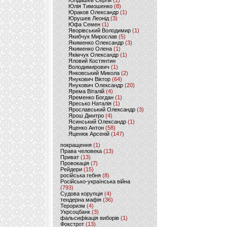
Юлдашев Сергій
(1)
Юлія Тимошенко
(8)
Юраков Олександр
(1)
Юрушев Леонід
(3)
Юфа Семен
(1)
Яворівський Володимир
(1)
Якибчук Мирослав
(5)
Якименко Олександр
(3)
Якименко Олена
(1)
Якімчук Олександр
(1)
Яловий Костянтин
Володимирович
(1)
Янковський Микола
(2)
Янукович Віктор
(64)
Янукович Олександр
(20)
Ярема Віталій
(4)
Яременко Богдан
(1)
Яресько Наталія
(1)
Ярославський Олександр
(3)
Ярош Дмитро
(4)
Ясинський Олександр
(1)
Яценко Антон
(58)
Яценюк Арсеній
(147)
покращення
(1)
Права человека
(13)
Приват
(13)
Провокація
(7)
Рейдери
(15)
російська гебня
(8)
Російсько-українська війна
(793)
Судова корупція
(4)
тендерна мафія
(36)
Тероризм
(4)
Укрсоцбанк
(3)
фальсифікація виборів
(1)
Фокстрот
(13)