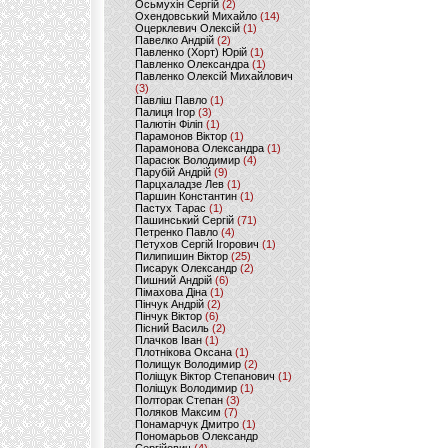
Осьмухін Сергій
(2)
Охендовський Михайло
(14)
Оцерклевич Олексій
(1)
Павелко Андрій
(2)
Павленко (Хорт) Юрій
(1)
Павленко Олександра
(1)
Павленко Олексій Михайлович
(3)
Павліш Павло
(1)
Палиця Ігор
(3)
Палютін Філіп
(1)
Парамонов Віктор
(1)
Парамонова Олександра
(1)
Парасюк Володимир
(4)
Парубій Андрій
(9)
Парцхаладзе Лев
(1)
Паршин Константин
(1)
Пастух Тарас
(1)
Пашинський Сергій
(71)
Петренко Павло
(4)
Петухов Сергій Ігорович
(1)
Пилипишин Віктор
(25)
Писарук Олександр
(2)
Пишний Андрій
(6)
Пімахова Діна
(1)
Пінчук Андрій
(2)
Пінчук Віктор
(6)
Пісний Василь
(2)
Плачков Іван
(1)
Плотнікова Оксана
(1)
Полищук Володимир
(2)
Поліщук Віктор Степанович
(1)
Поліщук Володимир
(1)
Полторак Степан
(3)
Поляков Максим
(7)
Понамарчук Дмитро
(1)
Пономарьов Олександр