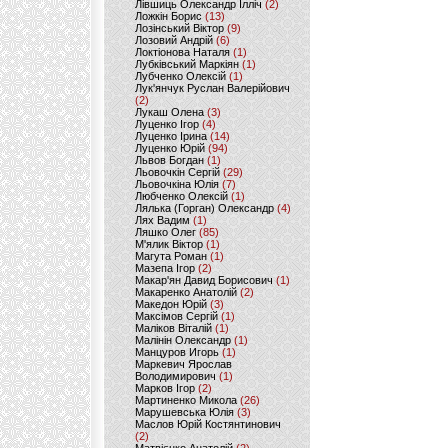
Лівшиць Олександр Ілліч
(2)
Ложкін Борис
(13)
Лозінський Віктор
(9)
Лозовий Андрій
(6)
Локтіонова Наталя
(1)
Лубківський Маркіян
(1)
Лубченко Олексій
(1)
Лук'янчук Руслан Валерійович
(2)
Лукаш Олена
(3)
Луценко Ігор
(4)
Луценко Ірина
(14)
Луценко Юрій
(94)
Львов Богдан
(1)
Льовочкін Сергій
(29)
Льовочкіна Юлія
(7)
Любченко Олексій
(1)
Лялька (Горган) Олександр
(4)
Лях Вадим
(1)
Ляшко Олег
(85)
М'ялик Віктор
(1)
Магута Роман
(1)
Мазепа Ігор
(2)
Макар'ян Давид Борисович
(1)
Макаренко Анатолій
(2)
Македон Юрій
(3)
Максімов Сергій
(1)
Маліков Віталій
(1)
Малінін Олександр
(1)
Манцуров Игорь
(1)
Маркевич Ярослав
Володимирович
(1)
Марков Ігор
(2)
Мартиненко Микола
(26)
Марушевська Юлія
(3)
Маслов Юрій Костянтинович
(2)