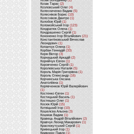
Козак Володимир
(1)
Козак Тарас
(2)
Козловський Олег
(4)
Колесниченко Вадим
(5)
Колесніков Борис
(10)
Колєсніков Дмитро
(1)
Колобов Юрій
(1)
Коломойський Ігор
(123)
Кондратюк Олена
(1)
Кондрашенко Сергій
(1)
Кононенко Ігор Віталійович
(21)
Константіновський Вячеслав
Леонідович
(1)
Копанчук Олена
(1)
Корбан Геннадій
(33)
Корж Віктор
(3)
Корнацький Аркадій
(2)
Корнійчук Євген
(1)
Коровченко Сергій
(1)
Королевська Наталія
(5)
Король Марія Григорівна
(1)
Король Олександр
(16)
Корчинська Оксана
Анатоліївна
(1)
Корявченков Юрій Валерійович
(1)
Костенко Євген
(1)
Костицький Василь
(1)
Костюшко Олег
(1)
Косюк Юрій
(15)
Котвіцький Ігор
(10)
Кошелєва Альона
(3)
Кошмак Вадим
(1)
Кравець Андрій Віталійович
(2)
Кравчук Леонід Макарович
(1)
Краснокутський Сергій
(1)
Кривецький Ігор
(1)
Кривонос Павло
(1)