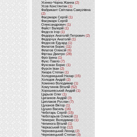
Усенко-Чорна Жанна
(2)
Усов Констянтин
(1)
Фабрикант Світлана Самуілівна
(2)
Фаєрмарк Сергій
(1)
Фаєрмарк Сергій
Олександрович
(1)
Файст Валерій
(1)
Федєєв Ігор
(1)
Федорук Анатолій Петрович
(2)
Федорчук Анатолій
(1)
Федосов Едуард
(1)
Филатов Борис
(11)
Філатов Олексій
(6)
Фірташ Дмитро
(28)
Фріз Ірина
(1)
Фукс Павло
(7)
Фуксман Борис
(1)
Фурсін Іван
(2)
Хмара Степан
(1)
Холодницький Назар
(15)
Холодов Андрій
(2)
Хоменко Володимир
(1)
Хомутиннік Віталій
(52)
Хорошевський Андрій
(1)
Царьов Олег
(1)
Циганков Андрій
(3)
Циплаков Руслан
(7)
Цуканов Віктор
(1)
Цушко Василь
(16)
Чеботарь Сергій
(15)
Чеботарьов Олексій
(1)
Чемерис Володимир
(1)
Чепинога Віталій
(1)
Черкаський Ігор
(12)
Черновецький Леонід
(2)
Черновецький Степан
(3)