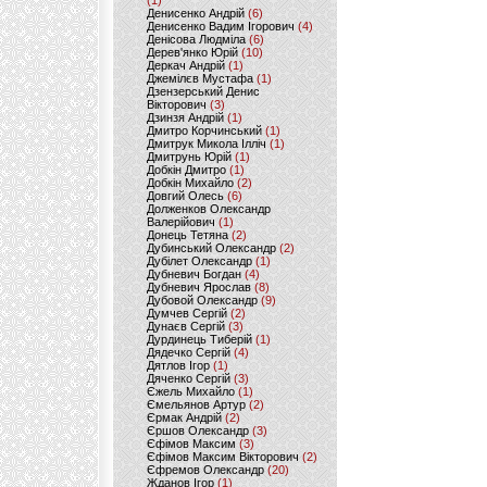
(1)
Денисенко Андрій
(6)
Денисенко Вадим Ігорович
(4)
Денісова Людміла
(6)
Дерев'янко Юрій
(10)
Деркач Андрій
(1)
Джемілєв Мустафа
(1)
Дзензерський Денис
Вікторович
(3)
Дзинзя Андрій
(1)
Дмитро Корчинський
(1)
Дмитрук Микола Ілліч
(1)
Дмитрунь Юрій
(1)
Добкін Дмитро
(1)
Добкін Михайло
(2)
Довгий Олесь
(6)
Долженков Олександр
Валерійович
(1)
Донець Тетяна
(2)
Дубинський Олександр
(2)
Дубілет Олександр
(1)
Дубневич Богдан
(4)
Дубневич Ярослав
(8)
Дубовой Олександр
(9)
Думчев Сергій
(2)
Дунаєв Сергій
(3)
Дурдинець Тиберій
(1)
Дядечко Сергій
(4)
Дятлов Ігор
(1)
Дяченко Сергій
(3)
Єжель Михайло
(1)
Ємельянов Артур
(2)
Єрмак Андрій
(2)
Єршов Олександр
(3)
Єфімов Максим
(3)
Єфімов Максим Вікторович
(2)
Єфремов Олександр
(20)
Жданов Ігор
(1)