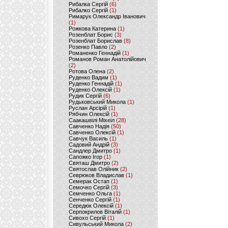
Рибалка Сергій
(6)
Рибалко Сергій
(1)
Римарук Олександр Іванович
(1)
Рожкова Катерина
(1)
Розенблат Борис
(3)
Розенблат Борислав
(8)
Розенко Павло
(2)
Романенко Геннадій
(1)
Романов Роман Анатолійович
(2)
Ротова Олена
(2)
Руденко Вадим
(1)
Руденко Геннадій
(1)
Руденко Олексій
(1)
Рудик Сергій
(6)
Рудьковський Микола
(1)
Руслан Арсірій
(1)
Рябчин Олексій
(1)
Саакашвілі Міхеіл
(28)
Савченко Надія
(50)
Савченко Олексій
(1)
Савчук Василь
(1)
Садовий Андрій
(3)
Сандлер Дмитро
(1)
Сапожко Ігор
(1)
Святаш Дмитро
(2)
Святослав Олійник
(2)
Севрюков Владислав
(1)
Семерак Остап
(1)
Семочко Сергій
(3)
Семченко Ольга
(1)
Сенченко Сергій
(1)
Середюк Олексій
(1)
Серпокрилов Віталій
(1)
Сивохо Сергій
(1)
Сивульський Микола
(2)