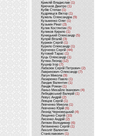
Криклій Владислав
(1)
Крючков Дмитро
(1)
Кубів Степан
(1)
Кудрявцєв Віктор
(1)
Кужель Олександра
(9)
Кузьменко Олег
(1)
Кузьмін Рінат
(3)
Кулик Костянтин
(5)
Куликов Кирило
(1)
Куницький Олександр
(5)
Купрій Віталій
(3)
Курикін Сергій
(1)
Курило Олександр
(1)
Курченко Сергій
(44)
Кутовий Тарас
(1)
Куць Олександр
(1)
Кучма Леонід
(12)
Кушнір Ігор
(7)
Лабазюк Сергій Петрович
(2)
Лавринович Олександр
(7)
Лагун Микола
(9)
Лазаренко Павло
(1)
Ландик Валентин
(1)
Ландік Роман
(1)
Ланьо Михайло Іванович
(4)
Лебедівський Валерій
(1)
Левус Андрій
(2)
Левцов Сергій
(1)
Левченко Микола
(1)
Левченко Юрій
(6)
Леонід Черновецький
(4)
Лещенко Сергій
(10)
Лисенко Андрій
(2)
Литвин Володимир
(6)
Литвиненко Сергій
(1)
Лихоліт Валентин
Станіславович
(1)