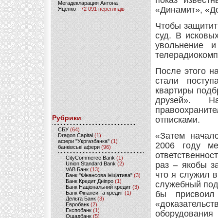
показ известн
Мегадекларация Антона
«Динамит», «До
Яценко
- 72 091 переглядів
Чтобы защитить
суд. В исковы
увольнение и
телерадиокомп
После этого н
стали поступ
квартиры подб
друзей». Н
правоохранит
Рубрики
отписками.
CБУ
(64)
«Затем начал
Dragon Capital
(1)
афери "Укргазбанка"
(1)
2006 году ме
банківські афери
(96)
ответственнос
CityCommerce Bank
(1)
раз – якобы з
Union Standard Bank
(2)
VAB Банк
(13)
что я служил в
Банк "Фінансова ініціатива"
(3)
Банк Кредит Дніпро
(1)
служебный подл
Банк Національний кредит
(3)
бы присвоил
Банк Фінанси та кредит
(1)
Дельта Банк
(3)
«доказательст
Евробанк
(2)
Експобанк
(1)
оборудования 
Ощадбанк
(5)