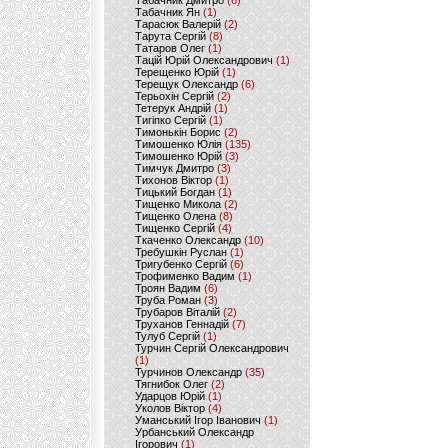
Табачник Дмитро
(6)
Табачник Ян
(1)
Тарасюк Валерій
(2)
Тарута Сергій
(8)
Татаров Олег
(1)
Тацій Юрій Олександрович
(1)
Терещенко Юрій
(1)
Терещук Олександр
(6)
Терьохін Сергій
(2)
Тетерук Андрій
(1)
Тигіпко Сергій
(1)
Тимонькін Борис
(2)
Тимошенко Юлія
(135)
Тимошенко Юрій
(3)
Тимчук Дмитро
(3)
Тихонов Віктор
(1)
Тицький Богдан
(1)
Тищенко Микола
(2)
Тищенко Олена
(8)
Тищенко Сергій
(4)
Ткаченко Олександр
(10)
Требушкін Руслан
(1)
Тригубенко Сергій
(6)
Трофименко Вадим
(1)
Троян Вадим
(6)
Труба Роман
(3)
Трубаров Віталій
(2)
Труханов Геннадій
(7)
Тулуб Сергій
(1)
Турчин Сергій Олександрович
(1)
Турчинов Олександр
(35)
Тягнибок Олег
(2)
Ударцов Юрій
(1)
Уколов Віктор
(4)
Уманський Ігор Іванович
(1)
Урбанський Олександр
Ігорович
(1)