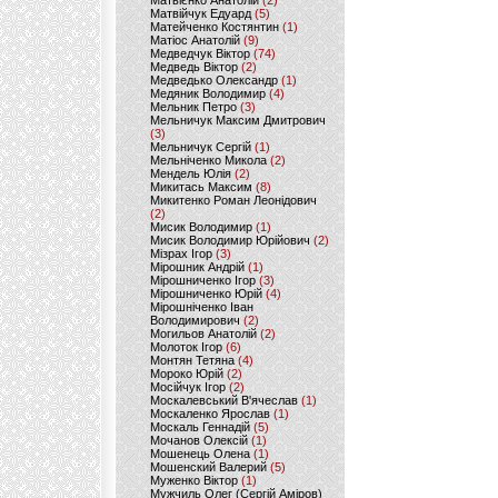
Матвієнко Анатолій
(2)
Матвійчук Едуард
(5)
Матейченко Костянтин
(1)
Матіос Анатолій
(9)
Медведчук Віктор
(74)
Медведь Віктор
(2)
Медведько Олександр
(1)
Медяник Володимир
(4)
Мельник Петро
(3)
Мельничук Максим Дмитрович
(3)
Мельничук Сергій
(1)
Мельніченко Микола
(2)
Мендель Юлія
(2)
Микитась Максим
(8)
Микитенко Роман Леонідович
(2)
Мисик Володимир
(1)
Мисик Володимир Юрійович
(2)
Мізрах Ігор
(3)
Мірошник Андрій
(1)
Мірошниченко Ігор
(3)
Мірошниченко Юрій
(4)
Мірошніченко Іван
Володимирович
(2)
Могильов Анатолій
(2)
Молоток Ігор
(6)
Монтян Тетяна
(4)
Мороко Юрій
(2)
Мосійчук Ігор
(2)
Москалевський В'ячеслав
(1)
Москаленко Ярослав
(1)
Москаль Геннадій
(5)
Мочанов Олексій
(1)
Мошенець Олена
(1)
Мошенский Валерий
(5)
Муженко Віктор
(1)
Мужчиль Олег (Сергій Аміров)