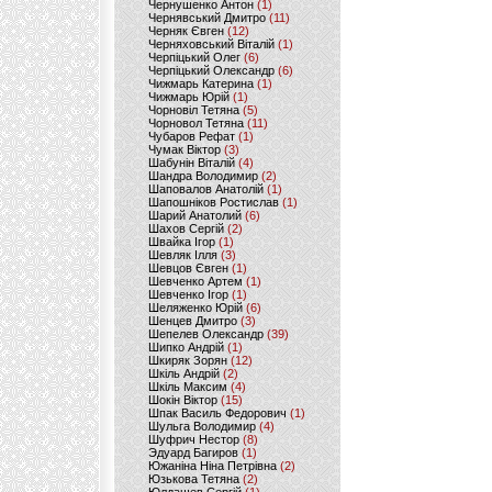
Чернушенко Антон
(1)
Чернявський Дмитро
(11)
Черняк Євген
(12)
Черняховський Віталій
(1)
Черпіцький Олег
(6)
Черпіцький Олександр
(6)
Чижмарь Катерина
(1)
Чижмарь Юрій
(1)
Чорновіл Тетяна
(5)
Чорновол Тетяна
(11)
Чубаров Рефат
(1)
Чумак Віктор
(3)
Шабунін Віталій
(4)
Шандра Володимир
(2)
Шаповалов Анатолій
(1)
Шапошніков Ростислав
(1)
Шарий Анатолий
(6)
Шахов Сергій
(2)
Швайка Ігор
(1)
Шевляк Ілля
(3)
Шевцов Євген
(1)
Шевченко Артем
(1)
Шевченко Ігор
(1)
Шеляженко Юрій
(6)
Шенцев Дмитро
(3)
Шепелев Олександр
(39)
Шипко Андрій
(1)
Шкиряк Зорян
(12)
Шкіль Андрій
(2)
Шкіль Максим
(4)
Шокін Віктор
(15)
Шпак Василь Федорович
(1)
Шульга Володимир
(4)
Шуфрич Нестор
(8)
Эдуард Багиров
(1)
Южаніна Ніна Петрівна
(2)
Юзькова Тетяна
(2)