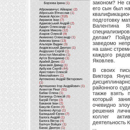
законом? Не с
Борзова Ірина
(1)
его сын был на
Абромавичус Айварас
(2)
Аброськін В’ячеслав
(1)
квалификацио
Аваков Арсен
(318)
подготовку ма
Аврамов Іван
(7)
Адамовський Андрій
(2)
Валентина Я
Адаріч Олександр
(1)
Азаров Микола
(12)
специализиро
Азаров Олексій
(9)
делам? Пойд
Акименко Олександр
(1)
Акімова Ірина
(13)
заведомо непр
Альперін Вадим
(3)
Андрієвський Дмитро
(1)
на шанс стрем
Андрушко Сергій
(1)
каждого рядо
Апостол Михайло
(1)
Ар'єв Володимир
(1)
Яковлев.
Арабей Денис
(1)
Арахамія Давид
(1)
Арбузов Сергій
(44)
В своих пись
Арестович Олексій
Виктора Янук
Миколайович
(1)
Артеменко Андрій Вікторович
дисциплинар
(1)
Артюшенко Ігор Андрійович
(1)
районного суд
Ахметов Рінат
(51)
также взять 
Бабак Олена
(1)
Баганець Олексій
(6)
который зан
Багрій Петро
(3)
Баканов Іван
(2)
очевидно зло
Бакулін Євген
(4)
решения личн
Баленко Артур
(1)
Балицький Євген
(7)
коллег акт
Балога Андрій
(1)
Балога Віктор
(4)
деятельность 
Балчун Войцех
(1)
Банас Дмитро
(1)