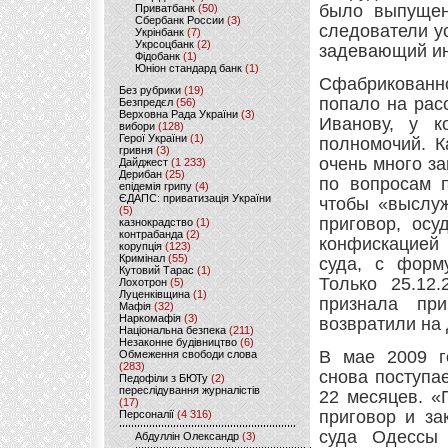
было выпущен
Приватбанк
(50)
Сбербанк России
(3)
следователи ус
Укрінбанк
(7)
Укрсоцбанк
(2)
задевающий ин
Фідобанк
(1)
Юніон стандард банк
(1)
Сфабрикованно
Без рубрики
(19)
попало на рас
Безпредєл
(56)
Верховна Рада України
(3)
Иванову, у к
вибори
(128)
Герої України
(1)
полномочий. К
гривня
(3)
очень много з
Дайджест
(1 233)
Дерибан
(25)
по вопросам п
епідемія грипу
(4)
ЄДАПС: приватизація України
чтобы «выслуж
(5)
приговор, ос
казнокрадство
(1)
контрабанда
(2)
конфискацией 
корупція
(123)
Кримінал
(55)
суда, с форму
Кутовий Тарас
(1)
Только 25.12.
Лохотрон
(5)
Луценківщина
(1)
признала пр
Мафія
(32)
Наркомафія
(3)
возвратили на
Національна безпека
(211)
Незаконне будівництво
(6)
В мае 2009 г
Обмеження свободи слова
(283)
снова поступа
Педофіли з БЮТу
(2)
переслідування журналістів
22 месяцев. «
(17)
приговор и за
Персоналії
(4 316)
суда Одессы 
Абдуллін Олександр
(3)