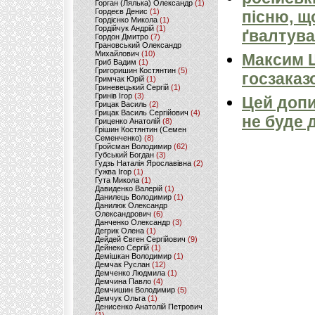
Горган (Лялька) Олександр
(1)
Гордеєв Денис
(1)
пісню, щ
Гордієнко Микола
(1)
Гордійчук Андрій
(1)
ґвалтува
Гордон Дмитро
(7)
Грановський Олександр
Михайлович
(10)
Максим 
Гриб Вадим
(1)
Григоришин Костянтин
(5)
госзаказ
Гримчак Юрій
(1)
Гриневецький Сергій
(1)
Гринів Ігор
(3)
Цей допи
Грицак Василь
(2)
Грицак Василь Сергійович
(4)
не буде 
Гриценко Анатолій
(8)
Грішин Костянтин (Семен
Семенченко)
(8)
Гройсман Володимир
(62)
Губський Богдан
(3)
Гудзь Наталія Ярославівна
(2)
Гужва Ігор
(1)
Гута Микола
(1)
Давиденко Валерій
(1)
Данилець Володимир
(1)
Данилюк Олександр
Олександрович
(6)
Данченко Олександр
(3)
Дегрик Олена
(1)
Дейдей Євген Сергійович
(9)
Дейнеко Сергій
(1)
Демішкан Володимир
(1)
Демчак Руслан
(12)
Демченко Людмила
(1)
Демчина Павло
(4)
Демчишин Володимир
(5)
Демчук Ольга
(1)
Денисенко Анатолій Петрович