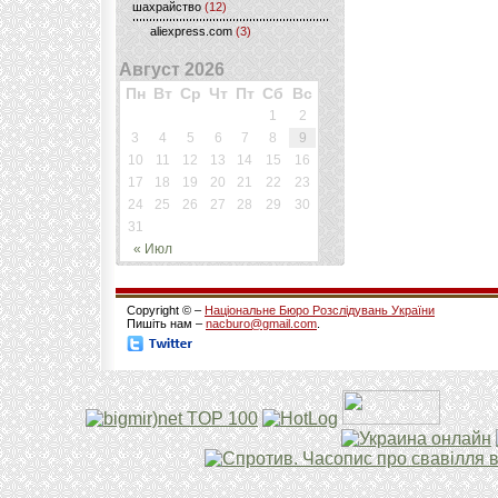
шахрайство
(12)
aliexpress.com
(3)
Август 2026
Пн
Вт
Ср
Чт
Пт
Сб
Вс
1
2
3
4
5
6
7
8
9
10
11
12
13
14
15
16
17
18
19
20
21
22
23
24
25
26
27
28
29
30
31
« Июл
Copyright © –
Національне Бюро Розслідувань України
Пишіть нам –
nacburo@gmail.com
.