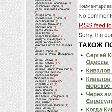
Боровик Саша
(1)
Бородянський Володимир
(1)
Комментариев
Бочковський Сергій
(1)
Боядін В'ячеслав Сергійович
(1)
No comments
Брагар Євген
(1)
Браславський Руслан
(1)
Бриль Костянтин
(1)
RSS
feed fo
Бродський Михайло
(1)
Бубенчик Іван
(2)
Бурбак Максим
(5)
Буряк Сергій
(7)
Sorry, the co
Бусарєв Вячеслав
(1)
Вадатурський Андрій
(1)
Вадим Кайзерман
(2)
ТАКОЖ ПО
Вакарчук Святослав Іванович
(4)
Вальтер Сергій
(1)
Сергей К
Василишин Роман Йосифович
(2)
Василь Вовкун
(1)
Одессы
Василь Горбаль
(17)
Василь Цушко
(1)
Кивалов 
Василюк Наталія Романівна
(4)
Венедіктова Ірина
(5)
Веревський Андрій
Кивалов
Михайлович
(6)
Виходцев Геннадій
(2)
Віктор Ющенко
(4)
морское
Вінник Іван
(8)
Віталій Данілов
(1)
Через ам
Віталій Циганок
(1)
Вітко Артем Леонідович
(1)
Власенко Сергій
(6)
Євросуді
Вовк Дмитро
(2)
Войцеховський Олексій
(1)
Когда Ки
Волга Василь
(1)
Волинець Михайло
(3)