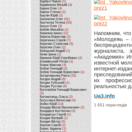
Барбул Павло
(1)
Барвіненко Віталій
(3)
Барна Олег
(4)
Барна Степан
(2)
Баулін Юрій
(2)
Бахматюк Олег
(91)
Бахтеєва Тетяна
(55)
Бачун Олег
(3)
Бейлін Михайло
(1)
Напомним, что
Бережна Ірина
(12)
Береза Борислав
(2)
«Молодежь –
Березенко Сергій
(7)
Березкін Станіслав
(5)
беспрецедент
Березюк Олег
(2)
журналиста, э
Білецький Андрій
(1)
Білик Ірина
(1)
«Академия» Иг
Бірюков Юрій Сергійович
(2)
Блажівський Петро
(1)
известной мол
Бланк Максим
(3)
интернет-изд
Бобов Геннадій
(2)
Бобов Геннадій Борисович
(1)
преследований
Богартирьова Раїса
(32)
Богдан Андрій
(8)
их профессио
Богдан Губський
(1)
реальностью д
Богдан Руслан
(8)
Боголюбов Геннадій Борисович
(5)
Ua3.info
Богомолець Ольга
(2)
Богуслаєв Вячеслав
(4)
Бойко Юрій
(13)
1 651 переглядів
Бондар Віктор Васильович
(1)
Бондарєв Костянтин
(4)
Бондарчук Сергій
(1)
Бондик Валерій
(1)
Бондик Віктор
(5)
Борзов Сергiй
(2)
Борис Адамов
(1)