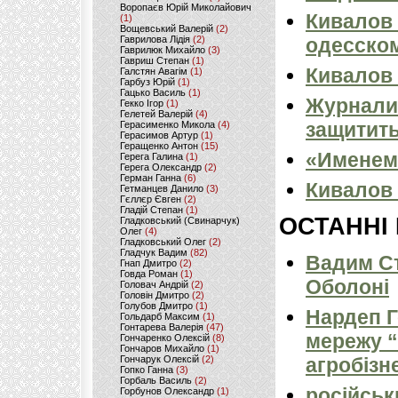
Воропаєв Юрій Миколайович
Кивалов 
(1)
Вощевський Валерій
(2)
Гаврилова Лідія
(2)
одесском
Гаврилюк Михайло
(3)
Гавриш Степан
(1)
Кивалов 
Галстян Авагім
(1)
Гарбуз Юрій
(1)
Гацько Василь
(1)
Журнали
Гекко Ігор
(1)
Гелетей Валерій
(4)
защитить
Герасименко Микола
(4)
Герасимов Артур
(1)
Геращенко Антон
(15)
«Именем
Герега Галина
(1)
Герега Олександр
(2)
Герман Ганна
(6)
Кивалов 
Гетманцев Данило
(3)
Гєллєр Євген
(2)
Гладій Степан
(1)
ОСТАННІ
Гладковський (Свинарчук)
Олег
(4)
Гладковський Олег
(2)
Гладчук Вадим
(82)
Вадим Ст
Гнап Дмитро
(2)
Говда Роман
(1)
Оболоні
Головач Андрій
(2)
Головін Дмитро
(2)
Голубов Дмитро
(1)
Нардеп 
Гольдарб Максим
(1)
Гонтарева Валерія
(47)
мережу “
Гончаренко Олексій
(8)
Гончаров Михайло
(1)
Гончарук Олексій
(2)
агробізн
Гопко Ганна
(3)
Горбаль Василь
(2)
російськ
Горбунов Олександр
(1)