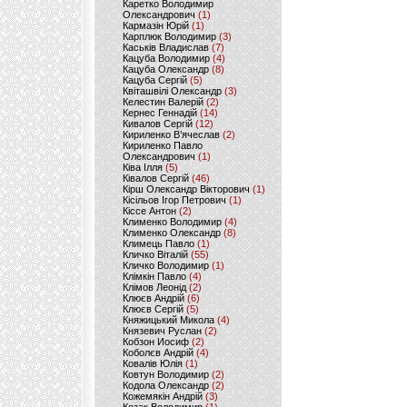
Каретко Володимир
Олександрович
(1)
Кармазін Юрій
(1)
Карплюк Володимир
(3)
Каськів Владислав
(7)
Кацуба Володимир
(4)
Кацуба Олександр
(8)
Кацуба Сергій
(5)
Квіташвілі Олександр
(3)
Келестин Валерій
(2)
Кернес Геннадій
(14)
Кивалов Сергій
(12)
Кириленко В’ячеслав
(2)
Кириленко Павло
Олександрович
(1)
Ківа Ілля
(5)
Ківалов Сергій
(46)
Кірш Олександр Вікторович
(1)
Кісільов Ігор Петрович
(1)
Кіссе Антон
(2)
Клименко Володимир
(4)
Клименко Олександр
(8)
Климець Павло
(1)
Кличко Віталій
(55)
Кличко Володимир
(1)
Клімкін Павло
(4)
Клімов Леонід
(2)
Клюєв Андрій
(6)
Клюєв Сергій
(5)
Княжицький Микола
(4)
Князевич Руслан
(2)
Кобзон Иосиф
(2)
Коболєв Андрій
(4)
Ковалів Юлія
(1)
Ковтун Володимир
(2)
Кодола Олександр
(2)
Кожемякін Андрій
(3)