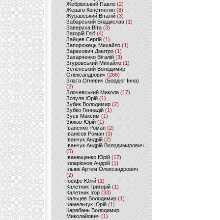
Жебрівський Павло
(2)
Жеваго Констянтин
(8)
Журавський Віталій
(3)
Забарський Владислав
(1)
Заверуха Віта
(3)
Загорій Гліб
(4)
Зайцев Сергій
(1)
Запорожець Михайло
(1)
Зарахович Дмитро
(1)
Захарченко Віталій
(3)
Згуровський Михайло
(1)
Зеленський Володимир
Олександрович
(266)
Злата Огневич (Бордюг Інна)
(2)
Злочевський Микола
(17)
Зозуля Юрій
(1)
Зубик Володимир
(2)
Зубко Геннадій
(1)
Зуєв Максим
(1)
Зюков Юрій
(1)
Іваненко Роман
(2)
Іванісов Роман
(3)
Іванчук Андрій
(2)
Іванчук Андрій Володимирович
(5)
Іванющенко Юрій
(17)
Ілларіонов Андрій
(1)
Ільюк Артем Олександрович
(2)
Іоффе Юлій
(1)
Калетник Григорій
(1)
Калетник Ігор
(33)
Кальцев Володимир
(1)
Камельчук Юрій
(1)
Карабань Володимир
Миколайович
(1)