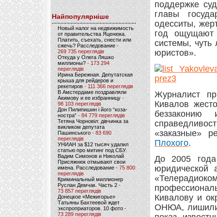
поддержке су
главы госуда
Найпопулярніше
одесситы, жер
Новый налог на недвижимость
год ощущают 
от правительства Яценюка.
Платить, съехать, снести или
системы, чуть
сжечь? Расследование
-
юристов».
269 735 переглядів
Откуда у Олега Ляшко
миллионы?
- 173 294
переглядів
Ирина Бережная. Депутатская
крыша для рейдеров и
рекетиров
- 111 366 переглядів
В Амстердаме поздравляли
Журналист пр
Акимову и ее избранницу
-
Кивалов жесто
98 103 переглядів
Дон Пилипишин і його “коза-
беззаконию 
ностра”
- 84 779 переглядів
Тетяна Чорновіл: дівчинка за
справедливос
викликом депутата
«заказные» 
Пашинського
- 83 690
переглядів
Плохого
.
УНИАН за $12 тысяч удалил
статью про митинг под СБУ.
Вадим Симонов и Николай
До 2005 года
Присяжнюк отмывают свои
юридической 
имена. Расследование
- 75 800
переглядів
«Телерадио
Криминальный миллионер
Руслан Демчак. Часть 2
-
профессионал
73 857 переглядів
Кивалову и ок
Донецкое «Межигорье»
Татьяны Бахтеевой ждет
ОНЮА, лишили 
экспроприаторов. 10 фото
-
73 289 переглядів