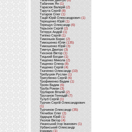
Табачник Дмитро
(6)
Табачник Ян
(1)
Тарасюк Валерій
(2)
Тарута Сергій
(8)
Татаров Олег
(1)
Тацій Юрій Олександрович
(1)
Терещенко Юрій
(1)
Терещук Олександр
(6)
Терьохін Сергій
(2)
Тетерук Андрій
(1)
Тигіпко Сергій
(1)
Тимонькін Борис
(2)
Тимошенко Юлія
(135)
Тимошенко Юрій
(3)
Тимчук Дмитро
(3)
Тихонов Віктор
(1)
Тицький Богдан
(1)
Тищенко Микола
(2)
Тищенко Олена
(8)
Тищенко Сергій
(4)
Ткаченко Олександр
(10)
Требушкін Руслан
(1)
Тригубенко Сергій
(6)
Трофименко Вадим
(1)
Троян Вадим
(6)
Труба Роман
(3)
Трубаров Віталій
(2)
Труханов Геннадій
(7)
Тулуб Сергій
(1)
Турчин Сергій Олександрович
(1)
Турчинов Олександр
(35)
Тягнибок Олег
(2)
Ударцов Юрій
(1)
Уколов Віктор
(4)
Уманський Ігор Іванович
(1)
Урбанський Олександр
Ігорович
(1)