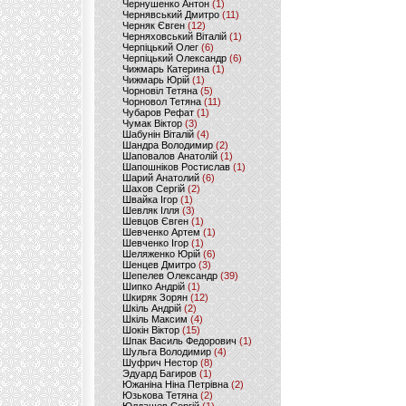
Чернушенко Антон
(1)
Чернявський Дмитро
(11)
Черняк Євген
(12)
Черняховський Віталій
(1)
Черпіцький Олег
(6)
Черпіцький Олександр
(6)
Чижмарь Катерина
(1)
Чижмарь Юрій
(1)
Чорновіл Тетяна
(5)
Чорновол Тетяна
(11)
Чубаров Рефат
(1)
Чумак Віктор
(3)
Шабунін Віталій
(4)
Шандра Володимир
(2)
Шаповалов Анатолій
(1)
Шапошніков Ростислав
(1)
Шарий Анатолий
(6)
Шахов Сергій
(2)
Швайка Ігор
(1)
Шевляк Ілля
(3)
Шевцов Євген
(1)
Шевченко Артем
(1)
Шевченко Ігор
(1)
Шеляженко Юрій
(6)
Шенцев Дмитро
(3)
Шепелев Олександр
(39)
Шипко Андрій
(1)
Шкиряк Зорян
(12)
Шкіль Андрій
(2)
Шкіль Максим
(4)
Шокін Віктор
(15)
Шпак Василь Федорович
(1)
Шульга Володимир
(4)
Шуфрич Нестор
(8)
Эдуард Багиров
(1)
Южаніна Ніна Петрівна
(2)
Юзькова Тетяна
(2)