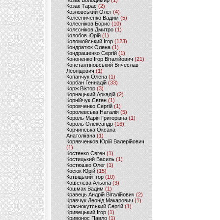
Козак Володимир
(1)
Козак Тарас
(2)
Козловський Олег
(4)
Колесниченко Вадим
(5)
Колесніков Борис
(10)
Колєсніков Дмитро
(1)
Колобов Юрій
(1)
Коломойський Ігор
(123)
Кондратюк Олена
(1)
Кондрашенко Сергій
(1)
Кононенко Ігор Віталійович
(21)
Константіновський Вячеслав
Леонідович
(1)
Копанчук Олена
(1)
Корбан Геннадій
(33)
Корж Віктор
(3)
Корнацький Аркадій
(2)
Корнійчук Євген
(1)
Коровченко Сергій
(1)
Королевська Наталія
(5)
Король Марія Григорівна
(1)
Король Олександр
(16)
Корчинська Оксана
Анатоліївна
(1)
Корявченков Юрій Валерійович
(1)
Костенко Євген
(1)
Костицький Василь
(1)
Костюшко Олег
(1)
Косюк Юрій
(15)
Котвіцький Ігор
(10)
Кошелєва Альона
(3)
Кошмак Вадим
(1)
Кравець Андрій Віталійович
(2)
Кравчук Леонід Макарович
(1)
Краснокутський Сергій
(1)
Кривецький Ігор
(1)
Кривонос Павло
(1)