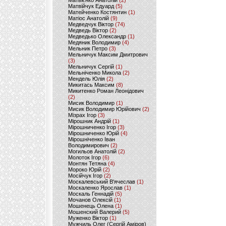
Матвієнко Анатолій
(2)
Матвійчук Едуард
(5)
Матейченко Костянтин
(1)
Матіос Анатолій
(9)
Медведчук Віктор
(74)
Медведь Віктор
(2)
Медведько Олександр
(1)
Медяник Володимир
(4)
Мельник Петро
(3)
Мельничук Максим Дмитрович
(3)
Мельничук Сергій
(1)
Мельніченко Микола
(2)
Мендель Юлія
(2)
Микитась Максим
(8)
Микитенко Роман Леонідович
(2)
Мисик Володимир
(1)
Мисик Володимир Юрійович
(2)
Мізрах Ігор
(3)
Мірошник Андрій
(1)
Мірошниченко Ігор
(3)
Мірошниченко Юрій
(4)
Мірошніченко Іван
Володимирович
(2)
Могильов Анатолій
(2)
Молоток Ігор
(6)
Монтян Тетяна
(4)
Мороко Юрій
(2)
Мосійчук Ігор
(2)
Москалевський В'ячеслав
(1)
Москаленко Ярослав
(1)
Москаль Геннадій
(5)
Мочанов Олексій
(1)
Мошенець Олена
(1)
Мошенский Валерий
(5)
Муженко Віктор
(1)
Мужчиль Олег (Сергій Аміров)