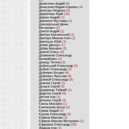
(1)
Денисенко Андрій
(6)
Денисенко Вадим Ігорович
(4)
Денісова Людміла
(6)
Дерев'янко Юрій
(10)
Деркач Андрій
(1)
Джемілєв Мустафа
(1)
Дзензерський Денис
Вікторович
(3)
Дзинзя Андрій
(1)
Дмитро Корчинський
(1)
Дмитрук Микола Ілліч
(1)
Дмитрунь Юрій
(1)
Добкін Дмитро
(1)
Добкін Михайло
(2)
Довгий Олесь
(6)
Долженков Олександр
Валерійович
(1)
Донець Тетяна
(2)
Дубинський Олександр
(2)
Дубілет Олександр
(1)
Дубневич Богдан
(4)
Дубневич Ярослав
(8)
Дубовой Олександр
(9)
Думчев Сергій
(2)
Дунаєв Сергій
(3)
Дурдинець Тиберій
(1)
Дядечко Сергій
(4)
Дятлов Ігор
(1)
Дяченко Сергій
(3)
Єжель Михайло
(1)
Ємельянов Артур
(2)
Єрмак Андрій
(2)
Єршов Олександр
(3)
Єфімов Максим
(3)
Єфімов Максим Вікторович
(2)
Єфремов Олександр
(20)
Жданов Ігор
(1)