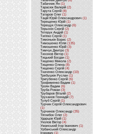
Табачник Дмитро
(6)
Табачник Ян
(1)
Тарасюк Валерій
(2)
Тарута Сергій
(8)
Татаров Олег
(1)
Тацій Юрій Олександрович
(1)
Терещенко Юрій
(1)
Терещук Олександр
(6)
Терьохін Сергій
(2)
Тетерук Андрій
(1)
Тигіпко Сергій
(1)
Тимонькін Борис
(2)
Тимошенко Юлія
(135)
Тимошенко Юрій
(3)
Тимчук Дмитро
(3)
Тихонов Віктор
(1)
Тицький Богдан
(1)
Тищенко Микола
(2)
Тищенко Олена
(8)
Тищенко Сергій
(4)
Ткаченко Олександр
(10)
Требушкін Руслан
(1)
Тригубенко Сергій
(6)
Трофименко Вадим
(1)
Троян Вадим
(6)
Труба Роман
(3)
Трубаров Віталій
(2)
Труханов Геннадій
(7)
Тулуб Сергій
(1)
Турчин Сергій Олександрович
(1)
Турчинов Олександр
(35)
Тягнибок Олег
(2)
Ударцов Юрій
(1)
Уколов Віктор
(4)
Уманський Ігор Іванович
(1)
Урбанський Олександр
Ігорович
(1)