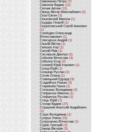
Симоненко Петро
(7)
Симонов Вадим
(12)
Ситник Артем
(11)
Сівець Віктор Миколайович
(2)
Сігал Євген
(3)
Сіньковский Микола
(1)
Скударь Георгій
(1)
Скуратовський Сергій Іванович
(1)
Слободян Олександр
В'ячеславович
(1)
Слюсарчук Андрій
(1)
Смалій Віктор
(1)
Смешко Ігор
(1)
Смолій Яків
(1)
Снєгирьов Дмитро
(2)
Соболев Вячеслав
(4)
Соболєв Єгор
(2)
Соловей Юрій Ігорович
(1)
Солод Юрій
(1)
Сольвар Руслан
(2)
Сотнік Олена
(1)
Ставицький Едуард
(9)
Стаднійчук Роман
(3)
Старикова Ганна
(1)
Стельмах Володимир
(2)
Стефанчук Микола
(1)
Стефанчук Руслан
(1)
Стець Юрій
(1)
Столар Вадим
(27)
Страшний Анатолій Андрійович
(1)
Струк Володимир
(1)
Супрун Уляна
(10)
Супруненко В'ячеслав
(1)
Суркіс Григорій
(3)
Сюмар Вікторія
(3)