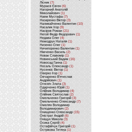
Лісник
(7)
Мураєв Євген
(6)
Нагорний Анатолій
Миколайович
(1)
Наем Мустафа
(7)
Назаренко Віктор
(3)
Наливайченко Валентин
(10)
Насалик Ігор
(9)
Насіров Роман
(21)
Негой Федір Федорович
(1)
Недава Олег
(4)
Немодрук Наталія
(1)
Низенко Олег
(1)
Ничипоренко Валентин
(1)
Німченко Василь
(2)
Новак Славомір
(1)
Новинський Вадим
(16)
Новосад Ганна
(1)
Носаль Олександр
(1)
Нусенкіс Віктор
(1)
Оверко Ігор
(1)
Овчаренко В'ячеслав
Андрійович
(1)
Огнєвіч Злата
(3)
Одарченко Юрій
(1)
Олійник Володимир
(4)
Олійник Святослав
(2)
Омельченко Григорій
(3)
Омельченко Олександр
(7)
Омелян Володимир
Володимирович
(2)
Онищенко Олександр
(15)
Оністрат Андрій
(6)
Оніщук Микола
(3)
Осика Сергій
(4)
Остафійчук Григорій
(1)
Острікова Тетяна
(1)