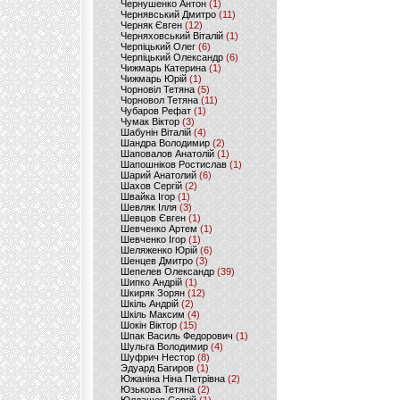
Чернушенко Антон
(1)
Чернявський Дмитро
(11)
Черняк Євген
(12)
Черняховський Віталій
(1)
Черпіцький Олег
(6)
Черпіцький Олександр
(6)
Чижмарь Катерина
(1)
Чижмарь Юрій
(1)
Чорновіл Тетяна
(5)
Чорновол Тетяна
(11)
Чубаров Рефат
(1)
Чумак Віктор
(3)
Шабунін Віталій
(4)
Шандра Володимир
(2)
Шаповалов Анатолій
(1)
Шапошніков Ростислав
(1)
Шарий Анатолий
(6)
Шахов Сергій
(2)
Швайка Ігор
(1)
Шевляк Ілля
(3)
Шевцов Євген
(1)
Шевченко Артем
(1)
Шевченко Ігор
(1)
Шеляженко Юрій
(6)
Шенцев Дмитро
(3)
Шепелев Олександр
(39)
Шипко Андрій
(1)
Шкиряк Зорян
(12)
Шкіль Андрій
(2)
Шкіль Максим
(4)
Шокін Віктор
(15)
Шпак Василь Федорович
(1)
Шульга Володимир
(4)
Шуфрич Нестор
(8)
Эдуард Багиров
(1)
Южаніна Ніна Петрівна
(2)
Юзькова Тетяна
(2)