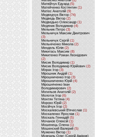
Матвієнко Анатолій
(2)
Матвійчук Едуард
(5)
Матейченко Костянтин
(1)
Матіос Анатолій
(9)
Медведчук Віктор
(74)
Медведь Віктор
(2)
Медведько Олександр
(1)
Медяник Володимир
(4)
Мельник Петро
(3)
Мельничук Максим Дмитрович
(3)
Мельничук Сергій
(1)
Мельніченко Микола
(2)
Мендель Юлія
(2)
Микитась Максим
(8)
Микитенко Роман Леонідович
(2)
Мисик Володимир
(1)
Мисик Володимир Юрійович
(2)
Мізрах Ігор
(3)
Мірошник Андрій
(1)
Мірошниченко Ігор
(3)
Мірошниченко Юрій
(4)
Мірошніченко Іван
Володимирович
(2)
Могильов Анатолій
(2)
Молоток Ігор
(6)
Монтян Тетяна
(4)
Мороко Юрій
(2)
Мосійчук Ігор
(2)
Москалевський В'ячеслав
(1)
Москаленко Ярослав
(1)
Москаль Геннадій
(5)
Мочанов Олексій
(1)
Мошенець Олена
(1)
Мошенский Валерий
(5)
Муженко Віктор
(1)
Мужчиль Олег (Сергій Аміров)