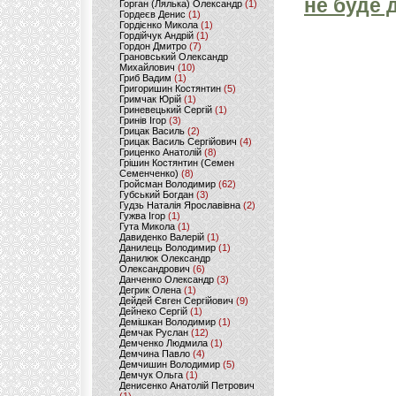
не буде 
Горган (Лялька) Олександр
(1)
Гордеєв Денис
(1)
Гордієнко Микола
(1)
Гордійчук Андрій
(1)
Гордон Дмитро
(7)
Грановський Олександр
Михайлович
(10)
Гриб Вадим
(1)
Григоришин Костянтин
(5)
Гримчак Юрій
(1)
Гриневецький Сергій
(1)
Гринів Ігор
(3)
Грицак Василь
(2)
Грицак Василь Сергійович
(4)
Гриценко Анатолій
(8)
Грішин Костянтин (Семен
Семенченко)
(8)
Гройсман Володимир
(62)
Губський Богдан
(3)
Гудзь Наталія Ярославівна
(2)
Гужва Ігор
(1)
Гута Микола
(1)
Давиденко Валерій
(1)
Данилець Володимир
(1)
Данилюк Олександр
Олександрович
(6)
Данченко Олександр
(3)
Дегрик Олена
(1)
Дейдей Євген Сергійович
(9)
Дейнеко Сергій
(1)
Демішкан Володимир
(1)
Демчак Руслан
(12)
Демченко Людмила
(1)
Демчина Павло
(4)
Демчишин Володимир
(5)
Демчук Ольга
(1)
Денисенко Анатолій Петрович