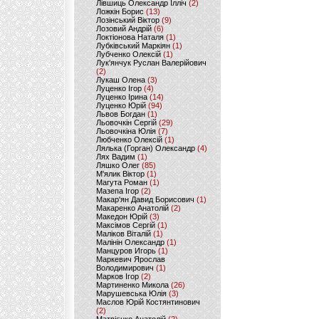
Лівшиць Олександр Ілліч
(2)
Ложкін Борис
(13)
Лозінський Віктор
(9)
Лозовий Андрій
(6)
Локтіонова Наталя
(1)
Лубківський Маркіян
(1)
Лубченко Олексій
(1)
Лук'янчук Руслан Валерійович
(2)
Лукаш Олена
(3)
Луценко Ігор
(4)
Луценко Ірина
(14)
Луценко Юрій
(94)
Львов Богдан
(1)
Льовочкін Сергій
(29)
Льовочкіна Юлія
(7)
Любченко Олексій
(1)
Лялька (Горган) Олександр
(4)
Лях Вадим
(1)
Ляшко Олег
(85)
М'ялик Віктор
(1)
Магута Роман
(1)
Мазепа Ігор
(2)
Макар'ян Давид Борисович
(1)
Макаренко Анатолій
(2)
Македон Юрій
(3)
Максімов Сергій
(1)
Маліков Віталій
(1)
Малінін Олександр
(1)
Манцуров Игорь
(1)
Маркевич Ярослав
Володимирович
(1)
Марков Ігор
(2)
Мартиненко Микола
(26)
Марушевська Юлія
(3)
Маслов Юрій Костянтинович
(2)