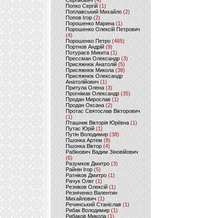
Сергійович
(4)
Попко Сергій
(1)
Поплавський Михайло
(2)
Попов Ігор
(2)
Порошенко Марина
(1)
Порошенко Олексій Петрович
(4)
Порошенко Петро
(465)
Портнов Андрій
(9)
Потураєв Микита
(1)
Прессман Олександр
(3)
Присяжнюк Анатолій
(5)
Присяжнюк Микола
(38)
Присяжнюк Олександр
Анатолійович
(1)
Притула Олена
(3)
Прогнімак Олександр
(35)
Продан Мирослав
(1)
Продан Оксана
(2)
Протас Святослав Вікторович
(1)
Пташник Вікторія Юріївна
(1)
Путас Юрій
(1)
Путін Володимир
(38)
Пшонка Артем
(8)
Пшонка Віктор
(4)
Рабінович Вадим Зіновійович
(6)
Разумков Дмитро
(3)
Райнін Ігор
(5)
Ратніков Дмитро
(1)
Рачук Олег
(1)
Резніков Олексій
(1)
Резніченко Валентин
Михайлович
(1)
Речинський Станіслав
(1)
Рибак Володимир
(1)
Рибаков Микола
(1)