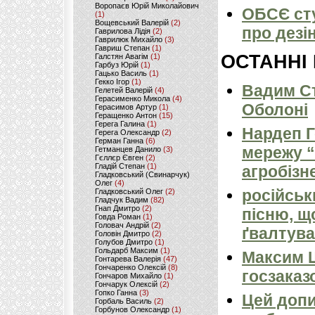
Воропаєв Юрій Миколайович
ОБСЄ сту
(1)
Вощевський Валерій
(2)
про дез
Гаврилова Лідія
(2)
Гаврилюк Михайло
(3)
Гавриш Степан
(1)
ОСТАННІ
Галстян Авагім
(1)
Гарбуз Юрій
(1)
Гацько Василь
(1)
Гекко Ігор
(1)
Вадим Ст
Гелетей Валерій
(4)
Герасименко Микола
(4)
Оболоні
Герасимов Артур
(1)
Геращенко Антон
(15)
Герега Галина
(1)
Нардеп 
Герега Олександр
(2)
Герман Ганна
(6)
мережу “
Гетманцев Данило
(3)
Гєллєр Євген
(2)
Гладій Степан
(1)
агробізн
Гладковський (Свинарчук)
Олег
(4)
російськ
Гладковський Олег
(2)
Гладчук Вадим
(82)
Гнап Дмитро
(2)
пісню, щ
Говда Роман
(1)
Головач Андрій
(2)
ґвалтува
Головін Дмитро
(2)
Голубов Дмитро
(1)
Гольдарб Максим
(1)
Максим 
Гонтарева Валерія
(47)
Гончаренко Олексій
(8)
госзаказ
Гончаров Михайло
(1)
Гончарук Олексій
(2)
Гопко Ганна
(3)
Цей допи
Горбаль Василь
(2)
Горбунов Олександр
(1)