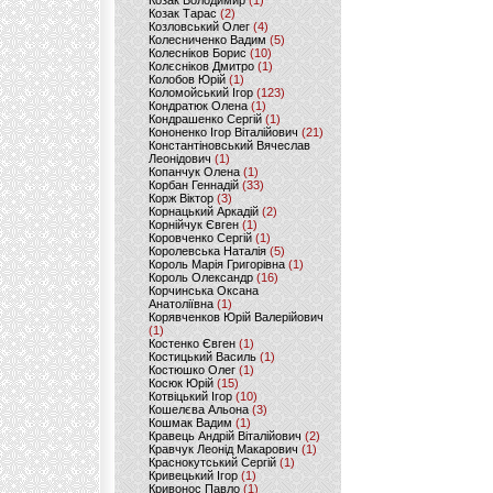
Козак Володимир
(1)
Козак Тарас
(2)
Козловський Олег
(4)
Колесниченко Вадим
(5)
Колесніков Борис
(10)
Колєсніков Дмитро
(1)
Колобов Юрій
(1)
Коломойський Ігор
(123)
Кондратюк Олена
(1)
Кондрашенко Сергій
(1)
Кононенко Ігор Віталійович
(21)
Константіновський Вячеслав
Леонідович
(1)
Копанчук Олена
(1)
Корбан Геннадій
(33)
Корж Віктор
(3)
Корнацький Аркадій
(2)
Корнійчук Євген
(1)
Коровченко Сергій
(1)
Королевська Наталія
(5)
Король Марія Григорівна
(1)
Король Олександр
(16)
Корчинська Оксана
Анатоліївна
(1)
Корявченков Юрій Валерійович
(1)
Костенко Євген
(1)
Костицький Василь
(1)
Костюшко Олег
(1)
Косюк Юрій
(15)
Котвіцький Ігор
(10)
Кошелєва Альона
(3)
Кошмак Вадим
(1)
Кравець Андрій Віталійович
(2)
Кравчук Леонід Макарович
(1)
Краснокутський Сергій
(1)
Кривецький Ігор
(1)
Кривонос Павло
(1)