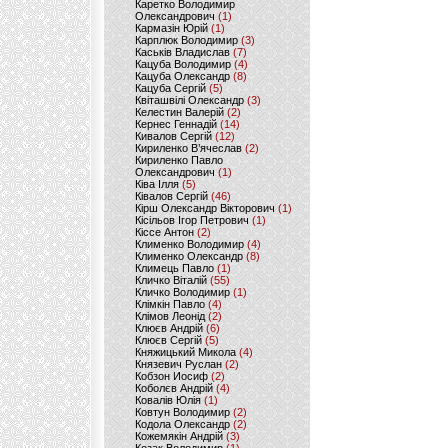
Каретко Володимир
Олександрович
(1)
Кармазін Юрій
(1)
Карплюк Володимир
(3)
Каськів Владислав
(7)
Кацуба Володимир
(4)
Кацуба Олександр
(8)
Кацуба Сергій
(5)
Квіташвілі Олександр
(3)
Келестин Валерій
(2)
Кернес Геннадій
(14)
Кивалов Сергій
(12)
Кириленко В’ячеслав
(2)
Кириленко Павло
Олександрович
(1)
Ківа Ілля
(5)
Ківалов Сергій
(46)
Кірш Олександр Вікторович
(1)
Кісільов Ігор Петрович
(1)
Кіссе Антон
(2)
Клименко Володимир
(4)
Клименко Олександр
(8)
Климець Павло
(1)
Кличко Віталій
(55)
Кличко Володимир
(1)
Клімкін Павло
(4)
Клімов Леонід
(2)
Клюєв Андрій
(6)
Клюєв Сергій
(5)
Княжицький Микола
(4)
Князевич Руслан
(2)
Кобзон Иосиф
(2)
Коболєв Андрій
(4)
Ковалів Юлія
(1)
Ковтун Володимир
(2)
Кодола Олександр
(2)
Кожемякін Андрій
(3)