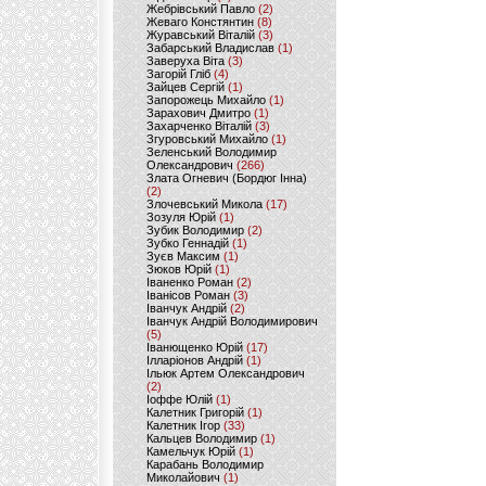
Жебрівський Павло
(2)
Жеваго Констянтин
(8)
Журавський Віталій
(3)
Забарський Владислав
(1)
Заверуха Віта
(3)
Загорій Гліб
(4)
Зайцев Сергій
(1)
Запорожець Михайло
(1)
Зарахович Дмитро
(1)
Захарченко Віталій
(3)
Згуровський Михайло
(1)
Зеленський Володимир
Олександрович
(266)
Злата Огневич (Бордюг Інна)
(2)
Злочевський Микола
(17)
Зозуля Юрій
(1)
Зубик Володимир
(2)
Зубко Геннадій
(1)
Зуєв Максим
(1)
Зюков Юрій
(1)
Іваненко Роман
(2)
Іванісов Роман
(3)
Іванчук Андрій
(2)
Іванчук Андрій Володимирович
(5)
Іванющенко Юрій
(17)
Ілларіонов Андрій
(1)
Ільюк Артем Олександрович
(2)
Іоффе Юлій
(1)
Калетник Григорій
(1)
Калетник Ігор
(33)
Кальцев Володимир
(1)
Камельчук Юрій
(1)
Карабань Володимир
Миколайович
(1)