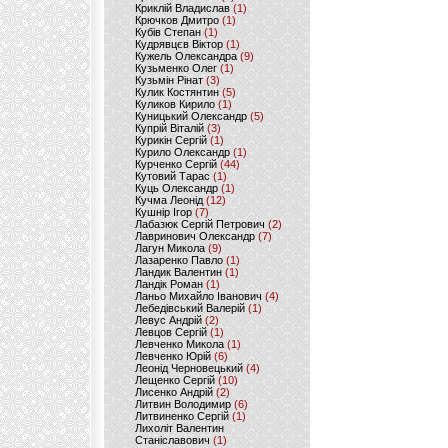
Криклій Владислав
(1)
Крючков Дмитро
(1)
Кубів Степан
(1)
Кудрявцєв Віктор
(1)
Кужель Олександра
(9)
Кузьменко Олег
(1)
Кузьмін Рінат
(3)
Кулик Костянтин
(5)
Куликов Кирило
(1)
Куницький Олександр
(5)
Купрій Віталій
(3)
Курикін Сергій
(1)
Курило Олександр
(1)
Курченко Сергій
(44)
Кутовий Тарас
(1)
Куць Олександр
(1)
Кучма Леонід
(12)
Кушнір Ігор
(7)
Лабазюк Сергій Петрович
(2)
Лавринович Олександр
(7)
Лагун Микола
(9)
Лазаренко Павло
(1)
Ландик Валентин
(1)
Ландік Роман
(1)
Ланьо Михайло Іванович
(4)
Лебедівський Валерій
(1)
Левус Андрій
(2)
Левцов Сергій
(1)
Левченко Микола
(1)
Левченко Юрій
(6)
Леонід Черновецький
(4)
Лещенко Сергій
(10)
Лисенко Андрій
(2)
Литвин Володимир
(6)
Литвиненко Сергій
(1)
Лихоліт Валентин
Станіславович
(1)