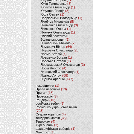
Юлдашев Сергій
(1)
Юлія Тимошенко
(8)
Юраков Олександр
(1)
Юрушев Леонід
(3)
Юфа Семен
(1)
Яворівський Володимир
(1)
Якибчук Мирослав
(5)
Якименко Олександр
(3)
Якименко Олена
(1)
Якімчук Олександр
(1)
Яловий Костянтин
Володимирович
(1)
Янковський Микола
(2)
Янукович Віктор
(64)
Янукович Олександр
(20)
Ярема Віталій
(4)
Яременко Богдан
(1)
Яресько Наталія
(1)
Ярославський Олександр
(3)
Ярош Дмитро
(4)
Ясинський Олександр
(1)
Яценко Антон
(58)
Яценюк Арсеній
(147)
покращення
(1)
Права человека
(13)
Приват
(13)
Провокація
(7)
Рейдери
(15)
російська гебня
(8)
Російсько-українська війна
(793)
Судова корупція
(4)
тендерна мафія
(36)
Тероризм
(4)
Укрсоцбанк
(3)
фальсифікація виборів
(1)
Фокстрот
(13)