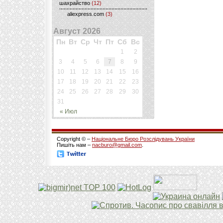
шахрайство
(12)
aliexpress.com
(3)
Август 2026
Пн
Вт
Ср
Чт
Пт
Сб
Вс
1
2
3
4
5
6
7
8
9
10
11
12
13
14
15
16
17
18
19
20
21
22
23
24
25
26
27
28
29
30
31
« Июл
Copyright © –
Національне Бюро Розслідувань України
Пишіть нам –
nacburo@gmail.com
.