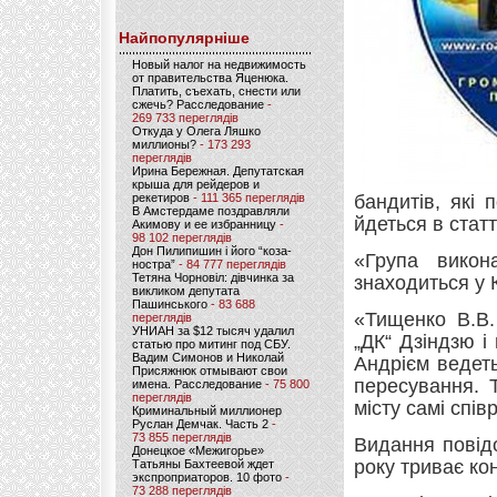
Найпопулярніше
Новый налог на недвижимость
от правительства Яценюка.
Платить, съехать, снести или
сжечь? Расследование
-
269 733 переглядів
Откуда у Олега Ляшко
миллионы?
- 173 293
переглядів
Ирина Бережная. Депутатская
крыша для рейдеров и
рекетиров
- 111 365 переглядів
бандитів, які
В Амстердаме поздравляли
йдеться в статт
Акимову и ее избранницу
-
98 102 переглядів
Дон Пилипишин і його “коза-
«Група викон
ностра”
- 84 777 переглядів
Тетяна Чорновіл: дівчинка за
знаходиться у 
викликом депутата
Пашинського
- 83 688
«Тищенко В.В.
переглядів
УНИАН за $12 тысяч удалил
„ДК“ Дзіндзю і
статью про митинг под СБУ.
Вадим Симонов и Николай
Андрієм ведет
Присяжнюк отмывают свои
пересування. 
имена. Расследование
- 75 800
переглядів
місту самі спі
Криминальный миллионер
Руслан Демчак. Часть 2
-
73 855 переглядів
Видання повід
Донецкое «Межигорье»
року триває ко
Татьяны Бахтеевой ждет
экспроприаторов. 10 фото
-
73 288 переглядів