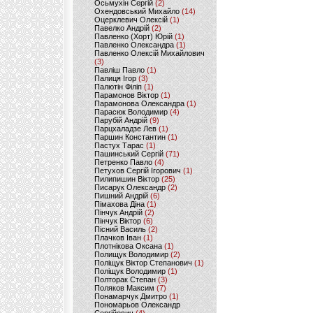
Осьмухін Сергій
(2)
Охендовський Михайло
(14)
Оцерклевич Олексій
(1)
Павелко Андрій
(2)
Павленко (Хорт) Юрій
(1)
Павленко Олександра
(1)
Павленко Олексій Михайлович
(3)
Павліш Павло
(1)
Палиця Ігор
(3)
Палютін Філіп
(1)
Парамонов Віктор
(1)
Парамонова Олександра
(1)
Парасюк Володимир
(4)
Парубій Андрій
(9)
Парцхаладзе Лев
(1)
Паршин Константин
(1)
Пастух Тарас
(1)
Пашинський Сергій
(71)
Петренко Павло
(4)
Петухов Сергій Ігорович
(1)
Пилипишин Віктор
(25)
Писарук Олександр
(2)
Пишний Андрій
(6)
Пімахова Діна
(1)
Пінчук Андрій
(2)
Пінчук Віктор
(6)
Пісний Василь
(2)
Плачков Іван
(1)
Плотнікова Оксана
(1)
Полищук Володимир
(2)
Поліщук Віктор Степанович
(1)
Поліщук Володимир
(1)
Полторак Степан
(3)
Поляков Максим
(7)
Понамарчук Дмитро
(1)
Пономарьов Олександр