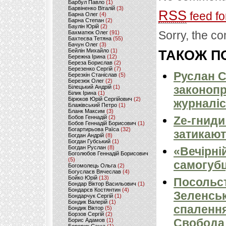
Барбул Павло
(1)
Барвіненко Віталій
(3)
RSS
feed fo
Барна Олег
(4)
Барна Степан
(2)
Баулін Юрій
(2)
Sorry, the co
Бахматюк Олег
(91)
Бахтеєва Тетяна
(55)
Бачун Олег
(3)
Бейлін Михайло
(1)
ТАКОЖ ПО
Бережна Ірина
(12)
Береза Борислав
(2)
Березенко Сергій
(7)
Руслан С
Березкін Станіслав
(5)
Березюк Олег
(2)
законопр
Білецький Андрій
(1)
Білик Ірина
(1)
Бірюков Юрій Сергійович
(2)
журналіс
Блажівський Петро
(1)
Бланк Максим
(3)
Бобов Геннадій
(2)
Ze-гниди
Бобов Геннадій Борисович
(1)
Богартирьова Раїса
(32)
затикают
Богдан Андрій
(8)
Богдан Губський
(1)
Богдан Руслан
(8)
«Вечірні
Боголюбов Геннадій Борисович
(5)
самогубц
Богомолець Ольга
(2)
Богуслаєв Вячеслав
(4)
Бойко Юрій
(13)
Посольс
Бондар Віктор Васильович
(1)
Бондарєв Костянтин
(4)
Зеленськ
Бондарчук Сергій
(1)
Бондик Валерій
(1)
спалення
Бондик Віктор
(5)
Борзов Сергiй
(2)
Свобода
Борис Адамов
(1)