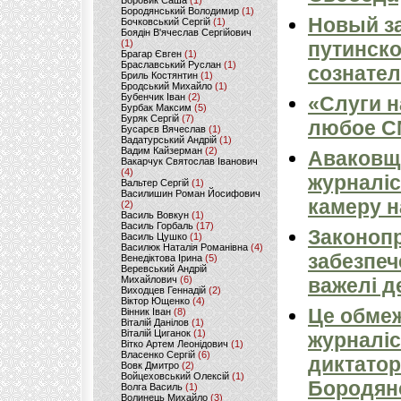
Боровик Саша
(1)
Бородянський Володимир
(1)
Новый за
Бочковський Сергій
(1)
Боядін В'ячеслав Сергійович
(1)
путинско
Брагар Євген
(1)
Браславський Руслан
(1)
сознател
Бриль Костянтин
(1)
Бродський Михайло
(1)
Бубенчик Іван
(2)
«Слуги н
Бурбак Максим
(5)
Буряк Сергій
(7)
любое 
Бусарєв Вячеслав
(1)
Вадатурський Андрій
(1)
Вадим Кайзерман
(2)
Аваковщи
Вакарчук Святослав Іванович
(4)
журналіс
Вальтер Сергій
(1)
Василишин Роман Йосифович
камеру н
(2)
Василь Вовкун
(1)
Василь Горбаль
(17)
Законопр
Василь Цушко
(1)
Василюк Наталія Романівна
(4)
забезпеч
Венедіктова Ірина
(5)
Веревський Андрій
Михайлович
(6)
важелі д
Виходцев Геннадій
(2)
Віктор Ющенко
(4)
Це обмеж
Вінник Іван
(8)
Віталій Данілов
(1)
Віталій Циганок
(1)
журналіс
Вітко Артем Леонідович
(1)
Власенко Сергій
(6)
диктатор
Вовк Дмитро
(2)
Войцеховський Олексій
(1)
Бородян
Волга Василь
(1)
Волинець Михайло
(3)