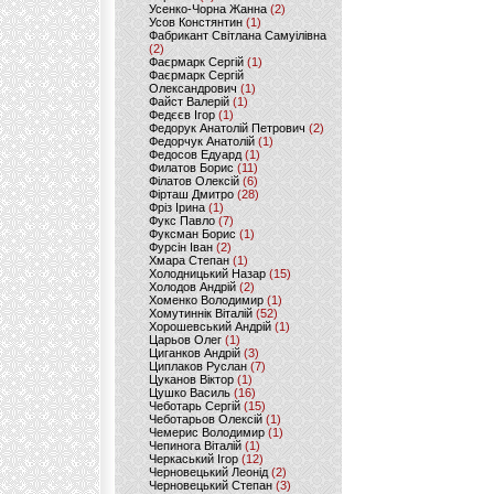
Усенко-Чорна Жанна
(2)
Усов Констянтин
(1)
Фабрикант Світлана Самуілівна
(2)
Фаєрмарк Сергій
(1)
Фаєрмарк Сергій
Олександрович
(1)
Файст Валерій
(1)
Федєєв Ігор
(1)
Федорук Анатолій Петрович
(2)
Федорчук Анатолій
(1)
Федосов Едуард
(1)
Филатов Борис
(11)
Філатов Олексій
(6)
Фірташ Дмитро
(28)
Фріз Ірина
(1)
Фукс Павло
(7)
Фуксман Борис
(1)
Фурсін Іван
(2)
Хмара Степан
(1)
Холодницький Назар
(15)
Холодов Андрій
(2)
Хоменко Володимир
(1)
Хомутиннік Віталій
(52)
Хорошевський Андрій
(1)
Царьов Олег
(1)
Циганков Андрій
(3)
Циплаков Руслан
(7)
Цуканов Віктор
(1)
Цушко Василь
(16)
Чеботарь Сергій
(15)
Чеботарьов Олексій
(1)
Чемерис Володимир
(1)
Чепинога Віталій
(1)
Черкаський Ігор
(12)
Черновецький Леонід
(2)
Черновецький Степан
(3)