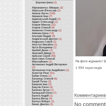
Борзова Ірина
(1)
Абромавичус Айварас
(2)
Аброськін В’ячеслав
(1)
Аваков Арсен
(318)
Аврамов Іван
(7)
Адамовський Андрій
(2)
Адаріч Олександр
(1)
Азаров Микола
(12)
Азаров Олексій
(9)
Акименко Олександр
(1)
Акімова Ірина
(13)
Альперін Вадим
(3)
Андрієвський Дмитро
(1)
Андрушко Сергій
(1)
Апостол Михайло
(1)
Ар'єв Володимир
(1)
Арабей Денис
(1)
Арахамія Давид
(1)
Арбузов Сергій
(44)
Арестович Олексій
На фото журналіст Ш
Миколайович
(1)
Артеменко Андрій Вікторович
(1)
1 994 переглядів
Артюшенко Ігор Андрійович
(1)
Ахметов Рінат
(51)
Бабак Олена
(1)
Баганець Олексій
(6)
Багрій Петро
(3)
Баканов Іван
(2)
Бакулін Євген
(4)
Баленко Артур
(1)
Балицький Євген
(7)
Комментариев
Балога Андрій
(1)
Балога Віктор
(4)
Балчун Войцех
(1)
No comments
Банас Дмитро
(1)