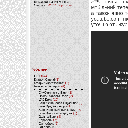
«25 січня п
Мегадекларация Антона
Яценко
- 72 091 переглядів
мобільний теле
а також явно 
youtube.com п
уточнюють жур
Рубрики
CБУ
(64)
Dragon Capital
(1)
афери "Укргазбанка"
(1)
банківські афери
(96)
CityCommerce Bank
(1)
Union Standard Bank
(2)
VAB Банк
(13)
Банк "Фінансова ініціатива"
(3)
Банк Кредит Дніпро
(1)
Банк Національний кредит
(3)
Банк Фінанси та кредит
(1)
Дельта Банк
(3)
Евробанк
(2)
Експобанк
(1)
Ощадбанк
(5)