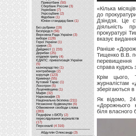
Приватбанк
(50)
Сбербанк России
(3)
«Кілька місяці
Укрінбанк
(7)
Укрсоцбанк
(2)
до прокуратур
Фідобанк
(1)
Дзіндзя. Це с
Юніон стандард банк
(1)
діяльність п
Без рубрики
(19)
Безпредєл
(56)
прокуратурі Т
Верховна Рада України
(3)
вказує видання
вибори
(128)
Герої України
(1)
гривня
(3)
Раніше «Дорож
Дайджест
(1 233)
Дерибан
(25)
Тищенко В.В. п
епідемія грипу
(4)
перевищення 
ЄДАПС: приватизація України
(5)
справа кудись 
казнокрадство
(1)
контрабанда
(2)
корупція
(123)
Крім цього, 
Кримінал
(55)
Кутовий Тарас
(1)
журналістам «
Лохотрон
(5)
зберігаються в 
Луценківщина
(1)
Мафія
(32)
Наркомафія
(3)
Як відомо, 24
Національна безпека
(211)
Незаконне будівництво
(6)
«Дорожнього 
Обмеження свободи слова
біля власного б
(283)
Педофіли з БЮТу
(2)
переслідування журналістів
(17)
Персоналії
(4 316)
Абдуллін Олександр
(3)