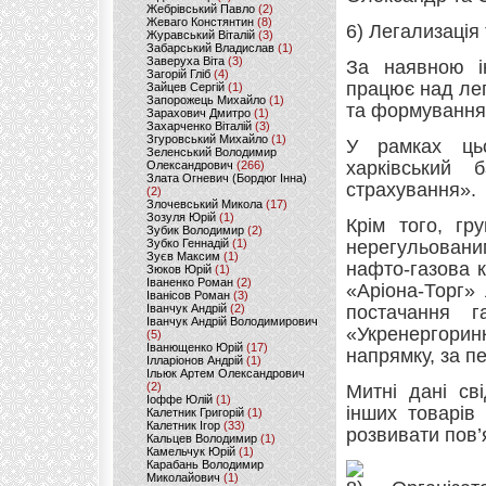
Жебрівський Павло
(2)
Жеваго Констянтин
(8)
6) Легализація
Журавський Віталій
(3)
Забарський Владислав
(1)
Заверуха Віта
(3)
За наявною і
Загорій Гліб
(4)
працює над ле
Зайцев Сергій
(1)
Запорожець Михайло
(1)
та формування
Зарахович Дмитро
(1)
Захарченко Віталій
(3)
Згуровський Михайло
(1)
У рамках ць
Зеленський Володимир
харківський 
Олександрович
(266)
Злата Огневич (Бордюг Інна)
страхування».
(2)
Злочевський Микола
(17)
Зозуля Юрій
(1)
Крім того, гр
Зубик Володимир
(2)
Зубко Геннадій
(1)
нерегульовани
Зуєв Максим
(1)
нафто-газова 
Зюков Юрій
(1)
Іваненко Роман
(2)
«Аріона-Торг»
Іванісов Роман
(3)
Іванчук Андрій
(2)
постачання 
Іванчук Андрій Володимирович
«Укренергорин
(5)
Іванющенко Юрій
(17)
напрямку, за пе
Ілларіонов Андрій
(1)
Ільюк Артем Олександрович
(2)
Митні дані св
Іоффе Юлій
(1)
інших товарів
Калетник Григорій
(1)
Калетник Ігор
(33)
розвивати пов’
Кальцев Володимир
(1)
Камельчук Юрій
(1)
Карабань Володимир
Миколайович
(1)