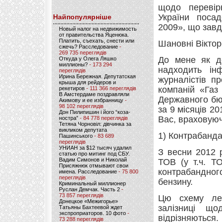
щодо перевір
України поса
Найпопулярніше
2009», що зав
Новый налог на недвижимость
от правительства Яценюка.
Платить, съехать, снести или
Шановні Вікто
сжечь? Расследование
-
269 735 переглядів
До мене як до
Откуда у Олега Ляшко
миллионы?
- 173 294
надходить інф
переглядів
Ирина Бережная. Депутатская
журналістів п
крыша для рейдеров и
компаній «Газ
рекетиров
- 111 366 переглядів
В Амстердаме поздравляли
Державного бю
Акимову и ее избранницу
-
98 102 переглядів
за 9 місяців 2
Дон Пилипишин і його “коза-
Вас, враховуюч
ностра”
- 84 778 переглядів
Тетяна Чорновіл: дівчинка за
викликом депутата
1) Контрабанда
Пашинського
- 83 689
переглядів
УНИАН за $12 тысяч удалил
З весни 2012 р
статью про митинг под СБУ.
Вадим Симонов и Николай
ТОВ (у т.ч. Т
Присяжнюк отмывают свои
контрабандног
имена. Расследование
- 75 800
переглядів
бензину.
Криминальный миллионер
Руслан Демчак. Часть 2
-
73 857 переглядів
Цю схему лег
Донецкое «Межигорье»
залізниці щ
Татьяны Бахтеевой ждет
экспроприаторов. 10 фото
-
відрізняються.
73 288 переглядів