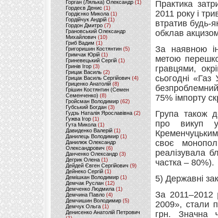
Горган (Лялька) Олександр
(1)
Практика затр
Гордеєв Денис
(1)
2011 року і три
Гордієнко Микола
(1)
Гордійчук Андрій
(1)
втратив будь-я
Гордон Дмитро
(7)
Грановський Олександр
обклав акцизом
Михайлович
(10)
Гриб Вадим
(1)
За наявною і
Григоришин Костянтин
(5)
Гримчак Юрій
(1)
метою перешко
Гриневецький Сергій
(1)
Гринів Ігор
(3)
гравцями, окр
Грицак Василь
(2)
сьогодні «Газ
Грицак Василь Сергійович
(4)
Гриценко Анатолій
(8)
безпроблемний 
Грішин Костянтин (Семен
Семенченко)
(8)
75% імпорту ск
Гройсман Володимир
(62)
Губський Богдан
(3)
Група також д
Гудзь Наталія Ярославівна
(2)
Гужва Ігор
(1)
про викуп у
Гута Микола
(1)
Давиденко Валерій
(1)
Кременчуцьким 
Данилець Володимир
(1)
своє монопол
Данилюк Олександр
Олександрович
(6)
реалізувала бл
Данченко Олександр
(3)
Дегрик Олена
(1)
частка – 80%).
Дейдей Євген Сергійович
(9)
Дейнеко Сергій
(1)
5) Державні зак
Демішкан Володимир
(1)
Демчак Руслан
(12)
Демченко Людмила
(1)
За 2011–2012 
Демчина Павло
(4)
Демчишин Володимир
(5)
2009», стали 
Демчук Ольга
(1)
Денисенко Анатолій Петрович
грн. Значна 