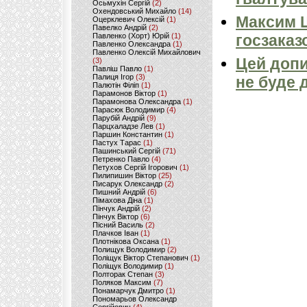
Осьмухін Сергій
(2)
Охендовський Михайло
(14)
Максим 
Оцерклевич Олексій
(1)
Павелко Андрій
(2)
Павленко (Хорт) Юрій
(1)
госзаказ
Павленко Олександра
(1)
Павленко Олексій Михайлович
Цей допи
(3)
Павліш Павло
(1)
Палиця Ігор
(3)
не буде 
Палютін Філіп
(1)
Парамонов Віктор
(1)
Парамонова Олександра
(1)
Парасюк Володимир
(4)
Парубій Андрій
(9)
Парцхаладзе Лев
(1)
Паршин Константин
(1)
Пастух Тарас
(1)
Пашинський Сергій
(71)
Петренко Павло
(4)
Петухов Сергій Ігорович
(1)
Пилипишин Віктор
(25)
Писарук Олександр
(2)
Пишний Андрій
(6)
Пімахова Діна
(1)
Пінчук Андрій
(2)
Пінчук Віктор
(6)
Пісний Василь
(2)
Плачков Іван
(1)
Плотнікова Оксана
(1)
Полищук Володимир
(2)
Поліщук Віктор Степанович
(1)
Поліщук Володимир
(1)
Полторак Степан
(3)
Поляков Максим
(7)
Понамарчук Дмитро
(1)
Пономарьов Олександр