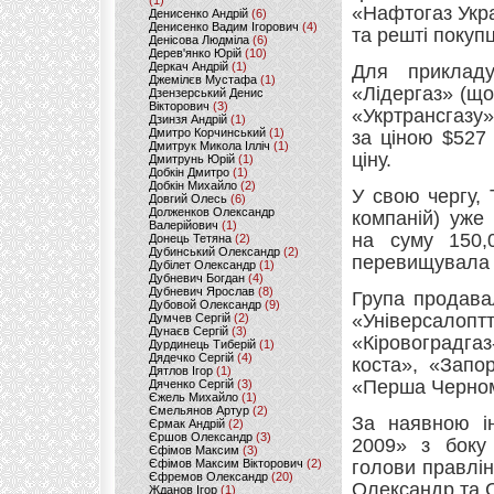
(1)
«Нафтогаз Укр
Денисенко Андрій
(6)
Денисенко Вадим Ігорович
(4)
та решті покуп
Денісова Людміла
(6)
Дерев'янко Юрій
(10)
Деркач Андрій
(1)
Для прикладу
Джемілєв Мустафа
(1)
«Лідергаз» (що
Дзензерський Денис
Вікторович
(3)
«Укртрансгазу»
Дзинзя Андрій
(1)
Дмитро Корчинський
(1)
за ціною $527
Дмитрук Микола Ілліч
(1)
ціну.
Дмитрунь Юрій
(1)
Добкін Дмитро
(1)
Добкін Михайло
(2)
У свою чергу, 
Довгий Олесь
(6)
Долженков Олександр
компаній) уже
Валерійович
(1)
на суму 150,
Донець Тетяна
(2)
Дубинський Олександр
(2)
перевищувала 
Дубілет Олександр
(1)
Дубневич Богдан
(4)
Дубневич Ярослав
(8)
Група продава
Дубовой Олександр
(9)
«Універсалопт
Думчев Сергій
(2)
Дунаєв Сергій
(3)
«Кіровоградга
Дурдинець Тиберій
(1)
Дядечко Сергій
(4)
коста», «Запо
Дятлов Ігор
(1)
«Перша Черном
Дяченко Сергій
(3)
Єжель Михайло
(1)
Ємельянов Артур
(2)
За наявною ін
Єрмак Андрій
(2)
Єршов Олександр
(3)
2009» з боку 
Єфімов Максим
(3)
Єфімов Максим Вікторович
(2)
голови правлі
Єфремов Олександр
(20)
Олександр та С
Жданов Ігор
(1)