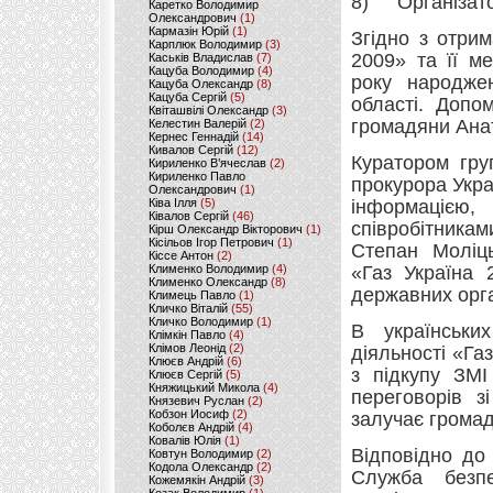
Організато
Каретко Володимир
Олександрович
(1)
Кармазін Юрій
(1)
Згідно з отри
Карплюк Володимир
(3)
2009» та її м
Каськів Владислав
(7)
Кацуба Володимир
(4)
року народжен
Кацуба Олександр
(8)
Кацуба Сергій
(5)
області. Допо
Квіташвілі Олександр
(3)
громадяни Анат
Келестин Валерій
(2)
Кернес Геннадій
(14)
Кивалов Сергій
(12)
Куратором гру
Кириленко В’ячеслав
(2)
Кириленко Павло
прокурора Укр
Олександрович
(1)
Ківа Ілля
(5)
інформацією
Ківалов Сергій
(46)
співробітника
Кірш Олександр Вікторович
(1)
Кісільов Ігор Петрович
(1)
Степан Моліць
Кіссе Антон
(2)
Клименко Володимир
(4)
«Газ Україна 
Клименко Олександр
(8)
державних орг
Климець Павло
(1)
Кличко Віталій
(55)
Кличко Володимир
(1)
В українськи
Клімкін Павло
(4)
Клімов Леонід
(2)
діяльності «Га
Клюєв Андрій
(6)
з підкупу ЗМІ
Клюєв Сергій
(5)
Княжицький Микола
(4)
переговорів з
Князевич Руслан
(2)
Кобзон Иосиф
(2)
залучає громад
Коболєв Андрій
(4)
Ковалів Юлія
(1)
Відповідно до
Ковтун Володимир
(2)
Кодола Олександр
(2)
Служба безп
Кожемякін Андрій
(3)