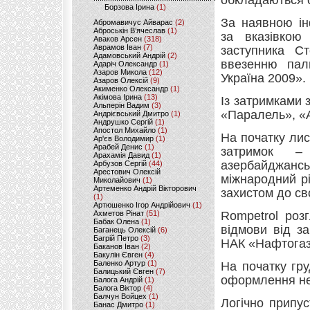
обкладаються 
Борзова Ірина
(1)
За наявною ін
Абромавичус Айварас
(2)
Аброськін В’ячеслав
(1)
за вказівкою
Аваков Арсен
(318)
Аврамов Іван
(7)
заступника С
Адамовський Андрій
(2)
ввезенню паль
Адаріч Олександр
(1)
Азаров Микола
(12)
Україна 2009».
Азаров Олексій
(9)
Акименко Олександр
(1)
Акімова Ірина
(13)
Із затримками 
Альперін Вадим
(3)
«Паралель», «А
Андрієвський Дмитро
(1)
Андрушко Сергій
(1)
Апостол Михайло
(1)
На початку лис
Ар'єв Володимир
(1)
Арабей Денис
(1)
затримок –
Арахамія Давид
(1)
азербайджанськ
Арбузов Сергій
(44)
Арестович Олексій
міжнародний рі
Миколайович
(1)
Артеменко Андрій Вікторович
захистом до св
(1)
Артюшенко Ігор Андрійович
(1)
Ахметов Рінат
(51)
Rompetrol роз
Бабак Олена
(1)
відмови від з
Баганець Олексій
(6)
Багрій Петро
(3)
НАК «Нафтогаз
Баканов Іван
(2)
Бакулін Євген
(4)
Баленко Артур
(1)
На початку гр
Балицький Євген
(7)
оформлення не 
Балога Андрій
(1)
Балога Віктор
(4)
Балчун Войцех
(1)
Логічно припу
Банас Дмитро
(1)