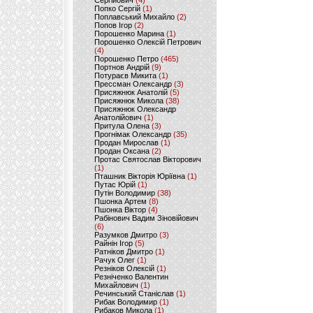
Сергійович
(4)
Попко Сергій
(1)
Поплавський Михайло
(2)
Попов Ігор
(2)
Порошенко Марина
(1)
Порошенко Олексій Петрович
(4)
Порошенко Петро
(465)
Портнов Андрій
(9)
Потураєв Микита
(1)
Прессман Олександр
(3)
Присяжнюк Анатолій
(5)
Присяжнюк Микола
(38)
Присяжнюк Олександр
Анатолійович
(1)
Притула Олена
(3)
Прогнімак Олександр
(35)
Продан Мирослав
(1)
Продан Оксана
(2)
Протас Святослав Вікторович
(1)
Пташник Вікторія Юріївна
(1)
Путас Юрій
(1)
Путін Володимир
(38)
Пшонка Артем
(8)
Пшонка Віктор
(4)
Рабінович Вадим Зіновійович
(6)
Разумков Дмитро
(3)
Райнін Ігор
(5)
Ратніков Дмитро
(1)
Рачук Олег
(1)
Резніков Олексій
(1)
Резніченко Валентин
Михайлович
(1)
Речинський Станіслав
(1)
Рибак Володимир
(1)
Рибаков Микола
(1)