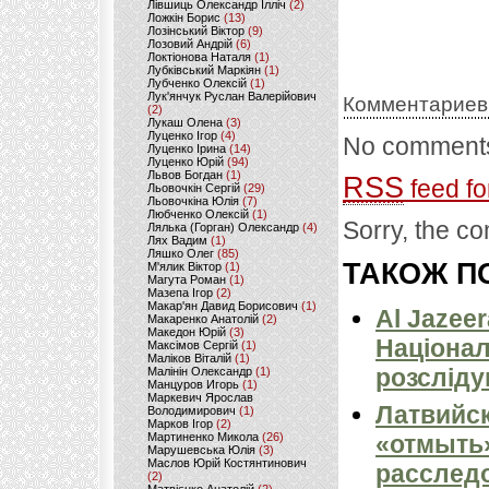
Лівшиць Олександр Ілліч
(2)
Ложкін Борис
(13)
Лозінський Віктор
(9)
Лозовий Андрій
(6)
Локтіонова Наталя
(1)
Лубківський Маркіян
(1)
Лубченко Олексій
(1)
Лук'янчук Руслан Валерійович
Комментариев
(2)
Лукаш Олена
(3)
Луценко Ігор
(4)
No comments
Луценко Ірина
(14)
Луценко Юрій
(94)
Львов Богдан
(1)
RSS
feed fo
Льовочкін Сергій
(29)
Льовочкіна Юлія
(7)
Любченко Олексій
(1)
Sorry, the co
Лялька (Горган) Олександр
(4)
Лях Вадим
(1)
Ляшко Олег
(85)
ТАКОЖ ПО
М'ялик Віктор
(1)
Магута Роман
(1)
Мазепа Ігор
(2)
Макар'ян Давид Борисович
(1)
Al Jazeer
Макаренко Анатолій
(2)
Македон Юрій
(3)
Націонал
Максімов Сергій
(1)
Маліков Віталій
(1)
розсліду
Малінін Олександр
(1)
Манцуров Игорь
(1)
Маркевич Ярослав
Латвийск
Володимирович
(1)
Марков Ігор
(2)
Мартиненко Микола
(26)
«отмыть»
Марушевська Юлія
(3)
Маслов Юрій Костянтинович
расследо
(2)