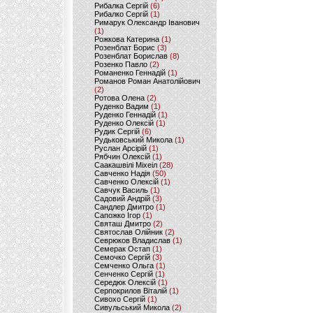
Рибалка Сергій
(6)
Рибалко Сергій
(1)
Римарук Олександр Іванович
(1)
Рожкова Катерина
(1)
Розенблат Борис
(3)
Розенблат Борислав
(8)
Розенко Павло
(2)
Романенко Геннадій
(1)
Романов Роман Анатолійович
(2)
Ротова Олена
(2)
Руденко Вадим
(1)
Руденко Геннадій
(1)
Руденко Олексій
(1)
Рудик Сергій
(6)
Рудьковський Микола
(1)
Руслан Арсірій
(1)
Рябчин Олексій
(1)
Саакашвілі Міхеіл
(28)
Савченко Надія
(50)
Савченко Олексій
(1)
Савчук Василь
(1)
Садовий Андрій
(3)
Сандлер Дмитро
(1)
Сапожко Ігор
(1)
Святаш Дмитро
(2)
Святослав Олійник
(2)
Севрюков Владислав
(1)
Семерак Остап
(1)
Семочко Сергій
(3)
Семченко Ольга
(1)
Сенченко Сергій
(1)
Середюк Олексій
(1)
Серпокрилов Віталій
(1)
Сивохо Сергій
(1)
Сивульський Микола
(2)