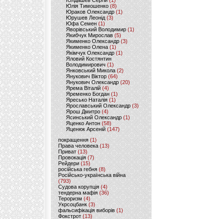
Юлдашев Сергій
(1)
Юлія Тимошенко
(8)
Юраков Олександр
(1)
Юрушев Леонід
(3)
Юфа Семен
(1)
Яворівський Володимир
(1)
Якибчук Мирослав
(5)
Якименко Олександр
(3)
Якименко Олена
(1)
Якімчук Олександр
(1)
Яловий Костянтин
Володимирович
(1)
Янковський Микола
(2)
Янукович Віктор
(64)
Янукович Олександр
(20)
Ярема Віталій
(4)
Яременко Богдан
(1)
Яресько Наталія
(1)
Ярославський Олександр
(3)
Ярош Дмитро
(4)
Ясинський Олександр
(1)
Яценко Антон
(58)
Яценюк Арсеній
(147)
покращення
(1)
Права человека
(13)
Приват
(13)
Провокація
(7)
Рейдери
(15)
російська гебня
(8)
Російсько-українська війна
(793)
Судова корупція
(4)
тендерна мафія
(36)
Тероризм
(4)
Укрсоцбанк
(3)
фальсифікація виборів
(1)
Фокстрот
(13)