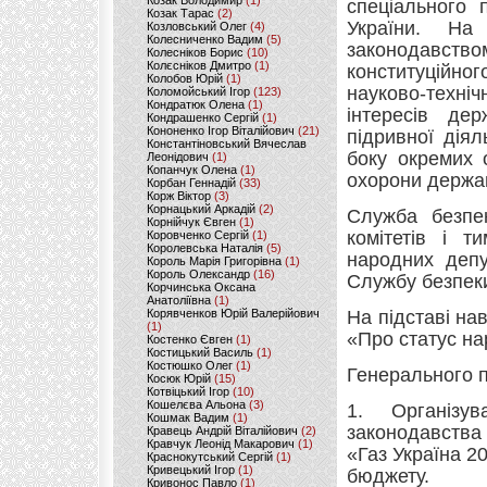
Козак Володимир
(1)
спеціального 
Козак Тарас
(2)
України. На
Козловський Олег
(4)
Колесниченко Вадим
(5)
законодавство
Колесніков Борис
(10)
Колєсніков Дмитро
(1)
конституційног
Колобов Юрій
(1)
науково-техніч
Коломойський Ігор
(123)
Кондратюк Олена
(1)
інтересів де
Кондрашенко Сергій
(1)
Кононенко Ігор Віталійович
(21)
підривної діял
Константіновський Вячеслав
боку окремих о
Леонідович
(1)
Копанчук Олена
(1)
охорони держав
Корбан Геннадій
(33)
Корж Віктор
(3)
Корнацький Аркадій
(2)
Служба безпек
Корнійчук Євген
(1)
комітетів і т
Коровченко Сергій
(1)
Королевська Наталія
(5)
народних депу
Король Марія Григорівна
(1)
Король Олександр
(16)
Службу безпеки
Корчинська Оксана
Анатоліївна
(1)
Корявченков Юрій Валерійович
На підставі на
(1)
«Про статус н
Костенко Євген
(1)
Костицький Василь
(1)
Костюшко Олег
(1)
Генерального п
Косюк Юрій
(15)
Котвіцький Ігор
(10)
Кошелєва Альона
(3)
1. Організу
Кошмак Вадим
(1)
законодавства
Кравець Андрій Віталійович
(2)
Кравчук Леонід Макарович
(1)
«Газ Україна 2
Краснокутський Сергій
(1)
Кривецький Ігор
(1)
бюджету.
Кривонос Павло
(1)