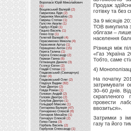
Воропаєв Юрій Миколайович
Продаж здійсн
(1)
Вощевський Валерій
(2)
готівку та без 
Гаврилова Лідія
(2)
Гаврилюк Михайло
(3)
За 9 місяців 20
Гавриш Степан
(1)
Галстян Авагім
(1)
ТОВ викупила зі
Гарбуз Юрій
(1)
Гацько Василь
(1)
облгази – лише
Гекко Ігор
(1)
населення бал
Гелетей Валерій
(4)
Герасименко Микола
(4)
Герасимов Артур
(1)
Різниця між пі
Геращенко Антон
(15)
Герега Галина
(1)
«Газ Україна 2
Герега Олександр
(2)
Герман Ганна
(6)
Тобто, саме ст
Гетманцев Данило
(3)
Гєллєр Євген
(2)
4) Монополізац
Гладій Степан
(1)
Гладковський (Свинарчук)
Олег
(4)
На початку 20
Гладковський Олег
(2)
Гладчук Вадим
(82)
затримувати о
Гнап Дмитро
(2)
30–60 днів. Ві
Говда Роман
(1)
Головач Андрій
(2)
скрапленого 
Головін Дмитро
(2)
Голубов Дмитро
(1)
провести лаб
Гольдарб Максим
(1)
ввозиться».
Гонтарева Валерія
(47)
Гончаренко Олексій
(8)
Гончаров Михайло
(1)
Затримки з ім
Гончарук Олексій
(2)
Гопко Ганна
(3)
газу та його т
Горбаль Василь
(2)
Горбунов Олександр
(1)