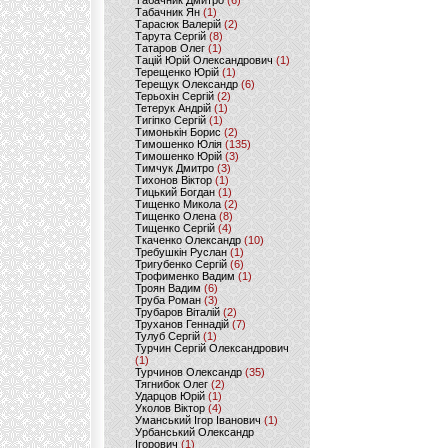
Табачник Дмитро
(6)
Табачник Ян
(1)
Тарасюк Валерій
(2)
Тарута Сергій
(8)
Татаров Олег
(1)
Тацій Юрій Олександрович
(1)
Терещенко Юрій
(1)
Терещук Олександр
(6)
Терьохін Сергій
(2)
Тетерук Андрій
(1)
Тигіпко Сергій
(1)
Тимонькін Борис
(2)
Тимошенко Юлія
(135)
Тимошенко Юрій
(3)
Тимчук Дмитро
(3)
Тихонов Віктор
(1)
Тицький Богдан
(1)
Тищенко Микола
(2)
Тищенко Олена
(8)
Тищенко Сергій
(4)
Ткаченко Олександр
(10)
Требушкін Руслан
(1)
Тригубенко Сергій
(6)
Трофименко Вадим
(1)
Троян Вадим
(6)
Труба Роман
(3)
Трубаров Віталій
(2)
Труханов Геннадій
(7)
Тулуб Сергій
(1)
Турчин Сергій Олександрович
(1)
Турчинов Олександр
(35)
Тягнибок Олег
(2)
Ударцов Юрій
(1)
Уколов Віктор
(4)
Уманський Ігор Іванович
(1)
Урбанський Олександр
Ігорович
(1)