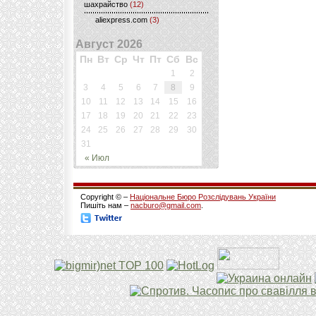
шахрайство
(12)
aliexpress.com
(3)
Август 2026
Пн
Вт
Ср
Чт
Пт
Сб
Вс
1
2
3
4
5
6
7
8
9
10
11
12
13
14
15
16
17
18
19
20
21
22
23
24
25
26
27
28
29
30
31
« Июл
Copyright © –
Національне Бюро Розслідувань України
Пишіть нам –
nacburo@gmail.com
.