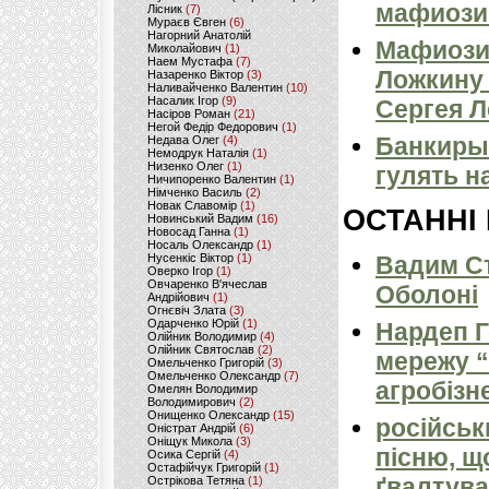
мафиози 
Лісник
(7)
Мураєв Євген
(6)
Нагорний Анатолій
Мафиози
Миколайович
(1)
Наем Мустафа
(7)
Ложкину 
Назаренко Віктор
(3)
Наливайченко Валентин
(10)
Насалик Ігор
(9)
Сергея 
Насіров Роман
(21)
Негой Федір Федорович
(1)
Банкиры
Недава Олег
(4)
Немодрук Наталія
(1)
Низенко Олег
(1)
гулять н
Ничипоренко Валентин
(1)
Німченко Василь
(2)
Новак Славомір
(1)
ОСТАННІ
Новинський Вадим
(16)
Новосад Ганна
(1)
Носаль Олександр
(1)
Нусенкіс Віктор
(1)
Вадим Ст
Оверко Ігор
(1)
Овчаренко В'ячеслав
Оболоні
Андрійович
(1)
Огнєвіч Злата
(3)
Одарченко Юрій
(1)
Нардеп 
Олійник Володимир
(4)
Олійник Святослав
(2)
мережу “
Омельченко Григорій
(3)
Омельченко Олександр
(7)
агробізн
Омелян Володимир
Володимирович
(2)
Онищенко Олександр
(15)
російськ
Оністрат Андрій
(6)
Оніщук Микола
(3)
пісню, щ
Осика Сергій
(4)
Остафійчук Григорій
(1)
ґвалтува
Острікова Тетяна
(1)