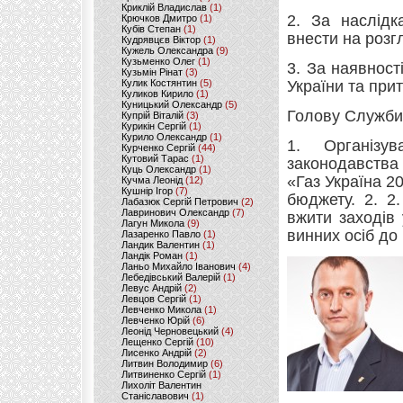
Криклій Владислав
(1)
2. За наслідк
Крючков Дмитро
(1)
Кубів Степан
(1)
внести на розг
Кудрявцєв Віктор
(1)
Кужель Олександра
(9)
Кузьменко Олег
(1)
3. За наявност
Кузьмін Рінат
(3)
Кулик Костянтин
(5)
України та прит
Куликов Кирило
(1)
Куницький Олександр
(5)
Голову Служби 
Купрій Віталій
(3)
Курикін Сергій
(1)
Курило Олександр
(1)
1. Організу
Курченко Сергій
(44)
Кутовий Тарас
(1)
законодавства
Куць Олександр
(1)
«Газ Україна 2
Кучма Леонід
(12)
Кушнір Ігор
(7)
бюджету. 2. 2
Лабазюк Сергій Петрович
(2)
Лавринович Олександр
(7)
вжити заходів 
Лагун Микола
(9)
винних осіб до 
Лазаренко Павло
(1)
Ландик Валентин
(1)
Ландік Роман
(1)
Ланьо Михайло Іванович
(4)
Лебедівський Валерій
(1)
Левус Андрій
(2)
Левцов Сергій
(1)
Левченко Микола
(1)
Левченко Юрій
(6)
Леонід Черновецький
(4)
Лещенко Сергій
(10)
Лисенко Андрій
(2)
Литвин Володимир
(6)
Литвиненко Сергій
(1)
Лихоліт Валентин
Станіславович
(1)