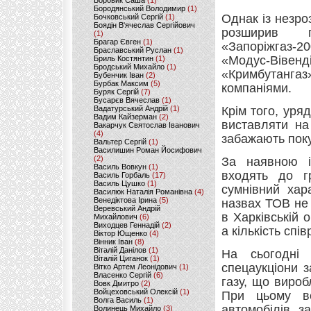
Боровик Саша
(1)
Бородянський Володимир
(1)
Однак із незро
Бочковський Сергій
(1)
Боядін В'ячеслав Сергійович
розширив п
(1)
Брагар Євген
(1)
«Запоріжгаз-
Браславський Руслан
(1)
«Модус-Вівенд
Бриль Костянтин
(1)
Бродський Михайло
(1)
«Кримбутангаз
Бубенчик Іван
(2)
Бурбак Максим
(5)
компаніями.
Буряк Сергій
(7)
Бусарєв Вячеслав
(1)
Вадатурський Андрій
(1)
Крім того, уря
Вадим Кайзерман
(2)
виставляти на 
Вакарчук Святослав Іванович
(4)
забажають поку
Вальтер Сергій
(1)
Василишин Роман Йосифович
(2)
За наявною ін
Василь Вовкун
(1)
входять до г
Василь Горбаль
(17)
Василь Цушко
(1)
сумнівний хар
Василюк Наталія Романівна
(4)
Венедіктова Ірина
(5)
назвах ТОВ не 
Веревський Андрій
в Харківській о
Михайлович
(6)
Виходцев Геннадій
(2)
а кількість спі
Віктор Ющенко
(4)
Вінник Іван
(8)
Віталій Данілов
(1)
На сьогодні 
Віталій Циганок
(1)
спецаукціони з
Вітко Артем Леонідович
(1)
Власенко Сергій
(6)
газу, що виро
Вовк Дмитро
(2)
Войцеховський Олексій
(1)
При цьому в
Волга Василь
(1)
автомобілів з
Волинець Михайло
(3)