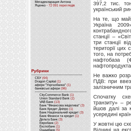
Мегадекларация Антона
397,2 тис. т
Яценко
- 72 091 переглядів
український ри
На те, що май
Україна 200
контрабандного
станції – «Св
три станції ві
території цих 
того, на потре
нафтобаза (Ф
нафтопродукта
Рубрики
Не важко розр
CБУ
(64)
ПДВ: при ввез
Dragon Capital
(1)
афери "Укргазбанка"
(1)
залізничним тра
банківські афери
(96)
CityCommerce Bank
(1)
Спочатку сх
Union Standard Bank
(2)
транзиту» – р
VAB Банк
(13)
Банк "Фінансова ініціатива"
(3)
йшов далі за 
Банк Кредит Дніпро
(1)
Банк Національний кредит
(3)
усередині країн
Банк Фінанси та кредит
(1)
Дельта Банк
(3)
Евробанк
(2)
У жовтні цю сх
Експобанк
(1)
Віднині на екс
Ощадбанк
(5)