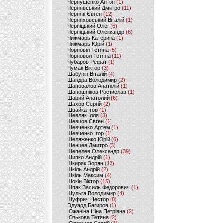
Чернушенко Антон
(1)
Чернявський Дмитро
(11)
Черняк Євген
(12)
Черняховський Віталій
(1)
Черпіцький Олег
(6)
Черпіцький Олександр
(6)
Чижмарь Катерина
(1)
Чижмарь Юрій
(1)
Чорновіл Тетяна
(5)
Чорновол Тетяна
(11)
Чубаров Рефат
(1)
Чумак Віктор
(3)
Шабунін Віталій
(4)
Шандра Володимир
(2)
Шаповалов Анатолій
(1)
Шапошніков Ростислав
(1)
Шарий Анатолий
(6)
Шахов Сергій
(2)
Швайка Ігор
(1)
Шевляк Ілля
(3)
Шевцов Євген
(1)
Шевченко Артем
(1)
Шевченко Ігор
(1)
Шеляженко Юрій
(6)
Шенцев Дмитро
(3)
Шепелев Олександр
(39)
Шипко Андрій
(1)
Шкиряк Зорян
(12)
Шкіль Андрій
(2)
Шкіль Максим
(4)
Шокін Віктор
(15)
Шпак Василь Федорович
(1)
Шульга Володимир
(4)
Шуфрич Нестор
(8)
Эдуард Багиров
(1)
Южаніна Ніна Петрівна
(2)
Юзькова Тетяна
(2)