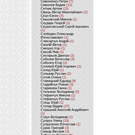
Симоненко Петро
(7)
Симонов Вадим
(12)
Ситник Артем
(11)
Сівець Віктор Миколайович
(2)
Сігал Євген
(3)
Сіньковский Микола
(1)
Скударь Георгій
(1)
Скуратовський Сергій Іванович
(1)
Слободян Олександр
В'ячеславович
(1)
Слюсарчук Андрій
(1)
Смалій Віктор
(1)
Смешко Ігор
(1)
Смолій Яків
(1)
Снєгирьов Дмитро
(2)
Соболев Вячеслав
(4)
Соболєв Єгор
(2)
Соловей Юрій Ігорович
(1)
Солод Юрій
(1)
Сольвар Руслан
(2)
Сотнік Олена
(1)
Ставицький Едуард
(9)
Стаднійчук Роман
(3)
Старикова Ганна
(1)
Стельмах Володимир
(2)
Стефанчук Микола
(1)
Стефанчук Руслан
(1)
Стець Юрій
(1)
Столар Вадим
(27)
Страшний Анатолій Андрійович
(1)
Струк Володимир
(1)
Супрун Уляна
(10)
Супруненко В'ячеслав
(1)
Суркіс Григорій
(3)
Сюмар Вікторія
(3)