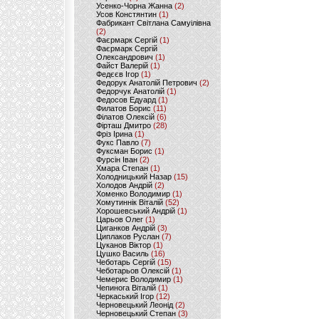
Усенко-Чорна Жанна
(2)
Усов Констянтин
(1)
Фабрикант Світлана Самуілівна
(2)
Фаєрмарк Сергій
(1)
Фаєрмарк Сергій
Олександрович
(1)
Файст Валерій
(1)
Федєєв Ігор
(1)
Федорук Анатолій Петрович
(2)
Федорчук Анатолій
(1)
Федосов Едуард
(1)
Филатов Борис
(11)
Філатов Олексій
(6)
Фірташ Дмитро
(28)
Фріз Ірина
(1)
Фукс Павло
(7)
Фуксман Борис
(1)
Фурсін Іван
(2)
Хмара Степан
(1)
Холодницький Назар
(15)
Холодов Андрій
(2)
Хоменко Володимир
(1)
Хомутиннік Віталій
(52)
Хорошевський Андрій
(1)
Царьов Олег
(1)
Циганков Андрій
(3)
Циплаков Руслан
(7)
Цуканов Віктор
(1)
Цушко Василь
(16)
Чеботарь Сергій
(15)
Чеботарьов Олексій
(1)
Чемерис Володимир
(1)
Чепинога Віталій
(1)
Черкаський Ігор
(12)
Черновецький Леонід
(2)
Черновецький Степан
(3)