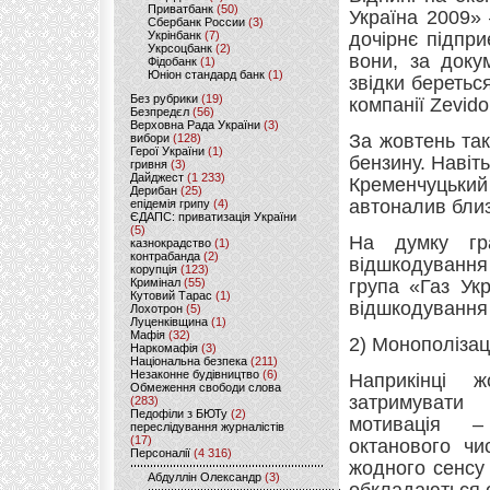
Приватбанк
(50)
Україна 2009»
Сбербанк России
(3)
Укрінбанк
(7)
дочірнє підпр
Укрсоцбанк
(2)
вони, за доку
Фідобанк
(1)
Юніон стандард банк
(1)
звідки беретьс
Без рубрики
(19)
компанії Zevido
Безпредєл
(56)
Верховна Рада України
(3)
За жовтень та
вибори
(128)
Герої України
(1)
бензину. Навіт
гривня
(3)
Дайджест
(1 233)
Кременчуцький
Дерибан
(25)
автоналив близь
епідемія грипу
(4)
ЄДАПС: приватизація України
(5)
На думку гр
казнокрадство
(1)
контрабанда
(2)
відшкодування
корупція
(123)
Кримінал
(55)
група «Газ Ук
Кутовий Тарас
(1)
відшкодування 
Лохотрон
(5)
Луценківщина
(1)
Мафія
(32)
2) Монополізац
Наркомафія
(3)
Національна безпека
(211)
Незаконне будівництво
(6)
Наприкінці 
Обмеження свободи слова
затримувати 
(283)
Педофіли з БЮТу
(2)
мотивація –
переслідування журналістів
(17)
октанового чи
Персоналії
(4 316)
жодного сенсу 
Абдуллін Олександр
(3)