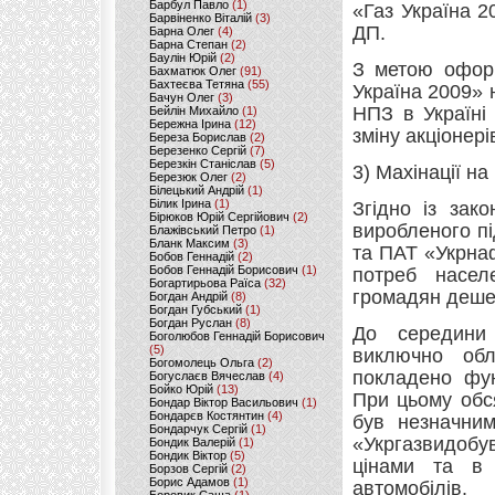
Барбул Павло
(1)
«Газ Україна 
Барвіненко Віталій
(3)
ДП.
Барна Олег
(4)
Барна Степан
(2)
Баулін Юрій
(2)
З метою оформ
Бахматюк Олег
(91)
Бахтеєва Тетяна
(55)
Україна 2009»
Бачун Олег
(3)
НПЗ в Україні
Бейлін Михайло
(1)
Бережна Ірина
(12)
зміну акціонер
Береза Борислав
(2)
Березенко Сергій
(7)
Березкін Станіслав
(5)
3) Махінації на
Березюк Олег
(2)
Білецький Андрій
(1)
Білик Ірина
(1)
Згідно із зак
Бірюков Юрій Сергійович
(2)
виробленого п
Блажівський Петро
(1)
Бланк Максим
(3)
та ПАТ «Укрнаф
Бобов Геннадій
(2)
Бобов Геннадій Борисович
(1)
потреб насел
Богартирьова Раїса
(32)
громадян деше
Богдан Андрій
(8)
Богдан Губський
(1)
Богдан Руслан
(8)
До середини 
Боголюбов Геннадій Борисович
(5)
виключно обл
Богомолець Ольга
(2)
покладено фун
Богуслаєв Вячеслав
(4)
Бойко Юрій
(13)
При цьому обс
Бондар Віктор Васильович
(1)
Бондарєв Костянтин
(4)
був незначним
Бондарчук Сергій
(1)
«Укргазвидобу
Бондик Валерій
(1)
Бондик Віктор
(5)
цінами та в 
Борзов Сергiй
(2)
Борис Адамов
(1)
автомобілів.