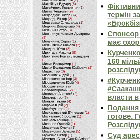
Матвієнко Анатолій
(2)
Матвійчук Едуард
(5)
Фіктивни
Матейченко Костянтин
(1)
Матіос Анатолій
(9)
термін за
Медведчук Віктор
(74)
Медведь Віктор
(2)
«Брокбіз
Медведько Олександр
(1)
Медяник Володимир
(4)
Мельник Петро
(3)
Спонсор 
Мельничук Максим Дмитрович
(3)
має охор
Мельничук Сергій
(1)
Мельніченко Микола
(2)
Мендель Юлія
(2)
Курченко
Микитась Максим
(8)
Микитенко Роман Леонідович
160 міль
(2)
Мисик Володимир
(1)
Мисик Володимир Юрійович
(2)
розсліду
Мізрах Ігор
(3)
Мірошник Андрій
(1)
#Курченк
Мірошниченко Ігор
(3)
Мірошниченко Юрій
(4)
Мірошніченко Іван
#Саакашв
Володимирович
(2)
Могильов Анатолій
(2)
власти в
Молоток Ігор
(6)
Монтян Тетяна
(4)
Мороко Юрій
(2)
Подання 
Мосійчук Ігор
(2)
Москалевський В'ячеслав
(1)
готове. 
Москаленко Ярослав
(1)
Москаль Геннадій
(5)
Розсліду
Мочанов Олексій
(1)
Мошенець Олена
(1)
Мошенский Валерий
(5)
Суд аре
Муженко Віктор
(1)
Мужчиль Олег (Сергій Аміров)