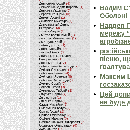
(1)
Денисенко Андрій
(6)
Вадим Ст
Денисенко Вадим Ігорович
(4)
Денісова Людміла
(6)
Оболоні
Дерев'янко Юрій
(10)
Деркач Андрій
(1)
Джемілєв Мустафа
(1)
Нардеп 
Дзензерський Денис
Вікторович
(3)
Дзинзя Андрій
(1)
мережу “
Дмитро Корчинський
(1)
Дмитрук Микола Ілліч
(1)
агробізн
Дмитрунь Юрій
(1)
Добкін Дмитро
(1)
Добкін Михайло
(2)
російськ
Довгий Олесь
(6)
Долженков Олександр
пісню, щ
Валерійович
(1)
Донець Тетяна
(2)
ґвалтува
Дубинський Олександр
(2)
Дубілет Олександр
(1)
Дубневич Богдан
(4)
Максим 
Дубневич Ярослав
(8)
Дубовой Олександр
(9)
госзаказ
Думчев Сергій
(2)
Дунаєв Сергій
(3)
Дурдинець Тиберій
(1)
Цей допи
Дядечко Сергій
(4)
Дятлов Ігор
(1)
не буде 
Дяченко Сергій
(3)
Єжель Михайло
(1)
Ємельянов Артур
(2)
Єрмак Андрій
(2)
Єршов Олександр
(3)
Єфімов Максим
(3)
Єфімов Максим Вікторович
(2)
Єфремов Олександр
(20)
Жданов Ігор
(1)