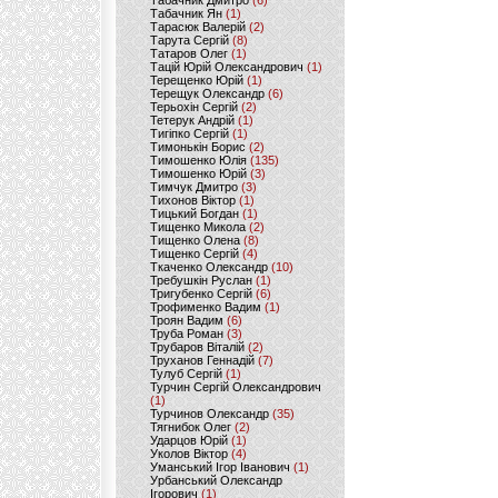
Табачник Дмитро
(6)
Табачник Ян
(1)
Тарасюк Валерій
(2)
Тарута Сергій
(8)
Татаров Олег
(1)
Тацій Юрій Олександрович
(1)
Терещенко Юрій
(1)
Терещук Олександр
(6)
Терьохін Сергій
(2)
Тетерук Андрій
(1)
Тигіпко Сергій
(1)
Тимонькін Борис
(2)
Тимошенко Юлія
(135)
Тимошенко Юрій
(3)
Тимчук Дмитро
(3)
Тихонов Віктор
(1)
Тицький Богдан
(1)
Тищенко Микола
(2)
Тищенко Олена
(8)
Тищенко Сергій
(4)
Ткаченко Олександр
(10)
Требушкін Руслан
(1)
Тригубенко Сергій
(6)
Трофименко Вадим
(1)
Троян Вадим
(6)
Труба Роман
(3)
Трубаров Віталій
(2)
Труханов Геннадій
(7)
Тулуб Сергій
(1)
Турчин Сергій Олександрович
(1)
Турчинов Олександр
(35)
Тягнибок Олег
(2)
Ударцов Юрій
(1)
Уколов Віктор
(4)
Уманський Ігор Іванович
(1)
Урбанський Олександр
Ігорович
(1)