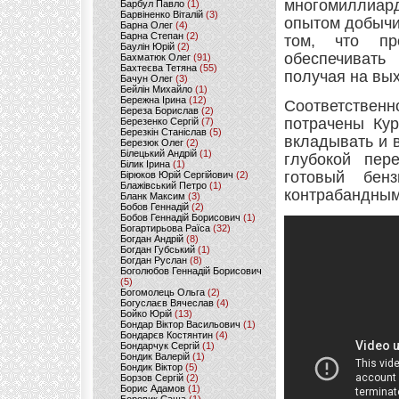
многомиллиард
Барбул Павло
(1)
Барвіненко Віталій
(3)
опытом добычи
Барна Олег
(4)
Барна Степан
(2)
том, что пр
Баулін Юрій
(2)
обеспечивать
Бахматюк Олег
(91)
Бахтеєва Тетяна
(55)
получая на вых
Бачун Олег
(3)
Бейлін Михайло
(1)
Бережна Ірина
(12)
Соответствен
Береза Борислав
(2)
потрачены Кур
Березенко Сергій
(7)
Березкін Станіслав
(5)
вкладывать и 
Березюк Олег
(2)
Білецький Андрій
(1)
глубокой пер
Білик Ірина
(1)
готовый бен
Бірюков Юрій Сергійович
(2)
Блажівський Петро
(1)
контрабандным
Бланк Максим
(3)
Бобов Геннадій
(2)
Бобов Геннадій Борисович
(1)
Богартирьова Раїса
(32)
Богдан Андрій
(8)
Богдан Губський
(1)
Богдан Руслан
(8)
Боголюбов Геннадій Борисович
(5)
Богомолець Ольга
(2)
Богуслаєв Вячеслав
(4)
Бойко Юрій
(13)
Бондар Віктор Васильович
(1)
Бондарєв Костянтин
(4)
Бондарчук Сергій
(1)
Бондик Валерій
(1)
Бондик Віктор
(5)
Борзов Сергiй
(2)
Борис Адамов
(1)