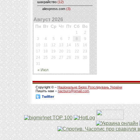
шахрайство
(12)
aliexpress.com
(3)
Август 2026
Пн
Вт
Ср
Чт
Пт
Сб
Вс
1
2
3
4
5
6
7
8
9
10
11
12
13
14
15
16
17
18
19
20
21
22
23
24
25
26
27
28
29
30
31
« Июл
Copyright © –
Національне Бюро Розслідувань України
Пишіть нам –
nacburo@gmail.com
.