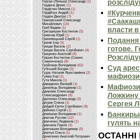
розсліду
Горган (Лялька) Олександр
(1)
Гордеєв Денис
(1)
Гордієнко Микола
(1)
#Курченк
Гордійчук Андрій
(1)
Гордон Дмитро
(7)
#Саакашв
Грановський Олександр
Михайлович
(10)
Гриб Вадим
(1)
власти в
Григоришин Костянтин
(5)
Гримчак Юрій
(1)
Подання 
Гриневецький Сергій
(1)
Гринів Ігор
(3)
Грицак Василь
(2)
готове. 
Грицак Василь Сергійович
(4)
Гриценко Анатолій
(8)
Розсліду
Грішин Костянтин (Семен
Семенченко)
(8)
Гройсман Володимир
(62)
Суд аре
Губський Богдан
(3)
Гудзь Наталія Ярославівна
(2)
мафиози 
Гужва Ігор
(1)
Гута Микола
(1)
Давиденко Валерій
(1)
Мафиози
Данилець Володимир
(1)
Данилюк Олександр
Ложкину 
Олександрович
(6)
Данченко Олександр
(3)
Сергея 
Дегрик Олена
(1)
Дейдей Євген Сергійович
(9)
Дейнеко Сергій
(1)
Банкиры
Демішкан Володимир
(1)
Демчак Руслан
(12)
гулять н
Демченко Людмила
(1)
Демчина Павло
(4)
Демчишин Володимир
(5)
Демчук Ольга
(1)
ОСТАННІ
Денисенко Анатолій Петрович