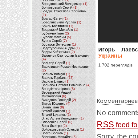
Боровик Саша
(1)
Бородянський Володимир
(1)
Бочковський Сергій
(1)
Боядін В'ячеслав Сергійович
(1)
Брагар Євген
(1)
Браславський Руслан
(1)
Бриль Костянтин
(1)
Бродський Михайло
(1)
Бубенчик Іван
(2)
Бурбак Максим
(5)
Буряк Сергій
(7)
Бусарєв Вячеслав
(1)
Вадатурський Андрій
(1)
Игорь Лаев
Вадим Кайзерман
(2)
Украины
Вакарчук Святослав Іванович
(4)
Вальтер Сергій
(1)
1 702 переглядів
Василишин Роман Йосифович
(2)
Василь Вовкун
(1)
Василь Горбаль
(17)
Василь Цушко
(1)
Василюк Наталія Романівна
(4)
Венедіктова Ірина
(5)
Веревський Андрій
Михайлович
(6)
Комментариев
Виходцев Геннадій
(2)
Віктор Ющенко
(4)
Вінник Іван
(8)
No comments
Віталій Данілов
(1)
Віталій Циганок
(1)
Вітко Артем Леонідович
(1)
RSS
Власенко Сергій
(6)
feed fo
Вовк Дмитро
(2)
Войцеховський Олексій
(1)
Волга Василь
(1)
Sorry, the co
Волинець Михайло
(3)