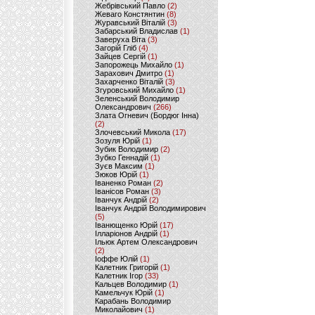
Жебрівський Павло
(2)
Жеваго Констянтин
(8)
Журавський Віталій
(3)
Забарський Владислав
(1)
Заверуха Віта
(3)
Загорій Гліб
(4)
Зайцев Сергій
(1)
Запорожець Михайло
(1)
Зарахович Дмитро
(1)
Захарченко Віталій
(3)
Згуровський Михайло
(1)
Зеленський Володимир
Олександрович
(266)
Злата Огневич (Бордюг Інна)
(2)
Злочевський Микола
(17)
Зозуля Юрій
(1)
Зубик Володимир
(2)
Зубко Геннадій
(1)
Зуєв Максим
(1)
Зюков Юрій
(1)
Іваненко Роман
(2)
Іванісов Роман
(3)
Іванчук Андрій
(2)
Іванчук Андрій Володимирович
(5)
Іванющенко Юрій
(17)
Ілларіонов Андрій
(1)
Ільюк Артем Олександрович
(2)
Іоффе Юлій
(1)
Калетник Григорій
(1)
Калетник Ігор
(33)
Кальцев Володимир
(1)
Камельчук Юрій
(1)
Карабань Володимир
Миколайович
(1)