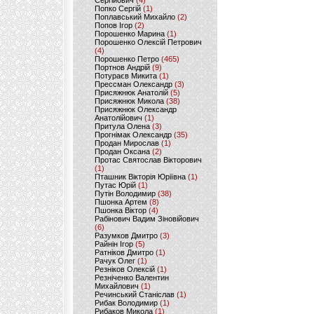
Сергійович
(4)
Попко Сергій
(1)
Поплавський Михайло
(2)
Попов Ігор
(2)
Порошенко Марина
(1)
Порошенко Олексій Петрович
(4)
Порошенко Петро
(465)
Портнов Андрій
(9)
Потураєв Микита
(1)
Прессман Олександр
(3)
Присяжнюк Анатолій
(5)
Присяжнюк Микола
(38)
Присяжнюк Олександр
Анатолійович
(1)
Притула Олена
(3)
Прогнімак Олександр
(35)
Продан Мирослав
(1)
Продан Оксана
(2)
Протас Святослав Вікторович
(1)
Пташник Вікторія Юріївна
(1)
Путас Юрій
(1)
Путін Володимир
(38)
Пшонка Артем
(8)
Пшонка Віктор
(4)
Рабінович Вадим Зіновійович
(6)
Разумков Дмитро
(3)
Райнін Ігор
(5)
Ратніков Дмитро
(1)
Рачук Олег
(1)
Резніков Олексій
(1)
Резніченко Валентин
Михайлович
(1)
Речинський Станіслав
(1)
Рибак Володимир
(1)
Рибаков Микола
(1)