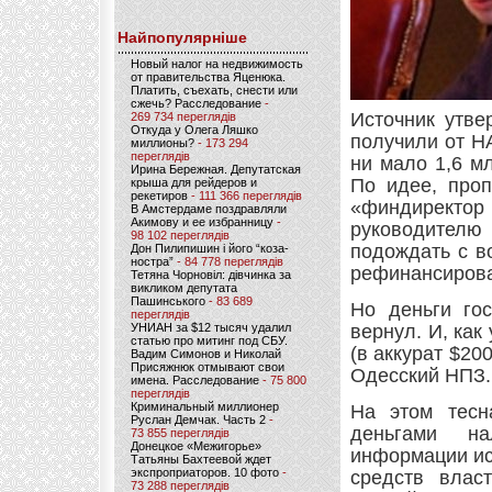
Найпопулярніше
Новый налог на недвижимость
от правительства Яценюка.
Платить, съехать, снести или
сжечь? Расследование
-
Источник утве
269 734 переглядів
Откуда у Олега Ляшко
получили от Н
миллионы?
- 173 294
переглядів
ни мало 1,6 мл
Ирина Бережная. Депутатская
По идее, про
крыша для рейдеров и
рекетиров
- 111 366 переглядів
«финдиректо
В Амстердаме поздравляли
Акимову и ее избранницу
-
руководител
98 102 переглядів
подождать с в
Дон Пилипишин і його “коза-
ностра”
- 84 778 переглядів
рефинансиров
Тетяна Чорновіл: дівчинка за
викликом депутата
Пашинського
- 83 689
Но деньги го
переглядів
УНИАН за $12 тысяч удалил
вернул. И, как
статью про митинг под СБУ.
(в аккурат $20
Вадим Симонов и Николай
Присяжнюк отмывают свои
Одесский НПЗ.
имена. Расследование
- 75 800
переглядів
Криминальный миллионер
На этом тесн
Руслан Демчак. Часть 2
-
деньгами на
73 855 переглядів
Донецкое «Межигорье»
информации ис
Татьяны Бахтеевой ждет
экспроприаторов. 10 фото
-
средств влас
73 288 переглядів