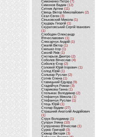
Симоненко Петро
(7)
Симонов Вадим
(12)
Ситник Артем
(11)
Сівець Віктор Миколайович
(2)
Сігал Євген
(3)
Сіньковский Микола
(1)
Скударь Георгій
(1)
Скуратовський Сергій Іванович
(1)
Слободян Олександр
В'ячеславович
(1)
Слюсарчук Андрій
(1)
Смалій Віктор
(1)
Смешко Ігор
(1)
Смолій Яків
(1)
Снєгирьов Дмитро
(2)
Соболев Вячеслав
(4)
Соболєв Єгор
(2)
Соловей Юрій Ігорович
(1)
Солод Юрій
(1)
Сольвар Руслан
(2)
Сотнік Олена
(1)
Ставицький Едуард
(9)
Стаднійчук Роман
(3)
Старикова Ганна
(1)
Стельмах Володимир
(2)
Стефанчук Микола
(1)
Стефанчук Руслан
(1)
Стець Юрій
(1)
Столар Вадим
(27)
Страшний Анатолій Андрійович
(1)
Струк Володимир
(1)
Супрун Уляна
(10)
Супруненко В'ячеслав
(1)
Суркіс Григорій
(3)
Сюмар Вікторія
(3)