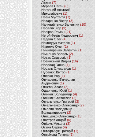
Лісник
(7)
Мураєв Євген
(6)
Нагорний Анатолій
Миколайович
(1)
Наем Мустафа
(7)
Назаренко Віктор
(3)
Наливайченко Валентин
(10)
Насалик Ігор
(9)
Насіров Роман
(21)
Негой Федір Федорович
(1)
Недава Олег
(4)
Немодрук Наталія
(1)
Низенко Олег
(1)
Ничипоренко Валентин
(1)
Німченко Василь
(2)
Новак Славомір
(1)
Новинський Вадим
(16)
Новосад Ганна
(1)
Носаль Олександр
(1)
Нусенкіс Віктор
(1)
Оверко Ігор
(1)
Овчаренко В'ячеслав
Андрійович
(1)
Огнєвіч Злата
(3)
Одарченко Юрій
(1)
Олійник Володимир
(4)
Олійник Святослав
(2)
Омельченко Григорій
(3)
Омельченко Олександр
(7)
Омелян Володимир
Володимирович
(2)
Онищенко Олександр
(15)
Оністрат Андрій
(6)
Оніщук Микола
(3)
Осика Сергій
(4)
Остафійчук Григорій
(1)
Острікова Тетяна
(1)