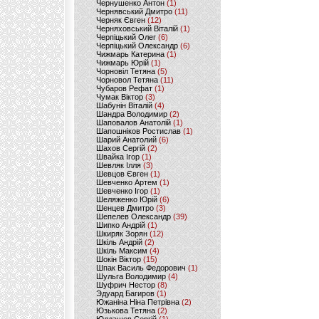
Чернушенко Антон
(1)
Чернявський Дмитро
(11)
Черняк Євген
(12)
Черняховський Віталій
(1)
Черпіцький Олег
(6)
Черпіцький Олександр
(6)
Чижмарь Катерина
(1)
Чижмарь Юрій
(1)
Чорновіл Тетяна
(5)
Чорновол Тетяна
(11)
Чубаров Рефат
(1)
Чумак Віктор
(3)
Шабунін Віталій
(4)
Шандра Володимир
(2)
Шаповалов Анатолій
(1)
Шапошніков Ростислав
(1)
Шарий Анатолий
(6)
Шахов Сергій
(2)
Швайка Ігор
(1)
Шевляк Ілля
(3)
Шевцов Євген
(1)
Шевченко Артем
(1)
Шевченко Ігор
(1)
Шеляженко Юрій
(6)
Шенцев Дмитро
(3)
Шепелев Олександр
(39)
Шипко Андрій
(1)
Шкиряк Зорян
(12)
Шкіль Андрій
(2)
Шкіль Максим
(4)
Шокін Віктор
(15)
Шпак Василь Федорович
(1)
Шульга Володимир
(4)
Шуфрич Нестор
(8)
Эдуард Багиров
(1)
Южаніна Ніна Петрівна
(2)
Юзькова Тетяна
(2)