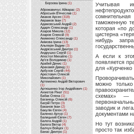
Борзова Ірина
(1)
Учитывая и
нефтепродукто
Абромавичус Айварас
(2)
Аброськін В’ячеслав
(1)
сомнительна
Аваков Арсен
(318)
Аврамов Іван
(7)
таможенную те
Адамовський Андрій
(2)
которая «по д
Адаріч Олександр
(1)
Азаров Микола
(12)
цистерна «теря
Азаров Олексій
(9)
Акименко Олександр
(1)
нибудь запр
Акімова Ірина
(13)
государственны
Альперін Вадим
(3)
Андрієвський Дмитро
(1)
Андрушко Сергій
(1)
А если к это
Апостол Михайло
(1)
Ар'єв Володимир
(1)
появляется пр
Арабей Денис
(1)
Арахамія Давид
(1)
для «Курченко 
Арбузов Сергій
(44)
Арестович Олексій
Проворачивать
Миколайович
(1)
Артеменко Андрій Вікторович
можно только
(1)
Артюшенко Ігор Андрійович
(1)
правоохрани
Ахметов Рінат
(51)
схемах» — р
Бабак Олена
(1)
Баганець Олексій
(6)
первоначальн
Багрій Петро
(3)
Баканов Іван
(2)
заводик и лега
Бакулін Євген
(4)
документами на
Баленко Артур
(1)
Балицький Євген
(7)
Балога Андрій
(1)
Но тут возник
Балога Віктор
(4)
Балчун Войцех
(1)
просто так из
Банас Дмитро
(1)