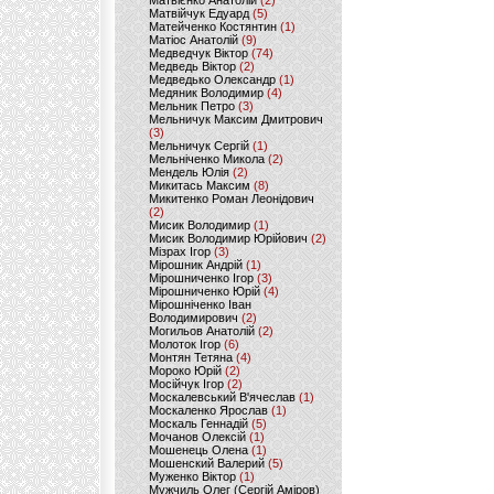
Матвієнко Анатолій
(2)
Матвійчук Едуард
(5)
Матейченко Костянтин
(1)
Матіос Анатолій
(9)
Медведчук Віктор
(74)
Медведь Віктор
(2)
Медведько Олександр
(1)
Медяник Володимир
(4)
Мельник Петро
(3)
Мельничук Максим Дмитрович
(3)
Мельничук Сергій
(1)
Мельніченко Микола
(2)
Мендель Юлія
(2)
Микитась Максим
(8)
Микитенко Роман Леонідович
(2)
Мисик Володимир
(1)
Мисик Володимир Юрійович
(2)
Мізрах Ігор
(3)
Мірошник Андрій
(1)
Мірошниченко Ігор
(3)
Мірошниченко Юрій
(4)
Мірошніченко Іван
Володимирович
(2)
Могильов Анатолій
(2)
Молоток Ігор
(6)
Монтян Тетяна
(4)
Мороко Юрій
(2)
Мосійчук Ігор
(2)
Москалевський В'ячеслав
(1)
Москаленко Ярослав
(1)
Москаль Геннадій
(5)
Мочанов Олексій
(1)
Мошенець Олена
(1)
Мошенский Валерий
(5)
Муженко Віктор
(1)
Мужчиль Олег (Сергій Аміров)