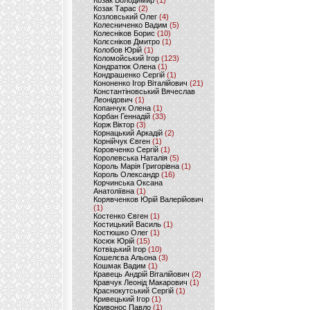
Козак Володимир
(1)
Козак Тарас
(2)
Козловський Олег
(4)
Колесниченко Вадим
(5)
Колесніков Борис
(10)
Колєсніков Дмитро
(1)
Колобов Юрій
(1)
Коломойський Ігор
(123)
Кондратюк Олена
(1)
Кондрашенко Сергій
(1)
Кононенко Ігор Віталійович
(21)
Константіновський Вячеслав
Леонідович
(1)
Копанчук Олена
(1)
Корбан Геннадій
(33)
Корж Віктор
(3)
Корнацький Аркадій
(2)
Корнійчук Євген
(1)
Коровченко Сергій
(1)
Королевська Наталія
(5)
Король Марія Григорівна
(1)
Король Олександр
(16)
Корчинська Оксана
Анатоліївна
(1)
Корявченков Юрій Валерійович
(1)
Костенко Євген
(1)
Костицький Василь
(1)
Костюшко Олег
(1)
Косюк Юрій
(15)
Котвіцький Ігор
(10)
Кошелєва Альона
(3)
Кошмак Вадим
(1)
Кравець Андрій Віталійович
(2)
Кравчук Леонід Макарович
(1)
Краснокутський Сергій
(1)
Кривецький Ігор
(1)
Кривонос Павло
(1)