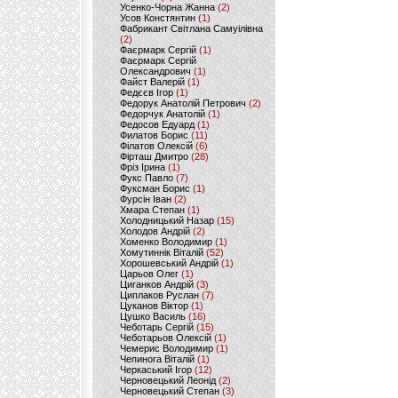
Усенко-Чорна Жанна
(2)
Усов Констянтин
(1)
Фабрикант Світлана Самуілівна
(2)
Фаєрмарк Сергій
(1)
Фаєрмарк Сергій
Олександрович
(1)
Файст Валерій
(1)
Федєєв Ігор
(1)
Федорук Анатолій Петрович
(2)
Федорчук Анатолій
(1)
Федосов Едуард
(1)
Филатов Борис
(11)
Філатов Олексій
(6)
Фірташ Дмитро
(28)
Фріз Ірина
(1)
Фукс Павло
(7)
Фуксман Борис
(1)
Фурсін Іван
(2)
Хмара Степан
(1)
Холодницький Назар
(15)
Холодов Андрій
(2)
Хоменко Володимир
(1)
Хомутиннік Віталій
(52)
Хорошевський Андрій
(1)
Царьов Олег
(1)
Циганков Андрій
(3)
Циплаков Руслан
(7)
Цуканов Віктор
(1)
Цушко Василь
(16)
Чеботарь Сергій
(15)
Чеботарьов Олексій
(1)
Чемерис Володимир
(1)
Чепинога Віталій
(1)
Черкаський Ігор
(12)
Черновецький Леонід
(2)
Черновецький Степан
(3)