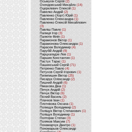
Осьмухін Сергій
(2)
Охендовський Михайло
(14)
Оцерклевич Олексій
(1)
Павелко Андрій
(2)
Павленко (Хорт) Юрій
(1)
Павленко Олександра
(1)
Павленко Олексій Михайлович
(3)
Павліш Павло
(1)
Палиця Ігор
(3)
Палютін Філіп
(1)
Парамонов Віктор
(1)
Парамонова Олександра
(1)
Парасюк Володимир
(4)
Парубій Андрій
(9)
Парцхаладзе Лев
(1)
Паршин Константин
(1)
Пастух Тарас
(1)
Пашинський Сергій
(71)
Петренко Павло
(4)
Петухов Сергій Ігорович
(1)
Пилипишин Віктор
(25)
Писарук Олександр
(2)
Пишний Андрій
(6)
Пімахова Діна
(1)
Пінчук Андрій
(2)
Пінчук Віктор
(6)
Пісний Василь
(2)
Плачков Іван
(1)
Плотнікова Оксана
(1)
Полищук Володимир
(2)
Поліщук Віктор Степанович
(1)
Поліщук Володимир
(1)
Полторак Степан
(3)
Поляков Максим
(7)
Понамарчук Дмитро
(1)
Пономарьов Олександр