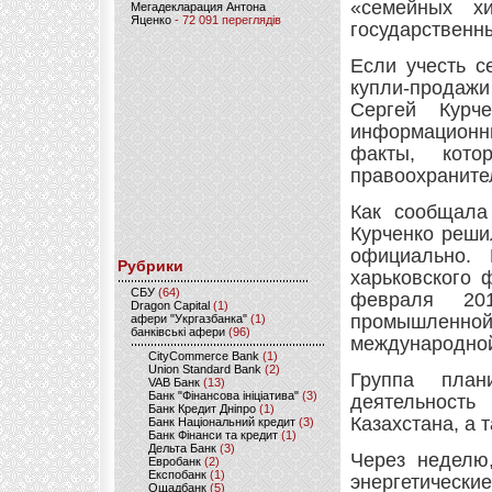
«семейных хи
Мегадекларация Антона
Яценко
- 72 091 переглядів
государственн
Если учесть с
купли-продажи
Сергей Курч
информационн
факты, кото
правоохраните
Как сообщала
Курченко реши
официально.
Рубрики
харьковского 
CБУ
(64)
февраля 20
Dragon Capital
(1)
промышленной 
афери "Укргазбанка"
(1)
банківські афери
(96)
международно
CityCommerce Bank
(1)
Union Standard Bank
(2)
Группа план
VAB Банк
(13)
Банк "Фінансова ініціатива"
(3)
деятельность
Банк Кредит Дніпро
(1)
Казахстана, а 
Банк Національний кредит
(3)
Банк Фінанси та кредит
(1)
Дельта Банк
(3)
Через неделю,
Евробанк
(2)
Експобанк
(1)
энергетически
Ощадбанк
(5)