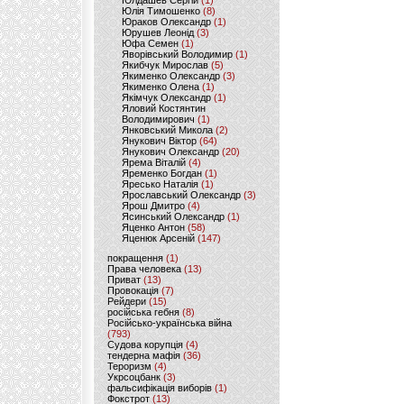
Юлдашев Сергій
(1)
Юлія Тимошенко
(8)
Юраков Олександр
(1)
Юрушев Леонід
(3)
Юфа Семен
(1)
Яворівський Володимир
(1)
Якибчук Мирослав
(5)
Якименко Олександр
(3)
Якименко Олена
(1)
Якімчук Олександр
(1)
Яловий Костянтин
Володимирович
(1)
Янковський Микола
(2)
Янукович Віктор
(64)
Янукович Олександр
(20)
Ярема Віталій
(4)
Яременко Богдан
(1)
Яресько Наталія
(1)
Ярославський Олександр
(3)
Ярош Дмитро
(4)
Ясинський Олександр
(1)
Яценко Антон
(58)
Яценюк Арсеній
(147)
покращення
(1)
Права человека
(13)
Приват
(13)
Провокація
(7)
Рейдери
(15)
російська гебня
(8)
Російсько-українська війна
(793)
Судова корупція
(4)
тендерна мафія
(36)
Тероризм
(4)
Укрсоцбанк
(3)
фальсифікація виборів
(1)
Фокстрот
(13)