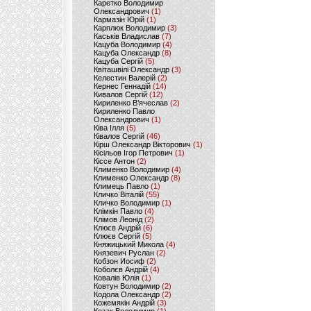
Каретко Володимир
Олександрович
(1)
Кармазін Юрій
(1)
Карплюк Володимир
(3)
Каськів Владислав
(7)
Кацуба Володимир
(4)
Кацуба Олександр
(8)
Кацуба Сергій
(5)
Квіташвілі Олександр
(3)
Келестин Валерій
(2)
Кернес Геннадій
(14)
Кивалов Сергій
(12)
Кириленко В’ячеслав
(2)
Кириленко Павло
Олександрович
(1)
Ківа Ілля
(5)
Ківалов Сергій
(46)
Кірш Олександр Вікторович
(1)
Кісільов Ігор Петрович
(1)
Кіссе Антон
(2)
Клименко Володимир
(4)
Клименко Олександр
(8)
Климець Павло
(1)
Кличко Віталій
(55)
Кличко Володимир
(1)
Клімкін Павло
(4)
Клімов Леонід
(2)
Клюєв Андрій
(6)
Клюєв Сергій
(5)
Княжицький Микола
(4)
Князевич Руслан
(2)
Кобзон Иосиф
(2)
Коболєв Андрій
(4)
Ковалів Юлія
(1)
Ковтун Володимир
(2)
Кодола Олександр
(2)
Кожемякін Андрій
(3)