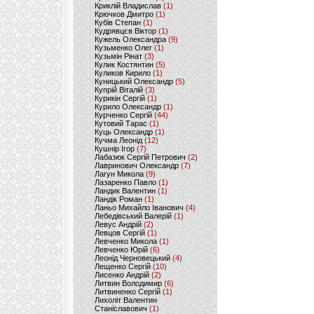
Криклій Владислав
(1)
Крючков Дмитро
(1)
Кубів Степан
(1)
Кудрявцєв Віктор
(1)
Кужель Олександра
(9)
Кузьменко Олег
(1)
Кузьмін Рінат
(3)
Кулик Костянтин
(5)
Куликов Кирило
(1)
Куницький Олександр
(5)
Купрій Віталій
(3)
Курикін Сергій
(1)
Курило Олександр
(1)
Курченко Сергій
(44)
Кутовий Тарас
(1)
Куць Олександр
(1)
Кучма Леонід
(12)
Кушнір Ігор
(7)
Лабазюк Сергій Петрович
(2)
Лавринович Олександр
(7)
Лагун Микола
(9)
Лазаренко Павло
(1)
Ландик Валентин
(1)
Ландік Роман
(1)
Ланьо Михайло Іванович
(4)
Лебедівський Валерій
(1)
Левус Андрій
(2)
Левцов Сергій
(1)
Левченко Микола
(1)
Левченко Юрій
(6)
Леонід Черновецький
(4)
Лещенко Сергій
(10)
Лисенко Андрій
(2)
Литвин Володимир
(6)
Литвиненко Сергій
(1)
Лихоліт Валентин
Станіславович
(1)