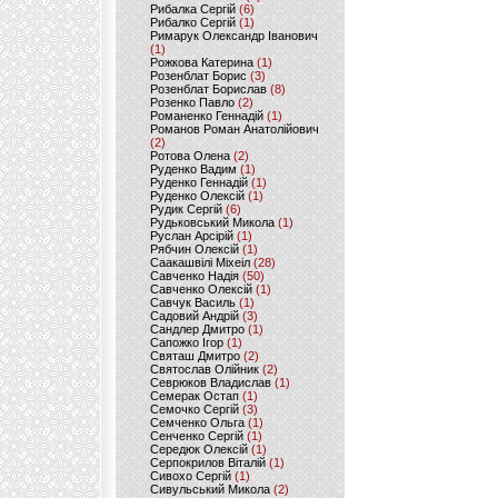
Рибалка Сергій
(6)
Рибалко Сергій
(1)
Римарук Олександр Іванович
(1)
Рожкова Катерина
(1)
Розенблат Борис
(3)
Розенблат Борислав
(8)
Розенко Павло
(2)
Романенко Геннадій
(1)
Романов Роман Анатолійович
(2)
Ротова Олена
(2)
Руденко Вадим
(1)
Руденко Геннадій
(1)
Руденко Олексій
(1)
Рудик Сергій
(6)
Рудьковський Микола
(1)
Руслан Арсірій
(1)
Рябчин Олексій
(1)
Саакашвілі Міхеіл
(28)
Савченко Надія
(50)
Савченко Олексій
(1)
Савчук Василь
(1)
Садовий Андрій
(3)
Сандлер Дмитро
(1)
Сапожко Ігор
(1)
Святаш Дмитро
(2)
Святослав Олійник
(2)
Севрюков Владислав
(1)
Семерак Остап
(1)
Семочко Сергій
(3)
Семченко Ольга
(1)
Сенченко Сергій
(1)
Середюк Олексій
(1)
Серпокрилов Віталій
(1)
Сивохо Сергій
(1)
Сивульський Микола
(2)