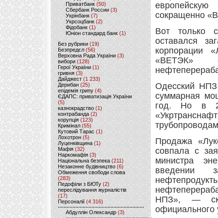
европейскую
Приватбанк
(50)
Сбербанк России
(3)
сокращенно «
Укрінбанк
(7)
Укрсоцбанк
(2)
Фідобанк
(1)
Вот только с
Юніон стандард банк
(1)
оставался за
Без рубрики
(19)
корпорации «
Безпредєл
(56)
Верховна Рада України
(3)
«ВЕТЭК» с
вибори
(128)
Герої України
(1)
нефтеперераб
гривня
(3)
Дайджест
(1 233)
Одесский НПЗ 
Дерибан
(25)
епідемія грипу
(4)
суммарная мощ
ЄДАПС: приватизація України
(5)
год. Но в 2
казнокрадство
(1)
«Укртрансна
контрабанда
(2)
корупція
(123)
трубопроводам
Кримінал
(55)
Кутовий Тарас
(1)
Лохотрон
(5)
Продажа «Лук
Луценківщина
(1)
Мафія
(32)
совпала с за
Наркомафія
(3)
министра эн
Національна безпека
(211)
Незаконне будівництво
(6)
введении з
Обмеження свободи слова
(283)
нефтепродукты
Педофіли з БЮТу
(2)
нефтеперера
переслідування журналістів
(17)
НПЗ», — ск
Персоналії
(4 316)
официального 
Абдуллін Олександр
(3)