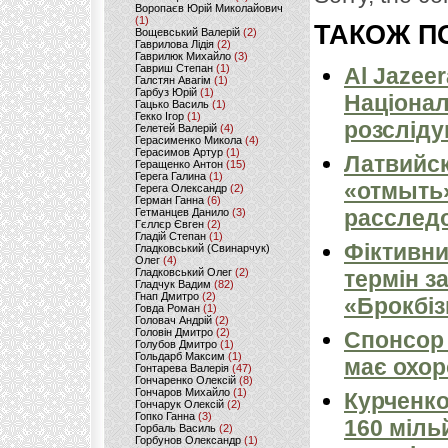
Воропаєв Юрій Миколайович
(1)
ТАКОЖ ПО
Вощевський Валерій
(2)
Гаврилова Лідія
(2)
Гаврилюк Михайло
(3)
Гавриш Степан
(1)
Al Jazeer
Галстян Авагім
(1)
Гарбуз Юрій
(1)
Націонал
Гацько Василь
(1)
Гекко Ігор
(1)
розсліду
Гелетей Валерій
(4)
Герасименко Микола
(4)
Герасимов Артур
(1)
Латвийск
Геращенко Антон
(15)
Герега Галина
(1)
«отмыть»
Герега Олександр
(2)
Герман Ганна
(6)
расследо
Гетманцев Данило
(3)
Гєллєр Євген
(2)
Гладій Степан
(1)
Фіктивни
Гладковський (Свинарчук)
Олег
(4)
Гладковський Олег
(2)
термін за
Гладчук Вадим
(82)
Гнап Дмитро
(2)
«Брокбіз
Говда Роман
(1)
Головач Андрій
(2)
Головін Дмитро
(2)
Спонсор 
Голубов Дмитро
(1)
Гольдарб Максим
(1)
має охор
Гонтарева Валерія
(47)
Гончаренко Олексій
(8)
Гончаров Михайло
(1)
Курченко
Гончарук Олексій
(2)
Гопко Ганна
(3)
160 міль
Горбаль Василь
(2)
Горбунов Олександр
(1)