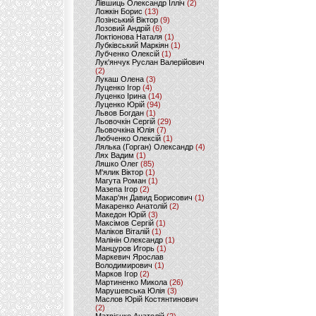
Лівшиць Олександр Ілліч
(2)
Ложкін Борис
(13)
Лозінський Віктор
(9)
Лозовий Андрій
(6)
Локтіонова Наталя
(1)
Лубківський Маркіян
(1)
Лубченко Олексій
(1)
Лук'янчук Руслан Валерійович
(2)
Лукаш Олена
(3)
Луценко Ігор
(4)
Луценко Ірина
(14)
Луценко Юрій
(94)
Львов Богдан
(1)
Льовочкін Сергій
(29)
Льовочкіна Юлія
(7)
Любченко Олексій
(1)
Лялька (Горган) Олександр
(4)
Лях Вадим
(1)
Ляшко Олег
(85)
М'ялик Віктор
(1)
Магута Роман
(1)
Мазепа Ігор
(2)
Макар'ян Давид Борисович
(1)
Макаренко Анатолій
(2)
Македон Юрій
(3)
Максімов Сергій
(1)
Маліков Віталій
(1)
Малінін Олександр
(1)
Манцуров Игорь
(1)
Маркевич Ярослав
Володимирович
(1)
Марков Ігор
(2)
Мартиненко Микола
(26)
Марушевська Юлія
(3)
Маслов Юрій Костянтинович
(2)