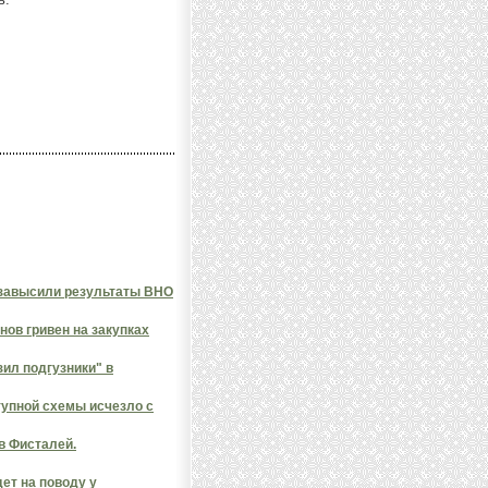
 завысили результаты ВНО
нов гривен на закупках
зил подгузники" в
упной схемы исчезло с
в Фисталей.
ет на поводу у