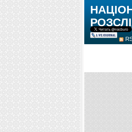
НАЦІО
РОЗСЛІ
R