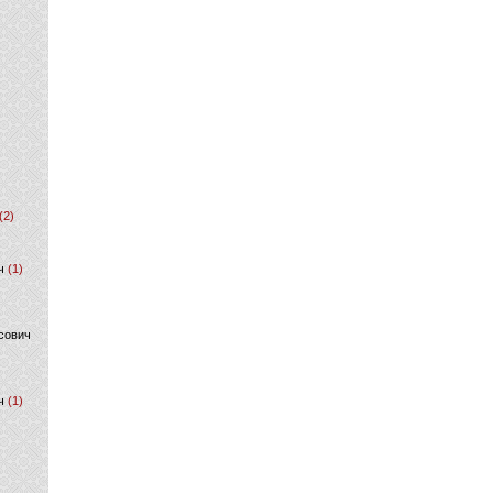
(2)
ч
(1)
сович
ч
(1)