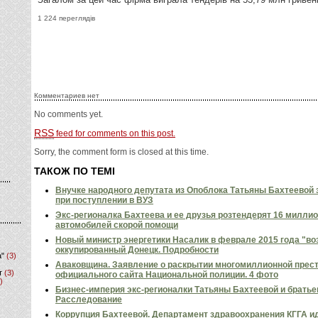
1 224 переглядів
Комментариев нет
No comments yet.
RSS
feed for comments on this post.
Sorry, the comment form is closed at this time.
ТАКОЖ ПО ТЕМІ
Внучке народного депутата из Опоблока Татьяны Бахтеевой
при поступлении в ВУЗ
Экс-регионалка Бахтеева и ее друзья розтендерят 16 миллио
автомобилей скорой помощи
Новый министр энергетики Насалик в феврале 2015 года "во
оккупированный Донецк. Подробности
а"
(3)
Аваковщина. Заявление о раскрытии многомиллионной прест
т
(3)
официального сайта Национальной полиции. 4 фото
)
Бизнес-империя экс-регионалки Татьяны Бахтеевой и братье
Расследование
Коррупция Бахтеевой. Департамент здравоохранения КГГА ид