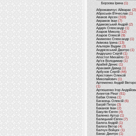
Борзова Ірина
(1)
Абромавичус Айварас
(2
Аброськін В’ячеслав
(1)
Аваков Арсен
(318)
Аврамов Іван
(7)
Адамовський Андрій
(2)
Адаріч Олександр
(1)
Азаров Микола
(12)
Азаров Олексій
(9)
Акименко Олександр
(1)
Акімова Ірина
(13)
Альперін Вадим
(3)
Андрієвський Дмитро
(1)
Андрушко Сергій
(1)
Апостол Михайло
(1)
Ар'єв Володимир
(1)
Арабей Денис
(1)
Арахамія Давид
(1)
Арбузов Сергій
(44)
Арестович Олексій
Миколайович
(1)
Артеменко Андрій Віктор
(1)
Артюшенко Ігор Андрійов
Ахметов Рінат
(51)
Бабак Олена
(1)
Баганець Олексій
(6)
Багрій Петро
(3)
Баканов Іван
(2)
Бакулін Євген
(4)
Баленко Артур
(1)
Балицький Євген
(7)
Балога Андрій
(1)
Балога Віктор
(4)
Балчун Войцех
(1)
Банас Дмитро
(1)