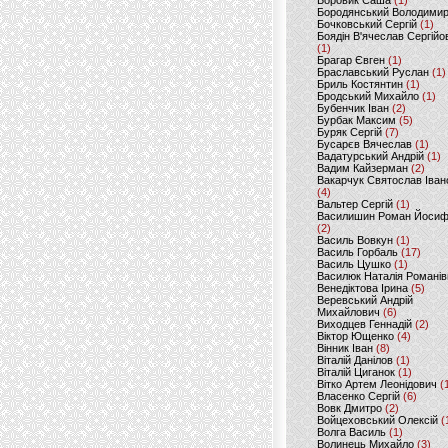
Боровик Саша
(1)
Бородянський Володими
Бочковський Сергій
(1)
Боядін В'ячеслав Сергійо
(1)
Брагар Євген
(1)
Браславський Руслан
(1)
Бриль Костянтин
(1)
Бродський Михайло
(1)
Бубенчик Іван
(2)
Бурбак Максим
(5)
Буряк Сергій
(7)
Бусарєв Вячеслав
(1)
Вадатурський Андрій
(1)
Вадим Кайзерман
(2)
Вакарчук Святослав Іван
(4)
Вальтер Сергій
(1)
Василишин Роман Йоси
(2)
Василь Вовкун
(1)
Василь Горбаль
(17)
Василь Цушко
(1)
Василюк Наталія Романів
Венедіктова Ірина
(5)
Веревський Андрій
Михайлович
(6)
Виходцев Геннадій
(2)
Віктор Ющенко
(4)
Вінник Іван
(8)
Віталій Данілов
(1)
Віталій Циганок
(1)
Вітко Артем Леонідович
(
Власенко Сергій
(6)
Вовк Дмитро
(2)
Войцеховський Олексій
(
Волга Василь
(1)
Волинець Михайло
(3)