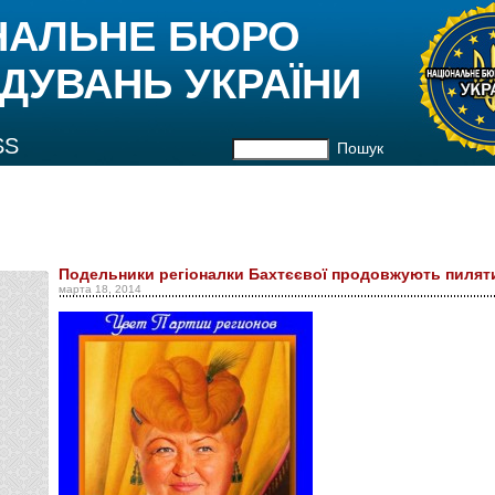
НАЛЬНЕ БЮРО
ДУВАНЬ УКРАЇНИ
SS
Пошук
Подельники регіоналки Бахтєєвої продовжують пилят
марта 18, 2014