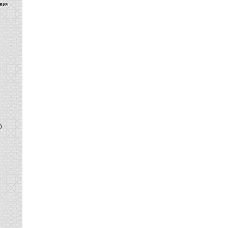
вич
)