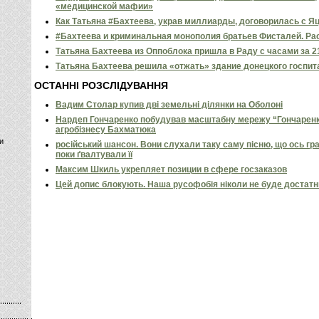
«медицинской мафии»
Как Татьяна #Бахтеева, украв миллиарды, договорилась с 
#Бахтеева и криминальная монополия братьев Фисталей. Р
Татьяна Бахтеева из Оппоблока пришла в Раду с часами за 2
Татьяна Бахтеева решила «отжать» здание донецкого госпи
ОСТАННІ РОЗСЛІДУВАННЯ
Вадим Столар купив дві земельні ділянки на Оболоні
Нардеп Гончаренко побудував масштабну мережу “Гончаренко
агробізнесу Бахматюка
и
російський шансон. Вони слухали таку саму пісню, що ось гр
поки ґвалтували її
Максим Шкиль укрепляет позиции в сфере госзаказов
Цей допис блокують. Наша русофобія ніколи не буде достат