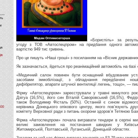
ть
и
«Бориспіль» за резул
угоду з ТОВ «Автоспецпром» на придбання одного автомо
ая
вартістю 949 тис гривень.
ів
Про це пишуть «Наші гроші» з посиланням на «Вісник державних
Як зазначається, йдеться про реанімаційний автомобіль на базі 
«Медичний салон повинен бути оснащений вбудованим уста
засобами іммобілізації, з обладнання передбачені нош
дефібрилятор, апарати штучної вентиляції легень, тощо», — пи
Фірму «Автоспецпром» зареєстрували у травні минулого рок
Дзігуа (16,5%), його син Віталій Саворовський (16,5%), Феді
також Володимир Фісталь (50%). Останній є сином відомого
керівника Донецького опікового центру, якого пов’язують др
800
комітету Верховної ради з питань охорони здоров’я Тетяною Бахт
Фірма «Автоспецпром» почала вигравати тендери в серпні ми
великі замовлення на постачання швидких у Київській,
Житомирській, Полтавській, Луганській, Донецькій областях.
Загалом за цей час фірма виграла тендерів на 53,79 млн гривен