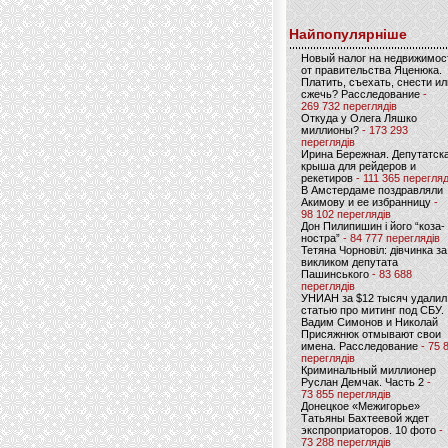
Найпопулярніше
Новый налог на недвижимос
от правительства Яценюка.
Платить, съехать, снести ил
сжечь? Расследование
-
269 732 переглядів
Откуда у Олега Ляшко
миллионы?
- 173 293
переглядів
Ирина Бережная. Депутатск
крыша для рейдеров и
рекетиров
- 111 365 перегляд
В Амстердаме поздравляли
Акимову и ее избранницу
-
98 102 переглядів
Дон Пилипишин і його “коза-
ностра”
- 84 777 переглядів
Тетяна Чорновіл: дівчинка за
викликом депутата
Пашинського
- 83 688
переглядів
УНИАН за $12 тысяч удалил
статью про митинг под СБУ.
Вадим Симонов и Николай
Присяжнюк отмывают свои
имена. Расследование
- 75 
переглядів
Криминальный миллионер
Руслан Демчак. Часть 2
-
73 855 переглядів
Донецкое «Межигорье»
Татьяны Бахтеевой ждет
экспроприаторов. 10 фото
-
73 288 переглядів