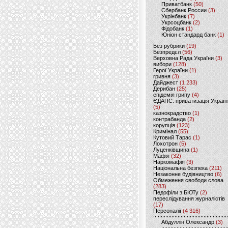
Приватбанк
(50)
Сбербанк России
(3)
Укрінбанк
(7)
Укрсоцбанк
(2)
Фідобанк
(1)
Юніон стандард банк
(1)
Без рубрики
(19)
Безпредєл
(56)
Верховна Рада України
(3)
вибори
(128)
Герої України
(1)
гривня
(3)
Дайджест
(1 233)
Дерибан
(25)
епідемія грипу
(4)
ЄДАПС: приватизація Україн
(5)
казнокрадство
(1)
контрабанда
(2)
корупція
(123)
Кримінал
(55)
Кутовий Тарас
(1)
Лохотрон
(5)
Луценківщина
(1)
Мафія
(32)
Наркомафія
(3)
Національна безпека
(211)
Незаконне будівництво
(6)
Обмеження свободи слова
(283)
Педофіли з БЮТу
(2)
переслідування журналістів
(17)
Персоналії
(4 316)
Абдуллін Олександр
(3)