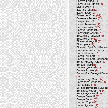
Барбул Павло
(1)
Барвіненко Віталій
(3)
Барна Олег
(4)
Барна Степан
(2)
Баулін Юрій
(2)
Бахматюк Олег
(91)
Бахтеєва Тетяна
(55)
Бачун Олег
(3)
Бейлін Михайло
(1)
Бережна Ірина
(12)
Береза Борислав
(2)
Березенко Сергій
(7)
Березкін Станіслав
(5)
Березюк Олег
(2)
Білецький Андрій
(1)
Білик Ірина
(1)
Бірюков Юрій Сергійович
Блажівський Петро
(1)
Бланк Максим
(3)
Бобов Геннадій
(2)
Бобов Геннадій Борисови
Богартирьова Раїса
(32)
Богдан Андрій
(8)
Богдан Губський
(1)
Богдан Руслан
(8)
Боголюбов Геннадій Бори
(5)
Богомолець Ольга
(2)
Богуслаєв Вячеслав
(4)
Бойко Юрій
(13)
Бондар Віктор Васильови
Бондарєв Костянтин
(4)
Бондарчук Сергій
(1)
Бондик Валерій
(1)
Бондик Віктор
(5)
Борзов Сергiй
(2)
Борис Адамов
(1)