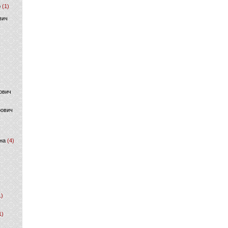
р
(1)
вич
ович
фович
на
(4)
1)
1)