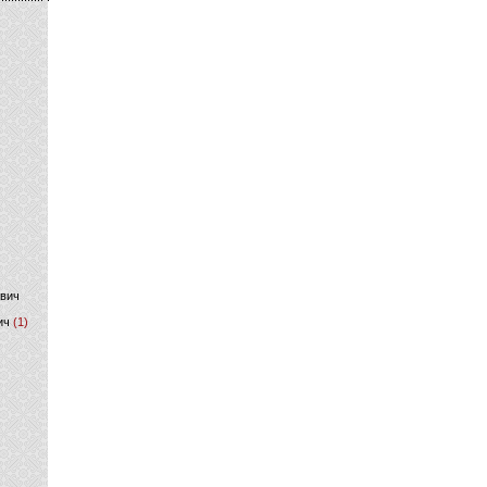
)
ович
ич
(1)