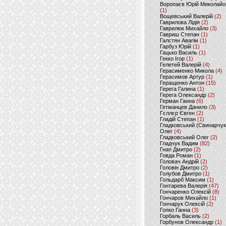
Воропаєв Юрій Миколайо
(1)
Вощевський Валерій
(2)
Гаврилова Лідія
(2)
Гаврилюк Михайло
(3)
Гавриш Степан
(1)
Галстян Авагім
(1)
Гарбуз Юрій
(1)
Гацько Василь
(1)
Гекко Ігор
(1)
Гелетей Валерій
(4)
Герасименко Микола
(4)
Герасимов Артур
(1)
Геращенко Антон
(15)
Герега Галина
(1)
Герега Олександр
(2)
Герман Ганна
(6)
Гетманцев Данило
(3)
Гєллєр Євген
(2)
Гладій Степан
(1)
Гладковський (Свинарчук
Олег
(4)
Гладковський Олег
(2)
Гладчук Вадим
(82)
Гнап Дмитро
(2)
Говда Роман
(1)
Головач Андрій
(2)
Головін Дмитро
(2)
Голубов Дмитро
(1)
Гольдарб Максим
(1)
Гонтарева Валерія
(47)
Гончаренко Олексій
(8)
Гончаров Михайло
(1)
Гончарук Олексій
(2)
Гопко Ганна
(3)
Горбаль Василь
(2)
Горбунов Олександр
(1)