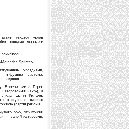
ьтатами тендеру уклав
біля швидкої допомоги
 закупівель».
«Mersedes Sprinter».
ткуванням, укладками,
і, інфузійна система,
ше видання.
у. Власниками є Тігран
р Саворовський (17%), а
 лікаря Еміля Фісталя,
ужні стосунки з головою
єєвою (партія регіонів).
нулого року, отримуючи
 Івано-Франківській,
ь.