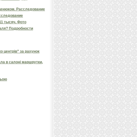
Яценюком. Расследование
асследование
11 тысяч. Фото
таля? Подробности
 центрів” за рахунок
ала в салоні маршрутки,
ньою