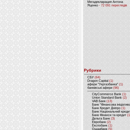
Мегадекларация Антона
Яценко
- 72 091 переглядів
Рубрики
CБУ
(64)
Dragon Capital
(1)
афери "Укргазбанка"
(1)
банківські афери
(96)
CityCommerce Bank
(1)
Union Standard Bank
(2)
VAB Банк
(13)
Банк "Фінансова ініціатив
Банк Кредит Дніпро
(1)
Банк Національний креди
Банк Фінанси та кредит
(1
Дельта Банк
(3)
Евробанк
(2)
Експобанк
(1)
Ощадбанк
(5)