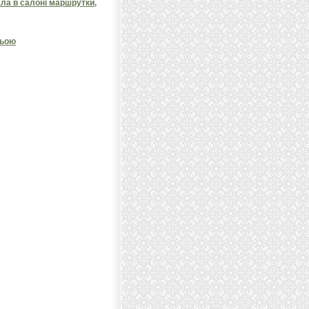
ала в салоні маршрутки,
ньою