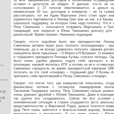
50 млн. американских долларов и более-менее «справедлив
оставил и депутатов не обидел. А дальше, что-то не с
голосование» у 27 голосов обеспечивается, а деньги к
ежемесячные 10 тыс. долларов в конвертах – не та сумма
рассчитывать тот же Адам Мартынюк (чего стоит одно зна
украинского парламента) и Леонид Грач (как ни как, а в Крым
серьезную поддержку, за которую тоже надо платить). Что в
Петр Симоненко – попытается отправить Мартынюка и Гра
товарищей, или попросит в Юлии Тимошенко доплату для 
разногласий. Время покажет. Немножко подождем.
Говорят, что-то подобное было при президентстве Леон
Симоненко активно играл роль платного оппозиционера – пр
поменьше, да и не всегда удавалось получить заранее догов
конкуренты были серьезные – О.Мороз и Н.Витренко. О взаим
и тогдашнего президента Леонида Кучмы слагали легенды. Од
было очень удобно держать подле себя «ручную» и все
оппозицию, каковой являлась КПУ, а потому он ее и «стимулиро
Симоненко «продался» во время президентской кампании 1999
получить за это свой «гонорар» – тогдашний друг Л.Кучмы 
присвоить себе причитавшийся Петру Симоненко «гонорар».
Говорят, что после того, как коммунистов попытались ото
финансовых потоков с госзакупок, ликвидировав возл
Такченком Тендерную палату, Петр Симоненко сильно развол
а"
(3)
очень дорожит дружбой с Юлией Тимошенко. Даже в коалиции
т
(3)
так удачно все складывалось. Сейчас же все условия
)
экономическая ситуация в стране ухудшается (есть реальн
представительство в Верховной Раде), деньги платятся вов
(дед Петя очень заботится о благосостоянии внуков), близк
министерствах и ведомствах. И что очень важно – Юлия