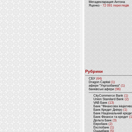
Мегадекларация Антона
Яценко
- 72 091 переглядів
Рубрики
CБУ
(64)
Dragon Capital
(1)
афери "Укргазбанка"
(1)
банківські афери
(96)
CityCommerce Bank
(1)
Union Standard Bank
(2)
VAB Банк
(13)
Банк "Фінансова ініціатив
Банк Кредит Дніпро
(1)
Банк Національний креди
Банк Фінанси та кредит
(1
Дельта Банк
(3)
Евробанк
(2)
Експобанк
(1)
Ощадбанк
(5)