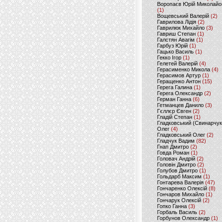
Воропаєв Юрій Миколайо
(1)
Вощевський Валерій
(2)
Гаврилова Лідія
(2)
Гаврилюк Михайло
(3)
Гавриш Степан
(1)
Галстян Авагім
(1)
Гарбуз Юрій
(1)
Гацько Василь
(1)
Гекко Ігор
(1)
Гелетей Валерій
(4)
Герасименко Микола
(4)
Герасимов Артур
(1)
Геращенко Антон
(15)
Герега Галина
(1)
Герега Олександр
(2)
Герман Ганна
(6)
Гетманцев Данило
(3)
Гєллєр Євген
(2)
Гладій Степан
(1)
Гладковський (Свинарчук
Олег
(4)
Гладковський Олег
(2)
Гладчук Вадим
(82)
Гнап Дмитро
(2)
Говда Роман
(1)
Головач Андрій
(2)
Головін Дмитро
(2)
Голубов Дмитро
(1)
Гольдарб Максим
(1)
Гонтарева Валерія
(47)
Гончаренко Олексій
(8)
Гончаров Михайло
(1)
Гончарук Олексій
(2)
Гопко Ганна
(3)
Горбаль Василь
(2)
Горбунов Олександр
(1)