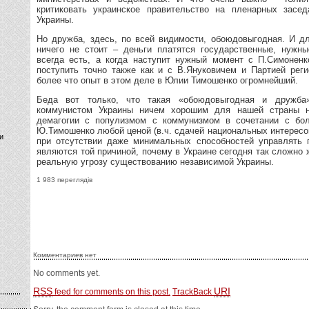
критиковать украинское правительство на пленарных засе
Украины.
Но дружба, здесь, по всей видимости, обоюдовыгодная. И 
ничего не стоит – деньги платятся государственные, нужн
всегда есть, а когда наступит нужный момент с П.Симонен
поступить точно также как и с В.Януковичем и Партией реги
более что опыт в этом деле в Юлии Тимошенко огромнейший.
Беда вот только, что такая «обоюдовыгодная и дружб
коммунистом Украины ничем хорошим для нашей страны н
демагогии с популизмом с коммунизмом в сочетании с бо
Ю.Тимошенко любой ценой (в.ч. сдачей национальных интересо
и
при отсутствии даже минимальных способностей управлять 
являются той причиной, почему в Украине сегодня так сложно 
реальную угрозу существованию независимой Украины.
1 983 переглядів
Комментариев нет
No comments yet.
RSS
URI
feed for comments on this post.
TrackBack