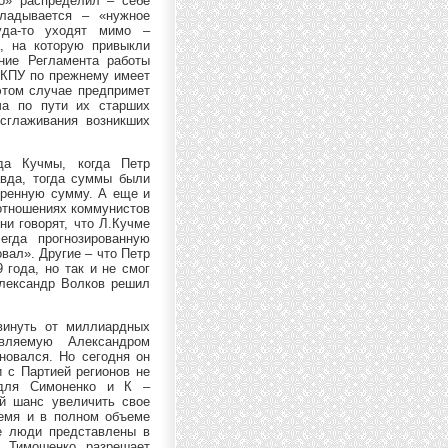
о» распределил – себе
кладывается – «нужное
уда-то уходят мимо –
, на которую привыкли
ние Регламента работы
у КПУ по прежнему имеет
 этом случае предпримет
ча по пути их старших
сглаживания возникших
ида Кучмы, когда Петр
авда, тогда суммы были
оренную сумму. А еще и
оотношениях коммунистов
ни говорят, что Л.Кучме
гда прогнозированную
вал». Другие – что Петр
 года, но так и не смог
Александр Волков решил
двинуть от миллиардных
авляемую Александром
новался. Но сегодня он
 с Партией регионов не
 для Симоненко и К –
ый шанс увеличить свое
ремя и в полном объеме
ие люди представлены в
 Тимошенко разрешает