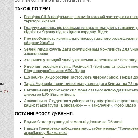
Sorry, the comment form is closed at this time.
ТАКОЖ ПО ТЕМІ
)
Розвідка США повідомляє, що путін готовий застосувати так
території України
Гладчук заявляє, що російські генерали планують танковий у
відрізати Україну від західного кордону. Відео
Про необхідність кримінально-процесуального розслідування
оборони України
Зелені гниди хочуть дати корупціонерам можливість для уни
законопроект
Хто винен у швидкій здачі української Херсонщини? Розсліду
Ядерний тероризм путіна. Російські 3 (три) крилаті ракети пр
Південноукраїнською АЕС. Відео
Що робити, якщо росіяни застосують ядерну зброю. Перша д
Тарас Чорновіл: вони точно планували здати Київ за тих 72 г
ович
Накопичення російських сил може стати основою для військов
ич
(1)
директор ЦРУ Вільям Бернз
Аваковщина. Студентки з університету внутрішніх справ тан
рашистської групи «Воровайки» — «Наколочки». Фото. Відео
ОСТАННІ РОЗСЛІДУВАННЯ
Вадим Столар купив дві земельні ділянки на Оболоні
Нардеп Гончаренко побудував масштабну мережу “Гончаренко
агробізнесу Бахматюка