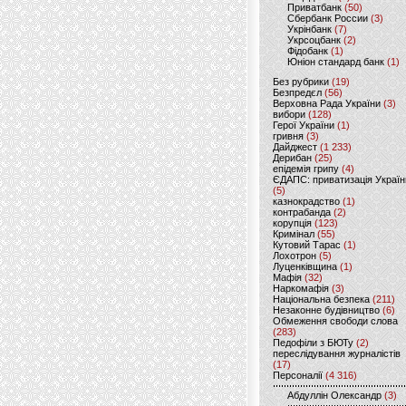
Приватбанк
(50)
Сбербанк России
(3)
Укрінбанк
(7)
Укрсоцбанк
(2)
Фідобанк
(1)
Юніон стандард банк
(1)
Без рубрики
(19)
Безпредєл
(56)
Верховна Рада України
(3)
вибори
(128)
Герої України
(1)
гривня
(3)
Дайджест
(1 233)
Дерибан
(25)
епідемія грипу
(4)
ЄДАПС: приватизація Україн
(5)
казнокрадство
(1)
контрабанда
(2)
корупція
(123)
Кримінал
(55)
Кутовий Тарас
(1)
Лохотрон
(5)
Луценківщина
(1)
Мафія
(32)
Наркомафія
(3)
Національна безпека
(211)
Незаконне будівництво
(6)
Обмеження свободи слова
(283)
Педофіли з БЮТу
(2)
переслідування журналістів
(17)
Персоналії
(4 316)
Абдуллін Олександр
(3)