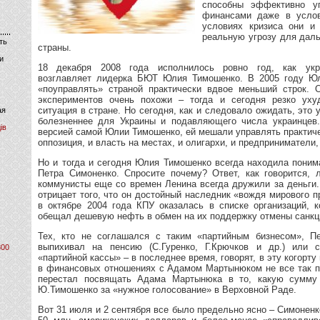
способны эффективно уп
финансами даже в услов
условиях кризиса они и
реальную угрозу для дал
ть
страны.
и
18 декабря 2008 года исполнилось ровно год, как укра
возглавляет лидерка БЮТ Юлия Тимошенко. В 2005 году Ю
«поуправлять» страной практически вдвое меньший строк. 
экспериментов очень похожи – тогда и сегодня резко уху
ситуация в стране. Но сегодня, как и следовало ожидать, это
ая
болезненнее для Украины и подавляющего числа украинцев.
ів
версией самой Юлии Тимошенко, ей мешали управлять практичес
оппозиция, и власть на местах, и олигархи, и предприниматели, 
Но и тогда и сегодня Юлия Тимошенко всегда находила поним
Петра Симоненко. Спросите почему? Ответ, как говорится, 
коммунисты еще со времен Ленина всегда дружили за деньги.
отрицает того, что он достойный наследник «вождя мирового п
в октябре 2004 года КПУ оказалась в списке организаций,
обещал дешевую нефть в обмен на их поддержку отмены санк
Тех, кто не соглашался с таким «партийным бизнесом», П
выпихивал на пенсию (С.Гуренко, Г.Крючков и др.) или с
800
«партийной кассы» – в последнее время, говорят, в эту когорту
в финансовых отношениях с Адамом Мартынюком не все так п
перестал посвящать Адама Мартынюка в то, какую сумму
Ю.Тимошенко за «нужное голосование» в Верховной Раде.
Вот 31 июля и 2 сентября все было предельно ясно – Симонен