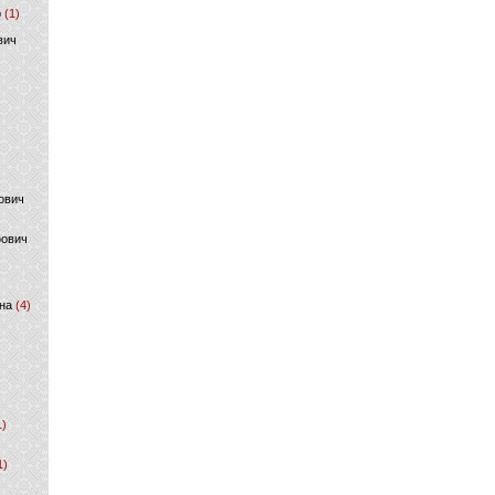
р
(1)
вич
ович
фович
на
(4)
1)
1)