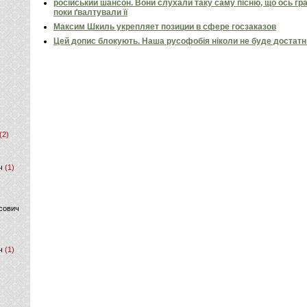
російський шансон. Вони слухали таку саму пісню, що ось гр
поки ґвалтували її
Максим Шкиль укрепляет позиции в сфере госзаказов
Цей допис блокують. Наша русофобія ніколи не буде достат
(2)
ч
(1)
сович
ч
(1)