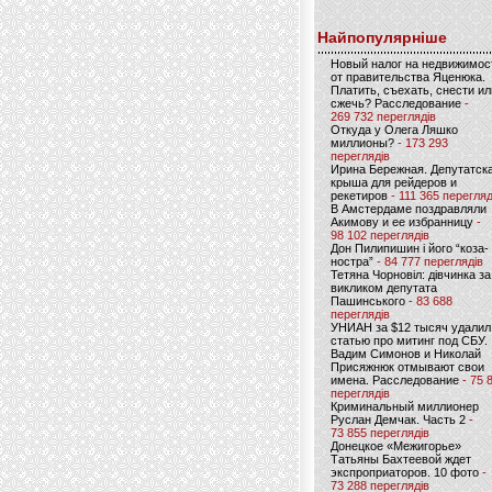
Найпопулярніше
Новый налог на недвижимос
от правительства Яценюка.
Платить, съехать, снести ил
сжечь? Расследование
-
269 732 переглядів
Откуда у Олега Ляшко
миллионы?
- 173 293
переглядів
Ирина Бережная. Депутатск
крыша для рейдеров и
рекетиров
- 111 365 перегляд
В Амстердаме поздравляли
Акимову и ее избранницу
-
98 102 переглядів
Дон Пилипишин і його “коза-
ностра”
- 84 777 переглядів
Тетяна Чорновіл: дівчинка за
викликом депутата
Пашинського
- 83 688
переглядів
УНИАН за $12 тысяч удалил
статью про митинг под СБУ.
Вадим Симонов и Николай
Присяжнюк отмывают свои
имена. Расследование
- 75 
переглядів
Криминальный миллионер
Руслан Демчак. Часть 2
-
73 855 переглядів
Донецкое «Межигорье»
Татьяны Бахтеевой ждет
экспроприаторов. 10 фото
-
73 288 переглядів