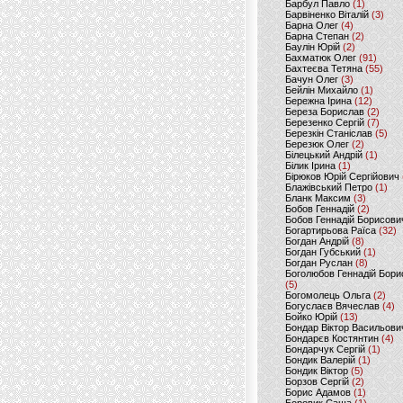
Барбул Павло
(1)
Барвіненко Віталій
(3)
Барна Олег
(4)
Барна Степан
(2)
Баулін Юрій
(2)
Бахматюк Олег
(91)
Бахтеєва Тетяна
(55)
Бачун Олег
(3)
Бейлін Михайло
(1)
Бережна Ірина
(12)
Береза Борислав
(2)
Березенко Сергій
(7)
Березкін Станіслав
(5)
Березюк Олег
(2)
Білецький Андрій
(1)
Білик Ірина
(1)
Бірюков Юрій Сергійович
Блажівський Петро
(1)
Бланк Максим
(3)
Бобов Геннадій
(2)
Бобов Геннадій Борисови
Богартирьова Раїса
(32)
Богдан Андрій
(8)
Богдан Губський
(1)
Богдан Руслан
(8)
Боголюбов Геннадій Бори
(5)
Богомолець Ольга
(2)
Богуслаєв Вячеслав
(4)
Бойко Юрій
(13)
Бондар Віктор Васильови
Бондарєв Костянтин
(4)
Бондарчук Сергій
(1)
Бондик Валерій
(1)
Бондик Віктор
(5)
Борзов Сергiй
(2)
Борис Адамов
(1)