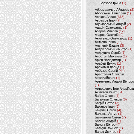
Борзова Ірина
(1)
Абромавичус Айварас
(2
Аброськін В’ячеслав
(1)
Аваков Арсен
(318)
Аврамов Іван
(7)
Адамовський Андрій
(2)
Адаріч Олександр
(1)
Азаров Микола
(12)
Азаров Олексій
(9)
Акименко Олександр
(1)
Акімова Ірина
(13)
Альперін Вадим
(3)
Андрієвський Дмитро
(1)
Андрушко Сергій
(1)
Апостол Михайло
(1)
Ар'єв Володимир
(1)
Арабей Денис
(1)
Арахамія Давид
(1)
Арбузов Сергій
(44)
Арестович Олексій
Миколайович
(1)
Артеменко Андрій Віктор
(1)
Артюшенко Ігор Андрійов
Ахметов Рінат
(51)
Бабак Олена
(1)
Баганець Олексій
(6)
Багрій Петро
(3)
Баканов Іван
(2)
Бакулін Євген
(4)
Баленко Артур
(1)
Балицький Євген
(7)
Балога Андрій
(1)
Балога Віктор
(4)
Балчун Войцех
(1)
Банас Дмитро
(1)