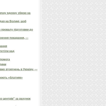
тичну ядерну зброю на
дар на Волині, щоб
 провалу підготовки до
кнення покарання, —
вання
олетіли над
опомога
одини
их вторгнень в Україну, —
цюють «блатняк»
 центрів” за рахунок