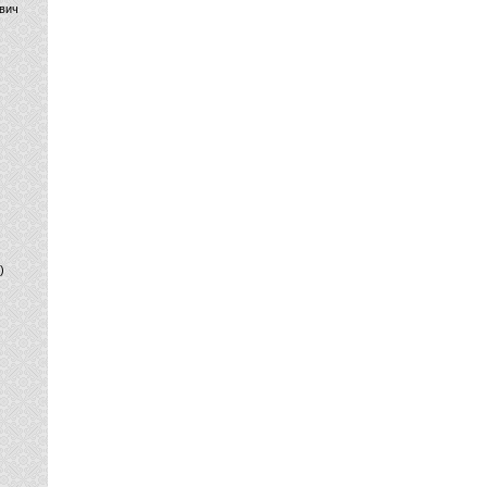
вич
)