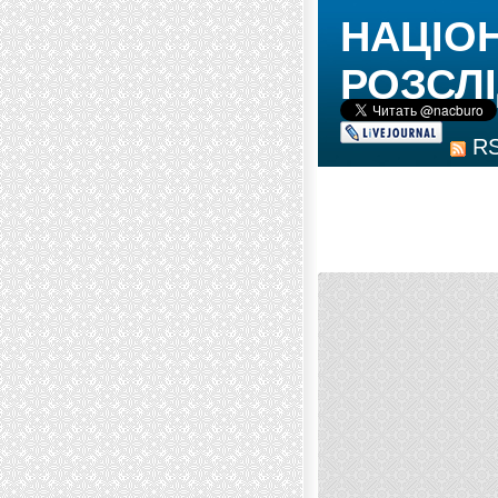
НАЦІО
РОЗСЛІ
R