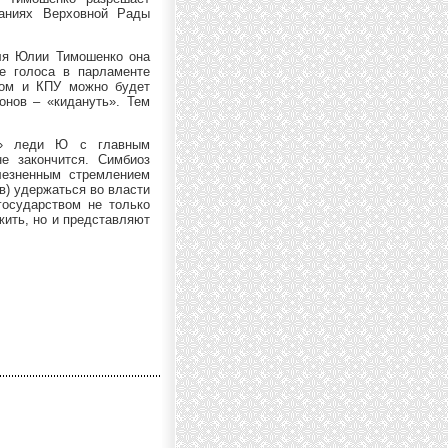
даниях Верховной Рады
для Юлии Тимошенко она
ые голоса в парламенте
ком и КПУ можно будет
онов – «кидануть». Тем
а» леди Ю с главным
е закончится. Симбиоз
лезненным стремлением
в) удержаться во власти
государством не только
жить, но и представляют