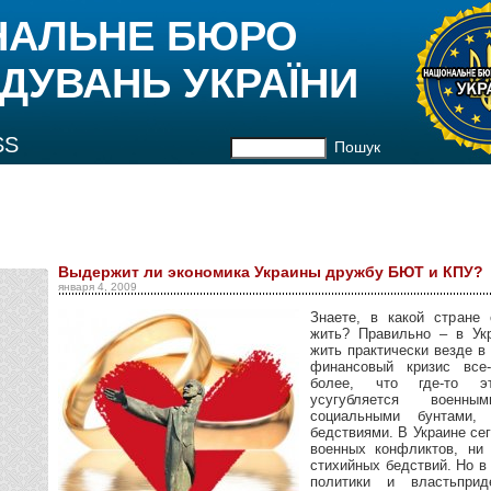
НАЛЬНЕ БЮРО
ДУВАНЬ УКРАЇНИ
SS
Пошук
Выдержит ли экономика Украины дружбу БЮТ и КПУ?
января 4, 2009
Знаете, в какой стране 
жить? Правильно – в Укр
жить практически везде в
финансовый кризис все-
более, что где-то э
усугубляется военн
социальными бунтами,
бедствиями. В Украине сег
военных конфликтов, ни 
стихийных бедствий. Но в
политики и властьпри