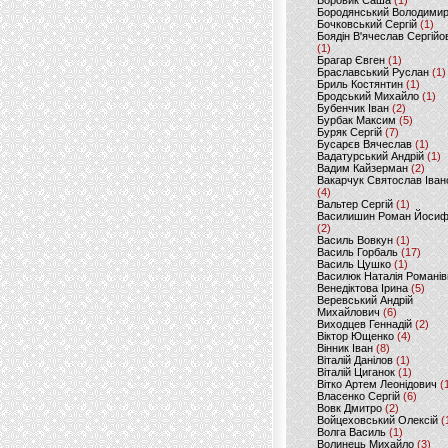
Боровик Саша
(1)
Бородянський Володими
Бочковський Сергій
(1)
Боядін В'ячеслав Сергійо
(1)
Брагар Євген
(1)
Браславський Руслан
(1)
Бриль Костянтин
(1)
Бродський Михайло
(1)
Бубенчик Іван
(2)
Бурбак Максим
(5)
Буряк Сергій
(7)
Бусарєв Вячеслав
(1)
Вадатурський Андрій
(1)
Вадим Кайзерман
(2)
Вакарчук Святослав Іван
(4)
Вальтер Сергій
(1)
Василишин Роман Йоси
(2)
Василь Вовкун
(1)
Василь Горбаль
(17)
Василь Цушко
(1)
Василюк Наталія Романів
Венедіктова Ірина
(5)
Веревський Андрій
Михайлович
(6)
Виходцев Геннадій
(2)
Віктор Ющенко
(4)
Вінник Іван
(8)
Віталій Данілов
(1)
Віталій Циганок
(1)
Вітко Артем Леонідович
(
Власенко Сергій
(6)
Вовк Дмитро
(2)
Войцеховський Олексій
(
Волга Василь
(1)
Волинець Михайло
(3)