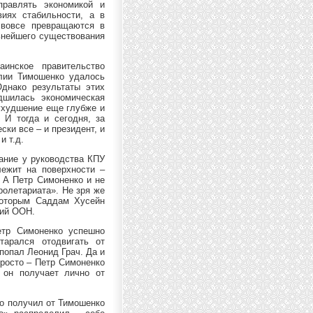
равлять экономикой и
иях стабильности, а в
 вовсе превращаются в
ьнейшего существования
инское правительство
лии Тимошенко удалось
Однако результаты этих
дшилась экономическая
 ухудшение еще глубже и
 И тогда и сегодня, за
ки все – и президент, и
и т.д.
ание у руководства КПУ
лежит на поверхности –
 А Петр Симоненко и не
ролетариата». Не зря же
 которым Саддам Хусейн
ций ООН.
етр Симоненко успешно
тарался отодвигать от
 попал Леонид Грач. Да и
росто – Петр Симоненко
 он получает лично от
ко получил от Тимошенко