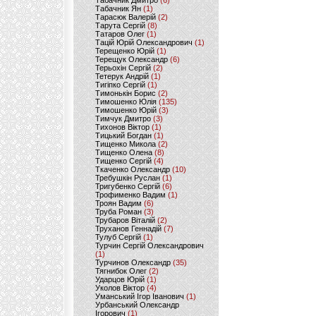
Табачник Дмитро
(6)
Табачник Ян
(1)
Тарасюк Валерій
(2)
Тарута Сергій
(8)
Татаров Олег
(1)
Тацій Юрій Олександрович
(1)
Терещенко Юрій
(1)
Терещук Олександр
(6)
Терьохін Сергій
(2)
Тетерук Андрій
(1)
Тигіпко Сергій
(1)
Тимонькін Борис
(2)
Тимошенко Юлія
(135)
Тимошенко Юрій
(3)
Тимчук Дмитро
(3)
Тихонов Віктор
(1)
Тицький Богдан
(1)
Тищенко Микола
(2)
Тищенко Олена
(8)
Тищенко Сергій
(4)
Ткаченко Олександр
(10)
Требушкін Руслан
(1)
Тригубенко Сергій
(6)
Трофименко Вадим
(1)
Троян Вадим
(6)
Труба Роман
(3)
Трубаров Віталій
(2)
Труханов Геннадій
(7)
Тулуб Сергій
(1)
Турчин Сергій Олександрович
(1)
Турчинов Олександр
(35)
Тягнибок Олег
(2)
Ударцов Юрій
(1)
Уколов Віктор
(4)
Уманський Ігор Іванович
(1)
Урбанський Олександр
Ігорович
(1)