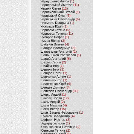
Чернушенко Антон
(1)
Чернявський Дмитро
(11)
Черняк Євген
(12)
Черняховський Віталій
(1)
Черпіцький Олег
(6)
Черпіцький Олександр
(6)
Чижмарь Катерина
(1)
Чижмарь Юрій
(1)
Чорновіл Тетяна
(5)
Чорновол Тетяна
(11)
Чубаров Рефат
(1)
Чумак Віктор
(3)
Шабунін Віталій
(4)
Шандра Володимир
(2)
Шаповалов Анатолій
(1)
Шапошніков Ростислав
(1)
Шарий Анатолий
(6)
Шахов Сергій
(2)
Швайка Ігор
(1)
Шевляк Ілля
(3)
Шевцов Євген
(1)
Шевченко Артем
(1)
Шевченко Ігор
(1)
Шеляженко Юрій
(6)
Шенцев Дмитро
(3)
Шепелев Олександр
(39)
Шипко Андрій
(1)
Шкиряк Зорян
(12)
Шкіль Андрій
(2)
Шкіль Максим
(4)
Шокін Віктор
(15)
Шпак Василь Федорович
(1)
Шульга Володимир
(4)
Шуфрич Нестор
(8)
Эдуард Багиров
(1)
Южаніна Ніна Петрівна
(2)
Юзькова Тетяна
(2)