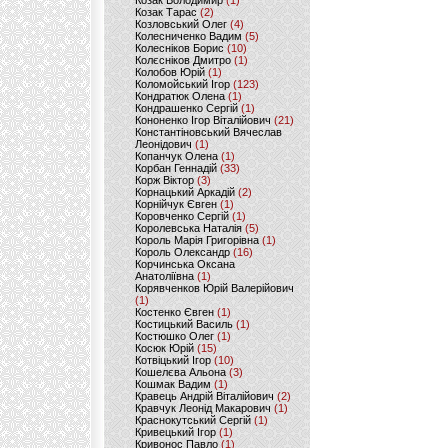
Козак Володимир
(1)
Козак Тарас
(2)
Козловський Олег
(4)
Колесниченко Вадим
(5)
Колесніков Борис
(10)
Колєсніков Дмитро
(1)
Колобов Юрій
(1)
Коломойський Ігор
(123)
Кондратюк Олена
(1)
Кондрашенко Сергій
(1)
Кононенко Ігор Віталійович
(21)
Константіновський Вячеслав
Леонідович
(1)
Копанчук Олена
(1)
Корбан Геннадій
(33)
Корж Віктор
(3)
Корнацький Аркадій
(2)
Корнійчук Євген
(1)
Коровченко Сергій
(1)
Королевська Наталія
(5)
Король Марія Григорівна
(1)
Король Олександр
(16)
Корчинська Оксана
Анатоліївна
(1)
Корявченков Юрій Валерійович
(1)
Костенко Євген
(1)
Костицький Василь
(1)
Костюшко Олег
(1)
Косюк Юрій
(15)
Котвіцький Ігор
(10)
Кошелєва Альона
(3)
Кошмак Вадим
(1)
Кравець Андрій Віталійович
(2)
Кравчук Леонід Макарович
(1)
Краснокутський Сергій
(1)
Кривецький Ігор
(1)
Кривонос Павло
(1)