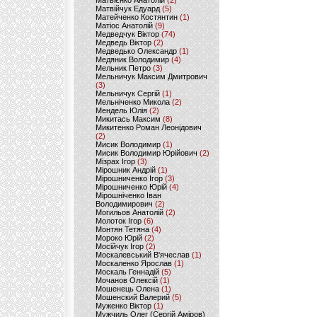
Матвієнко Анатолій
(2)
Матвійчук Едуард
(5)
Матейченко Костянтин
(1)
Матіос Анатолій
(9)
Медведчук Віктор
(74)
Медведь Віктор
(2)
Медведько Олександр
(1)
Медяник Володимир
(4)
Мельник Петро
(3)
Мельничук Максим Дмитрович
(3)
Мельничук Сергій
(1)
Мельніченко Микола
(2)
Мендель Юлія
(2)
Микитась Максим
(8)
Микитенко Роман Леонідович
(2)
Мисик Володимир
(1)
Мисик Володимир Юрійович
(2)
Мізрах Ігор
(3)
Мірошник Андрій
(1)
Мірошниченко Ігор
(3)
Мірошниченко Юрій
(4)
Мірошніченко Іван
Володимирович
(2)
Могильов Анатолій
(2)
Молоток Ігор
(6)
Монтян Тетяна
(4)
Мороко Юрій
(2)
Мосійчук Ігор
(2)
Москалевський В'ячеслав
(1)
Москаленко Ярослав
(1)
Москаль Геннадій
(5)
Мочанов Олексій
(1)
Мошенець Олена
(1)
Мошенский Валерий
(5)
Муженко Віктор
(1)
Мужчиль Олег (Сергій Аміров)