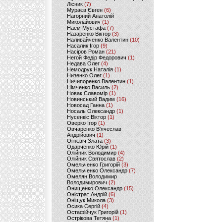
Лісник
(7)
Мураєв Євген
(6)
Нагорний Анатолій
Миколайович
(1)
Наем Мустафа
(7)
Назаренко Віктор
(3)
Наливайченко Валентин
(10)
Насалик Ігор
(9)
Насіров Роман
(21)
Негой Федір Федорович
(1)
Недава Олег
(4)
Немодрук Наталія
(1)
Низенко Олег
(1)
Ничипоренко Валентин
(1)
Німченко Василь
(2)
Новак Славомір
(1)
Новинський Вадим
(16)
Новосад Ганна
(1)
Носаль Олександр
(1)
Нусенкіс Віктор
(1)
Оверко Ігор
(1)
Овчаренко В'ячеслав
Андрійович
(1)
Огнєвіч Злата
(3)
Одарченко Юрій
(1)
Олійник Володимир
(4)
Олійник Святослав
(2)
Омельченко Григорій
(3)
Омельченко Олександр
(7)
Омелян Володимир
Володимирович
(2)
Онищенко Олександр
(15)
Оністрат Андрій
(6)
Оніщук Микола
(3)
Осика Сергій
(4)
Остафійчук Григорій
(1)
Острікова Тетяна
(1)