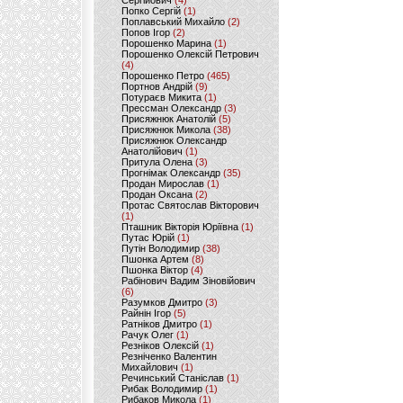
Сергійович
(4)
Попко Сергій
(1)
Поплавський Михайло
(2)
Попов Ігор
(2)
Порошенко Марина
(1)
Порошенко Олексій Петрович
(4)
Порошенко Петро
(465)
Портнов Андрій
(9)
Потураєв Микита
(1)
Прессман Олександр
(3)
Присяжнюк Анатолій
(5)
Присяжнюк Микола
(38)
Присяжнюк Олександр
Анатолійович
(1)
Притула Олена
(3)
Прогнімак Олександр
(35)
Продан Мирослав
(1)
Продан Оксана
(2)
Протас Святослав Вікторович
(1)
Пташник Вікторія Юріївна
(1)
Путас Юрій
(1)
Путін Володимир
(38)
Пшонка Артем
(8)
Пшонка Віктор
(4)
Рабінович Вадим Зіновійович
(6)
Разумков Дмитро
(3)
Райнін Ігор
(5)
Ратніков Дмитро
(1)
Рачук Олег
(1)
Резніков Олексій
(1)
Резніченко Валентин
Михайлович
(1)
Речинський Станіслав
(1)
Рибак Володимир
(1)
Рибаков Микола
(1)