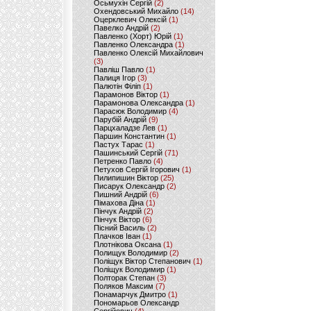
Осьмухін Сергій
(2)
Охендовський Михайло
(14)
Оцерклевич Олексій
(1)
Павелко Андрій
(2)
Павленко (Хорт) Юрій
(1)
Павленко Олександра
(1)
Павленко Олексій Михайлович
(3)
Павліш Павло
(1)
Палиця Ігор
(3)
Палютін Філіп
(1)
Парамонов Віктор
(1)
Парамонова Олександра
(1)
Парасюк Володимир
(4)
Парубій Андрій
(9)
Парцхаладзе Лев
(1)
Паршин Константин
(1)
Пастух Тарас
(1)
Пашинський Сергій
(71)
Петренко Павло
(4)
Петухов Сергій Ігорович
(1)
Пилипишин Віктор
(25)
Писарук Олександр
(2)
Пишний Андрій
(6)
Пімахова Діна
(1)
Пінчук Андрій
(2)
Пінчук Віктор
(6)
Пісний Василь
(2)
Плачков Іван
(1)
Плотнікова Оксана
(1)
Полищук Володимир
(2)
Поліщук Віктор Степанович
(1)
Поліщук Володимир
(1)
Полторак Степан
(3)
Поляков Максим
(7)
Понамарчук Дмитро
(1)
Пономарьов Олександр