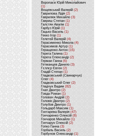
Воропаєв Юрій Миколайович
(1)
Вощевський Валерій
(2)
Гаврилова Лідія
(2)
Гаврилюк Михайло
(3)
Гавриш Степан
(1)
Галстян Авагім
(1)
Гарбуз Юрій
(1)
Гацько Василь
(1)
Гекко Ігор
(1)
Гелетей Валерій
(4)
Герасименко Микола
(4)
Герасимов Артур
(1)
Геращенко Антон
(15)
Герега Галина
(1)
Герега Олександр
(2)
Герман Ганна
(6)
Гетманцев Данило
(3)
Гєллєр Євген
(2)
Гладій Степан
(1)
Гладковський (Свинарчук)
Олег
(4)
Гладковський Олег
(2)
Гладчук Вадим
(82)
Гнап Дмитро
(2)
Говда Роман
(1)
Головач Андрій
(2)
Головін Дмитро
(2)
Голубов Дмитро
(1)
Гольдарб Максим
(1)
Гонтарева Валерія
(47)
Гончаренко Олексій
(8)
Гончаров Михайло
(1)
Гончарук Олексій
(2)
Гопко Ганна
(3)
Горбаль Василь
(2)
Горбунов Олександр
(1)