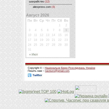
шахрайство
(12)
aliexpress.com
(3)
Август 2026
Пн
Вт
Ср
Чт
Пт
Сб
Вс
1
2
3
4
5
6
7
8
9
10
11
12
13
14
15
16
17
18
19
20
21
22
23
24
25
26
27
28
29
30
31
« Июл
Copyright © –
Національне Бюро Розслідувань України
Пишіть нам –
nacburo@gmail.com
.