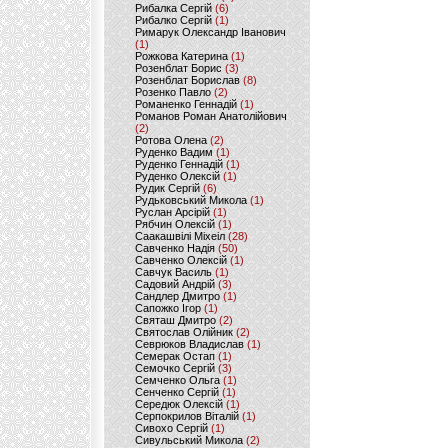
Рибалка Сергій
(6)
Рибалко Сергій
(1)
Римарук Олександр Іванович
(1)
Рожкова Катерина
(1)
Розенблат Борис
(3)
Розенблат Борислав
(8)
Розенко Павло
(2)
Романенко Геннадій
(1)
Романов Роман Анатолійович
(2)
Ротова Олена
(2)
Руденко Вадим
(1)
Руденко Геннадій
(1)
Руденко Олексій
(1)
Рудик Сергій
(6)
Рудьковський Микола
(1)
Руслан Арсірій
(1)
Рябчин Олексій
(1)
Саакашвілі Міхеіл
(28)
Савченко Надія
(50)
Савченко Олексій
(1)
Савчук Василь
(1)
Садовий Андрій
(3)
Сандлер Дмитро
(1)
Сапожко Ігор
(1)
Святаш Дмитро
(2)
Святослав Олійник
(2)
Севрюков Владислав
(1)
Семерак Остап
(1)
Семочко Сергій
(3)
Семченко Ольга
(1)
Сенченко Сергій
(1)
Середюк Олексій
(1)
Серпокрилов Віталій
(1)
Сивохо Сергій
(1)
Сивульський Микола
(2)