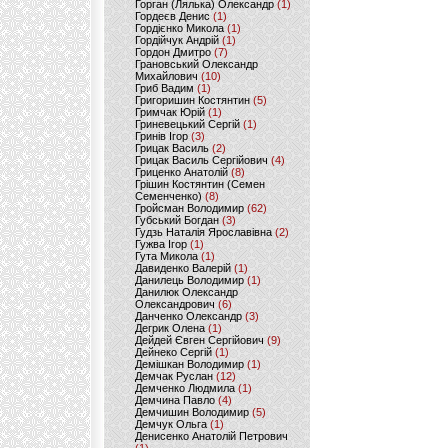
Горган (Лялька) Олександр
(1)
Гордеєв Денис
(1)
Гордієнко Микола
(1)
Гордійчук Андрій
(1)
Гордон Дмитро
(7)
Грановський Олександр
Михайлович
(10)
Гриб Вадим
(1)
Григоришин Костянтин
(5)
Гримчак Юрій
(1)
Гриневецький Сергій
(1)
Гринів Ігор
(3)
Грицак Василь
(2)
Грицак Василь Сергійович
(4)
Гриценко Анатолій
(8)
Грішин Костянтин (Семен
Семенченко)
(8)
Гройсман Володимир
(62)
Губський Богдан
(3)
Гудзь Наталія Ярославівна
(2)
Гужва Ігор
(1)
Гута Микола
(1)
Давиденко Валерій
(1)
Данилець Володимир
(1)
Данилюк Олександр
Олександрович
(6)
Данченко Олександр
(3)
Дегрик Олена
(1)
Дейдей Євген Сергійович
(9)
Дейнеко Сергій
(1)
Демішкан Володимир
(1)
Демчак Руслан
(12)
Демченко Людмила
(1)
Демчина Павло
(4)
Демчишин Володимир
(5)
Демчук Ольга
(1)
Денисенко Анатолій Петрович