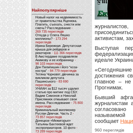
Найпопулярніше
Новый налог на недвижимость
от правительства Яценюка.
Платить, съехать, снести или
журналистов
сжечь? Расследование
-
присоединитьс
269 735 переглядів
Откуда у Олега Ляшко
активистам, з
миллионы?
- 173 294
переглядів
Ирина Бережная. Депутатская
Выступая пе
крыша для рейдеров и
рекетиров
- 111 366 переглядів
федерализаци
В Амстердаме поздравляли
идеале Украин
Акимову и ее избранницу
-
98 103 переглядів
Дон Пилипишин і його “коза-
«Сегодняшние
ностра”
- 84 779 переглядів
Тетяна Чорновіл: дівчинка за
достижения св
викликом депутата
главное – не
Пашинського
- 83 690
переглядів
Прогнимак.
УНИАН за $12 тысяч удалил
статью про митинг под СБУ.
Вадим Симонов и Николай
Бывший афган
Присяжнюк отмывают свои
журналистам а
имена. Расследование
- 75 800
переглядів
согласовано
Криминальный миллионер
Руслан Демчак. Часть 2
-
называемо
73 857 переглядів
сообщает
Наци
Донецкое «Межигорье»
Татьяны Бахтеевой ждет
экспроприаторов. 10 фото
-
960 переглядів
73 289 переглядів