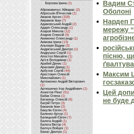
Вадим Ст
Борзова Ірина
(1)
Оболоні
Абромавичус Айварас
(2)
Аброськін В’ячеслав
(1)
Аваков Арсен
(318)
Нардеп 
Аврамов Іван
(7)
Адамовський Андрій
(2)
Адаріч Олександр
(1)
мережу “
Азаров Микола
(12)
Азаров Олексій
(9)
агробізн
Акименко Олександр
(1)
Акімова Ірина
(13)
Альперін Вадим
(3)
російськ
Андрієвський Дмитро
(1)
Андрушко Сергій
(1)
пісню, щ
Апостол Михайло
(1)
Ар'єв Володимир
(1)
ґвалтува
Арабей Денис
(1)
Арахамія Давид
(1)
Арбузов Сергій
(44)
Максим 
Арестович Олексій
Миколайович
(1)
госзаказ
Артеменко Андрій Вікторович
(1)
Артюшенко Ігор Андрійович
(1)
Цей допи
Ахметов Рінат
(51)
Бабак Олена
(1)
не буде 
Баганець Олексій
(6)
Багрій Петро
(3)
Баканов Іван
(2)
Бакулін Євген
(4)
Баленко Артур
(1)
Балицький Євген
(7)
Балога Андрій
(1)
Балога Віктор
(4)
Балчун Войцех
(1)
Банас Дмитро
(1)