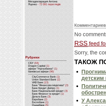
Мегадекларация Антона
Яценко
- 72 091 переглядів
Комментариев
No comments
RSS
feed fo
Sorry, the co
Рубрики
ТАКОЖ ПО
CБУ
(64)
Dragon Capital
(1)
афери "Укргазбанка"
(1)
Прогнима
банківські афери
(96)
детским
CityCommerce Bank
(1)
Union Standard Bank
(2)
VAB Банк
(13)
Политиче
Банк "Фінансова ініціатива"
(3)
Банк Кредит Дніпро
(1)
Банк Національний кредит
(3)
обострен
Банк Фінанси та кредит
(1)
Дельта Банк
(3)
У Алекса
Евробанк
(2)
Експобанк
(1)
Ощадбанк
(5)