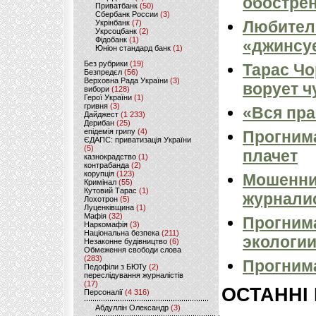
обостре
Приватбанк
(50)
Сбербанк России
(3)
Любител
Укрінбанк
(7)
Укрсоцбанк
(2)
Фідобанк
(1)
«джинсуе
Юніон стандард банк
(1)
Без рубрики
(19)
Тарас Чо
Безпредєл
(56)
Верховна Рада України
(3)
ворует ч
вибори
(128)
Герої України
(1)
гривня
(3)
«Вся пр
Дайджест
(1 233)
Дерибан
(25)
епідемія грипу
(4)
Прогнима
ЄДАПС: приватизація України
(5)
плачет
казнокрадство
(1)
контрабанда
(2)
корупція
(123)
Мошенни
Кримінал
(55)
Кутовий Тарас
(1)
журналис
Лохотрон
(5)
Луценківщина
(1)
Мафія
(32)
Прогнима
Наркомафія
(3)
Національна безпека
(211)
экологи
Незаконне будівництво
(6)
Обмеження свободи слова
(283)
Прогнима
Педофіли з БЮТу
(2)
переслідування журналістів
(17)
ОСТАННІ
Персоналії
(4 316)
Абдуллін Олександр
(3)