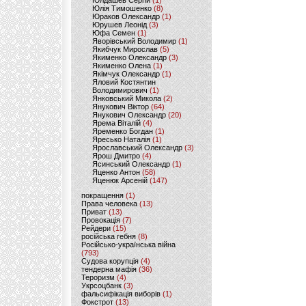
Юлдашев Сергій
(1)
Юлія Тимошенко
(8)
Юраков Олександр
(1)
Юрушев Леонід
(3)
Юфа Семен
(1)
Яворівський Володимир
(1)
Якибчук Мирослав
(5)
Якименко Олександр
(3)
Якименко Олена
(1)
Якімчук Олександр
(1)
Яловий Костянтин
Володимирович
(1)
Янковський Микола
(2)
Янукович Віктор
(64)
Янукович Олександр
(20)
Ярема Віталій
(4)
Яременко Богдан
(1)
Яресько Наталія
(1)
Ярославський Олександр
(3)
Ярош Дмитро
(4)
Ясинський Олександр
(1)
Яценко Антон
(58)
Яценюк Арсеній
(147)
покращення
(1)
Права человека
(13)
Приват
(13)
Провокація
(7)
Рейдери
(15)
російська гебня
(8)
Російсько-українська війна
(793)
Судова корупція
(4)
тендерна мафія
(36)
Тероризм
(4)
Укрсоцбанк
(3)
фальсифікація виборів
(1)
Фокстрот
(13)