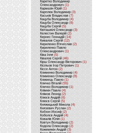
Каретко Володимир
Олександрович
(1)
Кармазін Юрій
(1)
Карплюк Володимир
(3)
Каськів Владислав
(7)
Кацуба Володимир
(4)
Кацуба Олександр
(8)
Кацуба Сергій
(5)
Квіташвілі Олександр
(3)
Келестин Валерій
(2)
Кернес Геннадій
(14)
Кивалов Сергій
(12)
Кириленко В’ячеслав
(2)
Кириленко Павло
Олександрович
(1)
Ківа Ілля
(5)
Ківалов Сергій
(46)
Кірш Олександр Вікторович
(1)
Кісільов Ігор Петрович
(1)
Кіссе Антон
(2)
Клименко Володимир
(4)
Клименко Олександр
(8)
Климець Павло
(1)
Кличко Віталій
(55)
Кличко Володимир
(1)
Клімкін Павло
(4)
Клімов Леонід
(2)
Клюєв Андрій
(6)
Клюєв Сергій
(5)
Княжицький Микола
(4)
Князевич Руслан
(2)
Кобзон Иосиф
(2)
Коболєв Андрій
(4)
Ковалів Юлія
(1)
Ковтун Володимир
(2)
Кодола Олександр
(2)
Кожемякін Андрій
(3)