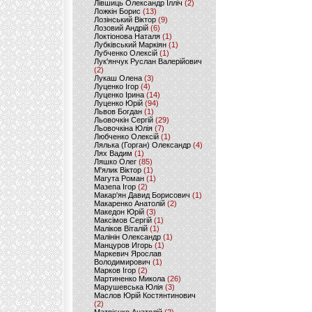
Лівшиць Олександр Ілліч
(2)
Ложкін Борис
(13)
Лозінський Віктор
(9)
Лозовий Андрій
(6)
Локтіонова Наталя
(1)
Лубківський Маркіян
(1)
Лубченко Олексій
(1)
Лук'янчук Руслан Валерійович
(2)
Лукаш Олена
(3)
Луценко Ігор
(4)
Луценко Ірина
(14)
Луценко Юрій
(94)
Львов Богдан
(1)
Льовочкін Сергій
(29)
Льовочкіна Юлія
(7)
Любченко Олексій
(1)
Лялька (Горган) Олександр
(4)
Лях Вадим
(1)
Ляшко Олег
(85)
М'ялик Віктор
(1)
Магута Роман
(1)
Мазепа Ігор
(2)
Макар'ян Давид Борисович
(1)
Макаренко Анатолій
(2)
Македон Юрій
(3)
Максімов Сергій
(1)
Маліков Віталій
(1)
Малінін Олександр
(1)
Манцуров Игорь
(1)
Маркевич Ярослав
Володимирович
(1)
Марков Ігор
(2)
Мартиненко Микола
(26)
Марушевська Юлія
(3)
Маслов Юрій Костянтинович
(2)