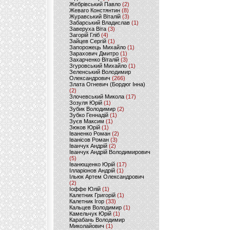
Жебрівський Павло
(2)
Жеваго Констянтин
(8)
Журавський Віталій
(3)
Забарський Владислав
(1)
Заверуха Віта
(3)
Загорій Гліб
(4)
Зайцев Сергій
(1)
Запорожець Михайло
(1)
Зарахович Дмитро
(1)
Захарченко Віталій
(3)
Згуровський Михайло
(1)
Зеленський Володимир
Олександрович
(266)
Злата Огневич (Бордюг Інна)
(2)
Злочевський Микола
(17)
Зозуля Юрій
(1)
Зубик Володимир
(2)
Зубко Геннадій
(1)
Зуєв Максим
(1)
Зюков Юрій
(1)
Іваненко Роман
(2)
Іванісов Роман
(3)
Іванчук Андрій
(2)
Іванчук Андрій Володимирович
(5)
Іванющенко Юрій
(17)
Ілларіонов Андрій
(1)
Ільюк Артем Олександрович
(2)
Іоффе Юлій
(1)
Калетник Григорій
(1)
Калетник Ігор
(33)
Кальцев Володимир
(1)
Камельчук Юрій
(1)
Карабань Володимир
Миколайович
(1)