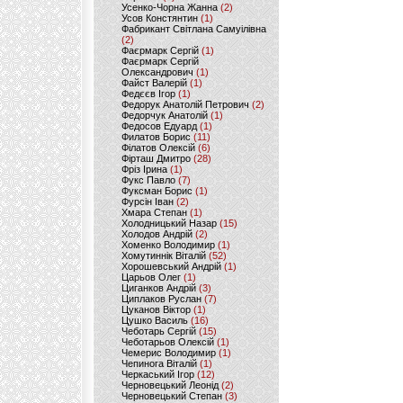
Усенко-Чорна Жанна
(2)
Усов Констянтин
(1)
Фабрикант Світлана Самуілівна
(2)
Фаєрмарк Сергій
(1)
Фаєрмарк Сергій
Олександрович
(1)
Файст Валерій
(1)
Федєєв Ігор
(1)
Федорук Анатолій Петрович
(2)
Федорчук Анатолій
(1)
Федосов Едуард
(1)
Филатов Борис
(11)
Філатов Олексій
(6)
Фірташ Дмитро
(28)
Фріз Ірина
(1)
Фукс Павло
(7)
Фуксман Борис
(1)
Фурсін Іван
(2)
Хмара Степан
(1)
Холодницький Назар
(15)
Холодов Андрій
(2)
Хоменко Володимир
(1)
Хомутиннік Віталій
(52)
Хорошевський Андрій
(1)
Царьов Олег
(1)
Циганков Андрій
(3)
Циплаков Руслан
(7)
Цуканов Віктор
(1)
Цушко Василь
(16)
Чеботарь Сергій
(15)
Чеботарьов Олексій
(1)
Чемерис Володимир
(1)
Чепинога Віталій
(1)
Черкаський Ігор
(12)
Черновецький Леонід
(2)
Черновецький Степан
(3)