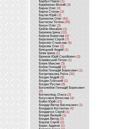
Барбул Павло
(1)
Барвіненко Віталій
(3)
Барна Олег
(4)
Барна Степан
(2)
Баулін Юрій
(2)
Бахматюк Олег
(91)
Бахтеєва Тетяна
(55)
Бачун Олег
(3)
Бейлін Михайло
(1)
Бережна Ірина
(12)
Береза Борислав
(2)
Березенко Сергій
(7)
Березкін Станіслав
(5)
Березюк Олег
(2)
Білецький Андрій
(1)
Білик Ірина
(1)
Бірюков Юрій Сергійович
(2)
Блажівський Петро
(1)
Бланк Максим
(3)
Бобов Геннадій
(2)
Бобов Геннадій Борисович
(1)
Богартирьова Раїса
(32)
Богдан Андрій
(8)
Богдан Губський
(1)
Богдан Руслан
(8)
Боголюбов Геннадій Борисович
(5)
Богомолець Ольга
(2)
Богуслаєв Вячеслав
(4)
Бойко Юрій
(13)
Бондар Віктор Васильович
(1)
Бондарєв Костянтин
(4)
Бондарчук Сергій
(1)
Бондик Валерій
(1)
Бондик Віктор
(5)
Борзов Сергiй
(2)
Борис Адамов
(1)