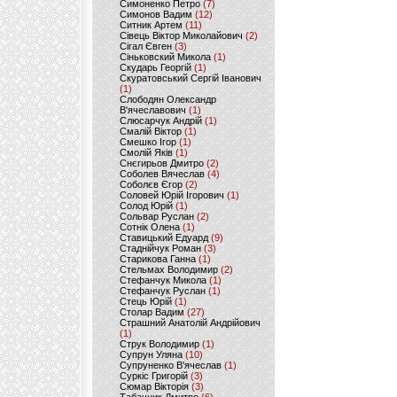
Симоненко Петро
(7)
Симонов Вадим
(12)
Ситник Артем
(11)
Сівець Віктор Миколайович
(2)
Сігал Євген
(3)
Сіньковский Микола
(1)
Скударь Георгій
(1)
Скуратовський Сергій Іванович
(1)
Слободян Олександр
В'ячеславович
(1)
Слюсарчук Андрій
(1)
Смалій Віктор
(1)
Смешко Ігор
(1)
Смолій Яків
(1)
Снєгирьов Дмитро
(2)
Соболев Вячеслав
(4)
Соболєв Єгор
(2)
Соловей Юрій Ігорович
(1)
Солод Юрій
(1)
Сольвар Руслан
(2)
Сотнік Олена
(1)
Ставицький Едуард
(9)
Стаднійчук Роман
(3)
Старикова Ганна
(1)
Стельмах Володимир
(2)
Стефанчук Микола
(1)
Стефанчук Руслан
(1)
Стець Юрій
(1)
Столар Вадим
(27)
Страшний Анатолій Андрійович
(1)
Струк Володимир
(1)
Супрун Уляна
(10)
Супруненко В'ячеслав
(1)
Суркіс Григорій
(3)
Сюмар Вікторія
(3)