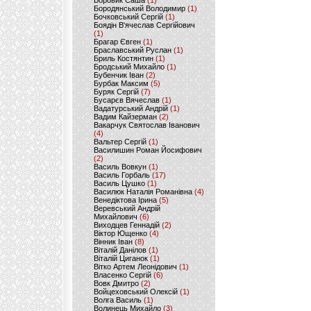
Боровик Саша
(1)
Бородянський Володимир
(1)
Бочковський Сергій
(1)
Боядін В'ячеслав Сергійович
(1)
Брагар Євген
(1)
Браславський Руслан
(1)
Бриль Костянтин
(1)
Бродський Михайло
(1)
Бубенчик Іван
(2)
Бурбак Максим
(5)
Буряк Сергій
(7)
Бусарєв Вячеслав
(1)
Вадатурський Андрій
(1)
Вадим Кайзерман
(2)
Вакарчук Святослав Іванович
(4)
Вальтер Сергій
(1)
Василишин Роман Йосифович
(2)
Василь Вовкун
(1)
Василь Горбаль
(17)
Василь Цушко
(1)
Василюк Наталія Романівна
(4)
Венедіктова Ірина
(5)
Веревський Андрій
Михайлович
(6)
Виходцев Геннадій
(2)
Віктор Ющенко
(4)
Вінник Іван
(8)
Віталій Данілов
(1)
Віталій Циганок
(1)
Вітко Артем Леонідович
(1)
Власенко Сергій
(6)
Вовк Дмитро
(2)
Войцеховський Олексій
(1)
Волга Василь
(1)
Волинець Михайло
(3)