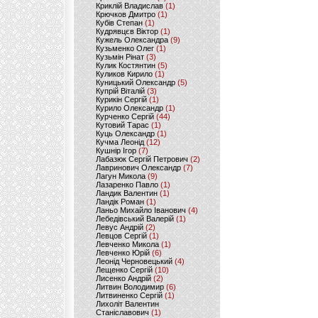
Криклій Владислав
(1)
Крючков Дмитро
(1)
Кубів Степан
(1)
Кудрявцєв Віктор
(1)
Кужель Олександра
(9)
Кузьменко Олег
(1)
Кузьмін Рінат
(3)
Кулик Костянтин
(5)
Куликов Кирило
(1)
Куницький Олександр
(5)
Купрій Віталій
(3)
Курикін Сергій
(1)
Курило Олександр
(1)
Курченко Сергій
(44)
Кутовий Тарас
(1)
Куць Олександр
(1)
Кучма Леонід
(12)
Кушнір Ігор
(7)
Лабазюк Сергій Петрович
(2)
Лавринович Олександр
(7)
Лагун Микола
(9)
Лазаренко Павло
(1)
Ландик Валентин
(1)
Ландік Роман
(1)
Ланьо Михайло Іванович
(4)
Лебедівський Валерій
(1)
Левус Андрій
(2)
Левцов Сергій
(1)
Левченко Микола
(1)
Левченко Юрій
(6)
Леонід Черновецький
(4)
Лещенко Сергій
(10)
Лисенко Андрій
(2)
Литвин Володимир
(6)
Литвиненко Сергій
(1)
Лихоліт Валентин
Станіславович
(1)