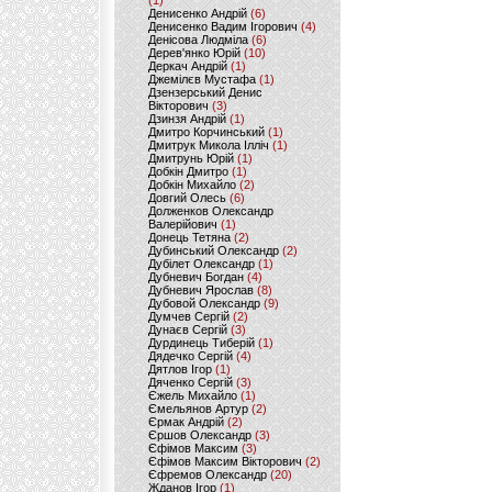
(1)
Денисенко Андрій
(6)
Денисенко Вадим Ігорович
(4)
Денісова Людміла
(6)
Дерев'янко Юрій
(10)
Деркач Андрій
(1)
Джемілєв Мустафа
(1)
Дзензерський Денис
Вікторович
(3)
Дзинзя Андрій
(1)
Дмитро Корчинський
(1)
Дмитрук Микола Ілліч
(1)
Дмитрунь Юрій
(1)
Добкін Дмитро
(1)
Добкін Михайло
(2)
Довгий Олесь
(6)
Долженков Олександр
Валерійович
(1)
Донець Тетяна
(2)
Дубинський Олександр
(2)
Дубілет Олександр
(1)
Дубневич Богдан
(4)
Дубневич Ярослав
(8)
Дубовой Олександр
(9)
Думчев Сергій
(2)
Дунаєв Сергій
(3)
Дурдинець Тиберій
(1)
Дядечко Сергій
(4)
Дятлов Ігор
(1)
Дяченко Сергій
(3)
Єжель Михайло
(1)
Ємельянов Артур
(2)
Єрмак Андрій
(2)
Єршов Олександр
(3)
Єфімов Максим
(3)
Єфімов Максим Вікторович
(2)
Єфремов Олександр
(20)
Жданов Ігор
(1)