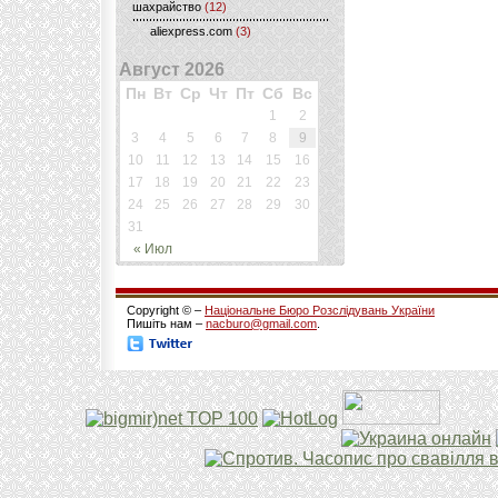
шахрайство
(12)
aliexpress.com
(3)
Август 2026
Пн
Вт
Ср
Чт
Пт
Сб
Вс
1
2
3
4
5
6
7
8
9
10
11
12
13
14
15
16
17
18
19
20
21
22
23
24
25
26
27
28
29
30
31
« Июл
Copyright © –
Національне Бюро Розслідувань України
Пишіть нам –
nacburo@gmail.com
.