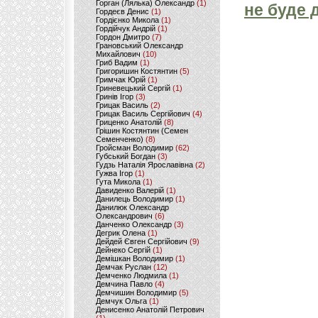
Горган (Лялька) Олександр
(1)
не буде 
Гордеєв Денис
(1)
Гордієнко Микола
(1)
Гордійчук Андрій
(1)
Гордон Дмитро
(7)
Грановський Олександр
Михайлович
(10)
Гриб Вадим
(1)
Григоришин Костянтин
(5)
Гримчак Юрій
(1)
Гриневецький Сергій
(1)
Гринів Ігор
(3)
Грицак Василь
(2)
Грицак Василь Сергійович
(4)
Гриценко Анатолій
(8)
Грішин Костянтин (Семен
Семенченко)
(8)
Гройсман Володимир
(62)
Губський Богдан
(3)
Гудзь Наталія Ярославівна
(2)
Гужва Ігор
(1)
Гута Микола
(1)
Давиденко Валерій
(1)
Данилець Володимир
(1)
Данилюк Олександр
Олександрович
(6)
Данченко Олександр
(3)
Дегрик Олена
(1)
Дейдей Євген Сергійович
(9)
Дейнеко Сергій
(1)
Демішкан Володимир
(1)
Демчак Руслан
(12)
Демченко Людмила
(1)
Демчина Павло
(4)
Демчишин Володимир
(5)
Демчук Ольга
(1)
Денисенко Анатолій Петрович