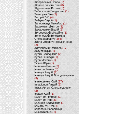
Жебрівський Павло
(2)
Жеваго Констянтин
(8)
Журавський Віталій
(3)
Забарський Владислав
(1)
Заверуха Віта
(3)
Загорій Гліб
(4)
Зайцев Сергій
(1)
Запорожець Михайло
(1)
Зарахович Дмитро
(1)
Захарченко Віталій
(3)
Згуровський Михайло
(1)
Зеленський Володимир
Олександрович
(266)
Злата Огневич (Бордюг Інна)
(2)
Злочевський Микола
(17)
Зозуля Юрій
(1)
Зубик Володимир
(2)
Зубко Геннадій
(1)
Зуєв Максим
(1)
Зюков Юрій
(1)
Іваненко Роман
(2)
Іванісов Роман
(3)
Іванчук Андрій
(2)
Іванчук Андрій Володимирович
(5)
Іванющенко Юрій
(17)
Ілларіонов Андрій
(1)
Ільюк Артем Олександрович
(2)
Іоффе Юлій
(1)
Калетник Григорій
(1)
Калетник Ігор
(33)
Кальцев Володимир
(1)
Камельчук Юрій
(1)
Карабань Володимир
Миколайович
(1)