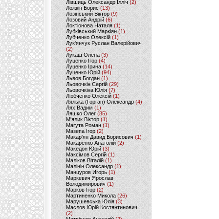
Лівшиць Олександр Ілліч
(2)
Ложкін Борис
(13)
Лозінський Віктор
(9)
Лозовий Андрій
(6)
Локтіонова Наталя
(1)
Лубківський Маркіян
(1)
Лубченко Олексій
(1)
Лук'янчук Руслан Валерійович
(2)
Лукаш Олена
(3)
Луценко Ігор
(4)
Луценко Ірина
(14)
Луценко Юрій
(94)
Львов Богдан
(1)
Льовочкін Сергій
(29)
Льовочкіна Юлія
(7)
Любченко Олексій
(1)
Лялька (Горган) Олександр
(4)
Лях Вадим
(1)
Ляшко Олег
(85)
М'ялик Віктор
(1)
Магута Роман
(1)
Мазепа Ігор
(2)
Макар'ян Давид Борисович
(1)
Макаренко Анатолій
(2)
Македон Юрій
(3)
Максімов Сергій
(1)
Маліков Віталій
(1)
Малінін Олександр
(1)
Манцуров Игорь
(1)
Маркевич Ярослав
Володимирович
(1)
Марков Ігор
(2)
Мартиненко Микола
(26)
Марушевська Юлія
(3)
Маслов Юрій Костянтинович
(2)