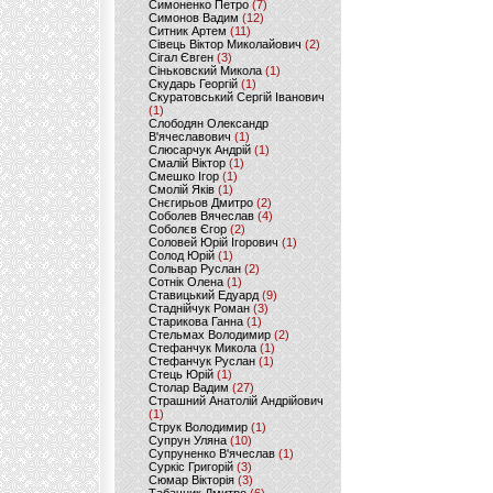
Симоненко Петро
(7)
Симонов Вадим
(12)
Ситник Артем
(11)
Сівець Віктор Миколайович
(2)
Сігал Євген
(3)
Сіньковский Микола
(1)
Скударь Георгій
(1)
Скуратовський Сергій Іванович
(1)
Слободян Олександр
В'ячеславович
(1)
Слюсарчук Андрій
(1)
Смалій Віктор
(1)
Смешко Ігор
(1)
Смолій Яків
(1)
Снєгирьов Дмитро
(2)
Соболев Вячеслав
(4)
Соболєв Єгор
(2)
Соловей Юрій Ігорович
(1)
Солод Юрій
(1)
Сольвар Руслан
(2)
Сотнік Олена
(1)
Ставицький Едуард
(9)
Стаднійчук Роман
(3)
Старикова Ганна
(1)
Стельмах Володимир
(2)
Стефанчук Микола
(1)
Стефанчук Руслан
(1)
Стець Юрій
(1)
Столар Вадим
(27)
Страшний Анатолій Андрійович
(1)
Струк Володимир
(1)
Супрун Уляна
(10)
Супруненко В'ячеслав
(1)
Суркіс Григорій
(3)
Сюмар Вікторія
(3)