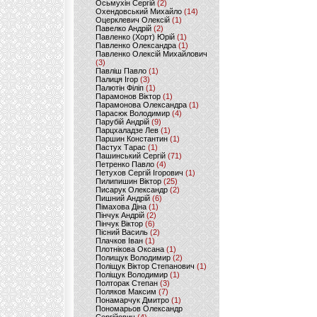
Осьмухін Сергій
(2)
Охендовський Михайло
(14)
Оцерклевич Олексій
(1)
Павелко Андрій
(2)
Павленко (Хорт) Юрій
(1)
Павленко Олександра
(1)
Павленко Олексій Михайлович
(3)
Павліш Павло
(1)
Палиця Ігор
(3)
Палютін Філіп
(1)
Парамонов Віктор
(1)
Парамонова Олександра
(1)
Парасюк Володимир
(4)
Парубій Андрій
(9)
Парцхаладзе Лев
(1)
Паршин Константин
(1)
Пастух Тарас
(1)
Пашинський Сергій
(71)
Петренко Павло
(4)
Петухов Сергій Ігорович
(1)
Пилипишин Віктор
(25)
Писарук Олександр
(2)
Пишний Андрій
(6)
Пімахова Діна
(1)
Пінчук Андрій
(2)
Пінчук Віктор
(6)
Пісний Василь
(2)
Плачков Іван
(1)
Плотнікова Оксана
(1)
Полищук Володимир
(2)
Поліщук Віктор Степанович
(1)
Поліщук Володимир
(1)
Полторак Степан
(3)
Поляков Максим
(7)
Понамарчук Дмитро
(1)
Пономарьов Олександр