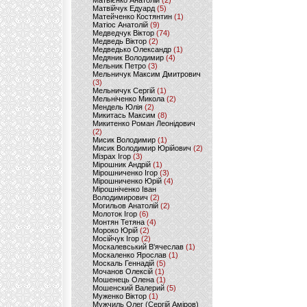
Матвієнко Анатолій
(2)
Матвійчук Едуард
(5)
Матейченко Костянтин
(1)
Матіос Анатолій
(9)
Медведчук Віктор
(74)
Медведь Віктор
(2)
Медведько Олександр
(1)
Медяник Володимир
(4)
Мельник Петро
(3)
Мельничук Максим Дмитрович
(3)
Мельничук Сергій
(1)
Мельніченко Микола
(2)
Мендель Юлія
(2)
Микитась Максим
(8)
Микитенко Роман Леонідович
(2)
Мисик Володимир
(1)
Мисик Володимир Юрійович
(2)
Мізрах Ігор
(3)
Мірошник Андрій
(1)
Мірошниченко Ігор
(3)
Мірошниченко Юрій
(4)
Мірошніченко Іван
Володимирович
(2)
Могильов Анатолій
(2)
Молоток Ігор
(6)
Монтян Тетяна
(4)
Мороко Юрій
(2)
Мосійчук Ігор
(2)
Москалевський В'ячеслав
(1)
Москаленко Ярослав
(1)
Москаль Геннадій
(5)
Мочанов Олексій
(1)
Мошенець Олена
(1)
Мошенский Валерий
(5)
Муженко Віктор
(1)
Мужчиль Олег (Сергій Аміров)