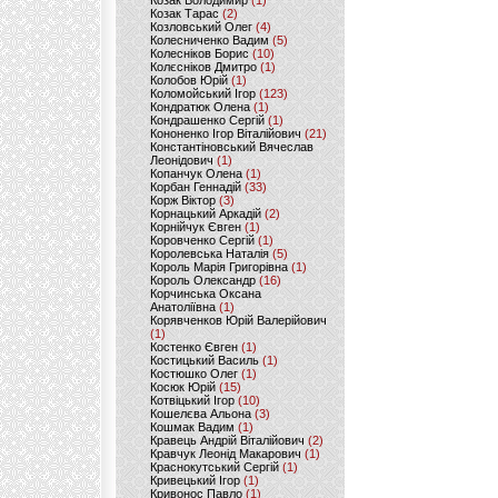
Козак Володимир
(1)
Козак Тарас
(2)
Козловський Олег
(4)
Колесниченко Вадим
(5)
Колесніков Борис
(10)
Колєсніков Дмитро
(1)
Колобов Юрій
(1)
Коломойський Ігор
(123)
Кондратюк Олена
(1)
Кондрашенко Сергій
(1)
Кононенко Ігор Віталійович
(21)
Константіновський Вячеслав
Леонідович
(1)
Копанчук Олена
(1)
Корбан Геннадій
(33)
Корж Віктор
(3)
Корнацький Аркадій
(2)
Корнійчук Євген
(1)
Коровченко Сергій
(1)
Королевська Наталія
(5)
Король Марія Григорівна
(1)
Король Олександр
(16)
Корчинська Оксана
Анатоліївна
(1)
Корявченков Юрій Валерійович
(1)
Костенко Євген
(1)
Костицький Василь
(1)
Костюшко Олег
(1)
Косюк Юрій
(15)
Котвіцький Ігор
(10)
Кошелєва Альона
(3)
Кошмак Вадим
(1)
Кравець Андрій Віталійович
(2)
Кравчук Леонід Макарович
(1)
Краснокутський Сергій
(1)
Кривецький Ігор
(1)
Кривонос Павло
(1)