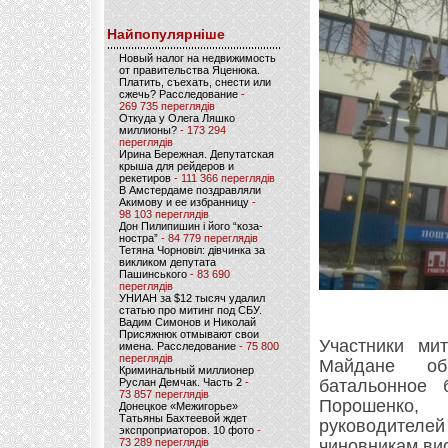
Найпопулярніше
Новый налог на недвижимость
от правительства Яценюка.
Платить, съехать, снести или
сжечь? Расследование
-
269 735 переглядів
Откуда у Олега Ляшко
миллионы?
- 173 294
переглядів
Ирина Бережная. Депутатская
крыша для рейдеров и
рекетиров
- 111 366 переглядів
В Амстердаме поздравляли
Акимову и ее избранницу
-
98 103 переглядів
Дон Пилипишин і його “коза-
ностра”
- 84 779 переглядів
Тетяна Чорновіл: дівчинка за
викликом депутата
Пашинського
- 83 690
переглядів
УНИАН за $12 тысяч удалил
статью про митинг под СБУ.
Вадим Симонов и Николай
Присяжнюк отмывают свои
Участники ми
имена. Расследование
- 75 800
переглядів
Майдане общ
Криминальный миллионер
Руслан Демчак. Часть 2
-
батальонное 
73 857 переглядів
Порошенко,
Донецкое «Межигорье»
Татьяны Бахтеевой ждет
руководителе
экспроприаторов. 10 фото
-
73 289 переглядів
чиновникам ви