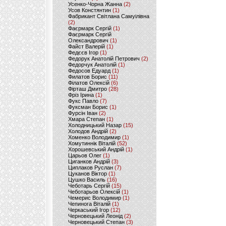
Усенко-Чорна Жанна
(2)
Усов Констянтин
(1)
Фабрикант Світлана Самуілівна
(2)
Фаєрмарк Сергій
(1)
Фаєрмарк Сергій
Олександрович
(1)
Файст Валерій
(1)
Федєєв Ігор
(1)
Федорук Анатолій Петрович
(2)
Федорчук Анатолій
(1)
Федосов Едуард
(1)
Филатов Борис
(11)
Філатов Олексій
(6)
Фірташ Дмитро
(28)
Фріз Ірина
(1)
Фукс Павло
(7)
Фуксман Борис
(1)
Фурсін Іван
(2)
Хмара Степан
(1)
Холодницький Назар
(15)
Холодов Андрій
(2)
Хоменко Володимир
(1)
Хомутиннік Віталій
(52)
Хорошевський Андрій
(1)
Царьов Олег
(1)
Циганков Андрій
(3)
Циплаков Руслан
(7)
Цуканов Віктор
(1)
Цушко Василь
(16)
Чеботарь Сергій
(15)
Чеботарьов Олексій
(1)
Чемерис Володимир
(1)
Чепинога Віталій
(1)
Черкаський Ігор
(12)
Черновецький Леонід
(2)
Черновецький Степан
(3)