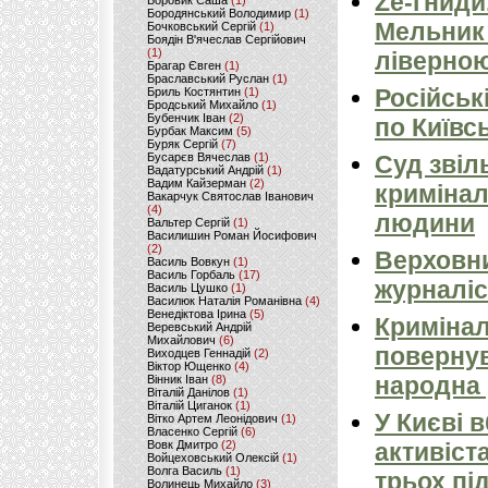
Ze-гниди
Боровик Саша
(1)
Бородянський Володимир
(1)
Мельник
Бочковський Сергій
(1)
Боядін В'ячеслав Сергійович
(1)
ліверно
Брагар Євген
(1)
Браславський Руслан
(1)
Російськ
Бриль Костянтин
(1)
Бродський Михайло
(1)
Бубенчик Іван
(2)
по Київсь
Бурбак Максим
(5)
Буряк Сергій
(7)
Бусарєв Вячеслав
(1)
Суд звіл
Вадатурський Андрій
(1)
Вадим Кайзерман
(2)
кримінал
Вакарчук Святослав Іванович
(4)
людини
Вальтер Сергій
(1)
Василишин Роман Йосифович
(2)
Верховни
Василь Вовкун
(1)
Василь Горбаль
(17)
журналіс
Василь Цушко
(1)
Василюк Наталія Романівна
(4)
Венедіктова Ірина
(5)
Кримінал
Веревський Андрій
Михайлович
(6)
повернув
Виходцев Геннадій
(2)
Віктор Ющенко
(4)
народна 
Вінник Іван
(8)
Віталій Данілов
(1)
Віталій Циганок
(1)
У Києві 
Вітко Артем Леонідович
(1)
Власенко Сергій
(6)
Вовк Дмитро
(2)
активіст
Войцеховський Олексій
(1)
Волга Василь
(1)
трьох пі
Волинець Михайло
(3)