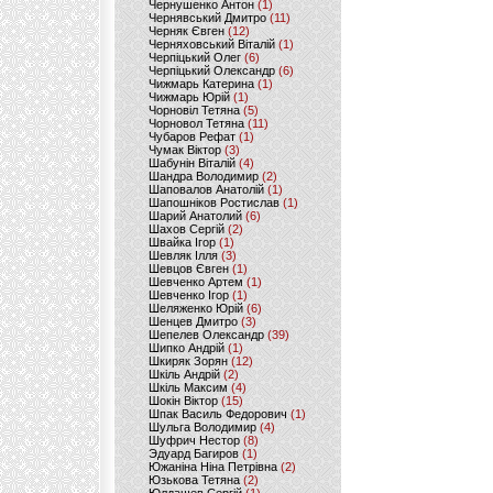
Чернушенко Антон
(1)
Чернявський Дмитро
(11)
Черняк Євген
(12)
Черняховський Віталій
(1)
Черпіцький Олег
(6)
Черпіцький Олександр
(6)
Чижмарь Катерина
(1)
Чижмарь Юрій
(1)
Чорновіл Тетяна
(5)
Чорновол Тетяна
(11)
Чубаров Рефат
(1)
Чумак Віктор
(3)
Шабунін Віталій
(4)
Шандра Володимир
(2)
Шаповалов Анатолій
(1)
Шапошніков Ростислав
(1)
Шарий Анатолий
(6)
Шахов Сергій
(2)
Швайка Ігор
(1)
Шевляк Ілля
(3)
Шевцов Євген
(1)
Шевченко Артем
(1)
Шевченко Ігор
(1)
Шеляженко Юрій
(6)
Шенцев Дмитро
(3)
Шепелев Олександр
(39)
Шипко Андрій
(1)
Шкиряк Зорян
(12)
Шкіль Андрій
(2)
Шкіль Максим
(4)
Шокін Віктор
(15)
Шпак Василь Федорович
(1)
Шульга Володимир
(4)
Шуфрич Нестор
(8)
Эдуард Багиров
(1)
Южаніна Ніна Петрівна
(2)
Юзькова Тетяна
(2)