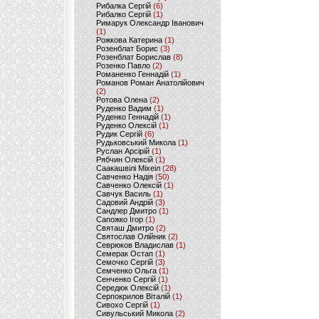
Рибалка Сергій
(6)
Рибалко Сергій
(1)
Римарук Олександр Іванович
(1)
Рожкова Катерина
(1)
Розенблат Борис
(3)
Розенблат Борислав
(8)
Розенко Павло
(2)
Романенко Геннадій
(1)
Романов Роман Анатолійович
(2)
Ротова Олена
(2)
Руденко Вадим
(1)
Руденко Геннадій
(1)
Руденко Олексій
(1)
Рудик Сергій
(6)
Рудьковський Микола
(1)
Руслан Арсірій
(1)
Рябчин Олексій
(1)
Саакашвілі Міхеіл
(28)
Савченко Надія
(50)
Савченко Олексій
(1)
Савчук Василь
(1)
Садовий Андрій
(3)
Сандлер Дмитро
(1)
Сапожко Ігор
(1)
Святаш Дмитро
(2)
Святослав Олійник
(2)
Севрюков Владислав
(1)
Семерак Остап
(1)
Семочко Сергій
(3)
Семченко Ольга
(1)
Сенченко Сергій
(1)
Середюк Олексій
(1)
Серпокрилов Віталій
(1)
Сивохо Сергій
(1)
Сивульський Микола
(2)