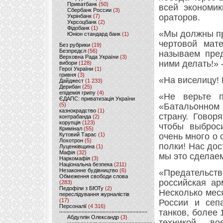
Приватбанк
(50)
всей экономи
Сбербанк России
(3)
ораторов.
Укрінбанк
(7)
Укрсоцбанк
(2)
Фідобанк
(1)
«Мы должны пр
Юніон стандард банк
(1)
чертовой мат
Без рубрики
(19)
Безпредєл
(56)
называем пред
Верховна Рада України
(3)
ними делать!»
вибори
(128)
Герої України
(1)
гривня
(3)
«На виселицу! 
Дайджест
(1 233)
Дерибан
(25)
епідемія грипу
(4)
«Не верьте п
ЄДАПС: приватизація України
(5)
«Батальонном 
казнокрадство
(1)
страну. Говор
контрабанда
(2)
корупція
(123)
чтобы выброс
Кримінал
(55)
Кутовий Тарас
(1)
очень много о
Лохотрон
(5)
полки! Нас до
Луценківщина
(1)
Мафія
(32)
мы это сделае
Наркомафія
(3)
Національна безпека
(211)
Незаконне будівництво
(6)
«Предательс
Обмеження свободи слова
российская ар
(283)
Педофіли з БЮТу
(2)
Несколько мес
переслідування журналістів
(17)
России и сеп
Персоналії
(4 316)
танков, более 
Абдуллін Олександр
(3)
техникой, в