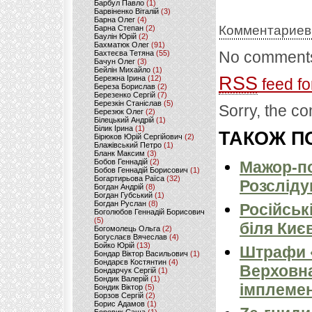
Барбул Павло
(1)
Барвіненко Віталій
(3)
Барна Олег
(4)
Комментариев
Барна Степан
(2)
Баулін Юрій
(2)
Бахматюк Олег
(91)
No comments
Бахтеєва Тетяна
(55)
Бачун Олег
(3)
Бейлін Михайло
(1)
RSS
Бережна Ірина
(12)
feed fo
Береза Борислав
(2)
Березенко Сергій
(7)
Березкін Станіслав
(5)
Sorry, the co
Березюк Олег
(2)
Білецький Андрій
(1)
Білик Ірина
(1)
ТАКОЖ ПО
Бірюков Юрій Сергійович
(2)
Блажівський Петро
(1)
Бланк Максим
(3)
Бобов Геннадій
(2)
Мажор-по
Бобов Геннадій Борисович
(1)
Богартирьова Раїса
(32)
Розсліду
Богдан Андрій
(8)
Богдан Губський
(1)
Богдан Руслан
(8)
Російськ
Боголюбов Геннадій Борисович
(5)
біля Киє
Богомолець Ольга
(2)
Богуслаєв Вячеслав
(4)
Бойко Юрій
(13)
Штрафи «
Бондар Віктор Васильович
(1)
Бондарєв Костянтин
(4)
Верховна
Бондарчук Сергій
(1)
Бондик Валерій
(1)
імплемен
Бондик Віктор
(5)
Борзов Сергiй
(2)
Борис Адамов
(1)