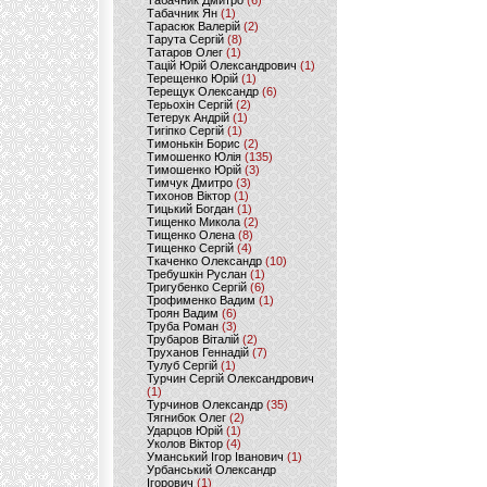
Табачник Дмитро
(6)
Табачник Ян
(1)
Тарасюк Валерій
(2)
Тарута Сергій
(8)
Татаров Олег
(1)
Тацій Юрій Олександрович
(1)
Терещенко Юрій
(1)
Терещук Олександр
(6)
Терьохін Сергій
(2)
Тетерук Андрій
(1)
Тигіпко Сергій
(1)
Тимонькін Борис
(2)
Тимошенко Юлія
(135)
Тимошенко Юрій
(3)
Тимчук Дмитро
(3)
Тихонов Віктор
(1)
Тицький Богдан
(1)
Тищенко Микола
(2)
Тищенко Олена
(8)
Тищенко Сергій
(4)
Ткаченко Олександр
(10)
Требушкін Руслан
(1)
Тригубенко Сергій
(6)
Трофименко Вадим
(1)
Троян Вадим
(6)
Труба Роман
(3)
Трубаров Віталій
(2)
Труханов Геннадій
(7)
Тулуб Сергій
(1)
Турчин Сергій Олександрович
(1)
Турчинов Олександр
(35)
Тягнибок Олег
(2)
Ударцов Юрій
(1)
Уколов Віктор
(4)
Уманський Ігор Іванович
(1)
Урбанський Олександр
Ігорович
(1)