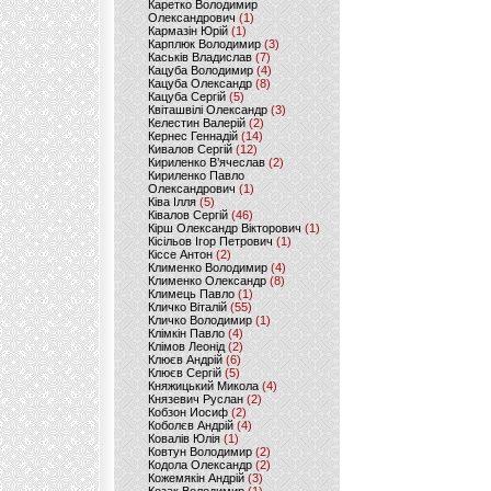
Каретко Володимир
Олександрович
(1)
Кармазін Юрій
(1)
Карплюк Володимир
(3)
Каськів Владислав
(7)
Кацуба Володимир
(4)
Кацуба Олександр
(8)
Кацуба Сергій
(5)
Квіташвілі Олександр
(3)
Келестин Валерій
(2)
Кернес Геннадій
(14)
Кивалов Сергій
(12)
Кириленко В’ячеслав
(2)
Кириленко Павло
Олександрович
(1)
Ківа Ілля
(5)
Ківалов Сергій
(46)
Кірш Олександр Вікторович
(1)
Кісільов Ігор Петрович
(1)
Кіссе Антон
(2)
Клименко Володимир
(4)
Клименко Олександр
(8)
Климець Павло
(1)
Кличко Віталій
(55)
Кличко Володимир
(1)
Клімкін Павло
(4)
Клімов Леонід
(2)
Клюєв Андрій
(6)
Клюєв Сергій
(5)
Княжицький Микола
(4)
Князевич Руслан
(2)
Кобзон Иосиф
(2)
Коболєв Андрій
(4)
Ковалів Юлія
(1)
Ковтун Володимир
(2)
Кодола Олександр
(2)
Кожемякін Андрій
(3)