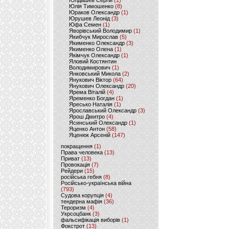
Юлдашев Сергій
(1)
Юлія Тимошенко
(8)
Юраков Олександр
(1)
Юрушев Леонід
(3)
Юфа Семен
(1)
Яворівський Володимир
(1)
Якибчук Мирослав
(5)
Якименко Олександр
(3)
Якименко Олена
(1)
Якімчук Олександр
(1)
Яловий Костянтин
Володимирович
(1)
Янковський Микола
(2)
Янукович Віктор
(64)
Янукович Олександр
(20)
Ярема Віталій
(4)
Яременко Богдан
(1)
Яресько Наталія
(1)
Ярославський Олександр
(3)
Ярош Дмитро
(4)
Ясинський Олександр
(1)
Яценко Антон
(58)
Яценюк Арсеній
(147)
покращення
(1)
Права человека
(13)
Приват
(13)
Провокація
(7)
Рейдери
(15)
російська гебня
(8)
Російсько-українська війна
(793)
Судова корупція
(4)
тендерна мафія
(36)
Тероризм
(4)
Укрсоцбанк
(3)
фальсифікація виборів
(1)
Фокстрот
(13)