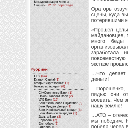
Мегадекларация Антона
Яценко
- 72 091 переглядів
Ораторы озвуч
сцены, куда в
потерявшими к
«Прошел целый
майдановцев, 
много беды 
организовыв
заработала 
повсеместную
экстазе прошл
Рубрики
…Что делает 
CБУ
(64)
деньги!
Dragon Capital
(1)
афери "Укргазбанка"
(1)
банківські афери
(96)
…Порошенко, 
CityCommerce Bank
(1)
пядью они от
Union Standard Bank
(2)
воевать. Чем 
VAB Банк
(13)
Банк "Фінансова ініціатива"
(3)
нашу землю!
Банк Кредит Дніпро
(1)
Банк Національний кредит
(3)
Банк Фінанси та кредит
(1)
…АТО – отечес
Дельта Банк
(3)
мы победим. 
Евробанк
(2)
Експобанк
(1)
победа через 
Ощадбанк
(5)