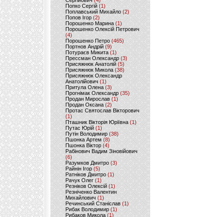
Сергійович
(4)
Попко Сергій
(1)
Поплавський Михайло
(2)
Попов Ігор
(2)
Порошенко Марина
(1)
Порошенко Олексій Петрович
(4)
Порошенко Петро
(465)
Портнов Андрій
(9)
Потураєв Микита
(1)
Прессман Олександр
(3)
Присяжнюк Анатолій
(5)
Присяжнюк Микола
(38)
Присяжнюк Олександр
Анатолійович
(1)
Притула Олена
(3)
Прогнімак Олександр
(35)
Продан Мирослав
(1)
Продан Оксана
(2)
Протас Святослав Вікторович
(1)
Пташник Вікторія Юріївна
(1)
Путас Юрій
(1)
Путін Володимир
(38)
Пшонка Артем
(8)
Пшонка Віктор
(4)
Рабінович Вадим Зіновійович
(6)
Разумков Дмитро
(3)
Райнін Ігор
(5)
Ратніков Дмитро
(1)
Рачук Олег
(1)
Резніков Олексій
(1)
Резніченко Валентин
Михайлович
(1)
Речинський Станіслав
(1)
Рибак Володимир
(1)
Рибаков Микола
(1)