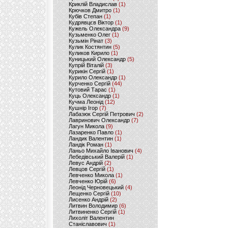
Криклій Владислав
(1)
Крючков Дмитро
(1)
Кубів Степан
(1)
Кудрявцєв Віктор
(1)
Кужель Олександра
(9)
Кузьменко Олег
(1)
Кузьмін Рінат
(3)
Кулик Костянтин
(5)
Куликов Кирило
(1)
Куницький Олександр
(5)
Купрій Віталій
(3)
Курикін Сергій
(1)
Курило Олександр
(1)
Курченко Сергій
(44)
Кутовий Тарас
(1)
Куць Олександр
(1)
Кучма Леонід
(12)
Кушнір Ігор
(7)
Лабазюк Сергій Петрович
(2)
Лавринович Олександр
(7)
Лагун Микола
(9)
Лазаренко Павло
(1)
Ландик Валентин
(1)
Ландік Роман
(1)
Ланьо Михайло Іванович
(4)
Лебедівський Валерій
(1)
Левус Андрій
(2)
Левцов Сергій
(1)
Левченко Микола
(1)
Левченко Юрій
(6)
Леонід Черновецький
(4)
Лещенко Сергій
(10)
Лисенко Андрій
(2)
Литвин Володимир
(6)
Литвиненко Сергій
(1)
Лихоліт Валентин
Станіславович
(1)