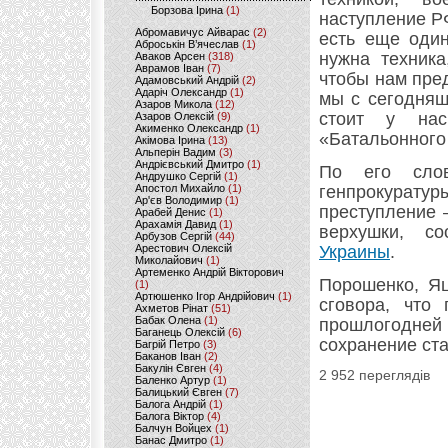
Борзова Ірина
(1)
наступление РФ
Абромавичус Айварас
(2)
есть еще один
Аброськін В’ячеслав
(1)
нужна техник
Аваков Арсен
(318)
Аврамов Іван
(7)
чтобы нам пре
Адамовський Андрій
(2)
Адаріч Олександр
(1)
мы с сегодняш
Азаров Микола
(12)
стоит у нас
Азаров Олексій
(9)
Акименко Олександр
(1)
«Батальонного
Акімова Ірина
(13)
Альперін Вадим
(3)
Андрієвський Дмитро
(1)
По его слов
Андрушко Сергій
(1)
Апостол Михайло
(1)
генпрокуратур
Ар'єв Володимир
(1)
преступление 
Арабей Денис
(1)
Арахамія Давид
(1)
верхушки, с
Арбузов Сергій
(44)
Арестович Олексій
Украины
.
Миколайович
(1)
Артеменко Андрій Вікторович
Порошенко, Яц
(1)
Артюшенко Ігор Андрійович
(1)
сговора, что
Ахметов Рінат
(51)
Бабак Олена
(1)
прошлогодней 
Баганець Олексій
(6)
сохранение ста
Багрій Петро
(3)
Баканов Іван
(2)
Бакулін Євген
(4)
2 952 переглядів
Баленко Артур
(1)
Балицький Євген
(7)
Балога Андрій
(1)
Балога Віктор
(4)
Балчун Войцех
(1)
Банас Дмитро
(1)