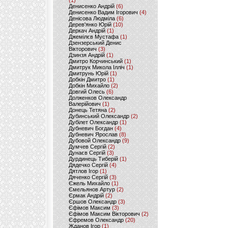
(1)
Денисенко Андрій
(6)
Денисенко Вадим Ігорович
(4)
Денісова Людміла
(6)
Дерев'янко Юрій
(10)
Деркач Андрій
(1)
Джемілєв Мустафа
(1)
Дзензерський Денис
Вікторович
(3)
Дзинзя Андрій
(1)
Дмитро Корчинський
(1)
Дмитрук Микола Ілліч
(1)
Дмитрунь Юрій
(1)
Добкін Дмитро
(1)
Добкін Михайло
(2)
Довгий Олесь
(6)
Долженков Олександр
Валерійович
(1)
Донець Тетяна
(2)
Дубинський Олександр
(2)
Дубілет Олександр
(1)
Дубневич Богдан
(4)
Дубневич Ярослав
(8)
Дубовой Олександр
(9)
Думчев Сергій
(2)
Дунаєв Сергій
(3)
Дурдинець Тиберій
(1)
Дядечко Сергій
(4)
Дятлов Ігор
(1)
Дяченко Сергій
(3)
Єжель Михайло
(1)
Ємельянов Артур
(2)
Єрмак Андрій
(2)
Єршов Олександр
(3)
Єфімов Максим
(3)
Єфімов Максим Вікторович
(2)
Єфремов Олександр
(20)
Жданов Ігор
(1)