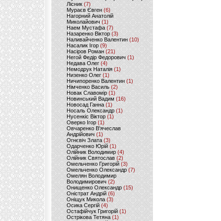
Лісник
(7)
Мураєв Євген
(6)
Нагорний Анатолій
Миколайович
(1)
Наем Мустафа
(7)
Назаренко Віктор
(3)
Наливайченко Валентин
(10)
Насалик Ігор
(9)
Насіров Роман
(21)
Негой Федір Федорович
(1)
Недава Олег
(4)
Немодрук Наталія
(1)
Низенко Олег
(1)
Ничипоренко Валентин
(1)
Німченко Василь
(2)
Новак Славомір
(1)
Новинський Вадим
(16)
Новосад Ганна
(1)
Носаль Олександр
(1)
Нусенкіс Віктор
(1)
Оверко Ігор
(1)
Овчаренко В'ячеслав
Андрійович
(1)
Огнєвіч Злата
(3)
Одарченко Юрій
(1)
Олійник Володимир
(4)
Олійник Святослав
(2)
Омельченко Григорій
(3)
Омельченко Олександр
(7)
Омелян Володимир
Володимирович
(2)
Онищенко Олександр
(15)
Оністрат Андрій
(6)
Оніщук Микола
(3)
Осика Сергій
(4)
Остафійчук Григорій
(1)
Острікова Тетяна
(1)