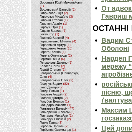
Воропаєв Юрій Миколайович
(1)
От адвок
Вощевський Валерій
(2)
Гаврилова Лідія
(2)
Гавриш м
Гаврилюк Михайло
(3)
Гавриш Степан
(1)
Галстян Авагім
(1)
ОСТАННІ
Гарбуз Юрій
(1)
Гацько Василь
(1)
Гекко Ігор
(1)
Гелетей Валерій
(4)
Вадим Ст
Герасименко Микола
(4)
Герасимов Артур
(1)
Оболоні
Геращенко Антон
(15)
Герега Галина
(1)
Герега Олександр
(2)
Нардеп 
Герман Ганна
(6)
Гетманцев Данило
(3)
мережу “
Гєллєр Євген
(2)
Гладій Степан
(1)
агробізн
Гладковський (Свинарчук)
Олег
(4)
Гладковський Олег
(2)
російськ
Гладчук Вадим
(82)
Гнап Дмитро
(2)
пісню, щ
Говда Роман
(1)
Головач Андрій
(2)
Головін Дмитро
(2)
ґвалтува
Голубов Дмитро
(1)
Гольдарб Максим
(1)
Максим 
Гонтарева Валерія
(47)
Гончаренко Олексій
(8)
Гончаров Михайло
(1)
госзаказ
Гончарук Олексій
(2)
Гопко Ганна
(3)
Горбаль Василь
(2)
Цей допи
Горбунов Олександр
(1)