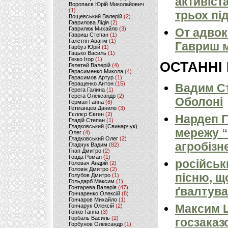
активіст
Воропаєв Юрій Миколайович
(1)
трьох пі
Вощевський Валерій
(2)
Гаврилова Лідія
(2)
Гаврилюк Михайло
(3)
От адвок
Гавриш Степан
(1)
Галстян Авагім
(1)
Гавриш м
Гарбуз Юрій
(1)
Гацько Василь
(1)
Гекко Ігор
(1)
ОСТАННІ
Гелетей Валерій
(4)
Герасименко Микола
(4)
Герасимов Артур
(1)
Геращенко Антон
(15)
Вадим Ст
Герега Галина
(1)
Герега Олександр
(2)
Оболоні
Герман Ганна
(6)
Гетманцев Данило
(3)
Гєллєр Євген
(2)
Нардеп 
Гладій Степан
(1)
Гладковський (Свинарчук)
мережу “
Олег
(4)
Гладковський Олег
(2)
агробізн
Гладчук Вадим
(82)
Гнап Дмитро
(2)
Говда Роман
(1)
російськ
Головач Андрій
(2)
Головін Дмитро
(2)
пісню, щ
Голубов Дмитро
(1)
Гольдарб Максим
(1)
Гонтарева Валерія
(47)
ґвалтува
Гончаренко Олексій
(8)
Гончаров Михайло
(1)
Максим 
Гончарук Олексій
(2)
Гопко Ганна
(3)
Горбаль Василь
(2)
госзаказ
Горбунов Олександр
(1)