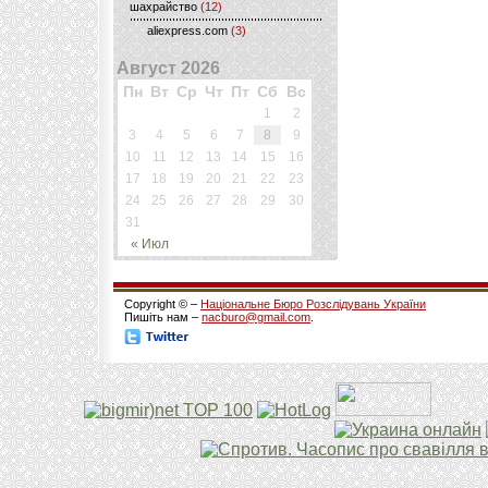
шахрайство
(12)
aliexpress.com
(3)
Август 2026
Пн
Вт
Ср
Чт
Пт
Сб
Вс
1
2
3
4
5
6
7
8
9
10
11
12
13
14
15
16
17
18
19
20
21
22
23
24
25
26
27
28
29
30
31
« Июл
Copyright © –
Національне Бюро Розслідувань України
Пишіть нам –
nacburo@gmail.com
.