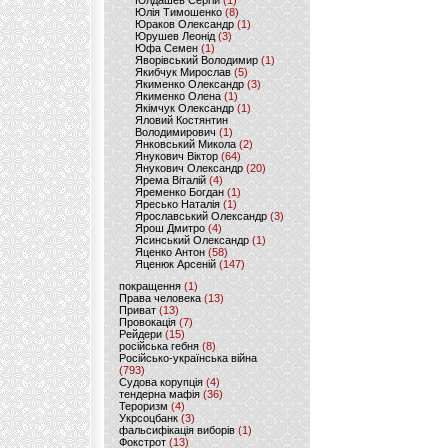
Юлдашев Сергій
(1)
Юлія Тимошенко
(8)
Юраков Олександр
(1)
Юрушев Леонід
(3)
Юфа Семен
(1)
Яворівський Володимир
(1)
Якибчук Мирослав
(5)
Якименко Олександр
(3)
Якименко Олена
(1)
Якімчук Олександр
(1)
Яловий Костянтин
Володимирович
(1)
Янковський Микола
(2)
Янукович Віктор
(64)
Янукович Олександр
(20)
Ярема Віталій
(4)
Яременко Богдан
(1)
Яресько Наталія
(1)
Ярославський Олександр
(3)
Ярош Дмитро
(4)
Ясинський Олександр
(1)
Яценко Антон
(58)
Яценюк Арсеній
(147)
покращення
(1)
Права человека
(13)
Приват
(13)
Провокація
(7)
Рейдери
(15)
російська гебня
(8)
Російсько-українська війна
(793)
Судова корупція
(4)
тендерна мафія
(36)
Тероризм
(4)
Укрсоцбанк
(3)
фальсифікація виборів
(1)
Фокстрот
(13)