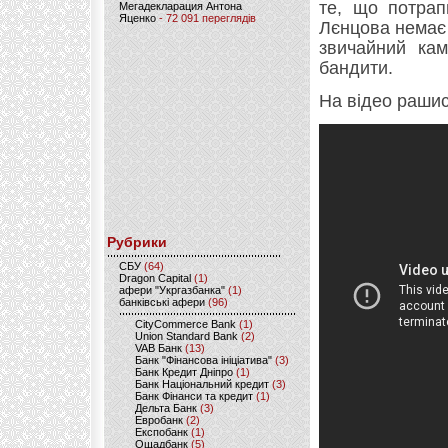
те, що потрап
Мегадекларация Антона
Яценко
- 72 091 переглядів
Лєнцова немає 
звичайний кам
бандити.
На відео рашис
Рубрики
CБУ
(64)
Dragon Capital
(1)
афери "Укргазбанка"
(1)
банківські афери
(96)
CityCommerce Bank
(1)
Union Standard Bank
(2)
VAB Банк
(13)
Банк "Фінансова ініціатива"
(3)
Банк Кредит Дніпро
(1)
Банк Національний кредит
(3)
Банк Фінанси та кредит
(1)
Дельта Банк
(3)
Евробанк
(2)
Експобанк
(1)
Ощадбанк
(5)