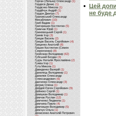
Горган (Лялька) Олександр
(1)
Гордеєв Денис
(1)
Цей допи
Гордієнко Микола
(1)
Гордійчук Андрій
(1)
не буде 
Гордон Дмитро
(7)
Грановський Олександр
Михайлович
(10)
Гриб Вадим
(1)
Григоришин Костянтин
(5)
Гримчак Юрій
(1)
Гриневецький Сергій
(1)
Гринів Ігор
(3)
Грицак Василь
(2)
Грицак Василь Сергійович
(4)
Гриценко Анатолій
(8)
Грішин Костянтин (Семен
Семенченко)
(8)
Гройсман Володимир
(62)
Губський Богдан
(3)
Гудзь Наталія Ярославівна
(2)
Гужва Ігор
(1)
Гута Микола
(1)
Давиденко Валерій
(1)
Данилець Володимир
(1)
Данилюк Олександр
Олександрович
(6)
Данченко Олександр
(3)
Дегрик Олена
(1)
Дейдей Євген Сергійович
(9)
Дейнеко Сергій
(1)
Демішкан Володимир
(1)
Демчак Руслан
(12)
Демченко Людмила
(1)
Демчина Павло
(4)
Демчишин Володимир
(5)
Демчук Ольга
(1)
Денисенко Анатолій Петрович