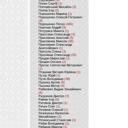
Сергійович
(4)
Попко Сергій
(1)
Поплавський Михайло
(2)
Попов Ігор
(2)
Порошенко Марина
(1)
Порошенко Олексій Петрович
(4)
Порошенко Петро
(465)
Портнов Андрій
(9)
Потураєв Микита
(1)
Прессман Олександр
(3)
Присяжнюк Анатолій
(5)
Присяжнюк Микола
(38)
Присяжнюк Олександр
Анатолійович
(1)
Притула Олена
(3)
Прогнімак Олександр
(35)
Продан Мирослав
(1)
Продан Оксана
(2)
Протас Святослав Вікторович
(1)
Пташник Вікторія Юріївна
(1)
Путас Юрій
(1)
Путін Володимир
(38)
Пшонка Артем
(8)
Пшонка Віктор
(4)
Рабінович Вадим Зіновійович
(6)
Разумков Дмитро
(3)
Райнін Ігор
(5)
Ратніков Дмитро
(1)
Рачук Олег
(1)
Резніков Олексій
(1)
Резніченко Валентин
Михайлович
(1)
Речинський Станіслав
(1)
Рибак Володимир
(1)
Рибаков Микола
(1)