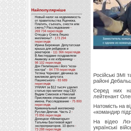
Найпопулярніше
Новый налог на недвижимость
от правительства Яценюка.
Платить, съехать, снести или
сжечь? Расследование
-
269 734 переглядів
Откуда у Олега Ляшко
миллионы?
- 173 294
переглядів
Ирина Бережная. Депутатская
крыша для рейдеров и
рекетиров
- 111 366 переглядів
В Амстердаме поздравляли
Акимову и ее избранницу
-
98 102 переглядів
Дон Пилипишин і його “коза-
ностра”
- 84 778 переглядів
Тетяна Чорновіл: дівчинка за
Російські ЗМІ 
викликом депутата
районі Дебальц
Пашинського
- 83 689
переглядів
УНИАН за $12 тысяч удалил
Серед них на
статью про митинг под СБУ.
Вадим Симонов и Николай
лейтенант Оле
Присяжнюк отмывают свои
имена. Расследование
- 75 800
переглядів
Натомість на в
Криминальный миллионер
«командир підр
Руслан Демчак. Часть 2
-
73 856 переглядів
Донецкое «Межигорье»
На відео Лєн
Татьяны Бахтеевой ждет
экспроприаторов. 10 фото
-
українські вій
73 288 переглядів