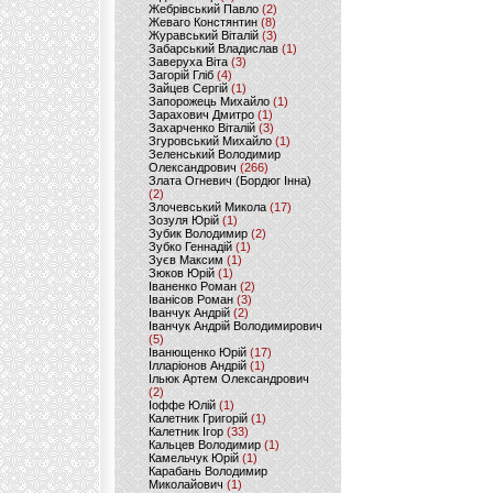
Жебрівський Павло
(2)
Жеваго Констянтин
(8)
Журавський Віталій
(3)
Забарський Владислав
(1)
Заверуха Віта
(3)
Загорій Гліб
(4)
Зайцев Сергій
(1)
Запорожець Михайло
(1)
Зарахович Дмитро
(1)
Захарченко Віталій
(3)
Згуровський Михайло
(1)
Зеленський Володимир
Олександрович
(266)
Злата Огневич (Бордюг Інна)
(2)
Злочевський Микола
(17)
Зозуля Юрій
(1)
Зубик Володимир
(2)
Зубко Геннадій
(1)
Зуєв Максим
(1)
Зюков Юрій
(1)
Іваненко Роман
(2)
Іванісов Роман
(3)
Іванчук Андрій
(2)
Іванчук Андрій Володимирович
(5)
Іванющенко Юрій
(17)
Ілларіонов Андрій
(1)
Ільюк Артем Олександрович
(2)
Іоффе Юлій
(1)
Калетник Григорій
(1)
Калетник Ігор
(33)
Кальцев Володимир
(1)
Камельчук Юрій
(1)
Карабань Володимир
Миколайович
(1)