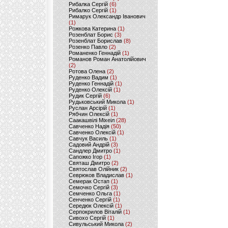
Рибалка Сергій
(6)
Рибалко Сергій
(1)
Римарук Олександр Іванович
(1)
Рожкова Катерина
(1)
Розенблат Борис
(3)
Розенблат Борислав
(8)
Розенко Павло
(2)
Романенко Геннадій
(1)
Романов Роман Анатолійович
(2)
Ротова Олена
(2)
Руденко Вадим
(1)
Руденко Геннадій
(1)
Руденко Олексій
(1)
Рудик Сергій
(6)
Рудьковський Микола
(1)
Руслан Арсірій
(1)
Рябчин Олексій
(1)
Саакашвілі Міхеіл
(28)
Савченко Надія
(50)
Савченко Олексій
(1)
Савчук Василь
(1)
Садовий Андрій
(3)
Сандлер Дмитро
(1)
Сапожко Ігор
(1)
Святаш Дмитро
(2)
Святослав Олійник
(2)
Севрюков Владислав
(1)
Семерак Остап
(1)
Семочко Сергій
(3)
Семченко Ольга
(1)
Сенченко Сергій
(1)
Середюк Олексій
(1)
Серпокрилов Віталій
(1)
Сивохо Сергій
(1)
Сивульський Микола
(2)