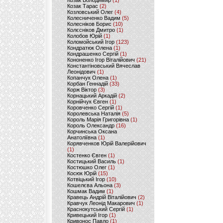
Козак Володимир
(1)
Козак Тарас
(2)
Козловський Олег
(4)
Колесниченко Вадим
(5)
Колесніков Борис
(10)
Колєсніков Дмитро
(1)
Колобов Юрій
(1)
Коломойський Ігор
(123)
Кондратюк Олена
(1)
Кондрашенко Сергій
(1)
Кононенко Ігор Віталійович
(21)
Константіновський Вячеслав
Леонідович
(1)
Копанчук Олена
(1)
Корбан Геннадій
(33)
Корж Віктор
(3)
Корнацький Аркадій
(2)
Корнійчук Євген
(1)
Коровченко Сергій
(1)
Королевська Наталія
(5)
Король Марія Григорівна
(1)
Король Олександр
(16)
Корчинська Оксана
Анатоліївна
(1)
Корявченков Юрій Валерійович
(1)
Костенко Євген
(1)
Костицький Василь
(1)
Костюшко Олег
(1)
Косюк Юрій
(15)
Котвіцький Ігор
(10)
Кошелєва Альона
(3)
Кошмак Вадим
(1)
Кравець Андрій Віталійович
(2)
Кравчук Леонід Макарович
(1)
Краснокутський Сергій
(1)
Кривецький Ігор
(1)
Кривонос Павло
(1)