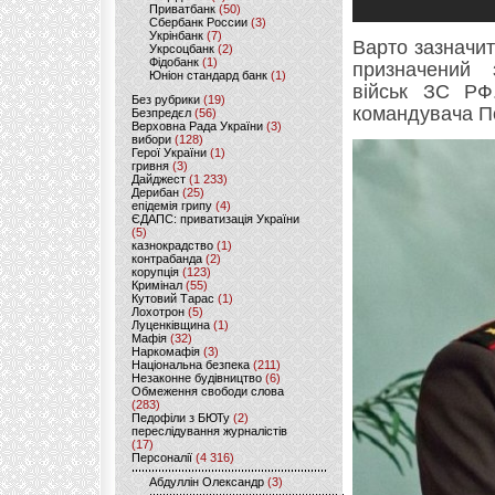
Приватбанк
(50)
Сбербанк России
(3)
Укрінбанк
(7)
Варто зазначи
Укрсоцбанк
(2)
Фідобанк
(1)
призначений 
Юніон стандард банк
(1)
військ ЗС РФ
Без рубрики
(19)
командувача По
Безпредєл
(56)
Верховна Рада України
(3)
вибори
(128)
Герої України
(1)
гривня
(3)
Дайджест
(1 233)
Дерибан
(25)
епідемія грипу
(4)
ЄДАПС: приватизація України
(5)
казнокрадство
(1)
контрабанда
(2)
корупція
(123)
Кримінал
(55)
Кутовий Тарас
(1)
Лохотрон
(5)
Луценківщина
(1)
Мафія
(32)
Наркомафія
(3)
Національна безпека
(211)
Незаконне будівництво
(6)
Обмеження свободи слова
(283)
Педофіли з БЮТу
(2)
переслідування журналістів
(17)
Персоналії
(4 316)
Абдуллін Олександр
(3)