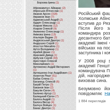
Борзова Ірина
(1)
Абромавичус Айварас
(2)
Аброськін В’ячеслав
(1)
Російський фа
Аваков Арсен
(318)
Аврамов Іван
(7)
Холмське Абінс
Адамовський Андрій
(2)
вступив до Ря
Адаріч Олександр
(1)
Азаров Микола
(12)
Після його з
Азаров Олексій
(9)
Акименко Олександр
(1)
командира роз
Акімова Ірина
(13)
десантного бат
Альперін Вадим
(3)
Андрієвський Дмитро
(1)
академії імен
Андрушко Сергій
(1)
Апостол Михайло
(1)
військах на по
Ар'єв Володимир
(1)
заступника і ко
Арабей Денис
(1)
Арахамія Давид
(1)
Арбузов Сергій
(44)
У 2008 році з
Арестович Олексій
Миколайович
(1)
академії Генш
Артеменко Андрій Вікторович
(1)
командувача П
Артюшенко Ігор Андрійович
(1)
дій, нагородж
Ахметов Рінат
(51)
Бабак Олена
(1)
виховав сина.
Баганець Олексій
(6)
Багрій Петро
(3)
Баканов Іван
(2)
Безумовно йо
Бакулін Євген
(4)
повідомляє
На
Баленко Артур
(1)
Балицький Євген
(7)
Балога Андрій
(1)
1 884 переглядів
Балога Віктор
(4)
Балчун Войцех
(1)
Банас Дмитро
(1)