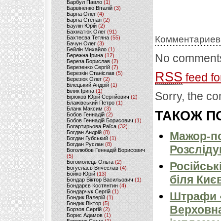
Барбул Павло
(1)
Барвіненко Віталій
(3)
Барна Олег
(4)
Барна Степан
(2)
Баулін Юрій
(2)
Бахматюк Олег
(91)
Комментариев
Бахтеєва Тетяна
(55)
Бачун Олег
(3)
Бейлін Михайло
(1)
No comments
Бережна Ірина
(12)
Береза Борислав
(2)
Березенко Сергій
(7)
RSS
Березкін Станіслав
(5)
feed fo
Березюк Олег
(2)
Білецький Андрій
(1)
Білик Ірина
(1)
Sorry, the co
Бірюков Юрій Сергійович
(2)
Блажівський Петро
(1)
Бланк Максим
(3)
ТАКОЖ ПО
Бобов Геннадій
(2)
Бобов Геннадій Борисович
(1)
Богартирьова Раїса
(32)
Богдан Андрій
(8)
Мажор-по
Богдан Губський
(1)
Богдан Руслан
(8)
Розсліду
Боголюбов Геннадій Борисович
(5)
Богомолець Ольга
(2)
Російськ
Богуслаєв Вячеслав
(4)
Бойко Юрій
(13)
біля Киє
Бондар Віктор Васильович
(1)
Бондарєв Костянтин
(4)
Бондарчук Сергій
(1)
Штрафи «
Бондик Валерій
(1)
Бондик Віктор
(5)
Верховна
Борзов Сергiй
(2)
Борис Адамов
(1)