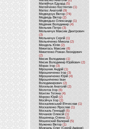
Матвієнко Анатолій
(2)
Матвійчук Едуард
(5)
Матейченко Костянтин
(1)
Матіос Анатолій
(9)
Медведчук Віктор
(74)
Медведь Віктор
(2)
Медведько Олександр
(1)
Медяник Володимир
(4)
Мельник Петро
(3)
Мельничук Максим Дмитрович
(3)
Мельничук Сергій
(1)
Мельніченко Микола
(2)
Мендель Юлія
(2)
Микитась Максим
(8)
Микитенко Роман Леонідович
(2)
Мисик Володимир
(1)
Мисик Володимир Юрійович
(2)
Мізрах Ігор
(3)
Мірошник Андрій
(1)
Мірошниченко Ігор
(3)
Мірошниченко Юрій
(4)
Мірошніченко Іван
Володимирович
(2)
Могильов Анатолій
(2)
Молоток Ігор
(6)
Монтян Тетяна
(4)
Мороко Юрій
(2)
Мосійчук Ігор
(2)
Москалевський В'ячеслав
(1)
Москаленко Ярослав
(1)
Москаль Геннадій
(5)
Мочанов Олексій
(1)
Мошенець Олена
(1)
Мошенский Валерий
(5)
Муженко Віктор
(1)
Мужчиль Олег (Сергій Аміров)