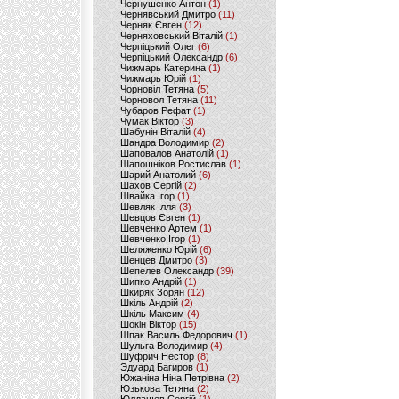
Чернушенко Антон
(1)
Чернявський Дмитро
(11)
Черняк Євген
(12)
Черняховський Віталій
(1)
Черпіцький Олег
(6)
Черпіцький Олександр
(6)
Чижмарь Катерина
(1)
Чижмарь Юрій
(1)
Чорновіл Тетяна
(5)
Чорновол Тетяна
(11)
Чубаров Рефат
(1)
Чумак Віктор
(3)
Шабунін Віталій
(4)
Шандра Володимир
(2)
Шаповалов Анатолій
(1)
Шапошніков Ростислав
(1)
Шарий Анатолий
(6)
Шахов Сергій
(2)
Швайка Ігор
(1)
Шевляк Ілля
(3)
Шевцов Євген
(1)
Шевченко Артем
(1)
Шевченко Ігор
(1)
Шеляженко Юрій
(6)
Шенцев Дмитро
(3)
Шепелев Олександр
(39)
Шипко Андрій
(1)
Шкиряк Зорян
(12)
Шкіль Андрій
(2)
Шкіль Максим
(4)
Шокін Віктор
(15)
Шпак Василь Федорович
(1)
Шульга Володимир
(4)
Шуфрич Нестор
(8)
Эдуард Багиров
(1)
Южаніна Ніна Петрівна
(2)
Юзькова Тетяна
(2)