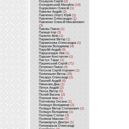
Осьмухін Сергій
(2)
Охендовський Михайло
(14)
Оцерклевич Олексій
(1)
Павелко Андрій
(2)
Павленко (Хорт) Юрій
(1)
Павленко Олександра
(1)
Павленко Олексій Михайлович
(3)
Павліш Павло
(1)
Палиця Ігор
(3)
Палютін Філіп
(1)
Парамонов Віктор
(1)
Парамонова Олександра
(1)
Парасюк Володимир
(4)
Парубій Андрій
(9)
Парцхаладзе Лев
(1)
Паршин Константин
(1)
Пастух Тарас
(1)
Пашинський Сергій
(71)
Петренко Павло
(4)
Петухов Сергій Ігорович
(1)
Пилипишин Віктор
(25)
Писарук Олександр
(2)
Пишний Андрій
(6)
Пімахова Діна
(1)
Пінчук Андрій
(2)
Пінчук Віктор
(6)
Пісний Василь
(2)
Плачков Іван
(1)
Плотнікова Оксана
(1)
Полищук Володимир
(2)
Поліщук Віктор Степанович
(1)
Поліщук Володимир
(1)
Полторак Степан
(3)
Поляков Максим
(7)
Понамарчук Дмитро
(1)
Пономарьов Олександр