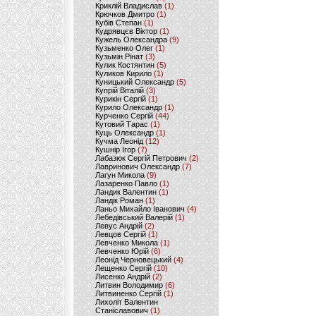
Криклій Владислав
(1)
Крючков Дмитро
(1)
Кубів Степан
(1)
Кудрявцєв Віктор
(1)
Кужель Олександра
(9)
Кузьменко Олег
(1)
Кузьмін Рінат
(3)
Кулик Костянтин
(5)
Куликов Кирило
(1)
Куницький Олександр
(5)
Купрій Віталій
(3)
Курикін Сергій
(1)
Курило Олександр
(1)
Курченко Сергій
(44)
Кутовий Тарас
(1)
Куць Олександр
(1)
Кучма Леонід
(12)
Кушнір Ігор
(7)
Лабазюк Сергій Петрович
(2)
Лавринович Олександр
(7)
Лагун Микола
(9)
Лазаренко Павло
(1)
Ландик Валентин
(1)
Ландік Роман
(1)
Ланьо Михайло Іванович
(4)
Лебедівський Валерій
(1)
Левус Андрій
(2)
Левцов Сергій
(1)
Левченко Микола
(1)
Левченко Юрій
(6)
Леонід Черновецький
(4)
Лещенко Сергій
(10)
Лисенко Андрій
(2)
Литвин Володимир
(6)
Литвиненко Сергій
(1)
Лихоліт Валентин
Станіславович
(1)