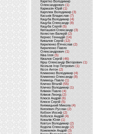
Каретко Володимир
Олександрович
(1)
Кармазін Юрій
(1)
Карплюк Володимир
(3)
Каськів Владислав
(7)
Кацуба Володимир
(4)
Кацуба Олександр
(8)
Кацуба Сергій
(5)
Квіташвілі Олександр
(3)
Келестин Валерій
(2)
Кернес Геннадій
(14)
Кивалов Сергій
(12)
Кириленко В’ячеслав
(2)
Кириленко Павло
Олександрович
(1)
Ківа Ілля
(5)
Ківалов Сергій
(46)
Кірш Олександр Вікторович
(1)
Кісільов Ігор Петрович
(1)
Кіссе Антон
(2)
Клименко Володимир
(4)
Клименко Олександр
(8)
Климець Павло
(1)
Кличко Віталій
(55)
Кличко Володимир
(1)
Клімкін Павло
(4)
Клімов Леонід
(2)
Клюєв Андрій
(6)
Клюєв Сергій
(5)
Княжицький Микола
(4)
Князевич Руслан
(2)
Кобзон Иосиф
(2)
Коболєв Андрій
(4)
Ковалів Юлія
(1)
Ковтун Володимир
(2)
Кодола Олександр
(2)
Кожемякін Андрій
(3)