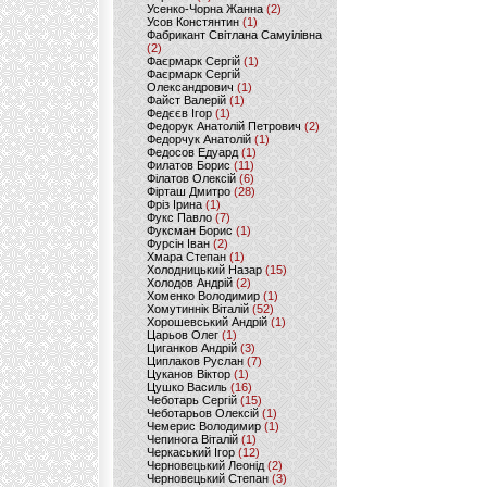
Усенко-Чорна Жанна
(2)
Усов Констянтин
(1)
Фабрикант Світлана Самуілівна
(2)
Фаєрмарк Сергій
(1)
Фаєрмарк Сергій
Олександрович
(1)
Файст Валерій
(1)
Федєєв Ігор
(1)
Федорук Анатолій Петрович
(2)
Федорчук Анатолій
(1)
Федосов Едуард
(1)
Филатов Борис
(11)
Філатов Олексій
(6)
Фірташ Дмитро
(28)
Фріз Ірина
(1)
Фукс Павло
(7)
Фуксман Борис
(1)
Фурсін Іван
(2)
Хмара Степан
(1)
Холодницький Назар
(15)
Холодов Андрій
(2)
Хоменко Володимир
(1)
Хомутиннік Віталій
(52)
Хорошевський Андрій
(1)
Царьов Олег
(1)
Циганков Андрій
(3)
Циплаков Руслан
(7)
Цуканов Віктор
(1)
Цушко Василь
(16)
Чеботарь Сергій
(15)
Чеботарьов Олексій
(1)
Чемерис Володимир
(1)
Чепинога Віталій
(1)
Черкаський Ігор
(12)
Черновецький Леонід
(2)
Черновецький Степан
(3)