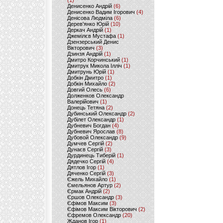
(1)
Денисенко Андрій
(6)
Денисенко Вадим Ігорович
(4)
Денісова Людміла
(6)
Дерев'янко Юрій
(10)
Деркач Андрій
(1)
Джемілєв Мустафа
(1)
Дзензерський Денис
Вікторович
(3)
Дзинзя Андрій
(1)
Дмитро Корчинський
(1)
Дмитрук Микола Ілліч
(1)
Дмитрунь Юрій
(1)
Добкін Дмитро
(1)
Добкін Михайло
(2)
Довгий Олесь
(6)
Долженков Олександр
Валерійович
(1)
Донець Тетяна
(2)
Дубинський Олександр
(2)
Дубілет Олександр
(1)
Дубневич Богдан
(4)
Дубневич Ярослав
(8)
Дубовой Олександр
(9)
Думчев Сергій
(2)
Дунаєв Сергій
(3)
Дурдинець Тиберій
(1)
Дядечко Сергій
(4)
Дятлов Ігор
(1)
Дяченко Сергій
(3)
Єжель Михайло
(1)
Ємельянов Артур
(2)
Єрмак Андрій
(2)
Єршов Олександр
(3)
Єфімов Максим
(3)
Єфімов Максим Вікторович
(2)
Єфремов Олександр
(20)
Жданов Ігор
(1)