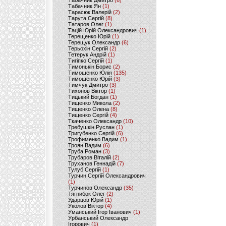
Табачник Дмитро
(6)
Табачник Ян
(1)
Тарасюк Валерій
(2)
Тарута Сергій
(8)
Татаров Олег
(1)
Тацій Юрій Олександрович
(1)
Терещенко Юрій
(1)
Терещук Олександр
(6)
Терьохін Сергій
(2)
Тетерук Андрій
(1)
Тигіпко Сергій
(1)
Тимонькін Борис
(2)
Тимошенко Юлія
(135)
Тимошенко Юрій
(3)
Тимчук Дмитро
(3)
Тихонов Віктор
(1)
Тицький Богдан
(1)
Тищенко Микола
(2)
Тищенко Олена
(8)
Тищенко Сергій
(4)
Ткаченко Олександр
(10)
Требушкін Руслан
(1)
Тригубенко Сергій
(6)
Трофименко Вадим
(1)
Троян Вадим
(6)
Труба Роман
(3)
Трубаров Віталій
(2)
Труханов Геннадій
(7)
Тулуб Сергій
(1)
Турчин Сергій Олександрович
(1)
Турчинов Олександр
(35)
Тягнибок Олег
(2)
Ударцов Юрій
(1)
Уколов Віктор
(4)
Уманський Ігор Іванович
(1)
Урбанський Олександр
Ігорович
(1)