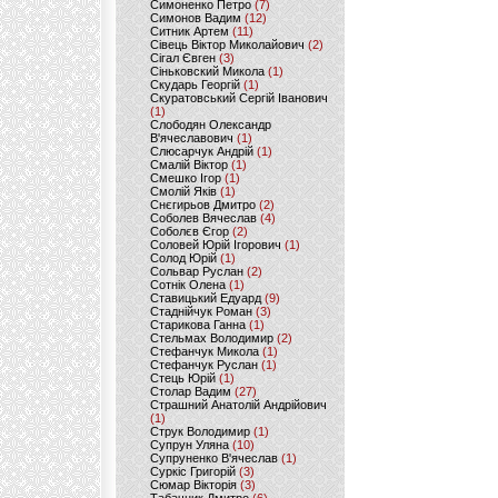
Симоненко Петро
(7)
Симонов Вадим
(12)
Ситник Артем
(11)
Сівець Віктор Миколайович
(2)
Сігал Євген
(3)
Сіньковский Микола
(1)
Скударь Георгій
(1)
Скуратовський Сергій Іванович
(1)
Слободян Олександр
В'ячеславович
(1)
Слюсарчук Андрій
(1)
Смалій Віктор
(1)
Смешко Ігор
(1)
Смолій Яків
(1)
Снєгирьов Дмитро
(2)
Соболев Вячеслав
(4)
Соболєв Єгор
(2)
Соловей Юрій Ігорович
(1)
Солод Юрій
(1)
Сольвар Руслан
(2)
Сотнік Олена
(1)
Ставицький Едуард
(9)
Стаднійчук Роман
(3)
Старикова Ганна
(1)
Стельмах Володимир
(2)
Стефанчук Микола
(1)
Стефанчук Руслан
(1)
Стець Юрій
(1)
Столар Вадим
(27)
Страшний Анатолій Андрійович
(1)
Струк Володимир
(1)
Супрун Уляна
(10)
Супруненко В'ячеслав
(1)
Суркіс Григорій
(3)
Сюмар Вікторія
(3)