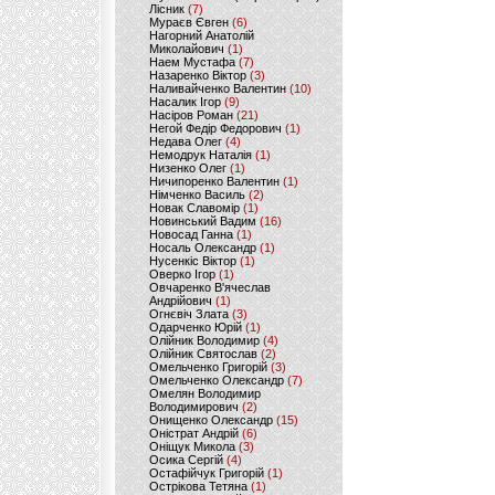
Лісник
(7)
Мураєв Євген
(6)
Нагорний Анатолій
Миколайович
(1)
Наем Мустафа
(7)
Назаренко Віктор
(3)
Наливайченко Валентин
(10)
Насалик Ігор
(9)
Насіров Роман
(21)
Негой Федір Федорович
(1)
Недава Олег
(4)
Немодрук Наталія
(1)
Низенко Олег
(1)
Ничипоренко Валентин
(1)
Німченко Василь
(2)
Новак Славомір
(1)
Новинський Вадим
(16)
Новосад Ганна
(1)
Носаль Олександр
(1)
Нусенкіс Віктор
(1)
Оверко Ігор
(1)
Овчаренко В'ячеслав
Андрійович
(1)
Огнєвіч Злата
(3)
Одарченко Юрій
(1)
Олійник Володимир
(4)
Олійник Святослав
(2)
Омельченко Григорій
(3)
Омельченко Олександр
(7)
Омелян Володимир
Володимирович
(2)
Онищенко Олександр
(15)
Оністрат Андрій
(6)
Оніщук Микола
(3)
Осика Сергій
(4)
Остафійчук Григорій
(1)
Острікова Тетяна
(1)