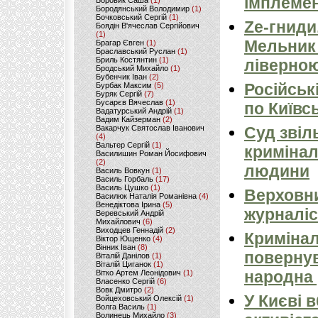
імплемен
Боровик Саша
(1)
Бородянський Володимир
(1)
Бочковський Сергій
(1)
Ze-гниди
Боядін В'ячеслав Сергійович
(1)
Мельник
Брагар Євген
(1)
Браславський Руслан
(1)
Бриль Костянтин
(1)
ліверно
Бродський Михайло
(1)
Бубенчик Іван
(2)
Російськ
Бурбак Максим
(5)
Буряк Сергій
(7)
Бусарєв Вячеслав
(1)
по Київсь
Вадатурський Андрій
(1)
Вадим Кайзерман
(2)
Вакарчук Святослав Іванович
Суд звіл
(4)
Вальтер Сергій
(1)
кримінал
Василишин Роман Йосифович
(2)
людини
Василь Вовкун
(1)
Василь Горбаль
(17)
Василь Цушко
(1)
Верховни
Василюк Наталія Романівна
(4)
Венедіктова Ірина
(5)
журналіс
Веревський Андрій
Михайлович
(6)
Виходцев Геннадій
(2)
Кримінал
Віктор Ющенко
(4)
Вінник Іван
(8)
повернув
Віталій Данілов
(1)
Віталій Циганок
(1)
народна 
Вітко Артем Леонідович
(1)
Власенко Сергій
(6)
Вовк Дмитро
(2)
У Києві 
Войцеховський Олексій
(1)
Волга Василь
(1)
Волинець Михайло
(3)