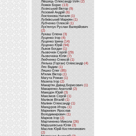
Лівшиць Олександр Ілліч
(2)
Ложкін Борис
(13)
Лозінський Віктор
(9)
Лозовий Андрій
(6)
Локтіонова Наталя
(1)
Лубківський Маркіян
(1)
Лубченко Олексій
(1)
Лук'янчук Руслан Валерійович
(2)
Лукаш Олена
(3)
Луценко Ігор
(4)
Луценко Ірина
(14)
Луценко Юрій
(94)
Львов Богдан
(1)
Льовочкін Сергій
(29)
Льовочкіна Юлія
(7)
Любченко Олексій
(1)
Лялька (Горган) Олександр
(4)
Лях Вадим
(1)
Ляшко Олег
(85)
М'ялик Віктор
(1)
Магута Роман
(1)
Мазепа Ігор
(2)
Макар'ян Давид Борисович
(1)
Макаренко Анатолій
(2)
Македон Юрій
(3)
Максімов Сергій
(1)
Маліков Віталій
(1)
Малінін Олександр
(1)
Манцуров Игорь
(1)
Маркевич Ярослав
Володимирович
(1)
Марков Ігор
(2)
Мартиненко Микола
(26)
Марушевська Юлія
(3)
Маслов Юрій Костянтинович
(2)