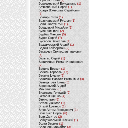
Боровик Саша
(1)
Бородянський Володимир
(1)
Бочковський Сергій
(1)
Боядін В'ячеслав Сергійович
(1)
Брагар Євген
(1)
Браславський Руслан
(1)
Бриль Костянтин
(1)
Бродський Михайло
(1)
Бубенчик Іван
(2)
Бурбак Максим
(5)
Буряк Сергій
(7)
Бусарєв Вячеслав
(1)
Вадатурський Андрій
(1)
Вадим Кайзерман
(2)
Вакарчук Святослав Іванович
(4)
Вальтер Сергій
(1)
Василишин Роман Йосифович
(2)
Василь Вовкун
(1)
Василь Горбаль
(17)
Василь Цушко
(1)
Василюк Наталія Романівна
(4)
Венедіктова Ірина
(5)
Веревський Андрій
Михайлович
(6)
Виходцев Геннадій
(2)
Віктор Ющенко
(4)
Вінник Іван
(8)
Віталій Данілов
(1)
Віталій Циганок
(1)
Вітко Артем Леонідович
(1)
Власенко Сергій
(6)
Вовк Дмитро
(2)
Войцеховський Олексій
(1)
Волга Василь
(1)
Волинець Михайло
(3)