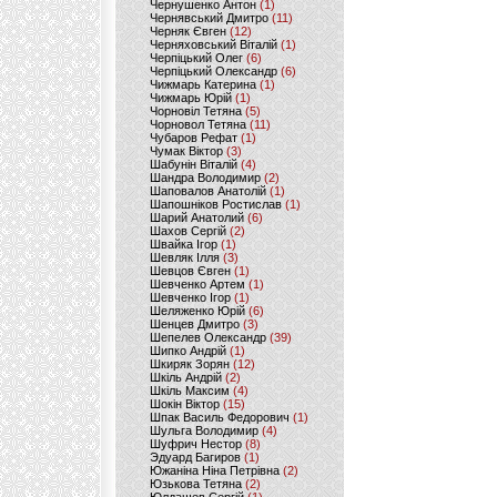
Чернушенко Антон
(1)
Чернявський Дмитро
(11)
Черняк Євген
(12)
Черняховський Віталій
(1)
Черпіцький Олег
(6)
Черпіцький Олександр
(6)
Чижмарь Катерина
(1)
Чижмарь Юрій
(1)
Чорновіл Тетяна
(5)
Чорновол Тетяна
(11)
Чубаров Рефат
(1)
Чумак Віктор
(3)
Шабунін Віталій
(4)
Шандра Володимир
(2)
Шаповалов Анатолій
(1)
Шапошніков Ростислав
(1)
Шарий Анатолий
(6)
Шахов Сергій
(2)
Швайка Ігор
(1)
Шевляк Ілля
(3)
Шевцов Євген
(1)
Шевченко Артем
(1)
Шевченко Ігор
(1)
Шеляженко Юрій
(6)
Шенцев Дмитро
(3)
Шепелев Олександр
(39)
Шипко Андрій
(1)
Шкиряк Зорян
(12)
Шкіль Андрій
(2)
Шкіль Максим
(4)
Шокін Віктор
(15)
Шпак Василь Федорович
(1)
Шульга Володимир
(4)
Шуфрич Нестор
(8)
Эдуард Багиров
(1)
Южаніна Ніна Петрівна
(2)
Юзькова Тетяна
(2)