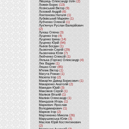
Лівшиць Олександр Ілліч
(2)
Ложкін Борис
(13)
Лозінський Віктор
(9)
Лозовий Андрій
(6)
Локтіонова Наталя
(1)
Лубківський Маркіян
(1)
Лубченко Олексій
(1)
Лук'янчук Руслан Валерійович
(2)
Лукаш Олена
(3)
Луценко Ігор
(4)
Луценко Ірина
(14)
Луценко Юрій
(94)
Львов Богдан
(1)
Льовочкін Сергій
(29)
Льовочкіна Юлія
(7)
Любченко Олексій
(1)
Лялька (Горган) Олександр
(4)
Лях Вадим
(1)
Ляшко Олег
(85)
М'ялик Віктор
(1)
Магута Роман
(1)
Мазепа Ігор
(2)
Макар'ян Давид Борисович
(1)
Макаренко Анатолій
(2)
Македон Юрій
(3)
Максімов Сергій
(1)
Маліков Віталій
(1)
Малінін Олександр
(1)
Манцуров Игорь
(1)
Маркевич Ярослав
Володимирович
(1)
Марков Ігор
(2)
Мартиненко Микола
(26)
Марушевська Юлія
(3)
Маслов Юрій Костянтинович
(2)