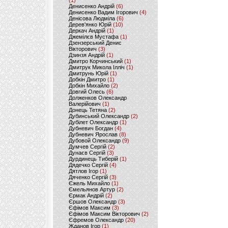
(1)
Денисенко Андрій
(6)
Денисенко Вадим Ігорович
(4)
Денісова Людміла
(6)
Дерев'янко Юрій
(10)
Деркач Андрій
(1)
Джемілєв Мустафа
(1)
Дзензерський Денис
Вікторович
(3)
Дзинзя Андрій
(1)
Дмитро Корчинський
(1)
Дмитрук Микола Ілліч
(1)
Дмитрунь Юрій
(1)
Добкін Дмитро
(1)
Добкін Михайло
(2)
Довгий Олесь
(6)
Долженков Олександр
Валерійович
(1)
Донець Тетяна
(2)
Дубинський Олександр
(2)
Дубілет Олександр
(1)
Дубневич Богдан
(4)
Дубневич Ярослав
(8)
Дубовой Олександр
(9)
Думчев Сергій
(2)
Дунаєв Сергій
(3)
Дурдинець Тиберій
(1)
Дядечко Сергій
(4)
Дятлов Ігор
(1)
Дяченко Сергій
(3)
Єжель Михайло
(1)
Ємельянов Артур
(2)
Єрмак Андрій
(2)
Єршов Олександр
(3)
Єфімов Максим
(3)
Єфімов Максим Вікторович
(2)
Єфремов Олександр
(20)
Жданов Ігор
(1)