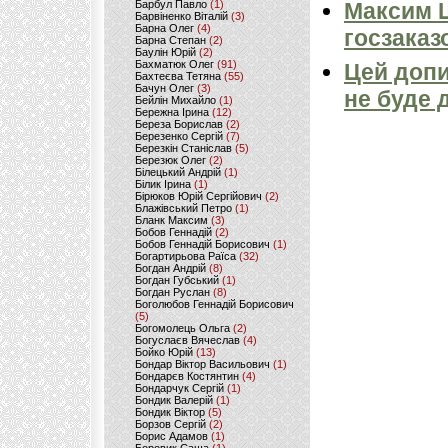
Барбул Павло
(1)
Максим 
Барвіненко Віталій
(3)
Барна Олег
(4)
госзаказ
Барна Степан
(2)
Баулін Юрій
(2)
Бахматюк Олег
(91)
Цей допи
Бахтеєва Тетяна
(55)
Бачун Олег
(3)
не буде 
Бейлін Михайло
(1)
Бережна Ірина
(12)
Береза Борислав
(2)
Березенко Сергій
(7)
Березкін Станіслав
(5)
Березюк Олег
(2)
Білецький Андрій
(1)
Білик Ірина
(1)
Бірюков Юрій Сергійович
(2)
Блажівський Петро
(1)
Бланк Максим
(3)
Бобов Геннадій
(2)
Бобов Геннадій Борисович
(1)
Богартирьова Раїса
(32)
Богдан Андрій
(8)
Богдан Губський
(1)
Богдан Руслан
(8)
Боголюбов Геннадій Борисович
(5)
Богомолець Ольга
(2)
Богуслаєв Вячеслав
(4)
Бойко Юрій
(13)
Бондар Віктор Васильович
(1)
Бондарєв Костянтин
(4)
Бондарчук Сергій
(1)
Бондик Валерій
(1)
Бондик Віктор
(5)
Борзов Сергiй
(2)
Борис Адамов
(1)