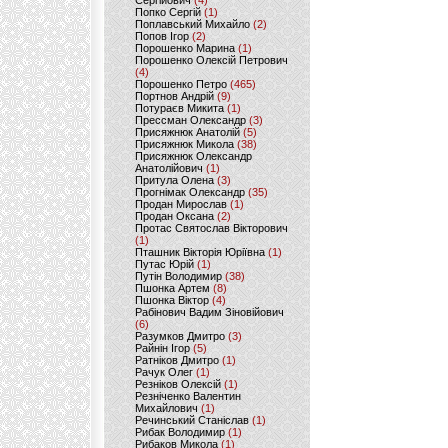
Сергійович
(4)
Попко Сергій
(1)
Поплавський Михайло
(2)
Попов Ігор
(2)
Порошенко Марина
(1)
Порошенко Олексій Петрович
(4)
Порошенко Петро
(465)
Портнов Андрій
(9)
Потураєв Микита
(1)
Прессман Олександр
(3)
Присяжнюк Анатолій
(5)
Присяжнюк Микола
(38)
Присяжнюк Олександр
Анатолійович
(1)
Притула Олена
(3)
Прогнімак Олександр
(35)
Продан Мирослав
(1)
Продан Оксана
(2)
Протас Святослав Вікторович
(1)
Пташник Вікторія Юріївна
(1)
Путас Юрій
(1)
Путін Володимир
(38)
Пшонка Артем
(8)
Пшонка Віктор
(4)
Рабінович Вадим Зіновійович
(6)
Разумков Дмитро
(3)
Райнін Ігор
(5)
Ратніков Дмитро
(1)
Рачук Олег
(1)
Резніков Олексій
(1)
Резніченко Валентин
Михайлович
(1)
Речинський Станіслав
(1)
Рибак Володимир
(1)
Рибаков Микола
(1)