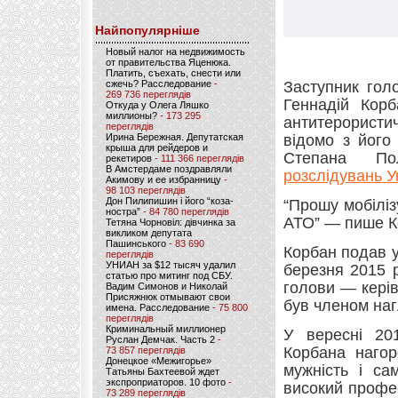
Найпопулярніше
Новый налог на недвижимость
от правительства Яценюка.
Платить, съехать, снести или
сжечь? Расследование
-
Заступник гол
269 736 переглядів
Геннадій Корб
Откуда у Олега Ляшко
миллионы?
- 173 295
антитерористич
переглядів
Ирина Бережная. Депутатская
відомо з його
крыша для рейдеров и
Степана По
рекетиров
- 111 366 переглядів
В Амстердаме поздравляли
розслідувань У
Акимову и ее избранницу
-
98 103 переглядів
Дон Пилипишин і його “коза-
“Прошу мобілі
ностра”
- 84 780 переглядів
АТО” — пише Ко
Тетяна Чорновіл: дівчинка за
викликом депутата
Пашинського
- 83 690
Корбан подав у
переглядів
УНИАН за $12 тысяч удалил
березня 2015 
статью про митинг под СБУ.
голови — керів
Вадим Симонов и Николай
Присяжнюк отмывают свои
був членом наг
имена. Расследование
- 75 800
переглядів
Криминальный миллионер
У вересні 20
Руслан Демчак. Часть 2
-
Корбана нагор
73 857 переглядів
Донецкое «Межигорье»
мужність і са
Татьяны Бахтеевой ждет
экспроприаторов. 10 фото
-
високий профес
73 289 переглядів