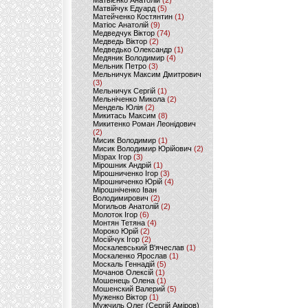
Матвієнко Анатолій
(2)
Матвійчук Едуард
(5)
Матейченко Костянтин
(1)
Матіос Анатолій
(9)
Медведчук Віктор
(74)
Медведь Віктор
(2)
Медведько Олександр
(1)
Медяник Володимир
(4)
Мельник Петро
(3)
Мельничук Максим Дмитрович
(3)
Мельничук Сергій
(1)
Мельніченко Микола
(2)
Мендель Юлія
(2)
Микитась Максим
(8)
Микитенко Роман Леонідович
(2)
Мисик Володимир
(1)
Мисик Володимир Юрійович
(2)
Мізрах Ігор
(3)
Мірошник Андрій
(1)
Мірошниченко Ігор
(3)
Мірошниченко Юрій
(4)
Мірошніченко Іван
Володимирович
(2)
Могильов Анатолій
(2)
Молоток Ігор
(6)
Монтян Тетяна
(4)
Мороко Юрій
(2)
Мосійчук Ігор
(2)
Москалевський В'ячеслав
(1)
Москаленко Ярослав
(1)
Москаль Геннадій
(5)
Мочанов Олексій
(1)
Мошенець Олена
(1)
Мошенский Валерий
(5)
Муженко Віктор
(1)
Мужчиль Олег (Сергій Аміров)