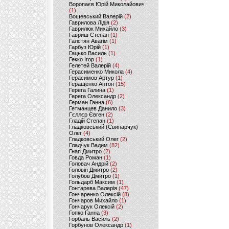
Воропаєв Юрій Миколайович
(1)
Вощевський Валерій
(2)
Гаврилова Лідія
(2)
Гаврилюк Михайло
(3)
Гавриш Степан
(1)
Галстян Авагім
(1)
Гарбуз Юрій
(1)
Гацько Василь
(1)
Гекко Ігор
(1)
Гелетей Валерій
(4)
Герасименко Микола
(4)
Герасимов Артур
(1)
Геращенко Антон
(15)
Герега Галина
(1)
Герега Олександр
(2)
Герман Ганна
(6)
Гетманцев Данило
(3)
Гєллєр Євген
(2)
Гладій Степан
(1)
Гладковський (Свинарчук)
Олег
(4)
Гладковський Олег
(2)
Гладчук Вадим
(82)
Гнап Дмитро
(2)
Говда Роман
(1)
Головач Андрій
(2)
Головін Дмитро
(2)
Голубов Дмитро
(1)
Гольдарб Максим
(1)
Гонтарева Валерія
(47)
Гончаренко Олексій
(8)
Гончаров Михайло
(1)
Гончарук Олексій
(2)
Гопко Ганна
(3)
Горбаль Василь
(2)
Горбунов Олександр
(1)