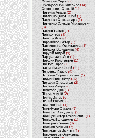
Осьмухін Сергій
(2)
Охендовський Михайло
(14)
Оцерклевич Олексій
(1)
Павелко Андрій
(2)
Павленко (Хорт) Юрій
(1)
Павленко Олександра
(1)
Павленко Олексій Михайлович
(3)
Павліш Павло
(1)
Палиця Ігор
(3)
Палютін Філіп
(1)
Парамонов Віктор
(1)
Парамонова Олександра
(1)
Парасюк Володимир
(4)
Парубій Андрій
(9)
Парцхаладзе Лев
(1)
Паршин Константин
(1)
Пастух Тарас
(1)
Пашинський Сергій
(71)
Петренко Павло
(4)
Петухов Сергій Ігорович
(1)
Пилипишин Віктор
(25)
Писарук Олександр
(2)
Пишний Андрій
(6)
Пімахова Діна
(1)
Пінчук Андрій
(2)
Пінчук Віктор
(6)
Пісний Василь
(2)
Плачков Іван
(1)
Плотнікова Оксана
(1)
Полищук Володимир
(2)
Поліщук Віктор Степанович
(1)
Поліщук Володимир
(1)
Полторак Степан
(3)
Поляков Максим
(7)
Понамарчук Дмитро
(1)
Пономарьов Олександр