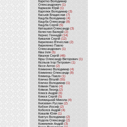
Каретко Володимир
Олександрович
(1)
Кармазін Юрій
(1)
Карплюк Володимир
(3)
Каськів Владислав
(7)
Кацуба Володимир
(4)
Кацуба Олександр
(8)
Кацуба Сергій
(5)
Квіташвілі Олександр
(3)
Келестин Валерій
(2)
Кернес Геннадій
(14)
Кивалов Сергій
(12)
Кириленко В’ячеслав
(2)
Кириленко Павло
Олександрович
(1)
Ківа Ілля
(5)
Ківалов Сергій
(46)
Кірш Олександр Вікторович
(1)
Кісільов Ігор Петрович
(1)
Кіссе Антон
(2)
Клименко Володимир
(4)
Клименко Олександр
(8)
Климець Павло
(1)
Кличко Віталій
(55)
Кличко Володимир
(1)
Клімкін Павло
(4)
Клімов Леонід
(2)
Клюєв Андрій
(6)
Клюєв Сергій
(5)
Княжицький Микола
(4)
Князевич Руслан
(2)
Кобзон Иосиф
(2)
Коболєв Андрій
(4)
Ковалів Юлія
(1)
Ковтун Володимир
(2)
Кодола Олександр
(2)
Кожемякін Андрій
(3)