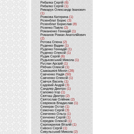
Рибалка Сергій
(6)
Рибалко Сергій
(1)
Римарук Олександр Іванович
(1)
Рожкова Катерина
(1)
Розенблат Борис
(3)
Розенблат Борислав
(8)
Розенко Павло
(2)
Романенко Геннадій
(1)
Романов Роман Анатолійович
(2)
Ротова Олена
(2)
Руденко Вадим
(1)
Руденко Геннадій
(1)
Руденко Олексій
(1)
Рудик Сергій
(6)
Рудьковський Микола
(1)
Руслан Арсірій
(1)
Рябчин Олексій
(1)
Саакашвілі Міхеіл
(28)
Савченко Надія
(50)
Савченко Олексій
(1)
Савчук Василь
(1)
Садовий Андрій
(3)
Сандлер Дмитро
(1)
Сапожко Ігор
(1)
Святаш Дмитро
(2)
Святослав Олійник
(2)
Севрюков Владислав
(1)
Семерак Остап
(1)
Семочко Сергій
(3)
Семченко Ольга
(1)
Сенченко Сергій
(1)
Середюк Олексій
(1)
Серпокрилов Віталій
(1)
Сивохо Сергій
(1)
Сивульський Микола
(2)