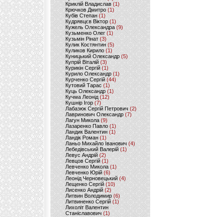
Криклій Владислав
(1)
Крючков Дмитро
(1)
Кубів Степан
(1)
Кудрявцєв Віктор
(1)
Кужель Олександра
(9)
Кузьменко Олег
(1)
Кузьмін Рінат
(3)
Кулик Костянтин
(5)
Куликов Кирило
(1)
Куницький Олександр
(5)
Купрій Віталій
(3)
Курикін Сергій
(1)
Курило Олександр
(1)
Курченко Сергій
(44)
Кутовий Тарас
(1)
Куць Олександр
(1)
Кучма Леонід
(12)
Кушнір Ігор
(7)
Лабазюк Сергій Петрович
(2)
Лавринович Олександр
(7)
Лагун Микола
(9)
Лазаренко Павло
(1)
Ландик Валентин
(1)
Ландік Роман
(1)
Ланьо Михайло Іванович
(4)
Лебедівський Валерій
(1)
Левус Андрій
(2)
Левцов Сергій
(1)
Левченко Микола
(1)
Левченко Юрій
(6)
Леонід Черновецький
(4)
Лещенко Сергій
(10)
Лисенко Андрій
(2)
Литвин Володимир
(6)
Литвиненко Сергій
(1)
Лихоліт Валентин
Станіславович
(1)