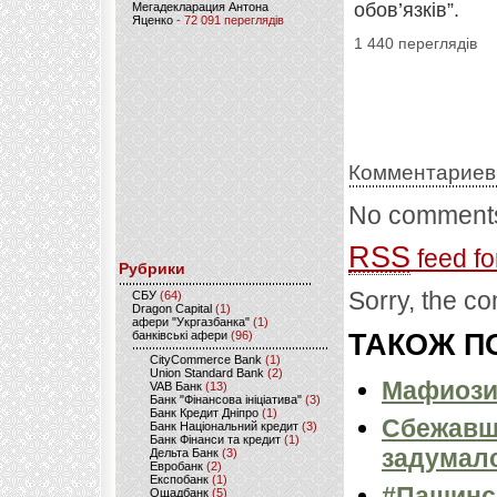
обов’язків”.
Мегадекларация Антона
Яценко
- 72 091 переглядів
1 440 переглядів
Комментариев
No comments
RSS
feed fo
Рубрики
Sorry, the co
CБУ
(64)
Dragon Capital
(1)
афери "Укргазбанка"
(1)
банківські афери
(96)
ТАКОЖ ПО
CityCommerce Bank
(1)
Union Standard Bank
(2)
Мафиози 
VAB Банк
(13)
Банк "Фінансова ініціатива"
(3)
Банк Кредит Дніпро
(1)
Сбежавш
Банк Національний кредит
(3)
Банк Фінанси та кредит
(1)
задумалс
Дельта Банк
(3)
Евробанк
(2)
Експобанк
(1)
#Пашинск
Ощадбанк
(5)