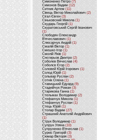
Симоненко Петро
(7)
Симонов Вадим
(12)
Ситник Артем
(11)
Сівець Віктор Миколайович
(2)
Сігал Євген
(3)
Сіньковский Микола
(1)
Скударь Георгій
(1)
Скуратовський Сергій Іванович
(1)
Слободян Олександр
В'ячеславович
(1)
Слюсарчук Андрій
(1)
Смалій Віктор
(1)
Смешко Ігор
(1)
Смолій Яків
(1)
Снєгирьов Дмитро
(2)
Соболев Вячеслав
(4)
Соболєв Єгор
(2)
Соловей Юрій Ігорович
(1)
Солод Юрій
(1)
Сольвар Руслан
(2)
Сотнік Олена
(1)
Ставицький Едуард
(9)
Стаднійчук Роман
(3)
Старикова Ганна
(1)
Стельмах Володимир
(2)
Стефанчук Микола
(1)
Стефанчук Руслан
(1)
Стець Юрій
(1)
Столар Вадим
(27)
Страшний Анатолій Андрійович
(1)
Струк Володимир
(1)
Супрун Уляна
(10)
Супруненко В'ячеслав
(1)
Суркіс Григорій
(3)
Сюмар Вікторія
(3)