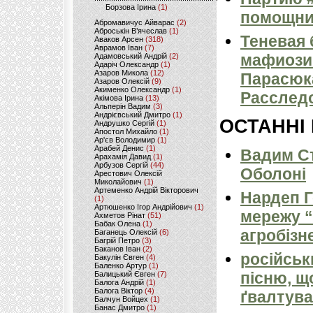
Борзова Ірина
(1)
помощни
Абромавичус Айварас
(2)
Аброськін В’ячеслав
(1)
Теневая 
Аваков Арсен
(318)
Аврамов Іван
(7)
мафиози
Адамовський Андрій
(2)
Адаріч Олександр
(1)
Азаров Микола
(12)
Парасюка
Азаров Олексій
(9)
Акименко Олександр
(1)
Расследо
Акімова Ірина
(13)
Альперін Вадим
(3)
Андрієвський Дмитро
(1)
ОСТАННІ
Андрушко Сергій
(1)
Апостол Михайло
(1)
Ар'єв Володимир
(1)
Арабей Денис
(1)
Вадим Ст
Арахамія Давид
(1)
Арбузов Сергій
(44)
Оболоні
Арестович Олексій
Миколайович
(1)
Артеменко Андрій Вікторович
Нардеп 
(1)
Артюшенко Ігор Андрійович
(1)
мережу “
Ахметов Рінат
(51)
Бабак Олена
(1)
агробізн
Баганець Олексій
(6)
Багрій Петро
(3)
Баканов Іван
(2)
російськ
Бакулін Євген
(4)
Баленко Артур
(1)
пісню, щ
Балицький Євген
(7)
Балога Андрій
(1)
Балога Віктор
(4)
ґвалтува
Балчун Войцех
(1)
Банас Дмитро
(1)