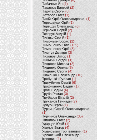
Табачник Дмитро
(6)
Табачник Ян
(1)
Тарасюк Валерій
(2)
Тарута Сергій
(8)
Татаров Олег
(1)
Тацій Юрій Олександрович
(1)
Терещенко Юрій
(1)
Терещук Олександр
(6)
Терьохін Сергій
(2)
Тетерук Андрій
(1)
Тигіпко Сергій
(1)
Тимонькін Борис
(2)
Тимошенко Юлія
(135)
Тимошенко Юрій
(3)
Тимчук Дмитро
(3)
Тихонов Віктор
(1)
Тицький Богдан
(1)
Тищенко Микола
(2)
Тищенко Олена
(8)
Тищенко Сергій
(4)
Ткаченко Олександр
(10)
Требушкін Руслан
(1)
Тригубенко Сергій
(6)
Трофименко Вадим
(1)
Троян Вадим
(6)
Труба Роман
(3)
Трубаров Віталій
(2)
Труханов Геннадій
(7)
Тулуб Сергій
(1)
Турчин Сергій Олександрович
(1)
Турчинов Олександр
(35)
Тягнибок Олег
(2)
Ударцов Юрій
(1)
Уколов Віктор
(4)
Уманський Ігор Іванович
(1)
Урбанський Олександр
Ігорович
(1)