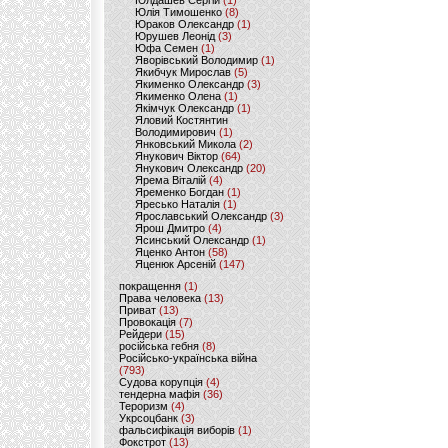
Юлдашев Сергій
(1)
Юлія Тимошенко
(8)
Юраков Олександр
(1)
Юрушев Леонід
(3)
Юфа Семен
(1)
Яворівський Володимир
(1)
Якибчук Мирослав
(5)
Якименко Олександр
(3)
Якименко Олена
(1)
Якімчук Олександр
(1)
Яловий Костянтин
Володимирович
(1)
Янковський Микола
(2)
Янукович Віктор
(64)
Янукович Олександр
(20)
Ярема Віталій
(4)
Яременко Богдан
(1)
Яресько Наталія
(1)
Ярославський Олександр
(3)
Ярош Дмитро
(4)
Ясинський Олександр
(1)
Яценко Антон
(58)
Яценюк Арсеній
(147)
покращення
(1)
Права человека
(13)
Приват
(13)
Провокація
(7)
Рейдери
(15)
російська гебня
(8)
Російсько-українська війна
(793)
Судова корупція
(4)
тендерна мафія
(36)
Тероризм
(4)
Укрсоцбанк
(3)
фальсифікація виборів
(1)
Фокстрот
(13)