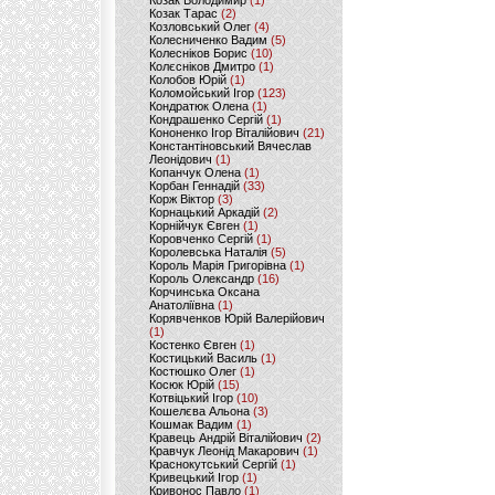
Козак Володимир
(1)
Козак Тарас
(2)
Козловський Олег
(4)
Колесниченко Вадим
(5)
Колесніков Борис
(10)
Колєсніков Дмитро
(1)
Колобов Юрій
(1)
Коломойський Ігор
(123)
Кондратюк Олена
(1)
Кондрашенко Сергій
(1)
Кононенко Ігор Віталійович
(21)
Константіновський Вячеслав
Леонідович
(1)
Копанчук Олена
(1)
Корбан Геннадій
(33)
Корж Віктор
(3)
Корнацький Аркадій
(2)
Корнійчук Євген
(1)
Коровченко Сергій
(1)
Королевська Наталія
(5)
Король Марія Григорівна
(1)
Король Олександр
(16)
Корчинська Оксана
Анатоліївна
(1)
Корявченков Юрій Валерійович
(1)
Костенко Євген
(1)
Костицький Василь
(1)
Костюшко Олег
(1)
Косюк Юрій
(15)
Котвіцький Ігор
(10)
Кошелєва Альона
(3)
Кошмак Вадим
(1)
Кравець Андрій Віталійович
(2)
Кравчук Леонід Макарович
(1)
Краснокутський Сергій
(1)
Кривецький Ігор
(1)
Кривонос Павло
(1)