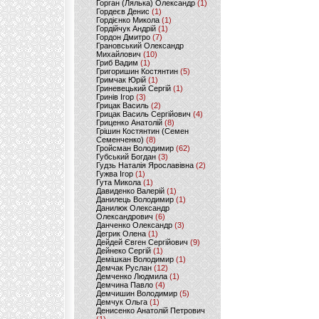
Горган (Лялька) Олександр
(1)
Гордеєв Денис
(1)
Гордієнко Микола
(1)
Гордійчук Андрій
(1)
Гордон Дмитро
(7)
Грановський Олександр
Михайлович
(10)
Гриб Вадим
(1)
Григоришин Костянтин
(5)
Гримчак Юрій
(1)
Гриневецький Сергій
(1)
Гринів Ігор
(3)
Грицак Василь
(2)
Грицак Василь Сергійович
(4)
Гриценко Анатолій
(8)
Грішин Костянтин (Семен
Семенченко)
(8)
Гройсман Володимир
(62)
Губський Богдан
(3)
Гудзь Наталія Ярославівна
(2)
Гужва Ігор
(1)
Гута Микола
(1)
Давиденко Валерій
(1)
Данилець Володимир
(1)
Данилюк Олександр
Олександрович
(6)
Данченко Олександр
(3)
Дегрик Олена
(1)
Дейдей Євген Сергійович
(9)
Дейнеко Сергій
(1)
Демішкан Володимир
(1)
Демчак Руслан
(12)
Демченко Людмила
(1)
Демчина Павло
(4)
Демчишин Володимир
(5)
Демчук Ольга
(1)
Денисенко Анатолій Петрович