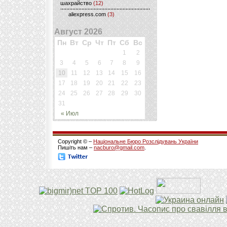
шахрайство
(12)
aliexpress.com
(3)
Август 2026
Пн
Вт
Ср
Чт
Пт
Сб
Вс
1
2
3
4
5
6
7
8
9
10
11
12
13
14
15
16
17
18
19
20
21
22
23
24
25
26
27
28
29
30
31
« Июл
Copyright © –
Національне Бюро Розслідувань України
Пишіть нам –
nacburo@gmail.com
.