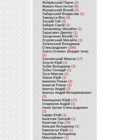
Жебрівський Павло
(2)
Жеваго Констянтин
(8)
Журавський Віталій
(3)
Забарський Владислав
(1)
Заверуха Віта
(3)
Загорій Гліб
(4)
Зайцев Сергій
(1)
Запорожець Михайло
(1)
Зарахович Дмитро
(1)
Захарченко Віталій
(3)
Згуровський Михайло
(1)
Зеленський Володимир
Олександрович
(266)
Злата Огневич (Бордюг Інна)
(2)
Злочевський Микола
(17)
Зозуля Юрій
(1)
Зубик Володимир
(2)
Зубко Геннадій
(1)
Зуєв Максим
(1)
Зюков Юрій
(1)
Іваненко Роман
(2)
Іванісов Роман
(3)
Іванчук Андрій
(2)
Іванчук Андрій Володимирович
(5)
Іванющенко Юрій
(17)
Ілларіонов Андрій
(1)
Ільюк Артем Олександрович
(2)
Іоффе Юлій
(1)
Калетник Григорій
(1)
Калетник Ігор
(33)
Кальцев Володимир
(1)
Камельчук Юрій
(1)
Карабань Володимир
Миколайович
(1)