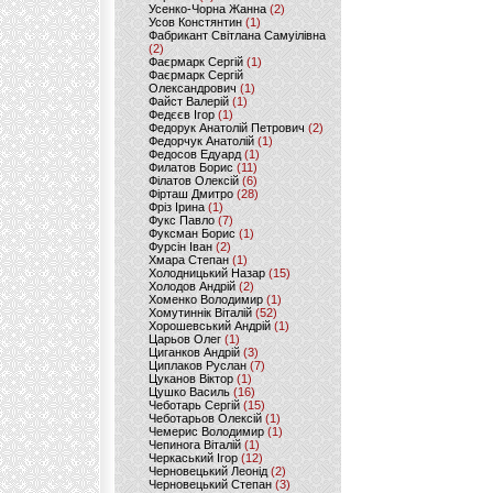
Усенко-Чорна Жанна
(2)
Усов Констянтин
(1)
Фабрикант Світлана Самуілівна
(2)
Фаєрмарк Сергій
(1)
Фаєрмарк Сергій
Олександрович
(1)
Файст Валерій
(1)
Федєєв Ігор
(1)
Федорук Анатолій Петрович
(2)
Федорчук Анатолій
(1)
Федосов Едуард
(1)
Филатов Борис
(11)
Філатов Олексій
(6)
Фірташ Дмитро
(28)
Фріз Ірина
(1)
Фукс Павло
(7)
Фуксман Борис
(1)
Фурсін Іван
(2)
Хмара Степан
(1)
Холодницький Назар
(15)
Холодов Андрій
(2)
Хоменко Володимир
(1)
Хомутиннік Віталій
(52)
Хорошевський Андрій
(1)
Царьов Олег
(1)
Циганков Андрій
(3)
Циплаков Руслан
(7)
Цуканов Віктор
(1)
Цушко Василь
(16)
Чеботарь Сергій
(15)
Чеботарьов Олексій
(1)
Чемерис Володимир
(1)
Чепинога Віталій
(1)
Черкаський Ігор
(12)
Черновецький Леонід
(2)
Черновецький Степан
(3)