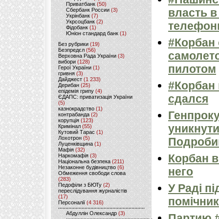
Приватбанк
(50)
власть в
Сбербанк России
(3)
Укрінбанк
(7)
Укрсоцбанк
(2)
телефон
Фідобанк
(1)
Юніон стандард банк
(1)
#Корбан 
Без рубрики
(19)
Безпредєл
(56)
самолет
Верховна Рада України
(3)
вибори
(128)
пилотом
Герої України
(1)
гривня
(3)
Дайджест
(1 233)
#Корбан 
Дерибан
(25)
епідемія грипу
(4)
сдался
ЄДАПС: приватизація України
(5)
казнокрадство
(1)
Генпроку
контрабанда
(2)
корупція
(123)
уникнути
Кримінал
(55)
Кутовий Тарас
(1)
Лохотрон
(5)
Подроби
Луценківщина
(1)
Мафія
(32)
Корбан в
Наркомафія
(3)
Національна безпека
(211)
Незаконне будівництво
(6)
него
Обмеження свободи слова
(283)
Педофіли з БЮТу
(2)
У Раді п
переслідування журналістів
(17)
помічник
Персоналії
(4 316)
Абдуллін Олександр
(3)
Партию 