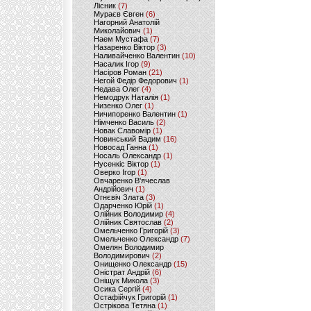
Лісник
(7)
Мураєв Євген
(6)
Нагорний Анатолій
Миколайович
(1)
Наем Мустафа
(7)
Назаренко Віктор
(3)
Наливайченко Валентин
(10)
Насалик Ігор
(9)
Насіров Роман
(21)
Негой Федір Федорович
(1)
Недава Олег
(4)
Немодрук Наталія
(1)
Низенко Олег
(1)
Ничипоренко Валентин
(1)
Німченко Василь
(2)
Новак Славомір
(1)
Новинський Вадим
(16)
Новосад Ганна
(1)
Носаль Олександр
(1)
Нусенкіс Віктор
(1)
Оверко Ігор
(1)
Овчаренко В'ячеслав
Андрійович
(1)
Огнєвіч Злата
(3)
Одарченко Юрій
(1)
Олійник Володимир
(4)
Олійник Святослав
(2)
Омельченко Григорій
(3)
Омельченко Олександр
(7)
Омелян Володимир
Володимирович
(2)
Онищенко Олександр
(15)
Оністрат Андрій
(6)
Оніщук Микола
(3)
Осика Сергій
(4)
Остафійчук Григорій
(1)
Острікова Тетяна
(1)